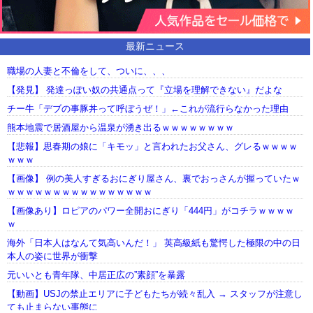
最新ニュース
職場の人妻と不倫をして、ついに、、、
【発見】 発達っぽい奴の共通点って『立場を理解できない』だよな
チー牛「デブの事豚丼って呼ぼうぜ！」←これが流行らなかった理由
熊本地震で居酒屋から温泉が湧き出るｗｗｗｗｗｗｗｗ
【悲報】思春期の娘に「キモッ」と言われたお父さん、グレるｗｗｗｗ
ｗｗｗ
【画像】 例の美人すぎるおにぎり屋さん、裏でおっさんが握っていたｗ
ｗｗｗｗｗｗｗｗｗｗｗｗｗｗｗｗ
【画像あり】ロピアのパワー全開おにぎり「444円」がコチラｗｗｗｗ
ｗ
海外「日本人はなんて気高いんだ！」 英高級紙も驚愕した極限の中の日
本人の姿に世界が衝撃
元いいとも青年隊、中居正広の”素顔”を暴露
【動画】USJの禁止エリアに子どもたちが続々乱入 → スタッフが注意し
ても止まらない事態に