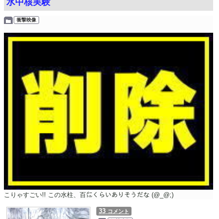
水中核実験
衝撃映像
こりゃすごい!!
この水柱、百㍍くらいありそうだな
(@_@;)
33
コメント