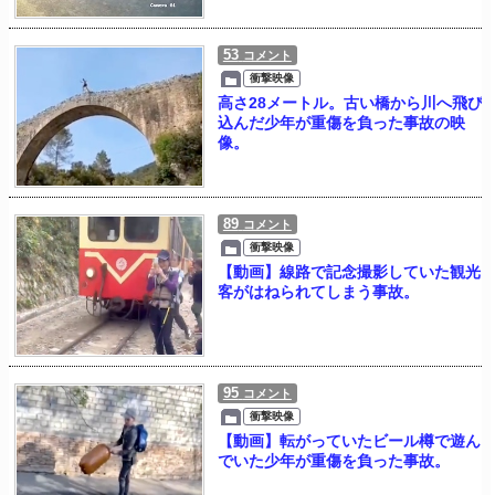
53
コメント
衝撃映像
高さ28メートル。古い橋から川へ飛び
込んだ少年が重傷を負った事故の映
像。
89
コメント
衝撃映像
【動画】線路で記念撮影していた観光
客がはねられてしまう事故。
95
コメント
衝撃映像
【動画】転がっていたビール樽で遊ん
でいた少年が重傷を負った事故。