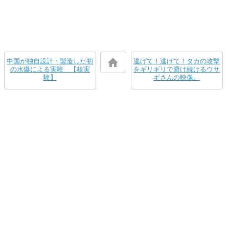
中国が独自設計・製造した初
逃げて！逃げて！タカの攻撃
の水爆による実験 【核実
をギリギリで避け続けるウサ
験】
ギさんの映像。