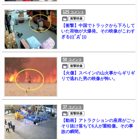
125
コメント
衝撃映像
【衝撃】中国でトラックから下ろして
いた荷物が大爆発。その映像がこわす
ぎる(((ﾟДﾟ)))
50
コメント
衝撃映像
【火傷】スペインの山火事からギリギ
リで逃れた男の映像が怖い。
37
コメント
衝撃映像
【動画】アトラクションの座席がごっ
そり抜け落ちて6人が重軽傷。その事
故の瞬間。