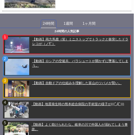
24時間
1週間
1ヶ月間
24時間の人気記事
【動画】両方馬鹿（笑）ミニストップでトラックと衝突したドラ
レコが（ノ∇`）
【動画】ロシアの空挺兵、パラシュートが開かずに墜落してしま
う。
【動画】自動ドアの仕組みを理解した富山のツバメが賢い。
【動画】地震発生時の熊本総合病院の手術室の様子が(((ﾟДﾟ)))
【動画】よく助けられたな。岐阜の川で外国人が溺れてしまう事
故。