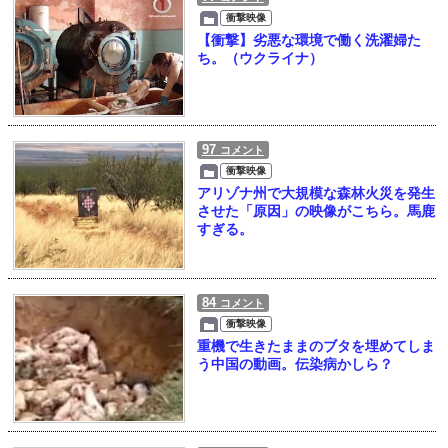
衝撃映像
【衝撃】劣悪な環境で働く洗濯婦た
ち。（ウクライナ）
97
コメント
衝撃映像
アリゾナ州で大規模な森林火災を発生
させた「原因」の映像がこちら。馬鹿
すぎる。
84
コメント
衝撃映像
重機で生きたままのブタを埋めてしま
う中国の動画。伝染病かしら？