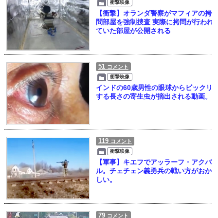
衝撃映像
【衝撃】オランダ警察がマフィアの拷
問部屋を強制捜査 実際に拷問が行われ
ていた部屋が公開される
51
コメント
衝撃映像
インドの60歳男性の眼球からビックリ
する長さの寄生虫が摘出される動画。
119
コメント
衝撃映像
【軍事】キエフでアッラーフ・アクバ
ル。チェチェン義勇兵の戦い方がおか
しい。
79
コメント