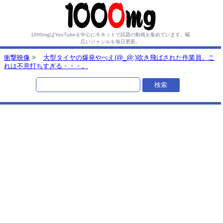
1000mgはYouTubeを中心に今ネットで話題の動画を集めています。
幅
広いジャンルを毎日更新。
衝撃映像
>
大型タイヤの爆発やべえ(@_@;)吹き飛ばされた作業員。こ
れは不意打ちすぎる・・・。