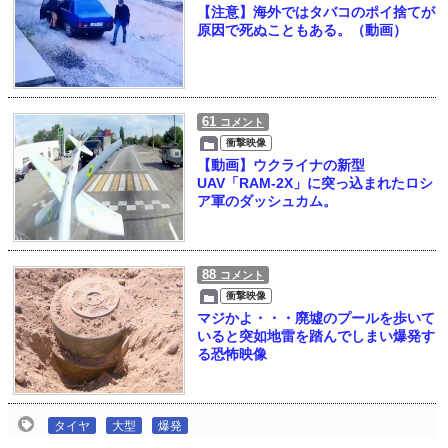
【注意】海外ではタバコのポイ捨てが
原因で死ぬこともある。（動画）
61
コメント
衝撃映像
【動画】ウクライナの新型
UAV「RAM-2X」に突っ込まれたロシ
ア軍のダッシュカム。
88
コメント
衝撃映像
マジかよ・・・廃墟のプールを歩いて
いると突如地雷を踏んでしまい爆発す
る恐怖映像
タイヤ
大型
爆発