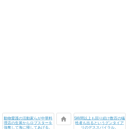
動物愛護の活動家らが中華料
5時間以上も回り続け数百の犠
理店の生簀からロブスターを
牲者も出るというグンタイア
強奪して海に帰してあげる。
リのデススパイラル。