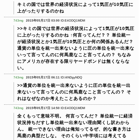
キミの国では世界の経済状況によって1気圧が10気圧に
上がったりするのかね
743mg
2015年05月17日 03:00
ID:E4ODQ1MDM
>>キミの国では世界の経済状況によって1気圧が10気圧
に上がったりするのかね
↑何言ってんだ？？
単位統一
が経済状況とか1気圧が10気圧とか何の関係あるんだ？
通貨の単位を統一出来ないように圧の単位を統一出来な
いって言ってんのに何馬鹿なこと言ってんの？
ちなみ
にアメリカが存在する限りヤードポンドは無くならな
い。
743mg
2015年05月17日 06:11
ID:I4NDgyNDQ
>>通貨の単位を統一出来ないように圧の単位を統一出
来ないって言ってんのに何馬鹿なこと言ってんの？
そ
れはなぜなのか考えたことあるのか？
743mg
2015年05月17日 14:50
ID:E4ODQ1MDM
全くもって意味不明。
何言ってんだ？
単位統一に経済
状況持ちだすし単位統一出来ない理由聞くし訳わから
ん。
統一できない理由は俺知ってるぜ、的な書き方は
馬鹿の典型だしな。
そのくらい中学頃には考えてる