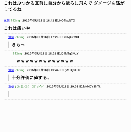
これはぶつかる直前に自分から後ろに飛んで
ダメージを逃が
してるね
返信
743mg
2015年05月16日 16:41
ID:IxOTkwNTQ
これは痛いや
返信
743mg
2015年05月16日 17:23
ID:Y0MjUzMDI
きもっ
743mg
2015年05月16日 18:51
ID:Q4MTg3MzY
ｗｗｗｗｗｗｗｗｗｗｗｗｗ
返信
743mg
2015年05月16日 19:44
ID:EyMTQ5OTc
十分評価に値する。
返信
( ㊤ 皿 ㊤;) 3ｹﾞｯﾄﾛﾎﾞ
2015年05月16日 20:06
ID:MyMDY3NTk