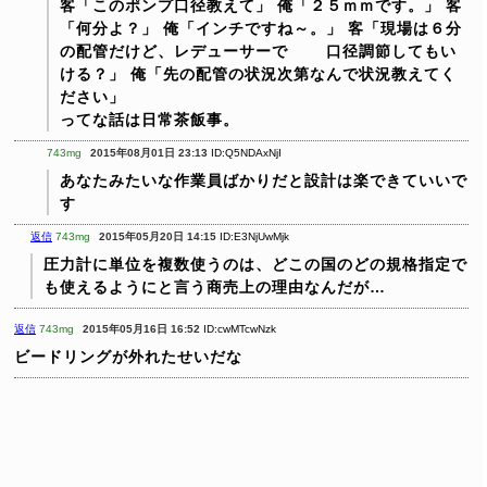
客「このポンプ口径教えて」
俺「２５ｍｍです。」
客
「何分よ？」
俺「インチですね～。」
客「現場は６分
の配管だけど、レデューサーで
口径調節してもい
ける？」
俺「先の配管の状況次第なんで状況教えてく
ださい」
ってな話は日常茶飯事。
743mg
2015年08月01日 23:13
ID:Q5NDAxNjI
あなたみたいな作業員ばかりだと設計は楽できていいで
す
返信
743mg
2015年05月20日 14:15
ID:E3NjUwMjk
圧力計に単位を複数使うのは、どこの国のどの規格指定で
も使えるようにと言う商売上の理由なんだが…
返信
743mg
2015年05月16日 16:52
ID:cwMTcwNzk
ビードリングが外れたせいだな