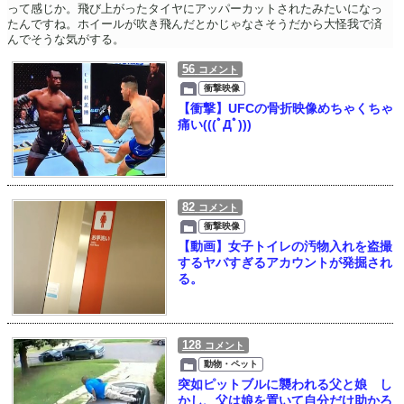
って感じか。飛び上がったタイヤにアッパーカットされたみたいになっ
たんですね。ホイールが吹き飛んだとかじゃなさそうだから大怪我で済
んでそうな気がする。
56
コメント
衝撃映像
【衝撃】UFCの骨折映像めちゃくちゃ
痛い(((ﾟДﾟ)))
82
コメント
衝撃映像
【動画】女子トイレの汚物入れを盗撮
するヤバすぎるアカウントが発掘され
る。
128
コメント
動物・ペット
突如ピットブルに襲われる父と娘 し
かし、父は娘を置いて自分だけ助かろ