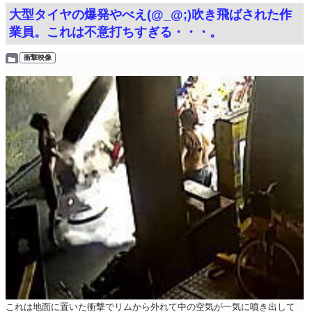
大型タイヤの爆発やべえ(@_@;)吹き飛ばされた作
業員。これは不意打ちすぎる・・・。
衝撃映像
これは地面に置いた衝撃でリムから外れて中の空気が一気に噴き出して