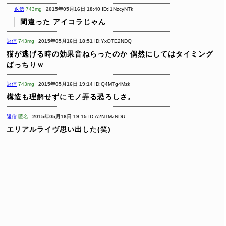
返信
743mg
2015年05月16日 18:40
ID:I1NzcyNTk
間違った
アイコラじゃん
返信
743mg
2015年05月16日 18:51
ID:YxOTE2NDQ
猫が逃げる時の効果音ねらったのか
偶然にしてはタイミング
ばっちりｗ
返信
743mg
2015年05月16日 19:14
ID:Q4MTg4Mzk
構造も理解せずにモノ弄る恐ろしさ。
返信
匿名
2015年05月16日 19:15
ID:A2NTMzNDU
エリアルライヴ思い出した(笑)