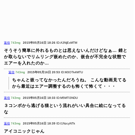
返信
743mg
2015年05月16日 18:26
ID:A3NjExMTM
そうそう簡単に外れるものとは思えないんだけどなぁ…
錆と
か取らないでリムリング嵌めたのか、嵌合が不完全な状態で
エアーを入れたのか…
返信
743mg
2015年05月16日 20:53
ID:M3OTk4MTU
ちゃんと嵌ってなかったんだろうね。
こんな動画見てる
から最近はエアー調整するのも怖くて怖くて・・・
返信
743mg
2015年05月16日 18:33
ID:M5MTI3NDU
３コンボから逃げる猫という流れがいい具合に絵になってる
な
返信
743mg
2015年05月16日 18:39
ID:I1NzcyNTk
アイコニックじゃん