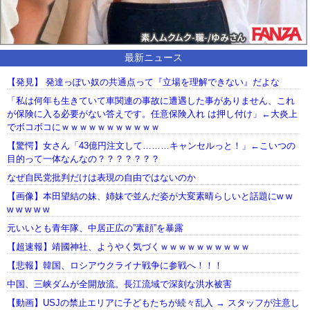
最新ニュース
【発見】 発達っぽい奴の共通点って『立場を理解できない』だよな
「私は何年も生きていて車関連の事故に遭遇した事がありません、これ
が保険に入る必要がない答えです。任意保険入れ は押し付け」←大炎上
でボコボコにｗｗｗｗｗｗｗｗｗｗｗ
【驚愕】女さん「43億円注文して………キャンセルっと！」←こいつの
目的って一体なんなの？？？？？？？
なぜ自民党批判だけは表現の自由ではないのか
【画像】本田望結の妹、姉妹で並んだ姿が大変素晴らしいと話題にw w
w w w w w
元いいとも青年隊、中居正広の”素顔”を暴露
【超速報】靖國神社、ようやく気づくｗｗｗｗｗｗｗｗｗｗ
【悲報】韓国、ロシアウクライナ戦争に参戦へ！！！
中国、三峡ダムが全開放流。長江流域で深刻な洪水被害
【動画】USJの禁止エリアに子どもたちが続々乱入 → スタッフが注意し