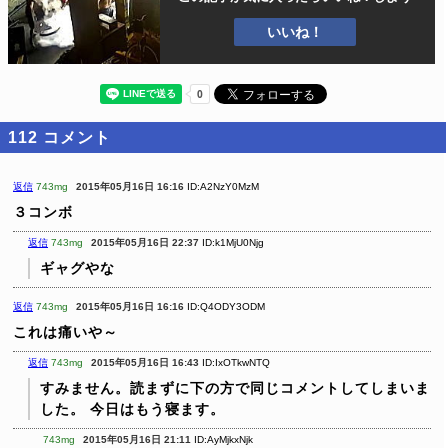
いいね！
112
コメント
返信
743mg
2015年05月16日 16:16
ID:A2NzY0MzM
３コンボ
返信
743mg
2015年05月16日 22:37
ID:k1MjU0Njg
ギャグやな
返信
743mg
2015年05月16日 16:16
ID:Q4ODY3ODM
これは痛いや～
返信
743mg
2015年05月16日 16:43
ID:IxOTkwNTQ
すみません。読まずに下の方で同じコメントしてしまいま
した。
今日はもう寝ます。
743mg
2015年05月16日 21:11
ID:AyMjkxNjk