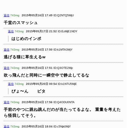
返信
743mg
2015年05月16日 17:49
ID:Q2NTQ5MjU
千堂のスマッシュ
返信
743mg
2015年05月17日 21:52
ID:EzMjE1NDY
はじめのインポ
返信
743mg
2015年05月16日 17:50
ID:k1MTA3MjY
逃げる猫に草生えるw
返信
743mg
2015年05月16日 17:51
ID:Q3OTE2Mjc
吹っ飛んだと同時に一瞬空中で静止してるな
返信
743mg
2015年05月20日 00:54
ID:k1NTU5MjE
ぴょ〜ん ピタ
返信
743mg
2015年05月16日 17:56
ID:Q4ODU0NTA
手前のやつに跳ね跳んだのが当たってるよな。
重量を考えた
ら怪我してそう。
返信
743mg
2015年05月16日 18:04
ID:c5Njk0MjY