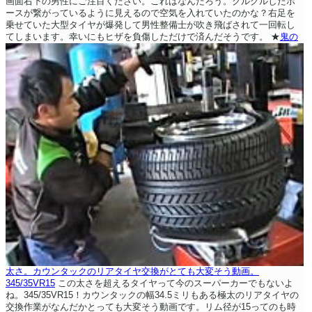
画面右下の男性にご注目ください。これはなんだろう。クルクルしたホ
ースが繋がっているように見えるので空気を入れていたのかな？右足を
乗せていた大型タイヤが爆発して男性整備士が吹き飛ばされて一回転し
てしまいます。幸いにもヒザを負傷しただけで済んだそうです。
★
鬼の
太さ。カウンタックのリアタイヤ交換がとても大変そう動画。
345/35VR15
この太さを超えるタイヤって今のスーパーカーでもないよ
ね。345/35VR15！カウンタックの幅34.5ミリもある極太のリアタイヤの
交換作業がなんだかとっても大変そう動画です。リム径が15ってのも時