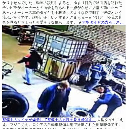
かりませんでした。動画の説明によると、ゆすり目的で路面店を訪れた
チンピラがオーナーとの面会を断られる⇒嫌がらせに店舗の前に止めて
あったオーナーの車のタイヤを千枚通しのような物で刺す⇒破裂という
流れだそうです。説明が正しいとするとざまぁｗｗｗだけど、怪我の具
合を見るとちょっと可愛そうな気もします。
★
大型タイヤの恐ろしさ。
整備中のタイヤが爆発して整備士の男性を吹き飛ばす。
大型タイヤこえ
え。マジこええ。ロシアの自動車整備工場で撮影された衝撃映像です。