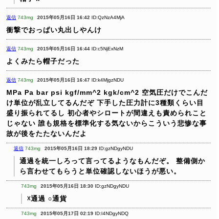
返信
743mg
2015年05月16日 16:42
ID:QzNzA4MjA
衝撃でおっぱい丸出しやんけ
返信
743mg
2015年05月16日 16:44
ID:c5NjExNzM
よくみたら帽子だった
返信
743mg
2015年05月16日 16:47
ID:k4MjgzNDU
MPa Pa bar psi kgf/mm^2 kgk/cm^2
空気圧だけでこんだ
け単位が乱立してるんだぞ
下手した圧力計に3種類くらい目
盛り振られてるし
初心者やシロートが間違えも責められこと
じゃない
誰も規格を標準化する気ないからこういう悲惨な事
故が後をたたないんだよ
返信
743mg
2015年05月16日 18:29
ID:gzNDgyNDU
通過を統一しろって言ってるようなもんだぞ。
整備側か
ら言わせてもらうと単位確認しないほうが悪い。
743mg
2015年05月16日 18:30
ID:gzNDgyNDU
☓通過
○通貨
743mg
2015年05月17日 02:19
ID:I4NDgyNDQ