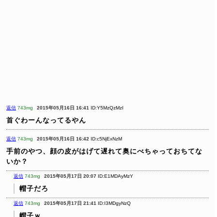
返信
743mg
2015年05月16日 16:41
ID:Y5MzQzMzI
首ぐわーんなってるやん
返信
743mg
2015年05月16日 16:42
ID:c5NjExNzM
手前のやつ、顔の皮がはげて遅れて奥にべちゃっておちてな
いか？
返信
743mg
2015年05月17日 20:07
ID:E1MDAyMzY
帽子だろ
返信
743mg
2015年05月17日 21:41
ID:I3MDgyNzQ
帽子ｗ