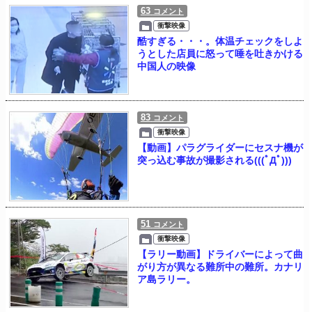
63
コメント
衝撃映像
酷すぎる・・・。体温チェックをしよ
うとした店員に怒って唾を吐きかける
中国人の映像
83
コメント
衝撃映像
【動画】パラグライダーにセスナ機が
突っ込む事故が撮影される(((ﾟДﾟ)))
51
コメント
衝撃映像
【ラリー動画】ドライバーによって曲
がり方が異なる難所中の難所。カナリ
ア島ラリー。