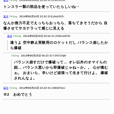
返信
743mg
2014年08月24日 22:28
ID:U1NzcxODU
トンスラー製の部品を使っていたらしいね‥
返信
743mg
2014年08月24日 22:32
ID:EyNzk5NTc
なんか推力不足でえっちらおっちら、落ちてきそうだから
自
爆させてサヨナラって感じに見える
返信
743mg
2014年08月25日 05:04
ID:c5NDU4MTM
違うよ
空中静止実験用のロケットだし
バランス崩したか
ら爆破
743mg
2014年08月25日 06:23
ID:Y3NTI2NjM
バランス崩すだけで爆破って…
オレ以外のオマイらの
顔…
バランス悪いから即爆破じゃね～か。。
心が痛む
ゎ。
おまいら、辛いけど頑張って生きて行けよ。
爆破
されんなょ。
返信
743mg
2014年08月24日 22:43
ID:c3MDk5NzU
※2 おめでとう