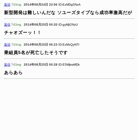
返信
743mg
2014年08月24日 23:56
ID:EzMDg5NzA
新型開発は難しいんだな
ソユーズタイプなら成功率激高だが
返信
743mg
2014年08月25日 00:20
ID:gyMjI2NzU
チャオズーッ！！
返信
743mg
2014年08月25日 00:23
ID:EzMzQyNTI
乗組員5名が死亡したそうです
返信
743mg
2014年08月25日 00:28
ID:E5MjkwMDk
あらあら