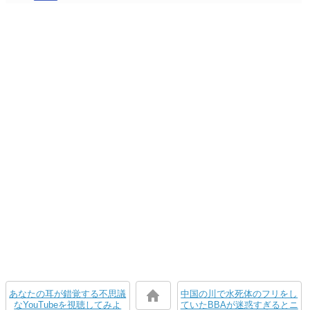
あなたの耳が錯覚する不思議
中国の川で水死体のフリをし
なYouTubeを視聴してみよ
ていたBBAが迷惑すぎるとニ