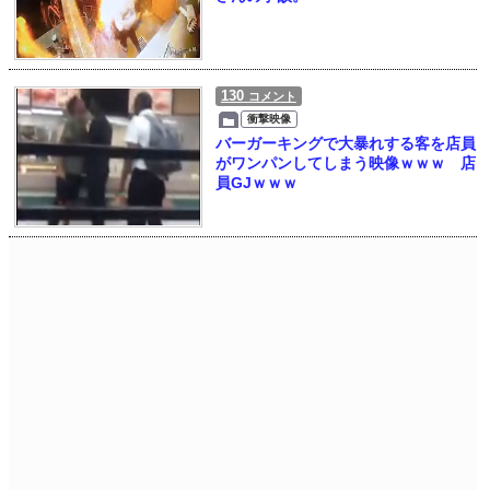
130
コメント
衝撃映像
バーガーキングで大暴れする客を店員
がワンパンしてしまう映像ｗｗｗ 店
員GJｗｗｗ