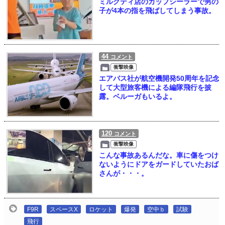
ミルクティ店のカップシーラーで男の
子が4本の指を飛ばしてしまう事故。
44
コメント
衝撃映像
エアバス社が航空機開発50周年を記念
して大型旅客機による編隊飛行を披
露。ベルーガもいるよ。
120
コメント
衝撃映像
こんな事故あるんだな。車に傷をつけ
ないようにドアをガードしていたおば
さんが・・・。
F9R
スペースX
ロケット
爆発
空中ｂ
試験
飛行