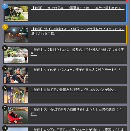
【動画】これはお見事。中国重慶市で珍しい事故が撮影される。
【動画】逃げる判断はやっ！埼玉でスマホ運転のプリウスに当て
逃げされる車載。
【動画】よく助けられたな。岐阜の川で外国人が溺れてしまう事
故。
【動画】タイのティパンコーン王子が日本人女性とデートか？
【動画】自動ドアの仕組みを理解した富山のツバメが賢い。
【動画】DJI Neo2で釣りの自撮りをしようとした男の悲劇（ノ
∇`）
【動画】ロシアの空挺兵、パラシュートが開かずに墜落してしま