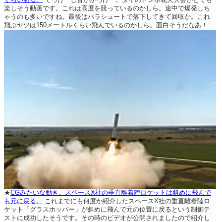
楽しそう動画です。これは高度を競っているのかしら。途中で爆発しち
ゃうのも多いですね。最後はパラシュートで落下してきて回収か。これ
飛ぶヤツは150メートルくらい飛んでいるのかしら。面白そうだなあ！
★
CGみたいな動き。スペースX社の垂直離着陸ロケットは斜めに飛んで
も元に戻る。
これまでにも何度か紹介したスペースX社の垂直離着陸ロ
ケット「グラスホッパー」が斜めに飛んで元の位置に戻るという制御テ
ストに成功したそうです。その時のビデオが公開されましたので紹介し