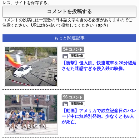
レス、サイトを保存する。
コメントの投稿には一定数の日本語文字を含める必要がありますのでご
注意ください。URLはhを抜いて投稿してください（ttp://）
もっと関連記事
54
コメント
衝撃映像
【衝撃】侵入鉄。快速電車を20分遅延
させた迷惑すぎる侵入鉄の映像。
96
コメント
衝撃映像
【動画】アメリカで独立記念日のパレ
ード中に無差別発砲。少なくとも6人
が死亡。