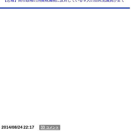
【悲報】高市政権の消費税減税に反対している９人の自民党議員が全て
判明！！！！ やっぱりコイツラかｗｗｗｗｗ
【動画】USJの禁止エリアに子どもたちが続々乱入 → スタッフが注意し
ても止まらない事態に
Powered by livedoor 相互RSS
2014/08/24
22:17
33
コメント