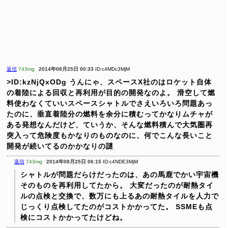
返信
743mg
2014年08月25日 00:33
ID:c4MDc3MjM
>ID:kzNjQxODg
うんにゃ、スペースX社のはロケット自体
の着陸による回収と再利用が目的の開発なのよ。
滑空して燃
料使わなくていいスペースシャトルでさえいろいろ問題あっ
たのに、垂直着陸分の燃料を余分に積むってかなりムチャが
ある発想なんだけど、ていうか、そんな燃料積んで大気圏再
突入って危険度もかなりのものなのに、何でこんな長いこと
開発が続いてるのかかなりの謎
返信
743mg
2014年08月25日 06:15
ID:c4NDE3MjM
シャトルが問題だらけだったのは、あの馬鹿でかい宇宙機
そのものを再利用してたから。
大変だったのが耐熱タイ
ルの点検と交換で、数万にも上るあの耐熱タイルを人力で
じっくり点検してたのがコストかかってた。
SSMEも点
検にコストかかってたけどね。