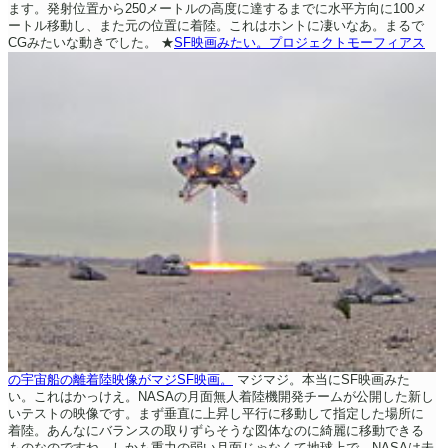
ます。発射位置から250メートルの高度に達するまでに水平方向に100メ
ートル移動し、また元の位置に着陸。これはホントに凄いなあ。まるで
CGみたいな動きでした。
★
SF映画みたい。プロジェクトモーフィアス
の宇宙船の離着陸映像がマジSF映画。
マジマジ。本当にSF映画みた
い。これはかっけえ。NASAの月面無人着陸機開発チームが公開した新し
いテストの映像です。まず垂直に上昇し平行に移動して指定した場所に
着陸。あんなにバランスの取りずらそうな図体なのに綺麗に移動できる
ものなのですね。しかも重力の弱い月面じゃなくて地球上で。NASAは未