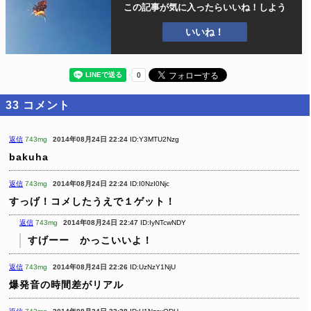
この記事が気に入ったら
いいね！しよう
いいね！
33
コメント
返信
743mg
2014年08月24日 22:24
ID:Y3MTU2Nzg
bakuha
返信
743mg
2014年08月24日 22:24
ID:I0NzI0Njc
すっげ！コメしたうえで１ゲット！
返信
743mg
2014年08月24日 22:47
ID:IyNTcwNDY
すげーー かっこいいよ！
返信
743mg
2014年08月24日 22:26
ID:UzNzY1NjU
爆発音の時間差がリアル