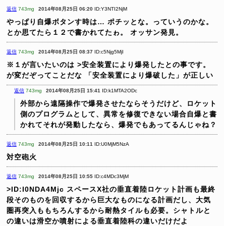
返信
743mg
2014年08月25日 06:20
ID:Y3NTI2NjM
やっぱり自爆ボタンす時は…
ポチッとな。っていうのかな。
とか思てたら１２で書かれてたゎ。
オッサン発見。
返信
743mg
2014年08月25日 08:37
ID:c5Njg5MjI
※１が言いたいのは
>安全装置により爆発したとの事です。
が変だぞってことだな
「安全装置により爆破した」が正しい
返信
743mg
2014年08月25日 15:41
ID:k1MTA2ODc
外部から遠隔操作で爆発させたならそうだけど、ロケット
側のプログラムとして、異常を修復できない場合自爆と書
かれてそれが発動したなら、爆発でもあってるんじゃね？
返信
743mg
2014年08月25日 10:11
ID:U0MjM5NzA
対空砲火
返信
743mg
2014年08月25日 10:55
ID:c4MDc3MjM
>ID:I0NDA4Mjc
スペースX社の垂直着陸ロケット計画も最終
段そのものを回収するから巨大なものになる計画だし、大気
圏再突入ももちろんするから耐熱タイルも必要。シャトルと
の違いは滑空か噴射による垂直着陸科の違いだけだよ