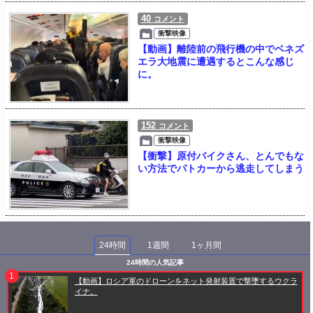
40
コメント
衝撃映像
【動画】離陸前の飛行機の中でベネズ
エラ大地震に遭遇するとこんな感じ
に。
152
コメント
衝撃映像
【衝撃】原付バイクさん、とんでもな
い方法でパトカーから逃走してしまう
24時間
1週間
1ヶ月間
24時間の人気記事
【動画】ロシア軍のドローンをネット発射装置で撃墜するウクラ
イナ。