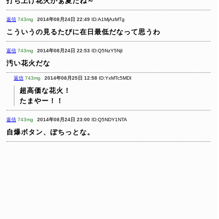
打ち上げ花火かぁ夏だね～
返信
743mg
2014年08月24日 22:49
ID:A1MjAzMTg
こういうの見るたびに在日最低だなって思うわ
返信
743mg
2014年08月24日 22:53
ID:Q5NzY5NjI
汚い花火だな
返信
743mg
2014年08月25日 12:58
ID:YxMTc5MDI
超高価な花火！
たまやー！！
返信
743mg
2014年08月24日 23:00
ID:Q5NDY1NTA
自爆ボタン、ぽちっとな。