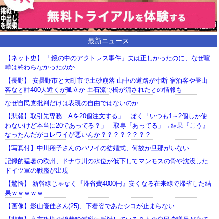
最新ニュース
【ネット史】 「鏡の中のアクトレス事件」夫は正しかったのに、なぜ喧
嘩は終わらなかったのか
【長野】 安曇野市と大町市で土砂崩落 山中の道路が寸断 宿泊客や登山
客など計400人近くが孤立か 土石流で橋が流されたとの情報も
なぜ自民党批判だけは表現の自由ではないのか
【悲報】取引先専務「Aを20個注文する」 ぼく「いつも1～2個しか使
わないけど本当に20であってる？」 取専「あってる」→結果『こう』
なったんだがコレワイが悪いんか？？？？？？？？
【写真付】中川翔子さんのハワイの結婚式、何故か旦那がいない
記録的猛暑の欧州、ドナウ川の水位が低下してマンモスの骨や沈没した
ドイツ軍の戦艦が出現
【驚愕】 新幹線じゃなく『帰省費4000円』安くなる在来線で帰省した結
果ｗｗｗｗｗ
【画像】影山優佳さん(25)、下着姿であたシコが止まらない