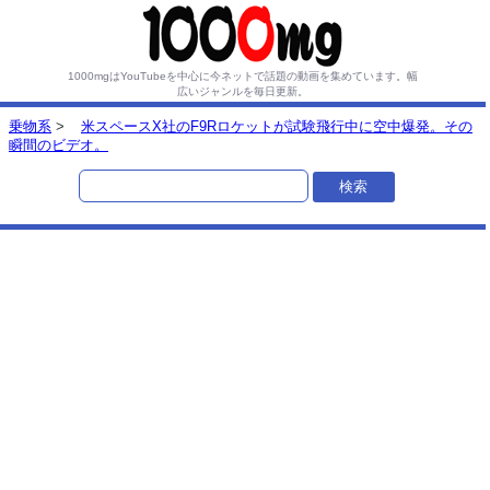
1000mgはYouTubeを中心に今ネットで話題の動画を集めています。
幅
広いジャンルを毎日更新。
乗物系
>
米スペースX社のF9Rロケットが試験飛行中に空中爆発。その
瞬間のビデオ。