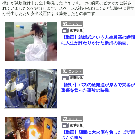
機）が試験飛行中に空中爆発したそうです。その瞬間のビデオが公開さ
れていましたので紹介します。スペースX社の発表によると試験中に異常
が発生したため安全装置により爆発したとの事です。
53
コメント
衝撃映像
【動画】結婚式という人生最高の瞬間
に人生が終わりかけた新婦の動画。
81
コメント
衝撃映像
【酷い】バスの急発進が原因で乗客が
重傷を負った事故の映像。
72
コメント
衝撃映像
【動画】顔面に大火傷を負ったピザ屋
さんの事故。