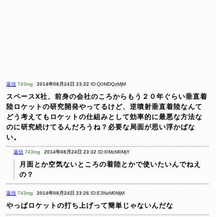
返信
743mg
2014年08月24日 23:22
ID:Q0MDQzMjM
スペースX社、前身の会社のころからもう２０年ぐらい垂直着
陸ロケットの研究開発やってるけど、逆噴射垂直着陸なんて
どう考えてもロケットの仕組みとして効率的に最悪な方法な
のに研究続けてるんだろうね？必要な局面が思い浮かばな
い。
返信
743mg
2014年08月24日 23:32
ID:I0MzM0MjY
月面とか空気ないところの着陸とかで使いたいんでねえ
の？
返信
743mg
2014年08月24日 23:26
ID:E3NzM0MjM
やっぱロケットの打ち上げって簡単じゃないんだな