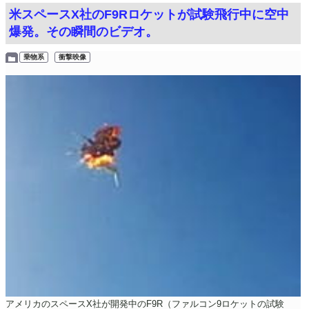
米スペースX社のF9Rロケットが試験飛行中に空中
爆発。その瞬間のビデオ。
乗物系
衝撃映像
アメリカのスペースX社が開発中のF9R（ファルコン9ロケットの試験