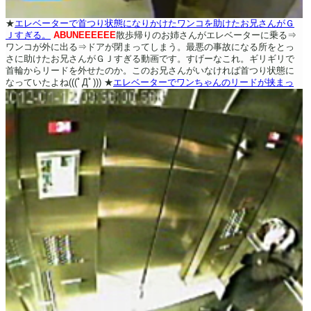
★
エレベーターで首つり状態になりかけたワンコを助けたお兄さんがＧ
Ｊすぎる。
ABUNEEEEEE
散歩帰りのお姉さんがエレベーターに乗る⇒
ワンコが外に出る⇒ドアが閉まってしまう。最悪の事故になる所をとっ
さに助けたお兄さんがＧＪすぎる動画です。すげーなこれ。ギリギリで
首輪からリードを外せたのか。このお兄さんがいなければ首つり状態に
なっていたよね(((ﾟДﾟ)))
★
エレベーターでワンちゃんのリードが挟まっ