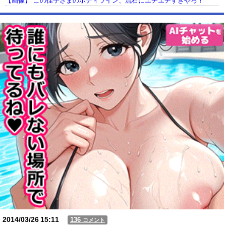
【画像】 この佳子さまのボディライン、流石にエチエチすぎやろ！
【動画】USJの禁止エリアに子どもたちが続々乱入 → スタッフが注意し
ても止まらない事態に
Powered by livedoor 相互RSS
2014/03/26
15:11
136
コメント