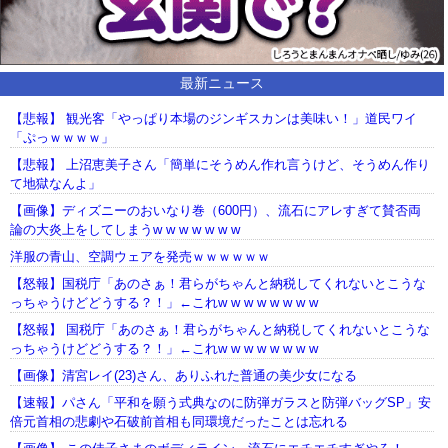
最新ニュース
【悲報】 観光客「やっぱり本場のジンギスカンは美味い！」道民ワイ
「ぷっｗｗｗｗ」
【悲報】 上沼恵美子さん「簡単にそうめん作れ言うけど、そうめん作り
て地獄なんよ」
【画像】ディズニーのおいなり巻（600円）、流石にアレすぎて賛否両
論の大炎上をしてしまうw w w w w w w
洋服の青山、空調ウェアを発売ｗｗｗｗｗｗ
【怒報】国税庁「あのさぁ！君らがちゃんと納税してくれないとこうな
っちゃうけどどうする？！」←これw w w w w w w w
【怒報】 国税庁「あのさぁ！君らがちゃんと納税してくれないとこうな
っちゃうけどどうする？！」←これw w w w w w w w
【画像】清宮レイ(23)さん、ありふれた普通の美少女になる
【速報】パさん「平和を願う式典なのに防弾ガラスと防弾バッグSP」安
倍元首相の悲劇や石破前首相も同環境だったことは忘れる