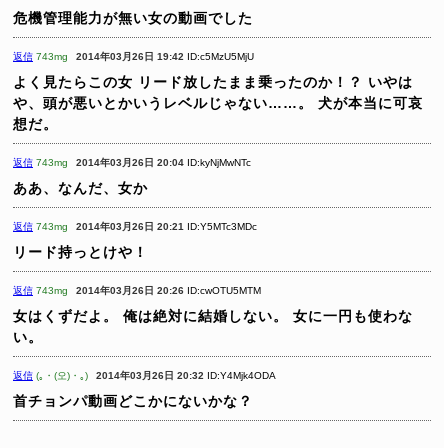
危機管理能力が無い女の動画でした
返信
743mg
2014年03月26日 19:42
ID:c5MzU5MjU
よく見たらこの女
リード放したまま乗ったのか！？
いやは
や、頭が悪いとかいうレベルじゃない……。
犬が本当に可哀
想だ。
返信
743mg
2014年03月26日 20:04
ID:kyNjMwNTc
ああ、なんだ、女か
返信
743mg
2014年03月26日 20:21
ID:Y5MTc3MDc
リード持っとけや！
返信
743mg
2014年03月26日 20:26
ID:cwOTU5MTM
女はくずだよ。
俺は絶対に結婚しない。
女に一円も使わな
い。
返信
(｡・(오)・｡)
2014年03月26日 20:32
ID:Y4Mjk4ODA
首チョンパ動画どこかにないかな？