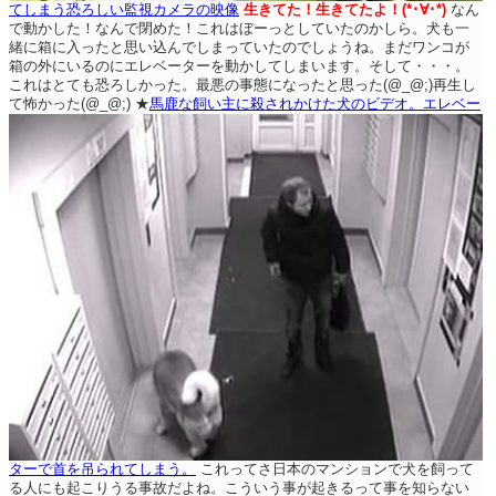
てしまう恐ろしい監視カメラの映像
生きてた！生きてたよ！(*･∀･*)
なん
で動かした！なんで閉めた！これはぼーっとしていたのかしら。犬も一
緒に箱に入ったと思い込んでしまっていたのでしょうね。まだワンコが
箱の外にいるのにエレベーターを動かしてしまいます。そして・・・。
これはとても恐ろしかった。最悪の事態になったと思った(@_@;)再生し
て怖かった(@_@;)
★
馬鹿な飼い主に殺されかけた犬のビデオ。エレベー
ターで首を吊られてしまう。
これってさ日本のマンションで犬を飼って
る人にも起こりうる事故だよね。こういう事が起きるって事を知らない