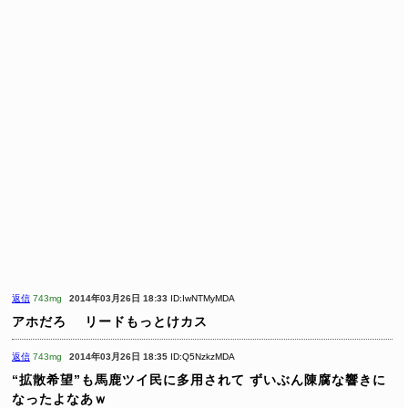
返信
743mg
2014年03月26日 18:33
ID:IwNTMyMDA
アホだろ
リードもっとけカス
返信
743mg
2014年03月26日 18:35
ID:Q5NzkzMDA
“拡散希望”も馬鹿ツイ民に多用されて
ずいぶん陳腐な響きに
なったよなあｗ