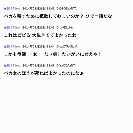
返信
743mg
2014年03月26日 18:41
ID:Q3ODcxNTA
バカを晒すために拡散して欲しいのか？
ひでー話だな
返信
743mg
2014年03月26日 18:42
ID:IxMDI1Mjg
これはビビる
犬生きててよかったわ
返信
743mg
2014年03月26日 18:44
ID:cwOTU4NzM
しかも毎回 ”女” な（笑）たいがいにせえや！
返信
743mg
2014年03月26日 18:46
ID:YxODAzNTI
バカ女のほうが死ねばよかったのになぁ