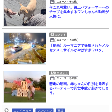
ニュース・その他
何これ可愛い。路上パフォーマーへの
チップを集金するワンちゃんの動画が
人気に。
62
コメント
ニュース・その他
【動画】ルーマニアで撮影されたメル
セデスミサイルがやばすぎワロタ。
120
コメント
ニュース・その他
悲劇の動画。赤ちゃんの性別を発表す
るパーティーで死亡事故が起きてしま
う。
エレベーター
マンション
事故