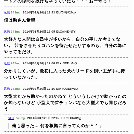
一ドアの隙間を抜けちゃっていたら・・・おー怖っ！
返信
743mg
2014年03月26日 16:43
ID:Y5MjM2Mzk
僕は助さん希望
返信
743mg
2014年03月26日 17:05
ID:QwNjI0NTY
犬好きな人間は自己中が多いから、自分の事しか考えてな
い。
芸をさせたりゴハンを待たせたりするのも、自分の為に
やってるだけ。
返信
743mg
2014年03月26日 17:06
ID:kzNDEzMzQ
分かりにくいが、最初に入った犬のリードを飼い主が手に持
っていなかった。
返信
743mg
2014年03月26日 17:16
ID:YxODE5MzU
大型犬だから助かったのかね？
どういうしかけで助かったの
か知らないけど
小型犬で首チョンパなら大型犬でも同じだろ
う
返信
743mg
2014年03月26日 22:02
ID:UwODA0Mjg
俺も思った…
何を根拠に言ってんのか＾＾；