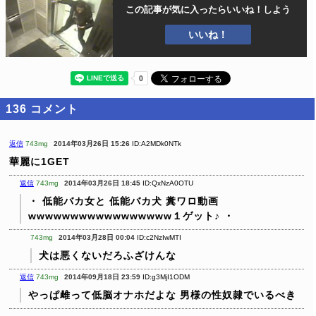
この記事が気に入ったら
いいね！しよう
いいね！
136
コメント
返信
743mg
2014年03月26日 15:26
ID:A2MDk0NTk
華麗に1GET
返信
743mg
2014年03月26日 18:45
ID:QxNzA0OTU
・
低能バカ女と
低能バカ犬
糞ワロ動画
wwwwwwwwwwwwwwwww１ゲット♪
・
743mg
2014年03月28日 00:04
ID:c2NzIwMTI
犬は悪くないだろふざけんな
返信
743mg
2014年09月18日 23:59
ID:g3MjI1ODM
やっぱ雌って低脳オナホだよな
男様の性奴隷でいるべき