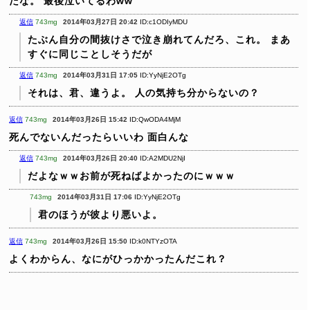
だな。 最後泣いてるわww
返信
743mg
2014年03月27日 20:42
ID:c1ODIyMDU
たぶん自分の間抜けさで泣き崩れてんだろ、これ。
まあ
すぐに同じことしそうだが
返信
743mg
2014年03月31日 17:05
ID:YyNjE2OTg
それは、君、違うよ。
人の気持ち分からないの？
返信
743mg
2014年03月26日 15:42
ID:QwODA4MjM
死んでないんだったらいいわ
面白んな
返信
743mg
2014年03月26日 20:40
ID:A2MDU2NjI
だよなｗｗお前が死ねばよかったのにｗｗｗ
743mg
2014年03月31日 17:06
ID:YyNjE2OTg
君のほうが彼より悪いよ。
返信
743mg
2014年03月26日 15:50
ID:k0NTYzOTA
よくわからん、なにがひっかかったんだこれ？