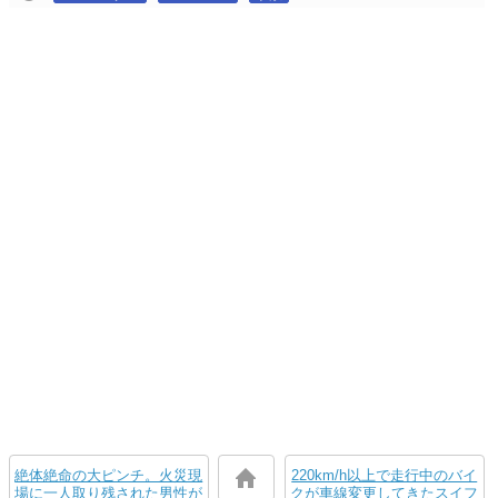
絶体絶命の大ピンチ。火災現
220km/h以上で走行中のバイ
場に一人取り残された男性が
クが車線変更してきたスイフ