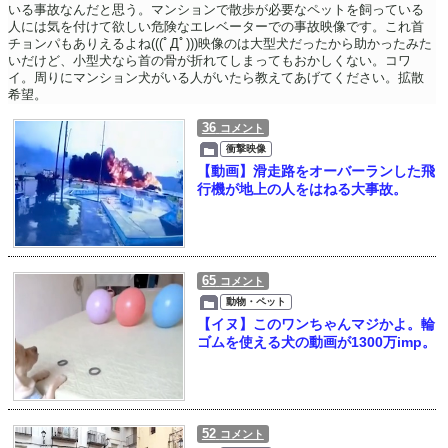
いる事故なんだと思う。マンションで散歩が必要なペットを飼っている
人には気を付けて欲しい危険なエレベーターでの事故映像です。これ首
チョンパもありえるよね(((ﾟДﾟ)))映像のは大型犬だったから助かったみた
いだけど、小型犬なら首の骨が折れてしまってもおかしくない。コワ
イ。周りにマンション犬がいる人がいたら教えてあげてください。拡散
希望。
36
コメント
衝撃映像
【動画】滑走路をオーバーランした飛
行機が地上の人をはねる大事故。
65
コメント
動物・ペット
【イヌ】このワンちゃんマジかよ。輪
ゴムを使える犬の動画が1300万imp。
52
コメント