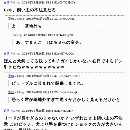
返信
743mg
2014年03月26日 15:36
ID:c0NTQ3MDY
いや、飼い主の不注意だろ
返信
743mg
2014年03月26日 19:11
ID:IwODIyNTI
よ！ 基地外ｗ
743mg
2014年03月26日 19:11
ID:IwODIyNTI
あ、すまんこ ↑は※３への変身。
返信
743mg
2014年03月26日 15:38
ID:cyNTMzODc
ほんと犬飼ってる奴ってキチガイしかいない
在日ですらドン
引きだわｗｗｗｗｗｗｗｗｗｗ
返信
743mg
2014年03月26日 18:47
ID:QxNzA0OTU
ピットブルに咬まれて裂傷しまくれ。
返信
743mg
2014年03月26日 21:23
ID:Q2NDkxNjk
恐らく君が基地外すぎて周りがおかしく見えるだけかと
返信
743mg
2014年03月26日 15:41
ID:IyNTI3ODY
リードが長すぎるのじゃないか？
いずれにせよ飼い主の不注
意
このビッチ、犬より手を傷つけたショックの方が大きいん