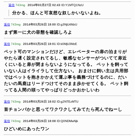
返信
743mg
2014年03月27日 02:43
ID:Y1MTQ1NzU
分かる、ほんと可哀想な奴しかいないよね。
返信
743mg
2014年03月26日 18:00
ID:g3NjU4MzU
まず第一に犬の容態を確認しろよ
返信
743mg
2014年03月26日 18:01
ID:k0MjU3MzE
ペット可のマンションだけど、エレベーターの扉の泊まりが
やたら遅く設定されてるし、敏感なセンサーがついてて扉近
くにいると扉が閉まらないようになってる。
ペットを飼って
いない人はイライラして仕方ない。
おまけに飼い主は共用部
ではペットを抱きかかえて運ぶ事を義務づけてるのに、だい
たいの馬鹿はリードつけてそのまま歩かせてくる。
ペット飼
ってる人間の頭ってやっぱりどっかおかしいわ
返信
743mg
2014年03月26日 18:02
ID:g2NTEzMTU
首チョンパかと思ってワクワクしてみてたら死んでねーし
返信
743mg
2014年03月26日 18:08
ID:Q0NDMwNjk
ひどいめにあったワン