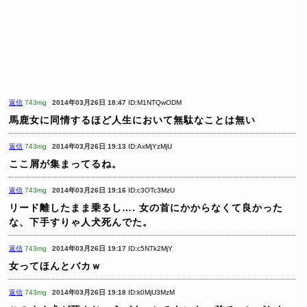
返信
743mg
2014年03月26日 18:47
ID:M1NTQwODM
馬鹿女に同情するほど人生において無駄なことは無い
返信
743mg
2014年03月26日 19:13
ID:AxMjYzMjU
ここ屑が集まってるね。
返信
743mg
2014年03月26日 19:16
ID:c3OTc3MzU
リード離したまま乗るし….
女の首にかからなくて良かった
な、下手すりゃ人犬死んでた。
返信
743mg
2014年03月26日 19:17
ID:c5NTk2MjY
女ってほんとバカｗ
返信
743mg
2014年03月26日 19:18
ID:k0MjU3MzM