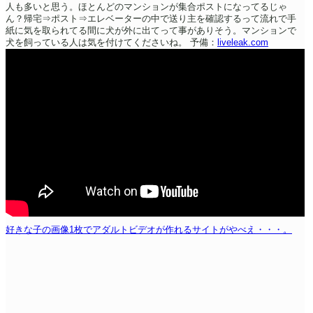
人も多いと思う。ほとんどのマンションが集合ポストになってるじゃ
ん？帰宅⇒ポスト⇒エレベーターの中で送り主を確認するって流れで手
紙に気を取られてる間に犬が外に出てって事がありそう。マンションで
犬を飼っている人は気を付けてくださいね。
予備：
liveleak.com
好きな子の画像1枚でアダルトビデオが作れるサイトがやべえ・・・。