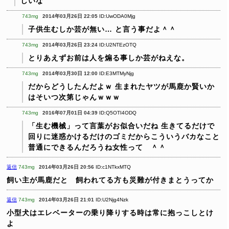
しいな
743mg
2014年03月26日 22:05
ID:UwODA0Mjg
子供生むしか芸が無い…
と言う事だよ＾＾
743mg
2014年03月26日 23:24
ID:U2NTEzOTQ
とりあえずお前は人を煽る事しか芸がねえな。
743mg
2014年03月30日 12:00
ID:E3MTMyNjg
だからどうしたんだよｗ
生まれたヤツが馬鹿か賢いか
はそいつ次第じゃんｗｗｗ
743mg
2016年07月01日 04:39
ID:Q5OTI4ODQ
「生む機械」って言葉がお似合いだね
生きてるだけで
回りに迷惑かけるだけのゴミだからこういうバカなこと
普通にできるんだろうね女性って ＾＾
返信
743mg
2014年03月26日 20:56
ID:c1NTkxMTQ
飼い主が馬鹿だと 飼われてる方も災難が付きまとうってか
返信
743mg
2014年03月26日 21:01
ID:U2Njg4Nzk
小型犬はエレベーターの乗り降りする時は常に抱っこしとけ
よ