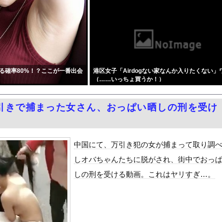
プヌ－ドル詰め放題ｗｗｗｗｗｗｗｗｗｗｗｗｗｗｗｗｗｗ
ほど日本が好きなのか？…中国ネット「中国と北朝鮮を除いて日本が好...
本の納車拠点を6割増 販売急増による混乱収拾へ
山田さん、日本の警察なめすぎで炎上ｗｗｗｗwｗｗｗｗｗｗｗｗｗ
にかく愛でたい』をrawやhitomiを使わずに無料で読む方法...
る確率80%！？ここが一番出会
港区女子「Airdogない家なんか入りたくない」
ャインマスカット約200房を盗んだ無職の男逮捕 岡山
（……いっちょ買うか！）
50％OFFキャンペーン」開催！遂に明日10時まで！まだ間に合...
｣が止まらない・・・
引きで捕まった女さん、おっぱい晒しの刑を受け
女子アナ「国民が勝手に我々取材陣にカメラを向けるな！」→何様のつ...
泳水着おっぱいポロリ具合がエロい
ィア「幻となった女性天皇。日本皇族に韓半島の男の血が入る可能性が...
中国にて、万引き犯の女が捕まって取り調
ダム「基礎部分破損」中国「全力放流！」台風13号「中国上陸予測」...
しオバちゃんたちに脱がされ、街中でおっ
て、ついに、、、
しの刑を受ける動画。これはヤリすぎ…。
代表監督を追及「なぜ負けたのか」
べきか…1万年ぶり史上最大級の火山の兆し＝韓国の反応
いた。私が上に物を投げるフリをする → 猫はこうなります…