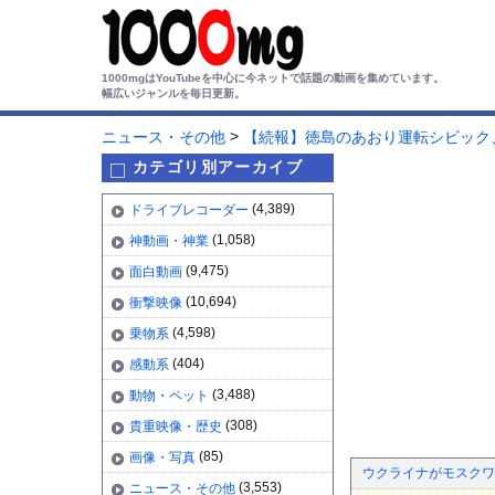
1000mgはYouTubeを中心に今ネットで話題の動画を集めています。
幅広いジャンルを毎日更新。
>
ニュース・その他
【続報】徳島のあおり運転シビック
カテゴリ別アーカイブ
(4,389)
ドライブレコーダー
(1,058)
神動画・神業
(9,475)
面白動画
(10,694)
衝撃映像
(4,598)
乗物系
(404)
感動系
(3,488)
動物・ペット
(308)
貴重映像・歴史
(85)
画像・写真
ウクライナがモスクワ
(3,553)
ニュース・その他