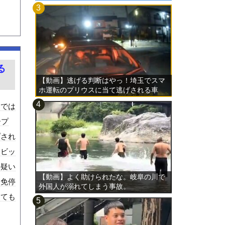
る
【動画】逃げる判断はやっ！埼玉でスマ
ホ運転のプリウスに当て逃げされる車
載。
トでは
ープ
プされ
シビッ
の疑い
【動画】よく助けられたな。岐阜の川で
。免停
外国人が溺れてしまう事故。
っても