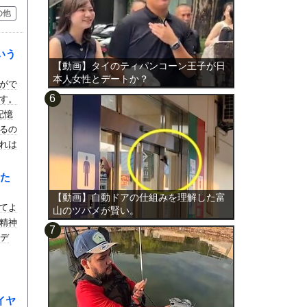
の他
いう
【動画】タイのティパンコーン王子が日
本人女性とデートか？
がで
す。
記憶
るの
れは
た
【動画】自動ドアの仕組みを理解した富
てよ
山のツバメが賢い。
精神
ビデ
イヤ