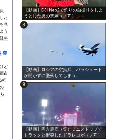
【動画】DJI Neo2で釣りの自撮りをしよ
員
うとした男の悲劇（ノ∇`）
した
を見
よう
経年
かな
を突
けど
【動画】ロシアの空挺兵、パラシュート
覇市
が開かずに墜落してしまう。
る軽
の
いち
【動画】両方馬鹿（笑）ミニストップで
トラックと衝突したドラレコが（ノ∇`）