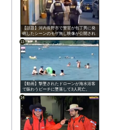
【話題】河内長野市で警官が包丁男に発
砲したシーンのモザ無し映像が公開され
る。
のは表
【動画】撃墜されたドローンが海水浴客
で賑わうビーチに墜落して3人死亡。