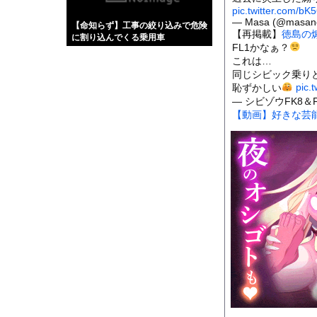
【画像】伊藤舞雪とか
pic.twitter.com/bK
— Masa (@masan
【命知らず】工事の絞り込みで危険
【緊急】肛門にスティ
【再掲載】
徳島の
に割り込んでくる乗用車
お知らせ
FL1かなぁ？
これは…
【動画】世界一過酷な
同じシビック乗り
pic.
恥ずかしい
— シビゾウFK8＆
【動画】好きな芸
Powered by livedo
1000m
このページは
示されません。