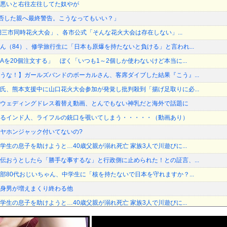
悪いと右往左往してた奴やが
加拒否した親へ最終警告。こうなってもいい？」
琶湖三市同時花火大会」、各市公式「そんな花火大会は存在しない」...
ん（84）、修学旅行生に「日本も原爆を持たないと負ける」と言われ...
を20個注文する」 ぼく「いつも1～2個しか使わないけど本当に...
うな！】ガールズバンドのボーカルさん、客席ダイブした結果『こう』...
氏、熊本支援中に山口花火大会参加が発覚し批判殺到「揚げ足取りに必...
ウェディングドレス着替え動画、とんでもない神乳だと海外で話題に
るインド人、ライフルの銃口を覗いてしまう・・・・・（動画あり）
ヤホンジャック付いてないの?
生の息子を助けようと…40歳父親が溺れ死亡 家族3人で川遊びに...
伝おうとしたら「勝手な事するな」と行政側に止められた！との証言、...
部80代おじいちゃん、中学生に「核を持たないで日本を守れますか？...
身男が増えまくり終わる他
生の息子を助けようと…40歳父親が溺れ死亡 家族3人で川遊びに...
綺麗すぎるプロポーズ花火が打ち上がる