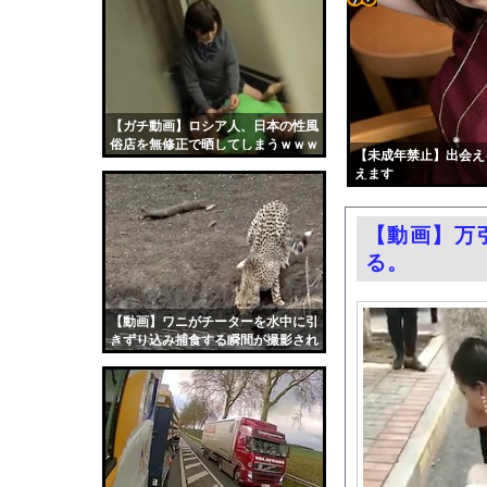
【朗報】イオンでカッ
コテ
なぜフランス人はこれ
リン
テスラ、26年中に日
- 固
【画像】みいちゃんと
定リ
【ガチ動画】ロシア人、日本の性風
エロ漫画『黒髪女子をと
俗店を無修正で晒してしまうｗｗｗ
ンク
【未成年禁止】出会え
ビニールハウスからシ
ｗｗ
えます
自動
【第4弾】FANZA「
更新
富裕層の｢ペット離れ
【動画】万
ツー
【悲報】テレ東の若手
る。
ル
元子役の紫堂るいの競
【ニュース】韓国メデ
【動画】ワニがチーターを水中に引
きずり込み捕食する瞬間が撮影され
中国「大豪雨！」三峡
る
職場の人妻と不倫をし
韓国国会、サッカー前
日本旅行キャンセルす
うちのネコが目の前に