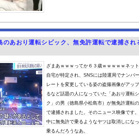
うな！】ガールズバンドのボーカルさん、客席ダイブした結果『こう』...
バレー選手さん、脱いでしまう
町市で土砂崩落 山中の道路が寸断 宿泊客や登山客など計400人近...
ル佐々木萌香のエロ尻を堪能する旅行に行きたいよな！
を食べた結果・・・
島のあおり運転シビック、無免許運転で逮捕され
プヌードル詰め放題開催中www
た女性､重篤な植物状態だが､意識は正常で何かを思考していると判明...
常時ハイビームマン」「車間ベタ付けマン」「法定速度絶対遵守マン」
ざまあｗｗｗってか６３歳ｗｗｗｗｗネッ
締め付けられる胸元！！【GIF動画あり】
自宅が特定され、SNSには陸運局でナンバ
30話感想 診療所の女官からの呼び出し！水晶宮大荒れ！
レートを変更している姿の盗撮画像がアッ
祭り中止
るなど話題の人になっていた「あおり運転
やが、始めるまでのロードマップ教えてくれ
ク」の男（徳島県小松島市）が無免許運転
ードや濡れ場おっぱいがエロ過ぎる！人生最後のラスト写真集、最高！...
で逮捕されました。そのニュース映像です
ビスかと思ったら野生の炊飯器で草 ほか
中に無免許で乗るようなヤツは取消しにな
」ランキング、ついに発表される
乗るんだろうなあ。
がアジア人にケンカを売った結果ｗｗｗ」 ほか