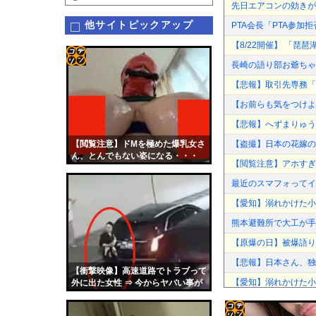
先日エアコンの効きが
他サイトピックアップ
PTA会長「PTA参
【8/22開催】 「琵
長崎の語り部お爺ちゃ
コテ
【悲報】取引先専務「A
リン
【お前らも気をつけよ
- 固
【悲報】へずまりゅう
定リ
【閲覧注意】ドMを極めた爆乳女さ
【盗撮】日本の花嫁の
ンク
ん、とんでもない姿になる・・・
【閲覧注意】アホすぎ
自動
最近のスマフォってイ
更新
【愛知】溺れかけた小学
ツー
熊本避難所で大工が手
ル
【原爆の日】被爆語り
【悲報】日本さん、独
【衝撃映像】高速道路でトラブって
【愛知】溺れかけた小学
外に出た女性 ⇒ 今からヤバい事が
起こります・・・
【画像】AIレベルの