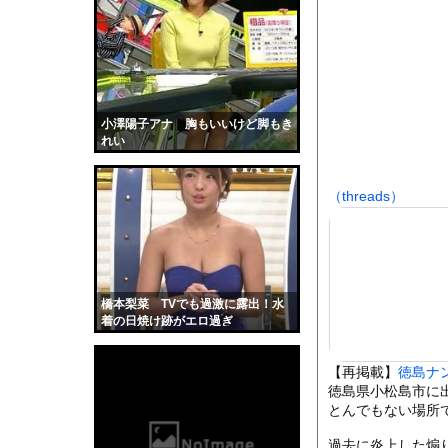
【画像】女さん「彼氏
【悲報】ASDワイ、
日本韓国台湾「少子化
【悲報】花火大会、詐
【驚愕】ひげおやじさ
小澤陽子アナ 胸もいいけど脚もき
れい
オフィスに入ってくる
海面水温が平年より2.
（threads）
【画像】滋賀の可愛す
勢いよく放水している
【動画】ヒョウ2頭が
【黒歴史】こういう昔
橋本梨菜 TVでも過激に露出！水
韓国人「安貞桓が韓国
着の日焼け跡がエロ過ぎ
ケンタッキーとか言う
【再掲載】
徳島ナ
【画像】このAVが性
徳島県小松島市に
【悲報】味噌ラーメン
とんでもない場所
【中国】男の子が爆竹
過去に炎上した煽