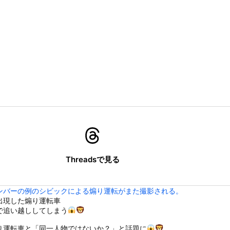
が強制わいせつで捕まって謝罪の手紙が来た」ﾊﾟｼｬｯ
他人を怒らせすぎてどんな優しそうな人の怒り顔も余裕で想像できるよ...
です」←わかる 中国北朝鮮「少子化です」←強権国家でも止められな...
欺扱いされ大炎上中。琵琶湖三市とも「知らない」と公式声明ｗｗｗｗ...
んに銃を撃たせるためにデスゲームを開催するはりーシ
男が変なポーズをしていた。なんで？ → こういうことでした…
6℃高い異常事態！ 観測史上最強クラスの「スーパーエルニーニョ...
ぎる学生さん、甲子園で発見される
ところに顔面から突っ込む女性
木に登って激しい戦い
の大学ヤリサーの流出エロ動画（顔出し）が一番抜ける
Threadsで見る
代表に激怒！『惨憺たる結果、徹底的な刷新が必要だ』と監督や協会を...
唐揚げ屋ｗｗｗｗｗ
ンバーの例のシビックによる煽り運転がまた撮影される。
癖ブッ刺さりで精子ドクドク作られるわｗｗｗｗ
出現した煽り運転車
で行列、出来ない
で追い越ししてしまう
に点火 マンホールが爆発しふた吹き飛ぶ
り運転車と「同一人物ではないか？」と話題に