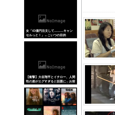
【悲報】「蕎麦」とか
【4/4】嫁が浮気を
【盗撮】 日本の花嫁
【画像】白石麻衣さん
女「43億円注文して………キャン
【百合】日曜夜のミミ
セルっと！」←こいつの目的
大谷の元通訳・水原受
日本韓国台湾「少子化
なぜフランス人はこれ
後呂有紗アナ 骨盤ス
【滋賀】「琵琶湖三市
【群馬】デカいNin
【衝撃】大谷翔平とイチロー、人間
【画像】女子バレー選
性の差がエグすぎると話題に←お前
らコレ見てどう思う？？？？？？
【では世界の一流は？
アメリカの共和党内で
【今はやってない】審
【画像】 テレ朝の気