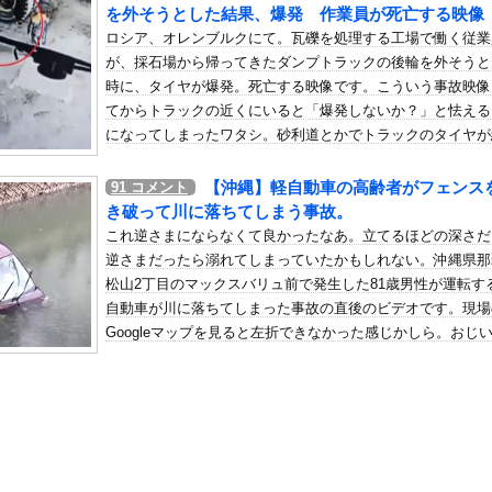
】 柏は垣田先制弾＆小泉ミドルで新シーズンを白星スタート！後半...
を外そうとした結果、爆発 作業員が死亡する映像
ロシア、オレンブルクにて。瓦礫を処理する工場で働く従業
の机がこの女の子の椅子にされてたらｗｗｗ
が、採石場から帰ってきたダンプトラックの後輪を外そうと
、可愛すぎる
時に、タイヤが爆発。死亡する映像です。こういう事故映像
屈みで完全に見えてる動画が拡散されてしまう…
てからトラックの近くにいると「爆発しないか？」と怯える
いう地雷系の女子高生って好きじゃないの？
になってしまったワタシ。砂利道とかでトラックのタイヤが
劣化で爆発したりする事はたまにあるみたいなので余り近づ
ナンバーワンだ」 熊本地震直後の日本の対応のスピードに世界が衝撃
いようにしてる。
【沖縄】軽自動車の高齢者がフェンス
91
コメント
にチン凸したアジア人短小男
、爆笑されてしまうｗｗｗ
き破って川に落ちてしまう事故。
た嫁。まさかと思い長男のDNA鑑定をするがいいな？と問うと、元嫁...
これ逆さまにならなくて良かったなあ。立てるほどの深さだ
ロシア軍兵士のHIV感染が2000％急増…ウクライナメディア！
逆さまだったら溺れてしまっていたかもしれない。沖縄県那
松山2丁目のマックスバリュ前で発生した81歳男性が運転す
のSNS更新が1週間途絶え、様々な憶測が飛び交う。1週間ぶりの投...
自動車が川に落ちてしまった事故の直後のビデオです。現場
管理フォーーーーム！！！」
Googleマップを見ると左折できなかった感じかしら。おじ
の金庫触らないでよ！」キチママ『そこに金庫があったから、開けてみ...
ゃんもう運転やめて(´･_･`)
ロ被害再びｗｗｗｗｗｗｗｗｗｗｗｗ
白された黒嵜菜々子、おっぱい水着グラビアがエッチすぎるwwwww...
快楽責めしたいｗｗｗｗｗ
ドライバーという職業を知るｗｗｗｗｗ