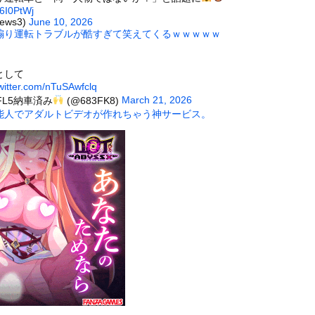
いうＡＶ女優ｗｗｗｗｗｗｗｗｗｗw
56I0PtWj
ews3)
June 10, 2026
ックのり入れたけど出てこないの！！
煽り運転トラブルが酷すぎて笑えてくるｗｗｗｗｗ
オフロードレースのコース設計が絶対におかしい（笑）
として
twitter.com/nTuSAwfclq
March 21, 2026
FL5納車済み
(@683FK8)
能人でアダルトビデオが作れちゃう神サービス。
or 相互RSS
g
が管理しています。 RSS設定 更新順130件まで。それ以降の古いも