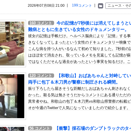
いう自炊最強のメシｗｗｗｗｗｗｗｗ
199
2026年07月08日 21:00 ┃
コメント
┃
ニュース・そ
している。私の知らないスマホで連絡を取り合い、日中会ったりしてい...
のウェディングドレス着替え動画、とんでもない神乳だと海外で話題に
今の記憶が7秒後には消えてしまうと
160
コメント
(34)、高校生の息子がいるオカンみたいになってしまう
難病とともに生きている女性のドキュメンタリー。
×シーナ画像スレその7
彼女の記憶は手帳だけ。ヘルペス脳炎により「記憶」する事
きなくなってしまったという女性のドキュメンタリー映像で
刑者、24年の韓国遠征に「なんでドジャースが韓国に？」「日本なら...
こんな病を持つ人がいるなんて初めて知りました。7秒前の
です」←わかる 中国北朝鮮「少子化です」←強権国家でも止められな...
はほぼ全て消去され、取っているメモを見返しても記憶が蘇
ほど日本が好きなのか？…中国ネット「中国と北朝鮮を除いて日本が好...
ではなくただそんな過去があったという事実を知るだけ。こ
トレッチで胸がくっきり！！
想像もできないような苦労ですね。
【和歌山】おばあちゃんと対峙してい
120
コメント
同時花火」開催中止を発表 今後の対応は「法的専門家への相談を行い...
両手に包丁＆木刀男が警察に制圧される瞬間。
ja乗りさん、後方確認しない軽四に当てられてしまう。
振り下ろしたら届きそうな距離だしおばあちゃん刺されなく
手の太もも激シコすぎるｗｗｗ
かった。殺る気は無さそうだからコメントにある通りただの
】仕事終わりにホットミルクを飲むのは三流。瞑想するのは二流
異常者やね。和歌山の包丁＆木刀男vs和歌山県警察の転載
オが今週のTwitterで人気になっていましたので紹介します。
ブリトー内戦が勃発ｗｗｗｗｗｗｗ
判への性接待疑惑…大韓サッカー協会が声明「現在は一切発生していな...
象予報士さん、意外と小さかった
【衝撃】採石場のダンプトラックのタ
56
コメント