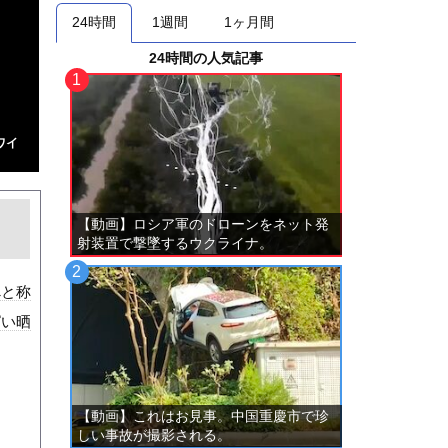
24時間
1週間
1ヶ月間
24時間の人気記事
ワイ
【動画】ロシア軍のドローンをネット発
射装置で撃墜するウクライナ。
べと称
ぱい晒
【動画】これはお見事。中国重慶市で珍
しい事故が撮影される。