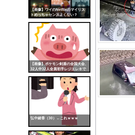
【J1第1節 柏×水戸
【画像】ワイのNetflixのマイリス
【画像】おまえらくん
トめっちゃセンスよくない？
【画像】この女優さん
wwwwwww
【朗報】齋藤飛鳥、前
【画像】おまえらこう
海外「日本よ、お前が
勇気を出して白人美女
10年もの間浮気して
【画像】ポケモン剣盾の全国大会、
32人中32人全員初手レジエレキで
ウクライナ侵攻以降、
完全にワンパターンｗｗｗ
【配信者】「金バエ」
【画像】女の子「危機
私「ちょっと、人の家
【動画】スシロー、テ
【巨乳画像】日本一告
弘中綾香（30）←これｗｗｗ
【画像】どのくノ一を
【衝撃】ワイ、軽貨物