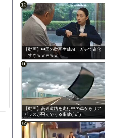
【動画】中国の動画生成AI、ガチで進化
しすぎｗｗｗｗｗ
【動画】高速道路を走行中の車からリア
ガラスが飛んでくる事故(ﾟoﾟ)