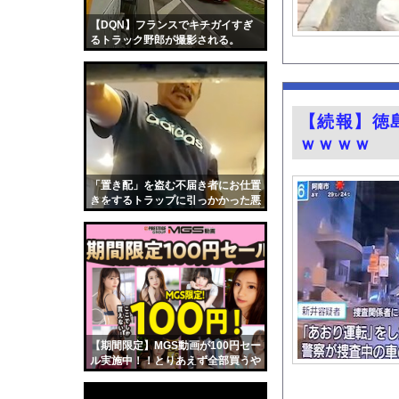
【お前らも気をつけよ
【DQN】フランスでキチガイすぎ
【朗報】むちむち女子
るトラック野郎が撮影される。
【長野】安曇野市と大
萌え萌え可愛いグラド
焼き鳥屋さんで鳥刺し
【続報】徳
【画像】イオンでカッ
ｗｗｗｗ
誤って脳幹を摘出され
3大盆休みの害悪車「
「置き配」を盗む不届き者にお仕置
きをするトラップに引っかかった悪
齋藤陽アナ ベルトで
人たちの動画。
『薬屋のひとりごと』
シカ「全部喰った」 
ガチの釣り初心者なん
井上晴美、乳首ヘアヌ
【Xの車窓から】オー
【期間限定】MGS動画が100円セー
【衝撃】「かわいい虫
ル実施中！！とりあえず全部買うや
ろｗｗｗｗｗ
「アメリカのヤンキー