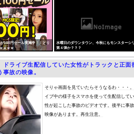
5年は「わずか4人」2024年は32人が獄中死…「終身刑化」の...
「今年のロシア軍死傷者24万人…新規兵力の募集規模を上回る」！
いた財務省の面目が丸潰れに、減税が決まった途端に市場が動き出した...
さん「消費税減税されても値下げせず全て利益にする！」と宣言しネッ...
分の連絡先流出か 「おわびします」とラフな軽い謝罪コメントを発表
が100円セール実施中！！とり
水曜日のダウンタウン、今秋にもモンスターシ
エロい！十味史上最大露出、おっぱい最高！！
ｗｗｗｗ
第４弾か？？？
入派？それとも内気循環派？
万円〉74歳おひとりさま男性の悲鳴。「惣菜すら手が出ない」
】ドライブ生配信していた女性がトラックと正面
合った娘達と乱交した話
う事故の映像。
とりなので校則で性欲のはけ口にされる日常 2時限目』をrawや...
ANTZ」がAmazonでなんと全巻100円ｗｗｗｗｗｗ
そりゃ画面を見ていたらそうなるわ・・・
ポつまみ食いする一般人みさき(27)
イブ中の様子をスマホを使って生配信して
ダム「決壊」地元民「公式発表より死者多い！」中国政府「住民拘束！...
性が起こした事故のビデオです。後半に事
代表監督を追及「なぜ負けたのか」
映像があります。再生注意。
べきか…1万年ぶり史上最大級の火山の兆し＝韓国の反応
いた。私が上に物を投げるフリをする → 猫はこうなります…