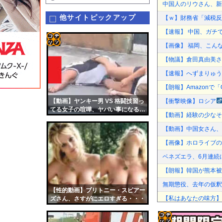
中国人のリウさん、新
他サイトピックアップ
【ｗ】財務省「減税反対
【速報】 中国、ガチ
【画像】 福岡、こん
コテ
【物議】倉田真由美さ
リン
【速報】へずまりゅうさん
- 固
【朗報】Amazonで
定リ
【動画】ヤンキー男 VS 格闘技習っ
【衝撃映像】ロシア
ンク
てる女子の喧嘩、ヤバい事になる…
【動画】経験の少なそ
自動
【動画】中国女さん、
更新
【画像】ホロライブの
ツー
ベネズエラ、6月連続
ル
【朗報】韓国が熊本被
無期懲役、去年の仮釈
【性的動画】ブリトニー・スピアー
【私はあなたの味方】
ズさん、さすがにエロすぎる・・・
【画像】32歳美人さ