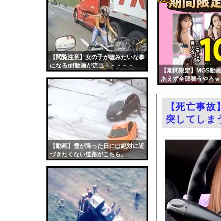
無期刑の仮釈放、202
コテ
ウクライナ軍参謀本部
リン
消費税減税に反対して
- 固
【悲報】町のお弁当屋
定リ
【閲覧注意】女の子が嘘みたいな事
共同通信、6000件
になるgif動画が流出・・・・・
ンク
【期間限定】MGS動画
十味、写真集ヌードが
あえず全部買うやろｗ
自動
車のエアコンは外気取
更新
高ぇよ…〈年金月10
【死亡事故
ツー
結婚式の二次会で知り
突してしま
ル
エロ漫画『女学校で男ひ
【朗報】大人気漫画「G
【動画】雪が降った日には絶対に近
づきたくない道路がこちら。
同窓会帰りに既婚チ〇
中国「大洪水！」中国
韓国国会、サッカー前
日本旅行キャンセルす
うちのネコが目の前に