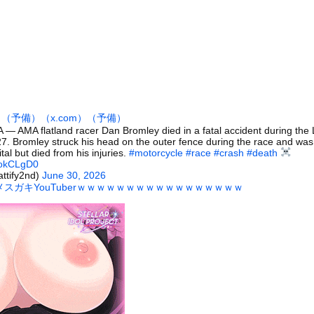
者が現れた。完全に狙われている！ → 襲ってくる瞬間はこちらです...
 よくみたら島二郎って一度も●●してない?!
手、儲かりまくることが判明ｗｗｗｗｗｗｗｗｗｗｗｗｗｗｗｗｗｗｗ...
高い無能』が好きなワードと言えば？
交際歴ゼロの同級生宅に唐揚げや文庫本を20回以上届けた24歳女を...
ール、爆発の原因は『これ』の可能性
）
（予備）
（x.com）
（予備）
プ大統領が歴史的演説」—— UFO開示を予言し続ける映像作家に...
 — AMA flatland racer Dan Bromley died in a fatal accident during the
27. Bromley struck his head on the outer fence during the race and was
(25)、下着姿であたシコが止まらない
tal but died from his injuries.
#motorcycle
#race
#crash
#death
、帰らぬ人となる
ukokCLgD0
ttify2nd)
June 30, 2026
に男が殴りかかるが…看護師が柔術使いだった
スガキYouTuberｗｗｗｗｗｗｗｗｗｗｗｗｗｗｗｗｗ
の大学ヤリサーの流出エロ動画（顔出し）が一番抜ける
代表に激怒！『惨憺たる結果、徹底的な刷新が必要だ』と監督や協会を...
唐揚げ屋ｗｗｗｗｗ
癖ブッ刺さりで精子ドクドク作られるわｗｗｗｗ
で行列、出来ない
に点火 マンホールが爆発しふた吹き飛ぶ