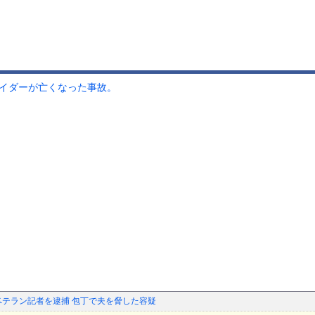
ライダーが亡くなった事故。
ベテラン記者を逮捕 包丁で夫を脅した容疑