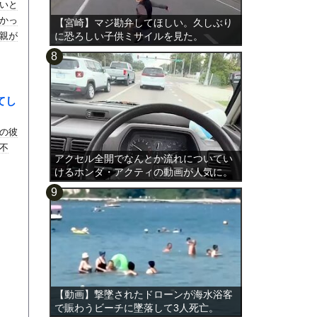
いと
かっ
【宮崎】マジ勘弁してほしい。久しぶり
親が
に恐ろしい子供ミサイルを見た。
てし
の彼
不
アクセル全開でなんとか流れについてい
けるホンダ・アクティの動画が人気に。
【動画】撃墜されたドローンが海水浴客
で賑わうビーチに墜落して3人死亡。