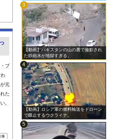
っ
【動画】パキスタンの山の麓で撮影され
た鉄砲水が地獄すぎる。
ン・ブ
行わ
故が元
まれた
しい。
【動画】ロシア軍の燃料輸送をドローン
で阻止するウクライナ。
映像