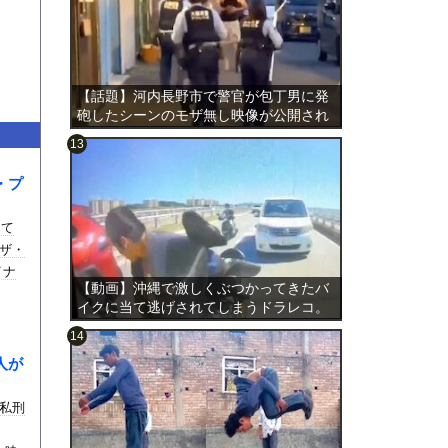
【話題】河内長野市で警官が包丁男に発
砲したシーンのモザ無し映像が公開され
る。
・プ
のは表
して
ザ・
イナ
【動画】沖縄で激しくぶつかってきたバ
イクに当て逃げされてしまうドラレコ。
人が
私刑