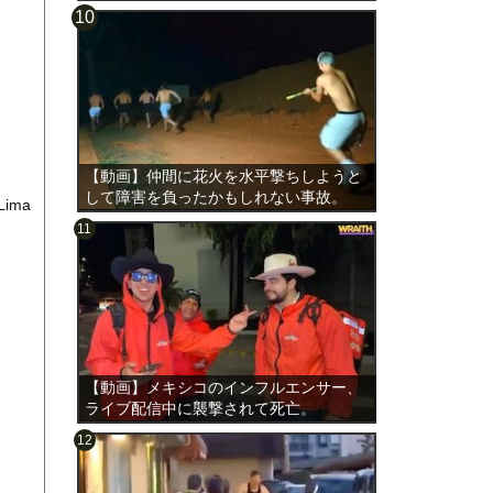
【動画】仲間に花火を水平撃ちしようと
して障害を負ったかもしれない事故。
 Lima
【動画】メキシコのインフルエンサー、
ライブ配信中に襲撃されて死亡。