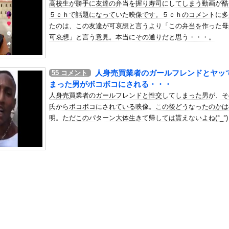
高校生が勝手に友達の弁当を握り寿司にしてしまう動画が酷
デンのアニメなんて知らない」8割
５ｃｈで話題になっていた映像です。５ｃｈのコメントに多
の机がこの女の子の椅子にされてたらｗｗｗ
たのは、この友達が可哀想と言うより「この弁当を作った母
、可愛すぎる
可哀想」と言う意見。本当にその通りだと思う・・・。
屈みで完全に見えてる動画が拡散されてしまう…
いう地雷系の女子高生って好きじゃないの？
人身売買業者のガールフレンドとヤッ
55
コメント
ナンバーワンだ」 熊本地震直後の日本の対応のスピードに世界が衝撃
まった男がボコボコにされる・・・
にチン凸したアジア人短小男
、爆笑されてしまうｗｗｗ
人身売買業者のガールフレンドと性交してしまった男が、そ
た嫁。まさかと思い長男のDNA鑑定をするがいいな？と問うと、元嫁...
氏からボコボコにされている映像。この後どうなったのかは
明。ただこのパターン大体生きて帰しては貰えないよね(°_°)
ロシア軍兵士のHIV感染が2000％急増…ウクライナメディア！
のSNS更新が1週間途絶え、様々な憶測が飛び交う。1週間ぶりの投...
管理フォーーーーム！！！」
の金庫触らないでよ！」キチママ『そこに金庫があったから、開けてみ...
込み水着で100cmヒップを大胆露出wwwww「週刊SPA!」...
(40)、パンパンすぎてノーバン始球式ならず
が「かっこいいアスリート」1位、W杯でインスタ127万人増ｗｗｗ...
link製ルーター20機種にバックドアが発見されるｗｗｗｗｗｗ...