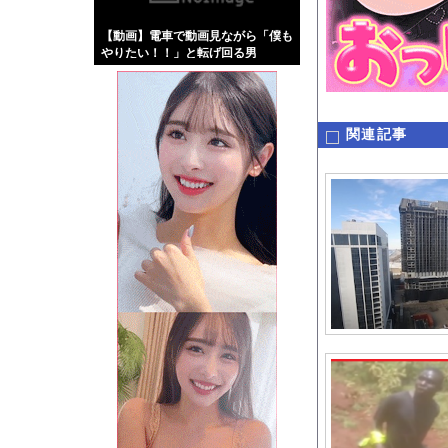
【画像】伊藤舞雪とか
【動画】電車で動画見ながら「僕も
【緊急】肛門にスティ
やりたい！！」と転げ回る男
お知らせ
wwwwwww
【動画】首都高で4t
関連記事
Powered by livedo
1000m
このページは
示されません。