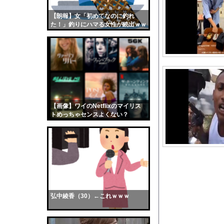
10代「ローゼンメイ
【朗報】女「初めてなのに釣れ
【画像】おまえらくん
た！」釣りにハマる女性が続出ｗｗ
【画像】この女優さん
ｗ
【朗報】齋藤飛鳥、前
【画像】おまえらこう
海外「日本よ、お前が
勇気を出して白人美女
10年もの間浮気して
【画像】ワイのNetflixのマイリス
トめっちゃセンスよくない？
ウクライナ侵攻以降、
wwwwwww
【配信者】「金バエ」
【画像】女の子「危機
私「ちょっと、人の家
【画像】東雲うみ、食い
【動画像】上戸彩さん
弘中綾香（30）←これｗｗｗ
【衝撃】中村敬斗さん
【悲報】中国企業Zbt