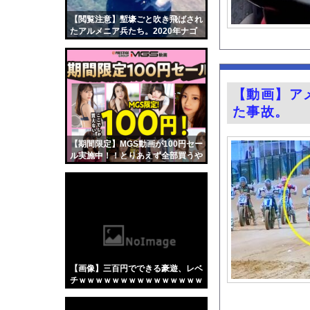
「クマが悪者扱いされ
【閲覧注意】塹壕ごと吹き飛ばされ
井上清華アナ 「朗読
たアルメニア兵たち。2020年ナゴ
ルノ・カラバフ紛争の空爆映像まと
【画像】宇垣美里「学生
め。
ワイのバイクのバッテ
ゾンビパニック→ショ
【動画】ア
グラドル山根千芽（3
た事故。
【画像】X民さん「ニ
【画像】磯部花凛(3
【期間限定】MGS動画が100円セー
ル実施中！！とりあえず全部買うや
【朗報】秋田にアラブ
ろｗｗｗｗｗ
【Xの車窓から】オー
【画像】福岡、こんな
『君のことが大大大大大
海釣りって何が楽しい
【ポロリ悲話】ネット
【画像】三百円でできる豪遊、レベ
【衝撃】「かわいい虫
チｗｗｗｗｗｗｗｗｗｗｗｗｗｗｗ
ｗｗｗｗｗｗｗｗｗ
「アメリカのヤンキー