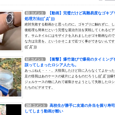
いう自炊最強のメシｗｗｗｗｗｗｗｗ
している。私の知らないスマホで連絡を取り合い、日中会ったりしてい...
【動画】完璧だけど高難易度なゴキブ
83
コメント
の桂正和さん、とんでもなくエ●チなパンツを描く。これもう芸術だろ
処理方法(((ﾟДﾟ)))
クロウはやっぱいいな！主人公として魅力的すぎる…！
絶対失敗する動画かと思ったのに。ゴキブリに触れずに、し
後処理も簡単だという完璧な退治方法を実戦してくれるビデ
花、食中毒で「腹痛とおう吐と下痢が止まらない」原因は夏の風物詩だ...
す。サムネイルにはモザイクを入れましたがゴキ動画なので
うこ（47）「こんなオバサンでいいの…？」
な方は注意を。というかそこまで近づく事ができないんです
の側に最期まで一緒にいてあげたい。仕事を休みたいと上司に連絡した...
(((ﾟДﾟ)))
主人公「ヒロインか全人類かの二択…ボクはヒロインを選ぶっ！ｗｗ」...
【衝撃】爆竹遊びで爆発のタイミング
67
コメント
に消防飛行艇が次々着水する南仏の湖「肝心の場面で毎回カメラが逃げ...
誤ってしまったロシア人たち。
あっぶねえ・・・。大怪我したけど目に入らなくてよかった
いた財務省の面目が丸潰れに、減税が決まった途端に市場が動き出した...
足の怪我はあのケースの破片によるものだろうし(((ﾟДﾟ)))爆
14敗 ←これｗｗｗｗｗｗｗｗｗｗｗｗｗｗｗｗｗｗｗｗ
ジェルケースの物に入れて破裂させようとして失敗したロシ
たちのビデオです。
ースリーブ！！
スト、もう大変なことになってるって...
かー』 その３２
高校生が勝手に友達の弁当を握り寿司
268
コメント
「今年のロシア軍死傷者24万人…新規兵力の募集規模を上回る」！
してしまう動画が酷い