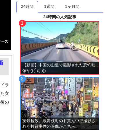
24時間
1週間
1ヶ月間
24時間の人気記事
リーズ
衝
【動画】中国の山道で撮影された恐怖映
像が(((ﾟДﾟ)))
。ドラ
いた女
故後の
実録拉致。歌舞伎町のド真ん中で撮影さ
れた拉致事件の映像がこちら。