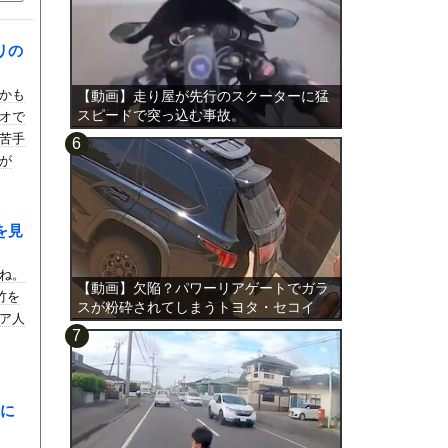
リの
かも
【動画】走り屋が先行のスクーターに猛
スピードで突っ込む事故。
オで
苦手
が
を見
ね。
【動画】欠陥？パワーリアゲートでガラ
竹を
スが粉砕されてしまうトヨタ・セコイ
ア人
ア。
に