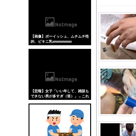
【悲報】「蕎麦」とか
【4/4】嫁が浮気を
『I"s〈アイズ〉』
【スパロボY】しかし
【画像】ボーイッシュ、ムチムチ性
元日向坂46・松田好
的、ビキニ乳wwwwwww
【画像】 はいだしょ
癌で入院している祖父
オタク系コンテンツの
泳いでいる人のすぐ横
【王座戦】
消費税減税に反対して
【悲報】女子「いい年して、雑談も
日ハム 対SB 2勝 
できない男が多すぎ（笑）」←これ
w w w w w w w w
南後杏子アナ 透けノ
【朗報】冨里奈央のバ
『らぶぽーしょんめー
ウクライナ軍参謀本部