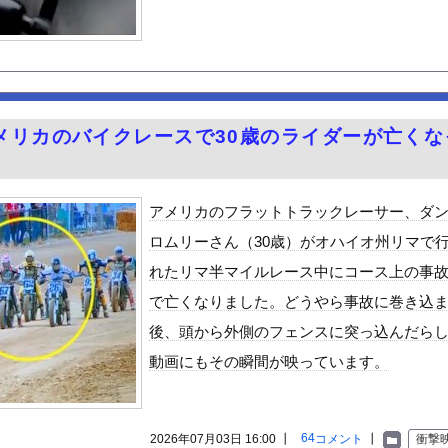
ているのが悲しい」『北の国から』倉本聰が語った現代社会への違和感...
劇」ヴィジュアル撮影！！【GIF動画あり】
時代は全然モテなかったです」←これほんまかぁ？w w w w ...
リー、上がる…
ッピングモールへの籠城
メリカのバイクレースで30歳のライダーが亡くな
6歳）の豊満Iカップボディをお楽しみしまくりたいよな！
ンニクが青い！こんなの食えない！」
0)、セクシー声優・井口裕香に対抗してしまうwwww
アメリカのフラットトラックレーサー、ダ
が2兆円の投資決定ｗｗｗ
ロムリーさん（30歳）がオハイオ州リマで
ビスかと思ったら野生の炊飯器で草 ほか
れたリマ半マイルレース中にコース上の事
のが普通に走ってるｗｗｗｗｗｗｗｗｗｗｗｗｗｗｗｗ
で亡くなりました。どうやら事故に巻き込
好きな100人の彼女』17話感想 須藤育登場！ストイックな野球...
後、頭から外側のフェンスに突っ込んだら
の？
動画にもその瞬間が映っています。
で拡散してるおっぱいポロリ動画、何故か叩かれる・・・
」ランキング、ついに発表される
がアジア人にケンカを売った結果ｗｗｗ」 ほか
64
2026年07月03日 16:00 ┃
コメント
┃
衝撃