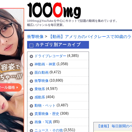
1000mgはYouTubeを中心に今ネットで話題の動画を集めています。
幅広いジャンルを毎日更新。
>
衝撃映像
【動画】アメリカのバイクレースで30歳の
カテゴリ別アーカイブ
(4,385)
ドライブレコーダー
(1,058)
神動画・神業
(9,472)
面白動画
(10,690)
衝撃映像
(4,597)
乗物系
(404)
感動系
(3,487)
動物・ペット
(308)
貴重映像・歴史
(85)
画像・写真
【速報】 毎日新聞の
(3,551)
ニュース・その他