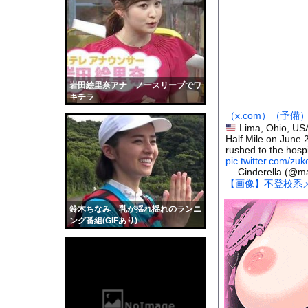
部屋の中に危険な捕食
【驚愕】ちいかわ映画
【衝撃】タクシー運転
【衝撃】ガチで『意識
【私はあなたの味方】
岩田絵里奈アナ ノースリーブでワ
キチラ
【速報】熊本イオンモ
（x.com）
（予備
「48時間以内にトラン
Lima, Ohio, USA
Half Mile on June 
【画像】影山優佳さん
rushed to the hospi
サッカーの選手に落雷
pic.twitter.com/z
— Cinderella (@ma
【動画】看護師の男性
【画像】不登校系メ
【黒歴史】こういう昔
鈴木ちなみ 乳が揺れ揺れのランニ
韓国人「安貞桓が韓国
ング番組(GIFあり)
ケンタッキーとか言う
【画像】このAVが性
【悲報】味噌ラーメン
【中国】男の子が爆竹