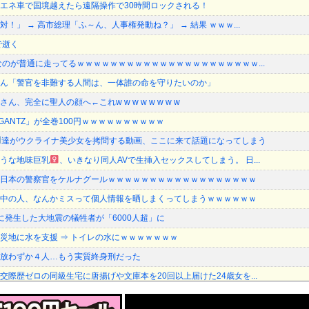
エネ車で国境越えたら遠隔操作で30時間ロックされる！
！」 → 高市総理「ふ～ん、人事権発動ね？」 → 結果 ｗｗｗ...
で逝く
なのが普通に走ってるｗｗｗｗｗｗｗｗｗｗｗｗｗｗｗｗｗｗｗｗｗｗ...
ん「警官を非難する人間は、一体誰の命を守りたいのか」
、完全に聖人の顔へ←これw w w w w w w w
「GANTZ」が全巻100円ｗｗｗｗｗｗｗｗｗｗ
達がウクライナ美少女を拷問する動画、ここに来て話題になってしまう
うな地味巨乳
、いきなり同人AVで生挿入セックスしてしまう。 日...
日本の警察官をケルナグールｗｗｗｗｗｗｗｗｗｗｗｗｗｗｗｗｗｗ
中の人、なんかミスって個人情報を晒しまくってしまうｗｗｗｗｗｗ
に発生した大地震の犠牲者が「6000人超」に
災地に水を支援 ⇒ トイレの水にｗｗｗｗｗｗｗ
放わずか４人…もう実質終身刑だった
交際歴ゼロの同級生宅に唐揚げや文庫本を20回以上届けた24歳女を...
ん、漫画グッズの注文キャンセルを43億円分繰り返しまくり逮捕