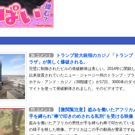
いうＡＶ女優ｗｗｗｗｗｗｗｗｗｗw
ックのり入れたけど出てこないの！！
トラックが原因の玉突き事故に巻き込まれた軽バンの車載。
トランプ前大統領のカジノ「トランプ
36
コメント
or 相互RSS
ラザ」が美しく爆破される。
g
が管理しています。 RSS設定 更新順130件まで。それ以降の古いも
完璧に制御されたビルの発破解体は美しい。2014年に閉鎖
以来放置されていたニュー・ジャージー州のトランプ・プラ
ホテル・アンド・カジノ（39階建て）が17日、3000本のダ
マイトを使って発破解体されました。そのビデオです。
【微閲覧注意】盗みを働いたアフリカ
70
コメント
手を縛られ”棒で叩きのめされる私刑”を受ける映像
盗みを働いたアフリカの男性が手を縛られ棒で叩かれている
の様子を映した映像。アフリカはこの手の動画が豊富ですね