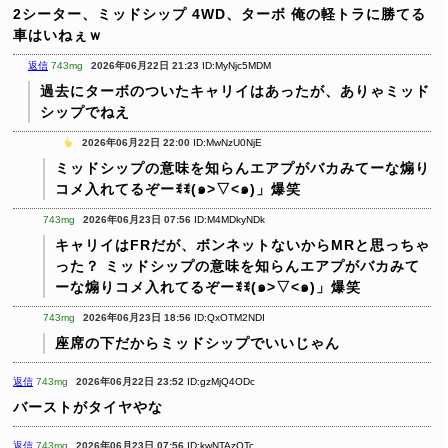
2シーター、ミッドシップ 4WD、ターボ
俺の軽トラに勝てる
車はいねぇｗ
返信
743mg
2026年06月22日 21:23
ID:MyNjc5MDM
過去にターボのついたキャリイはあったが、ありゃミッド
シップでねえ
2026年06月22日 22:00
ID:MwNzU0NjE
ミッドシップの意味を知らんエアプがバカみてーな煽り
コメ入れてるぞーꉂꉂ(๑˃▽˂๑)」爆笑
743mg
2026年06月23日 07:56
ID:M4MDkyNDk
キャリイはFRだが、ボンネットないからMRと思っちゃ
った？
ミッドシップの意味を知らんエアプがバカみて
ーな煽りコメ入れてるぞーꉂꉂ(๑˃▽˂๑)」爆笑
743mg
2026年06月23日 18:56
ID:QxOTM2NDI
座席の下だからミッドシップでいいじゃん
返信
743mg
2026年06月22日 23:52
ID:gzMjQ4ODc
バーストがタイヤやな
返信
743mg
2026年06月23日 07:56
ID:kwNTAzOTc