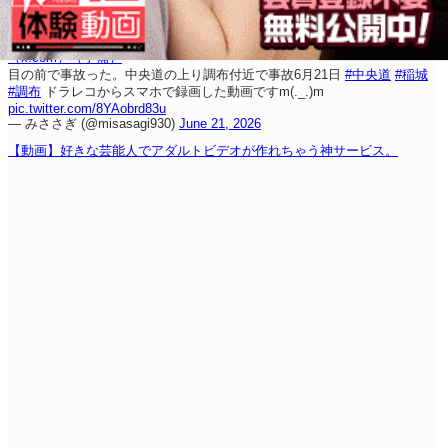
（x.com）
（予備）
目の前で事故った。中央道の上り調布付近で事故6月21日
#中央道
#稲城
#調布
ドラレコからスマホで録画した動画ですm(._.)m
pic.twitter.com/8YAobrd83u
— みささぎ (@misasagi930)
June 21, 2026
【動画】好きな芸能人でアダルトビデオが作れちゃう神サービス。