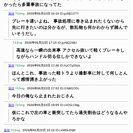
かったら多重事故になってた
返信
743mg
2026年06月22日 16:10
ID:gzMjI1OTY
ブレーキ遅いよね。
事故処理に巻き込まれたくないから
先に行きたいのは分かるが、散乱物も何かわからず踏んで
いそうだし。
743mg
2026年06月22日 17:15
ID:gyNjQ2MjU
高速なら一瞬の出来事
アクセル抜いて軽くブレーキし
ながらハンドル切る位しかできないよ
返信
743mg
2026年06月22日 17:46
ID:AyOTg5Nzk
ほんとこれ、事故った軽トラより撮影車に対して何しとん
って感情湧き上がった
返信
743mg
2026年06月22日 17:52
ID:I1NjM1ODc
今日の俺なら止まれたおじさん
返信
743mg
2026年06月22日 18:05
ID:c4ODc1Mjg
仮にこれで左の車と衝突してたら過失割合はどうなるんや
ろかな
返信
743mg
2026年06月22日 16:10
ID:c4MDk4NjM