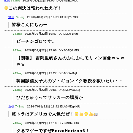
返信
743mg
2026年06月22日 16:00
ID:Q1MDE2MDc
この判決は報われねえぞ！
返信
743mg
2026年06月22日 16:01
ID:I1NjYzMDk
皆様こんにちわー
743mg
2026年06月22日 16:47
ID:A0MDg1Nzc
ビーチジゴロです。
743mg
2026年06月22日 17:00
ID:Y3OTQ2MDk
【朗報】 吉岡里帆さんのぷにぷにモリマン画像ｗｗｗ
ｗｗ
743mg
2026年06月22日 17:27
ID:E4ODk4MjI
韓国誠信女子大のソ・ギョンドク教授を救いたい・・
743mg
2026年06月23日 00:56
ID:QxMDM4ODg
ひだきゅうってサッカーの場所か
返信
743mg
2026年06月22日 16:42
ID:A0MDgxNjU
軽トラはアメリカで人気だぜ！
743mg
2026年06月22日 17:18
ID:YwMDIzODU
クるマゲーですぜForzaHorizon6！