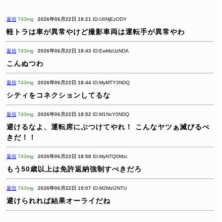
返信
743mg
2026年06月22日 18:21
ID:U0NjEzODY
軽トラは車が異常やけど撮影車両は運転手が異常やわ
返信
743mg
2026年06月22日 18:43
ID:EwMzUzNDA
こんぬつわ
返信
743mg
2026年06月22日 18:44
ID:MyMTY3NDQ
シティをコネクションしてるな
返信
743mg
2026年06月22日 18:52
ID:M1NzY0NDQ
避けるなよ、運転席にぶつけてやれ！
こんなヤツぁ滅びるべ
きだ！！
返信
743mg
2026年06月22日 18:58
ID:MyNTQ0Mzc
もう50歳以上は免許返納強制すべきだろ
返信
743mg
2026年06月22日 19:07
ID:M2MzI2NTU
避けられれば結果オーライだね