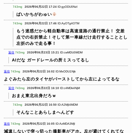
743mg
2026年06月22日 17:24
ID:gyODU0NzI
ばいかちがわゅい
743mg
2026年06月22日 17:46
ID:AyOTg4OTM
もう迷惑だから軽自動車は高速道路の通行禁止！
交差
点での右折禁止！そして第一車線だけ走行することとし
左折のみで走る事！
返信
743mg
2026年06月23日 15:21
ID:cwMDU0MDM
AIだな
ガードレールの所ミスってるし
返信
743mg
2026年06月22日 16:02
ID:MxODU1Njk
よぐみたら左のタイヤがバーストしてから左によってるな
返信
743mg
2026年06月22日 16:10
ID:c4MDk4NjM
おまえ東北出身だろｗ
743mg
2026年06月22日 16:50
ID:A2MjI4MDM
そんなことあらしまへんどす
返信
743mg
2026年06月22日 16:05
ID:AzMDA3MjI
減速しないで突っ切った撮影車がアホ。左が避けてくれてな