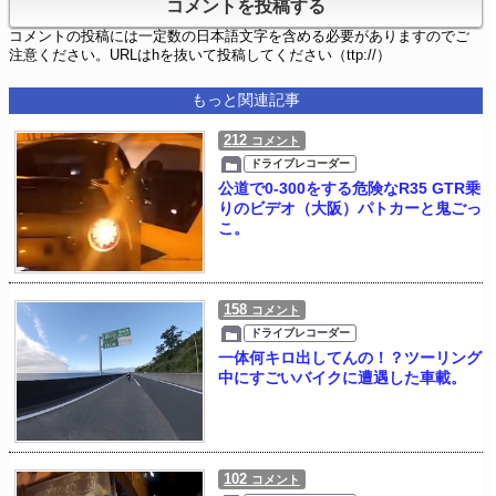
コメントの投稿には一定数の日本語文字を含める必要がありますのでご
注意ください。URLはhを抜いて投稿してください（ttp://）
もっと関連記事
212
コメント
ドライブレコーダー
公道で0-300をする危険なR35 GTR乗
りのビデオ（大阪）パトカーと鬼ごっ
こ。
158
コメント
ドライブレコーダー
一体何キロ出してんの！？ツーリング
中にすごいバイクに遭遇した車載。
102
コメント