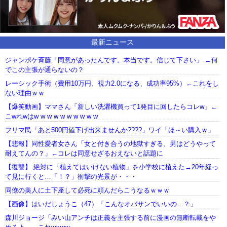
最新ニュース
ジャンポケ斉藤「同意があったんです。本当です。信じて下さい」 ←何
でこの主張が通らないの？
レーシック手術（費用10万円、視力2.0になる、成功率95%）←これをし
ない理由ｗｗ
【爆笑動画】ママさん「新しい洗濯機買って1発目に回したらコレw」←
こwれwはw w w w w w w w w w
フリマ民「あと500円値下げ出来ませんか????」ワイ「ほ～い購入ｗ」
【悲報】同性愛者女さん「女と付き合うの地獄すぎる、男はどうやって
耐えてんの？」←コレは同意せざるおえないと話題に
【復讐】 絶対に「植えてはいけない植物」を小学校に植えた→20年経っ
て見に行くと…「！？」衝撃の光景が・・・
同僚の美人に土下座して必死に頼んだらこうなるｗｗｗ
【画像】はいだしょうこ（47）「こんなオバサンでいいの…？」
森川ジョージ「みい山アンチは正義を主張する前に漫画の無断転載をや