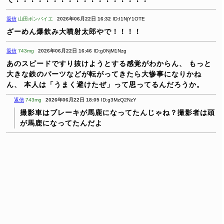
返信
山田ボンバイエ
2026年06月22日 16:32
ID:I1NjY1OTE
ざーめん爆飲み大噴射太郎やで！！！！
返信
743mg
2026年06月22日 16:46
ID:g0NjM1Nzg
あのスピードですり抜けようとする感覚がわからん、
もっと
大きな鉄のパーツなどが転がってきたら大惨事になりかね
ん、
本人は「うまく避けたぜ」って思ってるんだろうか。
返信
743mg
2026年06月22日 18:05
ID:g3MzQ2NzY
撮影車はブレーキが馬鹿になってたんじゃね？撮影者は頭
が馬鹿になってたんだよ