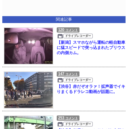
関連記事
120
コメント
ドライブレコーダー
【新潟】スマホながら運転の軽自動車
に猛スピードで突っ込まれたプリウス
の内側カム。
147
コメント
ドライブレコーダー
【渋谷】赤だぞオラァ！拡声器でイキ
りまくるドラレコ動画が話題に。
253
コメント
ドライブレコーダー