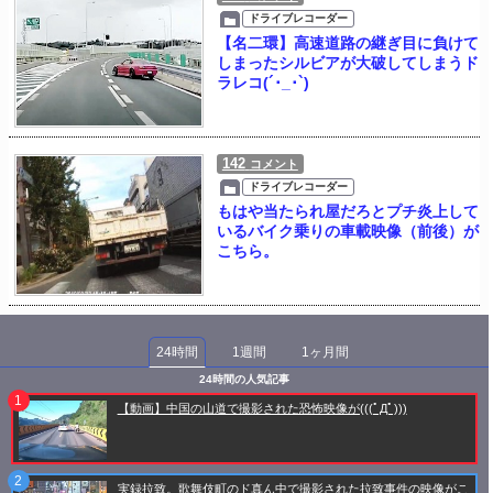
ドライブレコーダー
【名二環】高速道路の継ぎ目に負けて
しまったシルビアが大破してしまうド
ラレコ(´･_･`)
142
コメント
ドライブレコーダー
もはや当たられ屋だろとプチ炎上して
いるバイク乗りの車載映像（前後）が
こちら。
24時間
1週間
1ヶ月間
24時間の人気記事
【動画】中国の山道で撮影された恐怖映像が(((ﾟДﾟ)))
実録拉致。歌舞伎町のド真ん中で撮影された拉致事件の映像がこ