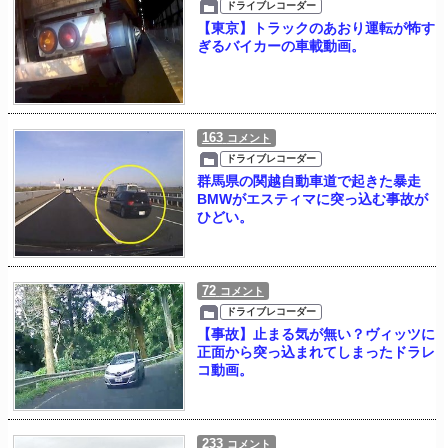
ドライブレコーダー
【東京】トラックのあおり運転が怖す
ぎるバイカーの車載動画。
163
コメント
ドライブレコーダー
群馬県の関越自動車道で起きた暴走
BMWがエスティマに突っ込む事故が
ひどい。
72
コメント
ドライブレコーダー
【事故】止まる気が無い？ヴィッツに
正面から突っ込まれてしまったドラレ
コ動画。
233
コメント