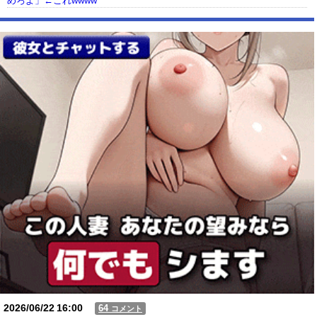
めろよ」←これwwww
【動画】USJの禁止エリアに子どもたちが続々乱入 → スタッフが注意し
ても止まらない事態に
Powered by livedoor 相互RSS
2026/06/22
16:00
64
コメント