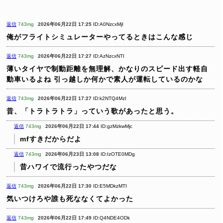
返信
743mg
2026年06月22日 17:25
ID:A0NzcxMjI
俺がフライトシミュレーターやってるときはこんな感じ
返信
743mg
2026年06月22日 17:27
ID:AzNzcxNTI
薄いタイヤで制動距離を無理解、かなりのスピード出す軽自
動車いるよね
引っ越しか何かで素人が運転しているのかな
返信
743mg
2026年06月22日 17:27
ID:k2NTQ4MzI
昔、「トラトラトラ」っていう歌があったと思う。
返信
743mg
2026年06月22日 17:44
ID:gzMzkwMjc
mfすきだからだよ
返信
743mg
2026年06月23日 13:08
ID:IzOTE0MDg
昔ハワイで流行ったやつだな
返信
743mg
2026年06月22日 17:30
ID:E5MDkzMTI
気いつけろや誰も死ななくてよかった
返信
743mg
2026年06月22日 17:49
ID:Q4NDE4ODk