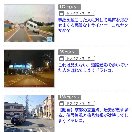
172
コメント
ドライブレコーダー
事故を起こした人に対して罵声を浴び
せまくる悪質なドライバー これヤク
ザか？
95
コメント
ドライブレコーダー
これは見えない。道路迷彩で歩いてい
た人をはねてしまうドラレコ。
138
コメント
ドライブレコーダー
【動画】京都の交差点、治安が悪すぎ
る。信号無視と信号無視が対峙してし
まうドラレコ。