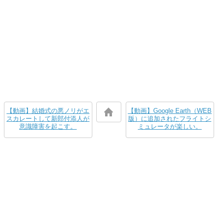
【動画】結婚式の悪ノリがエ
【動画】Google Earth（WEB
スカレートして新郎付添人が
版）に追加されたフライトシ
意識障害を起こす。
ミュレータが楽しい。