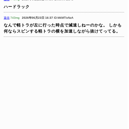
ハードラック
返信
743mg
2026年06月23日 16:37
ID:M4MTIxNzA
なんで軽トラが左に行った時点で減速しねーのかな。
しかも
何ならスピンする軽トラの横を加速しながら抜けてってる。