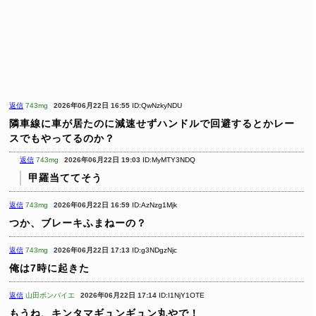
返信
743mg
2026年06月22日 16:55
ID:QwNzkyNDU
隣車線に車が居たのに減速せずハンドルで回避するとかレー
スでもやってるのか？
返信
743mg
2026年06月22日 19:03
ID:MyMTY3NDQ
甲羅当ててそう
返信
743mg
2026年06月22日 16:59
ID:AzNzg1Mjk
つか、ブレーキふまねーの？
返信
743mg
2026年06月22日 17:13
ID:g3NDgzNjc
俺は7時に起きた
返信
山田ボンバイエ
2026年06月22日 17:14
ID:I1NjY1OTE
もうね、キンタマギュンギュン丸やで！