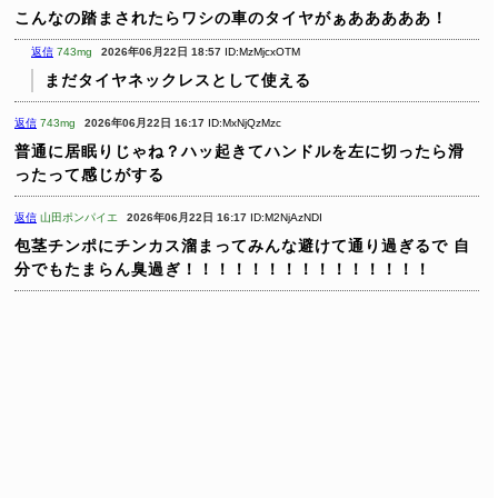
こんなの踏まされたらワシの車のタイヤがぁあああああ！
返信
743mg
2026年06月22日 18:57
ID:MzMjcxOTM
まだタイヤネックレスとして使える
返信
743mg
2026年06月22日 16:17
ID:MxNjQzMzc
普通に居眠りじゃね？ハッ起きてハンドルを左に切ったら滑
ったって感じがする
返信
山田ポンパイエ
2026年06月22日 16:17
ID:M2NjAzNDI
包茎チンポにチンカス溜まってみんな避けて通り過ぎるで
自
分でもたまらん臭過ぎ！！！！！！！！！！！！！！！