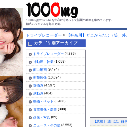
1000mgはYouTubeを中心に今ネットで話題の動画を集めています。
幅広いジャンルを毎日更新。
>
ドライブレコーダー
【神奈川】どこからだよ（笑）外
カテゴリ別アーカイブ
(4,389)
ドライブレコーダー
(1,058)
神動画・神業
(9,474)
面白動画
(10,694)
衝撃映像
(4,597)
乗物系
(404)
感動系
(3,488)
動物・ペット
(308)
貴重映像・歴史
(85)
画像・写真
【悲報】 週刊誌、好
(3,553)
ニュース・その他