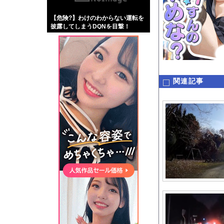
【画像】伊藤舞雪とか
【危険?】わけのわからない運転を
【緊急】肛門にスティ
披露してしまうDQNを目撃！
お知らせ
【動画】急病人？横須
関連記事
Powered by livedo
1000m
このページは
示されません。