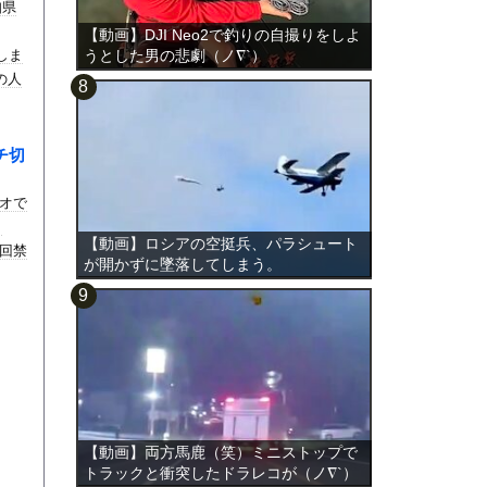
知県
【動画】DJI Neo2で釣りの自撮りをしよ
しま
うとした男の悲劇（ノ∇`）
の人
チ切
オで
し
【動画】ロシアの空挺兵、パラシュート
回禁
が開かずに墜落してしまう。
【動画】両方馬鹿（笑）ミニストップで
トラックと衝突したドラレコが（ノ∇`）