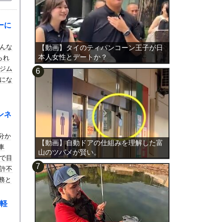
ーに
んな
【動画】タイのティパンコーン王子が日
本人女性とデートか？
られ
ジム
にな
ンネ
分か
【動画】自動ドアの仕組みを理解した富
車
山のツバメが賢い。
で目
許不
義務と
。
軽