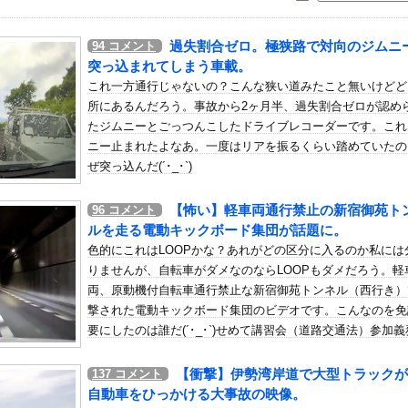
いう自炊最強のメシｗｗｗｗｗｗｗｗ
している。私の知らないスマホで連絡を取り合い、日中会ったりしてい...
過失割合ゼロ。極狭路で対向のジムニ
94
コメント
ンダADUO改良型エンジン（PU）を搭載したアストンマーチンが...
突っ込まれてしまう車載。
合（2026.8.7）
これ一方通行じゃないの？こんな狭い道みたこと無いけどど
所にあるんだろう。事故から2ヶ月半、過失割合ゼロが認め
「報道に強い不満・苦情が寄せられている」→TBSの報道特集がまさ...
たジムニーとごっつんこしたドライブレコーダーです。これ
型ｗｗｗｗｗｗｗｗｗｗｗｗｗｗｗｗｗｗｗｗｗｗ
ニー止まれたよなあ。一度はリアを振るくらい踏めていたの
ら「親の仕事は隠した方がいい」と助言された。その一言で結婚相手と...
ぜ突っ込んだ(´･_･`)
ハリからシリア代表FWパブロ・サバックを獲得へ 2025年のK...
【怖い】軽車両通行禁止の新宿御苑ト
96
コメント
メージより繊細な宇佐美他
ルを走る電動キックボード集団が話題に。
ラマンのフリをして泥棒を…」500万円分の預金通帳を盗まれた高齢...
色的にこれはLOOPかな？あれがどの区分に入るのか私には
らと透ける！！
りませんが、自転車がダメなのならLOOPもダメだろう。軽
に27インチディスプレイを選択
両、原動機付自転車通行禁止な新宿御苑トンネル（西行き）
撃された電動キックボード集団のビデオです。こんなのを免
単独で外番組初出演ｷﾀ━(ﾟ∀ﾟ)━!!!!
要にしたのは誰だ(´･_･`)せめて講習会（道路交通法）参加
『リアル』『ドッグスレッド』『新テニスの王子様』など864冊が...
かにすれば良かったのに。追記、ニュース版を追加しました
ん、脱いだらとてつもなかったｗｗｗ
【衝撃】伊勢湾岸道で大型トラックが
137
コメント
いてたスパロボ
自動車をひっかける大事故の映像。