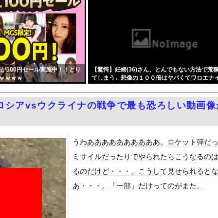
泳水着おっぱいポロリ具合がエロい
（57）主演予定だった映画『踊る大捜査線』スピンオフ作品の撮影中...
けｗｗｗｗｗｗｗｗｗｗｗｗｗｗｗｗｗｗｗｗｗｗｗ
行、大変すぎておわるwwwwww
、歴史的初勝利ならず…オーストラリアに逆転負け ８戦全敗
が100円セール実施中！！とり
【驚愕】妊婦(36)さん、とんでもない方法で荒
ィア「幻となった女性天皇。日本皇族に韓半島の男の血が入る可能性が...
ｗｗｗｗ
てしまう←想像の１００倍はヤバくてワロエナ
封印したはずがさっそく解禁ｗｗやっぱり最高だったぞ！！
、アドリブで相手役俳優の手を取りお胸に押し当てるｗｗｗｗｗｗ
ロシアvsウクライナの戦争で最も恐ろしい動画像
ちゃん～ち〇ち〇こわい～』をrawやhitomiを使わずに無料...
週末セール（50%還元）」アツいスポーツマンガ祭り最終日到来！...
」受注が700台超 7月販売は125台
うわああああああああああ。ロケット弾だ
ダム「基礎部分破損」中国「全力放流！」台風13号「中国上陸予測」...
ミサイルだったりでやられたらこうなるの
て、ついに、、、
るのだけど・・・。こうして見せられると
代表監督を追及「なぜ負けたのか」
あ・・・。「一部」だけってのがまた。
べきか…1万年ぶり史上最大級の火山の兆し＝韓国の反応
いた。私が上に物を投げるフリをする → 猫はこうなります…