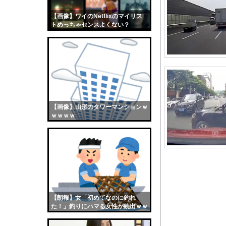
彫り師YouTuber
【画像】ワイのNetflixのマイリス
【画像】おまえらくん
トめっちゃセンスよくない？
【画像】この女優さん
wwwwwww
【朗報】齋藤飛鳥、前
【画像】おまえらこう
海外「日本よ、お前が
勇気を出して白人美女
10年もの間浮気して
【画像】山形のタワーマンションｗ
ｗｗｗｗ
ウクライナ侵攻以降、
【配信者】「金バエ」
【画像】女の子「危機
私「ちょっと、人の家
【悲報】3大バーガー
【驚愕】小川淳也さん、
【朗報】女「初めてなのに釣れ
今季アニメの覇権がヤ
た！」釣りにハマる女性が続出ｗｗ
ｗ
【画像】日焼け口リの