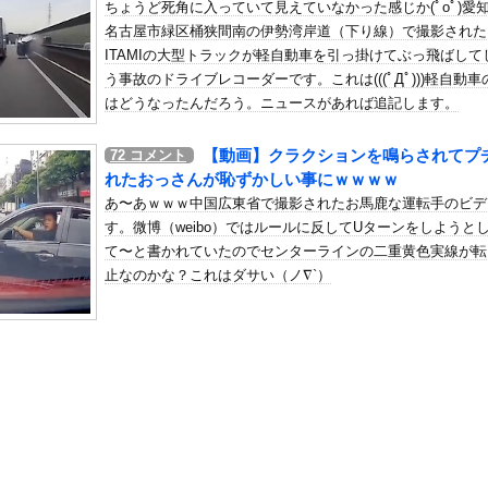
ちょうど死角に入っていて見えていなかった感じか(ﾟoﾟ)愛
「タトゥー入れてる奴は全員バカです」「すごい民度低い」
名古屋市緑区桶狭間南の伊勢湾岸道（下り線）で撮影された
の机がこの女の子の椅子にされてたらｗｗｗ
ITAMIの大型トラックが軽自動車を引っ掛けてぶっ飛ばして
、可愛すぎる
う事故のドライブレコーダーです。これは(((ﾟДﾟ)))軽自動車
屈みで完全に見えてる動画が拡散されてしまう…
はどうなったんだろう。ニュースがあれば追記します。
いう地雷系の女子高生って好きじゃないの？
【動画】クラクションを鳴らされてプ
72
コメント
ナンバーワンだ」 熊本地震直後の日本の対応のスピードに世界が衝撃
れたおっさんが恥ずかしい事にｗｗｗｗ
にチン凸したアジア人短小男
、爆笑されてしまうｗｗｗ
あ〜あｗｗｗ中国広東省で撮影されたお馬鹿な運転手のビデ
た嫁。まさかと思い長男のDNA鑑定をするがいいな？と問うと、元嫁...
す。微博（weibo）ではルールに反してUターンをしようと
て〜と書かれていたのでセンターラインの二重黄色実線が転
ロシア軍兵士のHIV感染が2000％急増…ウクライナメディア！
止なのかな？これはダサい（ノ∇`）
のSNS更新が1週間途絶え、様々な憶測が飛び交う。1週間ぶりの投...
管理フォーーーーム！！！」
の金庫触らないでよ！」キチママ『そこに金庫があったから、開けてみ...
キングの弱点「冷めてる」ｗｗｗｗｗｗｗｗｗｗ
演説で“自党の大失態”を漏らした結果→党からブチギレられるww...
ニねことかいう風潮ｗｗｗｗｗｗｗｗｗｗｗｗｗ
締まったお尻っていいよね！ｗｗｗｗｗ