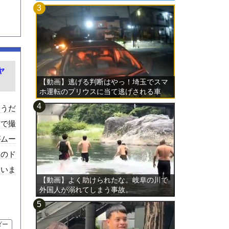
ャ
【動画】逃げる判断はやっ！埼玉でスマ
ホ運転のプリウスに当て逃げされる車
載。
そうだ
市で撮
がムー
故のド
ていま
【動画】よく助けられたな。岐阜の川で
外国人が溺れてしまう事故。
ダー