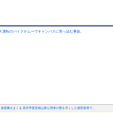
人運転のバイクがムーヴキャンバスに突っ込む事故。
き放題書きまくる 高市早苗首相は新公用車の贅を尽くした後部座席で...