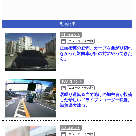
関連記事
51
コメント
ニュース・その他
正面衝突の恐怖。カーブを曲がり切れ
なかった対向車が目の前にやってきた
ら。
100
コメント
ニュース・その他
居眠り運転＆当て逃げの加害者が投稿
した珍しいドライブレコーダー映像。
滋賀県大津市。
85
コメント
ニュース・その他