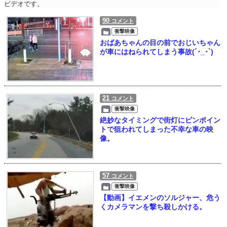
ビデオです。
90
コメント
衝撃映像
おばあちゃんの目の前でおじいちゃん
が車にはねられてしまう事故(´･_･`)
21
コメント
衝撃映像
絶妙なタイミングで街灯にピンポイン
トで狙われてしまった不幸な車の映
像。
57
コメント
衝撃映像
【動画】イエメンのソルジャー、危う
くカメラマンを撃ち殺しかける。