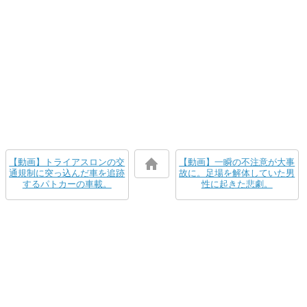
【動画】トライアスロンの交
【動画】一瞬の不注意が大事
通規制に突っ込んだ車を追跡
故に。足場を解体していた男
するパトカーの車載。
性に起きた悲劇。