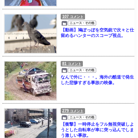
107
コメント
ニュース・その他
【動画】鳩ぽっぽを空気銃で次々と仕
留めるハンターのスコープ視点。
81
コメント
ニュース・その他
なんで外に・・・。海外の酷道で発生
した悲惨すぎる事故の映像。
279
コメント
ニュース・その他
【衝撃】一時停止をフル無視突破しよ
うとした自転車が車に突っ込んでしま
う激しい事故。