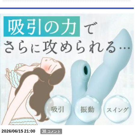
【朗報】X女子「ガチでこういう彼氏欲しくて息できん」 2000万バズ
【動画】USJの禁止エリアに子どもたちが続々乱入 → スタッフが注意し
ても止まらない事態に
Powered by livedoor 相互RSS
2026/06/15
21:00
38
コメント