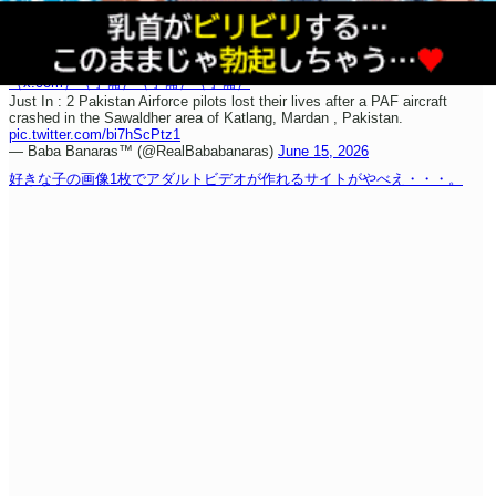
（x.com）
（予備）
（予備）
（予備）
Just In : 2 Pakistan Airforce pilots lost their lives after a PAF aircraft
crashed in the Sawaldher area of Katlang, Mardan , Pakistan.
pic.twitter.com/bi7hScPtz1
— Baba Banaras™ (@RealBababanaras)
June 15, 2026
好きな子の画像1枚でアダルトビデオが作れるサイトがやべえ・・・。