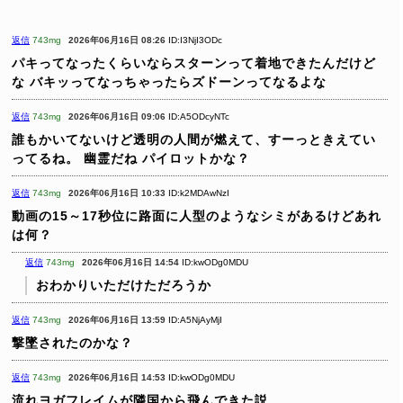
返信
743mg
2026年06月16日 08:26
ID:I3NjI3ODc
パキってなったくらいならスターンって着地できたんだけど
な
バキッってなっちゃったらズドーンってなるよな
返信
743mg
2026年06月16日 09:06
ID:A5ODcyNTc
誰もかいてないけど透明の人間が燃えて、すーっときえてい
ってるね。
幽霊だね
パイロットかな？
返信
743mg
2026年06月16日 10:33
ID:k2MDAwNzI
動画の15～17秒位に路面に人型のようなシミがあるけどあれ
は何？
返信
743mg
2026年06月16日 14:54
ID:kwODg0MDU
おわかりいただけただろうか
返信
743mg
2026年06月16日 13:59
ID:A5NjAyMjI
撃墜されたのかな？
返信
743mg
2026年06月16日 14:53
ID:kwODg0MDU
流れヨガフレイムが隣国から飛んできた説