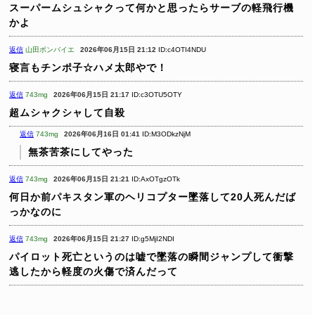
スーパームシュシャクって何かと思ったらサーブの軽飛行機
かよ
返信
山田ボンバイエ
2026年06月15日 21:12
ID:c4OTI4NDU
寝言もチンポ子☆ハメ太郎やで！
返信
743mg
2026年06月15日 21:17
ID:c3OTU5OTY
超ムシャクシャして自殺
返信
743mg
2026年06月16日 01:41
ID:M3ODkzNjM
無茶苦茶にしてやった
返信
743mg
2026年06月15日 21:21
ID:AxOTgzOTk
何日か前パキスタン軍のヘリコプター墜落して20人死んだば
っかなのに
返信
743mg
2026年06月15日 21:27
ID:g5MjI2NDI
パイロット死亡というのは嘘で墜落の瞬間ジャンプして衝撃
逃したから軽度の火傷で済んだって