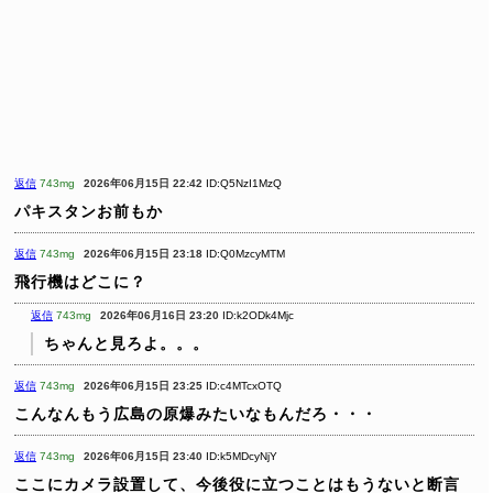
返信
743mg
2026年06月15日 22:42
ID:Q5NzI1MzQ
パキスタンお前もか
返信
743mg
2026年06月15日 23:18
ID:Q0MzcyMTM
飛行機はどこに？
返信
743mg
2026年06月16日 23:20
ID:k2ODk4Mjc
ちゃんと見ろよ。。。
返信
743mg
2026年06月15日 23:25
ID:c4MTcxOTQ
こんなんもう広島の原爆みたいなもんだろ・・・
返信
743mg
2026年06月15日 23:40
ID:k5MDcyNjY
ここにカメラ設置して、今後役に立つことはもうないと断言