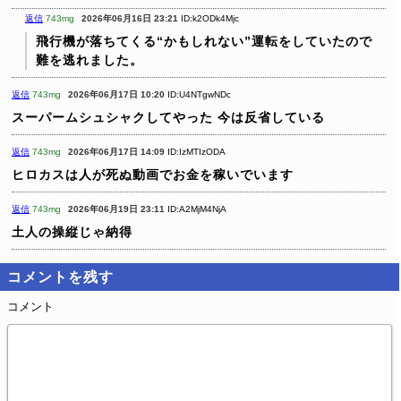
返信
743mg
2026年06月16日 23:21
ID:k2ODk4Mjc
飛行機が落ちてくる“かもしれない”運転をしていたので
難を逃れました。
返信
743mg
2026年06月17日 10:20
ID:U4NTgwNDc
スーパームシュシャクしてやった
今は反省している
返信
743mg
2026年06月17日 14:09
ID:IzMTIzODA
ヒロカスは人が死ぬ動画でお金を稼いでいます
返信
743mg
2026年06月19日 23:11
ID:A2MjM4NjA
土人の操縦じゃ納得
コメントを残す
コメント