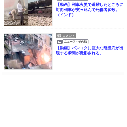
【動画】列車火災で避難したところに
対向列車が突っ込んで死傷者多数。
（インド）
69
コメント
ニュース・その他
【動画】バンコクに巨大な陥没穴が出
現する瞬間が撮影される。