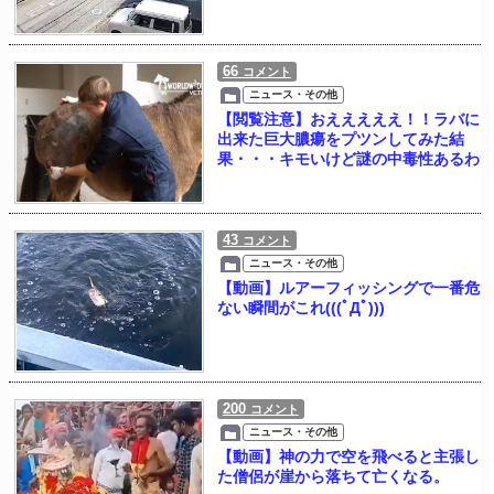
66
コメント
ニュース・その他
【閲覧注意】おえええええ！！ラバに
出来た巨大膿瘍をプツンしてみた結
果・・・キモいけど謎の中毒性あるわ
43
コメント
ニュース・その他
【動画】ルアーフィッシングで一番危
ない瞬間がこれ(((ﾟДﾟ)))
200
コメント
ニュース・その他
【動画】神の力で空を飛べると主張し
た僧侶が崖から落ちて亡くなる。