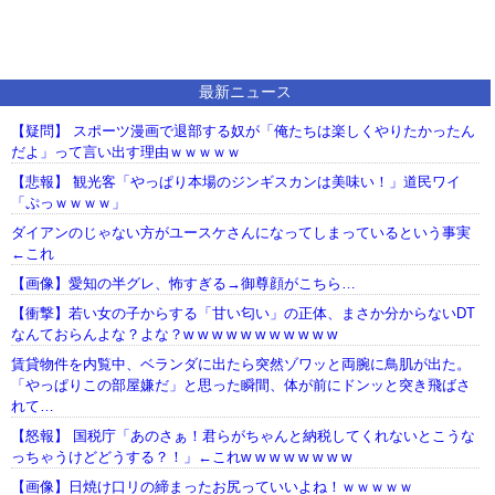
最新ニュース
【疑問】 スポーツ漫画で退部する奴が「俺たちは楽しくやりたかったん
だよ」って言い出す理由ｗｗｗｗｗ
【悲報】 観光客「やっぱり本場のジンギスカンは美味い！」道民ワイ
「ぷっｗｗｗｗ」
ダイアンのじゃない方がユースケさんになってしまっているという事実
←これ
【画像】愛知の半グレ、怖すぎる→御尊顔がこちら…
【衝撃】若い女の子からする「甘い匂い」の正体、まさか分からないDT
なんておらんよな？よな？w w w w w w w w w w w
賃貸物件を内覧中、ベランダに出たら突然ゾワッと両腕に鳥肌が出た。
「やっぱりこの部屋嫌だ」と思った瞬間、体が前にドンッと突き飛ばさ
れて…
【怒報】 国税庁「あのさぁ！君らがちゃんと納税してくれないとこうな
っちゃうけどどうする？！」←これw w w w w w w w
【画像】日焼け口リの締まったお尻っていいよね！ｗｗｗｗｗ