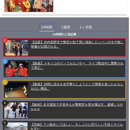
24時間
1週間
1ヶ月間
24時間の人気記事
【話題】河内長野市で警官が包丁男に発砲したシーンのモザ無し
映像が公開される。
【動画】メキシコのインフルエンサー、ライブ配信中に襲撃され
て死亡。
【動画】仲間に花火を水平撃ちしようとして障害を負ったかもし
れない事故。
【動画】名古屋栄で不良外人が警察官を突き飛ばす。逮捕しろや
ｗｗｗ
【宮崎】マジ勘弁してほしい。久しぶりに恐ろしい子供ミサイル
を見た。