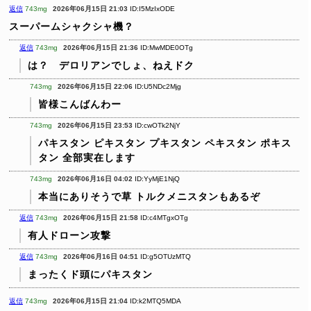
返信
743mg
2026年06月15日 21:03
ID:I5MzIxODE
スーパームシャクシャ機？
返信
743mg
2026年06月15日 21:36
ID:MwMDE0OTg
は？ デロリアンでしょ、ねえドク
743mg
2026年06月15日 22:06
ID:U5NDc2Mjg
皆様こんばんわー
743mg
2026年06月15日 23:53
ID:cwOTk2NjY
パキスタン
ピキスタン
プキスタン
ペキスタン
ポキス
タン
全部実在します
743mg
2026年06月16日 04:02
ID:YyMjE1NjQ
本当にありそうで草
トルクメニスタンもあるぞ
返信
743mg
2026年06月15日 21:58
ID:c4MTgxOTg
有人ドローン攻撃
返信
743mg
2026年06月16日 04:51
ID:g5OTUzMTQ
まったくド頭にパキスタン
返信
743mg
2026年06月15日 21:04
ID:k2MTQ5MDA