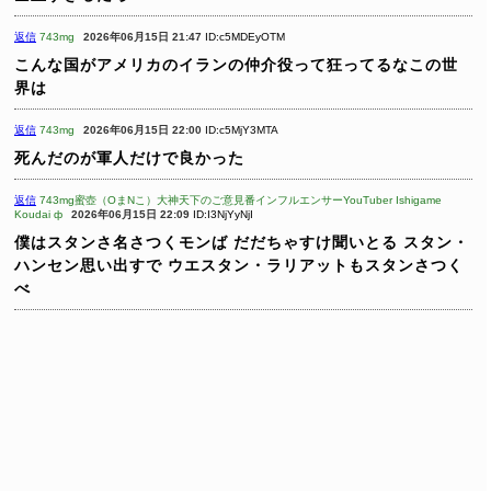
返信
743mg
2026年06月15日 21:47
ID:c5MDEyOTM
こんな国がアメリカのイランの仲介役って狂ってるなこの世
界は
返信
743mg
2026年06月15日 22:00
ID:c5MjY3MTA
死んだのが軍人だけで良かった
返信
743mg蜜壺（OまNこ）大神天下のご意見番インフルエンサーYouTuber Ishigame
Koudai ф
2026年06月15日 22:09
ID:I3NjYyNjI
僕はスタンさ名さつくモンば
だだちゃすけ聞いとる
スタン・
ハンセン思い出すで
ウエスタン・ラリアットもスタンさつく
べ