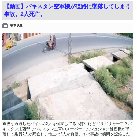
【動画】パキスタン空軍機が道路に墜落してしまう
事故。2人死亡。
衝撃映像
直後を通過したバイクの2人は怪我してるっぽいけどギリギリセーフ？パ
キスタン北西部でパキスタン空軍のスーパー・ムシュシャク練習機が墜
落して乗員2人が死亡し、地上の3人が負傷。その事故の瞬間を記録した