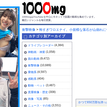
1000mgはYouTubeを中心に今ネットで話題の動画を集めています。
幅広いジャンルを毎日更新。
>
衝撃映像
怖すぎワロエナイ。小規模な落石が山崩れに
カテゴリ別アーカイブ
(4,384)
ドライブレコーダー
(1,058)
神動画・神業
(9,472)
面白動画
(10,689)
衝撃映像
(4,597)
乗物系
(404)
感動系
(3,487)
動物・ペット
(308)
貴重映像・歴史
(85)
画像・写真
かつて650万部を誇
(3,551)
ニュース・その他