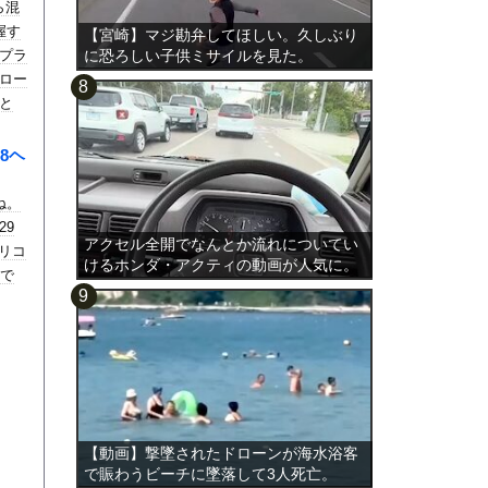
ら混
握す
【宮崎】マジ勘弁してほしい。久しぶり
プラ
に恐ろしい子供ミサイルを見た。
ロー
と
8ヘ
ね。
29
アクセル全開でなんとか流れについてい
リコ
けるホンダ・アクティの動画が人気に。
オで
【動画】撃墜されたドローンが海水浴客
で賑わうビーチに墜落して3人死亡。