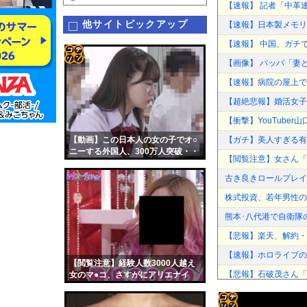
【速報】 記者「中革
他サイトピックアップ
【速報】日本製メモリ
【速報】 中国、ガチ
【画像】 パッパ「妻
コテ
【速報】病院の屋上で
リン
【超絶悲報】婚活女子
- 固
【衝撃】YouTube
定リ
【動画】この日本人の女の子でオ○
【ガチ】美人すぎる有
ンク
ニーする外国人、300万人突破・・
【閲覧注意】女さん「
これはエロい
自動
古き良きロールプレイ
更新
株式投資、若年男性の
ツー
熊本･八代港で自衛隊
ル
【悲報】楽天、解約・
【速報】ホロライブの
【閲覧注意】経験人数3000人越え
【悲報】石破茂さん「高
女のマ●コ、さすがにアリエナイ
中国に上陸する台風1