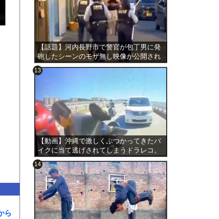
【話題】河内長野市で警官が包丁男に発
砲したシーンのモザ無し映像が公開され
る。
のは表
【動画】沖縄で激しくぶつかってきたバ
イクに当て逃げされてしまうドラレコ。
から