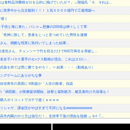
連は食料品消費税ゼロを公約に掲げていたが？」→階猛氏「そ、それは...
に世界中から注文殺到！！！ １兆５０００億円で工場増築へ
で逝く
と子供と海に来た」パシャ←想像の200倍は神々しくて草
「死神に扮して」患者をじっと見つめていた男性を逮捕
さん、残酷な現実に気付いてしまった結果…
r山口達也さん、チェンソーで竹を切るだけで600万再生を突破し...
名女子バスケ選手のセ○クス動画が流出。これはエロい…
武器を持てば男に勝てるやろ！」⇒ 結果・・・（動画あり）
ングゲームにありがちな事
自信喪失の原因に-6割超が「人生の敗者」自認
の「病院船」が医療提供開始、診察と薬剤処方…被災者向け大浴場も！
購入ボイコットでガチで逝くｗｗｗｗ
ソシャゲ、課金圧がやばすぎて不評になるwwwwwwwwww
市内閣のやり方は強引だ！」支持率下落の理由を指摘 → ﾈｯﾄ「...
3号が絶妙なコースを辿っている！と話題に、中国の重要都市の上に長...