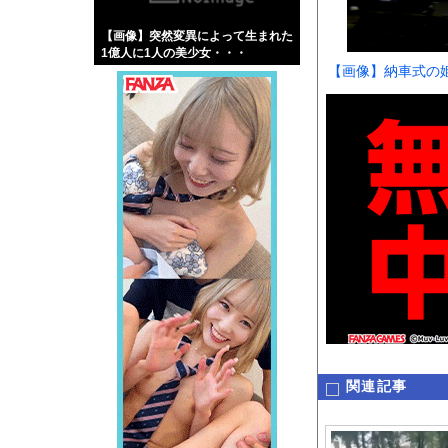
【画像】伊藤舞雪とか
【画像】突然変異によって生まれた
【緊急】肛門にスティ
1億人に1人の美少女・・・
お知らせ
【画像】納車式の
【動画】サッカーの試
Powered by livedo
1000m
このページは
示されません。
関連記事