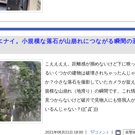
r山口達也さん、チェンソーで竹を切るだけで600万再生を突破し...
子供が高校卒業した」ﾊﾟｼｬｯ←600万いいね
議論ってこれで間違い無いんか？
万円〉74歳おひとりさま男性の悲鳴。「惣菜すら手が出ない」
ポールが体に突き刺さった男性、自力で下山
エナイ。小規模な落石が山崩れにつながる瞬間の
ーメン」Tier表wwwwwww
ビスかと思ったら野生の炊飯器で草 ほか
々アナ
こええええ。距離感が掴めないけど下に映
のが普通に走ってるｗｗｗｗｗｗｗｗｗｗｗｗｗｗｗｗ
るいくつかの建物は破壊されちゃったんじ
（全治4ヶ月半・車は廃車）でぶつけられた相手と付き合ってしまうｗ...
か？小さな落石を撮影していたカメラが捉
8歳になりたてピチピチ可愛すぎボディがたまらんち
規模な山崩れ（地滑り）の瞬間です。これ
好きな100人の彼女』17話感想 須藤育登場！ストイックな野球...
見つからないけど破片で見物人にも怪我人
の？
いるんじゃない？(((ﾟДﾟ)))
で拡散してるおっぱいポロリ動画、何故か叩かれる・・・
」ランキング、ついに発表される
がアジア人にケンカを売った結果ｗｗｗ」 ほか
57
2021年06月21日 18:00 ┃
コメント
┃
衝撃