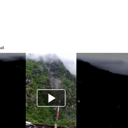
おいなり巻（600円）、卑猥すぎて賛否両論ｗｗｗｗｗｗｗｗｗ
ール、爆発の原因は『これ』の可能性
プ大統領が歴史的演説」—— UFO開示を予言し続ける映像作家に...
アジカン後藤「BUMPが邦ロックを一変させた」←これｗｗｗｗｗ
やが隠してること多すぎてしんどい・・・・・・・・・
で大量注文→キャンセルを繰り返した32歳女を逮捕 238アカウ...
all
(25)、下着姿であたシコが止まらない
祝ってみた。うっひょ～！ → この喜びようです…
、帰らぬ人となる
に男が殴りかかるが…看護師が柔術使いだった
の大学ヤリサーの流出エロ動画（顔出し）が一番抜ける
代表に激怒！『惨憺たる結果、徹底的な刷新が必要だ』と監督や協会を...
唐揚げ屋ｗｗｗｗｗ
癖ブッ刺さりで精子ドクドク作られるわｗｗｗｗ
で行列、出来ない
に点火 マンホールが爆発しふた吹き飛ぶ