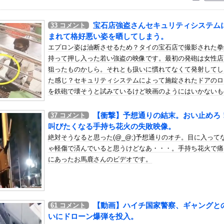
いう自炊最強のメシｗｗｗｗｗｗｗｗ
している。私の知らないスマホで連絡を取り合い、日中会ったりしてい...
宝石店強盗さんセキュリティシステム
33
コメント
部ペナフィエルに期限付き移籍していたMF安斎颯馬の復帰を発表 ...
まれて格好悪い姿を晒してしまう。
チン内部の分析ではホンダPUはメルセデスからラップ1.5秒遅れ...
エプロン姿は油断させるため？タイの宝石店で撮影された拳
持って押し入った若い強盗の映像です。最初の発砲は女性店
大生、裏でこんなハードコアセ○クスしてたとか嘘だろ…（動画あり）
狙ったものかしら。それとも扱いに慣れてなくて発射してし
いを断ったら「理屈に合わない主張を振りかざす感情的なヒステリー女...
た感じ？セキュリティシステムによって施錠されたドアのロ
イク』を絶対に大ヒットさせるために、付け加えるべき要素
を鉄砲で壊そうと試みているけど映画のようにはいかないも
のが普通に走ってるｗｗｗｗｗｗｗｗｗｗｗｗｗｗｗｗ
ね。
【衝撃】予想通りの結末。おい止めろ
37
コメント
日に親子ケンカ 「世間も家庭内でも注目度が上がる」
叫びたくなる手持ち花火の失敗映像。
イトリフティング代表、卵パックを盗んで逮捕ｗｗｗｗｗｗｗ
絶対そうなると思った(@_@;)予想通りのオチ。目に入って
3号が絶妙なコースを辿っている！と話題に、中国の重要都市の上に長...
ゃ軽傷で済んでいると思うけどなあ・・・。手持ち花火で痛
Youtuberさん、ドエロすぎるｗｗｗ
にあったお馬鹿さんのビデオです。
ろ…」 世界の『日本びいき』にヨーロッパ全土から不満の声
着が浮き出てしまうハプニング！！
ジャンケットバンク』110円＆39％OFF！『クレヨンしんちゃ...
【動画】ハイチ国家警察、ギャングと
61
コメント
た部屋の壁に、10年前の自分が写った写真が飾られていた
いにドローン爆弾を投入。