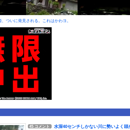
いうＡＶ女優ｗｗｗｗｗｗｗｗｗｗw
ックのり入れたけど出てこないの！！
姫、ついに発見される。これはかわヨ。
合中の落雷で選手1人が死亡、12人が負傷した事故。
or 相互RSS
g
が管理しています。 RSS設定 更新順130件まで。それ以降の古いも
水深40センチしかない川に勢いよく頭
45
コメント