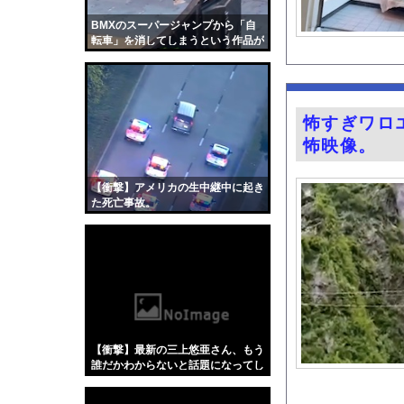
【衝撃】YouTube
BMXのスーパージャンプから「自
美人母「17歳で産んだ
転車」を消してしまうという作品が
面白い。
ハンターハンター強さ
高ぇよ…〈年金月10
登山中、トレッキング
怖すぎワロ
大阪の「ガチでうまいラ
怖映像。
【Xの車窓から】オー
透け透け！！ 安藤萌
【衝撃】アメリカの生中継中に起き
た死亡事故。
【画像】福岡、こんな
【悲報】女さん、事故
グラドル小森香乃の1
『君のことが大大大大大
海釣りって何が楽しい
【ポロリ悲話】ネット
【衝撃】最新の三上悠亜さん、もう
【衝撃】「かわいい虫
誰だかわからないと話題になってし
まった画像がこちら
「アメリカのヤンキー