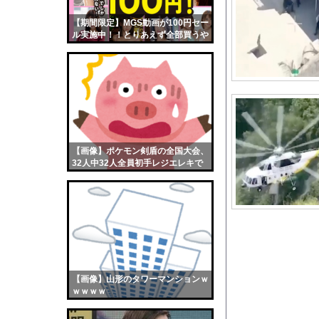
10代「ローゼンメイ
【期間限定】MGS動画が100円セー
【画像】おまえらくん
ル実施中！！とりあえず全部買うや
【画像】この女優さん
ろｗｗｗｗｗ
【朗報】齋藤飛鳥、前
【画像】おまえらこう
海外「日本よ、お前が
勇気を出して白人美女
10年もの間浮気して
【画像】ポケモン剣盾の全国大会、
32人中32人全員初手レジエレキで
ウクライナ侵攻以降、
完全にワンパターンｗｗｗ
【配信者】「金バエ」
【画像】女の子「危機
私「ちょっと、人の家
【画像】超清楚系シンガ
【動画】半ケツ祭り、
【画像】山形のタワーマンションｗ
【動画】石破茂さん、
ｗｗｗｗ
【動画】女子中学生の