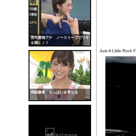
【画像】ディズニーの
【速報】熊本イオンモ
「48時間以内にトラン
【衝撃】サカナ山口、
【悲報】彼女できたん
宮司愛海アナ ノースリーブでワキ
を開く！！
【衝撃】ジャンプストア
Just A Little Rock F
【画像】影山優佳さん
彼の誕生日をみんなで
サッカーの選手に落雷
【動画】看護師の男性
【黒歴史】こういう昔
岡副麻希 ちっぱいを寄せる
韓国人「安貞桓が韓国
ケンタッキーとか言う
【画像】このAVが性
【悲報】味噌ラーメン
【中国】男の子が爆竹