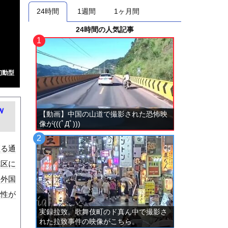
24時間
1週間
1ヶ月間
24時間の人気記事
初動型
ｗ
【動画】中国の山道で撮影された恐怖映
像が(((ﾟДﾟ)))
座る通
成区に
を外国
能性が
実録拉致。歌舞伎町のド真ん中で撮影さ
れた拉致事件の映像がこちら。