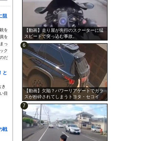
に阻
銃を
【動画】走り屋が先行のスクーターに猛
スピードで突っ込む事故。
員を
まっ
ック
のだ
！と
なき
【動画】欠陥？パワーリアゲートでガラ
い目
スが粉砕されてしまうトヨタ・セコイ
ア。
の戦