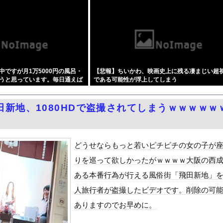
女の子、お肉を噛み切れない顎になってしまう・・・
3号が絶妙なコースを辿っている！と話題に、中国の重要都市の上に長...
ンサー、ライブ配信中に自殺
ANTZ」がAmazonでなんと全巻100円ｗｗｗｗｗｗ
リー×網タイツがスケベ過ぎる！只の痴女だろ・・・
ですが月1万5000円の風呂・
【悲報】ちいかわ、映画史上に残る凄まじい超
行部数100万部割れ・・・
うと思っています。毎日通えば
である可能性が浮上してしまう
し訳ないが消費税1%になったらその分商品代を値上げするわ」 「う...
思うのですが実際に節約効果は
 w w w w w
ポつまみ食いする一般人みさき(27)
田新地、1080HDで盗撮されてしまうｗｗｗｗｗ
3号、迷走・・・
』をrawやhitomiを使わずに無料で読む方法│スタジオサウ...
どうよ
どうせならもっと若いピチピチの女の子が
りを巡って欲しかったがｗｗｗｗ大阪の西
ダム「決壊」地元民「公式発表より死者多い！」中国政府「住民拘束！...
ある本番行為が行える風俗街「飛田新地」
代表監督を追及「なぜ負けたのか」
人旅行者が盗撮したビデオです。削除の可
べきか…1万年ぶり史上最大級の火山の兆し＝韓国の反応
ありますのでお早めに。
いた。私が上に物を投げるフリをする → 猫はこうなります…