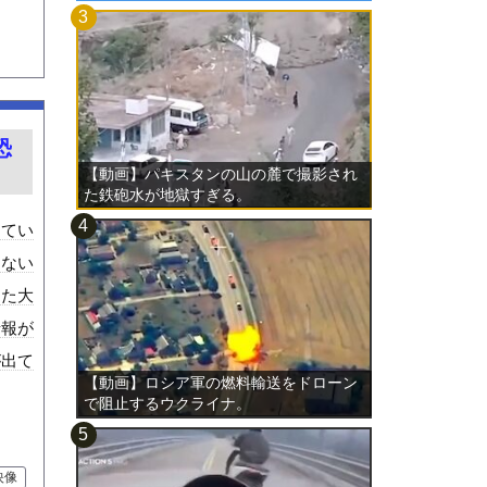
恐
【動画】パキスタンの山の麓で撮影され
た鉄砲水が地獄すぎる。
ってい
ゃない
えた大
情報が
が出て
【動画】ロシア軍の燃料輸送をドローン
で阻止するウクライナ。
映像