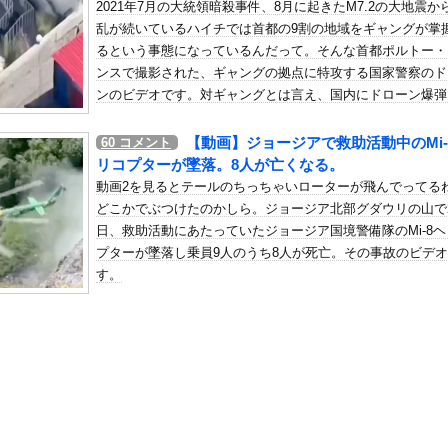
2021年7月の大統領暗殺事件、8月に起きたM7.2の大地震か
デンのアニメなんて知らない」8割
乱が続いているハイチでは首都の9割の地域をギャングが掌
の机がこの女の子の椅子にされてたらｗｗｗ
るという事態になっているんだって。そんな首都ポルトー・
、可愛すぎる
ンスで撮影された、ギャングの拠点に特攻する国家警察のド
屈みで完全に見えてる動画が拡散されてしまう…
ンのビデオです。対ギャングとは言え、国内にドローン爆弾
は・・・。
いう地雷系の女子高生って好きじゃないの？
【動画】ジョージアで救助活動中のMi-
60
コメント
ナンバーワンだ」 熊本地震直後の日本の対応のスピードに世界が衝撃
リコプターが墜落。8人が亡くなる。
にチン凸したアジア人短小男
、爆笑されてしまうｗｗｗ
動画2を見るとテールのちっちゃいローターが飛んでってる
た嫁。まさかと思い長男のDNA鑑定をするがいいな？と問うと、元嫁...
どこかでぶつけたのかしら。ジョージア北部グダウリの山で
日、救助活動にあたっていたジョージア国境警備隊のMi-8ヘ
ロシア軍兵士のHIV感染が2000％急増…ウクライナメディア！
プターが墜落し乗員9人のうち8人が死亡。その事故のビデ
のSNS更新が1週間途絶え、様々な憶測が飛び交う。1週間ぶりの投...
す。
管理フォーーーーム！！！」
の金庫触らないでよ！」キチママ『そこに金庫があったから、開けてみ...
ーソングライター、グラビアが可愛すぎるwwww“虫博士”片田陽...
限界突破ｗｗｗｗｗｗｗｗｗｗｗｗｗ
減税に猛反対した件を必死に釈明するも更に大炎上wwwww
『チン媚びダンス』が気持ち悪い