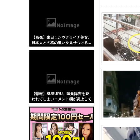
【悲報】「蕎麦」とか
【4/4】嫁が浮気を
FC東京、ポルトガル2
英BBC：アストンマー
【画像】来日したウクライナ美女、
【流出】 清楚系女子
日本人との格の違いを見せつける←
同僚男性とのお付き合
コレは勝てないわw w w w w w w w
w w
【命題】『FF6リメ
【画像】福岡、こんな
広瀬章人九段、挑決前
【悲報】東京五輪ウェ
中国に上陸する台風1
【悲報】SUSURU、味覚障害を疑
【画像】新人バーチャル
われてしまいコメント欄が炎上して
しまう…
欧州「日本だけ反則だ
高崎春アナ お尻に下
新着漫画セールまとめ『
偶然のホラー。民泊し