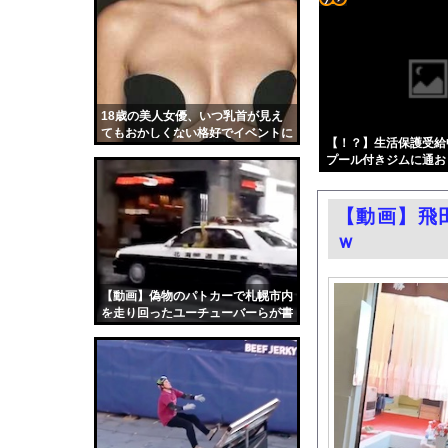
【悲報】キャバクラの
コテ
中国に上陸する台風1
リン
日本人女性インフルエ
- 固
【朗報】大人気漫画「G
定リ
18歳の美人女優、いつ乳首が見え
影山優佳、赤ランジェ
てもおかしくない格好でイベントに
ンク
【！？】生活保護受給中
週刊少年ジャンプ、発
登場（画像あり）
プール付きジムに通お
自動
町のお弁当屋さん「申
光熱費を抑えられると
更新
ありますか？←これw w w
同窓会帰りに既婚チ〇
【動画】飛
ツー
【ニュース】 台風1
ｗ
ル
エロ漫画『改変おじさん
レクサスの軽トラとか
【動画】偽物のパトカーで札幌市内
を走り回ったユーチューバーらが書
連れて行かれた
類送検される。
中国「大洪水！」中国
韓国国会、サッカー前
日本旅行キャンセルす
うちのネコが目の前に