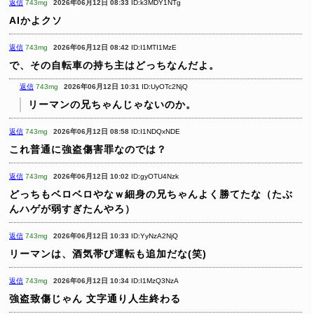
返信
743mg
2026年06月12日 08:33
ID:k3MDY1NTg
AIかよクソ
返信
743mg
2026年06月12日 08:42
ID:I1MTI1MzE
で、その自転車の持ち主はどっちなんだよ。
返信
743mg
2026年06月12日 10:31
ID:UyOTc2NjQ
リーマンの兄ちゃんじゃないのか。
返信
743mg
2026年06月12日 08:58
ID:I1NDQxNDE
これ普通に強盗傷害罪なのでは？
返信
743mg
2026年06月12日 10:02
ID:gyOTU4Nzk
どっちもベロベロやなｗ細身の兄ちゃんよく勝てたな（たぶ
んハゲが弱すぎたんやろ）
返信
743mg
2026年06月12日 10:33
ID:YyNzA2NjQ
リーマンは、酒気帯び運転も追加だな(笑)
返信
743mg
2026年06月12日 10:34
ID:I1MzQ3NzA
強盗致傷じゃん
文字通り人生終わる