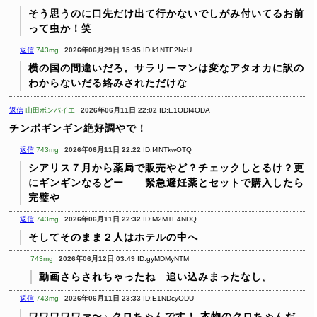
そう思うのに口先だけ出て行かないでしがみ付いてるお前
って虫か！笑
返信
743mg
2026年06月29日 15:35
ID:k1NTE2NzU
横の国の間違いだろ。サラリーマンは変なアタオカに訳の
わからないだる絡みされただけな
返信
山田ボンバイエ
2026年06月11日 22:02
ID:E1ODI4ODA
チンポギンギン絶好調やで！
返信
743mg
2026年06月11日 22:22
ID:I4NTkwOTQ
シアリス７月から薬局で販売やど？チェックしとるけ？更
にギンギンなるどー 緊急避妊薬とセットで購入したら
完璧や
返信
743mg
2026年06月11日 22:32
ID:M2MTE4NDQ
そしてそのまま２人はホテルの中へ
743mg
2026年06月12日 03:49
ID:gyMDMyNTM
動画さらされちゃったね 追い込みまったなし。
返信
743mg
2026年06月11日 23:33
ID:E1NDcyODU
ワワワワワァ〜♪ クロちゃんです！
本物のクロちゃんだ