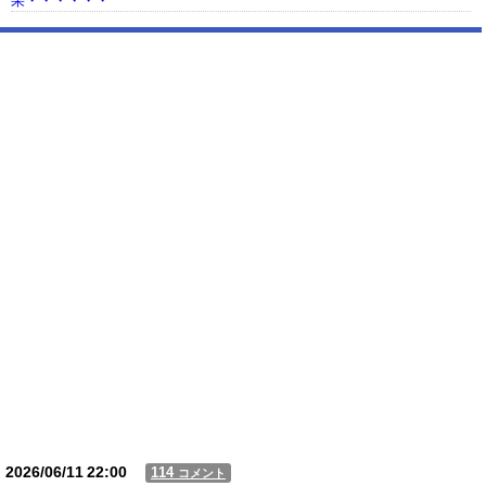
果・・・・・・
【動画】USJの禁止エリアに子どもたちが続々乱入 → スタッフが注意し
ても止まらない事態に
Powered by livedoor 相互RSS
2026/06/11
22:00
114
コメント