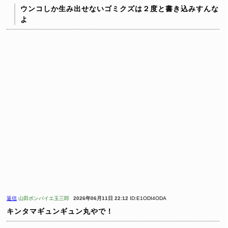
ウンコしか生み出せないゴミクズは２度と書き込みすんな
よ
返信
山田ボンバイエ玉三郎
2026年06月11日 22:12
ID:E1ODI4ODA
キンタマギュンギュン丸やで！