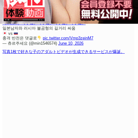
（x.com）
（予備）
（予備）
（予備）
（予備）
일본남자와 러시아 불곰형의 길거리 싸움
vs
충격 반전은 댓글로
pic.twitter.com/Vmp3zeinM7
— 츄르주세요 (@min1546574)
June 10, 2026
写真1枚で好きな子のアダルトビデオが生成できるサービスが爆誕。