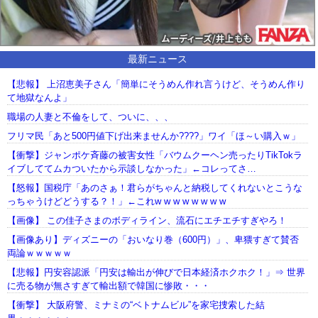
最新ニュース
【悲報】 上沼恵美子さん「簡単にそうめん作れ言うけど、そうめん作り
て地獄なんよ」
職場の人妻と不倫をして、ついに、、、
フリマ民「あと500円値下げ出来ませんか????」ワイ「ほ～い購入ｗ」
【衝撃】ジャンポケ斉藤の被害女性「バウムクーヘン売ったりTikTokラ
イブしててムカついたから示談しなかった」←コレってさ…
【怒報】国税庁「あのさぁ！君らがちゃんと納税してくれないとこうな
っちゃうけどどうする？！」←これw w w w w w w w
【画像】 この佳子さまのボディライン、流石にエチエチすぎやろ！
【画像あり】ディズニーの「おいなり巻（600円）」、卑猥すぎて賛否
両論ｗｗｗｗｗ
【悲報】円安容認派「円安は輸出が伸びで日本経済ホクホク！」⇒ 世界
に売る物が無さすぎて輸出額で韓国に惨敗・・・
【衝撃】 大阪府警、ミナミの“ベトナムビル”を家宅捜索した結