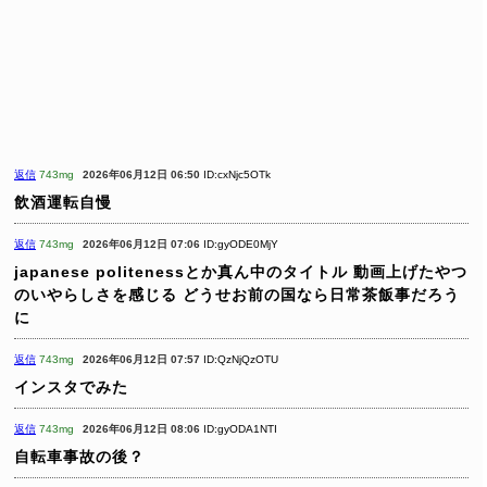
返信
743mg
2026年06月12日 06:50
ID:cxNjc5OTk
飲酒運転自慢
返信
743mg
2026年06月12日 07:06
ID:gyODE0MjY
japanese politenessとか真ん中のタイトル
動画上げたやつ
のいやらしさを感じる
どうせお前の国なら日常茶飯事だろう
に
返信
743mg
2026年06月12日 07:57
ID:QzNjQzOTU
インスタでみた
返信
743mg
2026年06月12日 08:06
ID:gyODA1NTI
自転車事故の後？