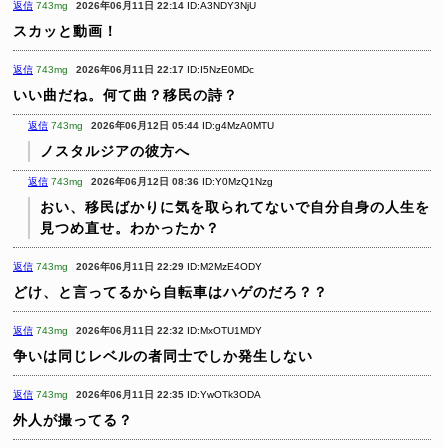
返信
743mg
2026年06月11日 22:14
ID:A3NDY3NjU
スカッと動画！
返信
743mg
2026年06月11日 22:17
ID:I5NzE0MDc
いい曲だね。何て曲？移民の詩？
返信
743mg
2026年06月12日 05:44
ID:g4MzA0MTU
ノスタルジアの彼方へ
返信
743mg
2026年06月12日 08:36
ID:Y0MzQ1Nzg
おい、移民ばかりに気を取られてないで自分自身の人生を
見つめ直せ。わかったか？
返信
743mg
2026年06月11日 22:29
ID:M2MzE4ODY
どけ、と言ってるから自転車はハゲのだろ？？
返信
743mg
2026年06月11日 22:32
ID:MxOTU1MDY
争いは同じレベルの者同士でしか発生しない
返信
743mg
2026年06月11日 22:35
ID:YwOTk3ODA
外人が撮ってる？