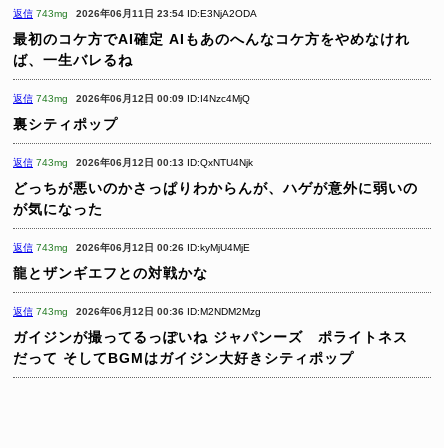
返信
743mg
2026年06月11日 23:54
ID:E3NjA2ODA
最初のコケ方でAI確定
AIもあのへんなコケ方をやめなけれ
ば、一生バレるね
返信
743mg
2026年06月12日 00:09
ID:I4Nzc4MjQ
裏シティポップ
返信
743mg
2026年06月12日 00:13
ID:QxNTU4Njk
どっちが悪いのかさっぱりわからんが、ハゲが意外に弱いの
が気になった
返信
743mg
2026年06月12日 00:26
ID:kyMjU4MjE
龍とザンギエフとの対戦かな
返信
743mg
2026年06月12日 00:36
ID:M2NDM2Mzg
ガイジンが撮ってるっぽいね
ジャパンーズ ポライトネス
だって
そしてBGMはガイジン大好きシティポップ