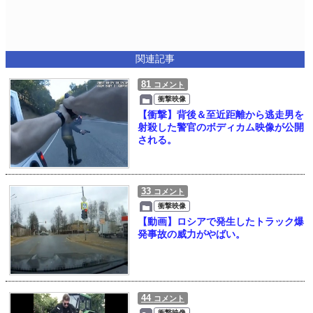
関連記事
81
コメント
衝撃映像
【衝撃】背後＆至近距離から逃走男を
射殺した警官のボディカム映像が公開
される。
33
コメント
衝撃映像
【動画】ロシアで発生したトラック爆
発事故の威力がやばい。
44
コメント
衝撃映像