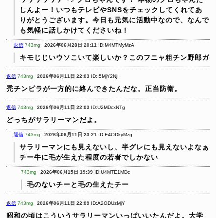
しんよー！いつもテレビやSNSをチェックしてくれてあ
りがとうございます。今日も元気に活動中なので、なんで
も気軽に話しかけてくださいね！
返信
743mg
2026年06月28日 20:11
ID:M4MTMyMzA
キモじじいウソこいて楽しいか？このフニャ粗チン野郎ガ
返信
743mg
2026年06月11日 22:03
ID:I5MjY2NjI
禿チンピラが一方的に絡んできたんだな。正当防衛。
返信
743mg
2026年06月11日 22:03
ID:U2MDcxNTg
どっちがサラリーマンだよ。
返信
743mg
2026年06月11日 23:21
ID:E4ODkyMzg
サラリーマンにも見えないし、半グレにも見えないよなぁ
チー牛に毛が生えた程度の若者でしかない
743mg
2026年06月15日 19:39
ID:U4MTE1MDc
毛のないチーと毛の生えたチー
返信
743mg
2026年06月11日 22:09
ID:A2ODUzMjY
昭和の頃はこういうサラリーマンいっぱいいたんだよ。大学