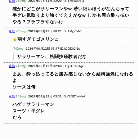
返信
743mg
2026年06月11日 22:20
ID:I4NTkwOTQ
確かにどこがサリーマンやw 若い細いほうがなんちゃて
半グレ気取りより強くてええがなw しかも両方酔っ払い
やろ？フラフラやないけ
返信
743mg
2026年06月12日 00:21
ID:I1Mjg0MzE
弱すぎてゴメリンコ
743mg
2026年06月12日 07:47
ID:k2ODk2Njg
サラリーマン、格闘技経験者だな
返信
743mg
2026年06月12日 02:58
ID:Q1ODk1Njk
まあ、酔っ払ってると痛み感じないから結構強気になれる
よ
ソースは俺
返信
743mg
2026年06月12日 03:31
ID:Y3NDYwNzA
ハゲ：サラリーマン
スーツ：半グレ
だろ