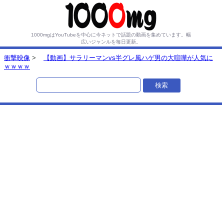
1000mgはYouTubeを中心に今ネットで話題の動画を集めています。
幅
広いジャンルを毎日更新。
衝撃映像
>
【動画】サラリーマンvs半グレ風ハゲ男の大喧嘩が人気に
ｗｗｗｗ