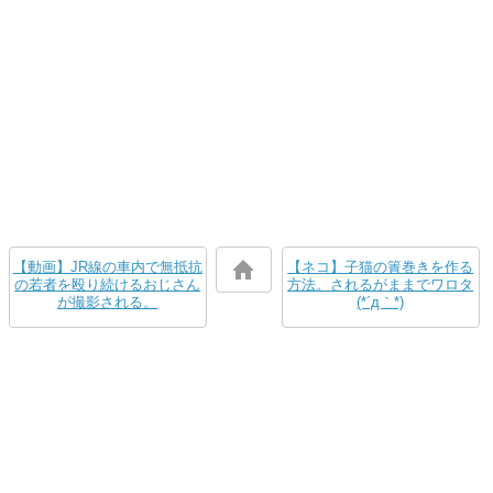
【動画】JR線の車内で無抵抗
【ネコ】子猫の簀巻きを作る
の若者を殴り続けるおじさん
方法。されるがままでワロタ
が撮影される。
(*´д｀*)