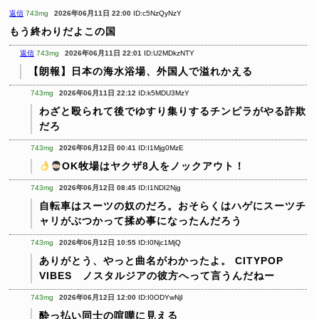
返信
743mg
2026年06月11日 22:00
ID:c5NzQyNzY
もう終わりだよこの国
返信
743mg
2026年06月11日 22:01
ID:U2MDkzNTY
【朗報】日本の海水浴場、外国人で溢れかえる
743mg
2026年06月11日 22:12
ID:k5MDU3MzY
わざと殴られて後でゆすり集りするチンピラがやる詐欺
だろ
743mg
2026年06月12日 00:41
ID:I1Mjg0MzE
OK牧場はヤクザ8人をノックアウト！
743mg
2026年06月12日 08:45
ID:I1NDI2Njg
自転車はスーツの奴のだろ。おそらくはハゲにスーツチ
ャリがぶつかって揉め事になったんだろう
743mg
2026年06月12日 10:55
ID:I0Njc1MjQ
ありがとう、やっと曲名がわかったよ。
CITYPOP
VIBES ノスタルジアの彼方へって言うんだねー
743mg
2026年06月12日 12:00
ID:I0ODYwNjI
酔っ払い同士の喧嘩に見える