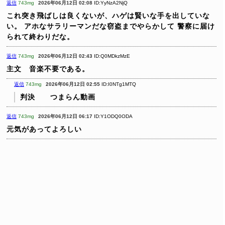
返信
743mg
2026年06月12日 02:08
ID:YyNzA2NjQ
これ突き飛ばしは良くないが、ハゲは賢いな手を出していな
い。
アホなサラリーマンだな窃盗までやらかして
警察に届け
られて終わりだな。
返信
743mg
2026年06月12日 02:43
ID:Q0MDkzMzE
主文 音楽不要である。
返信
743mg
2026年06月12日 02:55
ID:I0NTg1MTQ
判決 つまらん動画
返信
743mg
2026年06月12日 06:17
ID:Y1ODQ0ODA
元気があってよろしい