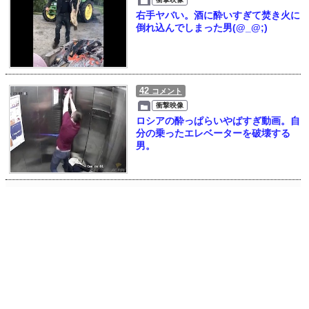
右手ヤバい。酒に酔いすぎて焚き火に
倒れ込んでしまった男(@_@;)
42
コメント
衝撃映像
ロシアの酔っぱらいやばすぎ動画。自
分の乗ったエレベーターを破壊する
男。