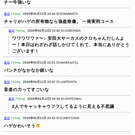
チー牛強いな
返信
743mg
2026年06月11日 22:44
ID:E0MzMwOTc
チャリがハゲの所有物なら強盗致傷。
一発実刑コース
返信
743mg
2026年06月12日 10:36
ID:I1NDI3NDA
ワワワワワァ〜♪ 安田大サーカスのクロちゃんだしんよ
ー！本日はわざわざ話しかけてくれて、本当にありがとう
ございます！
返信
743mg
2026年06月11日 22:51
ID:MxNDUyOTg
パンチがなかなか鋭いな
返信
743mg
2026年06月11日 22:57
ID:czMTE0NTk
音楽の力ってすごいな
返信
743mg
2026年06月12日 00:19
ID:I1NTE2MzU
2人でキャッキャウフフしてるように見える不思議
返信
743mg
2026年06月11日 23:22
ID:E1MDY1ODA
ハゲかわいそう