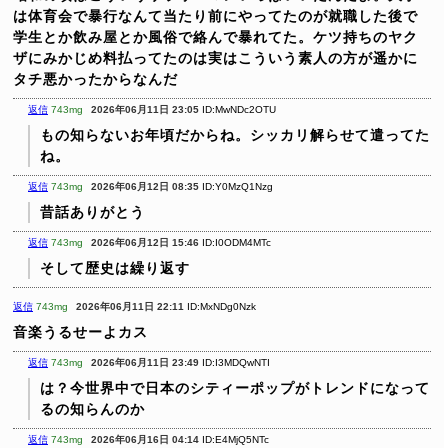
は体育会で暴行なんて当たり前にやってたのが就職した後で
学生とか飲み屋とか風俗で絡んで暴れてた。ケツ持ちのヤク
ザにみかじめ料払ってたのは実はこういう素人の方が遥かに
タチ悪かったからなんだ
返信
743mg
2026年06月11日 23:05
ID:MwNDc2OTU
もの知らないお年頃だからね。シッカリ解らせて遣ってた
ね。
返信
743mg
2026年06月12日 08:35
ID:Y0MzQ1Nzg
昔話ありがとう
返信
743mg
2026年06月12日 15:46
ID:I0ODM4MTc
そして歴史は繰り返す
返信
743mg
2026年06月11日 22:11
ID:MxNDg0Nzk
音楽うるせーよカス
返信
743mg
2026年06月11日 23:49
ID:I3MDQwNTI
は？今世界中で日本のシティーポップがトレンドになって
るの知らんのか
返信
743mg
2026年06月16日 04:14
ID:E4MjQ5NTc