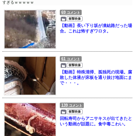
すぎるｗｗｗｗｗ
69
コメント
衝撃映像
【動画】長い下り坂が凍結路だった場
合。これは怖すぎワロタ。
61
コメント
衝撃映像
【動画】特殊清掃、孤独死の現場。腐
敗した体液が床板を通り抜け地面にま
で・・・。
139
コメント
衝撃映像
回転寿司からアニサキスが出てきたと
いう動画が話題に。食中毒こわい。