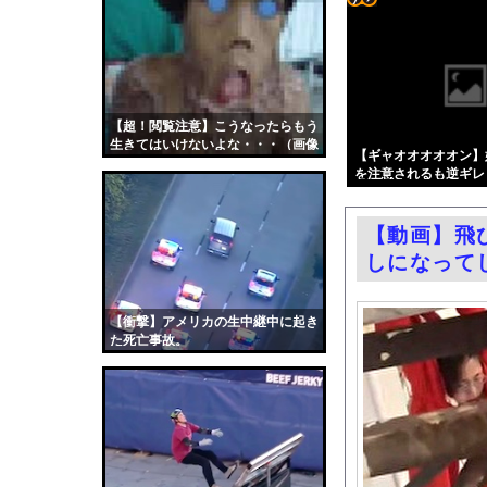
ひろゆき「出馬する気
コテ
自宅で左手に違和感を
リン
【画像】週刊少年マガ
- 固
エロ漫画『はじめての緊縛
定リ
【超！閲覧注意】こうなったらもう
中国人の子供が溺れ、
生きてはいけないよな・・・（画像
ンク
【ギャオオオオオン】
【画像】温泉の中でこ
あり）
を注意されるも逆ギレ
自動
フェラーリを手がけた
更新
パヨ「れいわ信者、れ
【動画】飛
ツー
【広島】廿日市の中学
しになって
ル
今日撮れたK大学文〇
お前らがメイドイン韓
【衝撃】アメリカの生中継中に起き
た死亡事故。
中国「大洪水！」三峡
職場の人妻と不倫をし
韓国国会、サッカー前
日本旅行キャンセルす
うちのネコが目の前に