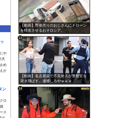
【動画】野菜売りのおじさんにドローン
を特攻させるおそロシア。
ッ
にや
のは表
川天
止め
えか
【動画】名古屋栄で不良外人が警察官を
突き飛ばす。逮捕しろやｗｗｗ
タン
クロ
事故
ース
明で