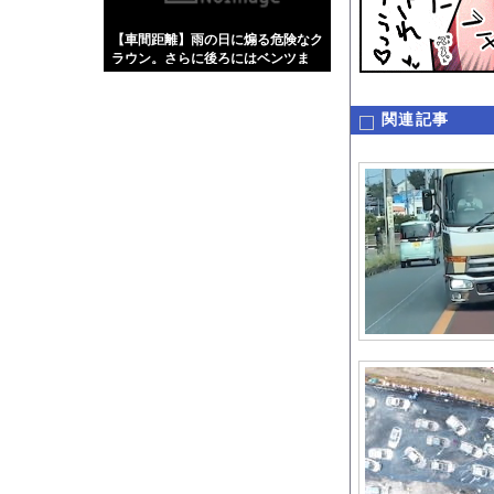
【画像】伊藤舞雪とか
【車間距離】雨の日に煽る危険なク
【緊急】肛門にスティ
ラウン。さらに後ろにはベンツま
お知らせ
で・・・
【動画】タイのティパ
関連記事
Powered by livedo
1000m
このページは
示されません。