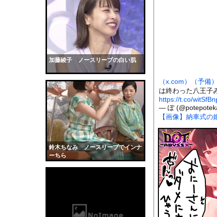
【画像】日焼け口リの
【衝撃】マチアプで会
【動画あり】ボーイッ
【驚愕】親の年金を食
【画像】温泉美女さん
加藤綾子 ノースリーブの白い肌
【悲報】母親さんに生
（x.com）
（予備
かわいい彼女のために
は終わった八王子
【衝撃】佐々木が6回
https://t.co/witSfB
— ぽ (@potepotek
【動画】ヒョウ2頭が
【画像】納車式の
道路脇で男性が缶切断
【黒歴史】こういう昔
鈴木ちなみ ノースリーブでインナ
韓国人「安貞桓が韓国
ーちら
ケンタッキーとか言う
【画像】このAVが性
【悲報】味噌ラーメン
【中国】男の子が爆竹