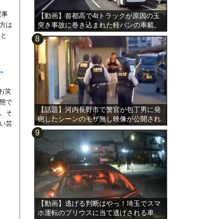
記事
【動画】首都高で4tトラックが原因の玉
方は
突き事故に巻き込まれた軽バンの車載。
まと
。
でお笑
態で
【話題】河内長野市で警官が包丁男に発
。そ
砲したシーンのモザ無し映像が公開され
い芸
る。
【動画】逃げる判断はやっ！埼玉でスマ
ホ運転のプリウスに当て逃げされる車