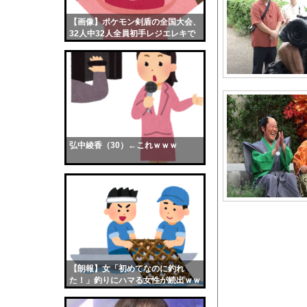
ショートスリーパー、誹
【画像】ポケモン剣盾の全国大会、
【画像】おまえらくん
32人中32人全員初手レジエレキで
【画像】この女優さん
完全にワンパターンｗｗｗ
【朗報】齋藤飛鳥、前
【画像】おまえらこう
海外「日本よ、お前が
勇気を出して白人美女
10年もの間浮気して
弘中綾香（30）←これｗｗｗ
ウクライナ侵攻以降、
【配信者】「金バエ」
【画像】女の子「危機
私「ちょっと、人の家
清純爆乳女優の福井梨莉
思わず誰かに話したく
【朗報】女「初めてなのに釣れ
【悲報】「外国人受け
た！」釣りにハマる女性が続出ｗｗ
ｗ
幽霊、体外離脱、既視感