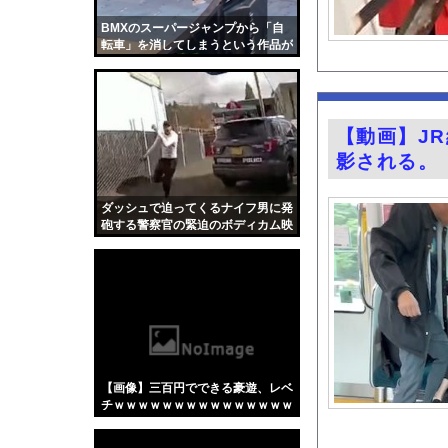
友廣南実アナ 海に落
BMXのスーパージャンプから「自
道の駅に野菜や果物出
転車」を消してしまうという作品が
面白い。
井上晴美、乳首ヘアヌ
【画像】森高千里(55
左ハンドル車のデメリ
【動画】J
【動画】DJ SODA
影される。
天下一品とかいう定期
【動画】女性審判、炎
ダッシュで迫ってくるナイフ男に発
砲する警察官の緊迫のボディカム映
【ディズニー】高級ホ
像。
【動画】移民受け入れ
グラドル後藤まつりと
『悪役令嬢転生おじさ
今の時期 河口で釣れ
【Xの車窓から】オー
【画像】三百円でできる豪遊、レベ
【衝撃】「かわいい虫
チｗｗｗｗｗｗｗｗｗｗｗｗｗｗｗ
ｗｗｗｗｗｗｗｗｗ
「アメリカのヤンキー