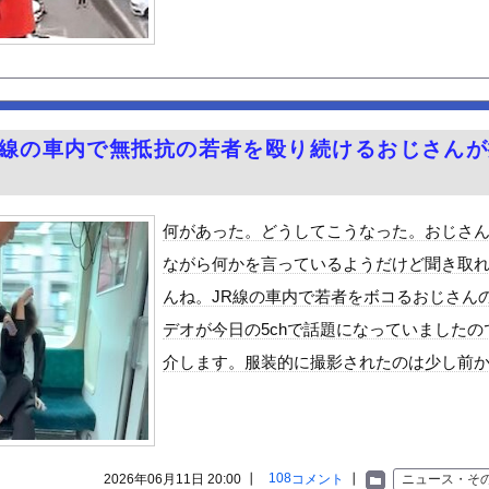
ちてパンツが透けてしまうハプニング！！【GIF動画あり】
荷してるんやけど「こういうの欲しい」とかある？
ードや濡れ場おっぱいがエロ過ぎる！人生最後のラスト写真集、最高！...
) 「ミニスカートはとてもムリよ若い子には負けるわ」←ワイらに...
ット、意外と少ない
R線の車内で無抵抗の若者を殴り続けるおじさんが
さん、エッチな水を浴びをしてしまう
的に行っては「こんなもんか…」ってなるラーメン屋wwwwwww
上ｗｗｗｗｗ
何があった。どうしてこうなった。おじさ
テルでお馴染みのホテルミラコスタさん 値上げして改悪していたこと...
ながら何かを言っているようだけど聞き取
派のパヨおば、自分の家に来られたら全力で拒否るｗｗｗｗｗｗｗｗｗ...
んね。JR線の車内で若者をボコるおじさん
至近距離でイチャイチャできる新作イメビが出たぞ！
デオが今日の5chで話題になっていましたの
ん』6話感想 モブ令嬢に絡まれるアンナ！
介します。服装的に撮影されたのは少し前
る美味い魚教えて
ビスかと思ったら野生の炊飯器で草 ほか
」ランキング、ついに発表される
がアジア人にケンカを売った結果ｗｗｗ」 ほか
108
2026年06月11日 20:00 ┃
コメント
┃
ニュース・そ