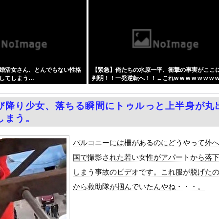
ないから話さなかった」妻「それでも不誠実だろ」→離婚協議へｗｗｗ...
覚えた開業医、その日のうちに両足が動かなくなり入院すると……
ジン、限界突破
SM調教 終わらない前立腺イキ地獄』をrawやhitomiを...
周りに助けを乞う父親と、スマホを向けてインプレ稼ぎの見物人
婚活女さん、とんでもない性格
【緊急】俺たちの水原一平、衝撃の事実がここ
れやる奴ｗｗｗｗｗｗｗｗｗ
してしまう…
判明！！一発逆転へ！！←これw w w w w w w w
ピニンファリーナ、日本の鉄道初デザイン。南海電鉄が新たな空港特急...
いわ知能といった表現は完全に差別表現。メディアは放送禁止用語に指...
び降り少女、落ちる瞬間にトゥルっと上半身が丸
野球部員死亡事故 書類送検の医師、別人のCT画像で診察した疑い ...
しまう。
学部JD1年のフェラシーンがコチラ
国で認めてるもの 「キムチ」あと3つは？
バルコニーには柵があるのにどうやって外
ダム「9門開放！（全力放流」中国都市「三峡沿線の道路水没」中国政...
国で撮影された若い女性がアパートから落
て、ついに、、、
しまう事故のビデオです。これ服が脱げた
代表監督を追及「なぜ負けたのか」
から救助隊が掴んでいたんやね・・・。
べきか…1万年ぶり史上最大級の火山の兆し＝韓国の反応
いた。私が上に物を投げるフリをする → 猫はこうなります…