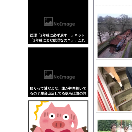
【悲報】「蕎麦」とか
【4/4】嫁が浮気を
伊Autosprint誌
【画像】 小倉ゆうか(
総理「2年後に必ず戻す！」ネット
【閲覧注意】 人妻がヌ
「2年後にまだ総理なの？」←これ
旦那と離婚することに
【アイマス】何故か怒
隣の臭デブキング貧乏
もしかして民主主義っ
【衝撃】さかなクン、
海外「日本人はなんて
祭りって謎だよな、誰が神輿担いで
ETCの事をイーティ
るの？屋台出店してる奴らは誰の許
可を得て商売してるの？
【画像】漫画読んでて
【画像】昔の2時間ド
【悲報】ラーメンハゲ
英国人「安心感が違う