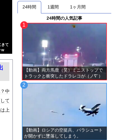
24時間
1週間
1ヶ月間
24時間の人気記事
にきて
 w
出
【動画】両方馬鹿（笑）ミニストップで
トラックと衝突したドラレコが（ノ∇`）
へ？中
下して
のは上
【動画】ロシアの空挺兵、パラシュート
が開かずに墜落してしまう。