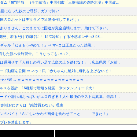
ダム「9門開放！（全力放流」中国都市「三峡沿線の道路水没」中国政...
懲役になった奴のご尊顔、ガチで怖い
国のロボットはデタラメで遠隔操作してるだけ」
ありません。このままでは国連が完全崩壊します。助けて下さい」
開発、着るだけで瞬時に「-15℃冷却」する冷感ポンチョ3,98...
ギャル「ねぇもうやめて！」⇒ マ○コは正直だった結果…
加拒否した親へ最終警告。こうなってもいい？」
は通用せず「人殺しの汚い足で広島の土を踏むな！」→広島県民「お前...
ード動画を公開 ⇒ ネット民「赤ちゃんに絶対に母乳を上げないで！...
キャバ嬢 → ｗｗｗｗｗｗｗｗｗｗｗｗｗｗｗｗｗｗ
イルスを設計、16種類で増殖を確認…米スタンフォード大！
ードや濡れ場おっぱいがエロ過ぎる！人生最後のラスト写真集、最高！...
で割引おにぎりは〝絶対買わない〟理由
ンのバイト「AIにちいかわの画像を食わせてっと………できた！」
プレを禁止します」
てさ…他