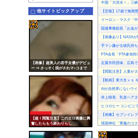
中国「大洪水！」三峡
他サイトピックアップ
【悲報】17歳で無期
イーロン・マスク「中
国連事務総長「お金が
コテ
【画像あり】NASAが
リン
手マン嫌がる彼氏持ち
- 固
PTA会長「PTA参
定リ
【画像】超美人の若手女優がデビュ
左翼市民団体、広島で
ンク
ー ⇒ さっそく脱がされマ○コまで
【閲覧注意】人妻がヌ
丸出しに…
自動
【動画】東大生ｖｓ 
更新
AIが自然界にないウ
ツー
井上晴美、乳首ヘアヌ
ル
ヒコロヒー コンビニ
【画像】セブンイレブ
【超！閲覧注意】このエロ画像に興
靖国神社「軍服のコス
奮したらもう終わりらし
い・・・・・
もしかして民主主義っ