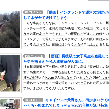
いう自炊最強のメシｗｗｗｗｗｗｗｗ
している。私の知らないスマホで連絡を取り合い、日中会ったりしてい...
【動画】イングランドで運河の堤防が
48
コメント
：ニューエイ代表渾身のアストンマーチンAMR26を改善に導い...
して水が全て抜けてしまう。
27)さん、7年ぶり『FRIDAY』表紙で神ボディ大解放
こんな事あるんだなあ。イングランド・シュロップシャー州
ットチャーチで、運河の堤防が決壊して水が流出してしまう
ード動画を公開 ⇒ ネット民「赤ちゃんに絶対に母乳を上げないで...
う出来事があったそうです。その現場のビデオ。これ何かの
。ウトメ「男が居るんだろう、それで男に色々入れられたんだろう慰謝...
ュメンタリーで見たことがありますが、あの細長い船は人が
っているやよいのご機嫌を直す方法
でいるんだってね。復旧には少なくとも半年以上かかると見
揺すり背中のけぞりキョロ厨カンスケデブがウザすぎて心が折れそう…
られ、多くの船上生活者に影響が出るとみられています。
【動画】長後駅で女子高生を盗撮して
154
コメント
てさ…他
た男を捕まえた私人逮捕系が人気に。
結婚してる？の質問に「お魚で幸せ」と答えた結果ｗｗｗ
神奈川県藤沢市下土棚の小田急電鉄江ノ島線「長後駅」の階
気高いんだ！」 英高級紙も驚愕した極限の中の日本人の姿に世界が衝...
女子高生のスカートの中を盗撮していた男をとっ捕まえた私
ーシーってゆってる奴がいたｗｗｗｗｗｗｗ
捕系のビデオがXcomで人気になっていましたので紹介しま
一時わーっと増えて一瞬で消えていったと思われた私人逮捕
「生々しいな･･･」と思った描写ｗｗｗｗ
すが、まだやってる人いたんですね。
ラマがスゴイ、セクシー女優のナマ乳をモロ流し
、加齢でめっちゃ少食になってしまう…
キャイ〜ンの天野さん、街歩きロケで
40
コメント
」冨安健洋、パレス移籍当日にデビュー！圧巻3連続ブロックも披露で...
ゃくちゃ絡まれてしまうｗｗｗ2023年振り返り特集