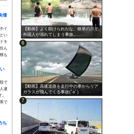
決壊
ホイ
【動画】よく助けられたな。岐阜の川で
外国人が溺れてしまう事故。
とい
ドキ
住ん
積も
い
段で
【動画】高速道路を走行中の車からリア
人逮
ガラスが飛んでくる事故(ﾟoﾟ)
す。
系で
めち