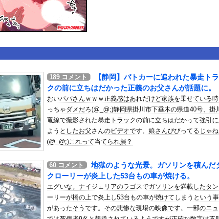
いうＡＶ女優ｗｗｗｗｗｗｗｗｗｗw
ックのり入れたけど出てこないの！！
ンコーン王子が日本人女性とデートか？
【静岡】パトカーに追われた暴走トラ
189
コメント
クの前に立ちはだかった正義のお父さんが話題に。
or 相互RSS
おいパパさんｗｗｗ正義感はあれだけど家族を乗せている時
g
が管理しています。 RSS設定 更新順130件まで。それ以降の古いも
っちゃダメだろ(@_@;)静岡県掛川市下垂木の県道40号、掛
竜線で撮影された暴走トラックの前に立ちはだかって強引に
ようとしたお父さんのビデオです。娘さんびびってるじゃね
(@_@;)これって当てられ損？
地獄のような光景。ガソリンを積んだ
60
コメント
クローリーが炎上した53台もの車が焼ける。
エグいな。ナイジェリアのラゴスでガソリンを満載したタン
ーリーが橋の上で炎上し53台もの車が焼けてしまうという
があったそうです。その悲惨な現場の映像です。一部のニュ
では死傷者9名と報道されているようですが正確な数字は不