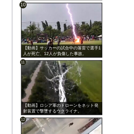
載。
【動画】サッカーの試合中の落雷で選手1
人が死亡、12人が負傷した事故。
【動画】ロシア軍のドローンをネット発
射装置で撃墜するウクライナ。