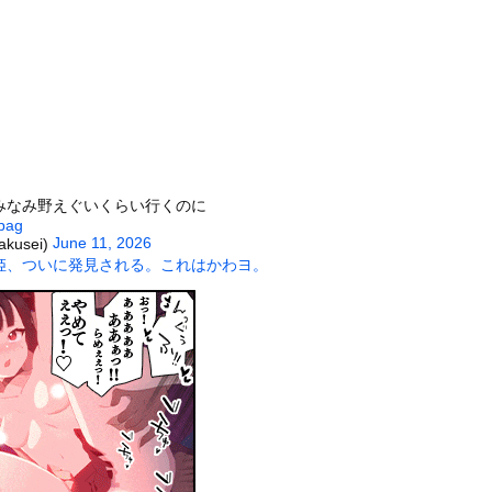
締まったお尻っていいよね！ｗｗｗｗｗ
う約束してた相手に『この返信』送ったらブロックされた結果ｗｗｗｗ...
シュ美少女「どうしたん？おっぱい揉む？
」
いつぶす48歳ひきこもり…絶望の底から家族を救ったのは『障害基礎...
、濡れタオルでお尻の形が透けてしまう
活が苦しいから50万くれって言われて断ったら縁切られたんだが・・...
）
美味しい料理を用意した。部屋まで持って行く → この仕打ちです…
みなみ野えぐいくらい行くのに
自責2もサヨナラ負けに。あまりの酷さにドン引きするドジャースファ...
npag
June 11, 2026
akusei)
木に登って激しい戦い
姫、ついに発見される。これはかわヨ。
していたドラム缶が爆発
の大学ヤリサーの流出エロ動画（顔出し）が一番抜ける
代表に激怒！『惨憺たる結果、徹底的な刷新が必要だ』と監督や協会を...
唐揚げ屋ｗｗｗｗｗ
癖ブッ刺さりで精子ドクドク作られるわｗｗｗｗ
で行列、出来ない
に点火 マンホールが爆発しふた吹き飛ぶ