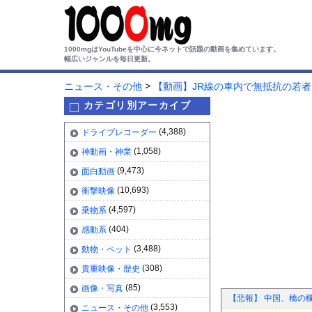
1000mgはYouTubeを中心に今ネットで話題の動画を集めています。
幅広いジャンルを毎日更新。
>
ニュース・その他
【動画】JR線の車内で無抵抗の若
カテゴリ別アーカイブ
(4,388)
ドライブレコーダー
(1,058)
神動画・神業
(9,473)
面白動画
(10,693)
衝撃映像
(4,597)
乗物系
(404)
感動系
(3,488)
動物・ペット
(308)
貴重映像・歴史
(85)
画像・写真
【悲報】 中国、橋の欄
(3,553)
ニュース・その他