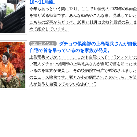
10〜11月編。
謗中傷を受けて突然泣き出すwwwwwwwwwwwwwwwww
今年もあっという間に12月。ここで1g恒例の2023年の動画
の机がこの女の子の椅子にされてたらｗｗｗ
を振り返る特集です。あんな動画やこんな事。見逃していた
、可愛すぎる
こちらの記事からどうぞ。10月と11月は比較的最近の為、
屈みで完全に見えてる動画が拡散されてしまう…
めて紹介しています。
いう地雷系の女子高生って好きじゃないの？
ダチョウ倶楽部の上島竜兵さんが自殺
135
コメント
ナンバーワンだ」 熊本地震直後の日本の対応のスピードに世界が衝撃
自宅で首を吊っているのを家族が発見。
にチン凸したアジア人短小男
、爆笑されてしまうｗｗｗ
上島竜兵マジかよ・・・。しかも自殺って(´･_･`)タレント
た嫁。まさかと思い長男のDNA鑑定をするがいいな？と問うと、元嫁...
い芸人ダチョウ倶楽部の上島竜兵さんが自宅で首を吊った状
いるのを家族が発見し、その後病院で死亡が確認されました
ロシア軍兵士のHIV感染が2000％急増…ウクライナメディア！
のニュース映像です。鬱とか心の病気だったのかしら。お笑
のSNS更新が1週間途絶え、様々な憶測が飛び交う。1週間ぶりの投...
人が首吊り自殺ってキツいなあ(´･_･`)
管理フォーーーーム！！！」
の金庫触らないでよ！」キチママ『そこに金庫があったから、開けてみ...
華さん、際どい横乳が話題にwwwwwFRIDAYの水着グラビア...
なる雑学、なんかある？
入れ反対」大幅増ｗｗｗｗｗｗｗｗｗｗｗｗｗｗｗｗｗｗ
…… 5000人調査で判明″不思議な体験”の約半数は「心地よか...