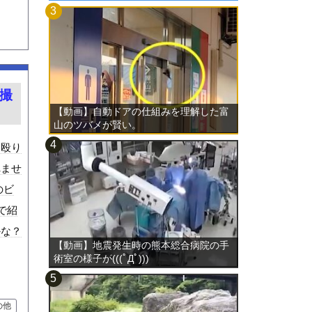
撮
【動画】自動ドアの仕組みを理解した富
山のツバメが賢い。
ん殴り
れませ
のビ
で紹
かな？
【動画】地震発生時の熊本総合病院の手
術室の様子が(((ﾟДﾟ)))
の他