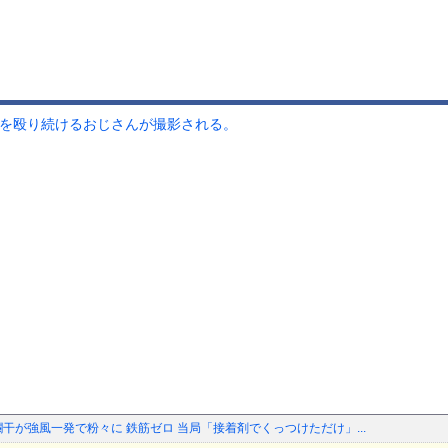
者を殴り続けるおじさんが撮影される。
干が強風一発で粉々に 鉄筋ゼロ 当局「接着剤でくっつけただけ」...