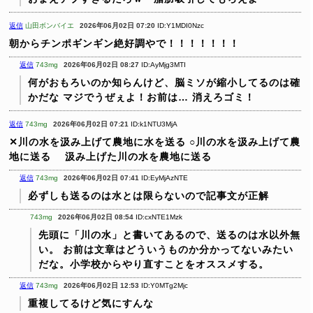
返信
山田ボンバイエ
2026年06月02日 07:20
ID:Y1MDI0Nzc
朝からチンポギンギン絶好調やで！！！！！！！
返信
743mg
2026年06月02日 08:27
ID:AyMjg3MTI
何がおもろいのか知らんけど、脳ミソが縮小してるのは確
かだな
マジでうぜぇよ！お前は… 消えろゴミ！
返信
743mg
2026年06月02日 07:21
ID:k1NTU3MjA
✕川の水を汲み上げて農地に水を送る
○川の水を汲み上げて農
地に送る
汲み上げた川の水を農地に送る
返信
743mg
2026年06月02日 07:41
ID:EyMjAzNTE
必ずしも送るのは水とは限らないので記事文が正解
743mg
2026年06月02日 08:54
ID:cxNTE1Mzk
先頭に「川の水」と書いてあるので、送るのは水以外無
い。
お前は文章はどういうものか分かってないみたい
だな。小学校からやり直すことをオススメする。
返信
743mg
2026年06月02日 12:53
ID:Y0MTg2Mjc
重複してるけど気にすんな