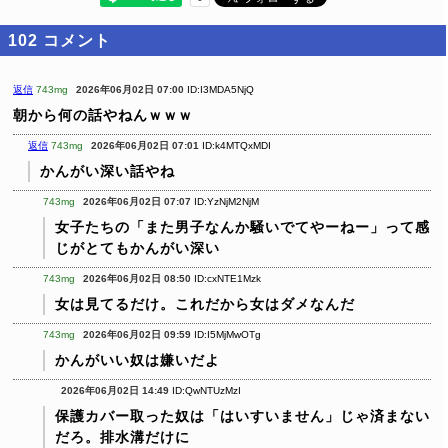
102
コメント
返信
743mg
2026年06月02日 07:00
ID:I3MDA5NjQ
朝から何の話やねんｗｗｗ
返信
743mg
2026年06月02日 07:01
ID:k4MTQxMDI
かんがい深い話やね
743mg
2026年06月02日 07:07
ID:YzNjM2NjM
女子たちの「また男子なんか騒いでてやーねー」って感
じがとてもかんがい深い
743mg
2026年06月02日 08:50
ID:cxNTE1Mzk
女は見てるだけ。これだから女はダメなんだ
743mg
2026年06月02日 09:59
ID:I5MjMwOTg
かんがいい奴は嫌いだよ
2026年06月02日 14:49
ID:QwNTUzMzI
保護カバー取った奴は「はいすいません」じゃ済まない
だろ。排水溝だけに