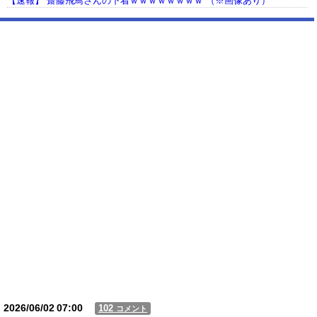
【速報】 齋藤飛鳥さんの下着ｗｗｗｗｗｗｗｗ （※画像あり）
【動画】USJの禁止エリアに子どもたちが続々乱入 → スタッフが注意し
ても止まらない事態に
Powered by livedoor 相互RSS
2026/06/02
07:00
102
コメント