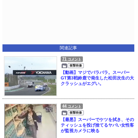
関連記事
71
コメント
衝撃映像
【動画】マジでバラバラ。スーパー
GT第3戦鈴鹿で発生した松田次生の大
クラッシュがエグい。
44
コメント
衝撃映像
【最悪】スーパーでケツを拭き、その
ティッシュを投げ捨てるヤバい女性客
が監視カメラに映る