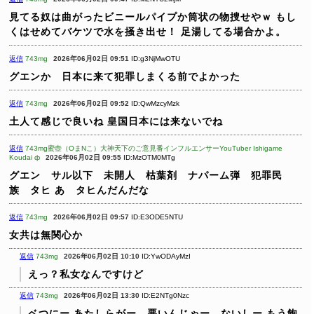
見てる奴は曲がったビニールパイプか筒状の物捜せやｗ
もし
くはせめてバケツで水を掻き出せ！
足湯してる場合かよ。
返信
743mg
2026年06月02日 09:51
ID:g3NjMwOTU
グエンか 日本に来て犯罪しまくる前でよかった
返信
743mg
2026年06月02日 09:52
ID:QwMzcyMzk
土人て感じで良いね
皇国日本には来ないでね
返信
743mg蜜壺（OまNこ）大神天下のご意見番インフルエンサーYouTuber Ishigame
Koudai ф
2026年06月02日 09:55
ID:MzOTM0MTg
グエン サル以下 未開人 枯葉剤 ナパーム弾 犯罪民
族 タヒ
あ タヒんだんだな
返信
743mg
2026年06月02日 09:57
ID:E3ODE5NTU
女共は無関心か
返信
743mg
2026年06月02日 10:10
ID:YwODAyMzI
えっ？私女なんですけど
返信
743mg
2026年06月02日 13:30
ID:E2NTg0Nzc
ベつにー あたしらがー 悪いんじゃー ないしー
もう飽