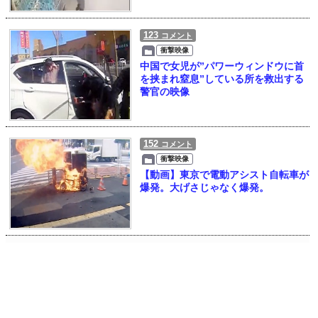
123
コメント
衝撃映像
中国で女児が”パワーウィンドウに首
を挟まれ窒息”している所を救出する
警官の映像
152
コメント
衝撃映像
【動画】東京で電動アシスト自転車が
爆発。大げさじゃなく爆発。