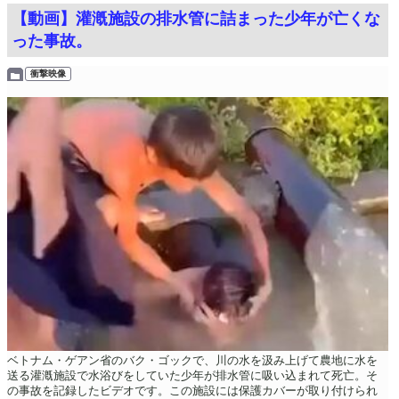
【動画】灌漑施設の排水管に詰まった少年が亡くな
った事故。
衝撃映像
ベトナム・ゲアン省のバク・ゴックで、川の水を汲み上げて農地に水を
送る灌漑施設で水浴びをしていた少年が排水管に吸い込まれて死亡。そ
の事故を記録したビデオです。この施設には保護カバーが取り付けられ