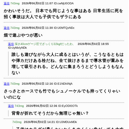
返信
743mg
2026年06月02日 11:07
ID:cwNjU0ODA
かわいそうだ。
日本でも同じような事はある
日常生活に死を
招く事故は大人でも子供でもザラにある
返信
743mg
2026年06月02日 11:30
ID:U0MTQzNDc
畑で遊ぶやつが悪い
返信
深さ40cmゲージ圧でざっくり22kgfだったわ、
2026年06月02日 18:55
ID:UyMzIyNDk
誰しも遊びながら大人に成るとはいうが、こうなるともは
や弾カだけある栓だね、全て抜けきるまで導水管が重みを
増して吸引される。どんなに集まろうとどうしようもなん
ない
返信
743mg
2026年06月02日 12:16
ID:E1NDI4NjA
さっさとホースでも竹でもシュノーケルでも持ってくりゃい
いのにな
返信
743mg
2026年06月02日 12:36
ID:EyODI0OTk
背骨が折れてそうだから無理じゃ無い？
743mg
2026年06月02日 14:21
ID:U3MDUxMDk