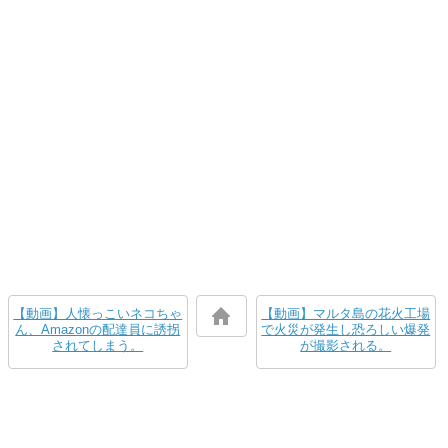
【動画】人懐っこいネコちゃ
【動画】マルタ島の花火工場
ん、Amazonの配達員に誘拐
で火災が発生し恐ろしい爆発
されてしまう。
が撮影される。