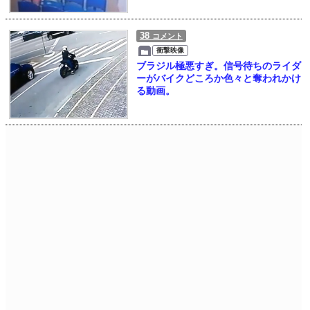
38
コメント
衝撃映像
ブラジル極悪すぎ。信号待ちのライダ
ーがバイクどころか色々と奪われかけ
る動画。