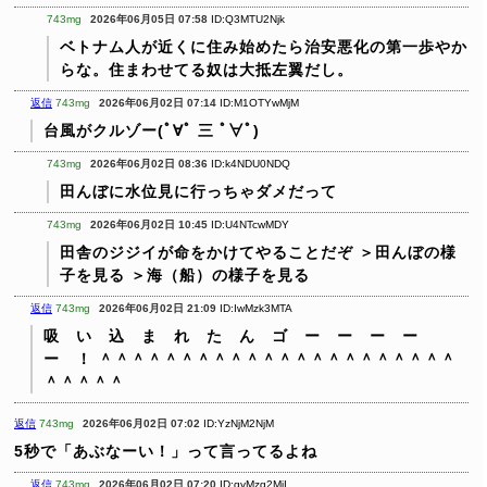
743mg
2026年06月05日 07:58
ID:Q3MTU2Njk
ベトナム人が近くに住み始めたら治安悪化の第一歩やか
らな。住まわせてる奴は大抵左翼だし。
返信
743mg
2026年06月02日 07:14
ID:M1OTYwMjM
台風がクルゾー(ﾟ∀ﾟ 三 ﾟ∀ﾟ)
743mg
2026年06月02日 08:36
ID:k4NDU0NDQ
田んぼに水位見に行っちゃダメだって
743mg
2026年06月02日 10:45
ID:U4NTcwMDY
田舎のジジイが命をかけてやることだぞ
＞田んぼの様
子を見る
＞海（船）の様子を見る
返信
743mg
2026年06月02日 21:09
ID:IwMzk3MTA
吸 い 込 ま れ た ん ゴ ー ー ー ー
ー ！
＾＾＾＾＾＾＾＾＾＾＾＾＾＾＾＾＾＾＾＾＾＾
＾＾＾＾＾
返信
743mg
2026年06月02日 07:02
ID:YzNjM2NjM
5秒で「あぶなーい！」って言ってるよね
返信
743mg
2026年06月02日 07:20
ID:gyMzg2MjI