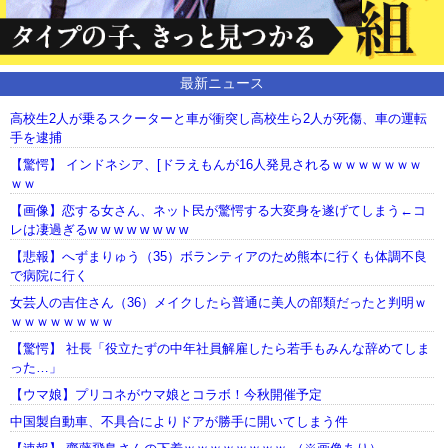
最新ニュース
高校生2人が乗るスクーターと車が衝突し高校生ら2人が死傷、車の運転
手を逮捕
【驚愕】 インドネシア、[ドラえもんが16人発見されるｗｗｗｗｗｗｗ
ｗｗ
【画像】恋する女さん、ネット民が驚愕する大変身を遂げてしまう←コ
レは凄過ぎるw w w w w w w w
【悲報】へずまりゅう（35）ボランティアのため熊本に行くも体調不良
で病院に行く
女芸人の吉住さん（36）メイクしたら普通に美人の部類だったと判明ｗ
ｗｗｗｗｗｗｗｗ
【驚愕】 社長「役立たずの中年社員解雇したら若手もみんな辞めてしま
った…」
【ウマ娘】プリコネがウマ娘とコラボ！今秋開催予定
中国製自動車、不具合によりドアが勝手に開いてしまう件