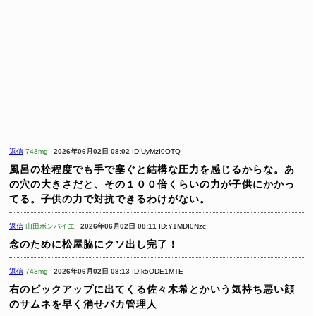
返信
743mg
2026年06月02日 08:02
ID:UyMzI0OTQ
風呂の栓程度でも手で塞ぐと結構な圧力を感じるからな。あ
の穴の大きさだと、その１００倍くらいの力が子供にかかっ
てる。子供の力で対抗できるわけがない。
返信
山田ボンバイエ
2026年06月02日 08:11
ID:Y1MDI0Nzc
念のために松屋脇にクソ出し完了！
返信
743mg
2026年06月02日 08:13
ID:k5ODE1MTE
右のピックアップに出てくる佐々木希とかいう気持ち悪い顔
のサムネを早く消せバカ管理人