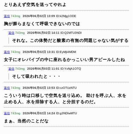
とりあえず空気を送ってやれよ
返信
743mg
2026年06月02日 13:09
ID:k2Mjg1ODE
胸が膨らまなくて呼吸できないのでは
返信
743mg
2026年06月02日 14:11
ID:Q2MTU3NDI
それな。この体勢だと酸素の有無の問題じゃない気がする
返信
743mg
2026年06月02日 13:31
ID:EyMjI4MDM
女子にオレパイプの中に座れるかっこいい男アピールしたね
返信
743mg
2026年06月03日 11:01
ID:YxNjA1OTQ
そして吸われたと・・・
返信
743mg
2026年06月02日 13:53
ID:czOTUzNTU
こういう時は口移しで空気を送り込め。
助けを呼ぶ人、水を
止める人、水を排除する人、と分担するのだ。
返信
743mg
2026年06月02日 14:24
ID:g3NDIwMTU
まぁ、当然のことだな