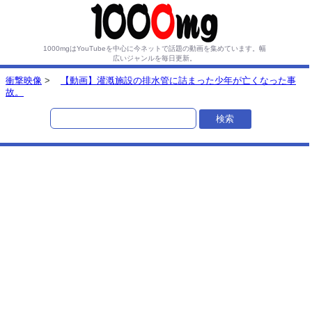
1000mgはYouTubeを中心に今ネットで話題の動画を集めています。
幅
広いジャンルを毎日更新。
衝撃映像
>
【動画】灌漑施設の排水管に詰まった少年が亡くなった事
故。