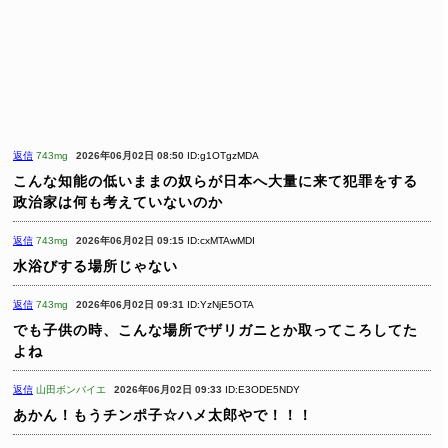
返信
743mg
2026年06月02日 08:50
ID:g1OTgzMDA
こんな知能の低いままの奴らが日本へ大量に来て犯罪をする
政治家は何も考えていないのか
返信
743mg
2026年06月02日 09:15
ID:cxMTAwMDI
水浴びする場所じゃない
返信
743mg
2026年06月02日 09:31
ID:YzNjE5OTA
でも子供の時、こんな場所でザリガニとか取ってころしてた
よね
返信
山田ボンバイエ
2026年06月02日 09:33
ID:E3ODE5NDY
あかん！もうチンポ子☆ハメ太郎やで！！！