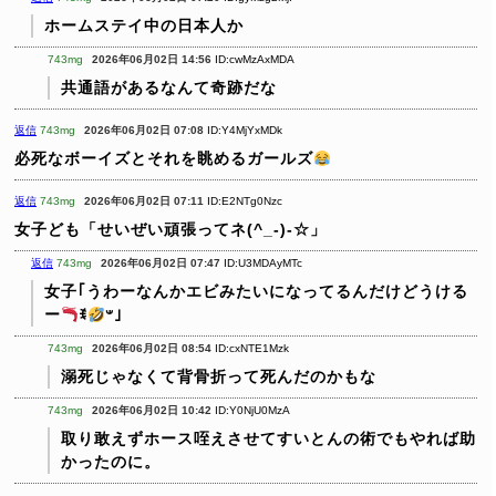
ホームステイ中の日本人か
743mg
2026年06月02日 14:56
ID:cwMzAxMDA
共通語があるなんて奇跡だな
返信
743mg
2026年06月02日 07:08
ID:Y4MjYxMDk
必死なボーイズとそれを眺めるガールズ
返信
743mg
2026年06月02日 07:11
ID:E2NTg0Nzc
女子ども「せいぜい頑張ってネ(^_-)-☆」
返信
743mg
2026年06月02日 07:47
ID:U3MDAyMTc
女子｢うわーなんかエビみたいになってるんだけどうける
ー
ꉂ
𐤔｣
743mg
2026年06月02日 08:54
ID:cxNTE1Mzk
溺死じゃなくて背骨折って死んだのかもな
743mg
2026年06月02日 10:42
ID:Y0NjU0MzA
取り敢えずホース咥えさせてすいとんの術でもやれば助
かったのに。