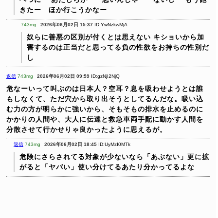
きたー ほか行こうかなー
743mg
2026年06月02日 15:37
ID:YwNzkwMjA
奴らに善悪の区別が付くとは思えない
キショいから加
害するのは正当だと思ってる負の性欲をお持ちの性別だ
し
返信
743mg
2026年06月02日 09:59
ID:gzNjI2NjQ
危なーいって叫ぶのは日本人？空耳？息を吸わせようとは誰
もしなくて、ただ穴から取り出そうとしてるんだな。吸い込
む力の方が明らかに強いから、そもそもの排水を止めるのに
かかりの人間や、大人に伝達と救急車両手配に動かす人間を
分散させて行かせりゃ良かったように思えるが。
返信
743mg
2026年06月02日 18:45
ID:UyMzI0MTk
危険にさらされてる対象が少ないなら「あぶない」更に拡
がると「ヤバい」使い分けてるあたり分かってるよな