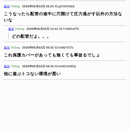
返信
743mg
2026年06月02日 08:24
ID:g0ODI5MzE
こうなったら配管の途中に穴開けて圧力逃がす以外の方法な
いな
返信
743mg
2026年06月02日 12:41
ID:Y1MDIxNTE
どの配管だよ。。。
返信
743mg
2026年06月02日 08:32
ID:k0MjY0OTc
これ保護カバーがあっても無くても事故るでしょ
返信
743mg
2026年06月02日 08:35
ID:k4NDU0NDQ
他に遊ぶトコない環境が悪い