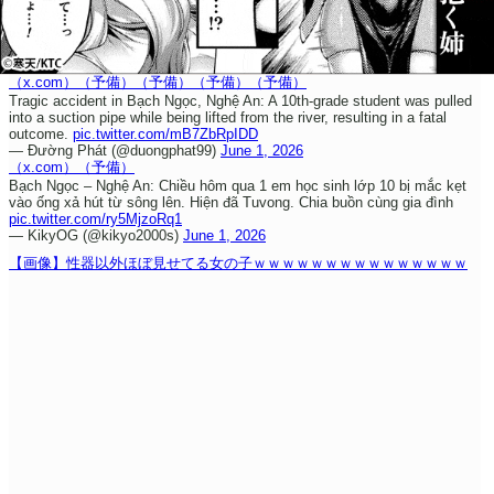
（x.com）
（予備）
（予備）
（予備）
（予備）
Tragic accident in Bạch Ngọc, Nghệ An: A 10th-grade student was pulled
into a suction pipe while being lifted from the river, resulting in a fatal
outcome.
pic.twitter.com/mB7ZbRpIDD
— Đường Phát (@duongphat99)
June 1, 2026
（x.com）
（予備）
Bạch Ngọc – Nghệ An: Chiều hôm qua 1 em học sinh lớp 10 bị mắc kẹt
vào ống xả hút từ sông lên. Hiện đã Tuvong. Chia buồn cùng gia đình
pic.twitter.com/ry5MjzoRq1
— KikyOG (@kikyo2000s)
June 1, 2026
【画像】性器以外ほぼ見せてる女の子ｗｗｗｗｗｗｗｗｗｗｗｗｗｗｗ