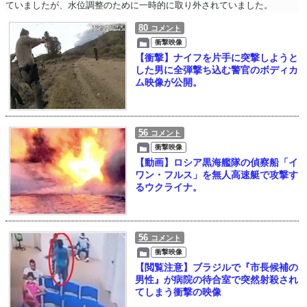
ていましたが、水位調整のために一時的に取り外されていました。
80
コメント
衝撃映像
【衝撃】ナイフを片手に突撃しようと
した男に全弾撃ち込む警官のボディカ
ム映像が公開。
56
コメント
衝撃映像
【動画】ロシア黒海艦隊の偵察船「イ
ワン・フルス」を無人高速艇で攻撃す
るウクライナ。
56
コメント
衝撃映像
【閲覧注意】ブラジルで『市長候補の
男性』が病院の待合室で突然射殺され
てしまう衝撃の映像