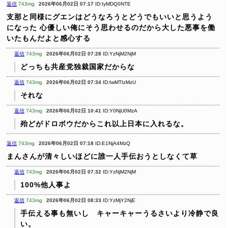
返信
743mg
2026年06月02日 07:17
ID:IyMDQ0NTE
支那と同様にグエンはどうなろうとどうでもいいと思うよう
になった
心優しい俺にそう思わせるのだから大した悪事を働
いたもんだよと感心する
返信
743mg
2026年06月02日 07:28
ID:YzNjM2NjM
どっちも共産党独裁国家だからな
返信
743mg
2026年06月02日 07:34
ID:IwMTIzMzU
それな
返信
743mg
2026年06月02日 10:41
ID:Y0NjU0MzA
殆どがドロボウだからこれ以上日本に入れるな。
返信
743mg
2026年06月02日 07:18
ID:E1NjA4MzQ
まんさんが清々しいほどに誰一人手伝おうとしなくて草
返信
743mg
2026年06月02日 07:32
ID:YzNjM2NjM
100%他人事よ
返信
743mg
2026年06月02日 08:33
ID:YzMjY2NjE
手伝える事も無いし キャーキャーうるさいより冷静で良
い。