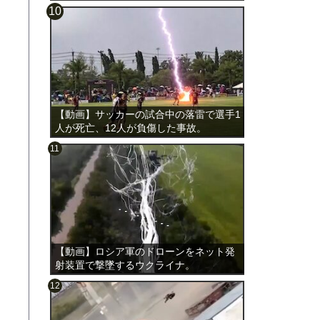
載。
【動画】サッカーの試合中の落雷で選手1
人が死亡、12人が負傷した事故。
。
【動画】ロシア軍のドローンをネット発
射装置で撃墜するウクライナ。