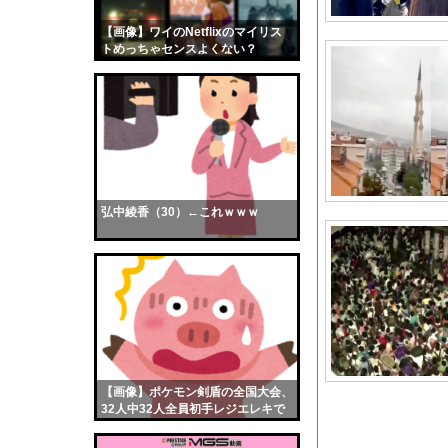
PTA会長「PTA参
【画像】ワイのNetflixのマイリス
【画像】おまえらくん
トめっちゃセンスよくない？
【画像】この女優さん
wwwwwww
【朗報】齋藤飛鳥、前
【画像】おまえらこう
海外「日本よ、お前が
勇気を出して白人美女
10年もの間浮気して
弘中綾香（30）←これｗｗｗ
ウクライナ侵攻以降、
【配信者】「金バエ」
【画像】女の子「危機
私「ちょっと、人の家
【唖然】フォークリフ
【放送事故】昔のドラ
【画像】ポケモン剣盾の全国大会、
【動画】「壁キャラは
32人中32人全員初手レジエレキで
完全にワンパターンｗｗｗ
安かったからGANT