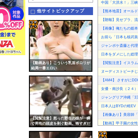
中国「大洪水！」三峡
他サイトピックアップ
【熊本地震】オールド
【朗報】見せブラ、流
【画像】俺たちの姫本
コテ
お前ら「日本も核武装
リン
ジャンポケ斎藤と代理
- 固
日本をダメにした総理
定リ
【動画あり】こういう乳首ポロリが
【閲覧注意】イスラム
ンク
結局一番エロい
ヌーディストビーチじ
自動
【AM4】 さすがに
更新
女優・南沙良（２４）
ツー
ジャングリア沖縄「3
ル
日本人はBYDの軽E
【画像あり】美容師「
【閲覧注意】怒った野生の猿が一瞬
【動画】甲子園の女性
で男性の頭皮を剥ぐ動画。怖すぎだ
ろ…
"テレビ大好き"高齢