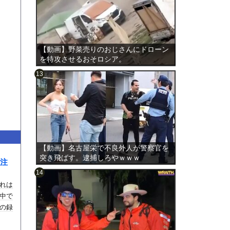
【動画】野菜売りのおじさんにドローン
を特攻させるおそロシア。
のは表
【動画】名古屋栄で不良外人が警察官を
突き飛ばす。逮捕しろやｗｗｗ
注
これは
中で
の録