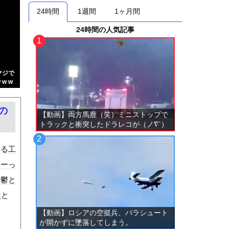
24時間
1週間
1ヶ月間
24時間の人気記事
マジで
w w
の
【動画】両方馬鹿（笑）ミニストップで
トラックと衝突したドラレコが（ノ∇`）
ある工
すーっ
。鬱と
性と
【動画】ロシアの空挺兵、パラシュート
が開かずに墜落してしまう。