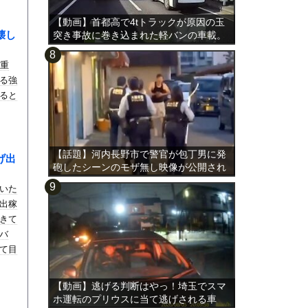
【動画】首都高で4tトラックが原因の玉
壊し
突き事故に巻き込まれた軽バンの車載。
二重
る強
ると
【話題】河内長野市で警官が包丁男に発
げ出
砲したシーンのモザ無し映像が公開され
る。
いた
出稼
きて
バ
て目
【動画】逃げる判断はやっ！埼玉でスマ
ホ運転のプリウスに当て逃げされる車