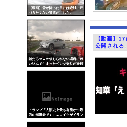
ちいかわ作者さん、総
【動画】雪が降った日には絶対に近
韓国サッカー界 W杯
づきたくない道路がこちら。
【画像】のんさん(3
安藤萌々アナ セクシ
ホームレスの数、20
【動画】1
『悪役令嬢転生おじさ
公開される
おすすめのG-SHO
家系ラーメンにチャー
嘘だろｗｗｗ信じられない場所に迷
い込んでしまったベンツ乗りが撮影
【悲報】ラッパーさん
されるｗｗｗ
【悲報】BYDの軽E
グラビア界の“がん攻
今の時期 河口で釣れ
【Xの車窓から】オー
【ポロリ悲話】ネット
トランプ「人類史上最も有能かつ最
【衝撃】「かわいい虫
強の指導者です」←コイツがイラン
如きに右往左往してる理由
「アメリカのヤンキー