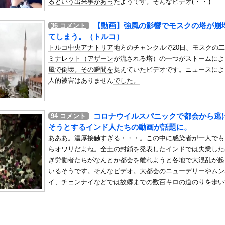
るという出来事があったようです。そんなビデオ(´･_･`)
加拒否した親へ最終警告。こうなってもいい？」
の机がこの女の子の椅子にされてたらｗｗｗ
【動画】強風の影響でモスクの塔が崩
36
コメント
、可愛すぎる
てしまう。（トルコ）
屈みで完全に見えてる動画が拡散されてしまう…
トルコ中央アナトリア地方のチャンクルで20日、モスクの
ミナレット（アザーンが流される塔）の一つがストームによ
いう地雷系の女子高生って好きじゃないの？
風で倒壊。その瞬間を捉えていたビデオです。ニュースによ
ナンバーワンだ」 熊本地震直後の日本の対応のスピードに世界が衝撃
人的被害はありませんでした。
にチン凸したアジア人短小男
、爆笑されてしまうｗｗｗ
た嫁。まさかと思い長男のDNA鑑定をするがいいな？と問うと、元嫁...
コロナウイルスパニックで都会から逃
94
コメント
ロシア軍兵士のHIV感染が2000％急増…ウクライナメディア！
そうとするインド人たちの動画が話題に。
のSNS更新が1週間途絶え、様々な憶測が飛び交う。1週間ぶりの投...
あああ。濃厚接触すぎる・・・。この中に感染者が一人でも
管理フォーーーーム！！！」
らオワリだよね。全土の封鎖を発表したインドでは失業した
の金庫触らないでよ！」キチママ『そこに金庫があったから、開けてみ...
ぎ労働者たちがなんとか都会を離れようと各地で大混乱が起
いるそうです。そんなビデオ。大都会のニューデリーやムン
トの免許、返納してきたんやが・・・・・・・・・
イ、チェンナイなどでは故郷までの数百キロの道のりを歩い
マのレ◯プシーン、今見るとアウトすぎる・・・
指す人たちもいるんだって(´･_･`)
ダサい」と言って超激レア出し続ける脳キンw
Z全巻買ったんだがｗｗｗｗｗｗｗｗｗｗｗｗｗ