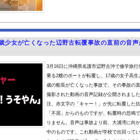
額30億超の大豪邸を建てるｗｗｗｗｗｗｗｗｗｗｗｗｗｗｗｗｗｗｗ
やオリンピック等で外国人審判員に女性を派遣し性的サービスで買収し...
1)のミニスカ生脚姿が意外とエロいと話題
ーポーズ！！
年ちょいで90％減少・・・・・
7歳少女が亡くなった辺野古転覆事故の直前の音声
ん』6話感想 モブ令嬢に絡まれるアンナ！
。
CK教えろ。それ買う。ちな現場仕事
シューとキャベツをトッピングして食べるのが好き
3月16日に沖縄県名護市辺野古沖で修学旅行
、札束披露するもネット民から新社会人の初ボーナスくらいしかないと...
乗る2艘のボートが転覆し、17歳の女子高生と
Vラッコを自動車評論家が褒めてる日本、中国人からは馬鹿にされてる...
歳の船長が亡くなった事故で、その事故の
めルーキー”三園響子にがん攻めされたいよな！
撮影された動画の音声記録が公開されまし
る美味い魚教えて
注、赤文字の「キャー！」が先に転覆した
ビスかと思ったら野生の炊飯器で草 ほか
「不屈」からのものですが、転覆時の悲鳴
で拡散してるおっぱいポロリ動画、何故か叩かれる・・・
りません。音声は事故より前、大浦湾に向
」ランキング、ついに発表される
中のものです。これ動画が学校で出回って
がアジア人にケンカを売った結果ｗｗｗ」 ほか