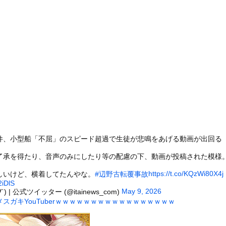
に乗っていた。前方クリア、進路よ～し♪ → だがこうなる…
値、発表されるｗｗｗｗｗ(※画像あり)
れ反対」56.3％に わずか2年で20.7ポイント増、東大調査...
嫁とセックスしたんだが・・・
、『エロ漫画』で人生逆転
の穴、そこには「謎の文字が刻まれた宇宙服の遺体」が…… 196...
木に登って激しい戦い
乳美少女、水着グラビアで愛されボディを大放出wwwwww甲斐心...
26)、縛られてムチムチお乳が強調されてしまう
）
していたドラム缶が爆発
件、小型船「不屈」のスピード超過で生徒が悲鳴をあげる動画が出回る
の大学ヤリサーの流出エロ動画（顔出し）が一番抜ける
了承を得たり、音声のみにしたり等の配慮の下、動画が投稿された模様
代表に激怒！『惨憺たる結果、徹底的な刷新が必要だ』と監督や協会を...
https://t.co/KQzWi80X4j
唐揚げ屋ｗｗｗｗｗ
しいけど、横着してたんやな。
#辺野古転覆事故
2iDlS
癖ブッ刺さりで精子ドクドク作られるわｗｗｗｗ
May 9, 2026
) | 公式ツイッター (@itainews_com)
スガキYouTuberｗｗｗｗｗｗｗｗｗｗｗｗｗｗｗｗｗ
で行列、出来ない
に点火 マンホールが爆発しふた吹き飛ぶ