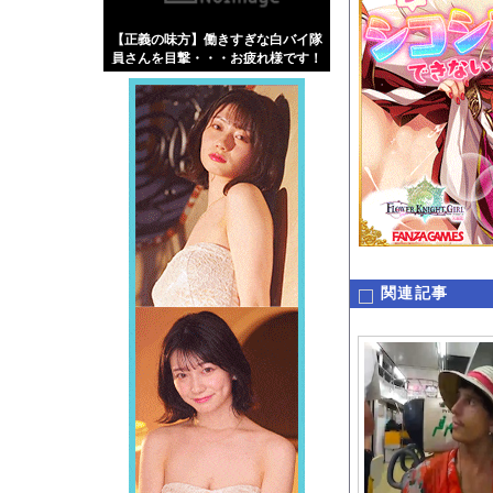
【画像】伊藤舞雪とか
【正義の味方】働きすぎな白バイ隊
【緊急】肛門にスティ
員さんを目撃・・・お疲れ様です！
お知らせ
【動画】タイのティパ
Powered by livedo
1000m
このページは
示されません。
関連記事