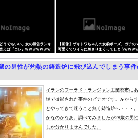
V「ラッコ」をどう見ているのか？…中国メディア！
,000人以上死亡、ほとんどが高齢者で若者は元気・・・
ていると確信した某映画評論家、「上級公務員試験に合格とは書いてな...
規ディーラーで車検を頼んだら担当整備士が「グエン」さんだったから...
回る賃上げを日本に定着させる」 →国家公務員月給3.51％増へ...
どうでもいい」女の報告ランキ
【画像】ザキトワちゃんの女豹ポーズ、ガチの
国で認めてるもの 「キムチ」あと3つは？
ば『コレ』w w w w w w w
可愛くてワイらに刺さりまくってしまうw w w w 
優香）がグラビア復帰！結局、脱ぐしかないｗｗｗｗ
w w w w
い女社長のひなの花音が中出し解禁
8歳の男性が灼熱の鋳造炉に飛び込んでしまう事件
念公園を追い出された左翼さん、流石にキモすぎて炎上
をrawやhitomiを使わずに無料で読む方法│五梅
最少の21%へ低下！タイムズ会員にアンケート
イランのフーラド・ランジャン工業都市に
ダム「9門開放！（全力放流」中国都市「三峡沿線の道路水没」中国政...
場で撮影された事件のビデオです。左から
て、ついに、、、
とやってきて迷うこと無く鋳造炉へ・・・
代表監督を追及「なぜ負けたのか」
かなのかなあ。調べてみましたが28歳の男
べきか…1万年ぶり史上最大級の火山の兆し＝韓国の反応
しか分かりませんでした。
いた。私が上に物を投げるフリをする → 猫はこうなります…