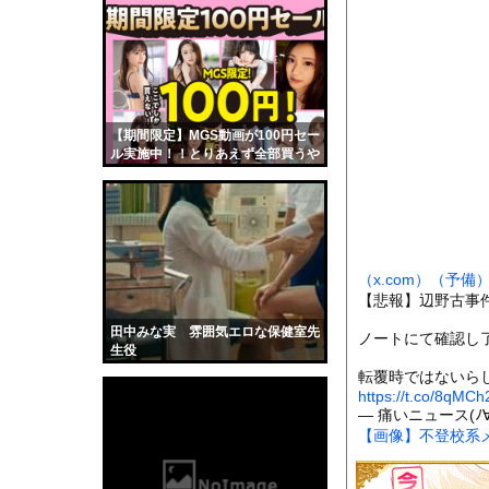
彼女がカヤックの先端
【衝撃】移民さんの価
【急増】「外国人受け入
★★昨晩、久しぶりに
【衝撃】34歳ニート
【期間限定】MGS動画が100円セー
ル実施中！！とりあえず全部買うや
地面に空いた深さ約4m
ろｗｗｗｗｗ
【動画】ヒョウ2頭が
【画像】STU48の巨
【画像】吉川愛さん(
（x.com）
（予備
道路脇で男性が缶切断
【悲報】辺野古事
【黒歴史】こういう昔
田中みな実 雰囲気エロな保健室先
ノートにて確認し
韓国人「安貞桓が韓国
生役
ケンタッキーとか言う
転覆時ではないら
https://t.co/8qMCh
【画像】このAVが性
— 痛いニュース(ﾉ∀`
【画像】不登校系メ
【悲報】味噌ラーメン
【中国】男の子が爆竹