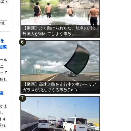
ち出て
の他
【動画】よく助けられたな。岐阜の川で
外国人が溺れてしまう事故。
を
国際
ール
ユニ
って
稿し
【動画】高速道路を走行中の車からリア
･`)
ガラスが飛んでくる事故(ﾟoﾟ)
東
かよ
し
トキ
遅れ