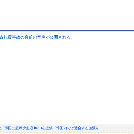
野古転覆事故の直前の音声が公開される。
、韓国に超希少血液Jr(a-)を提供「韓国内では適合する血液を...