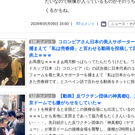
たいなので映像が入っているものがそのう
いう自炊最強のメシｗｗｗｗｗｗｗｗ
くるかもね。
している。私の知らないスマホで連絡を取り合い、日中会ったりしてい...
い女社長のひなの花音が中出し解禁
83
2026年05月09日 16:00 ┃
コメント
┃
ニュース・そ
ーポーズ！！
象予報士さん、意外と小さかった
コロンビアさん日本の美人サポーター
198
コメント
捕まえて「私は売春婦」と言わせる動画を投稿して
・ワトソン可愛すぎワロッタｗｗｗｗｗｗｗｗｗ
炎上ｗｗｗ
モってめちゃくちゃヱロくて可愛いよな
お馬鹿なｗｗｗまぁ両方酔っぱらってたんだろうけども。ワ
ドカップ日本（2）コロンビア（1）の試合後に日本代表の
ンコーン王子が日本人女性とデートか？
フォームを着た美人サポーターを捕まえて「私は日本からや
正常脳幹を摘出された女性､重篤な植物状態だが意識は正常で何かを思...
きた売春婦です」とスペイン語で言わせる動画をネットに投
！藤沢市で撮影された予測可能割合が気になる事故のドラレコ。
たコロンビア人が国際炎上しているようです。そのビデオ(´･_
歩写真集公式、お詫び
【動画】反ワクチン団体の神真都Q、
122
コメント
京ドームでも嫌がらせをしていたｗ
スリニットの巨乳、横乳、脇！！【GIF動画あり】
ネットを検索すると全国どこの接種会場にも出没しているの
った子どもがアレルギーやぜん息になりにくい『農場効果』を引き起こ...
ｗｗｗしかも各地に支部まであって協力者もたくさんいるら
部隊、ロシアのヴォロネジ州に展開か…北朝鮮は本質的にウクライナと...
い・・・。先日紹介した反ワクチン団体の「神真都Q（ヤマ
子様」の手塚国光の零式サーブ、ガチで強すぎるｗｗｗｗ
ュー）」が東京ドームの接種会場を襲撃し、接種が2時間も