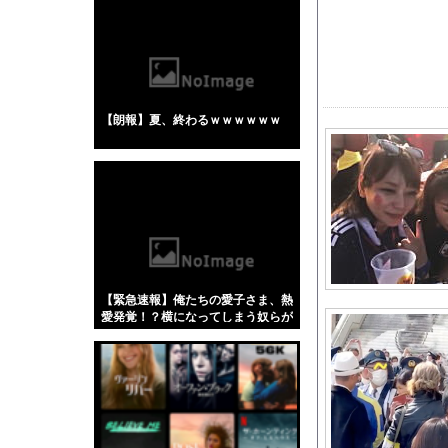
【悲報】「蕎麦」とか
【4/4】嫁が浮気を
乳首の立ちっぷりが凄
安藤萌々アナ セクシ
【朗報】夏、終わるｗｗｗｗｗｗ
【画像】 テレ朝の気
やっぱり肉が好き
【悲報】全盛期のエマ
【ポケモン】ナンジャ
【動画】タイのティパ
【京都大病院】誤って
【動画】うそでしょー
【緊急速報】俺たちの愛子さま、熱
【日向坂46】藤嶌果
愛発覚！？横になってしまう奴らが
大量発生してしまう…
河出奈都美アナ ノー
【衝撃】農村地域で育
北朝鮮の弾道ミサイル
【画像】「テニスの王