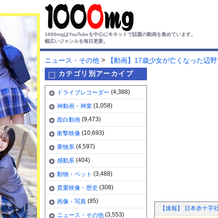
1000mgはYouTubeを中心に今ネットで話題の動画を集めています。
幅広いジャンルを毎日更新。
>
ニュース・その他
【動画】17歳少女が亡くなった辺
カテゴリ別アーカイブ
(4,388)
ドライブレコーダー
(1,058)
神動画・神業
(9,473)
面白動画
(10,693)
衝撃映像
(4,597)
乗物系
(404)
感動系
(3,488)
動物・ペット
(308)
貴重映像・歴史
(85)
画像・写真
【速報】 日本赤十字社
(3,553)
ニュース・その他