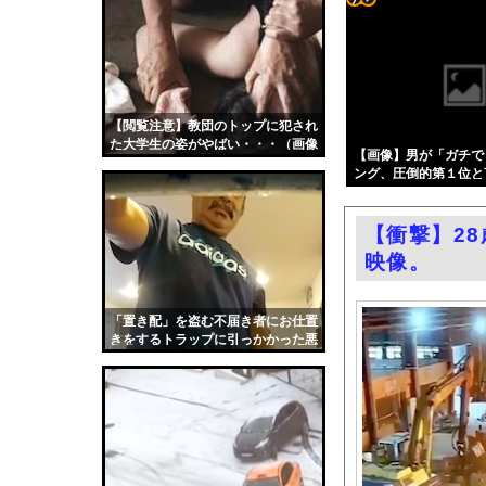
日本人はBYDの軽E
コテ
ドイツ、熱中症で10
リン
高市首相が経歴詐称し
- 固
【悲報】ﾈｯﾄ民「正
定リ
【閲覧注意】教団のトップに犯され
高市総理「物価上昇を上
た大学生の姿がやばい・・・（画像
ンク
【画像】男が「ガチで
お前らがメイドイン韓
あり）
ング、圧倒的第１位と言え
自動
小倉ゆうか（元・小倉
w w w
更新
乳首の立ちっぷりが凄
【衝撃】2
ツー
【ニュース】 広島記
映像。
ル
エロ漫画『冥婚の花嫁』
路上駐車経験率が過去
「置き配」を盗む不届き者にお仕置
きをするトラップに引っかかった悪
中国「大洪水！」三峡
人たちの動画。
職場の人妻と不倫をし
韓国国会、サッカー前
日本旅行キャンセルす
うちのネコが目の前に