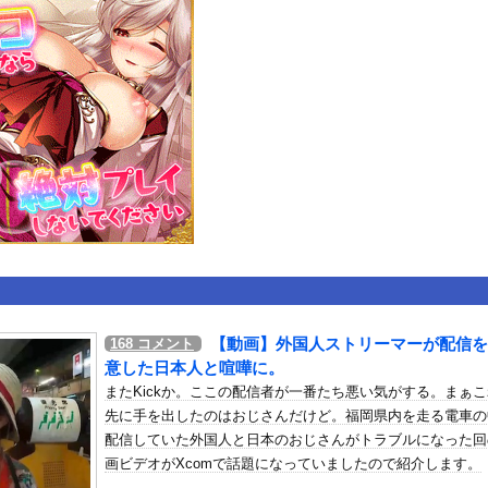
いうＡＶ女優ｗｗｗｗｗｗｗｗｗｗw
ックのり入れたけど出てこないの！！
ンコーン王子が日本人女性とデートか？
or 相互RSS
g
が管理しています。 RSS設定 更新順130件まで。それ以降の古いも
【動画】外国人ストリーマーが配信を
168
コメント
意した日本人と喧嘩に。
またKickか。ここの配信者が一番たち悪い気がする。まぁ
先に手を出したのはおじさんだけど。福岡県内を走る電車の
配信していた外国人と日本のおじさんがトラブルになった回
画ビデオがXcomで話題になっていましたので紹介します。