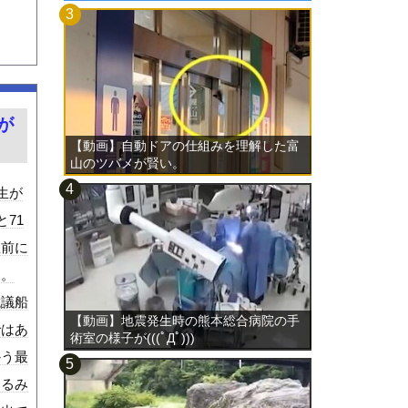
が
【動画】自動ドアの仕組みを理解した富
山のツバメが賢い。
生が
71
直前に
た。
抗議船
【動画】地震発生時の熊本総合病院の手
ではあ
術室の様子が(((ﾟДﾟ)))
かう最
いるみ