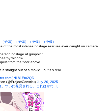
上昇を上回る賃上げを日本に定着させる」 →国家公務員月給3.5...
一番美味い食べ物はこれな、試してみろ！飛ぶぞ」
大盛り頼むの辞めてみます？」 ワイ「…食っちゃいけないものを売...
っている。潔癖症なのかな？ → 外で座る時はこうなります…
イリアン発表原稿」を渡した男！ 大統領執務室で1時間超、大富豪ロ...
語で話したのに英語で返された!」→日本人「まず発音を聞かせろ」
）
（予備）
（予備）
（予備）
（予備）
役リポーター、セクシーすぎる写真集を発売wwwww冴木柚葉、水着...
ne of the most intense hostage rescues ever caught on camera.
していたドラム缶が爆発
person hostage at gunpoint.
BS新人アナさん、プリケツ
a nearby window.
appels from the floor above.
前を走る車に巨大な岩が直撃
s straight out of a movie—but it’s real.
の大学ヤリサーの流出エロ動画（顔出し）が一番抜ける
itter.com/jNL81Em2QD
代表に激怒！『惨憺たる結果、徹底的な刷新が必要だ』と監督や協会を...
tion (@ProjectConstitu)
July 26, 2025
唐揚げ屋ｗｗｗｗｗ
姫、ついに発見される。これはかわヨ。
癖ブッ刺さりで精子ドクドク作られるわｗｗｗｗ
で行列、出来ない
に点火 マンホールが爆発しふた吹き飛ぶ