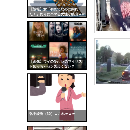
コメ高値掴みの損切り
【朗報】女「初めてなのに釣れ
【画像】おまえらくん
た！」釣りにハマる女性が続出ｗｗ
【画像】この女優さん
ｗ
【朗報】齋藤飛鳥、前
【画像】おまえらこう
海外「日本よ、お前が
勇気を出して白人美女
10年もの間浮気して
【画像】ワイのNetflixのマイリス
トめっちゃセンスよくない？
ウクライナ侵攻以降、
wwwwwww
【配信者】「金バエ」
【画像】女の子「危機
私「ちょっと、人の家
【悲報】韓国人「え待
【悲報】産経新聞社さ
弘中綾香（30）←これｗｗｗ
【規格外】実在する歴
【衝撃】ジムのランニ