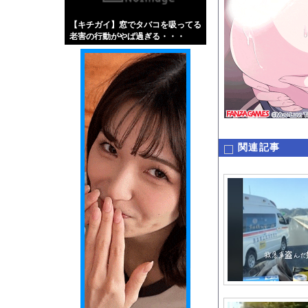
【画像】伊藤舞雪とか
【キチガイ】窓でタバコを吸ってる
【緊急】肛門にスティ
老害の行動がやば過ぎる・・・
お知らせ
【動画】これはお見事
Powered by livedo
1000m
このページは
関連記事
示されません。