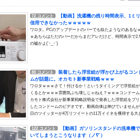
いう自炊最強のメシｗｗｗｗｗｗｗｗ
している。私の知らないスマホで連絡を取り合い、日中会ったりしてい...
【動画】洗濯機の残り時間表示、1ミ
72
コメント
ロリさせられた10代美少女のアーカイブ、500万再生越えｗｗｗ
信用できなかったｗｗｗｗｗ
女教師、見つかるｗｗｗ
ワロタ。PCのアップデートのバーでも似たようなのあるな
ｗあちらはただのバーだからまだアレだけど、時間表示で2.
ンダADUO改良型エンジン（PU）を搭載したアストンマーチンが...
の嘘かよ(´･_･`)
ぢ（50）、新聞に絶望の投稿ｗｗｗｗｗｗｗｗｗｗｗ
理想と現実
手に入れましたが必要レベルに達していないので装備できません」←こ...
装着したら浮世絵が浮かび上がるコン
80
コメント
検するぜ
ムが話題に。オカモト新事業戦略ｗｗｗ
と思ったけど日本より欧米が諸悪の根源やん他
ワロタｗｗｗさて！付けるか！というタイミングで浮世絵が
希、5回まで2失点の力投
くるとかｗｗｗ雰囲気ぶち壊しじゃねえ？ｗｗｗコンドーム
シーニットのノースリーブ巨乳！！【GIF動画あり】
カモト株式会社が新事業戦略説明会で発表した浮世絵をプリ
したコンドームのビデオです。動画自体は伸びていませんが
道vsカワラボvsスタダvsハロプロの大激戦
日のツイッターが4万リツイートの11万イイネを獲得する大
ラさん、専門家からあまりにも非情な一言を告げられる
話題になっています。もうここを広告枠として販売しても面
乳丸出しスタイル抜群の水着姿を披露
んじゃない？さて！付けるか！というタイミングで「ママレ
【動画】ガソリンスタンドの洗車機で
122
コメント
）ミニストップでトラックと衝突したドラレコが（ノ∇`）
ン」とかどうだろう。
いてしまうとこうなります（ノ∇`）