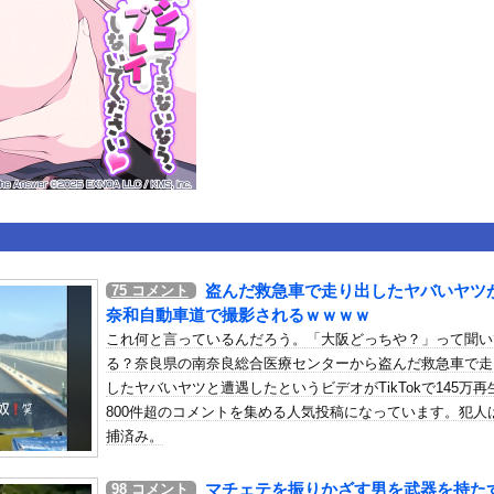
いうＡＶ女優ｗｗｗｗｗｗｗｗｗｗw
ックのり入れたけど出てこないの！！
。中国重慶市で珍しい事故が撮影される。
or 相互RSS
g
が管理しています。 RSS設定 更新順130件まで。それ以降の古いも
盗んだ救急車で走り出したヤバいヤツ
75
コメント
奈和自動車道で撮影されるｗｗｗｗ
これ何と言っているんだろう。「大阪どっちや？」って聞い
る？奈良県の南奈良総合医療センターから盗んだ救急車で走
したヤバいヤツと遭遇したというビデオがTikTokで145万再
800件超のコメントを集める人気投稿になっています。犯人
捕済み。
マチェテを振りかざす男を武器を持た
98
コメント