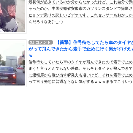
最初何が起きているのか分からなかったけど、これ自分で動
加速ｗｗｗｗｗｗｗｗｗ
ゃったのか。中国安徽省安慶市のガソリンスタンドで撮影さ
の机がこの女の子の椅子にされてたらｗｗｗ
ヒョンデ乗りの悲しいビデオです。これセンサーもおかしか
、可愛すぎる
んだろうなあ(´･_･`)
屈みで完全に見えてる動画が拡散されてしまう…
いう地雷系の女子高生って好きじゃないの？
【衝撃】信号待ちしてたら車のタイヤ
93
コメント
ナンバーワンだ」 熊本地震直後の日本の対応のスピードに世界が衝撃
がって飛んできたから素手で止めに行く男がすげえ
にチン凸したアジア人短小男
、爆笑されてしまうｗｗｗ
ｗ
た嫁。まさかと思い長男のDNA鑑定をするがいいな？と問うと、元嫁...
信号待ちしていたら車のタイヤが飛んできたので素手で止め
まうと言うとんでもない映像。そもそもタイヤが飛んできて
ロシア軍兵士のHIV感染が2000％急増…ウクライナメディア！
に運転席から飛び出す瞬発力も凄いけど、それを素手で止め
のSNS更新が1週間途絶え、様々な憶測が飛び交う。1週間ぶりの投...
って言う発想に普通ならない気がするｗｗｗまるでこういう
管理フォーーーーム！！！」
日常的にあるかのような冷静さで何かワロタ。もしかしてロ
の金庫触らないでよ！」キチママ『そこに金庫があったから、開けてみ...
だと日常的な事なのか？ｗ
って、何で日本の避難所って10年前と同レベルなの(ドン引き
ん、東北地方での新聞発行を11月いっぱいで休止・・・・・・・・・
史上の人物で「こいつチートだろ…」と思った奴あげてけ
ングマシーン占拠してずっと歩いてる男の正体←これｗｗｗｗｗ