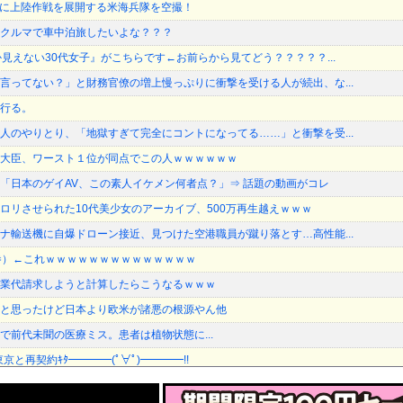
ム島に上陸作戦を展開する米海兵隊を空撮！
クルマで車中泊旅したいよな？？？
か見えない30代女子』がこちらです←お前らから見てどう？？？？？...
言ってない？」と財務官僚の増上慢っぷりに衝撃を受ける人が続出、な...
行る。
人のやりとり、「地獄すぎて完全にコントになってる……」と衝撃を受...
大臣、ワースト１位が同点でこの人ｗｗｗｗｗｗ
「日本のゲイAV、この素人イケメン何者点？」⇒ 話題の動画がコレ
ロリさせられた10代美少女のアーカイブ、500万再生越えｗｗｗ
ナ輸送機に自爆ドローン接近、見つけた空港職員が蹴り落とす…高性能...
巻）←これｗｗｗｗｗｗｗｗｗｗｗｗｗｗ
業代請求しようと計算したらこうなるｗｗｗ
と思ったけど日本より欧米が諸悪の根源やん他
で前代未聞の医療ミス。患者は植物状態に...
と再契約ｷﾀ━━━━(ﾟ∀ﾟ)━━━━!!
で呼び止められた元毎日新聞記者、「元毎日と名乗ってSNSで活動す...