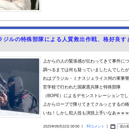
が地上波にスピード復帰できる理由←コレ、誰にも分からない模様w ...
スケベおばさんｗｗｗｗｗｗｗ
懲役になった奴、怖い・・・・・
ダ「ラーメン700円は安すぎる！2000円にするべき」
検するぜ
ラジルの特殊部隊による人質救出作戦、格好良す
ク降りる事を決意する………
トの巨乳、谷間チラ！！
めルーキー”三園響子にがん攻めされたいよな！
上からの人の緊張感が伝わってきて事件に
くった結果
調べるまでは何も疑っていましたんでした
って、何で日本の避難所って10年前と同レベルなの(ドン引き
れはブラジル・ミナスジェライス州の軍事
る美味い魚教えて
官学校で行われた国家憲兵隊と特殊部隊
e Mujica』7話感想 再び集まる5人！最後のCR...
（BOPE）によるデモンストレーションでし
ビスかと思ったら野生の炊飯器で草 ほか
上からロープで降りてきてクルッとするの
で拡散してるおっぱいポロリ動画、何故か叩かれる・・・
いね！しかし犯人役も演技上手いなあｗｗ
」ランキング、ついに発表される
がアジア人にケンカを売った結果ｗｗｗ」 ほか
63
2025年09月22日 00:00 ┃
コメント
┃
面白