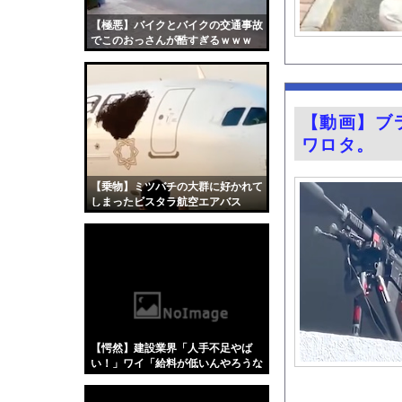
【衝撃】広末涼子さん
【極悪】バイクとバイクの交通事故
【画像】インスタのド
でこのおっさんが酷すぎるｗｗｗ
【画像】17歳で無期
世界のケイスケ・ホン
暇やから近くの山に探
【動画】ブ
バイク乗りワイ、バイ
ワロタ。
河出奈都美アナ ニッ
グラビア界の“がん攻
【乗物】ミツバチの大群に好かれて
しまったビスタラ航空エアバス
AIで人員削減やりま
A320
【悲報】韓国人「え待
今の時期 河口で釣れ
『BanG Dream! Av
【Xの車窓から】オー
【ポロリ悲話】ネット
【愕然】建設業界「人手不足やば
【衝撃】「かわいい虫
い！」ワイ「給料が低いんやろうな
ぁ」→調べた結果w w w w w w w
「アメリカのヤンキー