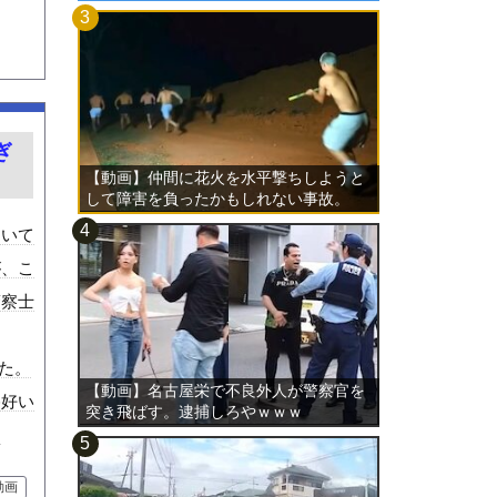
ぎ
【動画】仲間に花火を水平撃ちしようと
して障害を負ったかもしれない事故。
ついて
が、こ
警察士
た。
【動画】名古屋栄で不良外人が警察官を
格好い
突き飛ばす。逮捕しろやｗｗｗ
ｗ
動画