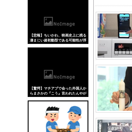
【悲報】「蕎麦」とか
【4/4】嫁が浮気を
生配信中に猫に乳首ポ
【画像】露出狂の高校
【悲報】ちいかわ、映画史上に残る
【動画】 撮影走行でホ
凄まじい超初動型である可能性が浮
【悲報】 氷河期弱お
上してしまう
【モニター】HDRの
ゲーム「すごい武器を
暇やから近くの山に探
太平洋戦争史振り返る
ドジャース・佐々木朗
【驚愕】マチアプで会った外国人か
白戸ゆめのアナ セク
らまさかの『こう』言われたんやが
これワイ詰みか？？？？？？？
【日向坂46】来月、坂
【超悲報】明日花キラ
新人声優の結月花、下
【動画】両方馬鹿（笑