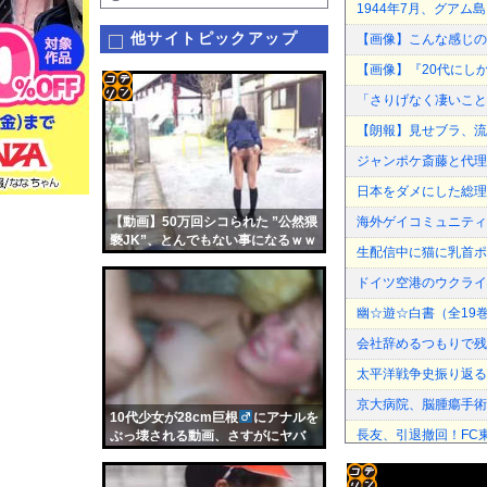
1944年7月、グア
他サイトピックアップ
【画像】こんな感じの
【画像】『20代にし
「さりげなく凄いこと
コテ
【朗報】見せブラ、流
リン
ジャンポケ斎藤と代理
- 固
日本をダメにした総理
定リ
【動画】50万回シコられた ”公然猥
海外ゲイコミュニティ
ンク
褻JK”、とんでもない事になるｗｗ
生配信中に猫に乳首ポ
ｗ
自動
ドイツ空港のウクライ
更新
幽☆遊☆白書（全19
ツー
会社辞めるつもりで残
ル
太平洋戦争史振り返る
京大病院、脳腫瘍手術
10代少女が28cm巨根
にアナルを
長友、引退撤回！FC東京
ぶっ壊される動画、さすがにヤバ
い・・・（動画）
後輩記者に歩道橋近く