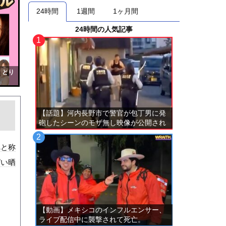
24時間
1週間
1ヶ月間
24時間の人気記事
！とり
【話題】河内長野市で警官が包丁男に発
砲したシーンのモザ無し映像が公開され
る。
べと称
ぱい晒
【動画】メキシコのインフルエンサー、
ライブ配信中に襲撃されて死亡。