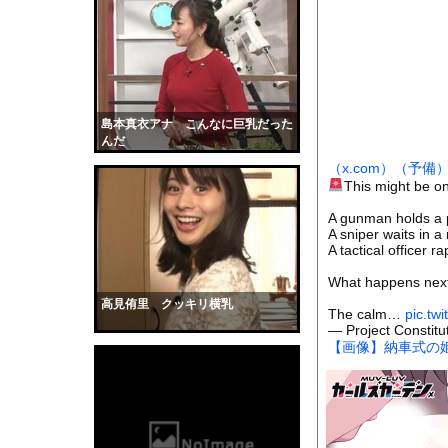
【悲報】高市総理「物価
【動画】白人「日本で
保健師「まずは社食で
うちの彼女は少し変わ
トランプ大統領に「エ
島本真衣アナ こんなに巨乳だった
んだ
【動画】外国人「日本
（x.com）
（予備
「王様のブランチ」現
This might be o
道路脇で男性が缶切断
A gunman holds a 
【画像】元モデルのT
A sniper waits in 
A tactical officer r
【動画】山道で落石。
What happens next i
【黒歴史】こういう昔
高見侑里 クッキリ横乳
The calm…
pic.tw
韓国人「安貞桓が韓国
— Project Constitu
ケンタッキーとか言う
【画像】納車式の
【画像】このAVが性
【悲報】味噌ラーメン
【中国】男の子が爆竹