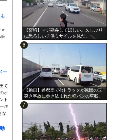
リも
ｗｗ
【宮崎】マジ勘弁してほしい。久しぶり
に恐ろしい子供ミサイルを見た。
5倍
ドー
出て
【動画】首都高で4tトラックが原因の玉
のオ
突き事故に巻き込まれた軽バンの車載。
ント
一昨
きな
白い
モ
動