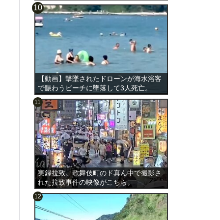
【動画】撃墜されたドローンが海水浴客
で賑わうビーチに墜落して3人死亡。
実録拉致。歌舞伎町のド真ん中で撮影さ
れた拉致事件の映像がこちら。