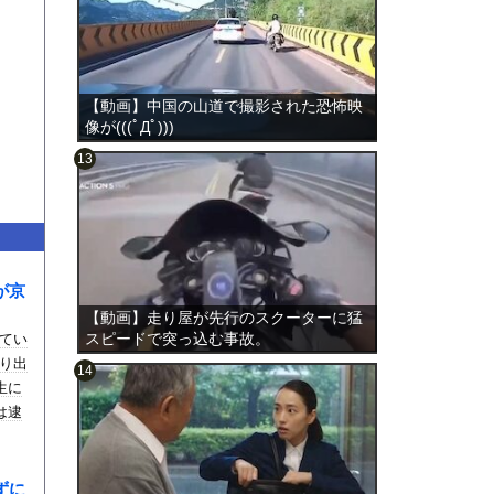
【動画】中国の山道で撮影された恐怖映
像が(((ﾟДﾟ)))
のは表
が京
【動画】走り屋が先行のスクーターに猛
スピードで突っ込む事故。
てい
り出
生に
は逮
ずに