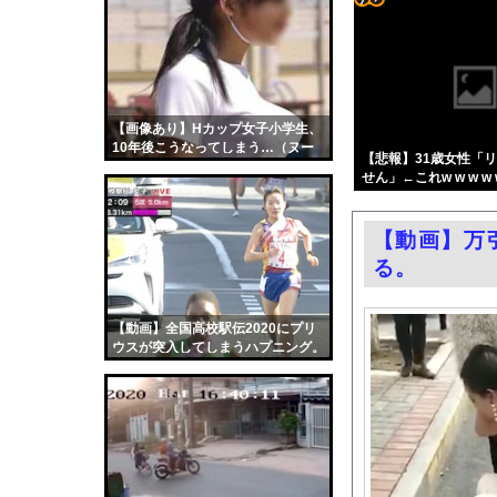
【朗報】声優、なんか
コテ
【悲報】池袋パパ活刺殺
リン
早稲田大学「学生の皆
- 固
韓国メディア「幻とな
定リ
【画像あり】Hカップ女子小学生、
パさん「平和を願う式
10年後こうなってしまう…（ヌー
ンク
【悲報】31歳女性「
エロ漫画『冥婚の花嫁』
ドあり）
せん」←これw w w w w
自動
AmazonのアツさM
更新
妊婦・田中みな実さん
【動画】万
ツー
コスプレイヤーまめだ
る。
ル
路上駐車経験率が過去
【画像】桐谷さん「人
【動画】全国高校駅伝2020にプリ
ウスが突入してしまうハプニング。
中国「大洪水！」三峡
職場の人妻と不倫をし
韓国国会、サッカー前
日本旅行キャンセルす
うちのネコが目の前に