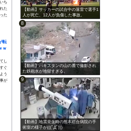
いち
れた
【動画】サッカーの試合中の落雷で選手1
った
人が死亡、12人が負傷した事故。
が転
ｗｗ
てし
【動画】パキスタンの山の麓で撮影され
すぐ
た鉄砲水が地獄すぎる。
よう
事が
シア
【動画】地震発生時の熊本総合病院の手
術室の様子が(((ﾟДﾟ)))