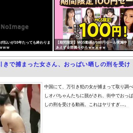
AIに勝ちそう。「声も「人格の象徴」明記、法務省」
事件、26歳の女性被告に懲役6年「司法の女割」批判が紛糾 → ...
さん、近隣飲食店での無銭飲食はやめてください」
った女性天皇。日本皇族に韓半島の男の血が入る可能性がゼロに・・・...
典なのに防弾ガラスと防弾バッグSPで囲まれた壇上でスピーチする人...
リボ払いが10年たっても終わりま
【期間限定】MGS動画が100円セール実施中！
をrawやhitomiを使わずに無料で読む方法│五梅
 w w
あえず全部買うやろｗｗｗｗｗ
ax！心も踊る「マンガ毎週末セール（50%還元）」2日目襲来！
、背中と横乳を大胆露出して公の場に出てしまうｗｗｗｗｗｗ
引きで捕まった女さん、おっぱい晒しの刑を受け
いふくさんが駅のホームでパンモロ事故
最少の21%へ低下！タイムズ会員にアンケート
生かけて7億円貯めたのにガンで死ぬかも。もっと素直に遊べばよかっ...
中国にて、万引き犯の女が捕まって取り調
ダム「9門開放！（全力放流」中国都市「三峡沿線の道路水没」中国政...
しオバちゃんたちに脱がされ、街中でおっ
て、ついに、、、
しの刑を受ける動画。これはヤリすぎ…。
代表監督を追及「なぜ負けたのか」
べきか…1万年ぶり史上最大級の火山の兆し＝韓国の反応
いた。私が上に物を投げるフリをする → 猫はこうなります…