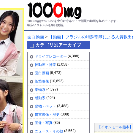
1000mgはYouTubeを中心に今ネットで話題の動画を集めています。
幅広いジャンルを毎日更新。
>
面白動画
【動画】ブラジルの特殊部隊による人質救出
カテゴリ別アーカイブ
(4,388)
ドライブレコーダー
(1,058)
神動画・神業
(9,473)
面白動画
(10,693)
衝撃映像
(4,597)
乗物系
(404)
感動系
(3,488)
動物・ペット
(308)
貴重映像・歴史
(85)
画像・写真
【イオンモール熊本】
(3,552)
ニュース・その他