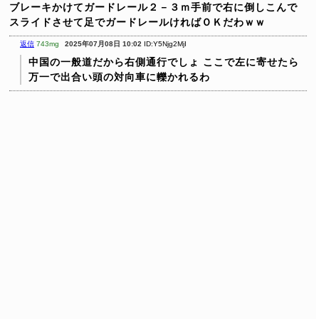
ブレーキかけてガードレール２－３ｍ手前で右に倒しこんで
スライドさせて足でガードレールければＯＫだわｗｗ
返信
743mg
2025年07月08日 10:02
ID:Y5Njg2MjI
中国の一般道だから右側通行でしょ
ここで左に寄せたら
万一で出合い頭の対向車に轢かれるわ