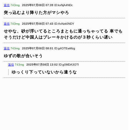
返信
743mg
2025年07月08日 07:39
ID:kxNjA4NDc
突っ込むより降りた方がマシやろ
返信
743mg
2025年07月08日 07:43
ID:AxNzk0NDY
せやな、砂が浮いてるところまともに通っちゃってる
車でも
そうだけど中国人はブレーキかけるのが３秒くらい遅い
返信
743mg
2025年07月08日 08:01
ID:g4OTEwMzg
ゆずの歌が合いそう
返信
743mg
2025年07月08日 13:02
ID:g0MDA3OTI
ゆっくり下っていないから違うな