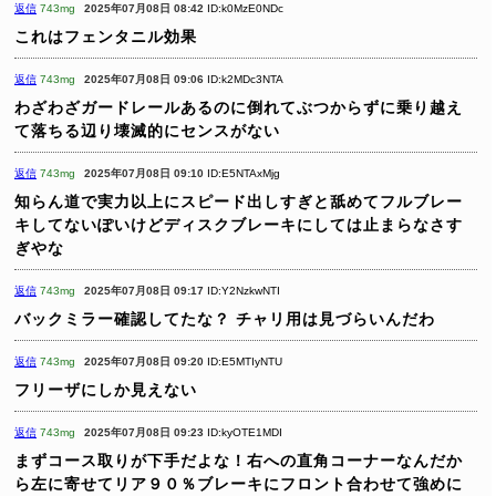
返信
743mg
2025年07月08日 08:42
ID:k0MzE0NDc
これはフェンタニル効果
返信
743mg
2025年07月08日 09:06
ID:k2MDc3NTA
わざわざガードレールあるのに倒れてぶつからずに乗り越え
て落ちる辺り壊滅的にセンスがない
返信
743mg
2025年07月08日 09:10
ID:E5NTAxMjg
知らん道で実力以上にスピード出しすぎと舐めてフルブレー
キしてないぽいけどディスクブレーキにしては止まらなさす
ぎやな
返信
743mg
2025年07月08日 09:17
ID:Y2NzkwNTI
バックミラー確認してたな？
チャリ用は見づらいんだわ
返信
743mg
2025年07月08日 09:20
ID:E5MTIyNTU
フリーザにしか見えない
返信
743mg
2025年07月08日 09:23
ID:kyOTE1MDI
まずコース取りが下手だよな！右への直角コーナーなんだか
ら左に寄せてリア９０％ブレーキにフロント合わせて強めに