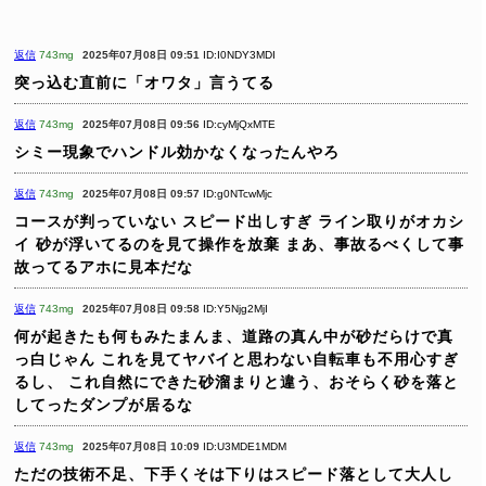
返信
743mg
2025年07月08日 09:51
ID:I0NDY3MDI
突っ込む直前に「オワタ」言うてる
返信
743mg
2025年07月08日 09:56
ID:cyMjQxMTE
シミー現象でハンドル効かなくなったんやろ
返信
743mg
2025年07月08日 09:57
ID:g0NTcwMjc
コースが判っていない
スピード出しすぎ
ライン取りがオカシ
イ
砂が浮いてるのを見て操作を放棄
まあ、事故るべくして事
故ってるアホに見本だな
返信
743mg
2025年07月08日 09:58
ID:Y5Njg2MjI
何が起きたも何もみたまんま、道路の真ん中が砂だらけで真
っ白じゃん
これを見てヤバイと思わない自転車も不用心すぎ
るし、
これ自然にできた砂溜まりと違う、おそらく砂を落と
してったダンプが居るな
返信
743mg
2025年07月08日 10:09
ID:U3MDE1MDM
ただの技術不足、下手くそは下りはスピード落として大人し