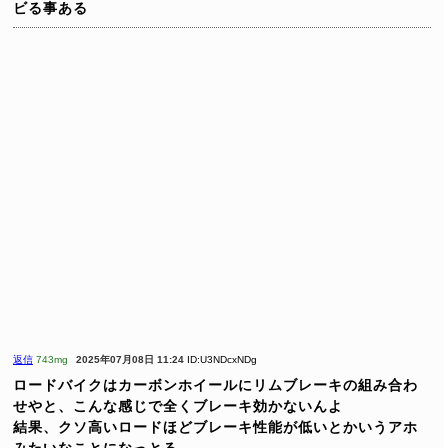
ビる事ある
返信
743mg
2025年07月08日 11:24
ID:U3NDcxNDg
ロードバイクはカーボンホイールにリムブレーキの組み合わ
せやと、こんな感じで全くブレーキ効かないんよ
結果、クソ高いロードほどブレーキ性能が低いとかいうアホ