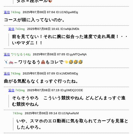
タボ＝段ボール
️
返信
743mg
2025年07月08日 07:04
ID:U1NDgwMDg
コースが頭に入ってないのか。
返信
743mg
2025年07月08日 10:41
ID:IwNjk3MDk
前を見てない！それに腕に似合った速度で走れ馬鹿！・・
いやマダニ！！
返信
ワリなるう4ね
2025年07月08日 07:05
ID:gyMTQwNjA
️
←ワリなるう
もコレで
️
返信
743mg
2025年07月08日 07:09
ID:k1MDM5MDg
曲がる気配もなくまっすぐ行ったね。
返信
743mg
2025年07月08日 07:19
ID:g0MDQ2ODE
そらそうやろ こういう競技やねん
どんどんまっすぐ進
む競技やねん
743mg
2025年07月08日 09:14
ID:U1NjAwNzM
いや、スマホのエロ動画に気を取られてカーブを見落と
したんやろ。