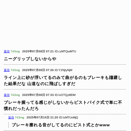
返信
743mg
2025年07月08日 07:21
ID:czMTQwMTU
ニーグリップしないからや
返信
743mg
2025年07月08日 07:26
ID:Y2NjIyNjM
ライン上に砂が浮いてるのみて曲がるのもブレーキも躊躇し
た結果だな
山道なのに飛ばしすぎだ
返信
743mg
2025年07月08日 07:33
ID:IxOTQyMDM
ブレーキ握ってる感じがしないからピストバイク式で単に不
慣れだったんだろ
返信
743mg
2025年07月10日 21:20
ID:IzMTUxMjQ
ブレーキ擦れる音がしてるのにピスト式とかwww