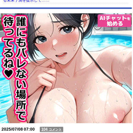
る未来予測を提示して……
【動画】USJの禁止エリアに子どもたちが続々乱入 → スタッフが注意し
ても止まらない事態に
Powered by livedoor 相互RSS
2025/07/08
07:00
104
コメント