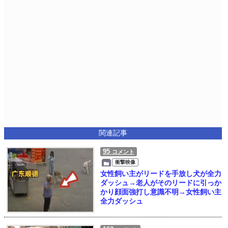
関連記事
95
コメント
衝撃映像
女性飼い主がリードを手放し犬が全力
ダッシュ→老人がそのリードに引っか
かり顔面強打し意識不明→女性飼い主
全力ダッシュ