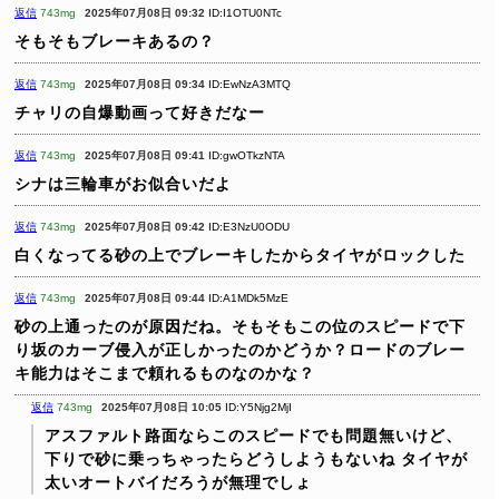
返信
743mg
2025年07月08日 09:32
ID:I1OTU0NTc
そもそもブレーキあるの？
返信
743mg
2025年07月08日 09:34
ID:EwNzA3MTQ
チャリの自爆動画って好きだなー
返信
743mg
2025年07月08日 09:41
ID:gwOTkzNTA
シナは三輪車がお似合いだよ
返信
743mg
2025年07月08日 09:42
ID:E3NzU0ODU
白くなってる砂の上でブレーキしたからタイヤがロックした
返信
743mg
2025年07月08日 09:44
ID:A1MDk5MzE
砂の上通ったのが原因だね。そもそもこの位のスピードで下
り坂のカーブ侵入が正しかったのかどうか？ロードのブレー
キ能力はそこまで頼れるものなのかな？
返信
743mg
2025年07月08日 10:05
ID:Y5Njg2MjI
アスファルト路面ならこのスピードでも問題無いけど、
下りで砂に乗っちゃったらどうしようもないね
タイヤが
太いオートバイだろうが無理でしょ