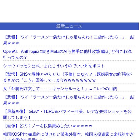
最新ニュース
【悲報】 ワイ「ラーメン一袋だけじゃ足らんわ！二袋作ったろ！」→結
果ｗｗｗ
OpenAI、Anthropicに続きMetaのAIも勝手に他社攻撃 嘘ξけど何これ流
行ってんの？
シャウエッセン公式、またこういうのでいい丼をポスト
【驚愕】SNSで異性とやりとり《不倫》になる？→既婚男女の約7割が
まさかの『こう』回答してしまうw w w w w w w w
女「43億円注文して………キャンセルっと！」←こいつの目的
【悲報】 ワイ「ラーメン一袋だけじゃ足らんわ！二袋作ったろ！」→結
果ｗｗｗ
【最新画像】 GLAY・TERU＆パフィー亜美、レアな夫婦ショットを公
開してしまう！
【画像】どのくノ一を快楽責めしたいｗｗｗｗｗ
韓国KOSPIで徹底的に儲けたい某海外資本、韓国人投資家に楽観的すぎ