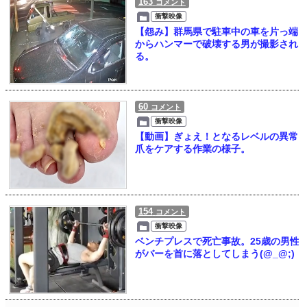
163
コメント
衝撃映像
【怨み】群馬県で駐車中の車を片っ端
からハンマーで破壊する男が撮影され
る。
60
コメント
衝撃映像
【動画】ぎょえ！となるレベルの異常
爪をケアする作業の様子。
154
コメント
衝撃映像
ベンチプレスで死亡事故。25歳の男性
がバーを首に落としてしまう(@_@;)