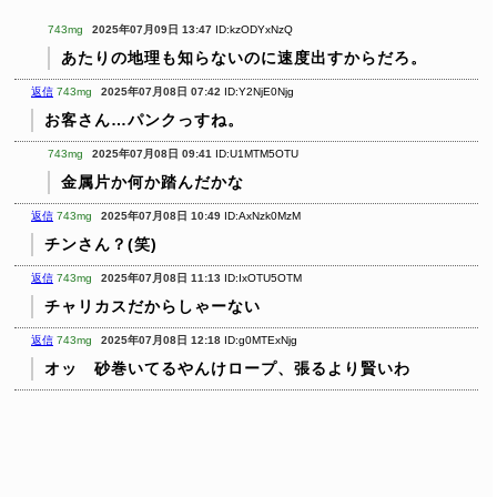
743mg
2025年07月09日 13:47
ID:kzODYxNzQ
あたりの地理も知らないのに速度出すからだろ。
返信
743mg
2025年07月08日 07:42
ID:Y2NjE0Njg
お客さん…パンクっすね。
743mg
2025年07月08日 09:41
ID:U1MTM5OTU
金属片か何か踏んだかな
返信
743mg
2025年07月08日 10:49
ID:AxNzk0MzM
チンさん？(笑)
返信
743mg
2025年07月08日 11:13
ID:IxOTU5OTM
チャリカスだからしゃーない
返信
743mg
2025年07月08日 12:18
ID:g0MTExNjg
オッ 砂巻いてるやんけロープ、張るより賢いわ