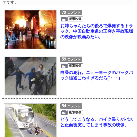
オです。
79
コメント
衝撃映像
お姉ちゃんたちの後ろで爆発するトラ
ック。中国自動車道の玉突き事故現場
の映像が映画みたい。
59
コメント
衝撃映像
白昼の犯行。ニューヨークのバックパ
ック強盗こわすぎるだろ(´･_･`)
54
コメント
衝撃映像
どうしてこうなる。バイク乗りがバス
と正面衝突してしまう事故の映像。