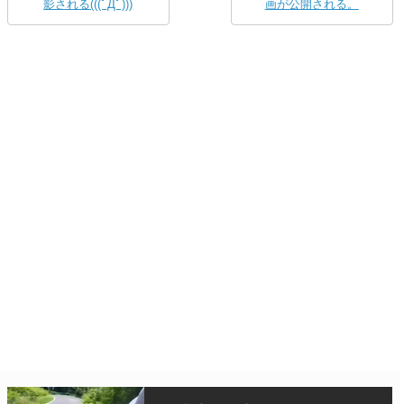
影される(((ﾟДﾟ)))
画が公開される。