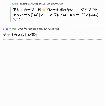
743mg
2025年07月08日 10:13
ID:Y1ODIyMDQ
下り＋カーブ＋砂
ブレーキ握れない ダイブでヒ
ャッハー＼(ﾟωﾟ)／
オワ(/・ω・)/ター. ⌒／(｡ω｡)
＼⌒
返信
743mg
2025年07月08日 09:47
ID:Y2NjI5NDc
チャリカスらしい落ち