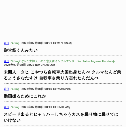
返信
743mg
2025年07月08日 08:21
ID:M1NDM4MjE
御堂筋くんみたい
返信
743mgOまNこ大神天下のご意見番インフルエンサーYouTuber Isigame Koudai ф
2025年07月08日 08:29
ID:Y2NDk1ODc
未開人 タヒ
こやつら自転車大国出身だんべ
クルマなんど乗
るようさなたすけ
自転車さ乗り方忘れたんだんべ
返信
743mg
2025年07月08日 08:40
ID:IwMzI3NzU
動画撮るためにこれか
返信
743mg
2025年07月08日 08:41
ID:I0MTE4MjI
スピード出るとヒャッハーしちゃうカスを乗り物に乗せては
いけない