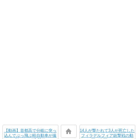
【動画】首都高で分岐に突っ
14人が撃たれて3人が死亡した
込んでぶっ飛ぶ軽自動車が撮
フィラデルフィア銃撃戦の動