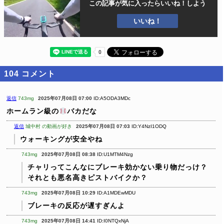
この記事が気に入ったら
いいね！しよう
いいね！
104
コメント
返信
743mg
2025年07月08日 07:00
ID:A5ODA3MDc
ホームラン級の
バカだな
返信
城中村 の動画が好き
2025年07月08日 07:03
ID:Y4NzI1ODQ
ウォーキングが安全やね
743mg
2025年07月08日 08:38
ID:U1MTM4Nzg
チャリってこんなにブレーキ効かない乗り物だっけ？
それとも悪名高きピストバイクか？
743mg
2025年07月08日 10:29
ID:A1MDEwMDU
ブレーキの反応が遅すぎんよ
743mg
2025年07月08日 14:41
ID:I0NTQxNjA