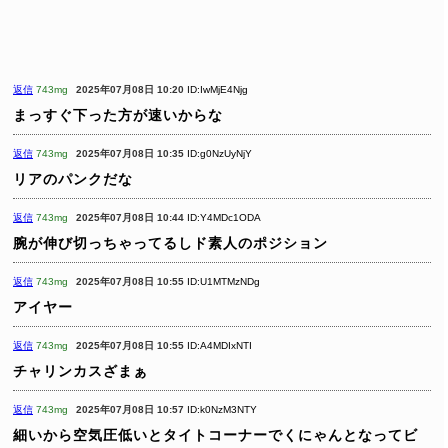
返信
743mg
2025年07月08日 10:20
ID:IwMjE4Njg
まっすぐ下った方が速いからな
返信
743mg
2025年07月08日 10:35
ID:g0NzUyNjY
リアのパンクだな
返信
743mg
2025年07月08日 10:44
ID:Y4MDc1ODA
腕が伸び切っちゃってるしド素人のポジション
返信
743mg
2025年07月08日 10:55
ID:U1MTMzNDg
アイヤー
返信
743mg
2025年07月08日 10:55
ID:A4MDIxNTI
チャリンカスざまぁ
返信
743mg
2025年07月08日 10:57
ID:k0NzM3NTY
細いから空気圧低いとタイトコーナーでくにゃんとなってビ