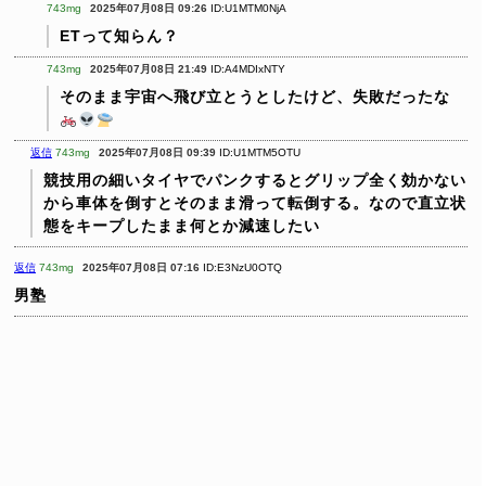
743mg
2025年07月08日 09:26
ID:U1MTM0NjA
ETって知らん？
743mg
2025年07月08日 21:49
ID:A4MDIxNTY
そのまま宇宙へ飛び立とうとしたけど、失敗だったな
️
️
返信
743mg
2025年07月08日 09:39
ID:U1MTM5OTU
競技用の細いタイヤでパンクするとグリップ全く効かない
から車体を倒すとそのまま滑って転倒する。なので直立状
態をキープしたまま何とか減速したい
返信
743mg
2025年07月08日 07:16
ID:E3NzU0OTQ
男塾