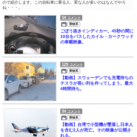
ので紹介します。この自転車に乗る人、変な人が多いのはなんでやろ
ね・・・。
54
コメント
乗物系
ごぼう抜きインディカー。45秒の間に
10台をパスしたカイル・カークウッド
の車載映像。
129
コメント
乗物系
【動画】スウェーデンでも充電待ちの
テスラが長い列を作ってしまう。最大
4時間待ち。
94
コメント
乗物系
【動画】台湾で小型機が墜落し日本人
を含む2人が死亡。その映像が公開さ
れる。