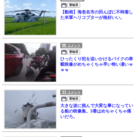
乗物系
【動画】海老名市の田んぼに不時着し
た米軍ヘリコプターが格好いい。
98
コメント
乗物系
ひったくり犯を追いかけるバイクの車
載映像がめちゃくちゃ早い怖い凄いｗ
ｗｗ
33
コメント
乗物系
大きな波に挑んで大変な事になってい
る船の映像集。3番はめちゃくちゃ痛
いだろ。