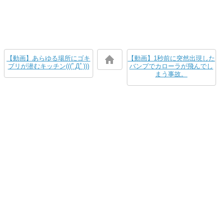
【動画】あらゆる場所にゴキ
【動画】1秒前に突然出現した
ブリが潜むキッチン(((ﾟДﾟ)))
バンプでカローラが飛んでし
まう事故。