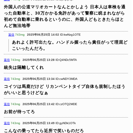
外国人の公道マリオカートなんとかしよう
日本人は車検を通
った自動車と、30万かかる免許があって警察に睨まれながら
初めて自動車に乗れるというのに、外国人どもときたらほと
んど無法地帯
返信
743mg
2025年06月25日 14:02
ID:kwNzg1OTE
あれよく許可出たな。ハンドル握ったら責任がって理屈ど
こいったんだろ。
返信
743mg
2025年06月25日 13:28
ID:Q4NDc5MTA
統失は隔離してくれ
返信
743mg
2025年06月25日 13:34
ID:cwNDY3MDA
コイツは馬鹿だけど
リカンベントタイプ自体も規制したほう
がいいと思うけどなぁ
返信
743mg
2025年06月25日 13:42
ID:czOTQ2MDE
お前が待ってろ
返信
743mg
2025年06月25日 13:49
ID:gyNDk1OTk
こんなの乗ってたら近所で笑いものだろ