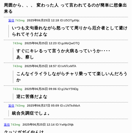
周囲から、、、
変わった人
って言われてるのが簡単に想像出
来る
返信
743mg
2025年06月25日 12:18
ID:U5OTg4Njc
いつも文句垂れながら怒ってて周りから厄介者として避け
られてそうだよな
743mg
2025年06月25日 12:23
ID:gzMzQwOTQ
すぐにキレるって言うか火病るっていうか････
あ、察し
743mg
2025年06月25日 18:57
ID:IxNTcxMTA
こんなイライラしながらチャリ乗ってて楽しいんだろう
か
743mg
2025年06月26日 09:06
ID:g1NzY5NDg
逆に苦痛だよな
返信
743mg
2025年06月27日 05:09
ID:c1NTk4MzA
統合失調症でしょ。
返信
743mg
2025年06月25日 12:14
ID:YwNjc0Njk
クッソガガイやんけ