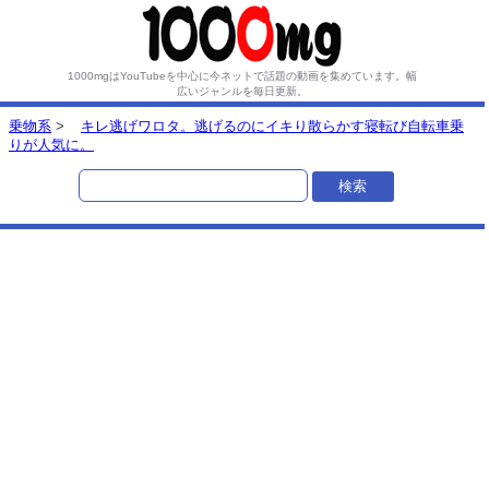
1000mgはYouTubeを中心に今ネットで話題の動画を集めています。
幅
広いジャンルを毎日更新。
乗物系
>
キレ逃げワロタ。逃げるのにイキり散らかす寝転び自転車乗
りが人気に。