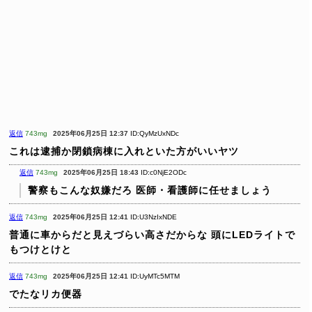
返信
743mg
2025年06月25日 12:37
ID:QyMzUxNDc
これは逮捕か閉鎖病棟に入れといた方がいいヤツ
返信
743mg
2025年06月25日 18:43
ID:c0NjE2ODc
警察もこんな奴嫌だろ
医師・看護師に任せましょう
返信
743mg
2025年06月25日 12:41
ID:U3NzIxNDE
普通に車からだと見えづらい高さだからな
頭にLEDライトで
もつけとけと
返信
743mg
2025年06月25日 12:41
ID:UyMTc5MTM
でたなリカ便器