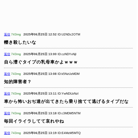
返信
743mg
2025年06月25日 12:52
ID:U2NDc2OTM
轢き殺したいな
返信
743mg
2025年06月25日 13:00
ID:czNDYxNjI
自ら漕ぐタイプの乳母車かよｗｗｗ
返信
743mg
2025年06月25日 13:08
ID:k5NzUzMDM
知的障害者？
返信
743mg
2025年06月25日 13:11
ID:YwNDUzNzI
車から怖いおぢ達が出てきたら乗り捨てて逃げるタイプだな
返信
743mg
2025年06月25日 13:18
ID:c3MDM5NTM
毎回イライラしてて哀れやね
返信
743mg
2025年06月25日 13:19
ID:E4MzM5MTQ