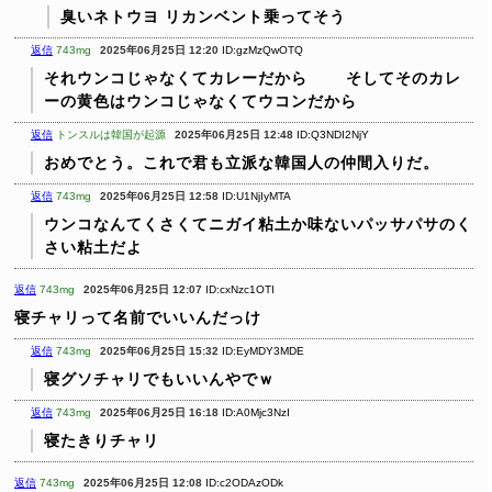
臭いネトウヨ
リカンベント乗ってそう
返信
743mg
2025年06月25日 12:20
ID:gzMzQwOTQ
それウンコじゃなくてカレーだから
そしてそのカレ
ーの黄色はウンコじゃなくてウコンだから
返信
トンスルは韓国が起源
2025年06月25日 12:48
ID:Q3NDI2NjY
おめでとう。これで君も立派な韓国人の仲間入りだ。
返信
743mg
2025年06月25日 12:58
ID:U1NjIyMTA
ウンコなんてくさくてニガイ粘土か味ないパッサパサのく
さい粘土だよ
返信
743mg
2025年06月25日 12:07
ID:cxNzc1OTI
寝チャリって名前でいいんだっけ
返信
743mg
2025年06月25日 15:32
ID:EyMDY3MDE
寝グソチャリでもいいんやでｗ
返信
743mg
2025年06月25日 16:18
ID:A0Mjc3NzI
寝たきりチャリ
返信
743mg
2025年06月25日 12:08
ID:c2ODAzODk