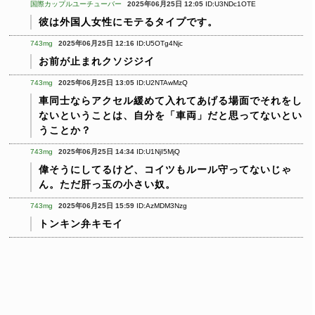
国際カップルユーチューバー
2025年06月25日 12:05
ID:U3NDc1OTE
彼は外国人女性にモテるタイプです。
743mg
2025年06月25日 12:16
ID:U5OTg4Njc
お前が止まれクソジジイ
743mg
2025年06月25日 13:05
ID:U2NTAwMzQ
車同士ならアクセル緩めて入れてあげる場面でそれをし
ないということは、自分を「車両」だと思ってないとい
うことか？
743mg
2025年06月25日 14:34
ID:U1NjI5MjQ
偉そうにしてるけど、コイツもルール守ってないじゃ
ん。ただ肝っ玉の小さい奴。
743mg
2025年06月25日 15:59
ID:AzMDM3Nzg
トンキン弁キモイ