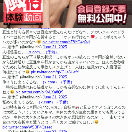
優先だ！
（x.com）
（予備）
直進と対向右折車では直進が優先なんだけどな〜。デカいクルマのドラ
イバーは前の車両が右折すると，「オレも行ける〜
」って考えちゃう
バカが多いのかな〜
pic.twitter.com/bZ8YO4g9vI
— 定休日 (@teikyuhbi)
June 21, 2025
人権侵害だ。
（x.com）
（予備）
直進のこちらが下り坂の状況，しかもオレの後ろには車両が全然いない
から法律通りに直進車を行かせてから曲がりゃいいのに。ほんの数秒稼
ぐために法律違反して事故リスク上げて，人様に迷惑かけて人権侵害，
何様だコイツ
pic.twitter.com/gVGLe6UefY
— 定休日 (@teikyuhbi)
June 21, 2025
偉そうに出てくるな。
（x.com）
（予備）
一時停止標識のある脇道から，しかも右折なのに偉そうに出てくんじゃ
ねえ
pic.twitter.com/ojKyLXa8QS
— 定休日 (@teikyuhbi)
June 21, 2025
舐めて出てくるな。
（x.com）
（予備）
この時も後ろに車両がいないのに，自転車
と見るとナメて出て来るの
は大概こういうデカいクルマ。車体の大小が生命の重さとでも思ってる
のか，車体の大きさと脳みその大きさが反比例するのか…。一走りで４
台のバカ右折車と遭うとは，早くカスに滅びてほしい
pic.twitter.com/WSBF4Qzeet
— 定休日 (@teikyuhbi)
June 21, 2025