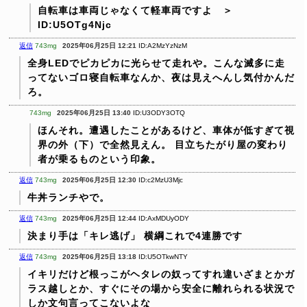
自転車は車両じゃなくて軽車両ですよ ＞
ID:U5OTg4Njc
返信
743mg
2025年06月25日 12:21
ID:A2MzYzNzM
全身LEDでピカピカに光らせて走れや。こんな滅多に走
ってないゴロ寝自転車なんか、夜は見えへんし気付かんだ
ろ。
743mg
2025年06月25日 13:40
ID:U3ODY3OTQ
ほんそれ。遭遇したことがあるけど、車体が低すぎて視
界の外（下）で全然見えん。
目立ちたがり屋の変わり
者が乗るものという印象。
返信
743mg
2025年06月25日 12:30
ID:c2MzU3Mjc
牛丼ランチやで。
返信
743mg
2025年06月25日 12:44
ID:AxMDUyODY
決まり手は「キレ逃げ」
横綱これで4連勝です
返信
743mg
2025年06月25日 13:18
ID:U5OTkwNTY
イキリだけど根っこがヘタレの奴ってすれ違いざまとかガ
ラス越しとか、すぐにその場から安全に離れられる状況で
しか文句言ってこないよな