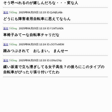
そう呼べれるのが嬉しんだろな・・・変な人
返信
743mg
2025年06月25日 12:15
ID:QzMjEyMjk
どうにも障害者用自転車に思えてならん
返信
743mg
2025年06月25日 12:19
ID:Y1MTIzNDk
車椅子みてーな自転車チャリだな
返信
743mg
2025年06月25日 12:24
ID:c5OTIxMDM
踏みつぶされて おしまい。
まんせー
返信
743mg
2025年06月25日 12:33
ID:U3NzI2Njc
緩い坂道で立ち漕ぎしてる女子高生？の後ろにこのタイプの
自転車がぴったり張り付いてたわ