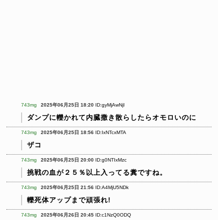
743mg
2025年06月25日 18:20
ID:gyMjAwNjI
ダンプに轢かれて内臓撒き散らしたらオモロいのに
743mg
2025年06月25日 18:56
ID:IxNTcxMTA
ザコ
743mg
2025年06月25日 20:00
ID:g0NTIxMzc
挑戦の血が２５％以上入ってる糞ですね。
743mg
2025年06月25日 21:56
ID:A4MjU5NDk
轢死体アップまで頑張れ!
743mg
2025年06月26日 20:45
ID:c1NzQ0ODQ