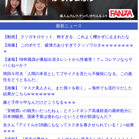
最新ニュース
【動画】 クソガキロケット、怖すぎる…これよく轢かずに止まれたな
【画像】 このボケて、破壊力ありすぎてクッソワロタｗｗｗｗｗｗｗｗ
ｗ
【速報】NHK職員が番組出演タレントから性被害！？←コレマジならヤ
バくねーか？
岡田斗司夫「人間の本音としてブサイクを見たら不愉快になる。この責
任をどうとるんだ」
【画像】「マスク美人さん、また我々を欺く」←海外でも流行りだした
結果がこちらw w w w w w w
嫁と子作り中なんだけどこうなるｗｗｗ
「安物買いの銭失いだったねぇ」とインドネシア高速鉄道の最終処分に
日本側騒然、国家予算は使わないというと何が財源なんだ？
女さん ｢アイドルが19歳にもなってスク水を着させられている！｣⇒結果
ｗｗｗ