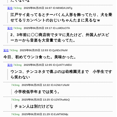
たくないな
返信
743mg
2025年06月25日 16:07
ID:M0MDA1MTg
江戸サイ走ってるとチーバくん人形を飾ってたり、犬を乗
せてるリカンベントのおじいちゃんたまに見るなｗ
返信
743mg
2025年06月25日 19:17
ID:czMDIzOTA
2、3年前に〇〇商店街でタマに見たけど、外国人がスピ
ーカーから音楽を大音量で走ってた。
返信
743mg
2025年06月25日 12:03
ID:QyNDc0NzM
今日、初めてウンコ食った。美味かった。
返信
743mg
2025年06月25日 12:05
ID:QxNTYzMDU
ウンコ、チンコネタで喜ぶのは幼稚園児まで 小学生です
ら笑わない
743mg
2025年06月25日 12:22
ID:A2MzYzNzM
小学校低学年までは笑う。
743mg
2025年06月25日 13:25
ID:U2NTAwMzQ
チョン人は別だけどな
743mg
2025年06月30日 21:29
ID:EzMTM3Mjc