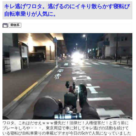
キレ逃げワロタ。逃げるのにイキり散らかす寝転び
自転車乗りが人気に。
乗物系
ワロタ。これはだせえｗｗｗ優先だ！法律だ！人権侵害だ！と言う前に
ブレーキしろや・・・。東京周辺で車に対してキレ逃げの活動を続けて
いる寝転び自転車乗りの車載ビデオが今日の5chで人気になっていました