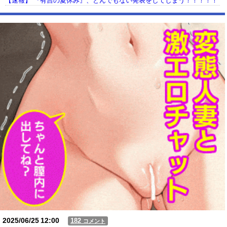
【速報】 『有吉の夏休み』、とんでもない発表をしてしまう！！！！！
【動画】USJの禁止エリアに子どもたちが続々乱入 → スタッフが注意し
ても止まらない事態に
Powered by livedoor 相互RSS
2025/06/25
12:00
182
コメント