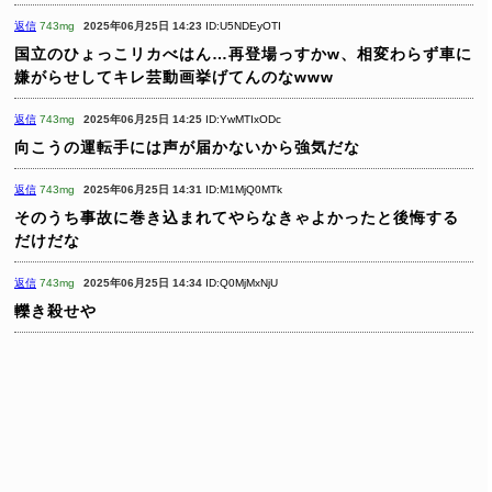
返信
743mg
2025年06月25日 14:23
ID:U5NDEyOTI
国立のひょっこリカべはん…再登場っすかw、相変わらず車に
嫌がらせしてキレ芸動画挙げてんのなwww
返信
743mg
2025年06月25日 14:25
ID:YwMTIxODc
向こうの運転手には声が届かないから強気だな
返信
743mg
2025年06月25日 14:31
ID:M1MjQ0MTk
そのうち事故に巻き込まれてやらなきゃよかったと後悔する
だけだな
返信
743mg
2025年06月25日 14:34
ID:Q0MjMxNjU
轢き殺せや