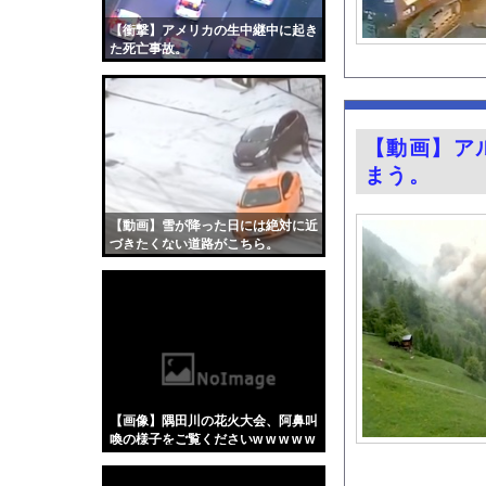
劇場版映画ちいかわTH
【衝撃】アメリカの生中継中に起き
【画像】杉原杏璃とか
た死亡事故。
友達「二郎系食おうぜ
左後輪がバースト…新
「片親の女だけはやめ
【動画】ア
【埼玉】クルド人等の
まう。
堤礼実アナ ノースリ
積水ハウス「地面師に
【動画】雪が降った日には絶対に近
づきたくない道路がこちら。
【悲報】日産e-powe
FANZAで夏の動画5
『Re：ゼロから始め
【画像】キス釣りする
【Xの車窓から】オー
【ポロリ悲話】ネット
【画像】隅田川の花火大会、阿鼻叫
【衝撃】「かわいい虫
喚の様子をご覧くださいw w w w w
w w w
「アメリカのヤンキー