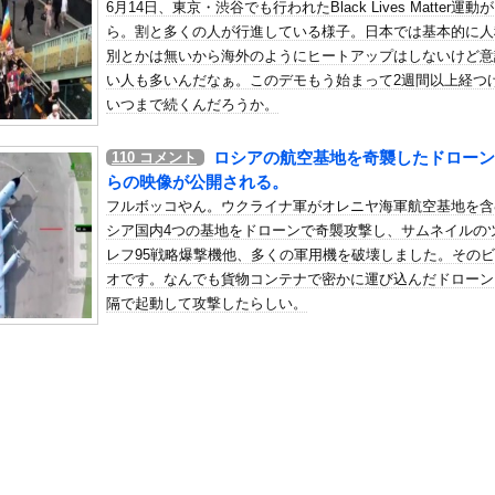
6月14日、東京・渋谷でも行われたBlack Lives Matter運動
麻薬カルテルのリーダーの情報提供で39億円！お前ら急げ！
ら。割と多くの人が行進している様子。日本では基本的に人
の机がこの女の子の椅子にされてたらｗｗｗ
別とかは無いから海外のようにヒートアップはしないけど意
、可愛すぎる
い人も多いんだなぁ。このデモもう始まって2週間以上経つ
屈みで完全に見えてる動画が拡散されてしまう…
いつまで続くんだろうか。
いう地雷系の女子高生って好きじゃないの？
ロシアの航空基地を奇襲したドローン
110
コメント
ナンバーワンだ」 熊本地震直後の日本の対応のスピードに世界が衝撃
らの映像が公開される。
にチン凸したアジア人短小男
、爆笑されてしまうｗｗｗ
フルボッコやん。ウクライナ軍がオレニヤ海軍航空基地を含
た嫁。まさかと思い長男のDNA鑑定をするがいいな？と問うと、元嫁...
シア国内4つの基地をドローンで奇襲攻撃し、サムネイルの
レフ95戦略爆撃機他、多くの軍用機を破壊しました。その
ロシア軍兵士のHIV感染が2000％急増…ウクライナメディア！
オです。なんでも貨物コンテナで密かに運び込んだドローン
のSNS更新が1週間途絶え、様々な憶測が飛び交う。1週間ぶりの投...
隔で起動して攻撃したらしい。
管理フォーーーーム！！！」
の金庫触らないでよ！」キチママ『そこに金庫があったから、開けてみ...
の陰女と付き合えますかｗｗｗｗｗｗｗ
、再評価されるｗｗｗｗｗｗｗｗｗｗｗｗｗｗｗｗｗｗ
地震が直撃した映像、凄まじい…
快楽責めしたいｗｗｗｗｗ