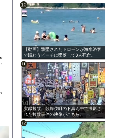
【動画】撃墜されたドローンが海水浴客
で賑わうビーチに墜落して3人死亡。
de
,
n
実録拉致。歌舞伎町のド真ん中で撮影さ
れた拉致事件の映像がこちら。