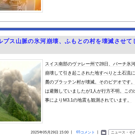
E MOVIE、明日興行収入1兆円突破が確実にｗｗｗｗｗｗｗｗ...
いうエチエチ投資家
」俺「おうｗ」→豚山
東名でキャンピングカーが中央分離帯に衝突し横転
とけ」という風潮、広まりつつある・・・
ルプス山脈の氷河崩壊、ふもとの村を壊滅させて
外国人問題と戦う河合ゆうすけ議員 埼玉県知事に立候補へ 外国人生...
ーブ！！
55億円騙し取られた…」 ワイ「はえーかわいそう…会社滅茶苦茶や...
スイス南部のヴァレー州で28日、バーチ氷
r、無給油で1980km走行しギネス記録を達成！！→スタート...
崩壊して引き起こされた地すべりと土石流
0％OFFキャンペーン第4弾が始まったぞー！
麓のブラッテン村が壊滅。そのビデオです
る異世界生活』60話感想 氷上のバトル！レグルスの権能とは！
は避難していましたが1人が行方不明。この
んや
事によりM3.1の地震も観測されています。
ビスかと思ったら野生の炊飯器で草 ほか
で拡散してるおっぱいポロリ動画、何故か叩かれる・・・
」ランキング、ついに発表される
がアジア人にケンカを売った結果ｗｗｗ」 ほか
65
2025年05月29日 15:00 ┃
コメント
┃
ニュース・そ