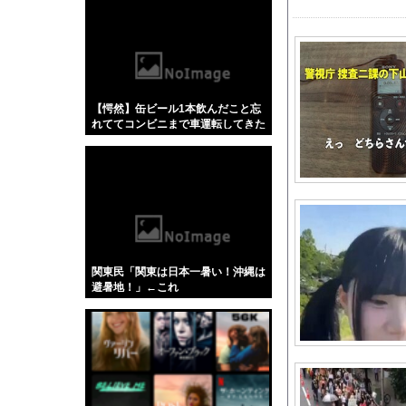
【悲報】「蕎麦」とか
【4/4】嫁が浮気を
【神乳】 脱いだら凄い
最近家族といるのがス
【愕然】缶ビール1本飲んだこと忘
鹿児島ユナイテッドF
れててコンビニまで車運転してきた
【速報】れいわ新選組、
んだけどさ…←これw w w w w w w
w
【画像】国連、初の女
【悲報】ディズニーと
【速報】熊本地震を引
白戸ゆめのアナ セク
海外「全部日本の真似
関東民「関東は日本一暑い！沖縄は
【衝撃】ジャンプストア
避暑地！」←これ
積水ハウス「地面師に
アジア杯までの半年間
外国人「2026年バロ
任天堂「今期中にSwi