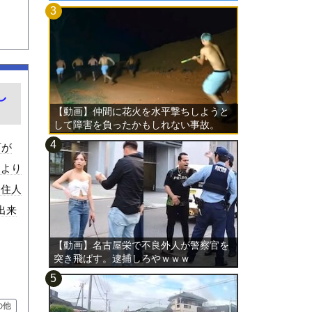
し
【動画】仲間に花火を水平撃ちしようと
して障害を負ったかもしれない事故。
河が
により
。住人
出来
【動画】名古屋栄で不良外人が警察官を
突き飛ばす。逮捕しろやｗｗｗ
の他