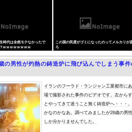
Dと診断された当時、世間はまだPTSDという言葉は浸透されてい...
Dと診断された当時、世間はまだPTSDという言葉は浸透されてい...
コ決算、プリキュアが前年比大幅減少
ザーメンを大量に発射する男のぶっかけSEX」シリーズが凄すぎてワ...
煙者の権利がマジで侵害されてる」と私見 「いくら税金を我々が払っ...
生時代は全然モテなかったで
この国の民度がゴミになったのってメルカリが
量の兵器がある」トランプ大統領が主張…在庫枯渇の報道受け！
 w w w w w w
ろ
用ショットｗｗ ただただスケベな目でしか見れんだろ！！
し付けおっぱいがメチャシコ part2
8歳の男性が灼熱の鋳造炉に飛び込んでしまう事件
熊本被災地に水を支援 ⇒ トイレの水にｗｗｗｗｗｗｗ
て、ついに、、、
ン・シティ」が一般の居住希望者の募集開始 すでにトヨタ関係者が居...
イランのフーラド・ランジャン工業都市に
レットなどを使いこなせない人も居るという話・・・
場で撮影された事件のビデオです。左から
風13号「三峡直撃予測」中国「上流大洪水！（三峡上流」中国都市「...
とやってきて迷うこと無く鋳造炉へ・・・
代表監督を追及「なぜ負けたのか」
かなのかなあ。調べてみましたが28歳の男
べきか…1万年ぶり史上最大級の火山の兆し＝韓国の反応
しか分かりませんでした。
いた。私が上に物を投げるフリをする → 猫はこうなります…