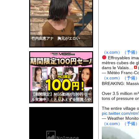
【衝撃】中居正広さん
【衝撃】Z新入社員、
【衝撃】巨人・井上温
ジャンポケ斉藤「同意
【画像】小倉ゆうか(2
竹内由恵アナ 胸元がエロい
【画像】顔もいい爆乳現
（x.com）
（予備
赤ちゃんがハンモック
Effroyables ima
mètres cubes de gla
ピューリッツァー賞学
dans le Valais…
全く泳げない人がウォ
— Météo Franc-C
（x.com）
（予備
【動画】サーフィンで
BREAKING: Massive 
【黒歴史】こういう昔
Over 3.5 million m³
【期間限定】MGS動画が100円セー
韓国人「安貞桓が韓国
tons of pressure on
ル実施中！！とりあえず全部買うや
ろｗｗｗｗｗ
ケンタッキーとか言う
The entire village
pic.twitter.com/n
【画像】このAVが性
— Weather Monito
（x.com）
（予備
【悲報】味噌ラーメン
【中国】男の子が爆竹