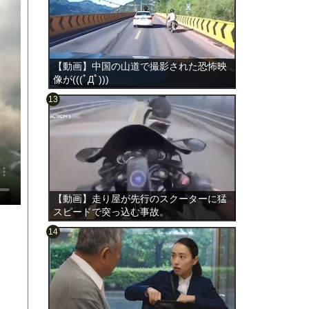
【動画】中国の山道で撮影された恐怖映
像が(((ﾟДﾟ)))
のは表
【動画】走り屋が先行のスクーターに猛
スピードで突っ込む事故。