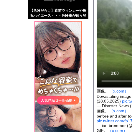
【画像】伊藤舞雪とか
【危険だらけ】直前ウィンカーや煽
【緊急】肛門にスティ
るハイエース・・・危険車が続々登
お知らせ
場！
【動画】自動ドアの仕
Powered by livedo
1000m
このページは
示されません。
画像。
（x.com）
Devastating image 
(28.05.2025)
pic.
— Disaster News 
画像。
（x.com）
before and after to
pic.twitter.com/fp
— ian bremmer (
GIF。
（x.com）