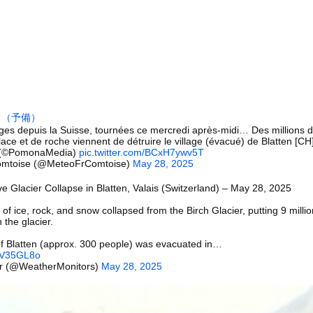
（無職）、熊本に多額の寄付 知人「誰にも知られなくていいと公表し...
意地でも9月の社員旅行の計画をやらない・・・・・
大さん、マジでとんでもない事態にwww
があったんです。本当です。信じて下さい」 ←何でこの主張が通らな...
7)さん、7年ぶり『FRIDAY』表紙で神ボディ大解放
役女子大生、水着グラビアの破壊力がヤバイwwwwwwwww七海...
）
（予備）
で寝ていた。淡々と静かに作業中 → 無心な労働者の顔はこちらです...
ges depuis la Suisse, tournées ce mercredi après-midi… Des millions 
ce et de roche viennent de détruire le village (évacué) de Blatten [CH]
者が警告する「2050年、文明崩壊」のシナリオとは？核戦争でも疫...
(©PomonaMedia)
pic.twitter.com/BCxH7ywv5T
ータースライダーをやるとこうなる
omtoise (@MeteoFrComtoise)
May 28, 2025
）
チューブライディング、チューブの中からの映像が凄い
Glacier Collapse in Blatten, Valais (Switzerland) – May 28, 2025
の大学ヤリサーの流出エロ動画（顔出し）が一番抜ける
 of ice, rock, and snow collapsed from the Birch Glacier, putting 9 millio
代表に激怒！『惨憺たる結果、徹底的な刷新が必要だ』と監督や協会を...
 the glacier.
唐揚げ屋ｗｗｗｗｗ
 of Blatten (approx. 300 people) was evacuated in…
tmV35GL8o
癖ブッ刺さりで精子ドクドク作られるわｗｗｗｗ
r (@WeatherMonitors)
May 28, 2025
）
で行列、出来ない
に点火 マンホールが爆発しふた吹き飛ぶ