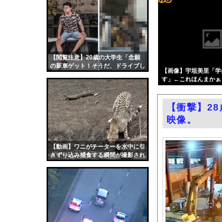
渡邊渚さん「私がPTS
コテ
渡邊渚さん「私がPTS
リン
【悲報】バンダイナム
- 固
【大量射精】「世界一
定リ
【閲覧注意】20歳の大学生「念願
愛煙家・岸谷蘭丸「喫
の新車ゲット！そうだ、ドライブし
ンク
【画像】宇垣美里「学
アメリカには「膨大な
よ！」⇒ 結果…
す」←これほんまかぁ？w w
自動
森香澄、新作下着の着
更新
瀬戸環奈さんのガラス押
【衝撃】2
ツー
【ニュース】 韓国が
映像。
ル
職場の人妻と不倫をし
実証実験都市「ウーブ
【動画】ワニがチーターを水中に引
きずり込み捕食する瞬間が撮影され
QRコード決済やタブ
る
中国「台風接近！」台
韓国国会、サッカー前
日本旅行キャンセルす
うちのネコが目の前に