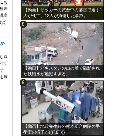
がこち
種差
【動画】サッカーの試合中の落雷で選手1
識高
人が死亡、12人が負傷した事故。
けど
か
むロ
ツポ
【動画】パキスタンの山の麓で撮影され
ビデ
た鉄砲水が地獄すぎる。
を遠
【動画】地震発生時の熊本総合病院の手
術室の様子が(((ﾟДﾟ)))