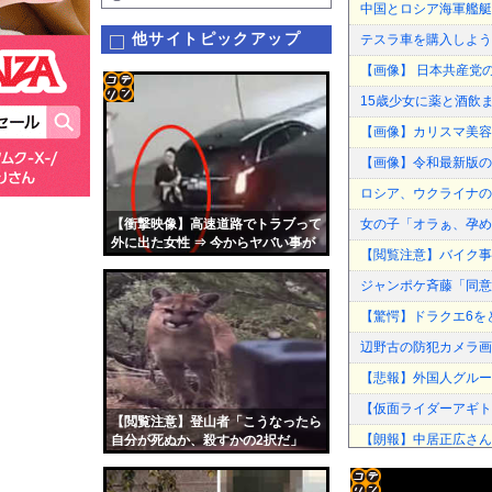
中国とロシア海軍艦艇
他サイトピックアップ
テスラ車を購入しよう
【画像】 日本共産党
15歳少女に薬と酒飲ま
コテ
【画像】カリスマ美容
リン
【画像】令和最新版の
- 固
ロシア、ウクライナの
定リ
【衝撃映像】高速道路でトラブって
女の子「オラぁ、孕め！
ンク
外に出た女性 ⇒ 今からヤバい事が
【閲覧注意】バイク事故
起こります・・・
自動
ジャンポケ斉藤「同意
更新
【驚愕】ドラクエ6を
ツー
辺野古の防犯カメラ画
ル
【悲報】外国人グルー
【仮面ライダーアギト
【閲覧注意】登山者「こうなったら
【朗報】中居正広さん
自分が死ぬか、殺すかの2択だ」
（動画あり）
【福岡】3年間で2億