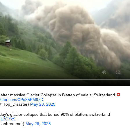
いうＡＶ女優ｗｗｗｗｗｗｗｗｗｗw
ックのり入れたけど出てこないの！！
組みを理解した富山のツバメが賢い。
or 相互RSS
g
が管理しています。 RSS設定 更新順130件まで。それ以降の古いも
after massive Glacier Collapse in Blatten of Valais, Switzerland
twitter.com/CPe85PM9zD
(@Top_Disaster)
May 28, 2025
day’s glacier collapse that buried 90% of blatten, switzerland
17L3GYc9
@ianbremmer)
May 28, 2025