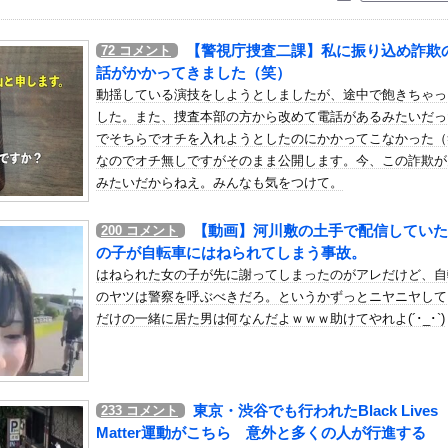
いう自炊最強のメシｗｗｗｗｗｗｗｗ
している。私の知らないスマホで連絡を取り合い、日中会ったりしてい...
【警視庁捜査二課】私に振り込め詐欺
72
コメント
ボーイッシュ女子、ボーイッシュがどうでも良くなる ”お○ぱい”...
話がかかってきました（笑）
トレスで、離婚したらどうなるのかを考えてしまいます。俺は年収６０...
動揺している演技をしようとしましたが、途中で飽きちゃっ
した。また、捜査本部の方から改めて電話があるみたいだっ
CがFWフアンマ・デルガドの加入を正式発表 「皆さんに最高の喜び...
でそちらでオチを入れようとしたのにかかってこなかった（
党名を「いのちの党」へ変更表明 → ﾈｯﾄ「ギャグセンス高すぎ...
なのでオチ無しですがそのまま公開します。今、この詐欺が
性総長が誕生か この2人の一騎打ちになりそう他
みたいだからねえ。みんなも気をつけて。
USJ、JKのダンス会場になってしまうｗｗｗｗｗ
【動画】河川敷の土手で配信していた
200
コメント
き起こした『危険度Sランク断層』日本のド真ん中に10カ所もあると...
の子が自転車にはねられてしまう事故。
シーニットのノースリーブ巨乳！！【GIF動画あり】
はねられた女の子が先に謝ってしまったのがアレだけど、自
だったのか…」 日本の普通のテレビ番組が最新SNSの数十年先を行...
のヤツは警察を呼ぶべきだろ。というかずっとニヤニヤして
で大量注文→キャンセルを繰り返した32歳女を逮捕 238アカウ...
だけの一緒に居た男は何なんだよｗｗｗ助けてやれよ(´･_･`)
55億円騙し取られた…」 ワイ「はえーかわいそう…会社滅茶苦茶や...
森保監督にやらせるのはまじでなんで？
ンドールは誰が受賞すべき?」エンバペ、今季無冠でも初受賞か!?...
東京・渋谷でも行われたBlack Lives
233
コメント
tch2ソフトを6000万本売る（現在946万本達成）」
Matter運動がこちら 意外と多くの人が行進する