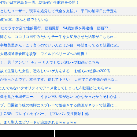
4隻が日本列島を一周…防衛省が全航路を公開！
としたユーザー、現車を処分して代金を支払い、平日の納車日に予定を...
の街宣車、ほんと碌でもないな
せカラオケ店で性的暴行、動画撮影 54歳無職を再逮捕 動画77...
師さん、ココリコ田中みたいなチー牛を大変身させた結果がこちらw ...
宇垣美里さん←こう言うのでいいんだよが目一杯詰まってると話題にw...
大規模通販倉庫を攻撃…ワイルドベリーズへの報復！
」男「アン♡ ﾋﾞｭﾙ」⇒ とんでもない逆レ●プ動画がこちら
で生還した女性、恐ろしいハゲ方をする… お前らの想像の200倍...
があったんです。本当です。信じて下さい」 ←何でこの主張が通らな...
とんでもないクオリティでアニメ化してしまったAI動画がこちらｗｗ...
像を見た玉城デニー、「うまい言い訳が思いつかなかったからそれかよ...
プ、田園都市線の橋脚にスプレーで落書きする動画がネットで話題に ...
】CSG「フレイムセイバー」【プレバン受注開始】他
、また聖人エピソードが追加されるｗｗｗｗｗ
6500万円 福岡県議会「海外視察費」公表