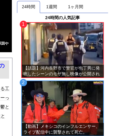
24時間
1週間
1ヶ月間
24時間の人気記事
原因や
の
【話題】河内長野市で警官が包丁男に発
砲したシーンのモザ無し映像が公開され
る。
ある工
すーっ
。鬱と
性と
【動画】メキシコのインフルエンサー、
ライブ配信中に襲撃されて死亡。