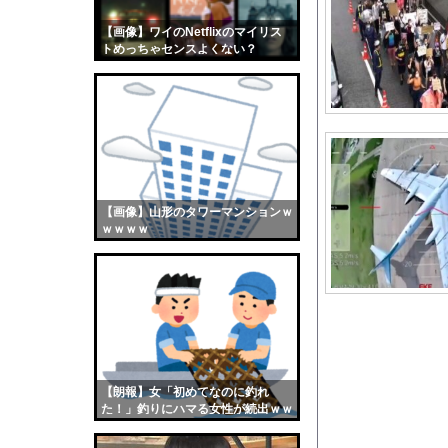
【乞食速報】メキシコ
【画像】ワイのNetflixのマイリス
【画像】おまえらくん
トめっちゃセンスよくない？
【画像】この女優さん
wwwwwww
【朗報】齋藤飛鳥、前
【画像】おまえらこう
海外「日本よ、お前が
勇気を出して白人美女
10年もの間浮気して
【画像】山形のタワーマンションｗ
ｗｗｗｗ
ウクライナ侵攻以降、
【配信者】「金バエ」
【画像】女の子「危機
私「ちょっと、人の家
【動画】こういう貧乳
【朗報】菅直人元総理
【朗報】女「初めてなのに釣れ
【動画】手術中に熊本
た！」釣りにハマる女性が続出ｗｗ
ｗ
【画像】どのくノ一を