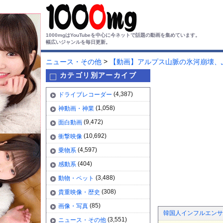
1000mgはYouTubeを中心に今ネットで話題の動画を集めています。
幅広いジャンルを毎日更新。
>
ニュース・その他
【動画】アルプス山脈の氷河崩壊、
カテゴリ別アーカイブ
(4,387)
ドライブレコーダー
(1,058)
神動画・神業
(9,472)
面白動画
(10,692)
衝撃映像
(4,597)
乗物系
(404)
感動系
(3,488)
動物・ペット
(308)
貴重映像・歴史
(85)
画像・写真
韓国人インフルエンサー
(3,551)
ニュース・その他