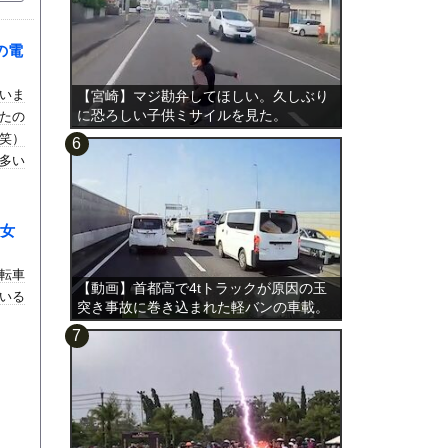
の電
いま
【宮崎】マジ勘弁してほしい。久しぶり
に恐ろしい子供ミサイルを見た。
たの
笑）
多い
女
転車
【動画】首都高で4tトラックが原因の玉
いる
突き事故に巻き込まれた軽バンの車載。