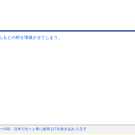
ふもとの村を壊滅させてしまう。
(49)、日本で次々と車に衝突 計7台巻き込み 八王子