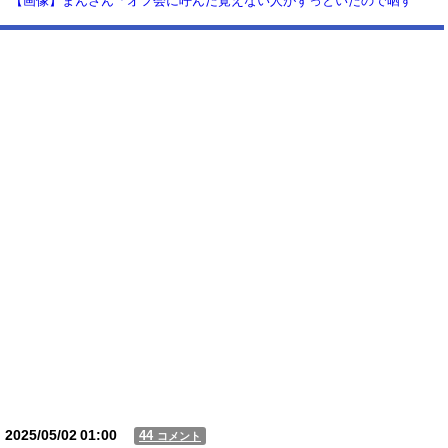
【画像】まんさん「オフ会に呼んだ覚えない人がずっといたので晒す
わ」（パシャ）
【動画】USJの禁止エリアに子どもたちが続々乱入 → スタッフが注意し
ても止まらない事態に
Powered by livedoor 相互RSS
2025/05/02
01:00
44
コメント