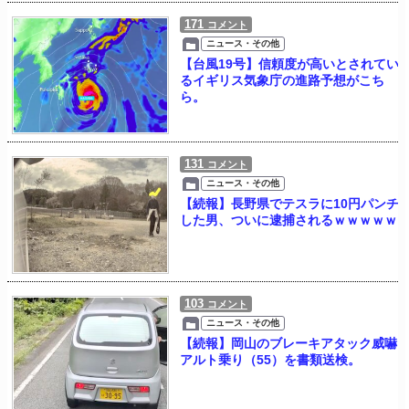
171
コメント
ニュース・その他
【台風19号】信頼度が高いとされてい
るイギリス気象庁の進路予想がこち
ら。
131
コメント
ニュース・その他
【続報】長野県でテスラに10円パンチ
した男、ついに逮捕されるｗｗｗｗｗ
103
コメント
ニュース・その他
【続報】岡山のブレーキアタック威嚇
アルト乗り（55）を書類送検。