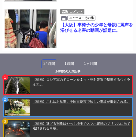
226
コメント
ニュース・その他
【大阪】車椅子の少年と母親に罵声を
浴びせる老害の動画が話題に。
24時間
1週間
1ヶ月間
24時間の人気記事
【動画】ロシア軍のドローンをネット発射装置で撃墜するウクラ
イナ。
【動画】これはお見事。中国重慶市で珍しい事故が撮影される。
【動画】逃げる判断はやっ！埼玉でスマホ運転のプリウスに当て
逃げされる車載。