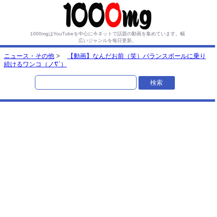
1000mgはYouTubeを中心に今ネットで話題の動画を集めています。
幅
広いジャンルを毎日更新。
ニュース・その他
>
【動画】なんだお前（笑）バランスボールに乗り
続けるワンコ（ノ∇`）