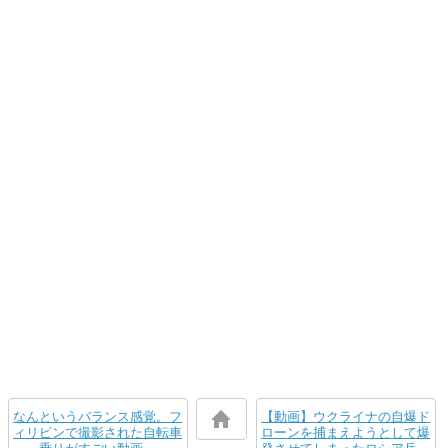
なんというバランス感覚。フ
【動画】ウクライナの自爆ド
ィリピンで撮影された自転車
ローンを捕まえようとして爆