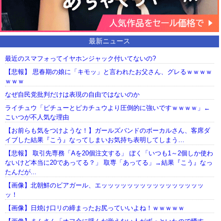
最新ニュース
最近のスマフォってイヤホンジャック付いてないの?
【悲報】 思春期の娘に「キモッ」と言われたお父さん、グレるｗｗｗｗ
ｗｗｗ
なぜ自民党批判だけは表現の自由ではないのか
ライチュウ「ピチューとピカチュウより圧倒的に強いですｗｗｗｗ」←
こいつが不人気な理由
【お前らも気をつけような！】ガールズバンドのボーカルさん、客席ダ
イブした結果『こう』なってしまいお気持ち表明してしまう…
【悲報】 取引先専務「Aを20個注文する」 ぼく「いつも1～2個しか使わ
ないけど本当に20であってる？」 取専「あってる」→結果『こう』なっ
たんだが...
【画像】北朝鮮のビアガール、エッッッッッッッッッッッッッッッッ
ッ！
【画像】日焼け口リの締まったお尻っていいよね！ｗｗｗｗｗ