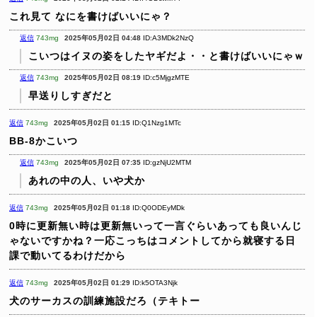
これ見て なにを書けばいいにゃ？
返信
743mg
2025年05月02日 04:48
ID:A3MDk2NzQ
こいつはイヌの姿をしたヤギだよ・・と書けばいいにゃｗ
返信
743mg
2025年05月02日 08:19
ID:c5MjgzMTE
早送りしすぎだと
返信
743mg
2025年05月02日 01:15
ID:Q1Nzg1MTc
BB-8かこいつ
返信
743mg
2025年05月02日 07:35
ID:gzNjU2MTM
あれの中の人、いや犬か
返信
743mg
2025年05月02日 01:18
ID:Q0ODEyMDk
0時に更新無い時は更新無いって一言ぐらいあっても良いんじ
ゃないですかね？一応こっちはコメントしてから就寝する日
課で動いてるわけだから
返信
743mg
2025年05月02日 01:29
ID:k5OTA3Njk
犬のサーカスの訓練施設だろ（テキトー