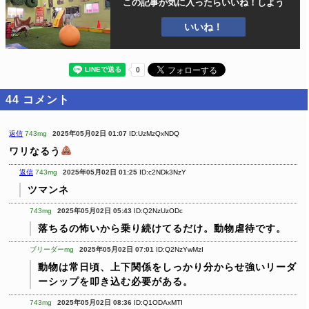
この記事が気に入ったら
いいね！しよう
いいね！
44
コメント
返信
743mg
2025年05月02日 01:07
ID:UzMzQxNDQ
ワリなるう
返信
743mg
2025年05月02日 01:25
ID:c2NDk3NzY
ツマンネ
743mg
2025年05月02日 05:43
ID:Q2NzUzODc
落ちるの怖いから乗り続けてるだけ。動物虐待です。
ブリーダーmg
2025年05月02日 07:01
ID:Q2NzYwMzI
動物は常日頃、上下関係をしっかり分からせ強いリーダ
ーシップを叩き込む必要がある。
743mg
2025年05月02日 08:36
ID:Q1ODAxMTI