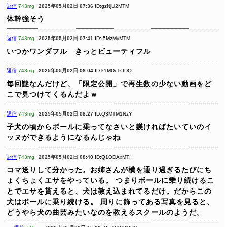
返信
743mg
2025年05月02日 07:36
ID:gzNjU2MTM
体幹強そう
返信
743mg
2025年05月02日 07:41
ID:I5MzMyMTM
いつかワンダフル きっとビューティフル
返信
743mg
2025年05月02日 08:04
ID:k1MDc1ODQ
毎回謎なんだけど、「限定公開」で再生数の少ない動画をど
こで見つけてくるんだよｗ
返信
743mg
2025年05月02日 08:27
ID:Q3MTM1NzY
子犬の頃からボールに乗ってなさいと躾ければたいていのイ
ッヌができるようになるんじゃね
返信
743mg
2025年05月02日 08:40
ID:Q1ODAxMTI
コマ送りして分かった。お姉さんが横を通り過ぎるたびにち
ょくちょくエサをやっている。
つまりボールに乗り続けるこ
とでエサを貰えると、犬は教え込まれてるだけ。だからこの
犬はボールに乗り続ける。
周りに飾ってある写真を見ると、
どうやら犬の曲芸みたいなのを教えるスクールのようだ。