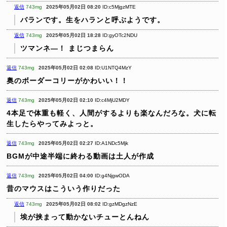
返信
743mg
2025年05月02日 08:20
ID:c5MjgzMTE
バランです。生をハランと呼ぶようです。
返信
743mg
2025年05月02日 18:28
ID:gyOTc2NDU
ツマンネ―！ まじつまらん
返信
743mg
2025年05月02日 02:08
ID:U1NTQ4MzY
奥のボーダーコリーがかわいい！！
返信
743mg
2025年05月02日 02:10
ID:c4MjU2MDY
4本足で体重も軽く、人間がするよりも楽なんだろな。犬に転
生したらやってみよっと。
返信
743mg
2025年05月02日 02:27
ID:A1NDc5Mjk
BGMが中途半端に終わる動画は土人が作成
返信
743mg
2025年05月02日 04:00
ID:g4NjgwODA
昔のマウスはこういう作りだった
返信
743mg
2025年05月02日 08:02
ID:gzMDgzNzE
埃が挟まって動かないチューとんねん