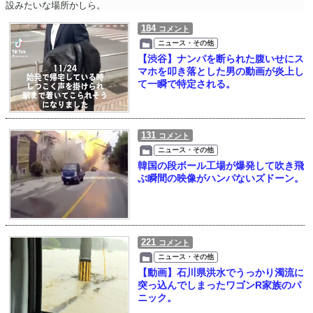
設みたいな場所かしら。
184
コメント
ニュース・その他
【渋谷】ナンパを断られた腹いせにス
マホを叩き落とした男の動画が炎上し
て一瞬で特定される。
131
コメント
ニュース・その他
韓国の段ボール工場が爆発して吹き飛
ぶ瞬間の映像がハンパないズドーン。
221
コメント
ニュース・その他
【動画】石川県洪水でうっかり濁流に
突っ込んでしまったワゴンR家族のパ
ニック。