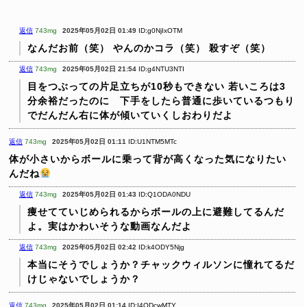
返信
743mg
2025年05月02日 01:49
ID:g0NjIxOTM
なんだお前（笑）
やんのかコラ（笑）
殺すぞ（笑）
返信
743mg
2025年05月02日 21:54
ID:g4NTU3NTI
目をつぶっての片足立ちが10秒もできない
若いころは3
分余裕だったのに 下手をしたら普通に歩いているつもり
でだんだん右に体が傾いていくしおわりだよ
返信
743mg
2025年05月02日 01:11
ID:U1NTM5MTc
体が小さいからボールに乗って背が高くなった気になりたい
んだね
返信
743mg
2025年05月02日 01:43
ID:Q1ODA0NDU
痩せてていじめられるからボールの上に避難してるんだ
よ。実はかわいそうな動画なんだよ
返信
743mg
2025年05月02日 02:42
ID:k4ODY5Njg
本当にそうでしょうか？チャックウィルソンに憧れてるだ
けじゃないでしょうか？
返信
743mg
2025年05月02日 01:14
ID:I4ODcwMTY