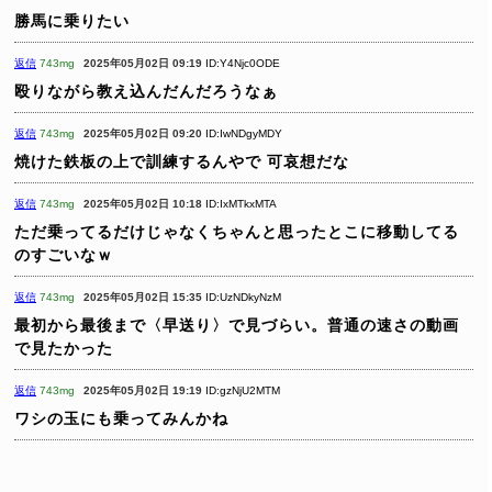
勝馬に乗りたい
返信
743mg
2025年05月02日 09:19
ID:Y4Njc0ODE
殴りながら教え込んだんだろうなぁ
返信
743mg
2025年05月02日 09:20
ID:IwNDgyMDY
焼けた鉄板の上で訓練するんやで
可哀想だな
返信
743mg
2025年05月02日 10:18
ID:IxMTkxMTA
ただ乗ってるだけじゃなくちゃんと思ったとこに移動してる
のすごいなｗ
返信
743mg
2025年05月02日 15:35
ID:UzNDkyNzM
最初から最後まで〈早送り〉で見づらい。普通の速さの動画
で見たかった
返信
743mg
2025年05月02日 19:19
ID:gzNjU2MTM
ワシの玉にも乗ってみんかね