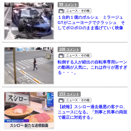
99
コメント
ニュース・その他
１台約１億のポルシェ ミラージュ
GTがニューヨークでクラッシュ そ
してボロボロのまま逃げていく映像
108
コメント
ニュース・その他
転倒する人が続出の自転車専用レーン
の動画が人気に。これは作りが悪すぎ
る・・・。
153
コメント
ニュース・その他
【続報】スシロー過去最悪の客テロ、
ニュースになる。「刑事と民事の両面
で厳正に対処する」