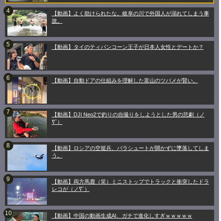
【動画】よく助けられたな。岐阜の川で外国人が溺れてしまう事
故。
【動画】タイのティパンコーン王子が日本人女性とデートか？
【動画】自動ドアの仕組みを理解した富山のツバメが賢い。
【動画】DJI Neo2で釣りの自撮りをしようとした男の悲劇（ノ
∇`）
【動画】ロシアの空挺兵、パラシュートが開かずに墜落してしま
う。
【動画】両方馬鹿（笑）ミニストップでトラックと衝突したドラ
レコが（ノ∇`）
【動画】中国の動画生成AI、ガチで進化しすぎｗｗｗｗｗ