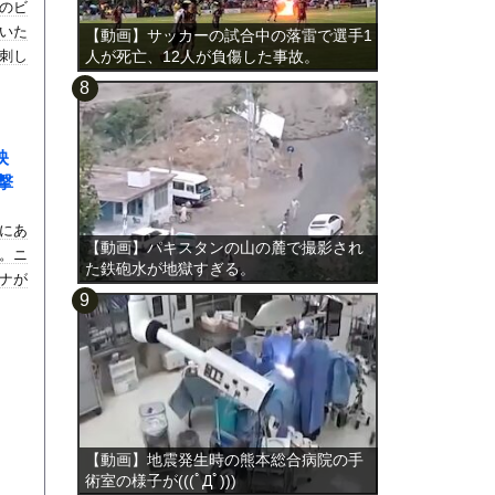
のビ
いた
【動画】サッカーの試合中の落雷で選手1
刺し
人が死亡、12人が負傷した事故。
映
撃
にあ
【動画】パキスタンの山の麓で撮影され
。ニ
た鉄砲水が地獄すぎる。
ナが
【動画】地震発生時の熊本総合病院の手
術室の様子が(((ﾟДﾟ)))