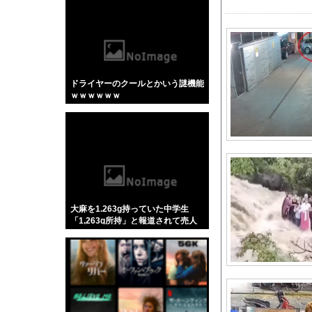
【悲報】「蕎麦」とか
【4/4】嫁が浮気を
英国人「ようこそ」冨
【朗報】 海邉朱莉、
ドライヤーのクールとかいう謎機能
海外「日本の住宅街に
ｗｗｗｗｗｗ
「彼氏居ないんでしょ
【デレマス漫画】シン
スマスロバジリスク4
ジャンポケ斎藤と代理
Jリーグ本日開幕ｗｗ
【日向坂46】Zepp 
大麻を1.263g持っていた中学生
大阪府警の犯人射殺動
「1,263g所持」と報道されて売人
みたいにされてしまう
【GIF動画】宮城の
【画像】ジャンプ人気
【動画】顔30お○ぱ
SES10年目のワイ、