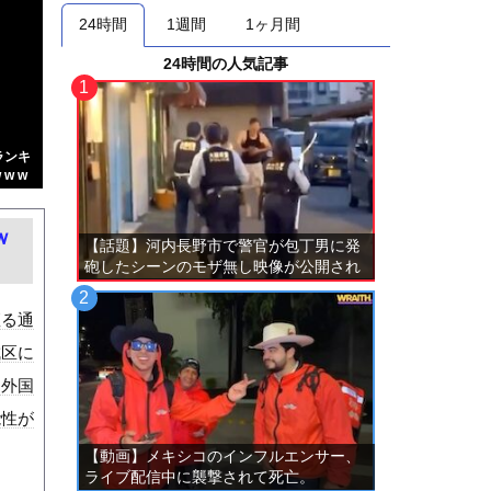
24時間
1週間
1ヶ月間
24時間の人気記事
ランキ
w w
ｗ
【話題】河内長野市で警官が包丁男に発
砲したシーンのモザ無し映像が公開され
る。
座る通
成区に
を外国
能性が
【動画】メキシコのインフルエンサー、
ライブ配信中に襲撃されて死亡。