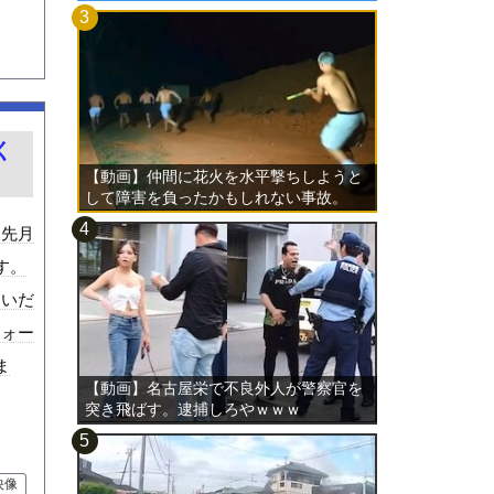
く
【動画】仲間に花火を水平撃ちしようと
して障害を負ったかもしれない事故。
。先月
す。
たいだ
フォー
ま
【動画】名古屋栄で不良外人が警察官を
突き飛ばす。逮捕しろやｗｗｗ
映像