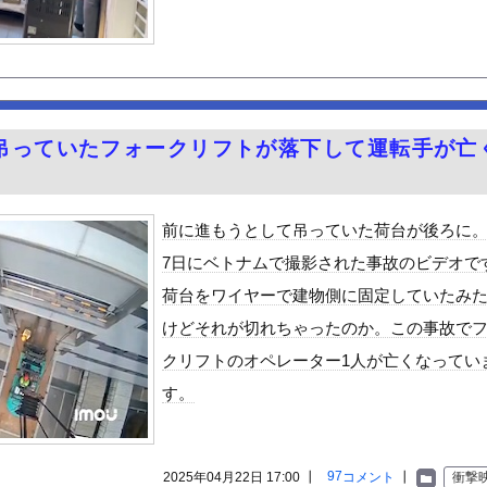
とやりとり《不倫》になる？→既婚男女の約7割がまさかの『こう』回...
さん、エロさが限界点を超えてしまう
スメ
最高のIcupを持つ超一般人がAVデビュー！！
ギビジネスで破産したグリラス社長 みんなにコオロギ食を広める為に...
吊っていたフォークリフトが落下して運転手が亡
んよな
。
CX-5が売れて黒字転換！！
の胸元がくっきり！！
前に進もうとして吊っていた荷台が後ろに
ACE」の人気が低下・・・
7日にベトナムで撮影された事故のビデオで
55億円騙し取られた…」 ワイ「はえーかわいそう…会社滅茶苦茶や...
荷台をワイヤーで建物側に固定していたみ
る異世界生活』60話感想 氷上のバトル！レグルスの権能とは！
けどそれが切れちゃったのか。この事故で
んや
クリフトのオペレーター1人が亡くなってい
ビスかと思ったら野生の炊飯器で草 ほか
す。
で拡散してるおっぱいポロリ動画、何故か叩かれる・・・
」ランキング、ついに発表される
がアジア人にケンカを売った結果ｗｗｗ」 ほか
97
2025年04月22日 17:00 ┃
コメント
┃
衝撃