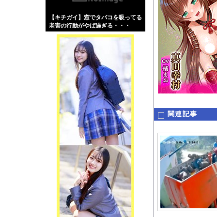
【画像】伊藤舞雪とか
【キチガイ】窓でタバコを吸ってる
【緊急】肛門にスティ
老害の行動がやば過ぎる・・・
お知らせ
【動画】よく助けられ
Powered by livedo
1000m
このページは
示されません。
関連記事