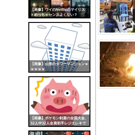
【江別事件】大学生リ
【画像】ワイのNetflixのマイリス
【画像】おまえらくん
トめっちゃセンスよくない？
【画像】この女優さん
wwwwwww
【朗報】齋藤飛鳥、前
【画像】おまえらこう
海外「日本よ、お前が
勇気を出して白人美女
10年もの間浮気して
【画像】山形のタワーマンションｗ
ｗｗｗｗ
ウクライナ侵攻以降、
【配信者】「金バエ」
【画像】女の子「危機
私「ちょっと、人の家
【朗報】菅直人元総理
【小池百合子】この動
【画像】ポケモン剣盾の全国大会、
【画像】親しみやすさ1
32人中32人全員初手レジエレキで
完全にワンパターンｗｗｗ
【悲報】へずまりゅう