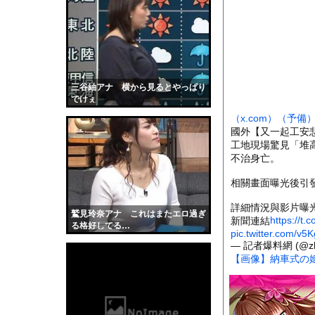
【速報】京大病院、手
【画像】はいだしょう
【衝撃】プチプチで有
【画像】巨大マンボウ
【衝撃】50代女性、京
三谷紬アナ 横から見るとやっぱり
でけぇ
そこには目と口と鼻が
（x.com）
（予備
6時間動かず浮かんだ「
國外【又一起工安
【画像】小倉ゆうか(2
工地現場驚見「堆
不治身亡。
全く泳げない人がウォ
相關畫面曝光後引
【動画】サーフィンで
【黒歴史】こういう昔
詳細情況與影片曝
鷲見玲奈アナ これはまたエロ過ぎ
https://t
新聞連結
韓国人「安貞桓が韓国
る格好してる…
pic.twitter.com/v
ケンタッキーとか言う
— 記者爆料網 (@zh
【画像】納車式の
【画像】このAVが性
【悲報】味噌ラーメン
【中国】男の子が爆竹