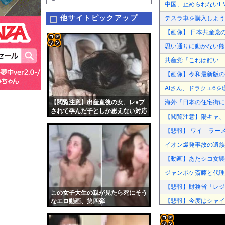
中国、止められないE
他サイトピックアップ
テスラ車を購入しよう
【画像】 日本共産党
思い通りに動かない熊
コテ
共産党「これは酷い…
リン
【画像】令和最新版の
- 固
AIさん、ドラクエ6
定リ
【閲覧注意】出産直後の女、レ●プ
海外「日本の住宅街に
ンク
されて孕んだ子としか思えない対応
【閲覧注意】陽キャ、
をする…
自動
【悲報】 ワイ「ラー
更新
イオン爆発事故の遺族
ツー
【動画】あたシコ女襲
ル
ジャンポケ斎藤と代理
【悲報】財務省「レジ都
この女子大生の親が見たら死にそう
【悲報】今度はシャイン
なエロ動画、第四弾
【悲報】最近の漫画出