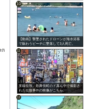
【動画】撃墜されたドローンが海水浴客
で賑わうビーチに墜落して3人死亡。
救仍
実録拉致。歌舞伎町のド真ん中で撮影さ
れた拉致事件の映像がこちら。