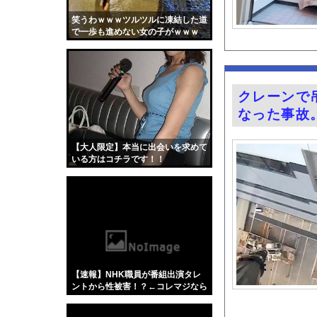
【驚愕】SNSで異性
笑うわｗｗｗツルツルに凍結した道
【動画】韓国アイドル
で一歩も進めない女の子がｗｗｗ
車中泊できる軽のオス
一般人を遥かに超えた
【昆虫食】食用コオロ
クレーンで
二郎ってニンニク要ら
なった事故
【朗報】マツダ、新型
畑下由佳アナ ニット
【大人限定】本当に出会いを求めて
いる方はコチラです！！
「THE NORTH F
積水ハウス「地面師に
『Re：ゼロから始め
【画像】キス釣りする
【Xの車窓から】オー
【ポロリ悲話】ネット
【速報】NHK職員が番組出演タレ
【衝撃】「かわいい虫
ントから性被害！？←コレマジなら
ヤバくねーか？
「アメリカのヤンキー