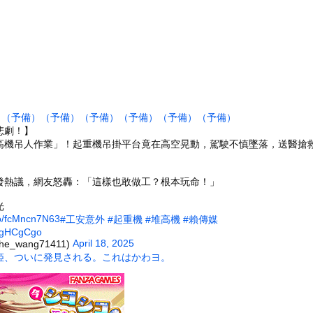
術ミスで『正常な脳』を摘出 → 患者は自発呼吸不可能な植物状態に
こ（47）「こんなオバサンでいいの…？」
名な川上産業、社名を「プチプチ株式会社」に変更されるｗｗｗｗｗ
の稚魚さん、金平糖みたいでカワイイｗ
大病院で脳腫瘍手術→“腫瘍の無い部位”を摘出 2度「腫瘍ではな...
あった。これはキメラですか？ → 謎の生物はこちらです…
）
（予備）
（予備）
（予備）
（予備）
（予備）
（予備）
発光する球体」!? コロラド上空に現れた正体不明物体の目撃談【...
悲劇！】
7)さん、7年ぶり『FRIDAY』表紙で神ボディ大解放
高機吊人作業」！起重機吊掛平台竟在高空晃動，駕駛不慎墜落，送醫搶
ータースライダーをやるとこうなる
發熱議，網友怒轟：「這樣也敢做工？根本玩命！」
チューブライディング、チューブの中からの映像が凄い
の大学ヤリサーの流出エロ動画（顔出し）が一番抜ける
光
.co/fcMncn7N63
#工安意外
#起重機
#堆高機
#賴傳媒
代表に激怒！『惨憺たる結果、徹底的な刷新が必要だ』と監督や協会を...
5KgHCgCgo
唐揚げ屋ｗｗｗｗｗ
April 18, 2025
e_wang71411)
姫、ついに発見される。これはかわヨ。
癖ブッ刺さりで精子ドクドク作られるわｗｗｗｗ
で行列、出来ない
に点火 マンホールが爆発しふた吹き飛ぶ