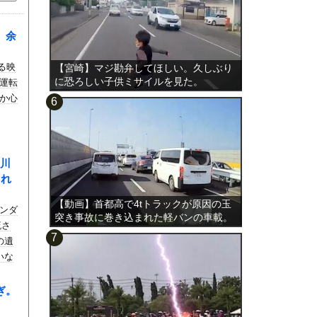
、余
る映
【宮崎】マジ勘弁してほしい。久しぶり
に恐ろしい子供ミサイルを見た。
運転
か心
川
され
【動画】首都高で4tトラックが原因の玉
ンダ
突き事故に巻き込まれた軽バンの車載。
流さ
の遺
いな
ぎ。