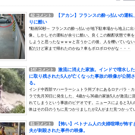
いう自炊最強のメシｗｗｗｗｗｗｗｗ
している。私の知らないスマホで連絡を取り合い、日中会ったりしてい...
【アカン】フランスの酔っ払いの運転
42
コメント
安健洋、クリスタルパレス加入が決定的に！メディカル検査をパス！現...
りに酷い
「ビキニデカい動画」が出回る→ミーグリが売れるｗｗｗｗｗｗ
*動画50秒～ フランスの酔っ払いが地下駐車場から地上に出
像。しかしその運転が余りに酷い。良くこの酩酊状態で車を
こんなレ●プ魔が潜んでるとかマジかよ…さすがHENTAIの国…」
しようと思ったなｗｗｗと言うかこの後、人を轢いていない
？〇〇君と付き合ったら？」とか言ってくるウザい人なんなの？しかも...
配だけど家まで帰れたのかね？車もボロボロやがな・・・
デレラガールズの日常「愛を伝えて♡」を公開
（アクロス/ユニバーサル）
激流に消えた家族。インドで増水した
147
コメント
人のやりとり、「地獄すぎて完全にコントになってる……」と衝撃を受...
に取り残された5人が亡くなった事故の映像が公開
ｗｗｗｗｗｗｗｗ
る。
Osaka、客席が想像以上にヤバい…
インド中西部マハーラーシュトラ州プネにあるロナバラ・カ
画、全く撃ち殺す必要なかったwww
ラで先月30日に発生した、4歳から36歳の家族5人が激流に
れてしまうという事故のビデオです。ニュースによると3人
可愛すぎるチアさん、甲子園で発見される
体はその日のうちに見つかりましたが2人がまだ見つかって
漫画最新刊の表紙、ヤバ過ぎる。お前ら元ネタ分かるか？
いんだって・・・。
い100のグラドル、あたシコってしまうｗｗｗ
【怖い】ベトナム人の夫婦喧嘩が怖す
81
コメント
転職するか迷う
夫が刺殺された事件の映像。