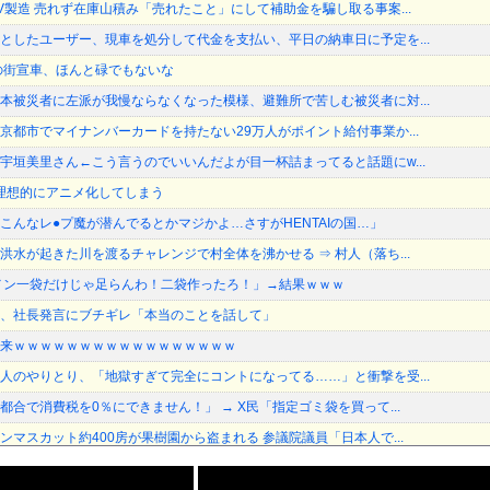
V製造 売れず在庫山積み「売れたこと」にして補助金を騙し取る事案...
としたユーザー、現車を処分して代金を支払い、平日の納車日に予定を...
の街宣車、ほんと碌でもないな
本被災者に左派が我慢ならなくなった模様、避難所で苦しむ被災者に対...
京都市でマイナンバーカードを持たない29万人がポイント給付事業か...
宇垣美里さん←こう言うのでいいんだよが目一杯詰まってると話題にw...
を理想的にアニメ化してしまう
こんなレ●プ魔が潜んでるとかマジかよ…さすがHENTAIの国…」
洪水が起きた川を渡るチャレンジで村全体を沸かせる ⇒ 村人（落ち...
メン一袋だけじゃ足らんわ！二袋作ったろ！」→結果ｗｗｗ
、社長発言にブチギレ「本当のことを話して」
来ｗｗｗｗｗｗｗｗｗｗｗｗｗｗｗｗｗ
人のやりとり、「地獄すぎて完全にコントになってる……」と衝撃を受...
合で消費税を0％にできません！」 → X民「指定ゴミ袋を買って...
マスカット約400房が果樹園から盗まれる 参議院議員「日本人で...
版社、どこの会社もマジでやばいwwwww