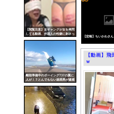
【
】「ゾンビたばこ
コテ
石破茂前総理「ウクラ
リン
ミツオカ、新型スポー
- 固
中居正広（無職）、熊
定リ
【閲覧注意】女ギャングが女を拷問
ホリエモン「面接でさ
してる動画、外国人の性癖に刺さっ
ンク
【悲報】ちいかわさん
【悲報】円安容認派「
てしまう
自動
エロ漫画『どんなお願
更新
【第4弾】FANZA「
【動画】飛
ツー
FANZAが夏のAV50％
ｗ
ル
【速報】れいわ新選組、
渡邊渚さん「私がPTS
離陸準備中のボーイング737の翼に
人が！？とんでもない迷惑男が逮捕
職場の人妻と不倫をし
される。
中国「台風接近！」台
韓国国会、サッカー前
日本旅行キャンセルす
うちのネコが目の前に