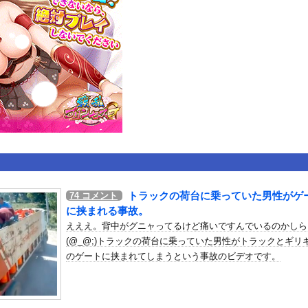
いうＡＶ女優ｗｗｗｗｗｗｗｗｗｗw
ックのり入れたけど出てこないの！！
たな。岐阜の川で外国人が溺れてしまう事故。
or 相互RSS
g
が管理しています。 RSS設定 更新順130件まで。それ以降の古いも
トラックの荷台に乗っていた男性がゲ
74
コメント
に挟まれる事故。
えええ。背中がグニャってるけど痛いですんでいるのかしら
(@_@;)トラックの荷台に乗っていた男性がトラックとギリ
のゲートに挟まれてしまうという事故のビデオです。