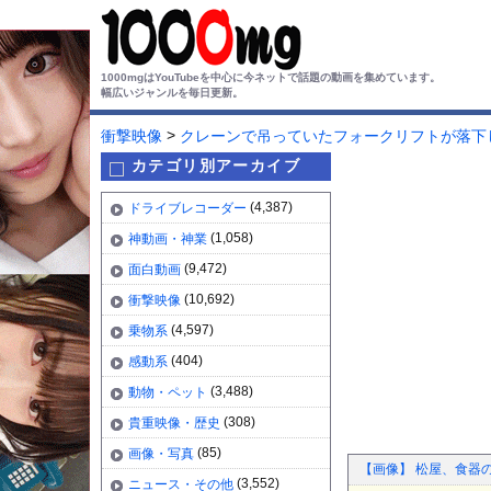
1000mgはYouTubeを中心に今ネットで話題の動画を集めています。
幅広いジャンルを毎日更新。
>
衝撃映像
クレーンで吊っていたフォークリフトが落下
カテゴリ別アーカイブ
(4,387)
ドライブレコーダー
(1,058)
神動画・神業
(9,472)
面白動画
(10,692)
衝撃映像
(4,597)
乗物系
(404)
感動系
(3,488)
動物・ペット
(308)
貴重映像・歴史
(85)
画像・写真
【画像】 松屋、食器
(3,552)
ニュース・その他