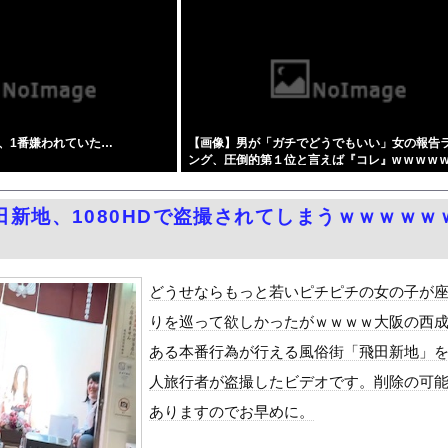
売人」と肩組みショット「小園海斗」に注がれる“厳しい視線” 「...
イナが核放棄しなければロシア侵攻しなかった」！
ツカーのティザー画像「第3弾」を公開！
本に多額の寄付していた。知人「誰にも知られなくてもいい、と公表し...
、納豆パックの薄いフィルムって何のために入っていの？って聞くわけ...
、1番嫌われていた…
【画像】男が「ガチでどうでもいい」女の報告
円安は輸出が伸びで日本経済ホクホク！」⇒ 世界に売る物が無さすぎ...
ング、圧倒的第１位と言えば『コレ』w w w w w 
いでも聞いてくれる同級生と付き合ったら脳みそ破壊されたお話』をr...
w w w
50％OFFキャンペーン」開催！人気の最新作・AVデビュー作品...
田新地、1080HDで盗撮されてしまうｗｗｗｗｗ
OFFセールを開催 part4
新たな党名は「いのちの党」 略称は「いのち」 [135853...
Dと診断された当時、世間はまだPTSDという言葉は浸透されてい...
どうせならもっと若いピチピチの女の子が
て、ついに、、、
りを巡って欲しかったがｗｗｗｗ大阪の西
風13号「三峡直撃予測」中国「上流大洪水！（三峡上流」中国都市「...
ある本番行為が行える風俗街「飛田新地」
代表監督を追及「なぜ負けたのか」
人旅行者が盗撮したビデオです。削除の可
べきか…1万年ぶり史上最大級の火山の兆し＝韓国の反応
ありますのでお早めに。
いた。私が上に物を投げるフリをする → 猫はこうなります…