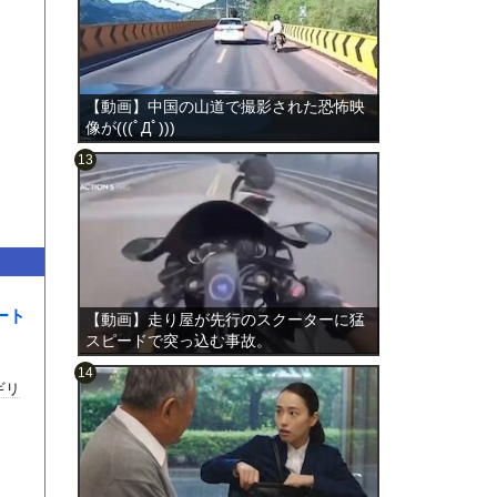
【動画】中国の山道で撮影された恐怖映
像が(((ﾟДﾟ)))
のは表
ート
【動画】走り屋が先行のスクーターに猛
スピードで突っ込む事故。
ギリ