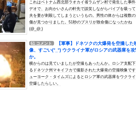
これはベトナム西北部ラオカイ省ラムザン村で発生した事件
ンチ殺人主犯の男(当時18歳)に「無期懲役」の判決
デオで、お向かいさんの軒先で談笑しながらパイプを吸って
の机がこの女の子の椅子にされてたらｗｗｗ
夫を妻が刺殺してしまうというもの。男性の体からは複数の
、可愛すぎる
傷が見つかりました。51秒のブスリが致命傷になったかね
屈みで完全に見えてる動画が拡散されてしまう…
(@_@;)
いう地雷系の女子高生って好きじゃないの？
【軍事】ドネツクの大爆発を空撮した
61
コメント
ナンバーワンだ」 熊本地震直後の日本の対応のスピードに世界が衝撃
像、すごい(°_°) ウクライナ軍がロシアの武器庫を攻
にチン凸したアジア人短小男
、爆笑されてしまうｗｗｗ
か。
た嫁。まさかと思い長男のDNA鑑定をするがいいな？と問うと、元嫁...
横からのは見ていましたが空撮もあったんか。ロシア支配下
るドネツク州マキイフカで撮影された大爆発の空撮映像です
ロシア軍兵士のHIV感染が2000％急増…ウクライナメディア！
ューヨーク・タイムズによるとロシア軍の武器庫をウクライ
のSNS更新が1週間途絶え、様々な憶測が飛び交う。1週間ぶりの投...
空爆したらしい。
管理フォーーーーム！！！」
の金庫触らないでよ！」キチママ『そこに金庫があったから、開けてみ...
、まさかの再評価ｗｗｗｗｗｗｗｗｗｗ
画が削除されたら察してください。ヤクザ以上の要求を出す都議会の実...
00％アイドル、水着グラビアでセクシー撮wwwwwwwアプガ鍛...
、熊本で被災地支援中に発熱… 「緊急で病院に向かい点滴を打ったら...