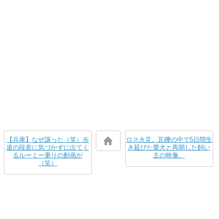
【兵庫】なぜ譲った（笑）歩
ロス火災。瓦礫の中で5日間生
道の段差に気づかずに出てく
き延びた愛犬と再開した飼い
るルーミー乗りの動画が
主の映像。
（笑）