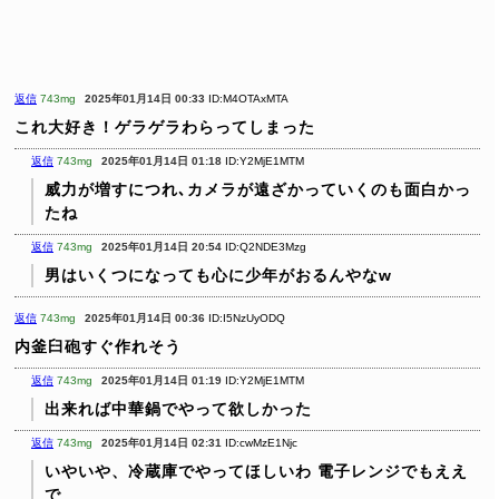
返信
743mg
2025年01月14日 00:33
ID:M4OTAxMTA
これ大好き！ゲラゲラわらってしまった
返信
743mg
2025年01月14日 01:18
ID:Y2MjE1MTM
威力が増すにつれ､カメラが遠ざかっていくのも面白かっ
たね
返信
743mg
2025年01月14日 20:54
ID:Q2NDE3Mzg
男はいくつになっても心に少年がおるんやなw
返信
743mg
2025年01月14日 00:36
ID:I5NzUyODQ
内釜臼砲すぐ作れそう
返信
743mg
2025年01月14日 01:19
ID:Y2MjE1MTM
出来れば中華鍋でやって欲しかった
返信
743mg
2025年01月14日 02:31
ID:cwMzE1Njc
いやいや、冷蔵庫でやってほしいわ
電子レンジでもええ
で