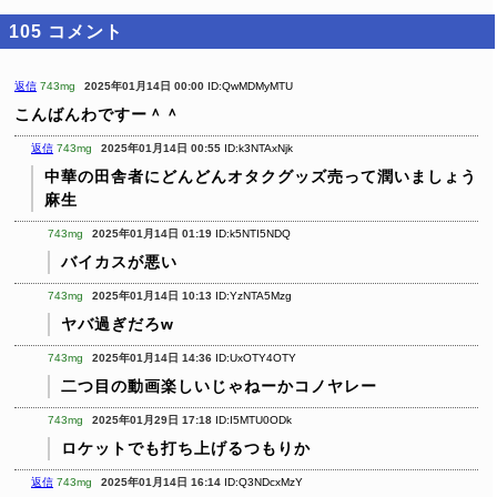
105
コメント
返信
743mg
2025年01月14日 00:00
ID:QwMDMyMTU
こんばんわですー＾＾
返信
743mg
2025年01月14日 00:55
ID:k3NTAxNjk
中華の田舎者にどんどんオタクグッズ売って潤いましょう
麻生
743mg
2025年01月14日 01:19
ID:k5NTI5NDQ
バイカスが悪い
743mg
2025年01月14日 10:13
ID:YzNTA5Mzg
ヤバ過ぎだろw
743mg
2025年01月14日 14:36
ID:UxOTY4OTY
二つ目の動画楽しいじゃねーかコノヤレー
743mg
2025年01月29日 17:18
ID:I5MTU0ODk
ロケットでも打ち上げるつもりか
返信
743mg
2025年01月14日 16:14
ID:Q3NDcxMzY