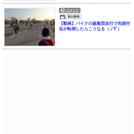
43
コメント
面白動画
【動画】バイクの超集団走行で先頭付
近が転倒したらこうなる（ノ∇`）