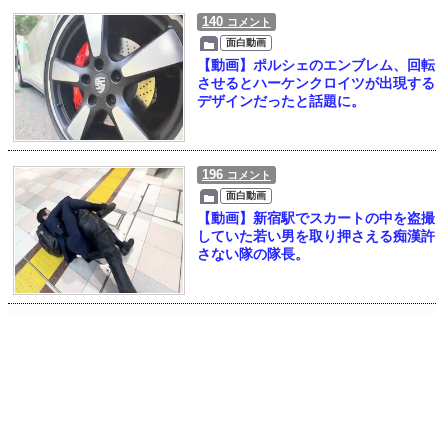
140
コメント
面白動画
【動画】ポルシェのエンブレム、回転
させるとハーケンクロイツが出現する
デザインだったと話題に。
196
コメント
面白動画
【動画】新宿駅でスカートの中を盗撮
していた若い男を取り押さえる痴漢許
さない隊の隊長。