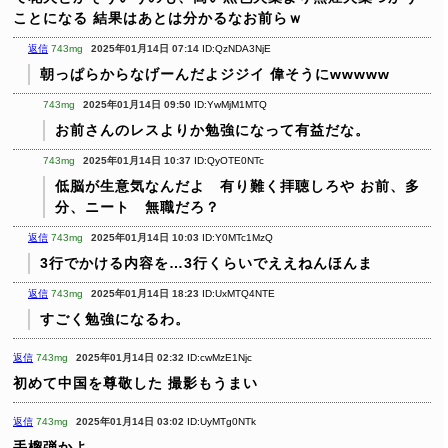
ことになる
結果はあとは分かるなお前らｗ
返信
743mg
2025年01月14日 07:14
ID:QzNDA3NjE
朝っぱらからなげーんだよジジイ
偉そうにwwwww
743mg
2025年01月14日 09:50
ID:YwMjM1MTQ
お前さんのレスよりか勉強になって有益だな。
743mg
2025年01月14日 10:37
ID:QyOTE0NTc
低脳が生意気なんだよ 有り難く拝聴しろや
お前、多
分、ニート 無職だろ？
返信
743mg
2025年01月14日 10:03
ID:Y0MTc1MzQ
3行でかける内容を…3行くらいでええねんほんま
返信
743mg
2025年01月14日 18:23
ID:UxMTQ4NTE
すごく勉強になるわ。
返信
743mg
2025年01月14日 02:32
ID:cwMzE1Njc
初めて中国を尊敬した
撮影もうまい
返信
743mg
2025年01月14日 03:02
ID:UyMTg0NTk
手榴弾かよ