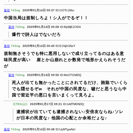
返信
743mg
2025年01月14日 00:37
ID:I1OTc1Mzc
中国当局は規制しろよ！シ人がでるぞ！！
返信
743mg
2025年01月14日 05:08
ID:MyMjE2ODA
爆竹で詩人はでないだろ
返信
743mg
2025年01月14日 00:45
ID:E1NjA3NzY
規制無さそうでも特に悪用しないで成り立ってるのはある意
味民度が高い
崖とか山崩れとか数発で地形かえられそうだ
が
返信
743mg
2025年01月14日 09:50
ID:MxOTI2MDQ
死人が出ても無かったことにされてるだけ、賄賂でいくら
でも隠せるぞw それが中国の民度な、嘘だと思うなら中
国で習近平の悪口を言いまくって見ろよ。
元TBS山口
2025年01月17日 09:21
ID:IxMTM0NDQ
逮捕状が出ていても逮捕されない♪安倍友ならね♪ソレ
が日本の民度な♪
他国の心配とか余裕だょな♪
返信
743mg
2025年01月14日 00:48
ID:UyMTgwNzI