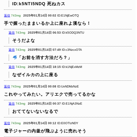
ID:k5NTI5NDQ
死ねカス
返信
743mg
2025年01月14日 00:02
ID:E1NjEwOTQ
手で握ったままいるか上に座れよ漢なら！
返信
743mg
2025年01月14日 06:53
ID:k5ODQ3NTU
そうだよな
返信
743mg
2025年01月14日 07:49
ID:c3NzcxOTA
「お前を消す方法だろ？」
返信
743mg
2025年01月14日 18:15
ID:k1NjExMzM
なぜイルカの上に座る
返信
743mg
2025年01月14日 00:08
ID:UxNDMzNzE
これやってみたい。アリエクで売ってるかな
返信
743mg
2025年01月14日 00:37
ID:E1NjA3NzE
おててないないなるで
返信
743mg
2025年01月14日 00:12
ID:E0OTIzNDY
電子ジャーの内釜が飛ぶように売れそう