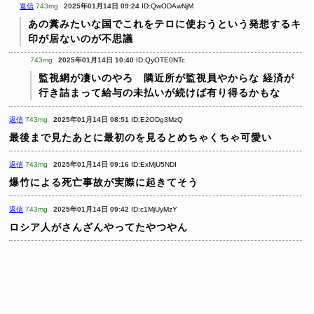
返信
743mg
2025年01月14日 09:24
ID:QwODAwNjM
あの糞みたいな国でこれをテロに使おうという発想するキ
印が居ないのが不思議
743mg
2025年01月14日 10:40
ID:QyOTE0NTc
監視網が凄いのやろ 隣近所が監視員やからな
経済が
行き詰まって給与の未払いが続けば有り得るかもな
返信
743mg
2025年01月14日 08:51
ID:E2ODg3MzQ
最後まで見たあとに最初のを見るとめちゃくちゃ可愛い
返信
743mg
2025年01月14日 09:16
ID:ExMjU5NDI
爆竹による死亡事故が実際に起きてそう
返信
743mg
2025年01月14日 09:42
ID:c1MjUyMzY
ロシア人がさんざんやってたやつやん