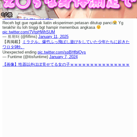
（x.com）
（予備）
（予備）
Receh bgt gue ngakak liatin eksperimen petasan ditutup panci
Yg
terakhir itu loh tinggi bgt hampir menembus angkasa
pic.twitter.com/7VtpHWhSUM
— 트위터 (@fiflms)
January 11, 2025
【再掲載】
ミラクル。爆竹ふっ飛ばし遊びをしていた少年たちに起きた
ワロタ9秒。
Unexpected ending
pic.twitter.com/spBHfblOys
— Funtime (@itisfuntime)
January 7, 2024
【画像】性器以外ほぼ見せてる女の子ｗｗｗｗｗｗｗｗｗｗｗｗｗｗｗ