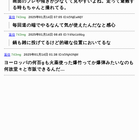
画面のブレや傾きが少なくて見やすいよね。走って避難す
る時もちゃんと撮れてる。
返信
743mg
2025年01月14日 07:05
ID:k5NjEwMjY
毎回道の端でやるなんて気が使えたんだなと感心
返信
743mg
2025年01月14日 08:45
ID:Y4NzUzMzg
鍋も雑に投げてるけど的確な位置においてるな
返信
743mg
2025年01月14日 01:38
ID:k5NjA0NjM
ヨーロッパの何百gも火薬使った爆竹ってか爆弾みたいなのも
何故堂々と市販できるんだ…