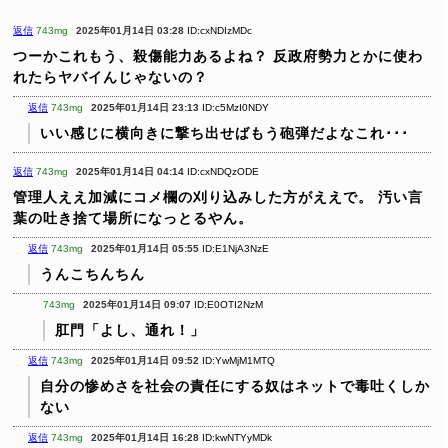
返信
743mg
2025年01月14日 03:28
ID:cxNDIzMDc
つーかこれもう、殺傷能力あるよね？
反政府勢力とかに使わ
れたらヤバイんじゃないの？
返信
743mg
2025年01月14日 23:13
ID:c5MzI0NDY
いい感じに横向きに撃ち出せばもう砲弾だよなこれ･･･
返信
743mg
2025年01月14日 04:14
ID:cxNDQzODE
管理人ええ加減にコメ欄の刈り込みした方がええで。
汚い言
葉の吐き捨て場所になっとるやん。
返信
743mg
2025年01月14日 05:55
ID:E1NjA3NzE
うんこちんちん
743mg
2025年01月14日 09:07
ID:E0OTI2NzM
肛門「よし、通れ！」
返信
743mg
2025年01月14日 09:52
ID:YwMjM1MTQ
自分の惨めさを社会の責任にする奴はネットで毒吐くしか
ない
返信
743mg
2025年01月14日 16:28
ID:kwNTYyMDk