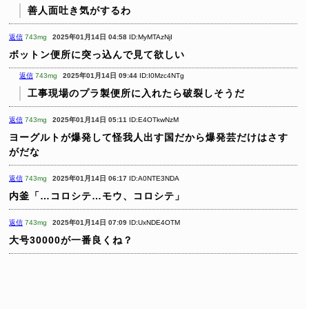
善人面吐き気がするわ
返信
743mg
2025年01月14日 04:58
ID:MyMTAzNjI
ボットン便所に突っ込んで見て欲しい
返信
743mg
2025年01月14日 09:44
ID:I0Mzc4NTg
工事現場のプラ製便所に入れたら破裂しそうだ
返信
743mg
2025年01月14日 05:11
ID:E4OTkwNzM
ヨーグルトが爆発して怪我人出す国だから爆発芸だけはさす
がだな
返信
743mg
2025年01月14日 06:17
ID:A0NTE3NDA
内釜「…コロシテ…モウ、コロシテ」
返信
743mg
2025年01月14日 07:09
ID:UxNDE4OTM
大号30000が一番良くね？