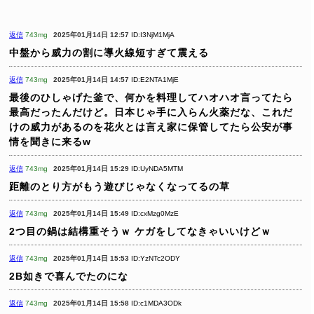
返信
743mg
2025年01月14日 12:57
ID:I3NjM1MjA
中盤から威力の割に導火線短すぎて震える
返信
743mg
2025年01月14日 14:57
ID:E2NTA1MjE
最後のひしゃげた釜で、何かを料理してハオハオ言ってたら
最高だったんだけど。日本じゃ手に入らん火薬だな、これだ
けの威力があるのを花火とは言え家に保管してたら公安が事
情を聞きに来るw
返信
743mg
2025年01月14日 15:29
ID:UyNDA5MTM
距離のとり方がもう遊びじゃなくなってるの草
返信
743mg
2025年01月14日 15:49
ID:cxMzg0MzE
2つ目の鍋は結構重そうｗ
ケガをしてなきゃいいけどｗ
返信
743mg
2025年01月14日 15:53
ID:YzNTc2ODY
2B如きで喜んでたのにな
返信
743mg
2025年01月14日 15:58
ID:c1MDA3ODk