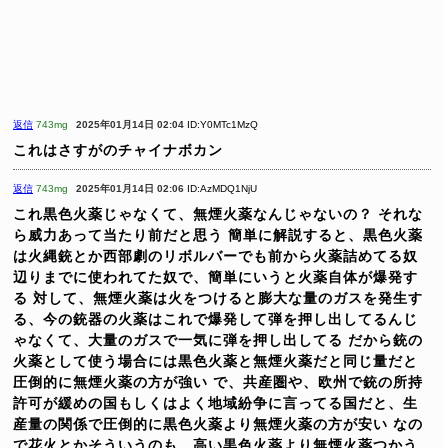
返信
743mg
2025年01月14日 02:04
ID:Y0MTc1MzQ
これはさすがのチャイナボカン
返信
743mg
2025年01月14日 02:06
ID:AzMDQ1NjU
これ黒色火薬じゃなくて、無煙火薬なんじゃないの？
それな
ら威力あって当たり前だと思う
簡単に解説すると、黒色火薬
は火縄銃とか西部劇のリボルバーでも前から火薬詰めてる奴
辺りまでに使われてた奴で、簡単にいうと火薬自体が爆発す
る
対して、無煙火薬は火をつけると膨大な量のガスを発生す
る、今の銃器の火薬はこれで爆発して弾を押し出してるんじ
ゃなくて、大量のガスで一気に弾を押し出してる
だから銃の
火薬として使う場合には黒色火薬と無煙火薬だと同じ量だと
圧倒的に無煙火薬の方が強い
で、共産圏や、欧州で銃の所持
許可が緩めの国もしくはよく地域紛争に言ってる国だと、生
産量の関係で圧倒的に黒色火薬より無煙火薬の方が安い
なの
で花火とかそういうのも、高い黒色火薬より無煙火薬つかう