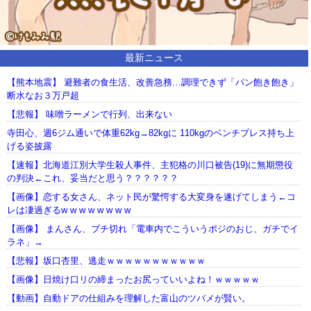
最新ニュース
【熊本地震】 避難者の食生活、改善急務…調理できず「パン飽き飽き」
断水なお３万戸超
【悲報】 味噌ラーメンで行列、出来ない
寺田心、週6ジム通いで体重62kg→82kgに 110kgのベンチプレス持ち上
げる姿披露
【速報】北海道江別大学生殺人事件、主犯格の川口被告(19)に無期懲役
の判決←これ、妥当だと思う？？？？？？
【画像】恋する女さん、ネット民が驚愕する大変身を遂げてしまう←コ
レは凄過ぎるw w w w w w w w
【画像】 まんさん、ブチ切れ「電車内でこういうポジのおじ、ガチでイ
ラネ」→
【悲報】坂口杏里、逃走ｗｗｗｗｗｗｗｗｗｗｗ
【画像】日焼け口リの締まったお尻っていいよね！ｗｗｗｗｗ
【動画】自動ドアの仕組みを理解した富山のツバメが賢い。