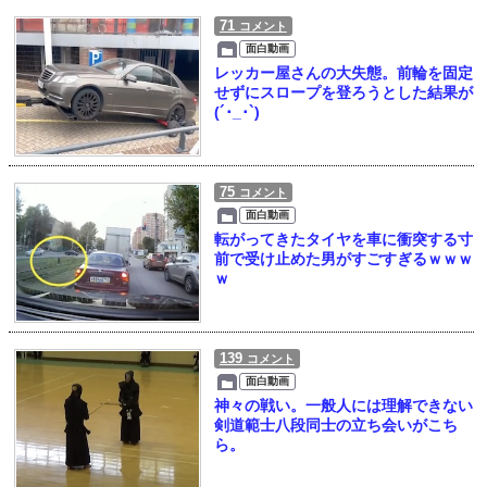
71
コメント
面白動画
レッカー屋さんの大失態。前輪を固定
せずにスロープを登ろうとした結果が
(´･_･`)
75
コメント
面白動画
転がってきたタイヤを車に衝突する寸
前で受け止めた男がすごすぎるｗｗｗ
ｗ
139
コメント
面白動画
神々の戦い。一般人には理解できない
剣道範士八段同士の立ち会いがこち
ら。