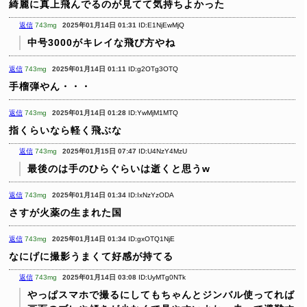
綺麗に真上飛んでるのが見てて気持ちよかった
返信
743mg
2025年01月14日 01:31
ID:E1NjEwMjQ
中号3000がキレイな飛び方やね
返信
743mg
2025年01月14日 01:11
ID:g2OTg3OTQ
手榴弾やん・・・
返信
743mg
2025年01月14日 01:28
ID:YwMjM1MTQ
指くらいなら軽く飛ぶな
返信
743mg
2025年01月15日 07:47
ID:U4NzY4MzU
最後のは手のひらぐらいは逝くと思うw
返信
743mg
2025年01月14日 01:34
ID:IxNzYzODA
さすが火薬の生まれた国
返信
743mg
2025年01月14日 01:34
ID:gxOTQ1NjE
なにげに撮影うまくて好感が持てる
返信
743mg
2025年01月14日 03:08
ID:UyMTg0NTk
やっぱスマホで撮るにしてもちゃんとジンバル使ってれば