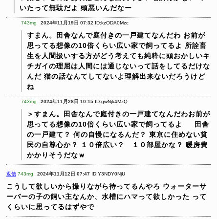
いたって無駄だよ
頭悪いんだなー
743mg
2024年11月19日 07:32
ID:kzODA0Mzc
すまん。田舎なんで庭付きの一戸建てなんだわ
お前が
思ってる想像の10倍くらい広い家で飼ってるよ
所詮畜
生を人間扱いする方がどう考えても純粋に頭おかしいキ
チガイの理屈は人間には通じないって話をしてるだけな
んだ
猫の話なんてしてないよ理解出来ないだろうけど
ね
743mg
2024年11月28日 10:15
ID:gwNjk4MzQ
＞すまん。田舎なんで庭付きの一戸建てなんだわお前が
思ってる想像の10倍くらい広い家で飼ってるよ
田舎
の一戸建て？
何の自慢になるんだ？
東京に住めない貧
民の自尊心か？
１０倍広い？ １０部屋かな？
暖房費
かかりそうだなｗ
返信
743mg
2024年11月12日 07:47
ID:Y3NDY0NjU
こうして欲しいから撮りながら待ってるんやろ
ウォーターサ
ーバーの子の飼い主なんか、水槽にハマって欲しかった
って
くらいに思ってるはずやで