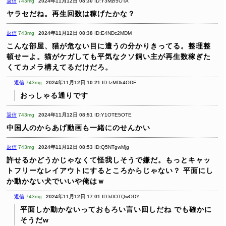
返信
743mg
2024年11月12日 08:30
ID:Y3MzI5OTA
ヤラセだね。再生回数は稼げたかな？
返信
743mg
2024年11月12日 08:38
ID:E4NDc2MDM
こんな部屋、猫が危ない目に遭うの分かりきってる。整理整
頓せーよ。猫がケガしても平気なクソ飼い主が再生数稼ぎた
くてカメラ構えてるだけだろ。
返信
743mg
2024年11月12日 10:21
ID:IzMDk4ODE
おっしゃる通りです
返信
743mg
2024年11月12日 08:51
ID:Y1OTE5OTE
中国人のからあげ動画も一緒にのせんかい
返信
743mg
2024年11月12日 08:53
ID:Q5NTgwMjg
許せるかどうかじゃなくて怪我しそうで嫌だ。もっとキャッ
トフリーなレイアウトにするところからじゃない？
平面にし
か動かない犬でいいや俺はｗ
返信
743mg
2024年11月12日 17:01
ID:k0OTQwODY
平面しか動かないっておもろい言い回しだね
でも確かに
そうだw