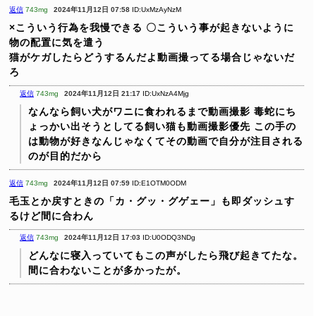
返信
743mg
2024年11月12日 07:58
ID:UxMzAyNzM
×こういう行為を我慢できる
〇こういう事が起きないように
物の配置に気を遣う
猫がケガしたらどうするんだよ動画撮ってる場合じゃないだ
ろ
返信
743mg
2024年11月12日 21:17
ID:UxNzA4Mjg
なんなら飼い犬がワニに食われるまで動画撮影
毒蛇にち
ょっかい出そうとしてる飼い猫も動画撮影優先
この手の
は動物が好きなんじゃなくてその動画で自分が注目される
のが目的だから
返信
743mg
2024年11月12日 07:59
ID:E1OTM0ODM
毛玉とか戻すときの「カ・グッ・グゲェー」も即ダッシュす
るけど間に合わん
返信
743mg
2024年11月12日 17:03
ID:U0ODQ3NDg
どんなに寝入っていてもこの声がしたら飛び起きてたな。
間に合わないことが多かったが。