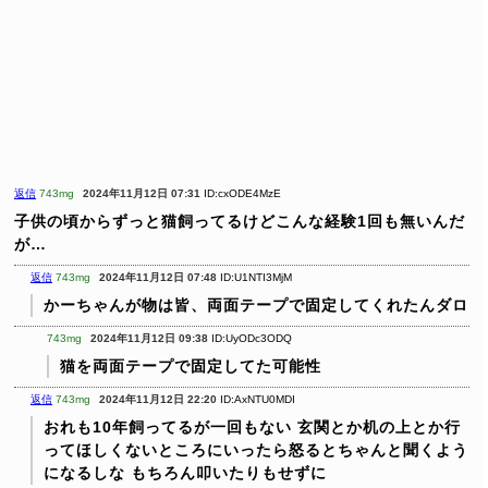
返信
743mg
2024年11月12日 07:31
ID:cxODE4MzE
子供の頃からずっと猫飼ってるけどこんな経験1回も無いんだ
が…
返信
743mg
2024年11月12日 07:48
ID:U1NTI3MjM
かーちゃんが物は皆、両面テープで固定してくれたんダロ
743mg
2024年11月12日 09:38
ID:UyODc3ODQ
猫を両面テープで固定してた可能性
返信
743mg
2024年11月12日 22:20
ID:AxNTU0MDI
おれも10年飼ってるが一回もない
玄関とか机の上とか行
ってほしくないところにいったら怒るとちゃんと聞くよう
になるしな
もちろん叩いたりもせずに