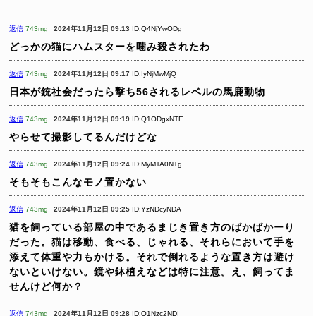
返信
743mg
2024年11月12日 09:13
ID:Q4NjYwODg
どっかの猫にハムスターを噛み殺されたわ
返信
743mg
2024年11月12日 09:17
ID:IyNjMwMjQ
日本が銃社会だったら撃ち56されるレベルの馬鹿動物
返信
743mg
2024年11月12日 09:19
ID:Q1ODgxNTE
やらせて撮影してるんだけどな
返信
743mg
2024年11月12日 09:24
ID:MyMTA0NTg
そもそもこんなモノ置かない
返信
743mg
2024年11月12日 09:25
ID:YzNDcyNDA
猫を飼っている部屋の中であるまじき置き方のばかばかーり
だった。猫は移動、食べる、じゃれる、それらにおいて手を
添えて体重や力もかける。それで倒れるような置き方は避け
ないといけない。鏡や鉢植えなどは特に注意。え、飼ってま
せんけど何か？
返信
743mg
2024年11月12日 09:28
ID:Q1Nzc2NDI