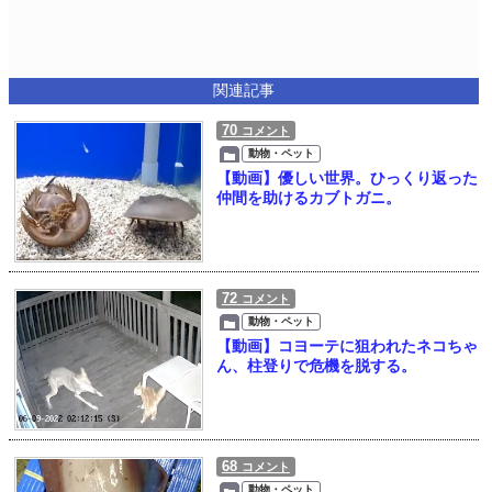
関連記事
70
コメント
動物・ペット
【動画】優しい世界。ひっくり返った
仲間を助けるカブトガニ。
72
コメント
動物・ペット
【動画】コヨーテに狙われたネコちゃ
ん、柱登りで危機を脱する。
68
コメント
動物・ペット