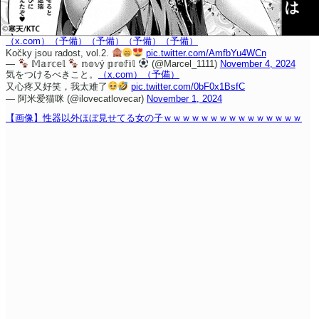
（x.com）
（予備）
（予備）
（予備）
（予備）
Kočky jsou radost, vol.2.
pic.twitter.com/AmfbYu4WCn
—
𝕄𝕒𝕣𝕔𝕖𝕝
𝕟𝕠𝕧ý 𝕡𝕣𝕠𝕗𝕚𝕝
(@Marcel_1111)
November 4, 2024
気をつけるべきこと。
（x.com）
（予備）
又心疼又好笑，我太难了
pic.twitter.com/0bF0x1BsfC
— 阿米爱猫咪 (@ilovecatlovecar)
November 1, 2024
【画像】性器以外ほぼ見せてる女の子ｗｗｗｗｗｗｗｗｗｗｗｗｗｗｗ