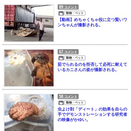
89
コメント
動物・ペット
【動画】めちゃくちゃ役に立つ賢いワ
ンちゃんが撮影される。
67
コメント
動物・ペット
茹でられるのを拒否して必死に耐えて
いるカニさんの姿が撮影される。
58
コメント
動物・ペット
虫よけ剤「ディート」の効果を自らの
手でデモンストレーションする研究者
の映像がかゆい。