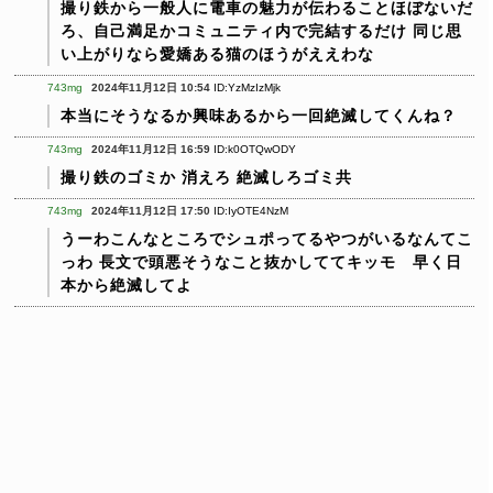
撮り鉄から一般人に電車の魅力が伝わることほぼないだ
ろ、自己満足かコミュニティ内で完結するだけ
同じ思
い上がりなら愛嬌ある猫のほうがええわな
743mg
2024年11月12日 10:54
ID:YzMzIzMjk
本当にそうなるか興味あるから一回絶滅してくんね？
743mg
2024年11月12日 16:59
ID:k0OTQwODY
撮り鉄のゴミか 消えろ 絶滅しろゴミ共
743mg
2024年11月12日 17:50
ID:IyOTE4NzM
うーわこんなところでシュポってるやつがいるなんてこ
っわ
長文で頭悪そうなこと抜かしててキッモ 早く日
本から絶滅してよ