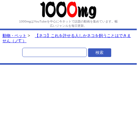
1000mgはYouTubeを中心に今ネットで話題の動画を集めています。
幅
広いジャンルを毎日更新。
動物・ペット
>
【ネコ】これを許せる人しかネコを飼うことはできま
せん（ノ∇`）