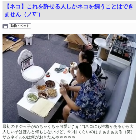
【ネコ】これを許せる人しかネコを飼うことはでき
ません（ノ∇`）
動物・ペット
最初のドジっ子がめちゃくちゃ可愛い(*´д｀*)ネコにも性格があるから大
人しい子はほんと何もしないけど、6つ目くらいのはまぁまぁある（笑）
サムネイルのは何がおきたんやｗｗｗｗ