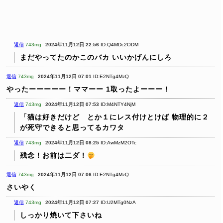
返信
743mg
2024年11月12日 22:56
ID:Q4MDc2ODM
まだやってたのかこのバカ
いいかげんにしろ
返信
743mg
2024年11月12日 07:01
ID:E2NTg4MzQ
やったーーーーー！ママーー
1取ったよーーー！
返信
743mg
2024年11月12日 07:53
ID:M4NTY4NjM
「猫は好きだけど とか１にレス付けとけば
物理的に２
が死守できると思ってるカワタ
返信
743mg
2024年11月12日 08:25
ID:AwMzM2OTc
残念！お前は二ダ！
返信
743mg
2024年11月12日 07:06
ID:E2NTg4MzQ
さいやく
返信
743mg
2024年11月12日 07:27
ID:U2MTg0NzA
しっかり焼いて下さいね