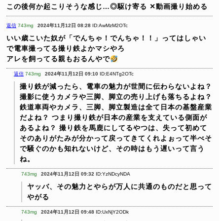
この後何か起こりそうな感じ…◎駆け寄る ✕動画撮り始める
返信
743mg
2024年11月12日 08:28
ID:AwMzM2OTc
いい歳こいた奴が「でんちゃ！でんちゃ！！」ってはしゃい
で電車撮ってる撮り鉄よかマシやろ
アレを飼ってる親もおるんやで
返信
743mg
2024年11月12日 09:10
ID:E4NTg2OTc
撮り鉄が減ったら、電車の魅力が世間に伝わらないよね？
撮影に使うカメラや三脚、脚立の売り上げも落ちるよね？
鉄道車両やカメラ、三脚、脚立製造は全て日本の基盤産業
だよね？ つまり撮り鉄が日本の産業を支えている側面が
あるよね？ 撮り鉄を馬鹿にしてるやつは、失って初めて
そのありがたみが分かって戻ってきてくれよぉって半べそ
で騒ぐのかも知れないけど、その時はもう遅いって言う
ね。
743mg
2024年11月12日 09:32
ID:YzNDcyNDA
ヤッバ、その魅力とやらが万人に共通のものだと思って
やがる
743mg
2024年11月12日 09:48
ID:UxNjY2ODk