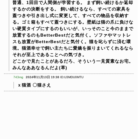
普通、1回目で人間側が学習する。
まず飼い続けるか返却
するかの決断をする。
飼い続けるなら、すべての家具を
蓋つきや引き出し式に変更して、すべての物品を収納す
る。ゴミ箱もすべて蓋つきにする。壁紙は猫の爪に負けな
い硬質タイプにするのもいいが、いっそのこと今のままで
放置するのもBetterBestだと気付く。ソファやマットレ
スも放置がBetterBestだと気付く。猫を叱らずに済む環
境。猫酒幸せで飼い主たちに愛嬌を振りまいてくれるなら
それが至上であることへの気づき。
どこかで見たことがあるだろ、そういう一見質素なお宅。
みんなああなるんだよ(草)
743mg
2024年11月13日 19:38
ID:U3MDU0MTU
ｘ猫酒
〇猫さえ