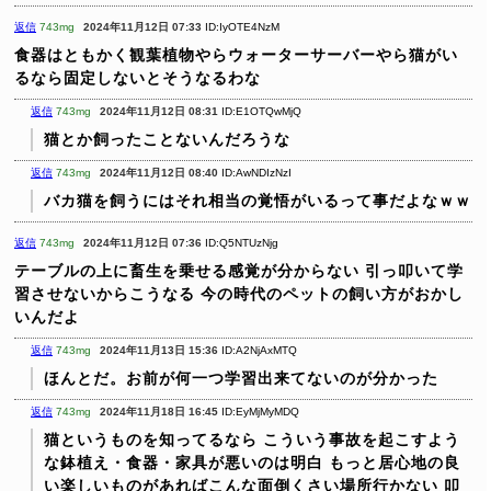
返信
743mg
2024年11月12日 07:33
ID:IyOTE4NzM
食器はともかく観葉植物やらウォーターサーバーやら猫がい
るなら固定しないとそうなるわな
返信
743mg
2024年11月12日 08:31
ID:E1OTQwMjQ
猫とか飼ったことないんだろうな
返信
743mg
2024年11月12日 08:40
ID:AwNDIzNzI
バカ猫を飼うにはそれ相当の覚悟がいるって事だよなｗｗ
返信
743mg
2024年11月12日 07:36
ID:Q5NTUzNjg
テーブルの上に畜生を乗せる感覚が分からない
引っ叩いて学
習させないからこうなる
今の時代のペットの飼い方がおかし
いんだよ
返信
743mg
2024年11月13日 15:36
ID:A2NjAxMTQ
ほんとだ。お前が何一つ学習出来てないのが分かった
返信
743mg
2024年11月18日 16:45
ID:EyMjMyMDQ
猫というものを知ってるなら
こういう事故を起こすよう
な鉢植え・食器・家具が悪いのは明白
もっと居心地の良
い楽しいものがあればこんな面倒くさい場所行かない
叩