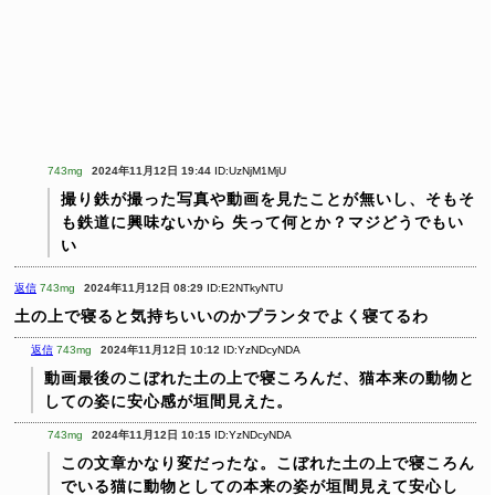
743mg
2024年11月12日 19:44
ID:UzNjM1MjU
撮り鉄が撮った写真や動画を見たことが無いし、そもそ
も鉄道に興味ないから
失って何とか？マジどうでもい
い
返信
743mg
2024年11月12日 08:29
ID:E2NTkyNTU
土の上で寝ると気持ちいいのかプランタでよく寝てるわ
返信
743mg
2024年11月12日 10:12
ID:YzNDcyNDA
動画最後のこぼれた土の上で寝ころんだ、猫本来の動物と
しての姿に安心感が垣間見えた。
743mg
2024年11月12日 10:15
ID:YzNDcyNDA
この文章かなり変だったな。こぼれた土の上で寝ころん
でいる猫に動物としての本来の姿が垣間見えて安心し