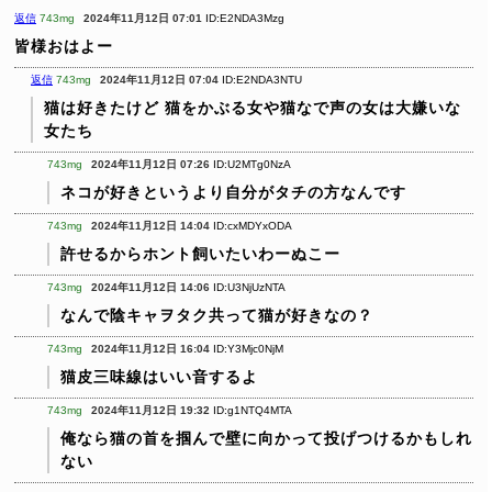
返信
743mg
2024年11月12日 07:01
ID:E2NDA3Mzg
皆様おはよー
返信
743mg
2024年11月12日 07:04
ID:E2NDA3NTU
猫は好きたけど 猫をかぶる女や猫なで声の女は大嫌いな
女たち
743mg
2024年11月12日 07:26
ID:U2MTg0NzA
ネコが好きというより自分がタチの方なんです
743mg
2024年11月12日 14:04
ID:cxMDYxODA
許せるからホント飼いたいわーぬこー
743mg
2024年11月12日 14:06
ID:U3NjUzNTA
なんで陰キャヲタク共って猫が好きなの？
743mg
2024年11月12日 16:04
ID:Y3Mjc0NjM
猫皮三味線はいい音するよ
743mg
2024年11月12日 19:32
ID:g1NTQ4MTA
俺なら猫の首を掴んで壁に向かって投げつけるかもしれ
ない