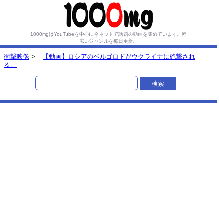
1000mgはYouTubeを中心に今ネットで話題の動画を集めています。
幅
広いジャンルを毎日更新。
衝撃映像
>
【動画】ロシアのベルゴロドがウクライナに砲撃され
る。