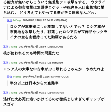
る能力が無いからこういう無差別テロ攻撃をする。
ウクライ
ナによる都市攻撃は無誘導ロケットや砲弾を人口密集地に撃
ち込む。
どう考えてもやってる事がテロ国家なんだわ。
返信
743mg
2024年09月18日 02:04
ID:Y5Mjk1NzQ
ロシアが軍事拠点しか攻撃してないとでも？
ロシア軍が
市街地を攻撃したり、戦死したロシア兵が宝飾品やウクラ
イナの金を山程持ってた動画があるだろ
返信
743mg
2024年09月17日 23:59
ID:I1NjU5OTg
核が使われるのも時間の問題だな…
返信
743mg
2024年09月18日 00:01
ID:g3NzIyODY
ロシア人の大事な中古車がぶっ壊れるじゃんか やめたれよ
返信
743mg
2024年09月18日 21:26
ID:AyMTY2ODk
半分以上は日本からの盗難車
返信
743mg
2024年09月18日 00:01
ID:g0OTA0Nzk
逃げた犬必死に追いかけてるのが微笑ましすぎてギャップが
スゴイ