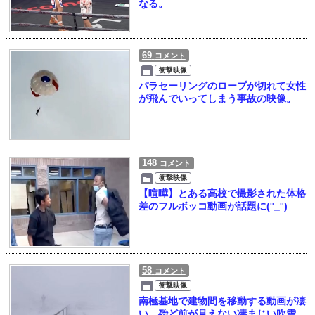
なる。
69
コメント
衝撃映像
パラセーリングのロープが切れて女性
が飛んでいってしまう事故の映像。
148
コメント
衝撃映像
【喧嘩】とある高校で撮影された体格
差のフルボッコ動画が話題に(°_°)
58
コメント
衝撃映像
南極基地で建物間を移動する動画が凄
い 殆ど前が見えない凄まじい吹雪