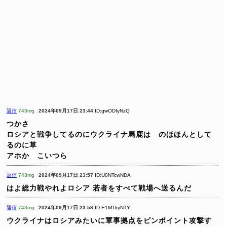
返信
743mg
2024年09月17日 23:44
ID:gwODIyNzQ
つかさ
ロシアと戦争してるのにウクライナ馬鹿は のほほんとして
るのに草
アホか こいつら
返信
743mg
2024年09月17日 23:57
ID:U0NTcwNDA
はよ総力戦やれよロシア
若者をすべて戦場へ送るんだ
返信
743mg
2024年09月17日 23:58
ID:E1MTkyNTY
ウクライナはロシアみたいに軍事拠点をピンポイント攻撃す