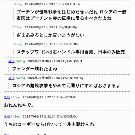
743mg
2024年09月17日 23:10
ID:Y1MDc1ODk
プーチンが侵略戦争をはじめたせいだね
ロシアの一般
市民はプーチンを赤の広場に吊るすべきだよね
743mg
2024年09月18日 09:17
ID:g3MjMzNjk
ざまあみろとしか言いようがない
743mg
2024年09月18日 11:18
ID:U2NzI0ODc
ステップワゴンは右ハンドル専用香港、日本のみ販売
返信
743mg
2024年09月18日 01:59
ID:g4MTQ5OTI
フェンダー壊れたよね
返信
743mg
2024年09月19日 06:55
ID:A2ODY0OTg
ロシアの越境攻撃をやめて元通りにすればおさまるよ
返信
743mg
2024年09月17日 22:00
ID:AwNjY3MTI
おねんねやで。
返信
743mg
2024年09月17日 22:04
ID:IxNDQ0MDc
うちのコーギーならびびって一歩も動けんわ