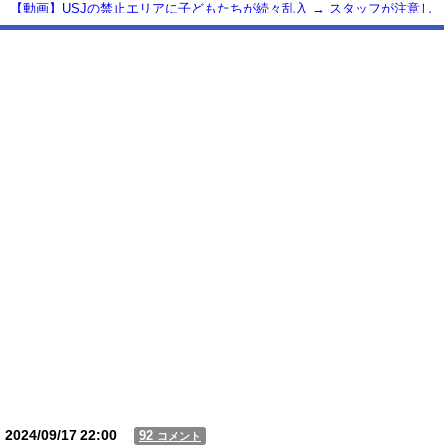
【動画】USJの禁止エリアに子どもたちが続々乱入 → スタッフが注意し
ても止まらない事態に
Powered by livedoor 相互RSS
2024/09/17
22:00
92
コメント