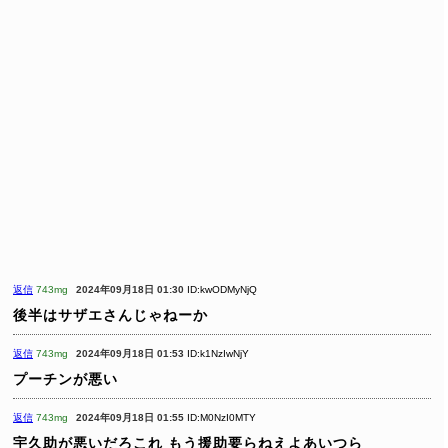
返信
743mg
2024年09月18日 01:30
ID:kwODMyNjQ
後半はサザエさんじゃねーか
返信
743mg
2024年09月18日 01:53
ID:k1NzIwNjY
プーチンが悪い
返信
743mg
2024年09月18日 01:55
ID:M0NzI0MTY
宇久助が悪いだろこれ
もう援助要らねえよあいつら