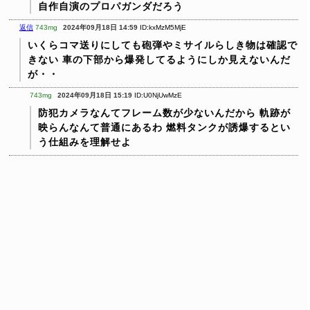
自作自演のプロパガンダだろう
返信
743mg
2024年09月18日 14:59
ID:kxMzM5MjE
いくらコマ送りにしても砲弾やミサイルらしき物は確認で
きない
車の下部から爆発してるようにしか見えないんだ
が・・
743mg
2024年09月18日 15:19
ID:U0NjUwMzE
防犯カメラなんてフレーム数が少ないんだから
軌跡が
映らんなんて普通にあるわ
燃料タンクが誘爆するとい
う仕組みを理解せよ