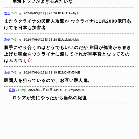
南海トラフがよぎるみたいな
返信
743mg
2024年09月17日 23:26
ID:IxOTAwNjU
またウクライナの民間人攻撃か
ウクライナに1兆2000億円あ
げてる日本も加害者
返信
743mg
2024年09月17日 23:28
ID:U1MzkxMzk
勝手にやり合うのはどうでもいいのだが
岸田が俺達から巻き
上げた税金をウクライナに渡してそれが軍事費となってるの
はムカつく
返信
743mg
2024年09月17日 23:39
ID:M0NTM5MjE
民間人を狙っているので、お互い殺人鬼。
返信
743mg
2024年09月18日 13:15
ID:E0MjU5MDk
ロシアが先にやったから当然の報復