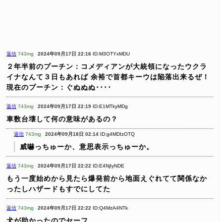
返信
743mg
2024年09月17日 22:16
ID:M3OTYxMDU
２年半前のプーチン：コメディアンが大統領になったウクラ
イナなんて３日もあれば
余裕で首都キーウは陥落出来るぜ！
現在のプーチン：ぐぬぬぬ････
返信
743mg
2024年09月17日 22:19
ID:E1MTkyMDg
車数台壊して何の意味があるの？
返信
743mg
2024年09月18日 02:14
ID:g4MDIzOTQ
威嚇っちゅーか、意思表示っちゅーか。
返信
743mg
2024年09月17日 22:22
ID:E4NjIyNDE
もう一度始めから見たら爆発前から地面えぐれてて関係なか
ったしハザードもすでにしてた
返信
743mg
2024年09月17日 22:22
ID:Q4MzA4NTk
犬が助かったのでセーフ