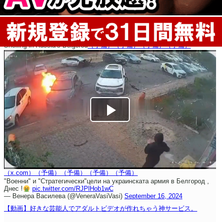
Shelling in Russia’s Belgorod
（予備）
（予備）
（予備）
（予備）
（x.com）
（予備）
（予備）
（予備）
（予備）
"Военни" и "Стратегически"
цели на украинската армия в Белгород ,
Днес !
pic.twitter.com/RJPlHob1wC
— Венера Василева (@VeneraVasiVasi)
September 16, 2024
【動画】好きな芸能人でアダルトビデオが作れちゃう神サービス。