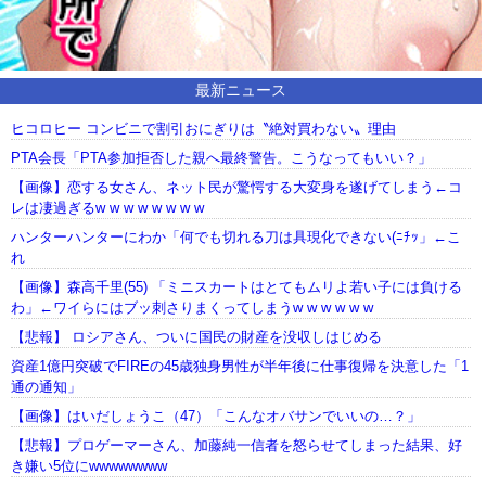
最新ニュース
ヒコロヒー コンビニで割引おにぎりは〝絶対買わない〟理由
PTA会長「PTA参加拒否した親へ最終警告。こうなってもいい？」
【画像】恋する女さん、ネット民が驚愕する大変身を遂げてしまう←コ
レは凄過ぎるw w w w w w w w
ハンターハンターにわか「何でも切れる刀は具現化できない(ﾆﾁｯ」←こ
れ
【画像】森高千里(55) 「ミニスカートはとてもムリよ若い子には負ける
わ」←ワイらにはブッ刺さりまくってしまうw w w w w w
【悲報】 ロシアさん、ついに国民の財産を没収しはじめる
資産1億円突破でFIREの45歳独身男性が半年後に仕事復帰を決意した「1
通の通知」
【画像】はいだしょうこ（47）「こんなオバサンでいいの…？」
【悲報】プロゲーマーさん、加藤純一信者を怒らせてしまった結果、好
き嫌い5位にwwwwwwww