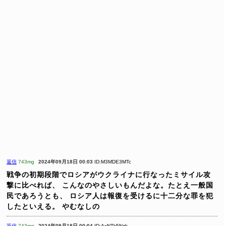
返信
743mg
2024年09月18日 00:03
ID:M3MDE3MTc
戦争の初期段階でロシアがウクライナに行なったミサイル攻
撃に比べれば、
こんなのやさしいもんだよな。たとえ一般国
民であろうとも、
ロシア人は報復を受けるに十二分な罪を犯
したといえる。
やむなしの
返信
743mg
2024年09月18日 00:04
ID:AxNTk5Nzk