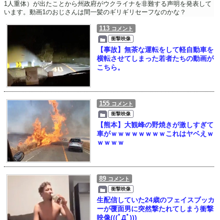
1人重体）が出たことから州政府がウクライナを非難する声明を発表して
います。動画1のおじさんは間一髪のギリギリセーフなのかな？
113
コメント
衝撃映像
【事故】無茶な運転をして軽自動車を
横転させてしまった若者たちの動画が
こちら。
155
コメント
衝撃映像
【熊本】大観峰の野焼きが激しすぎて
車がｗｗｗｗｗｗｗｗこれはヤベえｗ
ｗｗｗｗ
89
コメント
衝撃映像
生配信していた24歳のフェイスブッカ
ーが覆面男に突然撃たれてしまう衝撃
映像(((ﾟДﾟ)))