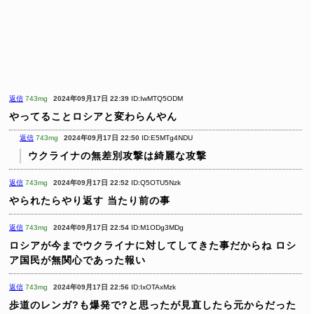
返信
743mg
2024年09月17日 22:39
ID:IwMTQ5ODM
やってることロシアと変わらんやん
返信
743mg
2024年09月17日 22:50
ID:E5MTg4NDU
ウクライナの無差別攻撃は綺麗な攻撃
返信
743mg
2024年09月17日 22:52
ID:Q5OTU5Nzk
やられたらやり返す
当たり前の事
返信
743mg
2024年09月17日 22:54
ID:M1ODg3MDg
ロシアが今までウクライナに対してしてきた事だからね
ロシ
ア国民が無関心であった報い
返信
743mg
2024年09月17日 22:56
ID:IxOTAxMzk
歩道のレンガ?も爆発で?と思ったが見直したら元からだった