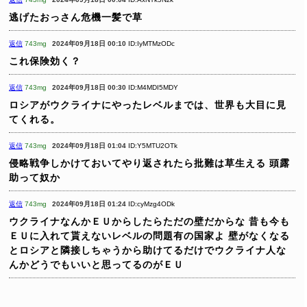
逃げたおっさん危機一髪で草
返信
743mg
2024年09月18日 00:10
ID:IyMTMzODc
これ保険効く？
返信
743mg
2024年09月18日 00:30
ID:M4MDI5MDY
ロシアがウクライナにやったレベルまでは、世界も大目に見
てくれる。
返信
743mg
2024年09月18日 01:04
ID:Y5MTU2OTk
侵略戦争しかけておいてやり返されたら批難は草生える
頭露
助って奴か
返信
743mg
2024年09月18日 01:24
ID:cyMzg4ODk
ウクライナなんかＥＵからしたらただの壁だからな
昔も今も
ＥＵに入れて貰えないレベルの問題有の国家よ
壁がなくなる
とロシアと隣接しちゃうから助けてるだけでウクライナ人な
んかどうでもいいと思ってるのがＥＵ