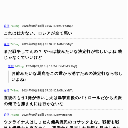
返信
743mg
2024年09月18日 03:47
ID:k5OTY3NjU
これは仕方ない、ロシアが全て悪い
返信
743mg
2024年09月18日 05:32
ID:M4MDI5MjY
まだ戦争してんの？
やっぱ核みたいな決定打が欲しいよね
核
じゃなくていいけど
返信
743mg
2024年09月18日 10:24
ID:M3MDI1NjQ
お前みたいな馬鹿をこの世から消すための決定打なら欲し
いよね♪
返信
743mg
2024年09月18日 07:30
ID:M0NzYxNTg
直後のもう1発が怖いし犬は爆撃直後のパトロールだから犬派
の俺でも捕まえには行かないな
返信
743mg
2024年09月18日 07:44
ID:cwNzg5Nzg
ウクライナ人はしょせん傭兵流民のコサックよな。戦術も戦
略も組織力も存在せん。
軍資金を供与した岸田を見せしめに