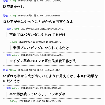
返信
743mg
2024年09月17日 22:05
ID:k1MTQ0OTQ
防空壕を作れ
返信
743mg
2024年09月17日 22:07
ID:gxODMzMzc
ロシアが先にやったことだから文句言うなよ
返信
743mg
2024年09月17日 23:31
ID:MyMjY1NTE
西側プロパガンダにやられてるだけ
743mg
2024年09月18日 04:33
ID:czMjA5MTQ
東側プロパガンダにやられてるだけ
返信
743mg
2024年09月18日 16:33
ID:U0NjUwMzE
マイダン革命のロシア系住民虐殺工作が先
返信
743mg
2024年09月17日 22:12
ID:c1Mjg1NDU
いずれも車から火が出ているように見えるが、本当に砲撃な
のだろうか
返信
743mg
2024年09月17日 23:03
ID:c3Njk5MjE
車の形は残っているし、フシギダネ
743mg
2024年09月18日 08:03
ID:kxNTYyNDk