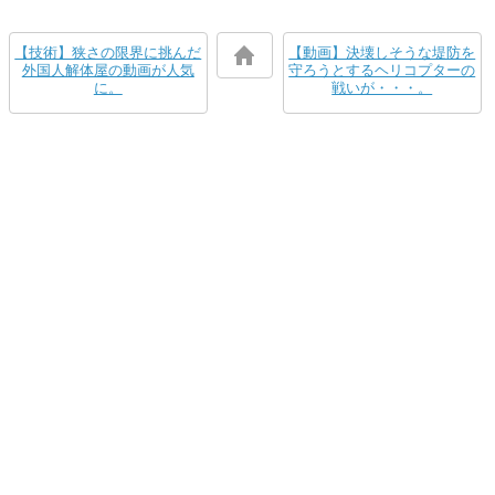
【技術】狭さの限界に挑んだ
【動画】決壊しそうな堤防を
外国人解体屋の動画が人気
守ろうとするヘリコプターの
に。
戦いが・・・。