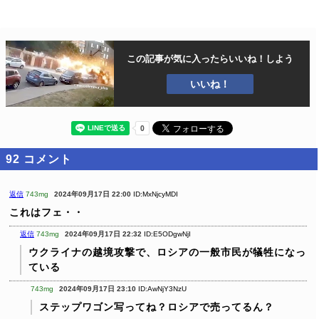
この記事が気に入ったら
いいね！しよう
いいね！
92
コメント
返信
743mg
2024年09月17日 22:00
ID:MxNjcyMDI
これはフェ・・
返信
743mg
2024年09月17日 22:32
ID:E5ODgwNjI
ウクライナの越境攻撃で、ロシアの一般市民が犠牲になっ
ている
743mg
2024年09月17日 23:10
ID:AwNjY3NzU
ステップワゴン写ってね？ロシアで売ってるん？