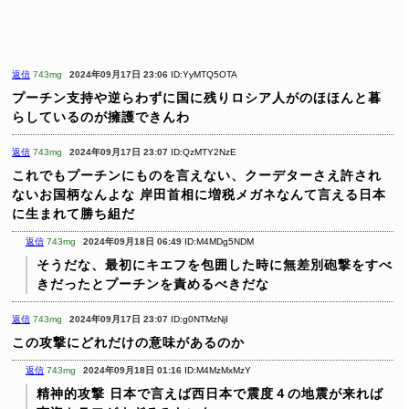
返信
743mg
2024年09月17日 23:06
ID:YyMTQ5OTA
プーチン支持や逆らわずに国に残りロシア人がのほほんと暮
らしているのが擁護できんわ
返信
743mg
2024年09月17日 23:07
ID:QzMTY2NzE
これでもプーチンにものを言えない、クーデターさえ許され
ないお国柄なんよな
岸田首相に増税メガネなんて言える日本
に生まれて勝ち組だ
返信
743mg
2024年09月18日 06:49
ID:M4MDg5NDM
そうだな、最初にキエフを包囲した時に無差別砲撃をすべ
きだったとプーチンを責めるべきだな
返信
743mg
2024年09月17日 23:07
ID:g0NTMzNjI
この攻撃にどれだけの意味があるのか
返信
743mg
2024年09月18日 01:16
ID:M4MzMxMzY
精神的攻撃
日本で言えば西日本で震度４の地震が来れば