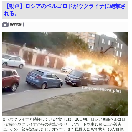
【動画】ロシアのベルゴロドがウクライナに砲撃さ
れる。
衝撃映像
まぁウクライナと隣接している州だしね。16日朝、ロシア西部ベルゴロ
ドの街へウクライナからの砲撃があり、アパートや車15台以上が被害
に。その一部を記録したビデオです。また民間人にも怪我人（8人負傷、