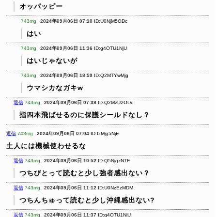
オッパッピー
743mg
2024年09月06日 07:10
ID:U0NjM5ODc
はい
743mg
2024年09月06日 11:36
ID:g4OTU1NjU
はいじゃないが
743mg
2024年09月06日 18:59
ID:Q2MTYwMjg
ウマシカなガキw
返信
743mg
2024年09月06日 07:38
ID:Q2MzU2ODc
指四本飛ばせるのに保護シールドなし？
返信
743mg
2024年09月06日 07:04
ID:IzMjg5NjE
土人には機械使わせるな
返信
743mg
2024年09月06日 10:52
ID:Q5NjgzNTE
つちびとって読むと少し強者感出ない？
返信
743mg
2024年09月06日 11:12
ID:U0NzEzMDM
つちんちゅって読むと少し沖縄感出ない?
返信
743mg
2024年09月06日 11:37
ID:g4OTU1NjU