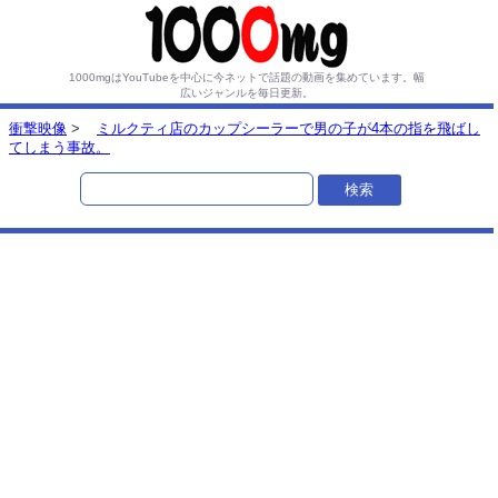
1000mgはYouTubeを中心に今ネットで話題の動画を集めています。
幅
広いジャンルを毎日更新。
衝撃映像
>
ミルクティ店のカップシーラーで男の子が4本の指を飛ばし
てしまう事故。