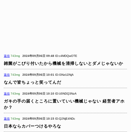
返信
743mg
2024年09月06日 09:48
ID:c4MDQwOTE
雑菌がこびり付いたから機械を清掃しないとダメじゃないか
返信
743mg
2024年09月06日 10:01
ID:I3NzU2NjA
なんで皆ちょっと笑ってんだ
返信
743mg
2024年09月06日 10:10
ID:U0NDQ3NzA
ガキの手の届くところに置いていい機械じゃない
経営者アホ
か？
返信
743mg
2024年09月06日 10:15
ID:Q2NjE4NDc
日本ならカバーつけるやろな