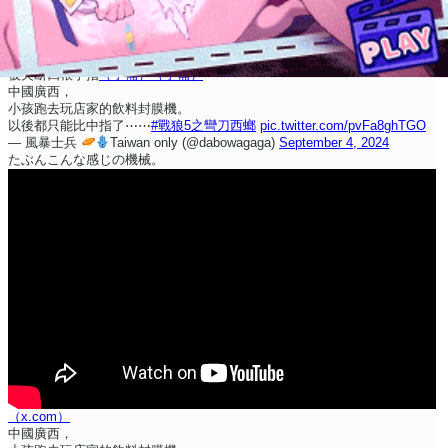
被夹断四根手指
（予備）
（予備）
中國廣西，
小孩跑去玩店家的飲料封膜機。
以後都只能比中指了⋯⋯
#戰狼5之彎刀西螂
pic.twitter.com/pvFa8ghTGO
— 風暴士兵
Taiwan only (@dabowagaga)
September 4, 2024
たぶんこんな感じの機械。
（x.com）
中國廣西，