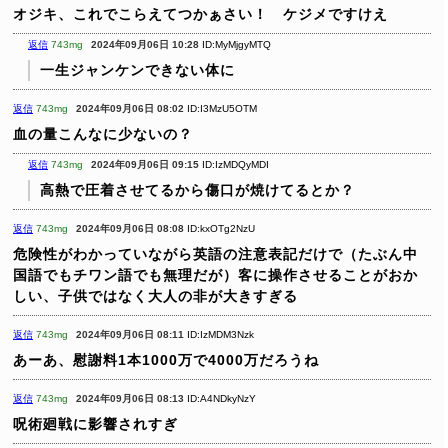
オジキ、これでこらえてつかぁさい！ ケジメですけえ
返信
743mg
2024年09月06日 10:28
ID:MyMjgyMTQ
一生ジャンケンできない体に
返信
743mg
2024年09月06日 08:02
ID:I3MzU5OTM
血の量こんなに少ないの？
返信
743mg
2024年09月06日 09:15
ID:IzMDQyMDI
高熱で圧着させてるから傷口が焼けてるとか？
返信
743mg
2024年09月06日 08:08
ID:kxOTg2NzU
危険性がわかっていながら英語の注意表記だけで（たぶん中
国語でもチワン語でも無理だが）客に操作させることがおか
しい、子供ではなく大人の非が大きすぎる
返信
743mg
2024年09月06日 08:11
ID:IzMDM3Nzk
あーあ、慰謝料1本1000万で4000万だろうね
返信
743mg
2024年09月06日 08:13
ID:A4NDkyNzY
呪術廻戦に影響されすぎ