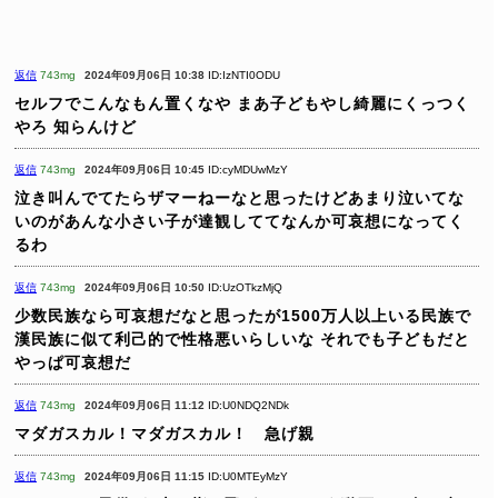
返信
743mg
2024年09月06日 10:38
ID:IzNTI0ODU
セルフでこんなもん置くなや
まあ子どもやし綺麗にくっつく
やろ
知らんけど
返信
743mg
2024年09月06日 10:45
ID:cyMDUwMzY
泣き叫んでてたらザマーねーなと思ったけどあまり泣いてな
いのがあんな小さい子が達観しててなんか可哀想になってく
るわ
返信
743mg
2024年09月06日 10:50
ID:UzOTkzMjQ
少数民族なら可哀想だなと思ったが1500万人以上いる民族で
漢民族に似て利己的で性格悪いらしいな
それでも子どもだと
やっぱ可哀想だ
返信
743mg
2024年09月06日 11:12
ID:U0NDQ2NDk
マダガスカル！マダガスカル！ 急げ親
返信
743mg
2024年09月06日 11:15
ID:U0MTEyMzY