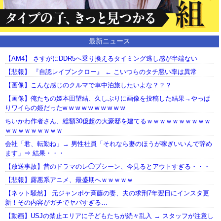
最新ニュース
【AM4】 さすがにDDR5へ乗り換えるタイミング逃し感が半端ない
【悲報】 『自認レイブンクロー』 ← こいつらのタチ悪い率は異常
【画像】こんな感じのクルマで車中泊旅したいよな？？？
【画像】俺たちの姫本田望結、久しぶりに画像を投稿した結果→やっぱ
りワイらの姫だったw w w w w w w w w w
ちいかわ作者さん、総額30億超の大豪邸を建てるｗｗｗｗｗｗｗｗｗｗ
ｗｗｗｗｗｗｗｗｗ
会社「君、転勤ね」→ 男性社員「それなら妻のほうが稼ぎいいんで辞め
ます」⇒ 結果・・・
【放送事故】昔のドラマのレ◯プシーン、今見るとアウトすぎる・・・
【悲報】露悪系アニメ、最盛期へｗｗｗｗｗ
【ネット騒然】 元ジャンポケ斉藤の妻、夫の求刑7年翌日にインスタ更
新！その内容がガチでヤバすぎる…
【動画】USJの禁止エリアに子どもたちが続々乱入 → スタッフが注意し