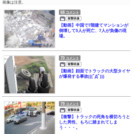
画像は注意。
68
コメント
衝撃映像
【動画】中国で7階建てマンションが
倒壊して5人が死亡、7人が負傷の現
場。
70
コメント
衝撃映像
【動画】顔面でトラックの大型タイヤ
が爆発する事故(((ﾟДﾟ)))
79
コメント
衝撃映像
【衝撃】トラックの死角を横切ろうと
した男性、もろに踏まれてしま
う・・・。