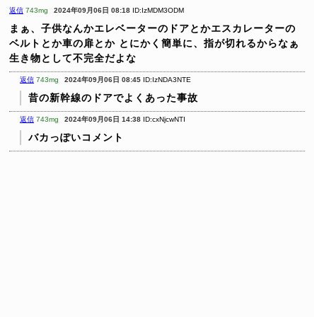
返信
743mg
2024年09月06日 08:18
ID:IzMDM3ODM
まぁ、子供なんかエレベーターのドアとかエスカレーターの
ベルトとか車の扉とか
とにかく簡単に、指が切れるからなぁ
生き物として不完全だよな
返信
743mg
2024年09月06日 08:45
ID:IzNDA3NTE
昔の新幹線のドアでよくあった事故
返信
743mg
2024年09月06日 14:38
ID:cxNjcwNTI
バカっぽいコメント