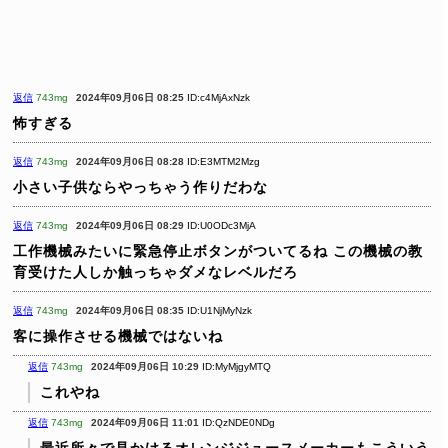
返信
743mg
2024年09月06日 08:25
ID:c4MjAxNzk
怖すぎる
返信
743mg
2024年09月06日 08:28
ID:E3MTM2Mzg
小さい子供ならやっちゃう作りだわな
返信
743mg
2024年09月06日 08:29
ID:U0ODc3MjA
工作機械みたいに緊急停止ボタンがついてるね
この機械の教
育受けた人しか触っちゃダメなレベルだろ
返信
743mg
2024年09月06日 08:35
ID:U1NjMyNzk
客に操作させる機械ではないね
返信
743mg
2024年09月06日 10:29
ID:MyMjgyMTQ
これやね
返信
743mg
2024年09月06日 11:01
ID:QzNDE0NDg
最近所々で見かけるオレンジジュースメーカーもこういう