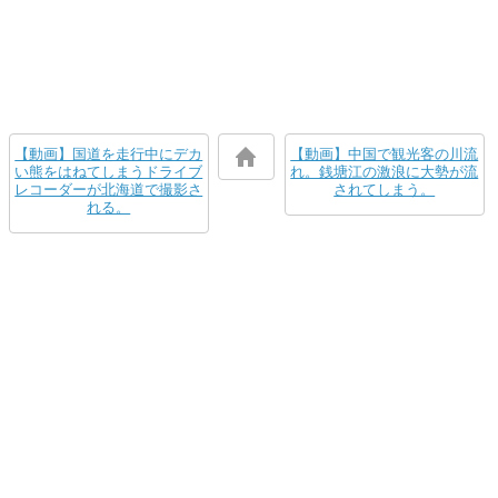
【動画】国道を走行中にデカ
【動画】中国で観光客の川流
い熊をはねてしまうドライブ
れ。銭塘江の激浪に大勢が流
レコーダーが北海道で撮影さ
されてしまう。
れる。