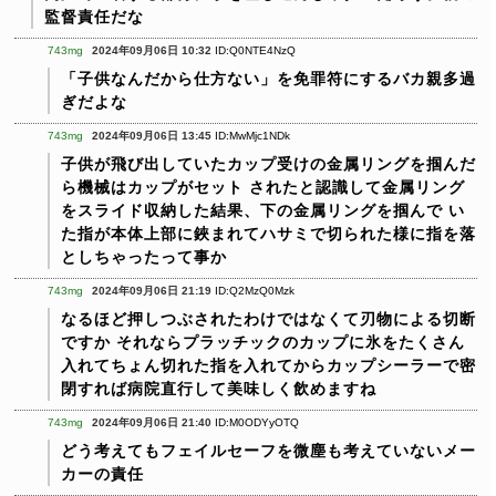
監督責任だな
743mg
2024年09月06日 10:32
ID:Q0NTE4NzQ
「子供なんだから仕方ない」を免罪符にするバカ親多過
ぎだよな
743mg
2024年09月06日 13:45
ID:MwMjc1NDk
子供が飛び出していたカップ受けの金属リングを掴んだ
ら機械はカップがセット
されたと認識して金属リング
をスライド収納した結果、下の金属リングを掴んで
い
た指が本体上部に鋏まれてハサミで切られた様に指を落
としちゃったって事か
743mg
2024年09月06日 21:19
ID:Q2MzQ0Mzk
なるほど押しつぶされたわけではなくて刃物による切断
ですか
それならプラッチックのカップに氷をたくさん
入れてちょん切れた指を入れてからカップシーラーで密
閉すれば病院直行して美味しく飲めますね
743mg
2024年09月06日 21:40
ID:M0ODYyOTQ
どう考えてもフェイルセーフを微塵も考えていないメー
カーの責任