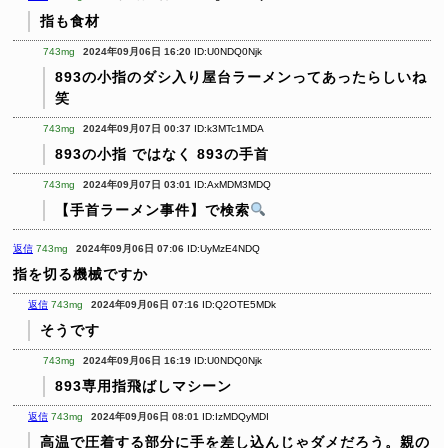
指も食材
743mg
2024年09月06日 16:20
ID:U0NDQ0Njk
893の小指のダシ入り屋台ラーメンってあったらしいね
笑
743mg
2024年09月07日 00:37
ID:k3MTc1MDA
893の小指
ではなく
893の手首
743mg
2024年09月07日 03:01
ID:AxMDM3MDQ
【手首ラーメン事件】で検索
返信
743mg
2024年09月06日 07:06
ID:UyMzE4NDQ
指を切る機械ですか
返信
743mg
2024年09月06日 07:16
ID:Q2OTE5MDk
そうです
743mg
2024年09月06日 16:19
ID:U0NDQ0Njk
893専用指飛ばしマシーン
返信
743mg
2024年09月06日 08:01
ID:IzMDQyMDI
高温で圧着する部分に手を差し込んじゃダメだろう。親の