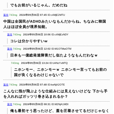
でもお前がいるじゃん。だめだね
返信
743mg
2024年09月06日 07:45
ID:c4MjE2MTU
中国は全国民がADHDみたいなもんだからね。ちなみに韓国
人はほぼ全員が境界知能。
返信
743mg
2024年09月06日 10:06
ID:c4MjEzNDY
コレは分かりやすいw
返信
743mg
2024年09月06日 12:02
ID:M1OTMwOTM
日本も一億総発達障害だし似たようなもんだわなｗ
743mg
2024年09月06日 13:24
ID:U4NzYxMTQ
ニホンモー、ニホンモーｗ
ニホンモー言ってもお前の
国が良くなるわけじゃないで
返信
743mg
2024年09月06日 07:48
ID:kwNjA2OTE
こんなに指が飛ぶような仕組みには見えないけどな
下から手
を入れればガッツリ巻き込まれるか？
返信
743mg
2024年09月06日 08:31
ID:M2NjA1MDI
俺も最初そう思ったけど、蓋を圧着させてるだけじゃなく