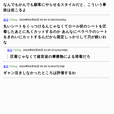
なんでもかんでも顧客にやらせるスタイルだと、こういう事
故は起こるよ
返信
743mg
2024年09月06日 09:30
ID:M0ODIwMDg
丸いシートをくっつけるんじゃなくてロール状のシートを圧
着したあとに丸くカットするのか
あんなにペラペラのシート
をきれいにカットするんだから固定しっかりして刃が鋭いわ
な
返信
743mg
2024年09月06日 21:55
ID:kyNzk3MjQ
圧着じゃなくて超音波の摩擦熱による溶着だろ
返信
743mg
2024年09月06日 09:38
ID:MxNTE3NjE
ギャン泣きしなかったところは評価するわ