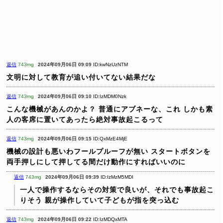
返信
743mg
2024年09月06日 09:09
ID:kwNzUzNTM
文明に対して教育が追い付いてない結果だな
返信
743mg
2024年09月06日 09:10
ID:IzMDM0Nzk
こんな機械があんのかよ？
普通にアブネーな、これ
しかも素
人の客席に置いてあったら絶対事故起こるって
返信
743mg
2024年09月06日 09:15
ID:QxMzE4MjE
機械の設計も悪いわフールプルーフが無い
スタートボタンを
両手押しにして押してる間だけ動作にすればいいのに
返信
743mg
2024年09月06日 09:39
ID:IzMzM5MDI
一人で操作するならその対策で良いが、それでも事故起こ
りそう
親が操作していて子どもが指を突っ込む
返信
743mg
2024年09月06日 09:22
ID:IzMDQxMTA