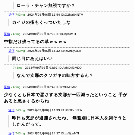
ローラ・チャン無視ですか？
返信
743mg
2024年09月06日 12:54
ID:Q2MzU4NTM
カイジの指もくっついたしな
返信
743mg
2024年09月06日 07:36
ID:k4MjM3MTI
中指だけ残ってるの草ｗｗｗｗ
返信
743mg
2024年09月06日 14:42
ID:IzMzEyODk
同じ目にあえばいい
743mg
2024年09月07日 03:02
ID:AxMDM3MDQ
なんで支那のクソガキの味方するん？
返信
743mg
2024年09月06日 07:40
ID:IzMDM3Mzc
少なくとも日本で悪さする支那が一匹減ったということ
手が
あると悪さするからね
返信
743mg
2024年09月06日 14:33
ID:U0ODc3NDk
昨日も支那が逮捕されたね。
無差別に日本人を刹そうと
したんだって。
返信
743mg
2024年09月06日 14:37
ID:cxNjcwNTI