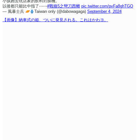
小孩跑去玩店家的飲料封膜機。
以後都只能比中指了⋯⋯
#戰狼5之彎刀西螂
pic.twitter.com/pvFa8ghTGO
— 風暴士兵
Taiwan only (@dabowagaga)
September 4, 2024
【画像】納車式の姫、ついに発見される。これはかわヨ。