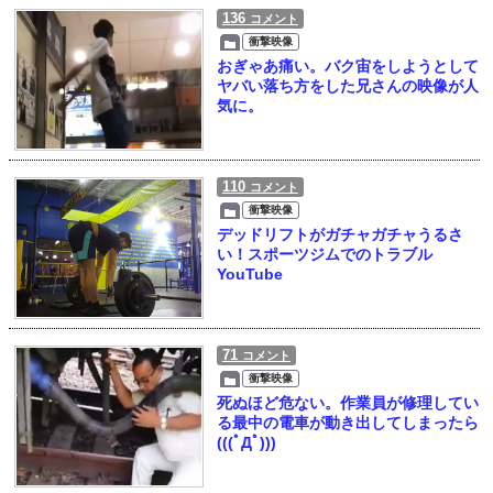
136
コメント
衝撃映像
おぎゃあ痛い。バク宙をしようとして
ヤバい落ち方をした兄さんの映像が人
気に。
110
コメント
衝撃映像
デッドリフトがガチャガチャうるさ
い！スポーツジムでのトラブル
YouTube
71
コメント
衝撃映像
死ぬほど危ない。作業員が修理してい
る最中の電車が動き出してしまったら
(((ﾟДﾟ)))