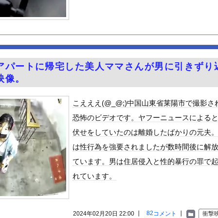
彩芽、ワイらにブッ刺さりまくりと話題にw w w w w w...
にしか行ったことない奴にしか分からないこと
なみアナ 巨乳 ＆ ノースリーブ！！【GIF動画あり】
じわと逝き始める
る美味い魚教えて
アパートに帰宅した美人ママさんが男に引きずり
e Mujica』7話感想 再び集まる5人！最後のCR...
映像。
のプラスチック部品強度がこちらｗｗｗｗｗｗｗｗｗ
ん 魅惑のマーメイドすぎるｗｗｗｗｗｗｗｗ
こえええ(@_@;)中国山東省莱陽市で撮影さ
観光地がない・・・
恐怖のビデオです。ヤフーニュースによる
0％OFFキャンペーン第4弾が始まったぞー！
伏せをしていたのは離婚したばかりの元夫
ン食べるんだけどどれがいいかな！？w
は性行為を強要されましたが数時間後に解
と実質200万円以上の支援物資を寄付してしまう・・・
ています。男は住居侵入と性的暴行の罪で
ビスかと思ったら野生の炊飯器で草 ほか
れています。
で拡散してるおっぱいポロリ動画、何故か叩かれる・・・
」ランキング、ついに発表される
がアジア人にケンカを売った結果ｗｗｗ」 ほか
82
2024年02月20日 22:00 ┃
コメント
┃
衝撃