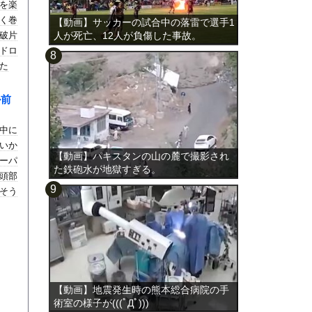
を楽
く巻
【動画】サッカーの試合中の落雷で選手1
破片
人が死亡、12人が負傷した事故。
ドロ
た
ル前
合中に
いか
【動画】パキスタンの山の麓で撮影され
ーパ
た鉄砲水が地獄すぎる。
頭部
そう
【動画】地震発生時の熊本総合病院の手
術室の様子が(((ﾟДﾟ)))