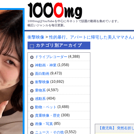
1000mgはYouTubeを中心に今ネットで話題の動画を集めています。
幅広いジャンルを毎日更新。
>
衝撃映像
性的暴行。アパートに帰宅した美人ママさん
カテゴリ別アーカイブ
(4,388)
ドライブレコーダー
(1,058)
神動画・神業
(9,473)
面白動画
(10,692)
衝撃映像
(4,597)
乗物系
(404)
感動系
(3,488)
動物・ペット
(308)
貴重映像・歴史
(85)
画像・写真
【鹿児島】 突然右折
(3,552)
ニュース・その他