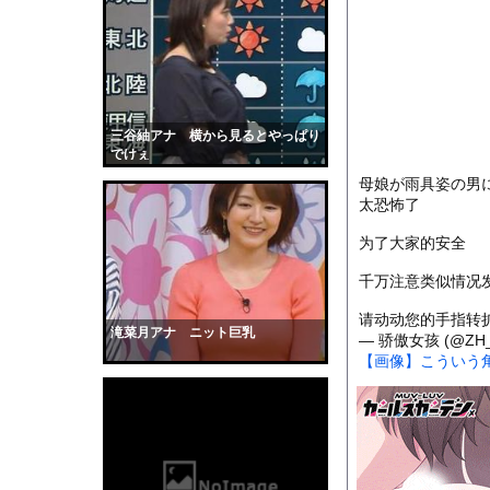
【画像】日本のライオ
【画像】思わず保存し
【衝撃】大学生の頃に
ASDなんやが『冗談
【動画】山道で落石。
三谷紬アナ 横から見るとやっぱり
でけぇ
またしても火星に謎の
母娘が雨具姿の男
【仰天】外国人「日本
太恐怖了
【画像】NHK女子ア
为了大家的安全
彼女はお腹が空いてい
千万注意类似情况
全く泳げない人がウォ
【黒歴史】こういう昔
请动动您的手指转
滝菜月アナ ニット巨乳
— 骄傲女孩 (@ZH_
韓国人「安貞桓が韓国
【画像】こういう
ケンタッキーとか言う
【画像】このAVが性
【悲報】味噌ラーメン
【中国】男の子が爆竹