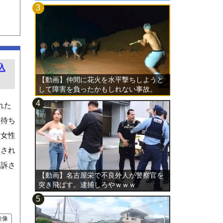
込
【動画】仲間に花火を水平撃ちしようと
して障害を負ったかもしれない事故。
れた
と待ち
。女性
放され
起訴さ
【動画】名古屋栄で不良外人が警察官を
突き飛ばす。逮捕しろやｗｗｗ
映像