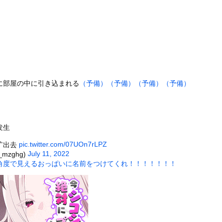
ンさん、溶けるｗｗｗｗｗｗｗｗｗｗｗｗｗｗ
たくなる「笑える画像・最高な画像」貼っていけｗｗｗｗｗ
出会った小学生と大人になってから再会し結婚した男、めちゃくちゃ叩...
』とか『社交辞令』がマジでわからなくて怖い
前を走る車に巨大な岩が直撃
「扉」が出現？ 最新パノラマ画像に写り込んだ人工物らしき地形を巡...
に部屋の中に引き込まれる
（予備）
（予備）
（予備）
（予備）
に夢中なアメリカ人は迷惑?」日本人の回答が的確すぎた
ナさん、あずにゃんのあずにゃんが張ってしまう
た。今日はおひとり様で！ → 一蘭みたいなカウンターはこちらです...
发生
ータースライダーをやるとこうなる
の大学ヤリサーの流出エロ動画（顔出し）が一番抜ける
pic.twitter.com/07UOn7rLPZ
扩出去
July 11, 2022
mzghg)
代表に激怒！『惨憺たる結果、徹底的な刷新が必要だ』と監督や協会を...
角度で見えるおっぱいに名前をつけてくれ！！！！！！！
唐揚げ屋ｗｗｗｗｗ
癖ブッ刺さりで精子ドクドク作られるわｗｗｗｗ
で行列、出来ない
に点火 マンホールが爆発しふた吹き飛ぶ