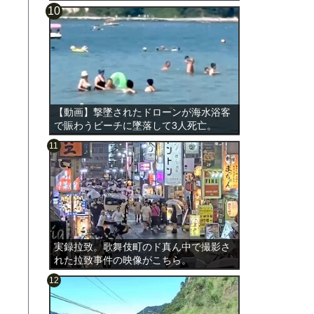
【動画】撃墜されたドローンが海水浴客
で賑わうビーチに墜落して3人死亡。
実録拉致。歌舞伎町のド真ん中で撮影さ
れた拉致事件の映像がこちら。