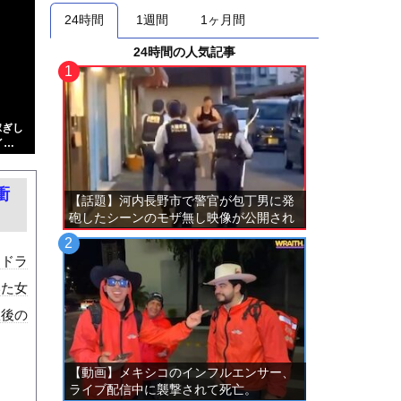
24時間
1週間
1ヶ月間
24時間の人気記事
稼ぎし
イ…
衝
【話題】河内長野市で警官が包丁男に発
砲したシーンのモザ無し映像が公開され
る。
。ドラ
いた女
故後の
【動画】メキシコのインフルエンサー、
ライブ配信中に襲撃されて死亡。