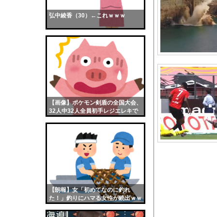
日本人女性インフルエ
弘中綾香（30）←これｗｗｗ
【画像】おまえらくん
【画像】この女優さん
【朗報】齋藤飛鳥、前
【画像】おまえらこう
海外「日本よ、お前が
勇気を出して白人美女
10年もの間浮気して
【画像】ポケモン剣盾の全国大会、
32人中32人全員初手レジエレキで
ウクライナ侵攻以降、
完全にワンパターンｗｗｗ
【配信者】「金バエ」
【画像】女の子「危機
私「ちょっと、人の家
【激怒】ショートスリ
【画像】影山優佳さん
【朗報】女「初めてなのに釣れ
【悲報】イッヌさん、
た！」釣りにハマる女性が続出ｗｗ
ｗ
イメージDVD界にブレ