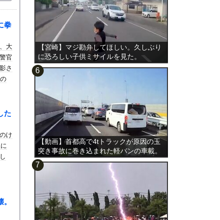
に拳
、大
【宮崎】マジ勘弁してほしい。久しぶり
に恐ろしい子供ミサイルを見た。
警官
影さ
男の
した
のけ
【動画】首都高で4tトラックが原因の玉
生に
突き事故に巻き込まれた軽バンの車載。
し
壊。