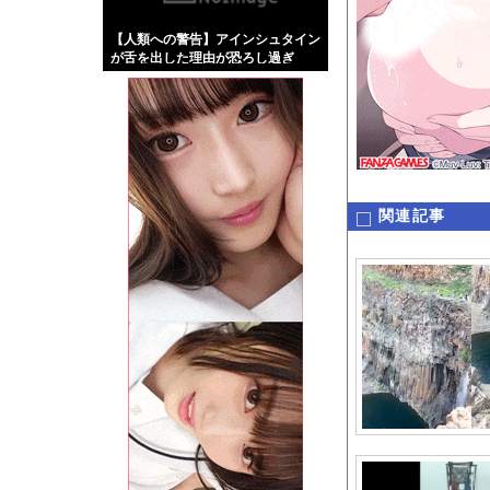
【画像】伊藤舞雪とか
【人類への警告】アインシュタイン
【緊急】肛門にスティ
が舌を出した理由が恐ろし過ぎ
お知らせ
た・・・
【動画】ロシア軍のド
Powered by livedo
関連記事
1000m
このページは
示されません。