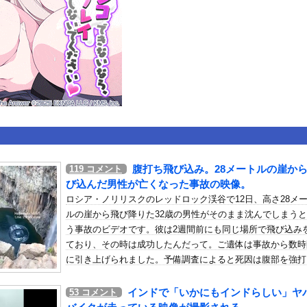
いうＡＶ女優ｗｗｗｗｗｗｗｗｗｗw
ックのり入れたけど出てこないの！！
ローンをネット発射装置で撃墜するウクライナ。
or 相互RSS
g
が管理しています。 RSS設定 更新順130件まで。それ以降の古いも
腹打ち飛び込み。28メートルの崖か
119
コメント
び込んだ男性が亡くなった事故の映像。
ロシア・ノリリスクのレッドロック渓谷で12日、高さ28メ
ルの崖から飛び降りた32歳の男性がそのまま沈んでしまう
う事故のビデオです。彼は2週間前にも同じ場所で飛び込み
ており、その時は成功したんだって。ご遺体は事故から数時
に引き上げられました。予備調査によると死因は腹部を強打
事による内臓破裂(@_@;)
インドで「いかにもインドらしい」ヤ
53
コメント