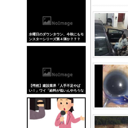
【悲報】「蕎麦」とか
【4/4】嫁が浮気を
日本代表DF冨安健洋
元F1王者ハッキネン
水曜日のダウンタウン、今秋にもモ
【画像】 ヘソ出しJ
ンスターシリーズ第４弾か？？？
もしかして、マンショ
島倉りか様、モッツァ
【悲報】ショートスリ
【コンゴ】エボラ出血
軟体動物みたいに柔ら
川底に沈んでいたマン
【愕然】建設業界「人手不足やば
三山賀子アナと森山み
い！」ワイ「給料が低いんやろうな
ぁ」→調べた結果w w w w w w w
刈川くるみアナ くっ
【画像】はいだしょう
モンハン自衛隊 第１
川底に沈んでいたマン