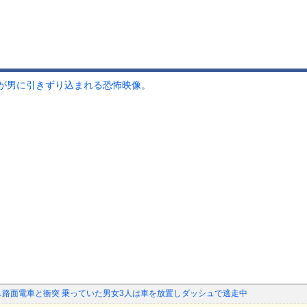
が男に引きずり込まれる恐怖映像。
し路面電車と衝突 乗っていた男女3人は車を放置しダッシュで逃走中