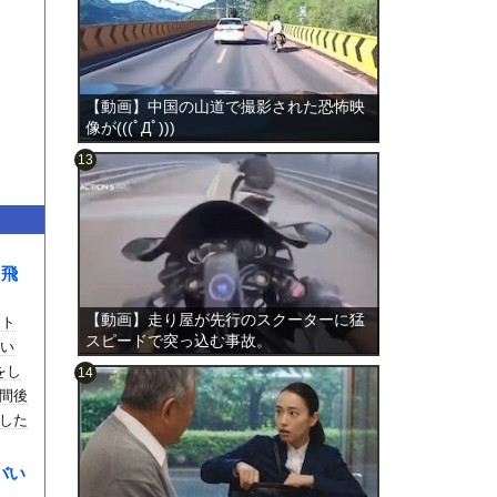
【動画】中国の山道で撮影された恐怖映
像が(((ﾟДﾟ)))
のは表
ら飛
【動画】走り屋が先行のスクーターに猛
ート
スピードで突っ込む事故。
とい
をし
間後
した
バい