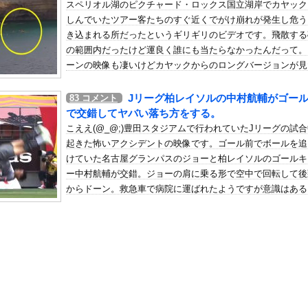
スペリオル湖のピクチャード・ロックス国立湖岸でカヤック
ンサー、ライブ配信中に自殺
しんでいたツアー客たちのすぐ近くでがけ崩れが発生し危う
の机がこの女の子の椅子にされてたらｗｗｗ
き込まれる所だったというギリギリのビデオです。飛散する
、可愛すぎる
の範囲内だったけど運良く誰にも当たらなかったんだって。
屈みで完全に見えてる動画が拡散されてしまう…
ーンの映像も凄いけどカヤックからのロングバージョンが見
い。
いう地雷系の女子高生って好きじゃないの？
Jリーグ柏レイソルの中村航輔がゴー
83
コメント
ナンバーワンだ」 熊本地震直後の日本の対応のスピードに世界が衝撃
で交錯してヤバい落ち方をする。
にチン凸したアジア人短小男
、爆笑されてしまうｗｗｗ
こええ(@_@;)豊田スタジアムで行われていたJリーグの試
た嫁。まさかと思い長男のDNA鑑定をするがいいな？と問うと、元嫁...
起きた怖いアクシデントの映像です。ゴール前でボールを追
けていた名古屋グランパスのジョーと柏レイソルのゴールキ
ロシア軍兵士のHIV感染が2000％急増…ウクライナメディア！
ー中村航輔が交錯。ジョーの肩に乗る形で空中で回転して後
のSNS更新が1週間途絶え、様々な憶測が飛び交う。1週間ぶりの投...
からドーン。救急車で病院に運ばれたようですが意識はある
管理フォーーーーム！！！」
です。これは怖いな。
の金庫触らないでよ！」キチママ『そこに金庫があったから、開けてみ...
ーパーさん「寝たほうがいいのでは？」にガチでブチギレｗｗｗｗｗｗ...
(25)、下着姿であたシコが止まらない
飼い主の『レズプレイ』を見てドン引き・・・
イク確定の超大型新人が爆誕するwwwww黒髪清純乙女・黒川結、...