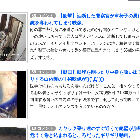
いう自炊最強のメシｗｗｗｗｗｗｗｗ
している。私の知らないスマホで連絡を取り合い、日中会ったりしてい...
【衝撃】油断した警察官が車椅子の男
88
コメント
の英プレミア・クリスタルパレス加入が正式決定 鎌田大地とチームメ...
銃を奪われてしまう映像。
、フェルスタペンのマクラーレン加入の噂に「なぜ調和がある現体制を...
何の罪で裁判所に移送されてきたのかは書かれていないけど
小の違いはあっても悪人は悪人だもんね。油断してしまった
Kさん、股間の方まで見えてしまうｗｗｗｗｗｗｗｗｗ
のミスか。イリノイ州マウント・バーノンの地方裁判所で撮
ンのベランダで七輪で焼き肉ってダメなの？
れた警官の拳銃を奪って別の警官に撃たれてしまう55歳の
レラチーズを巡ってスーパー店員とバトル勃発ｗｗｗ
ビデオです。
ーパー堀大輔さん、リスナーから「寝たほうがいい！」と言われてガチ...
【動画】眼球を削ったり中身を吸い出
58
コメント
熱、感染3600人…過去最大の流行に
りする白内障の手術映像が(((ﾟДﾟ)))
かい手を持つ人、話題にｗｗｗｗ「脳が理解を拒む」「ミギー」他
医学そのものももちろん凄いんだけど、こんな手術をやって
モスやナチス軍艦など露出、熱波でドナウ川が歴史的渇水！
るお医者さんがやっぱりすげーや。投稿後数日で1000万再
なみアナ デカパイ ＆ ノースリーブ！！【GIF動画あり】
到達する勢いの白内障の手術映像です。刺して削って吸い出
て、最後は人工のレンズを入れているのかな？
きり巨乳が揺れる！！【GIF動画あり】
こ（47）「こんなオバサンでいいの…？」
７８話
カヤック乗り達のすぐ近くで絶壁が崩
18
コメント
モスやナチス軍艦など露出、熱波でドナウ川が歴史的渇水！
危うく巻き込まれるところだったギリギリ動画。