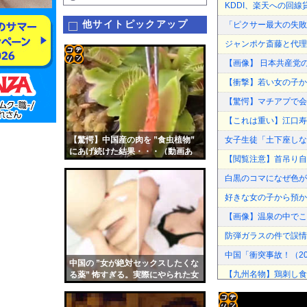
KDDI、楽天への回線
他サイトピックアップ
「ピクサー最大の失敗
ジャンポケ斎藤と代理
【画像】 日本共産党
コテ
【衝撃】若い女の子か
リン
【驚愕】マチアプで会
- 固
【これは重い】江口寿
定リ
【驚愕】中国産の肉を ”食虫植物”
女子生徒「土下座しな
ンク
にあげ続けた結果・・・（動画あ
【閲覧注意】首吊り自
り）
自動
白黒のコマになぜ色が見
更新
好きな女の子から預か
ツー
【画像】温泉の中でこ
ル
防弾ガラスの件で誤情
中国「衝突事故！（20
中国の ”女が絶対セックスしたくな
【九州名物】鶏刺し食
る薬” 怖すぎる。実際にやられた女
の映像
防弾ガラスの件で誤情