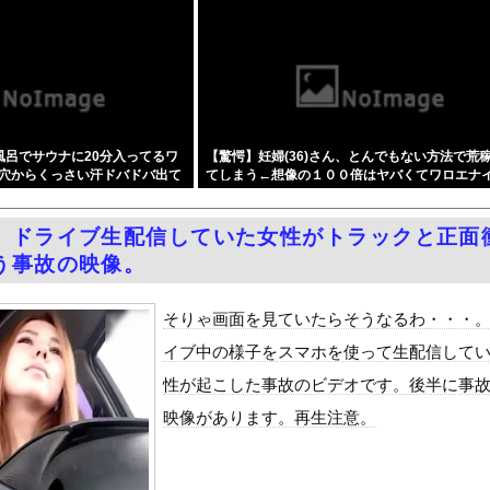
ンプ、史上初の100万部割れ
温泉が湧き出るｗｗｗｗｗ
党の街宣車、ほんと碌でもないな
地雷女子をデカチンで理解らせる話』をrawやhitomiを使わ...
の江口寿史さん、開き直って言い訳してしまう。全く反省してないと話...
風呂でサウナに20分入ってるワ
【驚愕】妊婦(36)さん、とんでもない方法で荒
ーパー堀大輔さん、リスナーから「寝たほうがいい！」と言われてガチ...
穴からくっさい汗ドバドバ出て
てしまう←想像の１００倍はヤバくてワロエナ
務調査で知り合った納税者の自宅に出入りしお小遣い1億5000万...
 w w w
濡れ場がエロ過ぎる！ヘアヌード写真集の全裸、全盛期グラビア、最高...
】ドライブ生配信していた女性がトラックと正面
黒木啓司、妻・宮崎麗果被告へのDV事案で逮捕されていた 宮崎は...
う事故の映像。
しかもL型エンジン…このS31Zいくらかかってるんだ…
せて不倫を誘う保育士の永野紬さん
そりゃ画面を見ていたらそうなるわ・・・
Dと診断された当時、世間はまだPTSDという言葉は浸透されてい...
イブ中の様子をスマホを使って生配信して
て、ついに、、、
性が起こした事故のビデオです。後半に事
代表監督を追及「なぜ負けたのか」
映像があります。再生注意。
べきか…1万年ぶり史上最大級の火山の兆し＝韓国の反応
いた。私が上に物を投げるフリをする → 猫はこうなります…