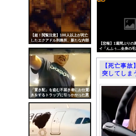
【悲報】週刊少年ジャ
コテ
熊本地震で居酒屋から
リン
【ニュース】日本共産
- 固
エロ漫画『後輩の小悪魔
定リ
【超！閲覧注意】100人以上が死亡
【悲報】トレパク絵師
したエクアドル刑務所、新たな内部
ンク
【悲報】1週間ぶりの
【悲報】ショートスリ
映像が流出…ヤバすぎる
イ「んふぅ…全身の毛
自動
国税局職員（25）、税
るぅ…」←これw w w w
更新
佐藤寛子、ヌード乳首
【死亡事故
ツー
【芸能】元EXILE・
突してしま
ル
過給なしで420ps。
嫁がいる前で半ケツ見
「置き配」を盗む不届き者にお仕置
きをするトラップに引っかかった悪
渡邊渚さん「私がPTS
人たちの動画。
職場の人妻と不倫をし
韓国国会、サッカー前
日本旅行キャンセルす
うちのネコが目の前に