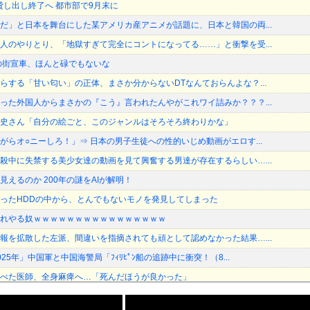
貸し出し終了へ 都市部で9月末に
だ」と日本を舞台にした某アメリカ産アニメが話題に、日本と韓国の両...
人のやりとり、「地獄すぎて完全にコントになってる……」と衝撃を受...
の街宣車、ほんと碌でもないな
らする「甘い匂い」の正体、まさか分からないDTなんておらんよな？...
った外国人からまさかの『こう』言われたんやがこれワイ詰みか？？？...
史さん「自分の絵ごと、このジャンルはそろそろ終わりかな」
がらオ○ニーしろ！」⇒ 日本の男子生徒への性的いじめ動画がエロす...
殺中に失禁する美少女達の動画を見て興奮する男達が存在するらしい…...
えるのか 200年の謎をAIが解明！
ったHDDの中から、とんでもないモノを発見してしまった
れやる奴ｗｗｗｗｗｗｗｗｗｗｗｗｗｗｗｗ
報を拡散した左派、間違いを指摘されても頑として認めなかった結果…...
25年」中国軍と中国海警局「ﾌｨﾘﾋﾟﾝ船の追跡中に衝突！（8...
べた医師、全身麻痺へ…「死んだほうが良かった」
報を拡散した左派、間違いを指摘されても頑として認めなかった結果…...