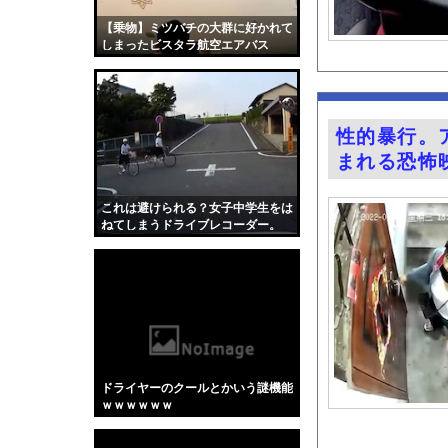
【画像】令和最新版の剛力
【乗物】ミツバチの大群に好かれて
ヤンキーだらけの職場
しまったビスタラ航空エアバス
A320
三山賀子アナと森山み
【悲報】ロシア、じわ
今の時期 河口で釣れ
性的暴行。
『BanG Dream! Av
まれる恐怖
【動画】中国製自動車
【Mステ】西川貴教さ
これは避けられる？女子中学生をは
ねてしまうドライブレコーダー。
【悲報】埼玉県、何も
FANZAで夏の動画5
【画像】カップラーメ
【朗報】ヒカキンなん
【Xの車窓から】オー
【ポロリ悲話】ネット
ドライヤーのクールとかいう謎機能
【衝撃】「かわいい虫
ｗｗｗｗｗｗ
「アメリカのヤンキー