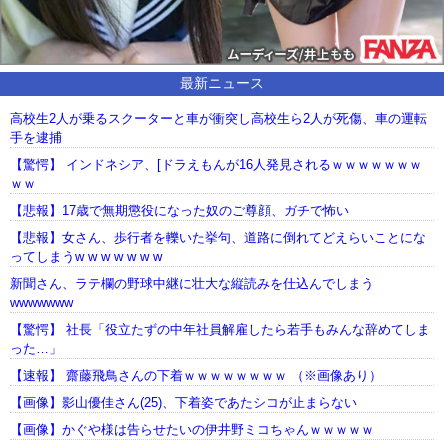
最新ニュース
高校生2人が乗るスクーターと車が衝突し高校生ら2人が死傷、車の運転
手を逮捕
【驚愕】 インドネシア、[ドラえもんが16人発見されるｗｗｗｗｗｗｗ
ｗｗ
【悲報】17歳で無期懲役になった奴のご尊顔、ガチで怖い
【悲報】女さん、歩行者を轢いた挙句、道路に倒れてどえらいことにな
ってしまうw w w w w w w
新聞さん、ラテ欄の野球中継に壮大な縦読みを仕込んでしまう
wwwwwww
【驚愕】 社長「役立たずの中年社員解雇したら若手もみんな辞めてしま
った…」
【速報】 齋藤飛鳥さんの下着ｗｗｗｗｗｗｗｗ （※画像あり）
【画像】影山優佳さん(25)、下着姿であたシコが止まらない
【画像】かぐや様は告らせたいの伊井野ミコちゃんｗｗｗｗｗ