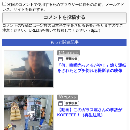
次回のコメントで使用するためブラウザーに自分の名前、メールアド
レス、サイトを保存する。
コメントの投稿には一定数の日本語文字を含める必要がありますのでご
注意ください。URLはhを抜いて投稿してください（ttp://）
もっと関連記事
141
コメント
衝撃映像
「何、喧嘩売っとるがや！」煽り運転
をされたとブチ切れる撮影者の映像
89
コメント
衝撃映像
【動画】このガラス屋さんの事故が
KOEEEEE！（再生注意）