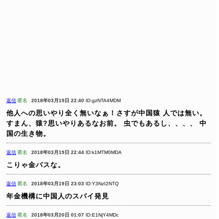
返信
匿名
2018年03月19日 22:40
ID:gzNTA4MDM
他人への思いやり全く無いなぁ！さすが中国猿
人では無い。
すまん、猿?思いやりあるなお前。
虫でもあるし、、、、
中
国の生き物。
返信
匿名
2018年03月19日 22:44
ID:k1MTM0MDA
こりゃ金バスな。
返信
匿名
2018年03月19日 23:03
ID:Y3NzI2NTQ
年金機構に中国人のスパイ発見
返信
匿名
2018年03月20日 01:07
ID:E1NjY4MDc