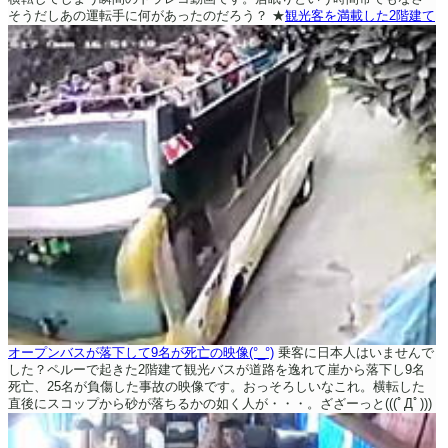
そうだしあの運転手に何があったのだろう？
★
観光客を満載した2階建て
オープンバスが落下して9名が死亡の映像(°_°)
乗客に日本人はいませんで
した？ペルーで起きた2階建て観光バスが道路を逸れて崖から落下し9名
死亡、25名が負傷した事故の映像です。おっそろしいなこれ。横転した
直後にスコップから砂が落ちるかの如く人が・・・。ざざーっと(((ﾟДﾟ)))