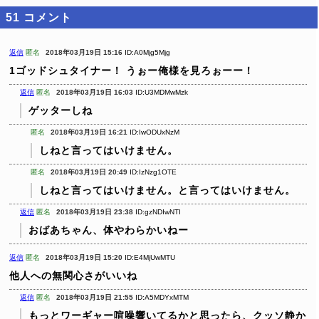
51
コメント
返信
匿名
2018年03月19日 15:16
ID:A0Mjg5Mjg
1ゴッドシュタイナー！
うぉー俺様を見ろぉーー！
返信
匿名
2018年03月19日 16:03
ID:U3MDMwMzk
ゲッターしね
匿名
2018年03月19日 16:21
ID:IwODUxNzM
しねと言ってはいけません。
匿名
2018年03月19日 20:49
ID:IzNzg1OTE
しねと言ってはいけません。と言ってはいけません。
返信
匿名
2018年03月19日 23:38
ID:gzNDIwNTI
おばあちゃん、体やわらかいねー
返信
匿名
2018年03月19日 15:20
ID:E4MjUwMTU
他人への無関心さがいいね
返信
匿名
2018年03月19日 21:55
ID:A5MDYxMTM
もっとワーギャー喧噪響いてるかと思ったら、クッソ静か