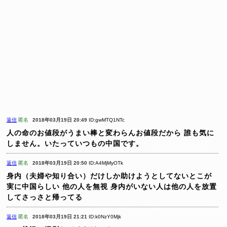
返信
匿名
2018年03月19日 20:49
ID:gwMTQ1NTc
人の命のお値段がうまい棒と変わらんお値段だから
誰も気に
しません。いたっていつもの中国です。
返信
匿名
2018年03月19日 20:50
ID:A4MjMyOTk
身内（夫婦や知り合い）だけしか助けようとしてないとこが
実に中国らしい
他の人を無視
身内がいない人は他の人を放置
してさっさと帰ってる
返信
匿名
2018年03月19日 21:21
ID:k0NzY0Mjk