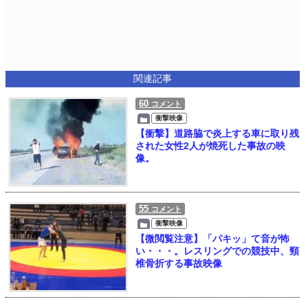
関連記事
60
コメント
衝撃映像
【衝撃】道路脇で炎上する車に取り残
された女性2人が焼死した事故の映
像。
55
コメント
衝撃映像
【微閲覧注意】「パキッ」て音が怖
い・・・。レスリングでの競技中、頸
椎骨折する事故映像