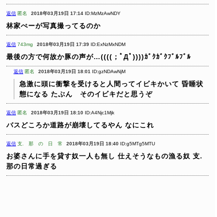
返信
匿名
2018年03月19日 17:14
ID:MzMzAwNDY
林家ぺーが写真撮ってるのか
返信
743mg
2018年03月19日 17:39
ID:ExNzMxNDM
最後の方で何故か豚の声が…((((；ﾟДﾟ))))ｶﾞｸｶﾞｸﾌﾞﾙﾌﾞﾙ
返信
匿名
2018年03月19日 18:01
ID:gzNDAwNjM
急激に頭に衝撃を受けると人間ってイビキかいて
昏睡状
態になる
たぶん そのイビキだと思うぞ
返信
匿名
2018年03月19日 18:10
ID:A4Njc1Mjk
バスどころか道路が崩壊してるやん
なにこれ
返信
支. 那 の 日 常
2018年03月19日 18:40
ID:g5MTg5MTU
お婆さんに手を貸す奴一人も無し
仕えそうなもの漁る奴
支.
那の日常過ぎる