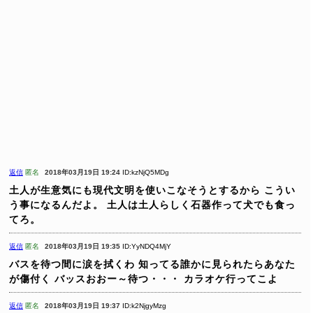
返信
匿名
2018年03月19日 19:24
ID:kzNjQ5MDg
土人が生意気にも現代文明を使いこなそうとするから
こうい
う事になるんだよ。
土人は土人らしく石器作って犬でも食っ
てろ。
返信
匿名
2018年03月19日 19:35
ID:YyNDQ4MjY
バスを待つ間に涙を拭くわ
知ってる誰かに見られたらあなた
が傷付く
バッスおおー～待つ・・・
カラオケ行ってこよ
返信
匿名
2018年03月19日 19:37
ID:k2NjgyMzg