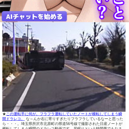
★
この運転手に何が。フラフラ運転していたノートが横転してしまう瞬
間ドラレコ。
な～んか右に寄りすぎたりフラフラしているなーと思った
ら・・・。埼玉県所沢市北原町の県道56号線で撮影された日産ノートが
横転してしまう瞬間のドラレコ動画です。居眠りという時間帯でもなさ