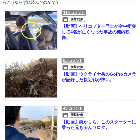
らこうならずに済んだのかな？
115
コメント
衝撃映像
【動画】ヘリコプター同士が空中衝突
して4名が亡くなった事故の機内映
像。
85
コメント
衝撃映像
【動画】ウクライナ兵のGoProカメラ
が記録した接近戦が怖い。
49
コメント
衝撃映像
【動画】罠かしら。このスクーターに
乗った兄ちゃんワロタ。