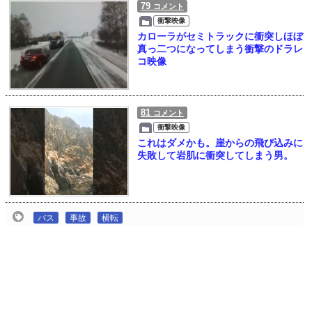
79
コメント
衝撃映像
カローラがセミトラックに衝突しほぼ
真っ二つになってしまう衝撃のドラレ
コ映像
81
コメント
衝撃映像
これはダメかも。崖からの飛び込みに
失敗して岩肌に衝突してしまう男。
バス
事故
横転