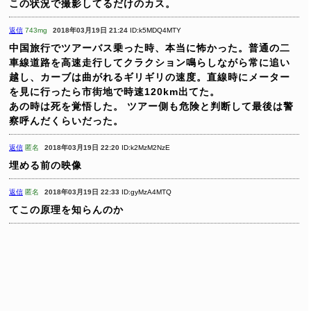
この状況で撮影してるだけのカス。
返信
743mg
2018年03月19日 21:24
ID:k5MDQ4MTY
中国旅行でツアーバス乗った時、本当に怖かった。普通の二
車線道路を高速走行してクラクション鳴らしながら常に追い
越し、カーブは曲がれるギリギリの速度。直線時にメーター
を見に行ったら市街地で時速120km出てた。
あの時は死を覚悟した。
ツアー側も危険と判断して最後は警
察呼んだくらいだった。
返信
匿名
2018年03月19日 22:20
ID:k2MzM2NzE
埋める前の映像
返信
匿名
2018年03月19日 22:33
ID:gyMzA4MTQ
てこの原理を知らんのか