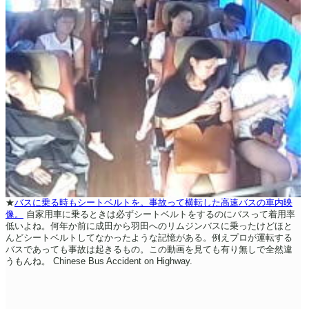
★
バスに乗る時もシートベルトを。事故って横転した高速バスの車内映
像。
自家用車に乗るときは必ずシートベルトをするのにバスって着用率
低いよね。何年か前に成田から羽田へのリムジンバスに乗ったけどほと
んどシートベルトしてなかったような記憶がある。例えプロが運転する
バスであっても事故は起きるもの。この動画を見ても有り無しで全然違
うもんね。
Chinese Bus Accident on Highway.