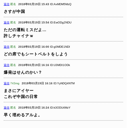
返信
匿名
2018年03月19日 15:43
ID:AxMDM5MzQ
さすが中国
返信
匿名
2018年03月19日 15:54
ID:EwODg2NDU
ただの運転ミスだよ…
許しチャイナｗ
返信
匿名
2018年03月19日 16:00
ID:g0MDE1NDI
どの席でもシートベルトをしよう
返信
匿名
2018年03月19日 16:16
ID:U3MDI1ODk
爆発はせんのかい？
返信
743mg
2018年03月19日 16:16
ID:YyNDQ4NTM
まさにアイヤー
これぞ中国の日常
返信
匿名
2018年03月19日 16:24
ID:k3ODU4MzY
早く埋めるアルよ。