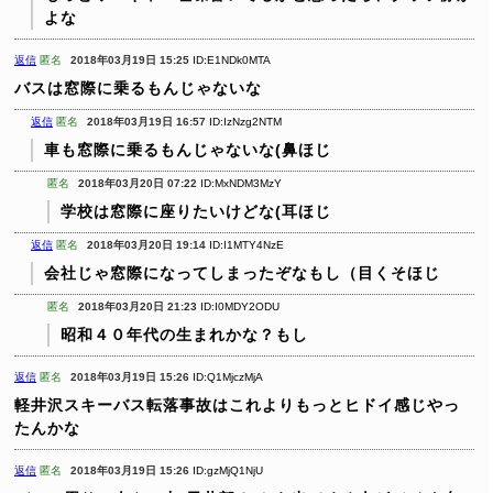
よな
返信
匿名
2018年03月19日 15:25
ID:E1NDk0MTA
バスは窓際に乗るもんじゃないな
返信
匿名
2018年03月19日 16:57
ID:IzNzg2NTM
車も窓際に乗るもんじゃないな(鼻ほじ
匿名
2018年03月20日 07:22
ID:MxNDM3MzY
学校は窓際に座りたいけどな(耳ほじ
返信
匿名
2018年03月20日 19:14
ID:I1MTY4NzE
会社じゃ窓際になってしまったぞなもし（目くそほじ
匿名
2018年03月20日 21:23
ID:I0MDY2ODU
昭和４０年代の生まれかな？もし
返信
匿名
2018年03月19日 15:26
ID:Q1MjczMjA
軽井沢スキーバス転落事故はこれよりもっとヒドイ感じやっ
たんかな
返信
匿名
2018年03月19日 15:26
ID:gzMjQ1NjU