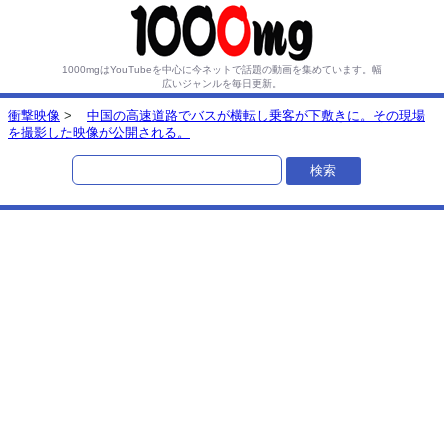
1000mgはYouTubeを中心に今ネットで話題の動画を集めています。
幅
広いジャンルを毎日更新。
衝撃映像
>
中国の高速道路でバスが横転し乗客が下敷きに。その現場
を撮影した映像が公開される。