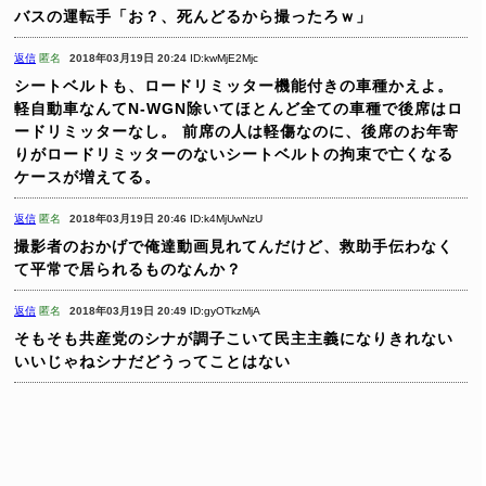
バスの運転手「お？、死んどるから撮ったろｗ」
返信
匿名
2018年03月19日 20:24
ID:kwMjE2Mjc
シートベルトも、ロードリミッター機能付きの車種かえよ。
軽自動車なんてN-WGN除いてほとんど全ての車種で後席はロ
ードリミッターなし。
前席の人は軽傷なのに、後席のお年寄
りがロードリミッターのないシートベルトの拘束で亡くなる
ケースが増えてる。
返信
匿名
2018年03月19日 20:46
ID:k4MjUwNzU
撮影者のおかげで俺達動画見れてんだけど、救助手伝わなく
て平常で居られるものなんか？
返信
匿名
2018年03月19日 20:49
ID:gyOTkzMjA
そもそも共産党のシナが調子こいて民主主義になりきれない
いいじゃねシナだどうってことはない