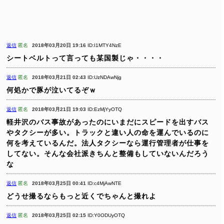
返信
匿名
2018年03月20日 19:16
ID:I1MTY4NzE
シートベルトって言っても某国製じゃ・・・・
返信
匿名
2018年03月21日 02:43
ID:UzNDAwNjg
何処かで豚が泣いてるぞｗ
返信
匿名
2018年03月21日 19:03
ID:EzMjYyOTQ
軽井沢のバス事故があったのにいまだにスピードを出すバス
やタクシーが多い。トラックと違い人の命を運んでいるのに
何を考えているんだ。法人タクシーなら運行管理者が仕事を
してない。そんな会社派きちんと整備もしていないんだろう
な
返信
匿名
2018年03月25日 00:41
ID:c4MjAwNTE
どうせ撮るならもっと近くでちゃんと撮れよ
返信
匿名
2018年03月25日 02:15
ID:Y0ODUyOTQ