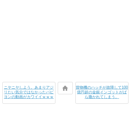
ニヤニヤしよう。あまりアジ
貨物機のハッチが故障して100
リたい気分ではなかったパピ
億円超の金銀インゴットがば
ヨンの動画がカワイイｗｗｗ
ら撒かれてしまう。