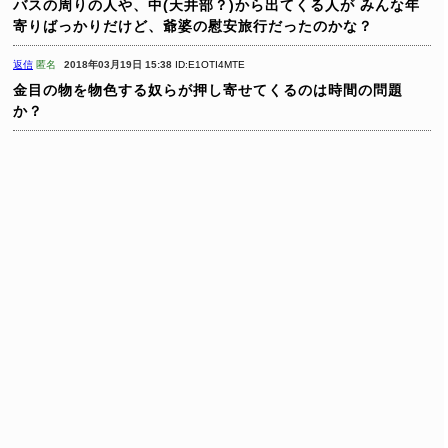
バスの周りの人や、中(天井部？)から出てくる人が
みんな年
寄りばっかりだけど、爺婆の慰安旅行だったのかな？
返信
匿名
2018年03月19日 15:38
ID:E1OTI4MTE
金目の物を物色する奴らが押し寄せてくるのは時間の問題
か？