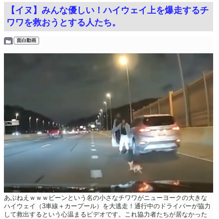
【イヌ】みんな優しい！ハイウェイ上を爆走するチ
ワワを救おうとする人たち。
面白動画
あぶねえｗｗｗビーンという名の小さなチワワがニューヨークの大きな
ハイウェイ（3車線＋カープール）を大逃走！通行中のドライバーが協力
して救出するという心温まるビデオです。これ協力者たちが居なかった