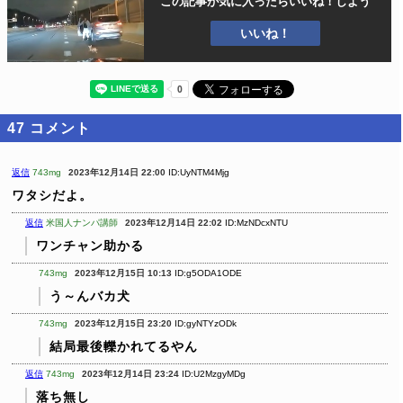
この記事が気に入ったら
いいね！しよう
いいね！
47
コメント
返信
743mg
2023年12月14日 22:00
ID:UyNTM4Mjg
ワタシだよ。
返信
米国人ナンパ講師
2023年12月14日 22:02
ID:MzNDcxNTU
ワンチャン助かる
743mg
2023年12月15日 10:13
ID:g5ODA1ODE
う～んバカ犬
743mg
2023年12月15日 23:20
ID:gyNTYzODk
結局最後轢かれてるやん
返信
743mg
2023年12月14日 23:24
ID:U2MzgyMDg
落ち無し