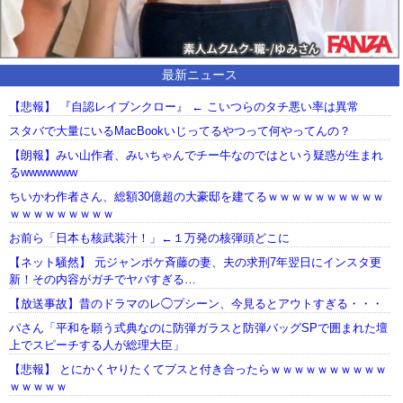
最新ニュース
【悲報】 『自認レイブンクロー』 ← こいつらのタチ悪い率は異常
スタバで大量にいるMacBookいじってるやつって何やってんの？
【朗報】みい山作者、みいちゃんでチー牛なのではという疑惑が生まれ
るwwwwwww
ちいかわ作者さん、総額30億超の大豪邸を建てるｗｗｗｗｗｗｗｗｗｗ
ｗｗｗｗｗｗｗｗｗ
お前ら「日本も核武装汁！」←１万発の核弾頭どこに
【ネット騒然】 元ジャンポケ斉藤の妻、夫の求刑7年翌日にインスタ更
新！その内容がガチでヤバすぎる…
【放送事故】昔のドラマのレ◯プシーン、今見るとアウトすぎる・・・
パさん「平和を願う式典なのに防弾ガラスと防弾バッグSPで囲まれた壇
上でスピーチする人が総理大臣」
【悲報】 とにかくヤりたくてブスと付き合ったらｗｗｗｗｗｗｗｗｗｗ
ｗｗｗｗｗ