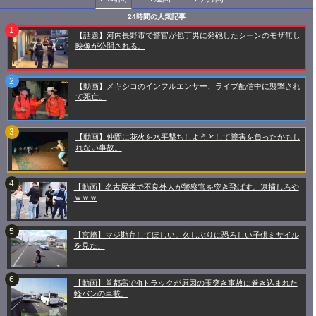
24時間の人気記事
【話題】河内長野市で警官が包丁男に発砲したシーンのモザ無し
映像が公開される。
【動画】メキシコのインフルエンサー、ライブ配信中に襲撃され
て死亡。
【動画】仲間に花火を水平撃ちしようとして障害を負ったかもし
れない事故。
【動画】名古屋栄で不良外人が警察官を突き飛ばす。逮捕しろや
ｗｗｗ
【宮崎】マジ勘弁してほしい。久しぶりに恐ろしい子供ミサイル
を見た。
【動画】首都高で4tトラックが原因の玉突き事故に巻き込まれた
軽バンの車載。