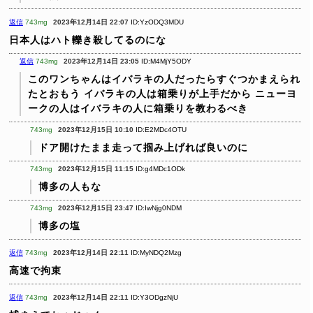
返信
743mg
2023年12月14日 22:07
ID:YzODQ3MDU
日本人はハト轢き殺してるのにな
返信
743mg
2023年12月14日 23:05
ID:M4MjY5ODY
このワンちゃんはイバラキの人だったらすぐつかまえられ
たとおもう
イバラキの人は箱乗りが上手だから
ニューヨ
ークの人はイバラキの人に箱乗りを教わるべき
743mg
2023年12月15日 10:10
ID:E2MDc4OTU
ドア開けたまま走って掴み上げれば良いのに
743mg
2023年12月15日 11:15
ID:g4MDc1ODk
博多の人もな
743mg
2023年12月15日 23:47
ID:IwNjg0NDM
博多の塩
返信
743mg
2023年12月14日 22:11
ID:MyNDQ2Mzg
高速で拘束
返信
743mg
2023年12月14日 22:11
ID:Y3ODgzNjU