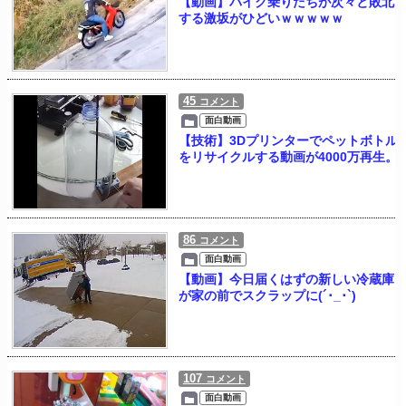
【動画】バイク乗りたちが次々と敗北
する激坂がひどいｗｗｗｗｗ
45
コメント
面白動画
【技術】3Dプリンターでペットボトル
をリサイクルする動画が4000万再生。
86
コメント
面白動画
【動画】今日届くはずの新しい冷蔵庫
が家の前でスクラップに(´･_･`)
107
コメント
面白動画