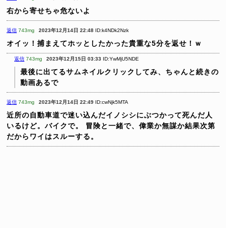
右から寄せちゃ危ないよ
返信
743mg
2023年12月14日 22:48
ID:k4NDk2Nzk
オイッ！捕まえてホッとしたかった貴重な5分を返せ！ｗ
返信
743mg
2023年12月15日 03:33
ID:YwMjU5NDE
最後に出てるサムネイルクリックしてみ、ちゃんと続きの
動画あるで
返信
743mg
2023年12月14日 22:49
ID:cwNjk5MTA
近所の自動車道で迷い込んだイノシシにぶつかって死んだ人
いるけど。バイクで。
冒険と一緒で、偉業か無謀か結果次第
だからワイはスルーする。