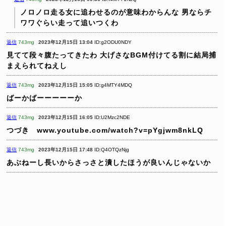
ノロノロ走る女に追わせるのが意味わからんな
男ならチ
ワワぐらい走って追いつくわ
返信
743mg
2023年12月15日 13:04
ID:g2ODU0NDY
見てて段々腹たってきたわ
大げさなBGM付けてる割に結局捕
まえられてねえし
返信
743mg
2023年12月15日 15:05
ID:g4MTY4MDQ
ばーかばーーーーーか
返信
743mg
2023年12月15日 16:05
ID:U2Mzc2NDE
つづき www.youtube.com/watch?v=pYgjwm8nkLQ
返信
743mg
2023年12月15日 17:48
ID:Q4OTQzNjg
あぶねーし長いからさっさと潰したほうが良いんじゃないか