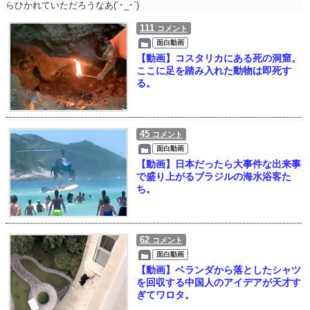
らひかれていただろうなあ(´･_･`)
111
コメント
面白動画
【動画】コスタリカにある死の洞窟。
ここに足を踏み入れた動物は即死す
る。
45
コメント
面白動画
【動画】日本だったら大事件な出来事
で盛り上がるブラジルの海水浴客た
ち。
62
コメント
面白動画
【動画】ベランダから落としたシャツ
を回収する中国人のアイデアが天才す
ぎてワロタ。