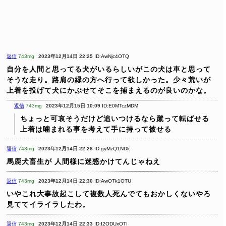
返信
743mg
2023年12月14日 22:25
ID:AwNjc4OTQ
自分を人間と思ってる犬がいるらしいがこの犬は車と思って
そうな走り。路肩の緑の方へ行って欲しかった。少々荒いが
上着を投げて犬にかぶせてそこを捕まえるのが良いのかな。
返信
743mg
2023年12月15日 10:09
ID:E0MTczMDM
ちょっと可哀そうだけど追いつけるなら蹴って転ばせる
上着は噛まれる事を考えて手に持って被せる
返信
743mg
2023年12月14日 22:28
ID:gyMzQ1NDk
馬鹿犬畜生が
人間様に迷惑かけてんじゃねえ
返信
743mg
2023年12月14日 22:30
ID:AwOTk1OTU
いやこれ大事故起こして複数人死んでてもおかしくないやろ
見ててイライラしたわ。
返信
743mg
2023年12月14日 22:33
ID:I2ODUxOTI