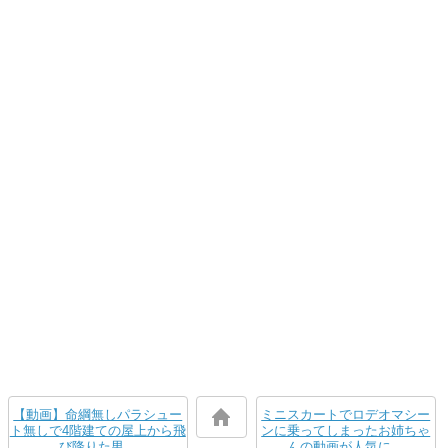
【動画】命綱無しパラシュー
ミニスカートでロデオマシー
ト無しで4階建ての屋上から飛
ンに乗ってしまったお姉ちゃ
び降りた男。
んの動画が人気に。