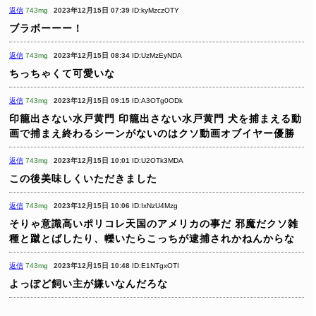
返信
743mg
2023年12月15日 07:39
ID:kyMzczOTY
ブラボーーー！
返信
743mg
2023年12月15日 08:34
ID:UzMzEyNDA
ちっちゃくて可愛いな
返信
743mg
2023年12月15日 09:15
ID:A3OTg0ODk
印籠出さない水戸黄門
印籠出さない水戸黄門
犬を捕まえる動
画で捕まえ終わるシーンがないのはクソ動画オブイヤー優勝
返信
743mg
2023年12月15日 10:01
ID:U2OTk3MDA
この後美味しくいただきました
返信
743mg
2023年12月15日 10:06
ID:IxNzU4Mzg
そりゃ意識高いポリコレ天国のアメリカの事だ
邪魔だクソ雑
種と蹴とばしたり、轢いたらこっちが逮捕されかねんからな
返信
743mg
2023年12月15日 10:48
ID:E1NTgxOTI
よっぽど飼い主が嫌いなんだろな