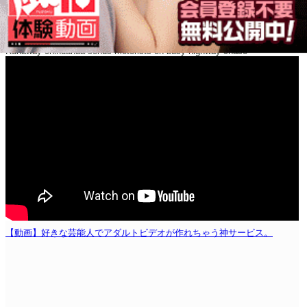
Runaway chihuahua sends motorists on busy highway chase
【動画】好きな芸能人でアダルトビデオが作れちゃう神サービス。