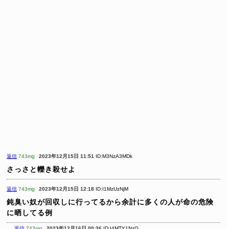
返信
743mg
2023年12月15日 11:51
ID:M3NzA3MDk
さっさと轢き殺せよ
返信
743mg
2023年12月15日 12:18
ID:I1MzUzNjM
鈍臭い奴が回収しに行ってるから余計に多くの人が命の危険
に晒してる例
返信
743mg
2023年12月16日 00:36
ID:I4MTY1NzQ