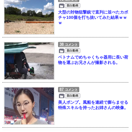
面白動画
大型の対物狙撃銃で直列に並べたカボ
チャ100個を打ち抜いてみた結果ｗｗ
ｗ
38
コメント
面白動画
ベトナムでめちゃくちゃ器用に長い荷
物を運ぶお兄さんが撮影される。
87
コメント
面白動画
美人ポンプ。風船を連続で膨らませる
特殊スキルを持ったお姉さんの映像。