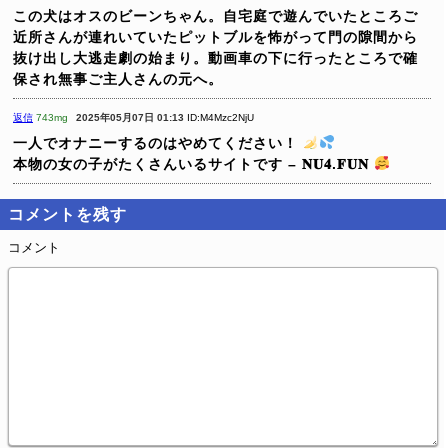
この犬はオスのビーンちゃん。自宅庭で遊んでいたところご
近所さんが連れいていたピットブルを怖がって門の隙間から
抜け出し大逃走劇の始まり。動画車の下に行ったところで確
保され無事ご主人さんの元へ。
返信
743mg
2025年05月07日 01:13
ID:M4Mzc2NjU
一人でオナニーするのはやめてください！
本物の女の子がたくさんいるサイトです – 𝐍𝐔𝟒.𝐅𝐔𝐍
コメントを残す
コメント