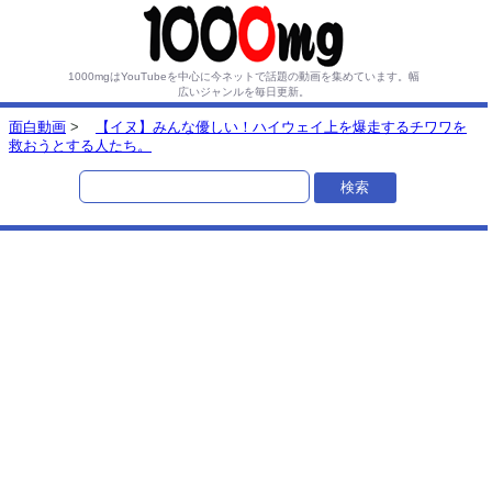
1000mgはYouTubeを中心に今ネットで話題の動画を集めています。
幅
広いジャンルを毎日更新。
面白動画
>
【イヌ】みんな優しい！ハイウェイ上を爆走するチワワを
救おうとする人たち。