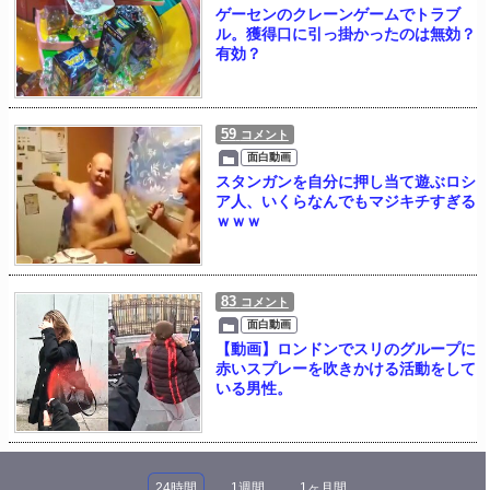
ゲーセンのクレーンゲームでトラブ
ル。獲得口に引っ掛かったのは無効？
有効？
59
コメント
面白動画
スタンガンを自分に押し当て遊ぶロシ
ア人、いくらなんでもマジキチすぎる
ｗｗｗ
83
コメント
面白動画
【動画】ロンドンでスリのグループに
赤いスプレーを吹きかける活動をして
いる男性。
24時間
1週間
1ヶ月間