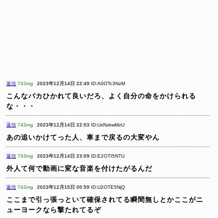
返信
743mg
2023年12月14日 22:49
ID:A0OTc3NzM
こんなバカひかれて良いだろ、よく自分の命をかけられる
な・・・
返信
743mg
2023年12月14日 22:53
ID:UxNzkwMzU
あの追いかけてった人、車まで戻るの大変やん
返信
743mg
2023年12月14日 23:09
ID:E2OTI5NTU
外人て何で動画に変な音楽を付けたがるんだ
返信
743mg
2023年12月15日 00:59
ID:U2OTE5NjQ
ここまで引っ張っといて確保されてる瞬間無しとかここがニ
ューヨークなら撃たれてるぞ