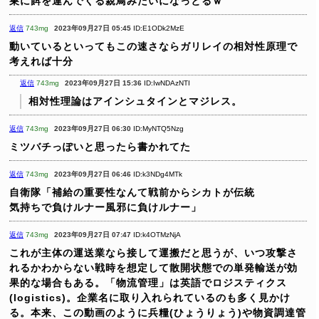
巣に餌を運んでくる親鳥みたいになっとるｗ
返信
743mg
2023年09月27日 05:45
ID:E1ODk2MzE
動いているといってもこの速さならガリレイの相対性原理で
考えれば十分
返信
743mg
2023年09月27日 15:36
ID:IwNDAzNTI
相対性理論はアインシュタインとマジレス。
返信
743mg
2023年09月27日 06:30
ID:MyNTQ5Nzg
ミツバチっぽいと思ったら書かれてた
返信
743mg
2023年09月27日 06:46
ID:k3NDg4MTk
自衛隊「補給の重要性なんて戦前からシカトが伝統
気持ちで負けルナー風邪に負けルナー」
返信
743mg
2023年09月27日 07:47
ID:k4OTMzNjA
これが主体の運送業なら接して運搬だと思うが、いつ攻撃さ
れるかわからない戦時を想定して散開状態での単発輸送が効
果的な場合もある。「物流管理」は英語でロジスティクス
(logistics)。企業名に取り入れられているのも多く見かけ
る。本来、この動画のように兵糧(ひょうりょう)や物資調達管