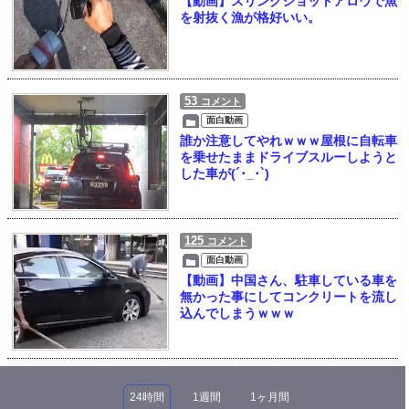
【動画】スリングショットアロウで魚
を射抜く漁が格好いい。
53
コメント
面白動画
誰か注意してやれｗｗｗ屋根に自転車
を乗せたままドライブスルーしようと
した車が(´･_･`)
125
コメント
面白動画
【動画】中国さん、駐車している車を
無かった事にしてコンクリートを流し
込んでしまうｗｗｗ
24時間
1週間
1ヶ月間