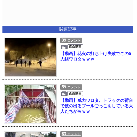
関連記事
39
コメント
面白動画
【動画】花火の打ち上げ失敗でこの5
人組ワロタｗｗｗ
59
コメント
面白動画
【動画】威力ワロタ。トラックの荷台
で波の出るプールごっこをしている大
人たちがｗｗｗ
83
コメント