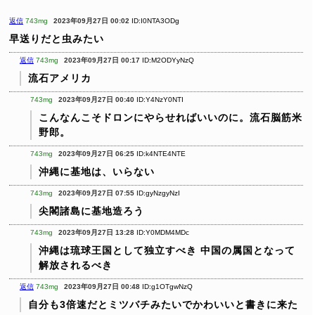
返信
743mg
2023年09月27日 00:02
ID:I0NTA3ODg
早送りだと虫みたい
返信
743mg
2023年09月27日 00:17
ID:M2ODYyNzQ
流石アメリカ
743mg
2023年09月27日 00:40
ID:Y4NzY0NTI
こんなんこそドロンにやらせればいいのに。流石脳筋米
野郎。
743mg
2023年09月27日 06:25
ID:k4NTE4NTE
沖縄に基地は、いらない
743mg
2023年09月27日 07:55
ID:gyNzgyNzI
尖閣諸島に基地造ろう
743mg
2023年09月27日 13:28
ID:Y0MDM4MDc
沖縄は琉球王国として独立すべき
中国の属国となって
解放されるべき
返信
743mg
2023年09月27日 00:48
ID:g1OTgwNzQ
自分も3倍速だとミツバチみたいでかわいいと書きに来た