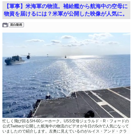
【軍事】米海軍の物流。補給艦から航海中の空母に
物資を届けるには？米軍が公開した映像が人気に。
面白動画
忙しく飛び回るSH-60シーホーク。USS空母ジェラルド・R・フォードの
公式Twitterが公開した航海中の物流のビデオが今日の5chで人気になって
いましたので紹介します。左奥に見えているのがルイス・アンド・クラ