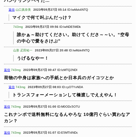
バンゲリングベイだ…
返信
山口真奈美
2023年09月27日 05:14
ID:IwMzk4NTQ
マイクで何て叫ぶんだっけ？
743mg
2023年09月27日 09:56
ID:IwNDE5MDk
誰かぁ～助けてください。助けてくださ～～い。“空母
の中心で愛をさけぶ”
山形 疋田祐一
2023年09月27日 20:48
ID:IwMzk4NTQ
うげるなやー！
返信
743mg
2023年09月27日 00:47
ID:IzMTQ2NDI
荷物の中身は家族への手紙とか日本兵のガイコツとか
返信
743mg
2023年09月27日 08:03
ID:cyOTYxNDA
トランスフォーメーションして橋渡しでええやん！
返信
743mg
2023年09月27日 01:00
ID:M0ODc5OTU
これナンボで送料無料になるんやろな
10億円ぐらい買わなア
カン？
返信
743mg
2023年09月27日 01:07
ID:E5MTI4NDc