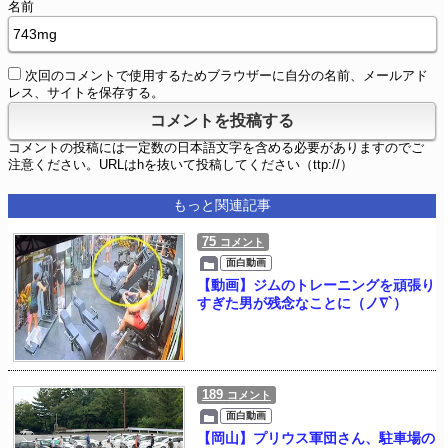
名前
次回のコメントで使用するためブラウザーに自分の名前、メールアド
レス、サイトを保存する。
コメントの投稿には一定数の日本語文字を含める必要がありますのでご
注意ください。URLはhを抜いて投稿してください（ttp://）
もっと関連記事
75
コメント
面白動画
【動画】ジムのトレーニングを頑張り
すぎた男が残念なことに（ノ∇`）
189
コメント
面白動画
【岡山】プリウス軍団さん、駐車場の