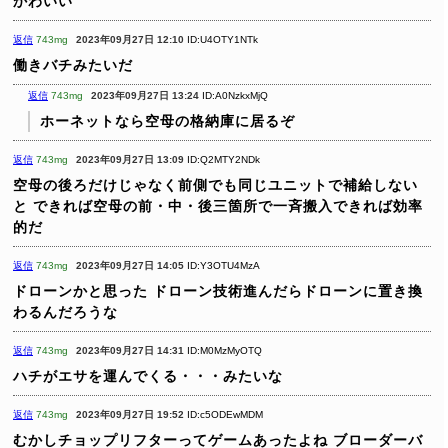
かわいい
返信
743mg
2023年09月27日 12:10
ID:U4OTY1NTk
働きバチみたいだ
返信
743mg
2023年09月27日 13:24
ID:A0NzkxMjQ
ホーネットなら空母の格納庫に居るぞ
返信
743mg
2023年09月27日 13:09
ID:Q2MTY2NDk
空母の後ろだけじゃなく前側でも同じユニットで補給しない
と
できれば空母の前・中・後三箇所で一斉搬入できれば効率
的だ
返信
743mg
2023年09月27日 14:05
ID:Y3OTU4MzA
ドローンかと思った
ドローン技術進んだらドローンに置き換
わるんだろうな
返信
743mg
2023年09月27日 14:31
ID:M0MzMyOTQ
ハチがエサを運んでくる・・・みたいな
返信
743mg
2023年09月27日 19:52
ID:c5ODEwMDM
むかしチョップリフターってゲームあったよね
ブローダーバ