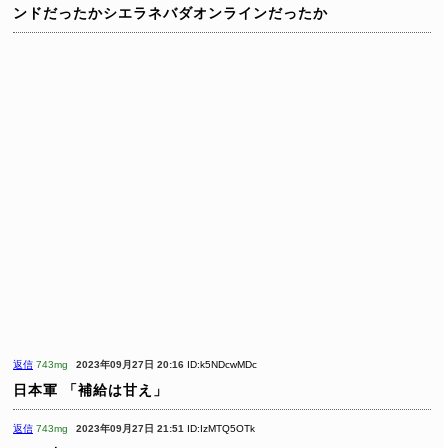
ンドだったかシエラネバダオンラインだったか
返信
743mg
2023年09月27日 20:16
ID:k5NDcwMDc
日本軍
「補給は甘え」
返信
743mg
2023年09月27日 21:51
ID:IzMTQ5OTk