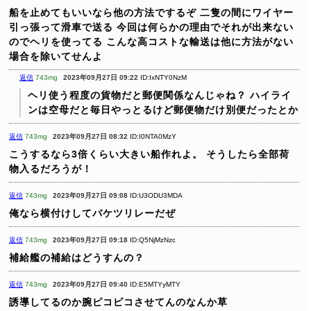
船を止めてもいいなら他の方法でするぞ
二隻の間にワイヤー
引っ張って滑車で送る
今回は何らかの理由でそれが出来ない
のでヘリを使ってる
こんな高コストな輸送は他に方法がない
場合を除いてせんよ
返信
743mg
2023年09月27日 09:22
ID:IxNTY0NzM
ヘリ使う程度の貨物だと郵便関係なんじゃね？
ハイライ
ンは空母だと毎日やっとるけど郵便物だけ別便だったとか
返信
743mg
2023年09月27日 08:32
ID:I0NTA0MzY
こうするなら3倍くらい大きい船作れよ。
そうしたら全部荷
物入るだろうが！
返信
743mg
2023年09月27日 09:08
ID:U3ODU3MDA
俺なら横付けしてバケツリレーだぜ
返信
743mg
2023年09月27日 09:18
ID:Q5NjMzNzc
補給艦の補給はどうすんの？
返信
743mg
2023年09月27日 09:40
ID:E5MTYyMTY
誘導してるのか腕ピコピコさせてんのなんか草