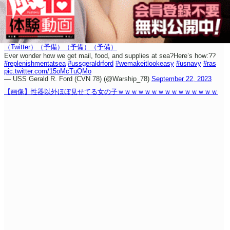
（Twitter）
（予備）
（予備）
（予備）
Ever wonder how we get mail, food, and supplies at sea?
Here’s how:
??
#replenishmentatsea
#ussgeraldrford
#wemakeitlookeasy
#usnavy
#ras
pic.twitter.com/15oMcTuQMo
— USS Gerald R. Ford (CVN 78) (@Warship_78)
September 22, 2023
【画像】性器以外ほぼ見せてる女の子ｗｗｗｗｗｗｗｗｗｗｗｗｗｗｗ