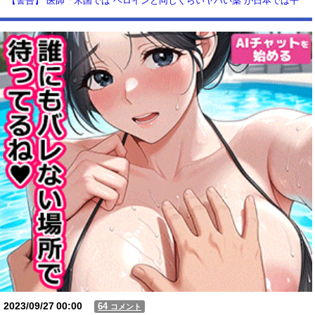
【警告】 医師「米国では”ヘロインと同じくらいヤバい薬”が日本では平
気で処方されてる」
【動画】USJの禁止エリアに子どもたちが続々乱入 → スタッフが注意し
ても止まらない事態に
Powered by livedoor 相互RSS
2023/09/27
00:00
64
コメント