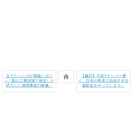
立てたハシゴが電線にボン
【藤沢】不良Yナンバー乗
ッ！駅の工事現場で発生した
り、日本の県道で自由すぎる
恐ろしい感電事故の映像。
撮影会をやってしまう。