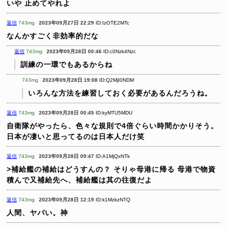
いや
止めてやれよ
返信
743mg
2023年09月27日 22:29
ID:IzOTE2MTc
なんかすごく非効率的だな
返信
743mg
2023年09月28日 00:46
ID:c0Nzk4Nzc
訓練の一環でもあるからね
743mg
2023年09月28日 19:08
ID:Q2MjI0NDM
いろんな方法を練習しておく必要があるんだろうね。
返信
743mg
2023年09月28日 00:45
ID:kyMTU5MDU
自衛隊がやったら、色々な規則で4倍ぐらい時間かかりそう。
日本が凄いと思ってるのは日本人だけ笑
返信
743mg
2023年09月28日 09:47
ID:A1MjQxNTk
>補給艦の補給はどうすんの？
そりゃ母港に帰る
母港で物資
積んで又補給先へ、補給艦は其の往復だよ
返信
743mg
2023年09月28日 12:19
ID:k1MzkzNTQ
人間、ヤバい。神