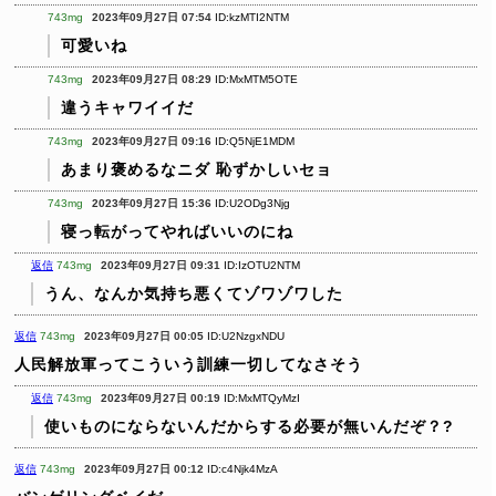
743mg
2023年09月27日 07:54
ID:kzMTI2NTM
可愛いね
743mg
2023年09月27日 08:29
ID:MxMTM5OTE
違うキャワイイだ
743mg
2023年09月27日 09:16
ID:Q5NjE1MDM
あまり褒めるなニダ
恥ずかしいセョ
743mg
2023年09月27日 15:36
ID:U2ODg3Njg
寝っ転がってやればいいのにね
返信
743mg
2023年09月27日 09:31
ID:IzOTU2NTM
うん、なんか気持ち悪くてゾワゾワした
返信
743mg
2023年09月27日 00:05
ID:U2NzgxNDU
人民解放軍ってこういう訓練一切してなさそう
返信
743mg
2023年09月27日 00:19
ID:MxMTQyMzI
使いものにならないんだからする必要が無いんだぞ？?
返信
743mg
2023年09月27日 00:12
ID:c4Njk4MzA