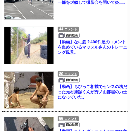
一部を封鎖して撮影会を開いて炎上。
44
コメント
面白動画
【動画】なに筋？400件超のコメント
を集めているマッスルさんのトレーニ
ング風景。
80
コメント
面白動画
【動画】ちびっこ相撲でセンスの塊だ
った元村康誠くんが秀ノ山部屋の力士
になっていた。
66
コメント
面白動画