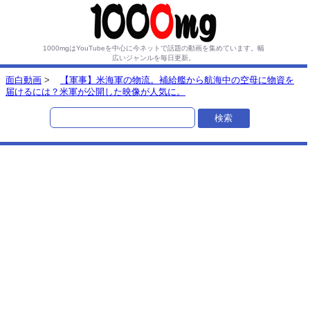
1000mgはYouTubeを中心に今ネットで話題の動画を集めています。
幅
広いジャンルを毎日更新。
面白動画
>
【軍事】米海軍の物流。補給艦から航海中の空母に物資を
届けるには？米軍が公開した映像が人気に。