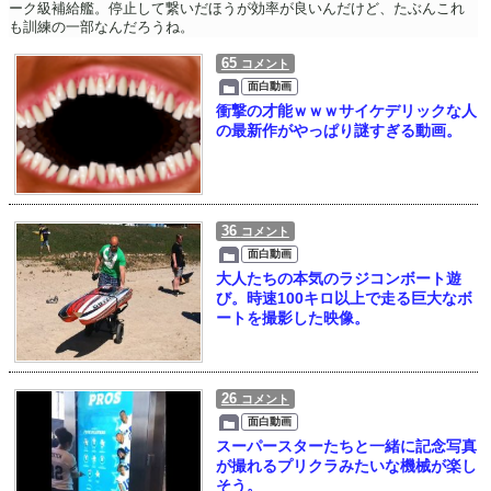
ーク級補給艦。停止して繋いだほうが効率が良いんだけど、たぶんこれ
も訓練の一部なんだろうね。
65
コメント
面白動画
衝撃の才能ｗｗｗサイケデリックな人
の最新作がやっぱり謎すぎる動画。
36
コメント
面白動画
大人たちの本気のラジコンボート遊
び。時速100キロ以上で走る巨大なボ
ートを撮影した映像。
26
コメント
面白動画
スーパースターたちと一緒に記念写真
が撮れるプリクラみたいな機械が楽し
そう。