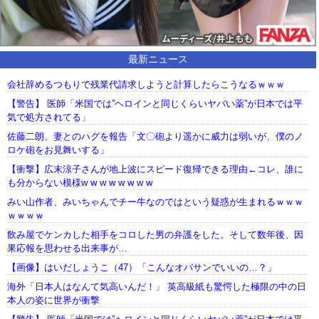
最新ニュース
会社辞めるつもりで残業代請求しようと計算したらこうなるｗｗｗ
【警告】 医師「米国では”ヘロインと同じくらいヤバい薬”が日本では平
気で処方されてる」
佐藤二朗、妻とのハグを報告「文〇砲より遥かに威力は弱いが、僕のノ
ロケ砲をお見舞いする」
【衝撃】広末涼子さんが地上波にスピード復帰できる理由←コレ、誰に
も分からない模様w w w w w w w w
みい山作者、みいちゃんでチー牛なのではという疑惑が生まれるｗｗｗ
ｗｗｗｗ
飲み屋でケンカした相手をコロした男の弁護をした。そして数年後、因
果応報を思わせる出来事が…
【画像】はいだしょうこ（47）「こんなオバサンでいいの…？」
海外「日本人はなんて気高いんだ！」 英高級紙も驚愕した極限の中の日
本人の姿に世界が衝撃