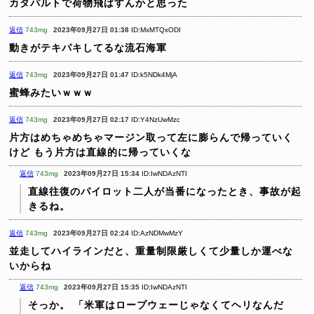
カタパルトで荷物飛ばすんかと思った
返信
743mg
2023年09月27日 01:38
ID:MxMTQxODI
動きがテキパキしてるな流石海軍
返信
743mg
2023年09月27日 01:47
ID:k5NDk4MjA
蜜蜂みたいｗｗｗ
返信
743mg
2023年09月27日 02:17
ID:Y4NzUwMzc
片方はめちゃめちゃマージン取って左に膨らんで帰っていく
けど
もう片方は直線的に帰っていくな
返信
743mg
2023年09月27日 15:34
ID:IwNDAzNTI
直線往復のパイロット二人が当番になったとき、事故が起
きるね。
返信
743mg
2023年09月27日 02:24
ID:AzNDMwMzY
並走してハイラインだと、重量制限厳しくて少量しか運べな
いからね
返信
743mg
2023年09月27日 15:35
ID:IwNDAzNTI
そっか。
「米軍はロープウェーじゃなくてヘリなんだ