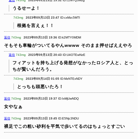
返信
743mg
2023年09月13日 19:32
ID:c2MTQ3Mzg
うるせーよ！
743mg
2023年09月13日 23:47
ID:cxMzc5MTI
根拠を言えぇ！！
返信
743mg
2023年09月13日 19:36
ID:k2MTY0MDM
そもそも車輪がついてるやんwwww そのまま押せばええやろ
返信
743mg
2023年09月13日 20:43
ID:U4OTEwNzE
フィアットを持ち上げる発想がなかったロシア人と、とっ
ちが賢いんだろう。
743mg
2023年09月14日 01:05
ID:MzNTExNDY
とっちも頭悪いたろ！
返信
743mg
2023年09月13日 19:37
ID:IxMjUwNDQ
女やなぁ
返信
743mg
2023年09月13日 19:45
ID:E5Njc3NDU
裸足でこの粗い砂利を平気で歩いてるのはちょっとすごい