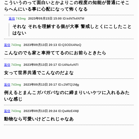
こういうのって面白いとかよりこの程度の知能が普通にそこ
らへんにいる事に心配になって怖くなる
返信
743mg
2023年09月15日 15:00
ID:k4NTk4NTM
それな
それを理解する個が大事
警戒しとくにこしたこと
はない
返信
743mg
2023年09月13日 20:13
ID:Q3ODU4NzQ
こんなのでも家と車持ててるのにお前らときたら
返信
743mg
2023年09月13日 20:17
ID:U4NzAzNTI
女って世界共通でこんなのだよな
返信
743mg
2023年09月13日 20:17
ID:c2MTQ1Mjg
例えるとまんこガバガバなのに締まりいいケツに入れるみた
いな感じ
返信
743mg
2023年09月13日 20:24
ID:QwMzE4MjI
動物なら可愛いけどこれじゃなあ