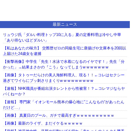
最新ニュース
リュウジ氏「ダルい料理トップ10に入る」夏の定番料理は冷やし中華
「あり得ないほどダルい」
【私はあなたの味方】 交際歴ゼロの同級生宅に唐揚げや文庫本を20回以
上届けた24歳女を逮捕
【衝撃画像】中学生「先生！水泳で水着になるのイヤです！」先生「分
かった」→結果まさかの『こう』なってしまうw w w w w w w
【画像】タトゥーだらけの美人海鮮料理人、現る！！←コレはセクシー
過ぎてワイらにブッ刺さりまくりw w w w w w w w w
【速報】NHK職員が番組出演タレントから性被害！？←コレマジならヤ
バくねーか？
【速報】 専門家「イオンモール熊本の爆心地に”こんなもの”があったん
だけど…」
【画像】 真夏日のプール、ガチで最高すぎｗｗｗｗｗｗｗｗｗｗ
【画像】最新のライザ、まだイケるｗｗｗｗｗ