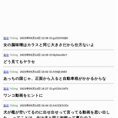
返信
743mg
2023年09月14日 12:36
ID:gyODA5MjM
女の脳味噌はカラスと同じ大きさだから仕方ないよ
返信
743mg
2023年09月14日 14:39
ID:MyNzkzMzY
どう見てもヤラセ
返信
743mg
2023年09月14日 16:02
ID:A5MjE4MDI
あっちの国じゃ、正面から入ると自動車税がかかるからな
返信
743mg
2023年09月14日 16:27
ID:g0ODA1MTk
ワンコ動画をヒントに
返信
743mg
2023年09月14日 16:44
ID:A4ODE5ODc
犬が檻が空いてるのに出せ出せって言ってる動画を思い出し
た。
ってことは、女は犬と同じ知能って事なの？