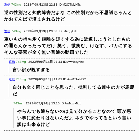
返信
743mg
2023年09月13日 22:39
ID:M2OTMyNTc
逆の性別だと知的障害だよな
この性別だから不思議ちゃんと
かおてんばで済まされるけど
返信
743mg
2023年09月13日 23:53
ID:IxNzgyOTE
重いもの持ち歩く距離を短くする為に近道しようとしたもの
の通らんかったってだけ
笑う、微笑む、けなす、バカにする
そんな要素が全く無い普通の動画でした
返信
743mg
2023年09月14日 07:44
ID:AwNzcyNzc
言い訳が醜すぎる
返信
743mg
2023年09月14日 11:01
ID:AwMTAxNDQ
自分も全く同じことを思った。批判してる連中の方が馬鹿
だ
743mg
2023年09月14日 13:15
ID:AwNzcyNzc
やらんでも通らないのは見て分かることなので
頭が悪
い事に変わりはないんだよ
ネタでやってるという言い
訳は出来るけど