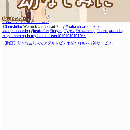
（tiktok）
（予備）
（予備）
@briiishifko
We took a shortcut ?
#fy
#haha
#learnontiktok
#keepsupporting
#justforfun
#foryou
#fypシ
#blowthisup
#tiktok
#trending
♬ got nothing in my brain – user101010101010*-*
【動画】好きな芸能人でアダルトビデオが作れちゃう神サービス。