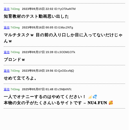
返信
743mg
2023年09月15日 22:02
ID:YyOTAwNTM
知育教材のテスト動画思い出した
返信
743mg
2023年09月16日 00:05
ID:I1Mzc2NTg
マルチタスクｗ
目の前の入り口しか目に入ってないだけじゃ
んｗ
返信
743mg
2023年09月17日 15:39
ID:c3ODM1OTk
ブロンドｗ
返信
743mg
2023年09月19日 19:56
ID:QzODcxNjQ
せめて立てろよ。
返信
743mg
2025年05月07日 01:48
ID:c5MjI4NTc
一人でオナニーするのはやめてください！
本物の女の子がたくさんいるサイトです – 𝐍𝐔𝟒.𝐅𝐔𝐍