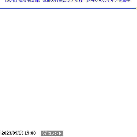
【悲報】被災地女性、旦那の行動にブチ切れ「赤ちゃんのミルクを勝手
に別の女に譲った。離婚するつもりです」これ誰が悪いの？？？？
【動画】USJの禁止エリアに子どもたちが続々乱入 → スタッフが注意し
ても止まらない事態に
Powered by livedoor 相互RSS
2023/09/13
19:00
67
コメント