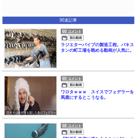
関連記事
60
コメント
面白動画
ラジエターパイプの製造工程。パキス
タンの町工場を眺める動画が人気に。
60
コメント
面白動画
ワロタｗｗｗ スイスでフェデラーを
馬鹿にするとこうなる。
68
コメント
面白動画