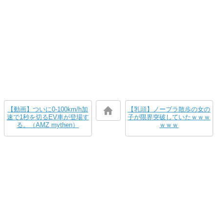
【動画】ついに0-100km/h加
【乳頭】ノーブラ散歩の女の
速で1秒を切るEV車が登場す
子が限界突破していたｗｗｗ
る。（AMZ mythen）
ｗｗｗ