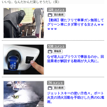
いいな。なんだかんだ楽しそうだし（笑）
128
コメント
面白動画
【動画】寝たフリで車掌ガン無視して
グリーン車にタダ乗りする女さんｗｗ
ｗｗｗ
538
コメント
乗物系
なぜ老人はプリウスで事故るのか。回
送業者が解説する動画が大人気に。
74
コメント
面白動画
ジェットスキーの使い方色々。ボート
火災の消火活動を手助けした男のGJ動
画。