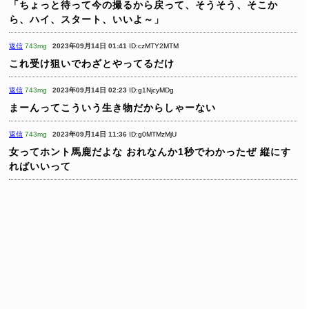
「ちょっと待って今の撮るから戻って、そうそう、そこか
ら、ハイ、スタート、いいよ～」
返信
743mg
2023年09月14日 01:41
ID:czMTY2MTM
これ受け狙いでわざとやってるだけ
返信
743mg
2023年09月14日 02:23
ID:g1NjcyMDg
まーんってこういう生き物だからしゃーない
返信
743mg
2023年09月14日 11:36
ID:g0MTMzMjU
女ってホント馬鹿だよな
おれなんか1秒でわかったぜ
縦にす
ればいいって