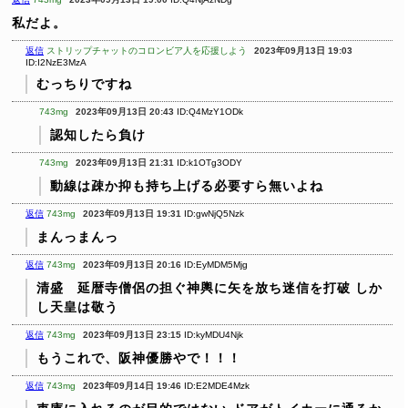
私だよ。
返信
ストリップチャットのコロンビア人を応援しよう
2023年09月13日 19:03
ID:I2NzE3MzA
むっちりですね
743mg
2023年09月13日 20:43
ID:Q4MzY1ODk
認知したら負け
743mg
2023年09月13日 21:31
ID:k1OTg3ODY
動線は疎か抑も持ち上げる必要すら無いよね
返信
743mg
2023年09月13日 19:31
ID:gwNjQ5Nzk
まんっまんっ
返信
743mg
2023年09月13日 20:16
ID:EyMDM5Mjg
清盛 延暦寺僧侶の担ぐ神輿に矢を放ち迷信を打破
しか
し天皇は敬う
返信
743mg
2023年09月13日 23:15
ID:kyMDU4Njk
もうこれで、阪神優勝やで！！！
返信
743mg
2023年09月14日 19:46
ID:E2MDE4Mzk