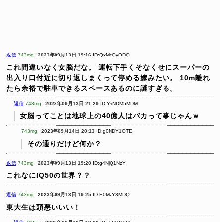
返信
743mg
2023年09月13日 19:16
ID:QxMzQyODQ
これ間違いなく女脳だな。
運転下手くそなくせにスーパーの
出入り口付近に切り返しまくって停める嫁みたい。
10m離れ
たら余裕で駐車できるスペースあるのに謎すぎる。
返信
743mg
2023年09月13日 21:29
ID:YyNDM5MDM
女脳ってことは地球上の40億人はバカって事じゃんｗ
743mg
2023年09月14日 20:13
ID:g0NDY1OTE
その通りだけど何か？
返信
743mg
2023年09月13日 19:20
ID:g4NjQ1NzY
これなにIQ50の世界？？
返信
743mg
2023年09月13日 19:25
ID:E0MzY3MDQ
東大生は頭悪いいい！