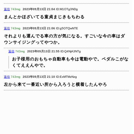
返信
743mg
2023年09月13日 21:04
ID:M1OTg3NDg
まんとかほざいてる童貞まじきもちわる
返信
743mg
2023年09月13日 21:06
ID:g5OTQwNTE
それよりも運んでる車の方が気になる。すごいな今の車はダ
ウンサイジングってやつか。
返信
743mg
2023年09月13日 21:55
ID:Q4NjA3NTg
お子様用のおもちゃ自動車も今は電動やで。ペダルこがな
くてええんやで。
返信
743mg
2023年09月13日 21:10
ID:ExMTMzNzg
左から来て一番近い所から入ろうと横着したんやろ