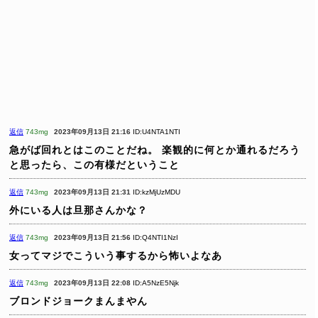
返信
743mg
2023年09月13日 21:16
ID:U4NTA1NTI
急がば回れとはこのことだね。
楽観的に何とか通れるだろう
と思ったら、この有様だということ
返信
743mg
2023年09月13日 21:31
ID:kzMjUzMDU
外にいる人は旦那さんかな？
返信
743mg
2023年09月13日 21:56
ID:Q4NTI1NzI
女ってマジでこういう事するから怖いよなあ
返信
743mg
2023年09月13日 22:08
ID:A5NzE5Njk
ブロンドジョークまんまやん