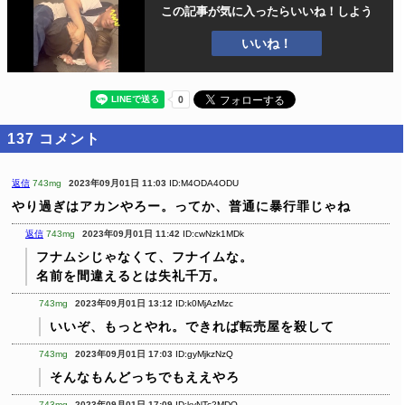
この記事が気に入ったら
いいね！しよう
いいね！
137
コメント
返信
743mg
2023年09月01日 11:03
ID:M4ODA4ODU
やり過ぎはアカンやろー。ってか、普通に暴行罪じゃね
返信
743mg
2023年09月01日 11:42
ID:cwNzk1MDk
フナムシじゃなくて、フナイムな。
名前を間違えるとは失礼千万。
743mg
2023年09月01日 13:12
ID:k0MjAzMzc
いいぞ、もっとやれ。できれば転売屋を殺して
743mg
2023年09月01日 17:03
ID:gyMjkzNzQ
そんなもんどっちでもええやろ
743mg
2023年09月01日 17:09
ID:kyNTc2MDQ