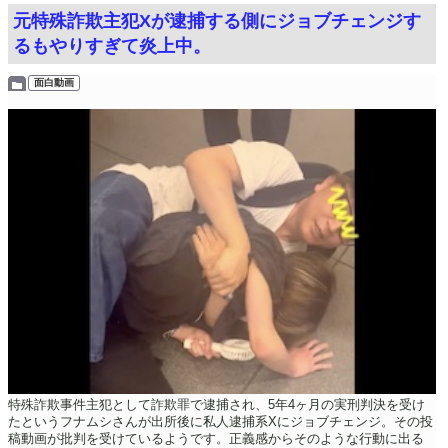
元特殊詐欺主犯Xが逮捕する側にジョブチェンジす
るもやりすぎて炎上中。
面白動画
特殊詐欺事件主犯として詐欺罪で逮捕され、5年4ヶ月の実刑判決を受け
たというフナムシさんが出所後に私人逮捕系Xにジョブチェンジ。その投
稿動画が批判を受けているようです。正義感からそのような行動に出る