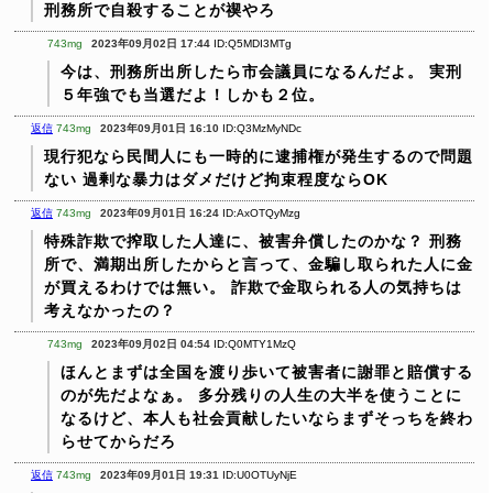
刑務所で自殺することが禊やろ
743mg
2023年09月02日 17:44
ID:Q5MDI3MTg
今は、刑務所出所したら市会議員になるんだよ。
実刑
５年強でも当選だよ！しかも２位。
返信
743mg
2023年09月01日 16:10
ID:Q3MzMyNDc
現行犯なら民間人にも一時的に逮捕権が発生するので問題
ない
過剰な暴力はダメだけど拘束程度ならOK
返信
743mg
2023年09月01日 16:24
ID:AxOTQyMzg
特殊詐欺で搾取した人達に、被害弁償したのかな？
刑務
所で、満期出所したからと言って、金騙し取られた人に金
が買えるわけでは無い。
詐欺で金取られる人の気持ちは
考えなかったの？
743mg
2023年09月02日 04:54
ID:Q0MTY1MzQ
ほんとまずは全国を渡り歩いて被害者に謝罪と賠償する
のが先だよなぁ。
多分残りの人生の大半を使うことに
なるけど、本人も社会貢献したいならまずそっちを終わ
らせてからだろ
返信
743mg
2023年09月01日 19:31
ID:U0OTUyNjE