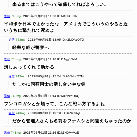
来るまではこうやって確保してればよろしい。
返信
743mg
2023年09月01日 11:08
ID:M4Nzk3NTc
平和ボケ日本でよかったな アメリカでこういうのやると近
いうちに撃たれて死ぬよ
返信
743mg
2023年09月01日 13:05
ID:k2MDAzOTQ
軽率な軽が警察へ
返信
743mg
2023年09月01日 11:10
ID:I1Mjg3NzM
潰しあってくれて助かる
返信
743mg
2023年09月01日 15:24
ID:A0Nzk4OTM
たしかに同類同士の潰し合いやな笑
返信
743mg
2023年09月01日 11:14
ID:M4Nzk5ODQ
フンゴロガシとか蟻って、こんな戦い方するよね
返信
743mg
2023年09月01日 15:13
ID:U4NzI5NjE
だから管理人さんも名前をフナムシと間違えちゃったのか
返信
743mg
2023年09月01日 11:16
ID:k1NDMyMzE