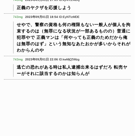
正義のヤクザを応援しよう
743mg
2023年09月01日 18:54
ID:EyNTIzMDE
せやで、警察の資格も何の権限もない一般人が個人を拘
束するのは（無罪になる状況が一部あるものの）普通に
犯罪やで
正義マンは「何やっても正義のためだから俺
は無罪のはず」という無知なあたおかが多いからそれが
わからんのや
743mg
2023年09月01日 22:06
ID:kwMjQ5Mzg
逃亡の恐れがある時は私人逮捕出来るはずだろ
転売ヤ
ーがそれに該当するのかは知らんが