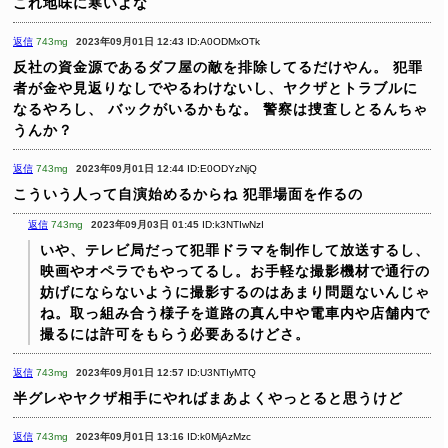
これ地味に寒いよな
返信
743mg
2023年09月01日 12:43
ID:A0ODMxOTk
反社の資金源であるダフ屋の敵を排除してるだけやん。
犯罪
者が金や見返りなしでやるわけないし、ヤクザとトラブルに
なるやろし、
バックがいるかもな。
警察は捜査しとるんちゃ
うんか？
返信
743mg
2023年09月01日 12:44
ID:E0ODYzNjQ
こういう人って自演始めるからね
犯罪場面を作るの
返信
743mg
2023年09月03日 01:45
ID:k3NTIwNzI
いや、テレビ局だって犯罪ドラマを制作して放送するし、
映画やオペラでもやってるし。お手軽な撮影機材で通行の
妨げにならないように撮影するのはあまり問題ないんじゃ
ね。取っ組み合う様子を道路の真ん中や電車内や店舗内で
撮るには許可をもらう必要あるけどさ。
返信
743mg
2023年09月01日 12:57
ID:U3NTIyMTQ
半グレやヤクザ相手にやればまあよくやっとると思うけど
返信
743mg
2023年09月01日 13:16
ID:k0MjAzMzc