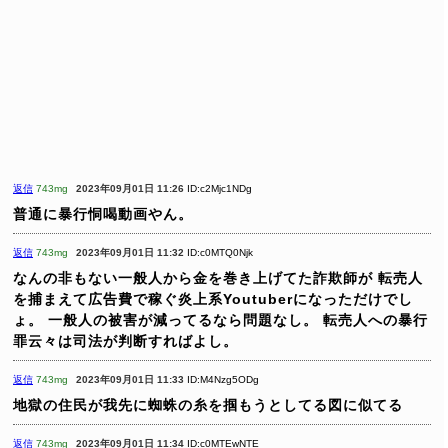
返信
743mg
2023年09月01日 11:26
ID:c2Mjc1NDg
普通に暴行恫喝動画やん。
返信
743mg
2023年09月01日 11:32
ID:c0MTQ0Njk
なんの非もない一般人から金を巻き上げてた詐欺師が
転売人
を捕まえて広告費で稼ぐ炎上系Youtuberになっただけでし
ょ。
一般人の被害が減ってるなら問題なし。
転売人への暴行
罪云々は司法が判断すればよし。
返信
743mg
2023年09月01日 11:33
ID:M4Nzg5ODg
地獄の住民が我先に蜘蛛の糸を掴もうとしてる図に似てる
返信
743mg
2023年09月01日 11:34
ID:c0MTEwNTE