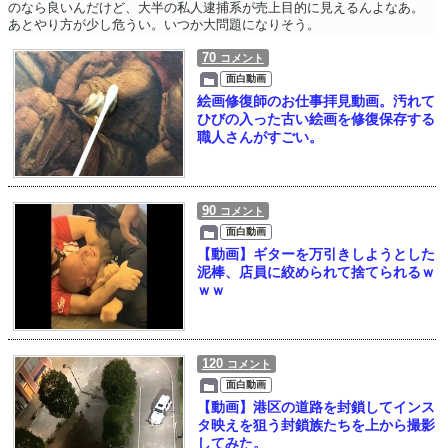
のなら良いんだけど、大半の私人逮捕系が売上目的に見えるんよなあ。
あとやり方が少し危うい。いつか大問題になりそう。
70
コメント
面白動画
絵画修復師のお仕事拝見動画。汚れて
ひびの入った古い絵画を修復保存する
職人さんがすごい。
90
コメント
面白動画
【動画】ギターを万引きしようとした
泥棒、店員に絞められて捨てられるｗ
ｗｗ
120
コメント
面白動画
【動画】港区の道路を封鎖してインス
タ映えを狙う封鎖族たちを上から撮影
してみた。