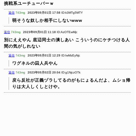
挑戦系ユーチューバーｗ
返信
743mg
2023年09月01日 17:58
ID:k3MTg5MTY
弱そうな奴しか相手にしないwww
返信
743mg
2023年09月01日 11:18
ID:AzOTEwMjc
別にええやん
底辺同士の潰しあい
こういうのにケチつける人
間の気がしれない
返信
743mg
2023年09月01日 12:29
ID:IwMzEyNjc
ワグネルの囚人兵やん
返信
743mg
2023年09月02日 20:04
ID:g1NjczOTk
戻ら反社が正義ヅラしてるのがもにょるんだよ、ムショ帰
りは大人しくしとけや。