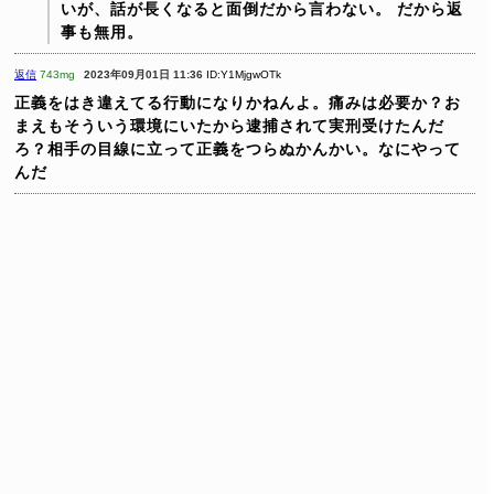
いが、話が長くなると面倒だから言わない。
だから返
事も無用。
返信
743mg
2023年09月01日 11:36
ID:Y1MjgwOTk
正義をはき違えてる行動になりかねんよ。痛みは必要か？お
まえもそういう環境にいたから逮捕されて実刑受けたんだ
ろ？相手の目線に立って正義をつらぬかんかい。なにやって
んだ