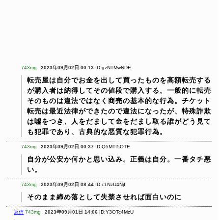
743mg
2023年09月02日 00:13
ID:gzNTMwNDE
転売屋は自分でお金を出して買ったものを高額転売する
が購入者は納得してその値段で購入する。一般的に転売
そのものは違法ではなく商売の基本的な行為。チケット
転売は最近法律ができたので違法になったが、特殊詐欺
は噓をつき、人をだまして金をだまし取る誰がどう見て
も犯罪であり、古典的な悪質な犯罪行為。
743mg
2023年09月02日 00:37
ID:Q5MTI5OTE
自分が公安か何かと思い込み。正義は自分。一番タチ悪
い。
743mg
2023年09月02日 08:44
ID:c1NzU4NjI
そのまま締め落として失禁させれば面白いのに
返信
743mg
2023年09月01日 14:06
ID:Y3OTc4MzU