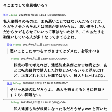
そこまでして扇風機いる？
返信
743mg
2023年09月01日 11:34
ID:g5ODM1MDA
私人逮捕そのものは、まあ悪いことではないんだろうけど、
ケガをさせたらそれとは問題が別だからね。
悪い事をした人
だからケガをさせていいって事はないわけで、このあたりを
勘違いしている人が多くなってきてるよね。
返信
743mg
2023年09月01日 11:44
ID:cwNzk1MDk
悪いことしたやつをケガさせてはダメだ、射殺すべき
743mg
2023年09月01日 12:19
ID:g5ODM1MDA
転売の罪で考えれば、迷惑防止条例とか古物商とか、あ
とは転売目的で購入した詐欺とかいろいろと浮かぶけ
ど、正直どれも大した罪ではない、殺人と比べればな。
返信
743mg
2023年09月02日 07:46
ID:A0MDI0MzY
そりゃあ法の話だろうよ。
悪人を捕まえるときに怪我さ
すくらい問題ない。
743mg
2023年09月02日 11:18
ID:Q3NjQyOTA
私人逮捕も法が根拠になったるだろうがよww
と言いた