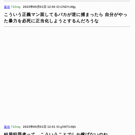
返信
743mg
2023年09月01日 12:00
ID:I2NDYzMjg
こういう正義マン面してるバカが逆に捕まったら
自分がやっ
た暴力を必死に正当化しようとするんだろうな
返信
743mg
2023年09月01日 12:01
ID:g5MTI1MjA
結局犯罪者って、こういうことでしか稼げないのね