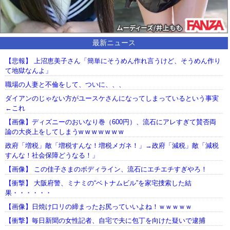
最新ニュース
【悲報】 上沼恵美子さん「簡単にそうめん作れ言うけど、そうめん作り
て地獄なんよ」
職場の人妻と不倫をして、ついに、、、
ダイアンのじゃない方がユースケさんになってしまっているという事実
←これ
【画像】ディズニーのおいなり巻（600円）、流石にアレすぎて賛否両
論の大炎上をしてしまうw w w w w w w
政府「増税」敵「増税すんな！増税メガネ！」→政府「減税」敵「減税
すんな！社会保障どうなる！」
【画像】 この佳子さまのボディライン、流石にエチエチすぎやろ！
【衝撃】 大阪府警、ミナミの“ベトナムビル”を家宅捜索した結
果・・・・・・
【画像】日焼け口リの締まったお尻っていいよね！ｗｗｗｗｗ
【衝撃】毎日新聞の女性記者、自宅で夫に包丁を向けた疑いで逮捕