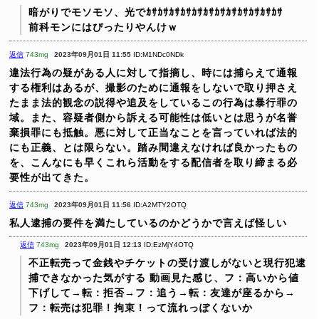
暗がりでモソモソ、光でｶｻｶｻｶｻｶｻｶｻｶｻｶｻｶｻｶｻｶｻｶｻｶｻ
前科モンにはぴったりやんけｗ
返信
743mg
2023年09月01日 11:55
ID:M1NDc0NDk
違法行為の疑がある人に対して指摘し、時には捕らえて通報
する権利はあるが、撮影のために通報をしないで取り押さえ
たまま法的観念の説得や追及をしているこの行為は暴行罪の
域。また、容疑者側から訴える可能性は低いとは思うが名誉
棄損罪にも抵触。悪に対して正当なことを言っていれば法的
にも正義、とは限らない。踏み間違えなければ良かったもの
を、こんなにも早くこれら活動をする配信者を取り締まる必
要性が出てきた。
返信
743mg
2023年09月01日 11:56
ID:A2MTY2OTQ
私人逮捕の要件を満たしているのかどうかで言えば怪しい
返信
743mg
2023年09月01日 12:13
ID:EzMjY4OTQ
不正転売って金銭やチケットの受け渡しがないと現行犯逮
捕できなかった気がする
動画見た感じ、フ：高いから値
下げして→転：拒否→フ：追う→転：友達が座るから→
フ：転売は犯罪！拘束！って流れっぽくないか