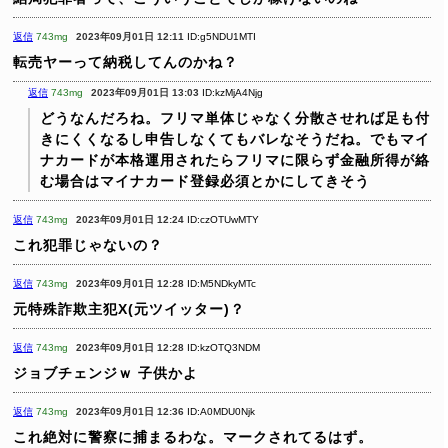
返信
743mg
2023年09月01日 12:11
ID:g5NDU1MTI
転売ヤーって納税してんのかね？
返信
743mg
2023年09月01日 13:03
ID:kzMjA4Njg
どうなんだろね。フリマ単体じゃなく分散させれば足も付
きにくくなるし申告しなくてもバレなそうだね。でもマイ
ナカードが本格運用されたらフリマに限らず金融所得が絡
む場合はマイナカード登録必須とかにしてきそう
返信
743mg
2023年09月01日 12:24
ID:czOTUwMTY
これ犯罪じゃないの？
返信
743mg
2023年09月01日 12:28
ID:M5NDkyMTc
元特殊詐欺主犯X(元ツイッター)？
返信
743mg
2023年09月01日 12:28
ID:kzOTQ3NDM
ジョブチェンジｗ
子供かよ
返信
743mg
2023年09月01日 12:36
ID:A0MDU0Njk
これ絶対に警察に捕まるわな。マークされてるはず。