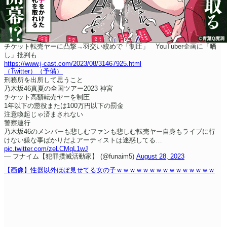
チケット転売ヤーに凸撃→羽交い絞めで「制圧」 YouTuber企画に「晒
し」批判も…
https://www.j-cast.com/2023/08/31467925.html
（Twitter）
（予備）
刑務所を出所して思うこと
乃木坂46
真夏の全国ツアー2023 神宮
チケット高額転売ヤーを制圧
1年以下の懲役
または100万円以下の罰金
注意喚起じゃ済まされない
警察連行
乃木坂46のメンバーも悲しむ
ファンも悲しむ
転売ヤー自身もライブに行
けない
嫌な事ばかりだよ
アーティストは迷惑してる…
pic.twitter.com/zeLCMqL1wJ
— フナイム【犯罪撲滅活動家】 (@funaim5)
August 28, 2023
【画像】性器以外ほぼ見せてる女の子ｗｗｗｗｗｗｗｗｗｗｗｗｗｗｗ