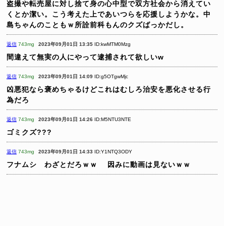
盗撮や転売屋に対し捨て身の心中型で双方社会から消えてい
くとか潔い。こう考えた上であいつらを応援しようかな。中
島ちゃんのこともｗ所詮前科もんのクズばっかだし。
返信
743mg
2023年09月01日 13:35
ID:kwMTM0Mzg
間違えて無実の人にやって逮捕されて欲しいw
返信
743mg
2023年09月01日 14:09
ID:g5OTgwMjc
凶悪犯なら褒めちゃるけどこれはむしろ治安を悪化させる行
為だろ
返信
743mg
2023年09月01日 14:26
ID:M5NTU3NTE
ゴミクズ???
返信
743mg
2023年09月01日 14:33
ID:Y1NTQ3ODY
フナムシ わざとだろｗｗ
因みに動画は見ないｗｗ