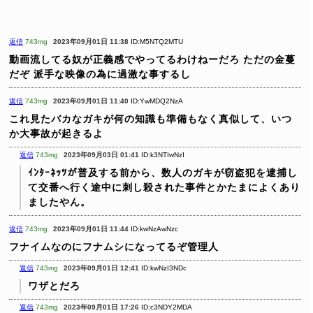
返信
743mg
2023年09月01日 11:38
ID:M5NTQ2MTU
動画流してる奴が正義感でやってるわけねーだろ
ただの金蔓
だぞ
派手な映像の為に過激な事するし
返信
743mg
2023年09月01日 11:40
ID:YwMDQ2NzA
これ見たバカなガキが何の知識も準備もなく真似して、いつ
か大事故が起きるよ
返信
743mg
2023年09月03日 01:41
ID:k3NTIwNzI
ｲﾝﾀｰﾈｯﾂが普及する前から、数人のガキが窃盗犯を逮捕し
て交番へ行く途中に刺し殺された事件とかたまによくあり
ましたやん。
返信
743mg
2023年09月01日 11:44
ID:kwNzAwNzc
フナイムなのにフナムシになってるぞ管理人
返信
743mg
2023年09月01日 12:41
ID:kwNzI3NDc
ワザとだろ
返信
743mg
2023年09月01日 17:26
ID:c3NDY2MDA