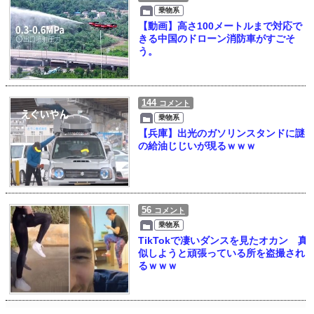
乗物系
【動画】高さ100メートルまで対応で
きる中国のドローン消防車がすごそ
う。
144
コメント
乗物系
【兵庫】出光のガソリンスタンドに謎
の給油じじいが現るｗｗｗ
56
コメント
乗物系
TikTokで凄いダンスを見たオカン 真
似しようと頑張っている所を盗撮され
るｗｗｗ