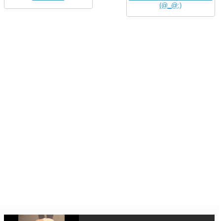
(@_@;)