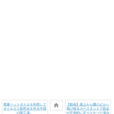
廃棄ペットボトルを利用して
【動画】屋上から隣のビルへ
ボトル入り飲料水を作る中国
飛び移るカースタントで助走
の闇工場。
が圧倒的に足りなかった場合