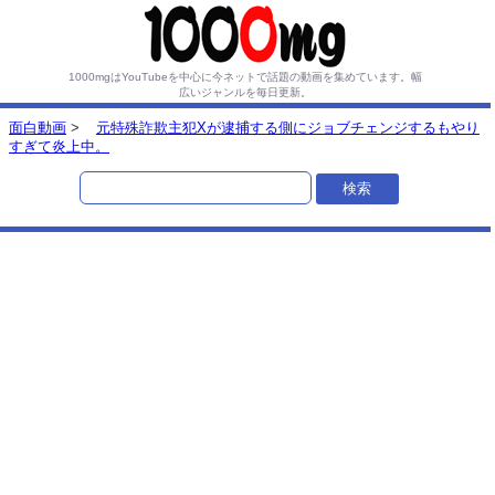
1000mgはYouTubeを中心に今ネットで話題の動画を集めています。
幅
広いジャンルを毎日更新。
面白動画
>
元特殊詐欺主犯Xが逮捕する側にジョブチェンジするもやり
すぎて炎上中。