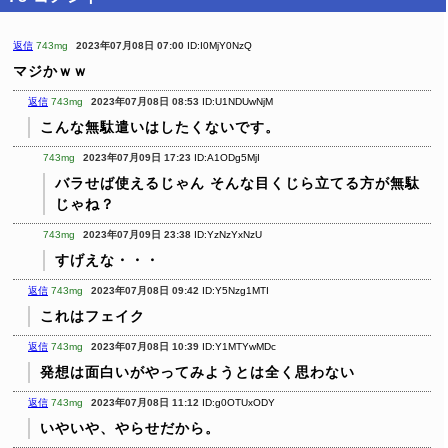
返信
743mg
2023年07月08日 07:00
ID:I0MjY0NzQ
マジかｗｗ
返信
743mg
2023年07月08日 08:53
ID:U1NDUwNjM
こんな無駄遣いはしたくないです。
743mg
2023年07月09日 17:23
ID:A1ODg5MjI
バラせば使えるじゃん
そんな目くじら立てる方が無駄
じゃね？
743mg
2023年07月09日 23:38
ID:YzNzYxNzU
すげえな・・・
返信
743mg
2023年07月08日 09:42
ID:Y5Nzg1MTI
これはフェイク
返信
743mg
2023年07月08日 10:39
ID:Y1MTYwMDc
発想は面白いがやってみようとは全く思わない
返信
743mg
2023年07月08日 11:12
ID:g0OTUxODY
いやいや、やらせだから。