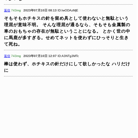
返信
743mg
2023年07月10日 08:13
ID:IwODAzMjE
そもそもホチキスの針を留め具として使わないと無駄という
理屈が意味不明。
そんな理屈が通るなら、そもそも金属製の
車のおもちゃの存在が無駄ということになる。
とかく世の中
に馬鹿が多すぎる。せめてネットを使わずにひっそりと生き
て死ね。
返信
743mg
2023年07月10日 12:07
ID:A3NTg3MTc
棒は使わず、ホチキスの針だけにして欲しかったな
ハリだけ
に