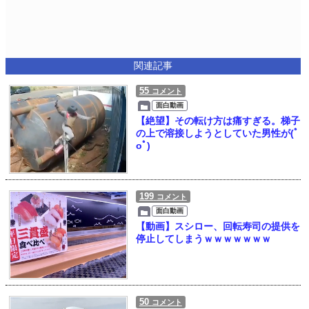
関連記事
55
コメント
面白動画
【絶望】その転け方は痛すぎる。梯子
の上で溶接しようとしていた男性が(ﾟ
oﾟ)
199
コメント
面白動画
【動画】スシロー、回転寿司の提供を
停止してしまうｗｗｗｗｗｗｗ
50
コメント