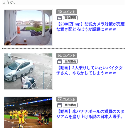
ょうか。
45
コメント
面白動画
【2300万imp】防犯カメラ対策が完璧
な置き配どろぼうが話題にｗｗｗ
61
コメント
面白動画
【動画】2人乗りしていたいバイク女
子さん、やらかしてしまうｗｗｗ
77
コメント
面白動画
【動画】米バナナボールの満員のスタ
ジアムを盛り上げる謎の日本人選手。