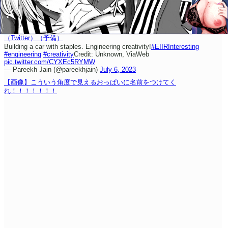
（Twitter）
（予備）
Building a car with staples. Engineering creativity!
#EIIRInteresting
#engineering
#creativity
Credit: Unknown, ViaWeb
pic.twitter.com/CYXEc5RYMW
— Pareekh Jain (@pareekhjain)
July 6, 2023
【画像】こういう角度で見えるおっぱいに名前をつけてく
れ！！！！！！！