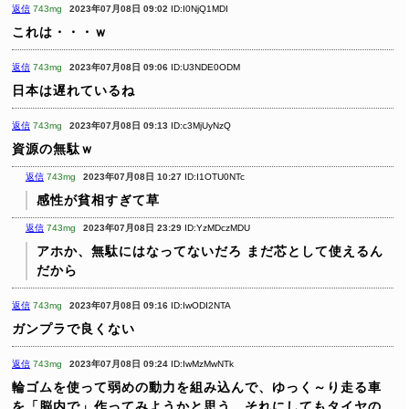
返信
743mg
2023年07月08日 09:02
ID:I0NjQ1MDI
これは・・・ｗ
返信
743mg
2023年07月08日 09:06
ID:U3NDE0ODM
日本は遅れているね
返信
743mg
2023年07月08日 09:13
ID:c3MjUyNzQ
資源の無駄ｗ
返信
743mg
2023年07月08日 10:27
ID:I1OTU0NTc
感性が貧相すぎて草
返信
743mg
2023年07月08日 23:29
ID:YzMDczMDU
アホか、無駄にはなってないだろ
まだ芯として使えるん
だから
返信
743mg
2023年07月08日 09:16
ID:IwODI2NTA
ガンプラで良くない
返信
743mg
2023年07月08日 09:24
ID:IwMzMwNTk
輪ゴムを使って弱めの動力を組み込んで、ゆっく～り走る車
を「脳内で」作ってみようかと思う。それにしてもタイヤの