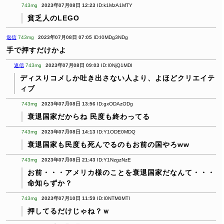
743mg
2023年07月08日 12:23
ID:k1MzA1MTY
貧乏人のLEGO
返信
743mg
2023年07月08日 07:05
ID:I0MDg3NDg
手で押すだけかよ
返信
743mg
2023年07月08日 09:03
ID:I0NjQ1MDI
ディスりコメしか吐き出さない人より、よほどクリエイテ
ィブ
743mg
2023年07月08日 13:56
ID:gxODAzODg
衰退国家だからね
民度も終わってる
743mg
2023年07月08日 14:13
ID:Y1ODE0MDQ
衰退国家も民度も死んでるのもお前の国やろww
743mg
2023年07月08日 21:43
ID:Y1NzgzNzE
お前・・・アメリカ様のことを衰退国家だなんて・・・
命知らずか？
743mg
2023年07月10日 11:59
ID:I0NTM0MTI
押してるだけじゃね？ｗ