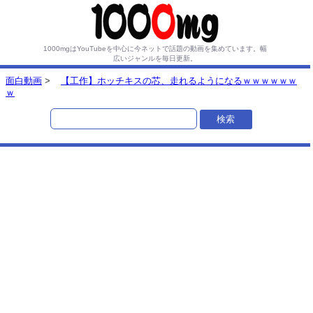
1000mgはYouTubeを中心に今ネットで話題の動画を集めています。
幅
広いジャンルを毎日更新。
面白動画
>
【工作】ホッチキスの芯、走れるようになるｗｗｗｗｗｗ
ｗ