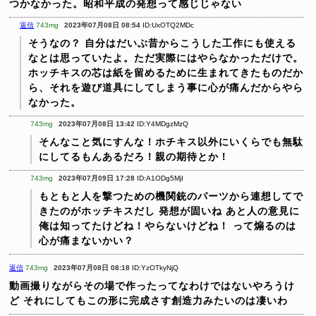
つかなかった。昭和平成の発想って感じじゃない
返信
743mg
2023年07月08日 08:54
ID:UxOTQ2MDc
そうなの？ 自分はだいぶ昔からこうした工作にも使える
なとは思っていたよ。ただ実際にはやらなかっただけで。
ホッチキスの芯は紙を留めるために生まれてきたものだか
ら、それを遊び道具にしてしまう事に心が痛んだからやら
なかった。
743mg
2023年07月08日 13:42
ID:Y4MDgzMzQ
そんなこと気にすんな！ホチキス以外にいくらでも無駄
にしてるもんあるだろ！親の期待とか！
743mg
2023年07月09日 17:28
ID:A1ODg5MjI
もともと人を撃つための機関銃のパーツから連想してで
きたのがホッチキスだし
発想が固いね
あと人の意見に
俺は知ってたけどね！やらないけどね！
って煽るのは
心が痛まないかい？
返信
743mg
2023年07月08日 08:18
ID:YzOTkyNjQ
動画撮りながらその場で作ったってなわけではないやろうけ
ど
それにしてもこの形に完成さす創造力みたいのは凄いわ