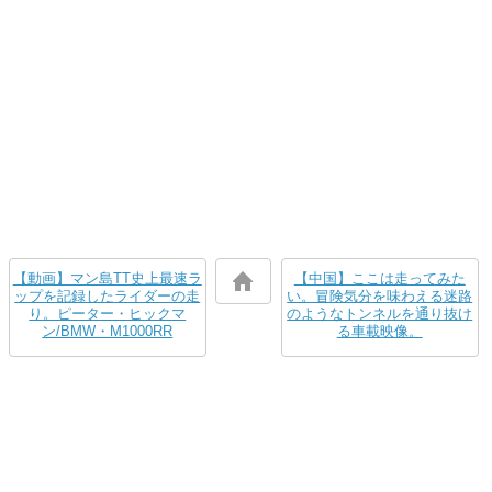
【動画】マン島TT史上最速ラ
【中国】ここは走ってみた
ップを記録したライダーの走
い。冒険気分を味わえる迷路
り。ピーター・ヒックマ
のようなトンネルを通り抜け
ン/BMW・M1000RR
る車載映像。