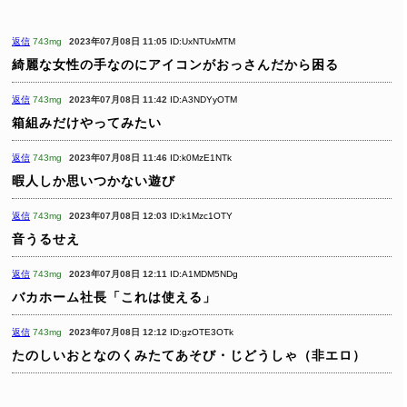
返信
743mg
2023年07月08日 11:05
ID:UxNTUxMTM
綺麗な女性の手なのにアイコンがおっさんだから困る
返信
743mg
2023年07月08日 11:42
ID:A3NDYyOTM
箱組みだけやってみたい
返信
743mg
2023年07月08日 11:46
ID:k0MzE1NTk
暇人しか思いつかない遊び
返信
743mg
2023年07月08日 12:03
ID:k1Mzc1OTY
音うるせえ
返信
743mg
2023年07月08日 12:11
ID:A1MDM5NDg
バカホーム社長「これは使える」
返信
743mg
2023年07月08日 12:12
ID:gzOTE3OTk
たのしいおとなのくみたてあそび・じどうしゃ（非エロ）