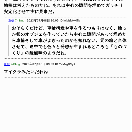
軸棒は考えたものだね。あれは中心の隙間を埋めてガッチリ
安定化させて実に見事だ。
返信
743mg
2023年07月08日 10:05
ID:IwMzMwNTk
おそらくだけど、車輪構造や車を作るつもりはなく、輪っ
か状のオブジェを作っていたら中心に隙間があって埋めた
ら車輪そして車がよぎったのかも知れない。元の箱と合体
させて、途中でも色々と発想が生まれるところも「ものづ
くり」の醍醐味のようだね。
返信
743mg
2023年07月08日 09:33
ID:YzMzg0MjU
マイクラみたいだわね