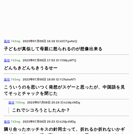
返信
743mg
2023年07月08日 16:18
ID:k0OTgwNzQ
子どもが真似して母親に怒られるのが想像出来る
返信
743mg
2023年07月08日 17:53
ID:Y0MjcyMTQ
どんちきどんちきうるせー
返信
743mg
2023年07月08日 18:00
ID:Y2NzkwNTI
こういうのを思いつく発想がスゲーと思ったが、中国語を見
てそっとチャックを閉じた
返信
743mg
2023年07月08日 20:24
ID:k1Mjc4MDg
これでシコろうとしたんか？
返信
743mg
2023年07月08日 20:23
ID:k1Mjc4MDg
隣り合ったホッチキスの針同士って、折れるか折れないかギ