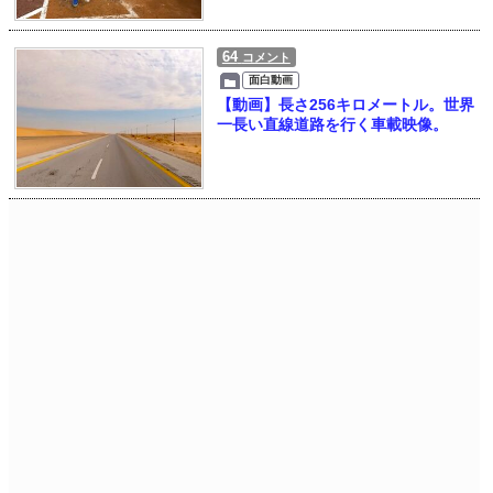
64
コメント
面白動画
【動画】長さ256キロメートル。世界
一長い直線道路を行く車載映像。