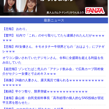
最新ニュース
【悲報】 おわり。
【驚愕】 社内で「これ」のやり取りしてたら逮捕されたんだがｗｗｗｗ
ｗｗｗ
【悲報】AV女優さん、キモオタチー牛弱男どもの「おはよう」にブチギ
レｗｗｗ
オワコン扱いされていたデジモンさん、令和に全盛期を超える利益を生
み出していた
【超悲報】ゾンビたばこ売人の「アテンド飲み会」で広島カープ田村俊
介がセクシー女優と寸止めキスｗｗｗ
【画像】24歳の人妻さん、露天風呂で撮られるｗｗｗｗｗｗｗｗｗｗｗ
ｗｗｗｗｗｗ
【動画】半ケツ祭り、限界突破ｗｗｗｗｗｗｗｗｗｗｗｗｗ
【速報】森山裕・自民党前幹事長「高市総理の個人的なSNS投稿が習近
平主席を怒らせた」