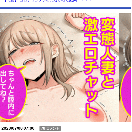
【悲報】 コロナワクチン打たなかった結果・・・・
【動画】USJの禁止エリアに子どもたちが続々乱入 → スタッフが注意し
ても止まらない事態に
Powered by livedoor 相互RSS
2023/07/08
07:00
78
コメント