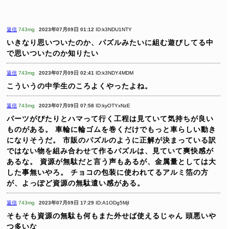
返信
743mg
2023年07月09日 01:12
ID:k3NDU1NTY
いきなり思いついたのか、パズルみたいに組む遊びしてる中
で思いついたのか知りたい
返信
743mg
2023年07月09日 02:41
ID:k3NDY4MDM
こういうの中学生のころよくやったよね。
返信
743mg
2023年07月09日 07:58
ID:kyOTYxNzE
パーツがぴたりとハマって行く工程は見ていて気持ちが良い
ものがある。
車輪に輪ゴムを巻くだけでもっと車らしい動き
になりそうだ。
市販のパズルのように正解が決まっている訳
ではない物を組み合わせて作るパズルは、見ていて爽快感が
あるな。
資源が無駄だと言う声もあるが、金属量としては大
した事無いやろ。
チョコの包装に使われてるアルミ箔の方
が、よっぽど資源の無駄遣い感がある。
返信
743mg
2023年07月09日 17:29
ID:A1ODg5MjI
そもそも資源の無駄も何もまた外せば使えるじゃん
頭悪いや
つ多いな