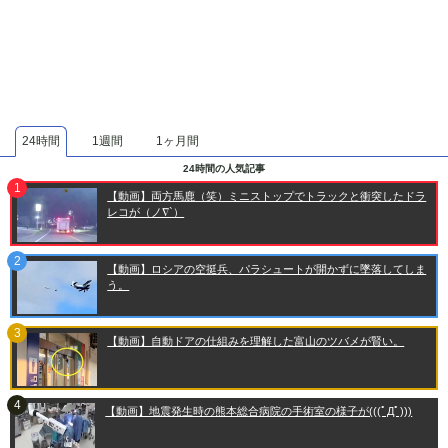
24時間
1週間
1ヶ月間
24時間の人気記事
【動画】両方馬鹿（笑）ミニストップでトラックと衝突したドラ
レコが（ノ∇`）
【動画】ロシアの空挺兵、パラシュートが開かずに墜落してしま
う。
【動画】自動ドアの仕組みを理解した富山のツバメが賢い。
【動画】地震発生時の熊本総合病院の手術室の様子が(((ﾟДﾟ)))