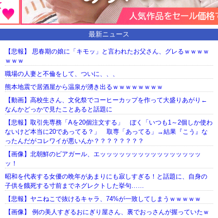
最新ニュース
【悲報】 思春期の娘に「キモッ」と言われたお父さん、グレるｗｗｗｗ
ｗｗｗ
職場の人妻と不倫をして、ついに、、、
熊本地震で居酒屋から温泉が湧き出るｗｗｗｗｗｗｗｗ
【動画】高校生さん、文化祭でコーヒーカップを作って大盛りあがり←
なんかどっかで見たことあると話題に
【悲報】取引先専務「Aを20個注文する」 ぼく「いつも1～2個しか使わ
ないけど本当に20であってる？」 取専「あってる」→結果『こう』な
ったんだがコレワイが悪いんか？？？？？？？？
【画像】北朝鮮のビアガール、エッッッッッッッッッッッッッッッッ
ッ！
昭和を代表する女優の晩年があまりにも寂しすぎる！と話題に、自身の
子供を餓死する寸前までネグレクトした挙句……
【悲報】ヤニねこで抜けるキャラ、74%が一致してしまうｗｗｗｗｗ
【画像】 例の美人すぎるおにぎり屋さん、裏でおっさんが握っていたｗ