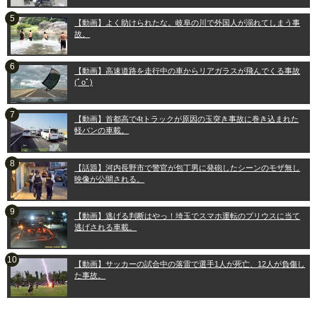
【動画】よく助けられたな。岐阜の川で外国人が溺れてしまう事
故。
【動画】高速道路を走行中の車からリアガラスが飛んでくる事故
(ﾟoﾟ)
【動画】首都高で4tトラックが原因の玉突き事故に巻き込まれた
軽バンの車載。
【話題】河内長野市で警官が包丁男に発砲したシーンのモザ無し
映像が公開される。
【動画】逃げる判断はやっ！埼玉でスマホ運転のプリウスに当て
逃げされる車載。
【動画】サッカーの試合中の落雷で選手1人が死亡、12人が負傷し
た事故。