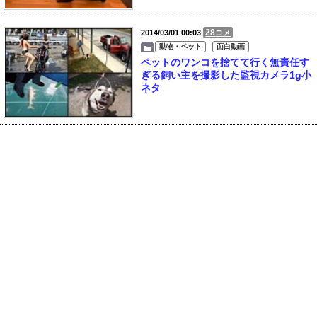
28
2014/03/01 00:03
コメ
動物・ペット
面白動画
ペットのワンコを捨てて行く無責任す
ぎる飼い主を撮影した監視カメラ1g小
ネタ