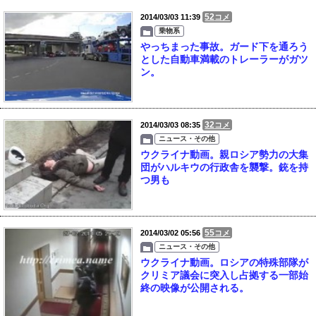
52
2014/03/03 11:39
コメ
乗物系
やっちまった事故。ガード下を通ろう
とした自動車満載のトレーラーがガツ
ン。
32
2014/03/03 08:35
コメ
ニュース・その他
ウクライナ動画。親ロシア勢力の大集
団がハルキウの行政舎を襲撃。銃を持
つ男も
55
2014/03/02 05:56
コメ
ニュース・その他
ウクライナ動画。ロシアの特殊部隊が
クリミア議会に突入し占拠する一部始
終の映像が公開される。