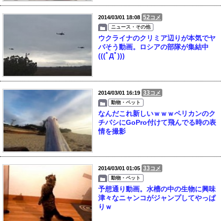
52
2014/03/01 18:08
コメ
ニュース・その他
ウクライナのクリミア辺りが本気でヤ
バそう動画。ロシアの部隊が集結中
(((ﾟДﾟ)))
33
2014/03/01 16:19
コメ
動物・ペット
なんだこれ新しいｗｗｗペリカンのク
チバシにGoPro付けて飛んでる時の表
情を撮影
33
2014/03/01 01:05
コメ
動物・ペット
予想通り動画。水槽の中の生物に興味
津々なニャンコがジャンプしてやっぱ
りｗ