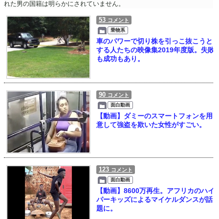
れた男の国籍は明らかにされていません。
53
コメント
乗物系
車のパワーで切り株を引っこ抜こうと
する人たちの映像集2019年度版。失敗
も成功もあり。
90
コメント
面白動画
【動画】ダミーのスマートフォンを用
意して強盗を欺いた女性がすごい。
123
コメント
面白動画
【動画】8600万再生。アフリカのハイ
パーキッズによるマイケルダンスが話
題に。