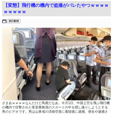
【変態】飛行機の機内で盗撮がバレたやつｗｗｗｗ
ｗｗｗｗｗ
面白動画
ざまあｗｗｗｗなんだけど馬鹿だなあ。今月1日、中国上空を飛ぶ飛行機
の機内で目撃された客室乗務員のスカートの中を隠し撮りしようとする
男のビデオです。男は山東省の済南空港に着陸後に逮捕。便名や逮捕さ