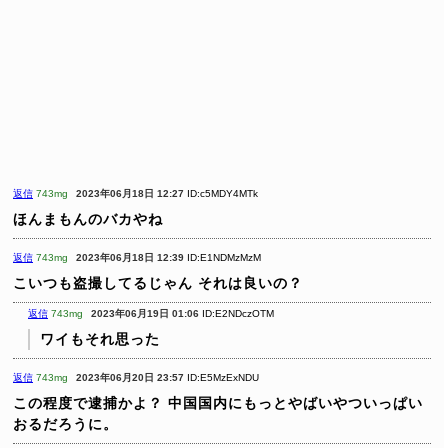
返信
743mg
2023年06月18日 12:27
ID:c5MDY4MTk
ほんまもんのバカやね
返信
743mg
2023年06月18日 12:39
ID:E1NDMzMzM
こいつも盗撮してるじゃん
それは良いの？
返信
743mg
2023年06月19日 01:06
ID:E2NDczOTM
ワイもそれ思った
返信
743mg
2023年06月20日 23:57
ID:E5MzExNDU
この程度で逮捕かよ？
中国国内にもっとやばいやついっぱい
おるだろうに。