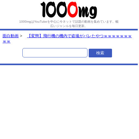
1000mgはYouTubeを中心に今ネットで話題の動画を集めています。
幅
広いジャンルを毎日更新。
面白動画
>
【変態】飛行機の機内で盗撮がバレたやつｗｗｗｗｗｗｗ
ｗｗ