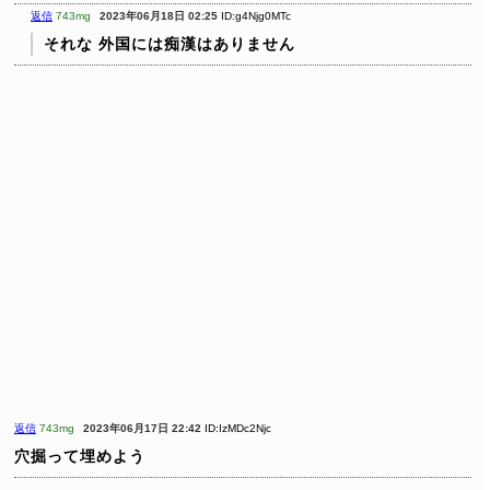
返信
743mg
2023年06月18日 02:25
ID:g4Njg0MTc
それな
外国には痴漢はありません
返信
743mg
2023年06月17日 22:42
ID:IzMDc2Njc
穴掘って埋めよう