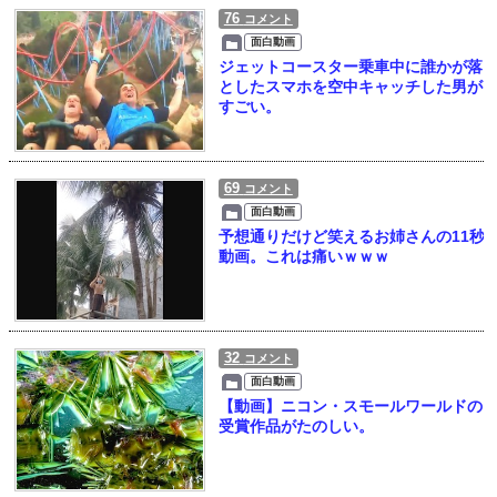
76
コメント
面白動画
ジェットコースター乗車中に誰かが落
としたスマホを空中キャッチした男が
すごい。
69
コメント
面白動画
予想通りだけど笑えるお姉さんの11秒
動画。これは痛いｗｗｗ
32
コメント
面白動画
【動画】ニコン・スモールワールドの
受賞作品がたのしい。