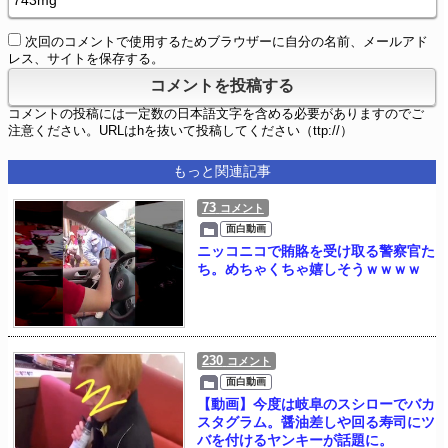
次回のコメントで使用するためブラウザーに自分の名前、メールアド
レス、サイトを保存する。
コメントの投稿には一定数の日本語文字を含める必要がありますのでご
注意ください。URLはhを抜いて投稿してください（ttp://）
もっと関連記事
73
コメント
面白動画
ニッコニコで賄賂を受け取る警察官た
ち。めちゃくちゃ嬉しそうｗｗｗｗ
230
コメント
面白動画
【動画】今度は岐阜のスシローでバカ
スタグラム。醤油差しや回る寿司にツ
バを付けるヤンキーが話題に。