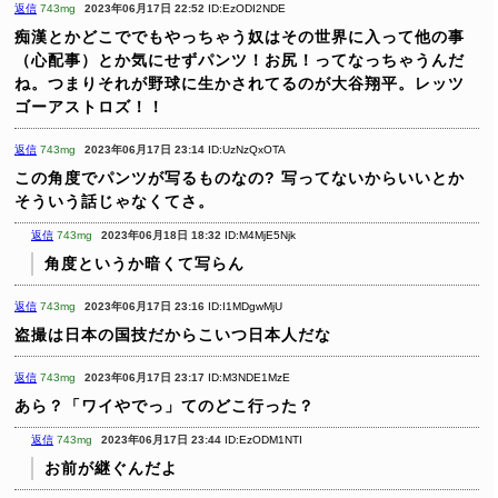
返信
743mg
2023年06月17日 22:52
ID:EzODI2NDE
痴漢とかどこででもやっちゃう奴はその世界に入って他の事
（心配事）とか気にせずパンツ！お尻！ってなっちゃうんだ
ね。つまりそれが野球に生かされてるのが大谷翔平。レッツ
ゴーアストロズ！！
返信
743mg
2023年06月17日 23:14
ID:UzNzQxOTA
この角度でパンツが写るものなの?
写ってないからいいとか
そういう話じゃなくてさ。
返信
743mg
2023年06月18日 18:32
ID:M4MjE5Njk
角度というか暗くて写らん
返信
743mg
2023年06月17日 23:16
ID:I1MDgwMjU
盗撮は日本の国技だからこいつ日本人だな
返信
743mg
2023年06月17日 23:17
ID:M3NDE1MzE
あら？「ワイやでっ」てのどこ行った？
返信
743mg
2023年06月17日 23:44
ID:EzODM1NTI
お前が継ぐんだよ