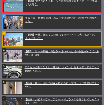
【動画】撃墜されたドローンが海水浴客で賑わうビーチに墜落し
て3人死亡。
実録拉致。歌舞伎町のド真ん中で撮影された拉致事件の映像がこ
ちら。
【動画】沖縄で激しくぶつかってきたバイクに当て逃げされてし
まうドラレコ。
【衝撃】リール動画の再生数を追い求めた男の失敗が怖くて見れ
ない(@_@;)
アクセル全開でなんとか流れについていけるホンダ・アクティの
動画が人気に。
【動画】離れた場所の物を回収するロープワークが超便利で覚え
たい。
【動画】欠陥？パワーリアゲートでガラスが粉砕されてしまうト
ヨタ・セコイア。