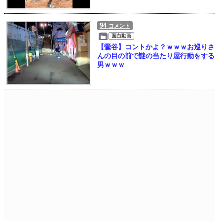
94
コメント
面白動画
【鶯谷】コントかよ？ｗｗｗお巡りさ
んの目の前で謎の当たり屋行動をする
男ｗｗｗ