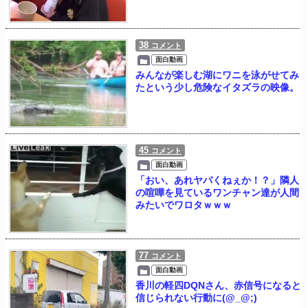
38
コメント
面白動画
みんなが楽しむ湖にワニを泳がせてみ
たという少し危険なイタズラの映像。
45
コメント
面白動画
「おい、あれヤバくねぇか！？」隣人
の喧嘩を見ているワンチャン達が人間
みたいでワロタｗｗｗ
77
コメント
面白動画
香川の軽四DQNさん、赤信号になると
信じられない行動に(@_@;)