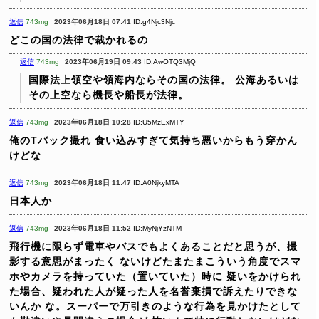
返信
743mg
2023年06月18日 07:41
ID:g4Njc3Njc
どこの国の法律で裁かれるの
返信
743mg
2023年06月19日 09:43
ID:AwOTQ3MjQ
国際法上領空や領海内ならその国の法律。
公海あるいは
その上空なら機長や船長が法律。
返信
743mg
2023年06月18日 10:28
ID:U5MzExMTY
俺のTバック撮れ
食い込みすぎて気持ち悪いからもう穿かん
けどな
返信
743mg
2023年06月18日 11:47
ID:A0NjkyMTA
日本人か
返信
743mg
2023年06月18日 11:52
ID:MyNjYzNTM
飛行機に限らず電車やバスでもよくあることだと思うが、撮
影する意思がまったく
ないけどたまたまこういう角度でスマ
ホやカメラを持っていた（置いていた）時に
疑いをかけられ
た場合、疑われた人が疑った人を名誉棄損で訴えたりできな
いんか
な。スーパーで万引きのような行為を見かけたとして