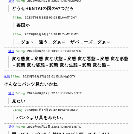
返信
743mg
2023年06月17日 22:32
ID:k0NjMwMzU
どうせHENTAIの国のやつだろ
743mg
2023年06月18日 00:08
ID:kwMTI5NjY
姦国か
743mg
2023年06月24日 10:38
ID:YxMTU3MTI
ニダぁ～ 違うニダぁ～ ザパニーズニダぁ～
返信
743mg
2023年06月18日 13:29
ID:YxODk1NDk
変な態度→変態
変な状態→変態
変な悪態→変態
変な形態
→変態
変な姿態→変態
変な生態→変態
変な熊→
返信
743mg
2023年06月17日 22:01
ID:UzNjg0OTk
そんなにパンツ見たいかね
返信
743mg
2023年06月17日 22:19
ID:E0NDc0OTE
見たい
743mg
2023年06月17日 22:42
ID:AzNTI3NDc
パンツより具をみたい。
返信
743mg
2023年06月17日 23:41
ID:gxNTYxNTQ