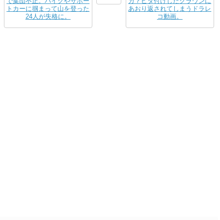
で集団不正。バイクやサポー
カ？ビタ付けしたクラウンに
トカーに掴まって山を登った
あおり返されてしまうドラレ
24人が失格に。
コ動画。