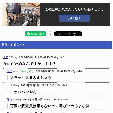
この記事が気に入ったら
いいね！しよう
いいね！
50
コメント
返信
743mg
2023年06月17日 22:01
ID:E0MzgwNzY
なにがだめなんですか！！！？
返信
влог の動画が好き
2023年06月17日 22:02
ID:E0NDgwNDk
スラックス履きましょう
743mg
2023年06月17日 22:12
ID:QzNDczMzU
オバハンやん
返信
743mg
2023年06月17日 22:05
ID:E0NDc3NjA
可愛い販売員は用もないのに呼び止めるよな笑