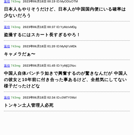
返信
743mg
2023年06月18日 00:19
ID:MyODIzOTM
日本人もやりそうだけど、日本人が中国国内便にいる確率は
少ないだろう
返信
743mg
2023年06月18日 00:37
ID:YyMzIxMDg
盗撮するにはスカート長すぎるやろ！
返信
743mg
2023年06月18日 01:20
ID:MyNjYzMDk
キャメラだぁ〜
返信
743mg
2023年06月18日 01:45
ID:YyMjQ2Nzc
中国人自体パンチラ如きで興奮するのが驚きなんだが
中国人
の彼女と10年前に付き合った事あるけど、全然気にしてない
様子だったけどな
返信
743mg
2023年06月18日 02:34
ID:c0MTY0MzI
トンキン土人管理人必死