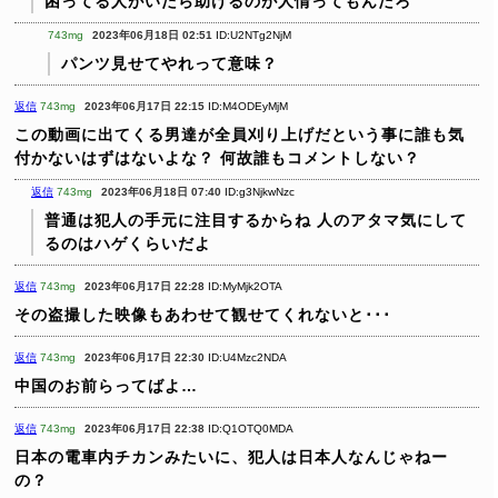
困ってる人がいたら助けるのが人情ってもんだろ
743mg
2023年06月18日 02:51
ID:U2NTg2NjM
パンツ見せてやれって意味？
返信
743mg
2023年06月17日 22:15
ID:M4ODEyMjM
この動画に出てくる男達が全員刈り上げだという事に誰も気
付かないはずはないよな？
何故誰もコメントしない？
返信
743mg
2023年06月18日 07:40
ID:g3NjkwNzc
普通は犯人の手元に注目するからね
人のアタマ気にして
るのはハゲくらいだよ
返信
743mg
2023年06月17日 22:28
ID:MyMjk2OTA
その盗撮した映像もあわせて観せてくれないと･･･
返信
743mg
2023年06月17日 22:30
ID:U4Mzc2NDA
中国のお前らってばよ…
返信
743mg
2023年06月17日 22:38
ID:Q1OTQ0MDA
日本の電車内チカンみたいに、犯人は日本人なんじゃねー
の？