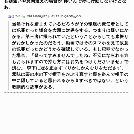
も勘違いや見間違えの場合が
怖いんで特に行動しないけどな
あ。
返信
743mg
2023年06月20日 01:26
ID:Q2ODgyODc
当然それを踏まえているだろうがその環境の責任者として
は犯罪だった場合を念頭に対処をする。つまりは疑いにか
かる。第三者に撮られていたということからしても素振り
がおかしかったのだろう。動画ではそのスマホを見て故意
の犯罪だったかどうかを確認している。もし犯罪でなかっ
た場合、「疑ってすみませんでしたね。不安になられる方
もおられますので持ち方にはお気をつけくださいませ」で
済む。
李下に冠を正さず（りかにかんむりをたださず、
意味は栗の木の下で帽子をかぶり直すと栗を盗んで帽子の
中に隠していると思われるから直すべきではない、という
教訓的な故事がある。