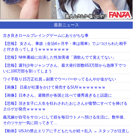
最新ニュース
古き良きロールプレイングゲームにありがちな事
【悲報】 女さん、事故（全治4ヶ月半・車は廃車）でぶつけられた相手
と付き合ってしまうｗｗｗｗｗｗｗｗ
【悲報】NHK番組に出演した性加害者「酒飲んでて覚えてない」
【悲報】週刊少年ジャンプさん、最大発行部数653万部から急降下でつ
いに100万部を割ってしまう
ワイ手取り15万正社員→副業でウーバーやってるんやが金がない
【画像】 日産が社運をかけて発売するSUVｗｗｗｗｗｗｗ
【画像】日本さん、避難所が各国と比べて優秀過ぎると話題に
【悲報】頂き女子に人生を狂わされたおじさんが復讐にすべてを捧げる
ヱロゲが発売ｗｗｗｗｗ
義兄嫁が自宅をサロンにして姪を毎日ウトメへ預ける生活に。数年後、
そのツケが一気に回ってきて…
【動画】USJの禁止エリアに子どもたちが続々乱入 → スタッフが注意し