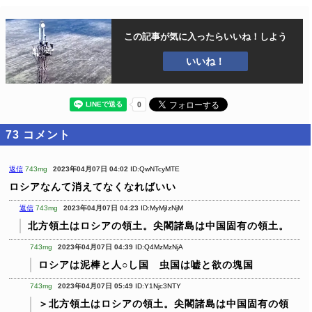
この記事が気に入ったら
いいね！しよう
いいね！
73
コメント
返信
743mg
2023年04月07日 04:02
ID:QwNTcyMTE
ロシアなんて消えてなくなればいい
返信
743mg
2023年04月07日 04:23
ID:MyMjIzNjM
北方領土はロシアの領土。尖閣諸島は中国固有の領土。
743mg
2023年04月07日 04:39
ID:Q4MzMzNjA
ロシアは泥棒と人○し国 虫国は嘘と欲の塊国
743mg
2023年04月07日 05:49
ID:Y1Njc3NTY
＞北方領土はロシアの領土。尖閣諸島は中国固有の領