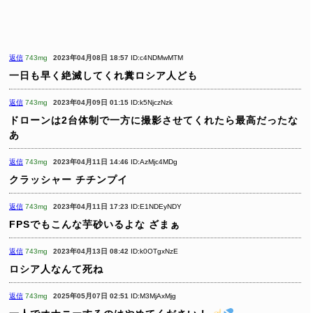
返信
743mg
2023年04月08日 18:57
ID:c4NDMwMTM
一日も早く絶滅してくれ糞ロシア人ども
返信
743mg
2023年04月09日 01:15
ID:k5NjczNzk
ドローンは2台体制で一方に撮影させてくれたら最高だったな
あ
返信
743mg
2023年04月11日 14:46
ID:AzMjc4MDg
クラッシャー チチンプイ
返信
743mg
2023年04月11日 17:23
ID:E1NDEyNDY
FPSでもこんな芋砂いるよな ざまぁ
返信
743mg
2023年04月13日 08:42
ID:k0OTgxNzE
ロシア人なんて死ね
返信
743mg
2025年05月07日 02:51
ID:M3MjAxMjg