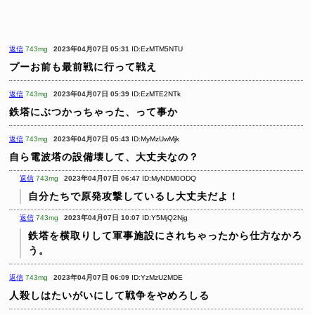
返信
743mg
2023年04月07日 05:31
ID:EzMTM5NTU
プーお前も最前戦に行って戦え
返信
743mg
2023年04月07日 05:39
ID:EzMTE2NTk
鉄塔にぶつかっちゃった、って事か
返信
743mg
2023年04月07日 05:43
ID:MyMzUwMjk
自ら電波塔の設備壊して、大丈夫なの？
返信
743mg
2023年04月07日 06:47
ID:MyNDM0ODQ
自分たちで原発攻撃しているし大丈夫だよ！
返信
743mg
2023年04月07日 10:07
ID:Y5MjQ2Njg
鉄塔を横取りして軍事施設にされちゃったから仕方なかろ
う。
返信
743mg
2023年04月07日 06:09
ID:YzMzU2MDE
人殺しはたいがいにして戦争をやめろしる