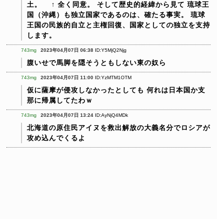
土。
↑
全く同意。
そして歴史的経緯から見て
琉球王
国（沖縄）も独立国家であるのは、確たる事実。
琉球
王国の民族的自立と主権回復、国家としての独立を支持
します。
743mg
2023年04月07日 06:38
ID:Y5MjQ2Njg
腹いせで馬脚を隠そうともしない東の奴ら
743mg
2023年04月07日 11:00
ID:YzMTM1OTM
仮に薩摩が侵攻しなかったとしても
何れは日本国か支
那に帰属してたわｗ
743mg
2023年04月07日 13:24
ID:AyNjQ4MDk
北海道の原住民アイヌを救出解放の大義名分でロシアが
攻め込んでくるよ