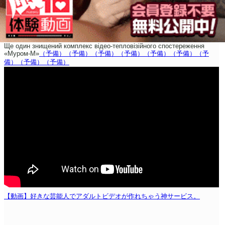
Ще один знищений комплекс відео-тепловізійного спостереження
«Муром-М»
（予備）
（予備）
（予備）
（予備）
（予備）
（予備）
（予
備）
（予備）
（予備）
【動画】好きな芸能人でアダルトビデオが作れちゃう神サービス。