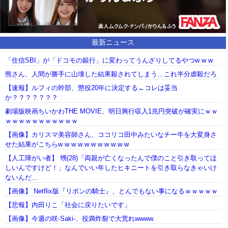
最新ニュース
「住信SBI」が「ドコモの銀行」に変わってうんざりしてるやつw w w
熊さん、人間が勝手に山壊した結果殺されてしまう…これ半分虐殺だろ
【速報】ルフィの幹部、懲役20年に決定する←コレは妥当
か？？？？？？？
劇場版映画ちいかわTHE MOVIE、明日興行収入1兆円突破が確実にｗｗ
ｗｗｗｗｗｗｗｗｗｗｗ
【画像】カリスマ美容師さん、ココリコ田中みたいなチー牛を大変身さ
せた結果がこちらw w w w w w w w w w w
【人工障がい者】 甥(28)「両親が亡くなったんで僕のこと引き取ってほ
しいんですけど！」なんでいい年したヒキニートを引き取らなきゃいけ
ないんだ...
【画像】 Netflix版『リボンの騎士』、とんでもない事になるｗｗｗｗｗ
【悲報】内田りこ「社会に戻りたいです」
【画像】今週の咲-Saki-、役満炸裂で大荒れwwww.