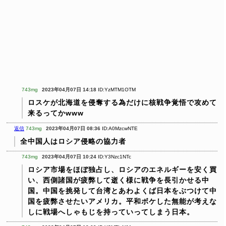
743mg
2023年04月07日 14:18
ID:YzMTM1OTM
ロスケが北海道を侵奪する為だけに核戦争覚悟で攻めて
来るってかwww
返信
743mg
2023年04月07日 08:36
ID:A0MzcwNTE
全中国人はロシア侵略の協力者
743mg
2023年04月07日 10:24
ID:Y3Nzc1NTc
ロシア市場をほぼ独占し、ロシアのエネルギーを安く買
い、西側諸国が疲弊して逝く様に戦争を長引かせる中
国。中国を挑発して台湾とあわよくば日本をぶつけて中
国を疲弊させたいアメリカ。平和ボケした無能が考えな
しに戦場へしゃもじを持っていってしまう日本。