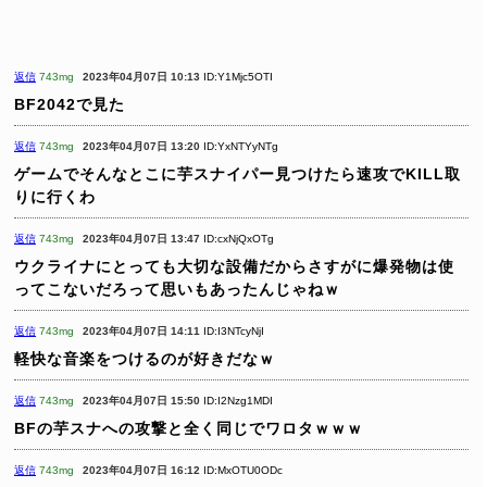
返信
743mg
2023年04月07日 10:13
ID:Y1Mjc5OTI
BF2042で見た
返信
743mg
2023年04月07日 13:20
ID:YxNTYyNTg
ゲームでそんなとこに芋スナイパー見つけたら速攻でKILL取
りに行くわ
返信
743mg
2023年04月07日 13:47
ID:cxNjQxOTg
ウクライナにとっても大切な設備だからさすがに爆発物は使
ってこないだろって思いもあったんじゃねｗ
返信
743mg
2023年04月07日 14:11
ID:I3NTcyNjI
軽快な音楽をつけるのが好きだなｗ
返信
743mg
2023年04月07日 15:50
ID:I2Nzg1MDI
BFの芋スナへの攻撃と全く同じでワロタｗｗｗ
返信
743mg
2023年04月07日 16:12
ID:MxOTU0ODc