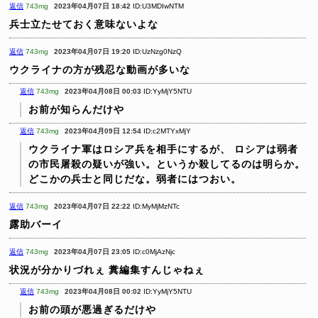
返信
743mg
2023年04月07日 18:42
ID:U3MDIwNTM
兵士立たせておく意味ないよな
返信
743mg
2023年04月07日 19:20
ID:UzNzg0NzQ
ウクライナの方が残忍な動画が多いな
返信
743mg
2023年04月08日 00:03
ID:YyMjY5NTU
お前が知らんだけや
返信
743mg
2023年04月09日 12:54
ID:c2MTYxMjY
ウクライナ軍はロシア兵を相手にするが、
ロシアは弱者
の市民屠殺の疑いが強い。というか殺してるのは明らか。
どこかの兵士と同じだな。弱者にはつおい。
返信
743mg
2023年04月07日 22:22
ID:MyMjMzNTc
露助バーイ
返信
743mg
2023年04月07日 23:05
ID:c0MjAzNjc
状況が分かりづれぇ
糞編集すんじゃねぇ
返信
743mg
2023年04月08日 00:02
ID:YyMjY5NTU
お前の頭が悪過ぎるだけや