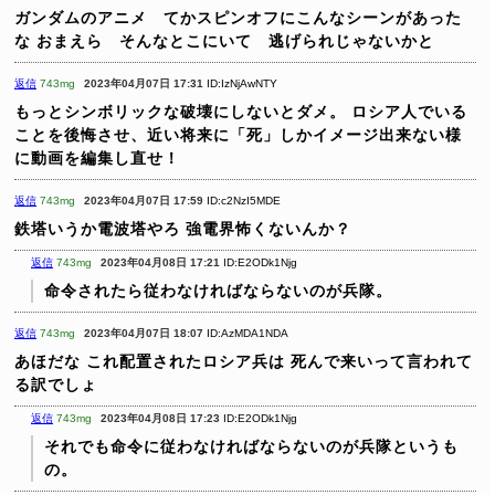
ガンダムのアニメ てかスピンオフにこんなシーンがあった
な
おまえら そんなとこにいて 逃げられじゃないかと
返信
743mg
2023年04月07日 17:31
ID:IzNjAwNTY
もっとシンボリックな破壊にしないとダメ。
ロシア人でいる
ことを後悔させ、近い将来に「死」しかイメージ出来ない様
に動画を編集し直せ！
返信
743mg
2023年04月07日 17:59
ID:c2NzI5MDE
鉄塔いうか電波塔やろ
強電界怖くないんか？
返信
743mg
2023年04月08日 17:21
ID:E2ODk1Njg
命令されたら従わなければならないのが兵隊。
返信
743mg
2023年04月07日 18:07
ID:AzMDA1NDA
あほだな
これ配置されたロシア兵は
死んで来いって言われて
る訳でしょ
返信
743mg
2023年04月08日 17:23
ID:E2ODk1Njg
それでも命令に従わなければならないのが兵隊というも
の。