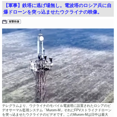
【軍事】鉄塔に逃げ場無し。電波塔のロシア兵に自
爆ドローンを突っ込ませたウクライナの映像。
衝撃映像
テレグラムより、ウクライナのモバイル電波塔に設置されたロシアのビ
デオサーマル監視システム「Murom-М」それにFPVストライクドローン
を突っ込ませたウクライナのビデオです。このMurom-Mは日中は最大