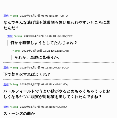
返信
743mg
2023年04月07日 08:06
ID:E4MTI0MTU
なんでそんな逃げ場も遮蔽物も無い狙われやすいところに居
たんだ？
返信
743mg
2023年04月07日 16:32
ID:QwOTMyNzY
何かを狙撃しようとしてたんじゃね？
743mg
2023年04月08日 17:21
ID:E2ODk1Njg
それか、単純に見張りか。
返信
743mg
2023年04月07日 08:11
ID:QxODY3ODA
下で焚き火すればよくね？
返信
743mg
2023年04月07日 08:41
ID:YzMzU1MDg
バトルフィールドでうまい砂がやるとめちゃくちゃうっとお
しくなるヤツに現実が対応策を出してくれたんですね？
返信
743mg
2023年04月07日 08:44
ID:c0NDQzMDI
ストーンズの曲か