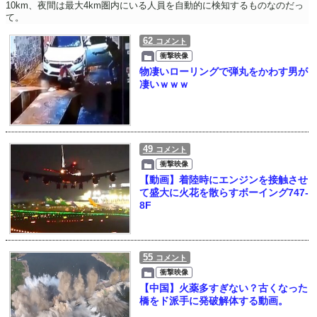
10km、夜間は最大4km圏内にいる人員を自動的に検知するものなのだっ
て。
62
コメント
衝撃映像
物凄いローリングで弾丸をかわす男が
凄いｗｗｗ
49
コメント
衝撃映像
【動画】着陸時にエンジンを接触させ
て盛大に火花を散らすボーイング747-
8F
55
コメント
衝撃映像
【中国】火薬多すぎない？古くなった
橋をド派手に発破解体する動画。