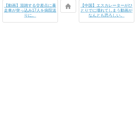
【動画】混雑する交差点に暴
【中国】エスカレーターがひ
走車が突っ込み17人を病院送
とりでに壊れてしまう動画が
りに。
なんとも恐ろしい。