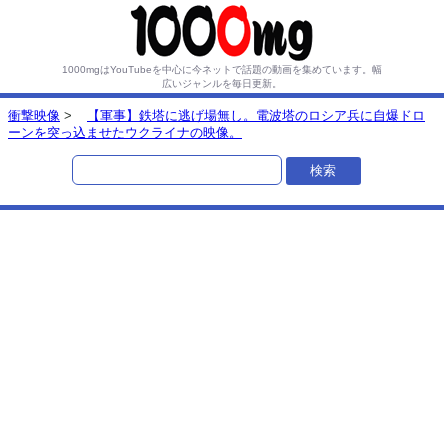
1000mgはYouTubeを中心に今ネットで話題の動画を集めています。
幅
広いジャンルを毎日更新。
衝撃映像
>
【軍事】鉄塔に逃げ場無し。電波塔のロシア兵に自爆ドロ
ーンを突っ込ませたウクライナの映像。