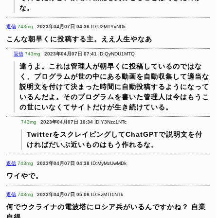
な。
返信
743mg
2023年04月07日 04:36
ID:U2MTYxNDk
こんな朝早くに投稿する主。ええ人生やなあ
返信
743mg
2023年04月07日 07:41
ID:QyNDU1MTQ
違うよ。これは管理人が朝早くに投稿しているのではな
く、プログラムが世の中にある動画を自動収集して適当な
説明文を付けて決まった時間に自動投稿するようになって
いるんだよ。そのプログラムを書いた管理人は今はもうこ
の世にいなくてサイトだけが生き続けている。
743mg
2023年04月07日 10:34
ID:Y3Nzc1NTc
TwitterをスクレイピングしてChatGPTで説明文を付
ければだいぶ近いものはもう作れるな。
返信
743mg
2023年04月07日 04:38
ID:MyMzUwMDk
ワイやで。
返信
743mg
2023年04月07日 05:06
ID:EzMTI1NTk
何でウクライナの電波塔にロシア兵がいるんですかね？
自業
自得