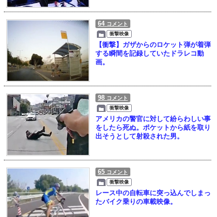
64
コメント
衝撃映像
【衝撃】ガザからのロケット弾が着弾
する瞬間を記録していたドラレコ動
画。
98
コメント
衝撃映像
アメリカの警官に対して紛らわしい事
をしたら死ぬ。ポケットから紙を取り
出そうとして射殺された男。
65
コメント
衝撃映像
レース中の自転車に突っ込んでしまっ
たバイク乗りの車載映像。