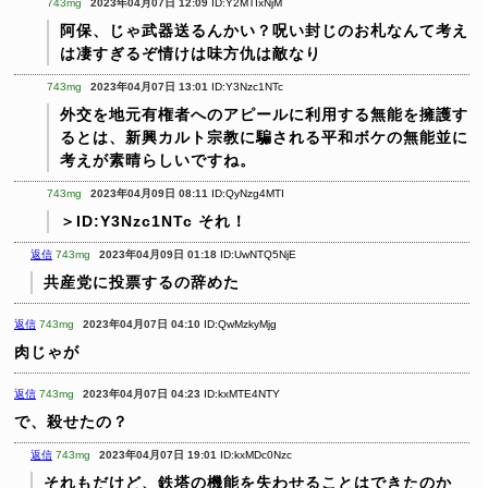
743mg
2023年04月07日 12:09
ID:Y2MTIxNjM
阿保、じゃ武器送るんかい？呪い封じのお札なんて考え
は凄すぎるぞ情けは味方仇は敵なり
743mg
2023年04月07日 13:01
ID:Y3Nzc1NTc
外交を地元有権者へのアピールに利用する無能を擁護す
るとは、新興カルト宗教に騙される平和ボケの無能並に
考えが素晴らしいですね。
743mg
2023年04月09日 08:11
ID:QyNzg4MTI
＞ID:Y3Nzc1NTc
それ！
返信
743mg
2023年04月09日 01:18
ID:UwNTQ5NjE
共産党に投票するの辞めた
返信
743mg
2023年04月07日 04:10
ID:QwMzkyMjg
肉じゃが
返信
743mg
2023年04月07日 04:23
ID:kxMTE4NTY
で、殺せたの？
返信
743mg
2023年04月07日 19:01
ID:kxMDc0Nzc
それもだけど、鉄塔の機能を失わせることはできたのか