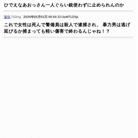
ひでえなあおっさん一人ぐらい銃使わずに止められんのか
返信
743mg
2020年05月01日 00:04
ID:UwMTU2Njc
これで女性は死んで警備員は殺人で逮捕され、
暴力男は逃げ
延びるか捕まっても軽い傷害で終わるんじゃね！？