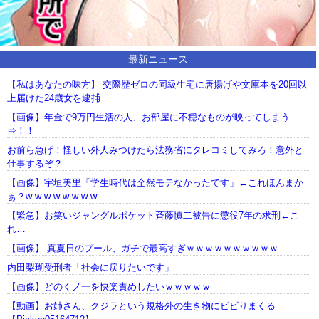
最新ニュース
【私はあなたの味方】 交際歴ゼロの同級生宅に唐揚げや文庫本を20回以
上届けた24歳女を逮捕
【画像】年金で9万円生活の人、お部屋に不穏なものが映ってしまう
⇒！！
お前ら急げ！怪しい外人みつけたら法務省にタレコミしてみろ！意外と
仕事するぞ？
【画像】宇垣美里「学生時代は全然モテなかったです」←これほんまか
ぁ？w w w w w w w w
【緊急】お笑いジャングルポケット斉藤慎二被告に懲役7年の求刑←こ
れ…
【画像】 真夏日のプール、ガチで最高すぎｗｗｗｗｗｗｗｗｗｗ
内田梨瑚受刑者「社会に戻りたいです」
【画像】どのくノ一を快楽責めしたいｗｗｗｗｗ
【動画】お姉さん、クジラという規格外の生き物にビビりまくる