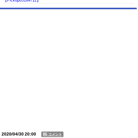
【Pickup05164712】
【動画】USJの禁止エリアに子どもたちが続々乱入 → スタッフが注意し
ても止まらない事態に
Powered by livedoor 相互RSS
2020/04/30
20:00
86
コメント