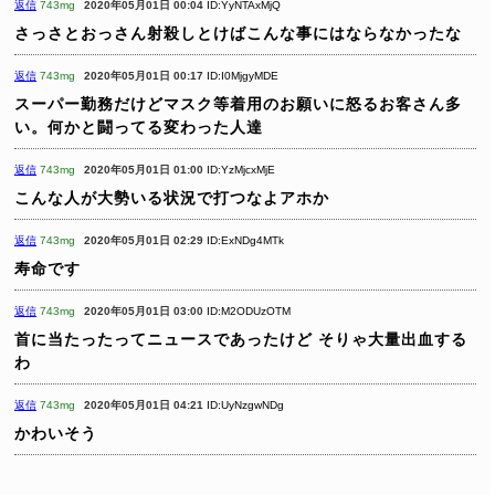
返信
743mg
2020年05月01日 00:04
ID:YyNTAxMjQ
さっさとおっさん射殺しとけばこんな事にはならなかったな
返信
743mg
2020年05月01日 00:17
ID:I0MjgyMDE
スーパー勤務だけどマスク等着用のお願いに怒るお客さん多
い。何かと闘ってる変わった人達
返信
743mg
2020年05月01日 01:00
ID:YzMjcxMjE
こんな人が大勢いる状況で打つなよアホか
返信
743mg
2020年05月01日 02:29
ID:ExNDg4MTk
寿命です
返信
743mg
2020年05月01日 03:00
ID:M2ODUzOTM
首に当たったってニュースであったけど
そりゃ大量出血する
わ
返信
743mg
2020年05月01日 04:21
ID:UyNzgwNDg
かわいそう