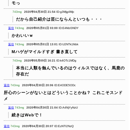
モっ
743mg
2020年04月30日 21:54
ID:g3Mjg4Mjc
だから自己紹介は芸にならんといつも・・・
返信
743mg
2020年05月01日 03:00
ID:E4MzI3NDY
かわいいｗ
返信
743mg
2020年05月01日 13:01
ID:U2NTk1Mzk
Mハゲがマイルドすぎ
書き直して
743mg
2020年05月09日 16:21
ID:k4OTc1MDg
本当に人類を蝕んでいるのはウィルスではなく、馬鹿の
存在だ
返信
743mg
2020年04月30日 20:06
ID:E4ODE5ODc
肝心のシーンがないとはどういうことかね？
これこそスンド
メ
返信
743mg
2020年04月30日 21:04
ID:A4NjYyNzU
続きはWebで！
返信
743mg
2020年04月30日 20:07
ID:EzNTI2NzQ