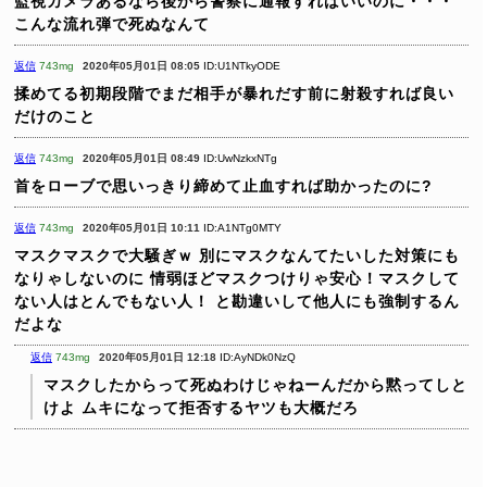
監視カメラあるなら後から警察に通報すればいいのに・・・
こんな流れ弾で死ぬなんて
返信
743mg
2020年05月01日 08:05
ID:U1NTkyODE
揉めてる初期段階でまだ相手が暴れだす前に射殺すれば良い
だけのこと
返信
743mg
2020年05月01日 08:49
ID:UwNzkxNTg
首をローブで思いっきり締めて止血すれば助かったのに?
返信
743mg
2020年05月01日 10:11
ID:A1NTg0MTY
マスクマスクで大騒ぎｗ
別にマスクなんてたいした対策にも
なりゃしないのに
情弱ほどマスクつけりゃ安心！マスクして
ない人はとんでもない人！
と勘違いして他人にも強制するん
だよな
返信
743mg
2020年05月01日 12:18
ID:AyNDk0NzQ
マスクしたからって死ぬわけじゃねーんだから黙ってしと
けよ
ムキになって拒否するヤツも大概だろ