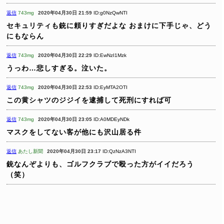
返信
743mg
2020年04月30日 21:59
ID:g0NzQwNTI
セキュリティも銃に頼りすぎだよな
おまけに下手じゃ、どう
にもならん
返信
743mg
2020年04月30日 22:29
ID:EwNzI1Mzk
うっわ…悲しすぎる。泣いた。
返信
743mg
2020年04月30日 22:53
ID:EyMTA2OTI
この黄シャツのジジイを逮捕して死刑にすれば可
返信
743mg
2020年04月30日 23:05
ID:A0MDEyNDk
マスクをしてない客が他にも沢山居る件
返信
あたし新聞
2020年04月30日 23:17
ID:QzNzA3NTI
銃なんぞよりも、ゴルフクラブで殴った方がイイだろう
（笑）