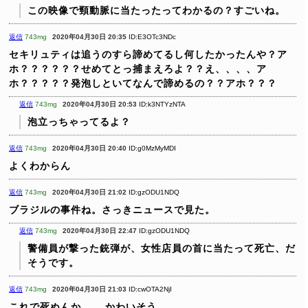
この映像で頸動脈に当たったってわかるの？すごいね。
返信
743mg
2020年04月30日 20:35
ID:E3OTc3NDc
セキリュティは追うのすら諦めてるし何したかったんや？ア
ホ？？？？？？せめてとっ捕まえろよ？？え、、、、ア
ホ？？？？？発泡しといてなんで諦めるの？？アホ？？？
返信
743mg
2020年04月30日 20:53
ID:k3NTYzNTA
泡立っちゃってるよ？
返信
743mg
2020年04月30日 20:40
ID:g0MzMyMDI
よくわからん
返信
743mg
2020年04月30日 21:02
ID:gzODU1NDQ
ブラジルの事件ね。さっきニュースで見た。
返信
743mg
2020年04月30日 22:47
ID:gzODU1NDQ
警備員が撃った銃弾が、女性店員の首に当たって死亡、だ
そうです。
返信
743mg
2020年04月30日 21:03
ID:cwOTA2NjI
これで死ぬんか……
かわいそう