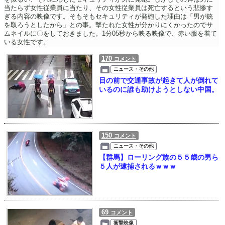
当たらず女性従業員に当たり、その女性従業員は死亡するという悲惨す
ぎる内容の映像です。そもそもセキュリティが発砲した理由は「男が銃
を取ろうとしたから」との事。撃たれた女性が分かりにくかったのでサ
ムネイルに〇をしておきました。1分05秒から映る映像で、赤い服を着て
いる女性です。
170
コメント
ニュース・その他
目の前で交通事故が起きて人が倒れて
いるのに誰も助けようとしない中国。
150
コメント
ニュース・その他
【群馬】ローリング族の５５歳の男ら
５人が逮捕されるｗｗｗ
69
コメント
衝撃映像