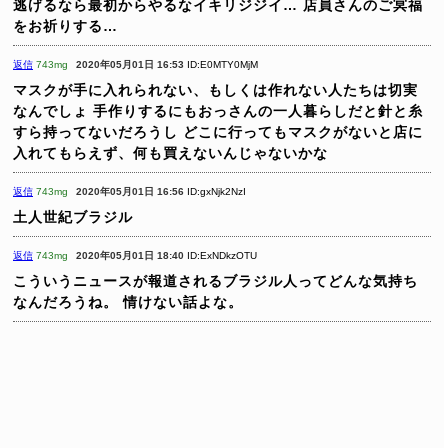
逃げるなら最初からやるなイキリジジイ…
店員さんのご冥福
をお祈りする…
返信
743mg
2020年05月01日 16:53
ID:E0MTY0MjM
マスクが手に入れられない、もしくは作れない人たちは切実
なんでしょ
手作りするにもおっさんの一人暮らしだと針と糸
すら持ってないだろうし
どこに行ってもマスクがないと店に
入れてもらえず、何も買えないんじゃないかな
返信
743mg
2020年05月01日 16:56
ID:gxNjk2NzI
土人世紀ブラジル
返信
743mg
2020年05月01日 18:40
ID:ExNDkzOTU
こういうニュースが報道されるブラジル人ってどんな気持ち
なんだろうね。
情けない話よな。