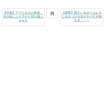
【悲報】アフリカ人の若者、
【衝撃】寝ているホームレス
木の枝にぶら下がり空を飛ぶ
に火をつける女がヤバすぎ怖
ｗｗｗ
すぎ・・・