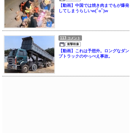
【動画】中国では焼き肉までもが爆発
してしまうらしいw(ﾟoﾟ)w
113
コメント
衝撃映像
【動画】これは予想外。ロングなダン
プトラックのやっべえ事故。