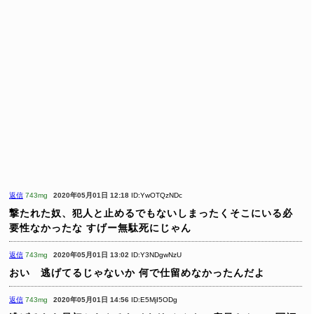
返信
743mg
2020年05月01日 12:18
ID:YwOTQzNDc
撃たれた奴、犯人と止めるでもないしまったくそこにいる必
要性なかったな
すげー無駄死にじゃん
返信
743mg
2020年05月01日 13:02
ID:Y3NDgwNzU
おい 逃げてるじゃないか
何で仕留めなかったんだよ
返信
743mg
2020年05月01日 14:56
ID:E5MjI5ODg