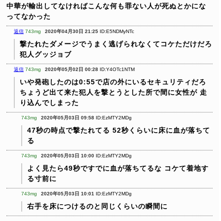
中華が輸出してなければこんな何も罪ない人が死ぬとかにな
ってなかった
返信
743mg
2020年04月30日 21:25
ID:E5NDMyNTc
撃たれたダメージでうまく逃げられなくてコケただけだろ
犯人グッジョブ
返信
743mg
2020年05月02日 00:28
ID:Y4OTc1NTM
いや発砲したのは0:55で店の外にいるセキュリティだろ
ちょうど出て来た犯人を撃とうとした所で間に女性が
走
り込んでしまった
743mg
2020年05月03日 09:58
ID:EzMTY2MDg
47秒の時点で撃たれてる
52秒くらいに床に血が落ちて
る
743mg
2020年05月03日 10:00
ID:EzMTY2MDg
よく見たら49秒ですでに血が落ちてるな
コケて着地す
る寸前に
743mg
2020年05月03日 10:01
ID:EzMTY2MDg
右手を床につけるのと同じくらいの瞬間に