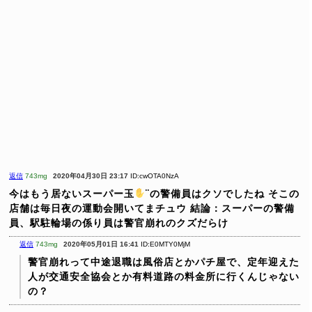
返信
743mg
2020年04月30日 23:17
ID:cwOTA0NzA
今はもう居ないスーパー玉
¨の警備員はクソでしたね
そこの
店舗は毎日夜の運動会開いてまチュウ
結論：スーパーの警備
員、駅駐輪場の係り員は警官崩れのクズだらけ
返信
743mg
2020年05月01日 16:41
ID:E0MTY0MjM
警官崩れって中途退職は風俗店とかパチ屋で、定年迎えた
人が交通安全協会とか有料道路の料金所に行くんじゃない
の？