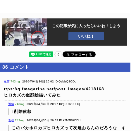
この記事が気に入ったら
いいね！しよう
いいね！
86
コメント
返信
743mg
2020年04月30日 20:02
ID:QzMzQ3ODc
ttps://gifmagazine.net/post_images/4218168
ヒロカズの似顔絵描いてみた
返信
743mg
2020年04月30日 20:07
ID:g0OTc0ODQ
↑削除依頼
返信
743mg
2020年04月30日 20:52
ID:k2MTE0ODU
このバカホロカズヒロカズって友達おらんのだろうな キ