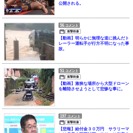
公開される。
56
コメント
衝撃映像
【動画】明らかに無理な道に挑んだト
レーラー運転手が行方不明になった事
故。
51
コメント
衝撃映像
【動画】激狭な場所から大型ドローン
を離陸させようとして悲惨な事に。
197
コメント
衝撃映像
【悲報】給付金３０万円 サラリーマ