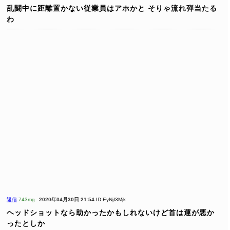
乱闘中に距離置かない従業員はアホかと
そりゃ流れ弾当たる
わ
返信
743mg
2020年04月30日 21:54
ID:EyNjI3Mjk
ヘッドショットなら助かったかもしれないけど首は運が悪か
ったとしか