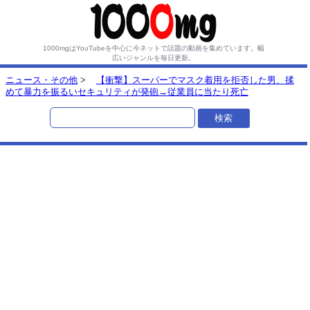
1000mgはYouTubeを中心に今ネットで話題の動画を集めています。
幅
広いジャンルを毎日更新。
ニュース・その他
>
【衝撃】スーパーでマスク着用を拒否した男、揉
めて暴力を振るいセキュリティが発砲→従業員に当たり死亡