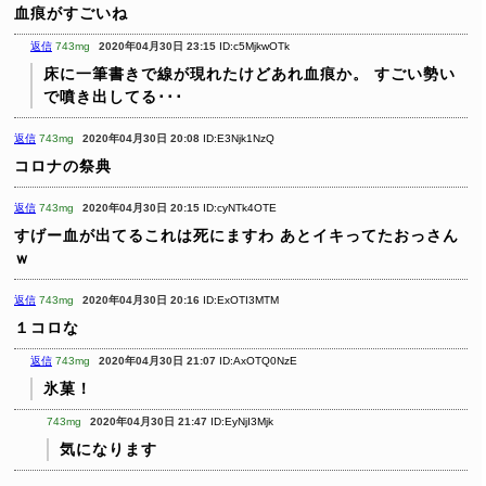
血痕がすごいね
返信
743mg
2020年04月30日 23:15
ID:c5MjkwOTk
床に一筆書きで線が現れたけどあれ血痕か。
すごい勢い
で噴き出してる･･･
返信
743mg
2020年04月30日 20:08
ID:E3Njk1NzQ
コロナの祭典
返信
743mg
2020年04月30日 20:15
ID:cyNTk4OTE
すげー血が出てるこれは死にますわ
あとイキってたおっさん
ｗ
返信
743mg
2020年04月30日 20:16
ID:ExOTI3MTM
１コロな
返信
743mg
2020年04月30日 21:07
ID:AxOTQ0NzE
氷菓！
743mg
2020年04月30日 21:47
ID:EyNjI3Mjk
気になります