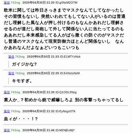
返信
743mg
2020年04月30日 21:20
ID:g0NzM2OTM
欧米に関しては昨日さっきまでマスクなんてしてなかったし
その習慣もないし
突然いわれてもしてない人がいるのは普通
だし理解した風な人が押し付けるのもなんかあれだし理解さ
せるのが道だし発砲して外して関係ない人に当たってるのも
ああれだし本来感染してる人がばら撒くの防ぐのがマスクだ
し普通のマスクなんて現実防御力ほとんど関係ないし なん
かあれなんだよなぁどいつもこいつも
返信
743mg
2020年04月30日 21:33
ID:E1MTYzNzk
ガイジかな?
返信
743mg
2020年04月30日 22:35
ID:E4NzIzNzM
キモすぎ。
返信
743mg
2020年04月30日 21:30
ID:Q1ODc3Nzg
素人か_？初めから銃で威嚇しろよ
別の客撃っちゃってるし
返信
743mg
2020年04月30日 21:32
ID:EyNzgzOTk
血ィが・・・！?
返信
743mg
2020年04月30日 21:46
ID:M2NjExMjY