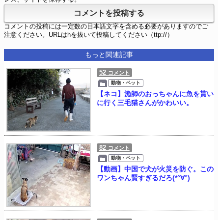
コメントの投稿には一定数の日本語文字を含める必要がありますのでご
注意ください。URLはhを抜いて投稿してください（ttp://）
もっと関連記事
52
コメント
動物・ペット
【ネコ】漁師のおっちゃんに魚を貰い
に行く三毛猫さんがかわいい。
82
コメント
動物・ペット
【動画】中国で犬が火災を防ぐ。この
ワンちゃん賢すぎるだろ(*°∀°)