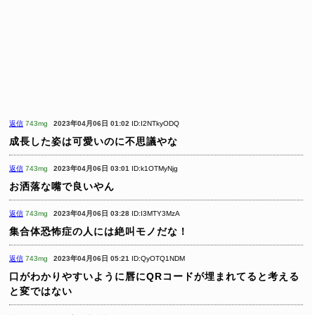
返信
743mg
2023年04月06日 01:02
ID:I2NTkyODQ
成長した姿は可愛いのに不思議やな
返信
743mg
2023年04月06日 03:01
ID:k1OTMyNjg
お洒落な嘴で良いやん
返信
743mg
2023年04月06日 03:28
ID:I3MTY3MzA
集合体恐怖症の人には絶叫モノだな！
返信
743mg
2023年04月06日 05:21
ID:QyOTQ1NDM
口がわかりやすいように唇にQRコードが埋まれてると考える
と変ではない