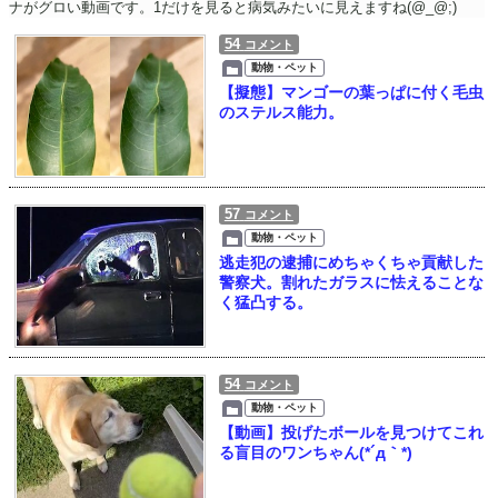
ナがグロい動画です。1だけを見ると病気みたいに見えますね(@_@;)
54
コメント
動物・ペット
【擬態】マンゴーの葉っぱに付く毛虫
のステルス能力。
57
コメント
動物・ペット
逃走犯の逮捕にめちゃくちゃ貢献した
警察犬。割れたガラスに怯えることな
く猛凸する。
54
コメント
動物・ペット
【動画】投げたボールを見つけてこれ
る盲目のワンちゃん(*´д｀*)