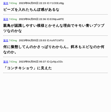
返信
743mg
2023年04月05日 22:15
ID:Y1ODEzMjg
ビーズを入れたちんぽ感があるな
返信
743mg
2023年04月05日 22:36
ID:E0MjcwMTE
親鳥が認識しやすい模様とかそんな理由でキモい青いブツブ
ツなのかな
返信
743mg
2023年04月05日 23:03
ID:AzNTI1MTU
何に擬態してんのかさっぱりわからん。餌木もエビなのか何
なのか。
返信
743mg
2023年04月06日 00:37
ID:QzNjczODc
「コンチキショウ」に見えた