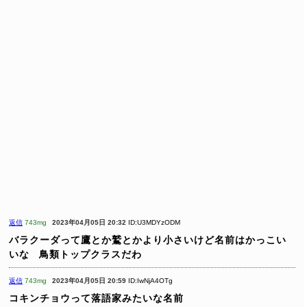
返信
743mg
2023年04月05日 20:32
ID:U3MDYzODM
バラクーダって鷹とか鷲とかより小さいけど名前はかっこい
いな
鳥類トップクラスだわ
返信
743mg
2023年04月05日 20:59
ID:IwNjA4OTg
コキンチョウって落語家みたいな名前