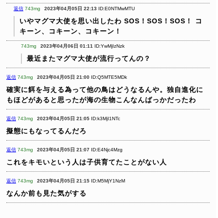
返信
743mg
2023年04月05日 22:13
ID:E0NTMwMTU
いやマグマ大使を思い出したわ
SOS！SOS！SOS！
コ
キーン、コキーン、コキーン！
743mg
2023年04月06日 01:11
ID:YwMjIzNzk
最近またマグマ大使が流行ってんの？
返信
743mg
2023年04月05日 21:00
ID:Q5MTE5MDk
確実に餌を与える為って他の鳥はどうなるんや。独自進化に
もほどがあると思ったが海の生物こんなんばっかだったわ
返信
743mg
2023年04月05日 21:05
ID:k3MjI1NTc
擬態にもなってるんだろ
返信
743mg
2023年04月05日 21:07
ID:E4Njc4Mzg
これをキモいという人は子供育てたことがない人
返信
743mg
2023年04月05日 21:15
ID:M5MjY1NzM
なんか前も見た気がする