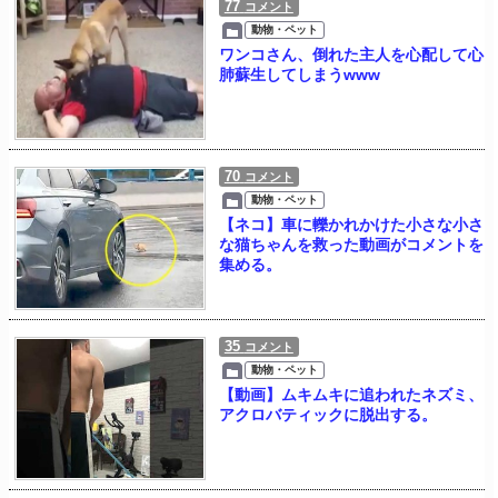
77
コメント
動物・ペット
ワンコさん、倒れた主人を心配して心
肺蘇生してしまうwww
70
コメント
動物・ペット
【ネコ】車に轢かれかけた小さな小さ
な猫ちゃんを救った動画がコメントを
集める。
35
コメント
動物・ペット
【動画】ムキムキに追われたネズミ、
アクロバティックに脱出する。