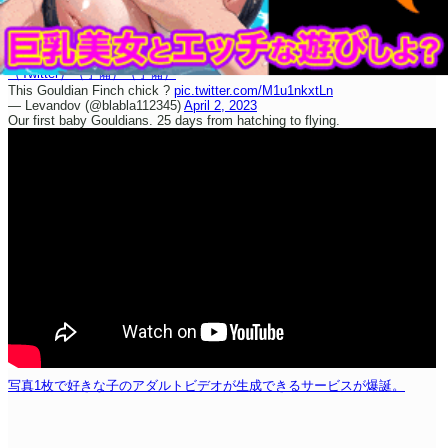
（Twitter）
（予備）
（予備）
This Gouldian Finch chick ?
pic.twitter.com/M1u1nkxtLn
— Levandov (@blabla112345)
April 2, 2023
Our first baby Gouldians. 25 days from hatching to flying.
写真1枚で好きな子のアダルトビデオが生成できるサービスが爆誕。