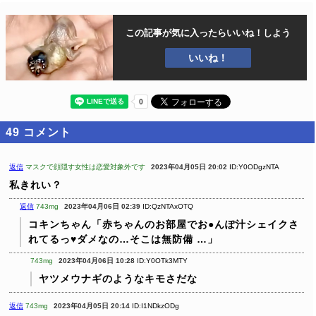
この記事が気に入ったら
いいね！しよう
いいね！
49
コメント
返信
マスクで顔隠す女性は恋愛対象外です
2023年04月05日 20:02
ID:Y0ODgzNTA
私きれい？
返信
743mg
2023年04月06日 02:39
ID:QzNTAxOTQ
コキンちゃん「赤ちゃんのお部屋でお●んぽ汁シェイクさ
れてるっ♥ダメなの…そこは無防備 …」
743mg
2023年04月06日 10:28
ID:Y0OTk3MTY
ヤツメウナギのようなキモさだな
返信
743mg
2023年04月05日 20:14
ID:I1NDkzODg