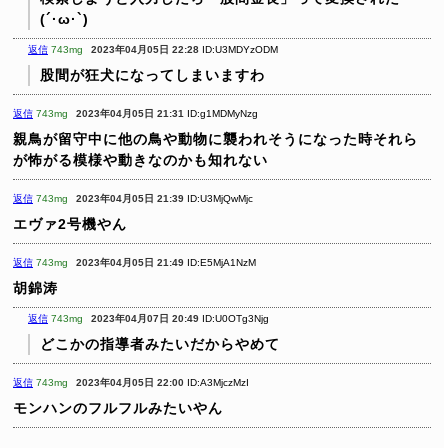
(´·ω·`)
返信
743mg
2023年04月05日 22:28
ID:U3MDYzODM
股間が狂犬になってしまいますわ
返信
743mg
2023年04月05日 21:31
ID:g1MDMyNzg
親鳥が留守中に他の鳥や動物に襲われそうになった時それら
が怖がる模様や動きなのかも知れない
返信
743mg
2023年04月05日 21:39
ID:U3MjQwMjc
エヴァ2号機やん
返信
743mg
2023年04月05日 21:49
ID:E5MjA1NzM
胡錦涛
返信
743mg
2023年04月07日 20:49
ID:U0OTg3Njg
どこかの指導者みたいだからやめて
返信
743mg
2023年04月05日 22:00
ID:A3MjczMzI
モンハンのフルフルみたいやん