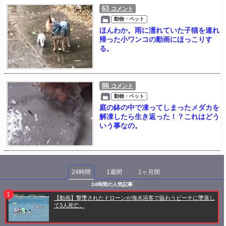
63
コメント
動物・ペット
ほんわか。雨に濡れていた子猫を連れ
帰った小ワンコの動画にほっこりす
る。
86
コメント
動物・ペット
庭の鉢の中で凍ってしまったメダカを
解凍したら生き返った！？これはどう
いう事なの。
24時間
1週間
1ヶ月間
24時間の人気記事
【動画】撃墜されたドローンが海水浴客で賑わうビーチに墜落し
て3人死亡。