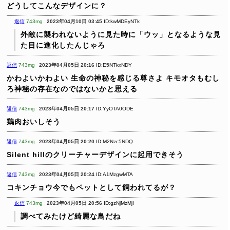
どうしてこんなデザインに？
返信
743mg
2023年04月10日 03:45
ID:kwMDEyNTk
外敵に襲われないように見た時に「ウッ」となるような見
た目に進化したんじゃろ
返信
743mg
2023年04月05日 20:16
ID:E5NTkxNDY
かわよいかわよい
生命の神秘を感じる尊さよ
キモオタもむし
ろ神秘の存在なのではないかと思える
返信
743mg
2023年04月05日 20:17
ID:YyOTA0ODE
鶏肉おいしそう
返信
743mg
2023年04月05日 20:20
ID:M2Nzc5NDQ
Silent hillのクリーチャーデザインに起用できそう
返信
743mg
2023年04月05日 20:24
ID:A1MzgwMTA
コキンチョウ今でもペットとして飼われてるが？
返信
743mg
2023年04月05日 20:56
ID:gzNjMzMjI
調べてみたけど綺麗な鳥だね