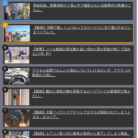
実録拉致。歌舞伎町のド真ん中で撮影された拉致事件の映像がこ
ちら。
【動画】沖縄で激しくぶつかってきたバイクに当て逃げされてし
まうドラレコ。
【衝撃】リール動画の再生数を追い求めた男の失敗が怖くて見れ
ない(@_@;)
アクセル全開でなんとか流れについていけるホンダ・アクティの
動画が人気に。
【動画】離れた場所の物を回収するロープワークが超便利で覚え
たい。
【動画】欠陥？パワーリアゲートでガラスが粉砕されてしまうト
ヨタ・セコイア。
【動画】エアコン取り付け業者が高所から落下してしまう事故。