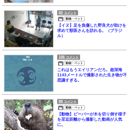
60
コメント
動物・ペット
【イヌ】足を負傷した野良犬が助けを
求めて獣医さんを訪れる。（ブラジ
ル）
106
コメント
動物・ペット
これはもうエイリアンだろ。超深海
1143メートルで撮影された生き物が不
思議すぎる。
88
コメント
動物・ペット
【動物】ビーバーが木を切り倒す様子
を至近距離から撮影した動画が人気
に。