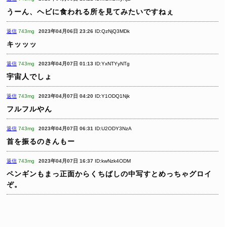
うーん、ヘビに食われる所を見てみたいですねぇ
返信
743mg
2023年04月06日 23:26
ID:QzNjQ3MDk
キッッッ
返信
743mg
2023年04月07日 01:13
ID:YxNTYyNTg
宇宙人でしょ
返信
743mg
2023年04月07日 04:20
ID:Y1ODQ1Njk
フルフルやん
返信
743mg
2023年04月07日 06:31
ID:U2ODY3NzA
首を振るのきんもー
返信
743mg
2023年04月07日 16:37
ID:kwNzk4ODM
ペンギンもまっ正面からくちばしの中写すとめっちゃグロイ
ぞ。