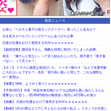
最新ニュース
お前ら『ペルチェ素子の首ネッククーラー』使ったことあるか？
古き良きロールプレイングゲームにありがちな事
日産が社運をかけて発売するSUVｗｗｗｗｗｗｗ
【超絶悲報】婚活女子さん、残酷な現実に気付いてしまった結果…
有吉「『俺テレビ見ない』って言う奴おかしいだろ。団子屋で『団子食
べない』って言うか？」
【ＧＪ】 クラスに迷惑な池沼がいた。リーダー格のＡ「なんで支援学級
に入れないんですか？」先生「背の高い低いと同じで、これも個性な
の！差別は...
【衝撃】NHK、ようやく気づくｗｗｗｗｗｗｗｗｗ
【予算100万】市長「特定外来生物クビアカは気持ち悪い虫だしそんな
需要ないと思う」1匹300円相当の報奨金→初日に42万取られ焦り
【画像】 日産が社運をかけて発売するSUVｗｗｗｗｗｗｗ
【動画】USJの禁止エリアに子どもたちが続々乱入 → スタッフが注意し