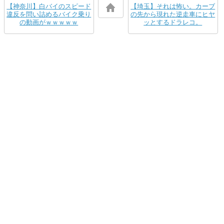
【神奈川】白バイのスピード
【埼玉】それは怖い。カーブ
違反を問い詰めるバイク乗り
の先から現れた逆走車にヒヤ
の動画がｗｗｗｗｗ
ッとするドラレコ。