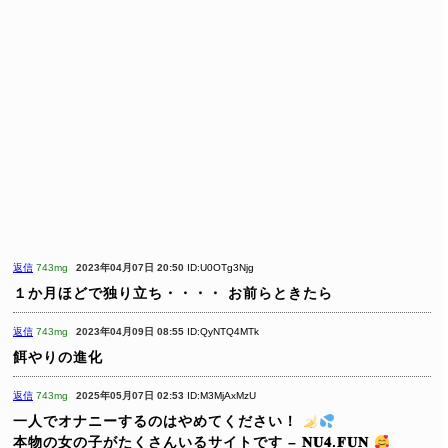
返信
743mg
2023年04月07日 20:50
ID:U0OTg3Njg
１か月ほどで独り立ち・・・・
お前らときたら
返信
743mg
2023年04月09日 08:55
ID:QyNTQ4MTk
餌やりの進化
返信
743mg
2025年05月07日 02:53
ID:M3MjAxMzU
一人でオナニーするのはやめてください！
本物の女の子がたくさんいるサイトです – 𝐍𝐔𝟒.𝐅𝐔𝐍