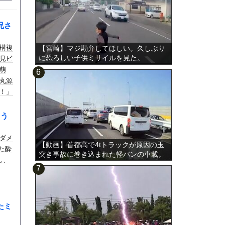
兄さ
構複
【宮崎】マジ勘弁してほしい。久しぶり
に恐ろしい子供ミサイルを見た。
拝見ビ
萌
丸源
！」
ょう
ダメ
【動画】首都高で4tトラックが原因の玉
た酔
突き事故に巻き込まれた軽バンの車載。
し、
たミ