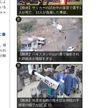
じよ
いる
【動画】サッカーの試合中の落雷で選手1
ｗｗ
人が死亡、12人が負傷した事故。
に書
。描
られ
【動画】パキスタンの山の麓で撮影され
の動
た鉄砲水が地獄すぎる。
【動画】地震発生時の熊本総合病院の手
術室の様子が(((ﾟДﾟ)))