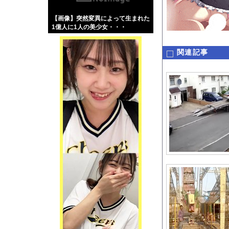
【画像】伊藤舞雪とか
【画像】突然変異によって生まれた
【緊急】肛門にスティ
1億人に1人の美少女・・・
お知らせ
【動画】ロシア軍のド
関連記事
Powered by livedo
1000m
このページは
示されません。