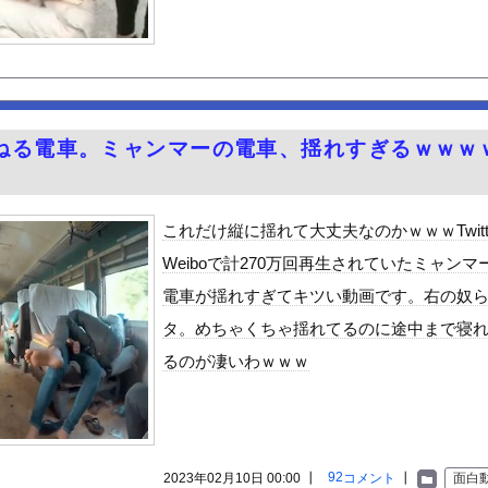
てから家帰って抜くって気持ちいいだろな！
のお尻くっきりレポート！！
っちゃいウリボー見つけた
している『コレ』依存、めちゃくちゃ深刻な模様w w w w w...
が大喜びする葬式とかいうゴミイベント ガチで高すぎると話題に
ねる電車。ミャンマーの電車、揺れすぎるｗｗｗ
…右折禁止なのに軽自動車が突如右折し路面電車と衝突→乗ってた三人...
子の中で着床するまで即ハメしたい女子選べwwwwwwww
を頼んだ人 咽び泣くｗｗｗ
これだけ縦に揺れて大丈夫なのかｗｗｗTwitt
じわと逝き始める
Weiboで計270万回再生されていたミャンマ
る美味い魚教えて
電車が揺れすぎてキツい動画です。右の奴
e Mujica』7話感想 再び集まる5人！最後のCR...
タ。めちゃくちゃ揺れてるのに途中まで寝
ン食べるんだけどどれがいいかな！？w
るのが凄いわｗｗｗ
ビスかと思ったら野生の炊飯器で草 ほか
で拡散してるおっぱいポロリ動画、何故か叩かれる・・・
」ランキング、ついに発表される
がアジア人にケンカを売った結果ｗｗｗ」 ほか
92
2023年02月10日 00:00 ┃
コメント
┃
面白