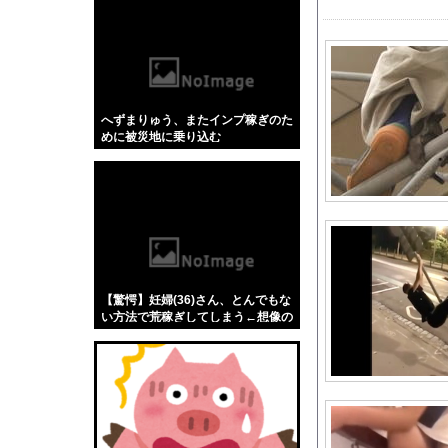
【悲報】「蕎麦」とか
【4/4】嫁が浮気を
私「その格好で出るの
【画像】 JKダンス
へずまりゅう、またインプ稼ぎのた
最新の日本人が減り、
めに被災地に乗り込む
【動画】中国製自動車
テレビ大好き高齢者の
国産初、遠隔監視型の
【速報】佐藤二朗さん
白戸ゆめのアナ セク
【日向坂46】今回は
【驚愕】妊婦(36)さん、とんでもな
海外「日本人はなんて
い方法で荒稼ぎしてしまう←想像の
１００倍はヤバくてワロエナイ…
【動画】手術中に熊本
１秒で考えたドラクエ
低迷しても上位に戻っ
美人工学研究者さん、