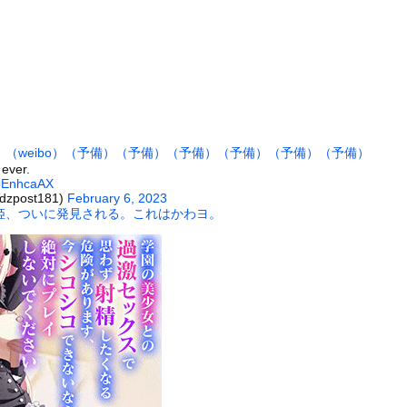
バース「大量のミニゲームやコンテンツでユーザーが疲れ、ゲームから...
スは「色白・長髪」ではなかった！ 浅黒い肌に短い髪……40年越し...
、横浜FMの16歳が3得点に絡むも前年王者・鹿島さんが劇的逆転...
BS新人アナさん、プリケツ
目のワイ、転職するか迷うｗｗｗｗｗ
飼い主の『レズプレイ』を見てドン引き・・・
）
（weibo）
（予備）
（予備）
（予備）
（予備）
（予備）
（予備）
たくなる「笑える画像・最高な画像」貼っていけｗｗｗｗｗ
 ever.
7bEnhcaAX
』とか『社交辞令』がマジでわからなくて怖い
idzpost181)
February 6, 2023
前を走る車に巨大な岩が直撃
姫、ついに発見される。これはかわヨ。
た。今日はおひとり様で！ → 一蘭みたいなカウンターはこちらです...
の大学ヤリサーの流出エロ動画（顔出し）が一番抜ける
代表に激怒！『惨憺たる結果、徹底的な刷新が必要だ』と監督や協会を...
唐揚げ屋ｗｗｗｗｗ
癖ブッ刺さりで精子ドクドク作られるわｗｗｗｗ
で行列、出来ない
に点火 マンホールが爆発しふた吹き飛ぶ