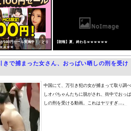
言ってない？」と財務官僚の増上慢っぷりに衝撃を受ける人が続出、な...
行死 “主犯格”の特定少年・川口侑斗被告に「無期懲役」の判決 当...
無限快楽地獄～』をrawやhitomiを使わずに無料で読む方法...
と実質200万円以上の支援物資を寄付してしまう・・・
、日本円をアルゼンチン通貨危機と同列扱いへ・・・
が100円セール実施中！！とり
【朗報】夏、終わるｗｗｗｗｗｗ
ダム「9門開放！（全力放流」中国都市「三峡沿線の道路水没」中国政...
ｗｗｗｗ
AVより抜けそうな新ヌード part4
ーパー堀大輔さん、リスナーから「寝たほうがいい！」と言われてガチ...
引きで捕まった女さん、おっぱい晒しの刑を受け
務調査で知り合った納税者の自宅に出入りしお小遣い1億5000万...
濡れ場がエロ過ぎる！ヘアヌード写真集の全裸、全盛期グラビア、最高...
しかもL型エンジン…このS31Zいくらかかってるんだ…
中国にて、万引き犯の女が捕まって取り調
Dと診断された当時、世間はまだPTSDという言葉は浸透されてい...
しオバちゃんたちに脱がされ、街中でおっ
て、ついに、、、
しの刑を受ける動画。これはヤリすぎ…。
代表監督を追及「なぜ負けたのか」
べきか…1万年ぶり史上最大級の火山の兆し＝韓国の反応
いた。私が上に物を投げるフリをする → 猫はこうなります…