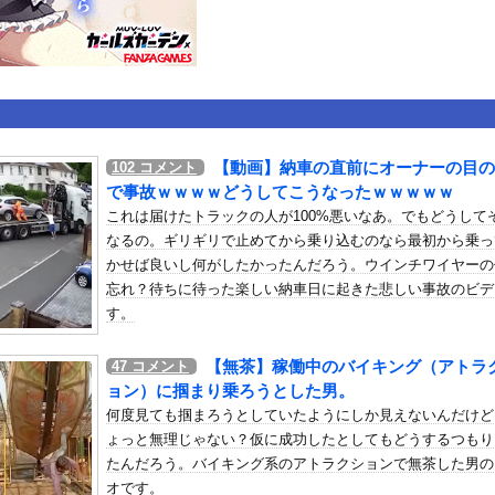
いうＡＶ女優ｗｗｗｗｗｗｗｗｗｗw
ックのり入れたけど出てこないの！！
ローンをネット発射装置で撃墜するウクライナ。
【動画】納車の直前にオーナーの目の
102
コメント
で事故ｗｗｗｗどうしてこうなったｗｗｗｗｗ
or 相互RSS
これは届けたトラックの人が100%悪いなあ。でもどうして
g
が管理しています。 RSS設定 更新順130件まで。それ以降の古いも
なるの。ギリギリで止めてから乗り込むのなら最初から乗っ
かせば良いし何がしたかったんだろう。ウインチワイヤーの
忘れ？待ちに待った楽しい納車日に起きた悲しい事故のビデ
す。
【無茶】稼働中のバイキング（アトラ
47
コメント
ョン）に掴まり乗ろうとした男。
何度見ても掴まろうとしていたようにしか見えないんだけど
ょっと無理じゃない？仮に成功したとしてもどうするつもり
たんだろう。バイキング系のアトラクションで無茶した男の
オです。