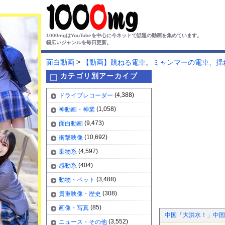
1000mgはYouTubeを中心に今ネットで話題の動画を集めています。
幅広いジャンルを毎日更新。
>
面白動画
【動画】跳ねる電車。ミャンマーの電車、揺
カテゴリ別アーカイブ
(4,388)
ドライブレコーダー
(1,058)
神動画・神業
(9,473)
面白動画
(10,692)
衝撃映像
(4,597)
乗物系
(404)
感動系
(3,488)
動物・ペット
(308)
貴重映像・歴史
(85)
画像・写真
中国「大洪水！」中国
(3,552)
ニュース・その他