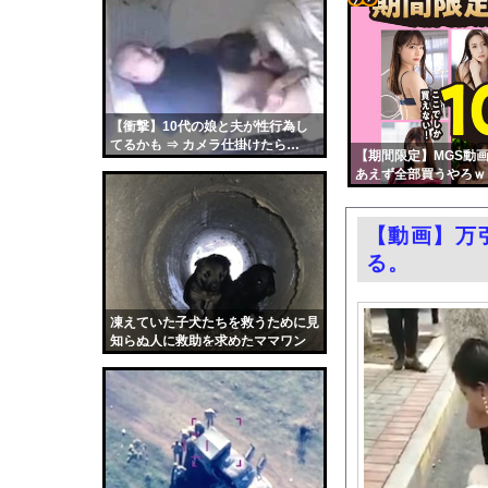
「さりげなく凄いこと
コテ
【速報】江別大学生暴
リン
エロ漫画『冥婚の花嫁～
- 固
【朗報】ヒカキンなん
定リ
【衝撃】10代の娘と夫が性行為し
【悲報】アメリカ政府
てるかも ⇒ カメラ仕掛けたら…
ンク
【期間限定】MGS動画
中国「大洪水！」三峡
（動画あり）
あえず全部買うやろｗ
自動
尻肉が凄い神宮寺ナオの
更新
【悲報】ショートスリ
【動画】万
ツー
国税局職員（25）、税
る。
ル
佐藤寛子、ヌード乳首
過給なしで420ps。
凍えていた子犬たちを救うために見
知らぬ人に救助を求めたママワン
渡邊渚さん「私がPTS
コ。
職場の人妻と不倫をし
韓国国会、サッカー前
日本旅行キャンセルす
うちのネコが目の前に