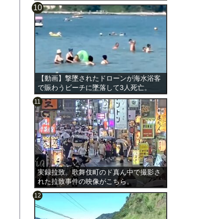
【動画】撃墜されたドローンが海水浴客
で賑わうビーチに墜落して3人死亡。
実録拉致。歌舞伎町のド真ん中で撮影さ
れた拉致事件の映像がこちら。