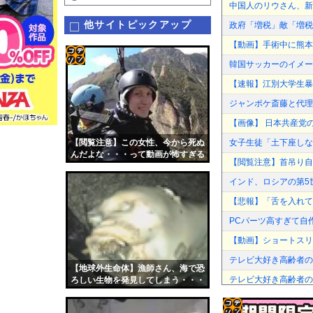
中国人のリウさん、新
他サイトピックアップ
政府「増税」敵「増税
【動画】手術中に熊本
韓国サッカーのイメー
コテ
【速報】江別大学生暴
リン
ジャンポケ斎藤と代理
- 固
【画像】 日本共産党
定リ
【閲覧注意】この女性、今から死ぬ
女子生徒「土下座しな
ンク
んだよな・・・って動画が怖すぎる
【閲覧注意】首吊り自
自動
インド、ロシアの第5
更新
【悲報】「舌を入れて
ツー
PCパーツ高すぎて自
ル
【動画】ショートスリ
テレビ大好き高齢者の
【地球外生命体】漁師さん、海で恐
テレビ大好き高齢者の
ろしい生物を発見してしまう・・・
（動画あり）
【速報】佐藤二朗さん