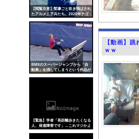
AV女優と間近で会っ
【閲覧注意】塹壕ごと吹き飛ばされ
林佑香アナ ピタパン
たアルメニア兵たち。2020年ナゴ
ルノ・カラバフ紛争の空爆映像まと
この前森に行ったらち
め。
【緊急】今の若者に急増
成金クソ坊主と葬儀屋
【動画】跳
【動画】これはひどい
ｗｗ
【画像】このバレー女
【画像】ピクルスピザ
BMXのスーパージャンプから「自
転車」を消してしまうという作品が
【悲報】ロシア、じわ
面白い。
今の時期 河口で釣れ
『BanG Dream! Av
【画像】カップラーメ
【Xの車窓から】オー
【ポロリ悲話】ネット
【緊急】学者「長距離歩きたくなる
【衝撃】「かわいい虫
人、発達障害です」←これマジかよ
w w w w w w w
「アメリカのヤンキー