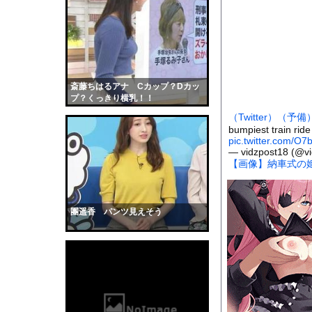
【マジかよ】FF7リ
臨死体験で会ったイエ
【衝撃】Jリーグ開幕戦
【画像】元モデルのT
【衝撃】SES10年
斎藤ちはるアナ Cカップ？Dカッ
プ？くっきり横乳！！
【悲報】イッヌさん、
（Twitter）
（予備
【画像】思わず保存し
bumpiest train ride
pic.twitter.com/O
ASDなんやが『冗談
— vidzpost18 (@v
【動画】山道で落石。
【画像】納車式の
彼女はお腹が空いてい
【黒歴史】こういう昔
團遥香 パンツ見えそう
韓国人「安貞桓が韓国
ケンタッキーとか言う
【画像】このAVが性
【悲報】味噌ラーメン
【中国】男の子が爆竹