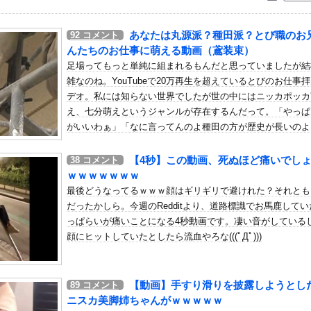
いう自炊最強のメシｗｗｗｗｗｗｗｗ
している。私の知らないスマホで連絡を取り合い、日中会ったりしてい...
あなたは丸源派？種田派？とび職のお
92
コメント
…？」新郎いとこ姉妹「何か問題ある？」→結婚式当日に感じた違和感...
んたちのお仕事に萌える動画（鳶装束）
部、いろんなデカパイが大暴れｗｗｗｗｗｗｗ
足場ってもっと単純に組まれるもんだと思っていましたが結
雑なのね。YouTubeで20万再生を超えているとびのお仕事
外国人が増えた街市ランキングをご覧下さい→5位川口市、4位京都市...
デオ。私には知らない世界でしたが世の中にはニッカポッカ
のプラスチック部品強度がこちらｗｗｗｗｗｗｗｗｗ
え、七分萌えというジャンルが存在するんだって。「やっぱ
｢テレビ離れ｣が始まった…他
がいいわぁ」「なに言ってんのよ種田の方が歴史が長いのよ
自動運転トラクター…クボタが来春に発売！
と鳶ガールたちは今日も熱く語り合っているようです。
【4秒】この動画、死ぬほど痛いでし
38
コメント
、突然ツイートｗｗｗｗｗｗｗ
ｗｗｗｗｗｗｗ
シーニットのノースリーブ巨乳！！【GIF動画あり】
最後どうなってるｗｗｗ顔はギリギリで避けれた？それとも
お手頃価格？日向坂46とBEAMSのコラボが決定！！
だったかしら。今週のRedditより、道路標識でお馬鹿してい
気高いんだ！」 英高級紙も驚愕した極限の中の日本人の姿に世界が衝...
っぱらいが痛いことになる4秒動画です。凄い音がしている
顔にヒットしていたとしたら流血やろな(((ﾟДﾟ)))
地震が直撃した映像、凄まじい…
のモンスター
てこられるマクラーレンと戻ってこられないウィリアムズは何が違うの
【動画】手すり滑りを披露しようとし
89
コメント
ぽっちゃりボディが限界突破してしまう
ニスカ美脚姉ちゃんがｗｗｗｗｗ