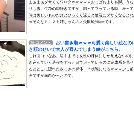
まぁまぁダサくてワロタｗｗｗｗｗおっぱおよりも脚。うな
加速ｗｗｗｗｗｗｗｗｗ
りも脚。生粋の脚好きですが、脚って立っている時、座って
の机がこの女の子の椅子にされてたらｗｗｗ
時は美しいものだけどひっくり返ると途端にダサくなるよね
、可愛すぎる
ｗそんなミニスカ姉ちゃんの大失敗5秒動画です。
屈みで完全に見えてる動画が拡散されてしまう…
いう地雷系の女子高生って好きじゃないの？
おい書き順ｗｗｗ可愛く楽しい絵なの
76
コメント
ナンバーワンだ」 熊本地震直後の日本の対応のスピードに世界が衝撃
き順のせいで大人が喜んでしまう絵がこちら。
にチン凸したアジア人短小男
、爆笑されてしまうｗｗｗ
これ面白いなあ。途中までは女性の裸体にしか見えないのに
た嫁。まさかと思い長男のDNA鑑定をするがいいな？と問うと、元嫁...
き込んでいく過程をずっと目で追っているのに完成系を見せ
るとどこに隠れたさっきの裸体！？状態になるｗｗｗ少し前
ロシア軍兵士のHIV感染が2000％急増…ウクライナメディア！
画ですが面白かったので。
のSNS更新が1週間途絶え、様々な憶測が飛び交う。1週間ぶりの投...
管理フォーーーーム！！！」
の金庫触らないでよ！」キチママ『そこに金庫があったから、開けてみ...
ｗｗｗｗｗｗｗｗｗｗｗｗｗｗｗｗｗ
役リポーター、セクシーすぎる写真集を発売wwwww冴木柚葉、水着...
していたドラム缶が爆発
マのレ◯プシーン、今見るとアウトすぎる・・・