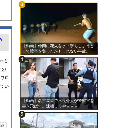
ｗ
【動画】仲間に花火を水平撃ちしようと
して障害を負ったかもしれない事故。
erと
ーの
らワロ
れてい
【動画】名古屋栄で不良外人が警察官を
突き飛ばす。逮捕しろやｗｗｗ
動画