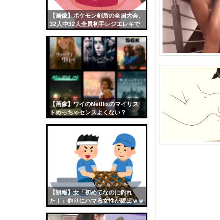
コメ高値掴みの損切り
【画像】ポケモン剣盾の全国大会、
【画像】おまえらくん
32人中32人全員初手レジエレキで
【画像】この女優さん
完全にワンパターンｗｗｗ
【朗報】齋藤飛鳥、前
【画像】おまえらこう
海外「日本よ、お前が
勇気を出して白人美女
10年もの間浮気して
【画像】ワイのNetflixのマイリス
トめっちゃセンスよくない？
ウクライナ侵攻以降、
wwwwwww
【配信者】「金バエ」
【画像】女の子「危機
私「ちょっと、人の家
【動画】女性審判炎上
「王様のブランチ」現
【朗報】女「初めてなのに釣れ
道路脇で男性が缶切断
た！」釣りにハマる女性が続出ｗｗ
ｗ
【放送事故】昔のドラ