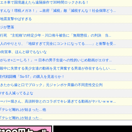
エネ車で国境越えたら遠隔操作で30時間ロックされる！
すんな！増税メガネ！」→政府「減税」敵「減税すんな！社会保障どう...
地震直撃やばすぎる
ジが墜落
行死 “主犯格”の特定少年・川口侑斗被告に「無期懲役」の判決 当...
人のやりとり、「地獄すぎて完全にコントになってる……」と衝撃を受...
の街宣車、ほんと碌でもないな
がらオ○ニーしろ！」⇒ 日本の男子生徒への性的いじめ動画がエロす...
殺中に失禁する美少女達の動画を見て興奮する男達が存在するらしい…...
世代戦闘機「Su-57」の購入を見送りか！
きたから歯と口でブロック」元ジャンポケ斉藤の不同意性交公判
作する人減ってるよな
ーパー堀さん、高須幹弥とのコラボでキレ過ぎてる動画がヤバいｗｗｗ...
｢テレビ離れ｣が始まった…他
｢テレビ離れ｣が始まった…
、突然ツイートｗｗｗｗｗｗｗ