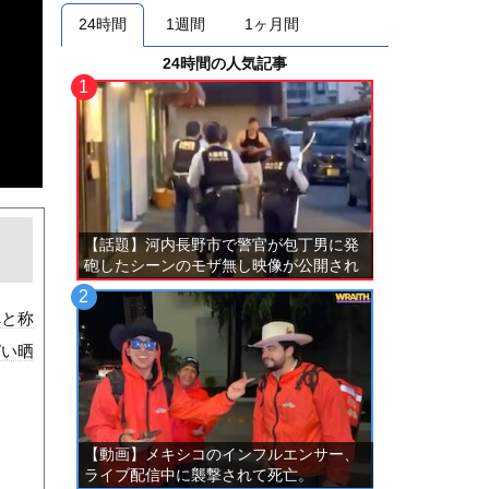
24時間
1週間
1ヶ月間
24時間の人気記事
【話題】河内長野市で警官が包丁男に発
砲したシーンのモザ無し映像が公開され
る。
べと称
ぱい晒
【動画】メキシコのインフルエンサー、
ライブ配信中に襲撃されて死亡。