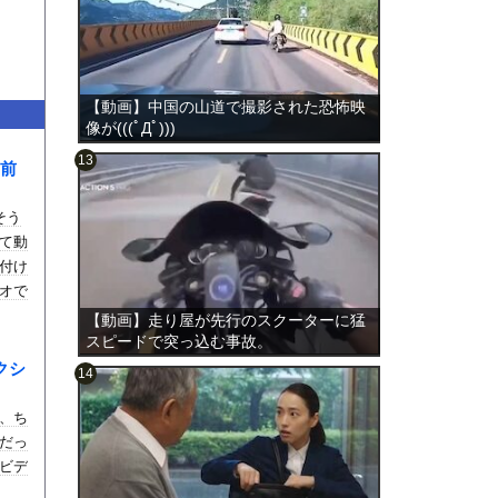
【動画】中国の山道で撮影された恐怖映
像が(((ﾟДﾟ)))
前
そう
のは表
て動
付け
オで
【動画】走り屋が先行のスクーターに猛
スピードで突っ込む事故。
クシ
、ち
だっ
ビデ