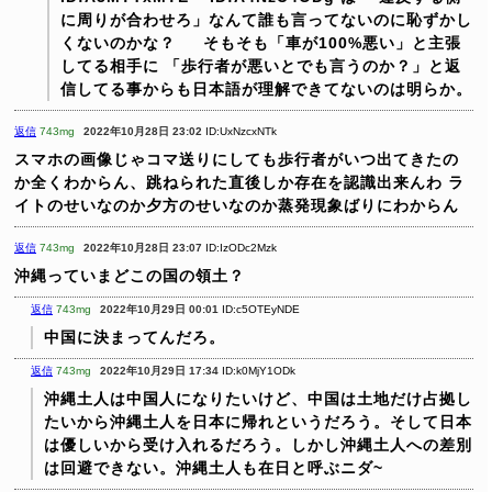
に周りが合わせろ」なんて誰も言ってないのに恥ずかし
くないのかな？
そもそも「車が100%悪い」と主張
してる相手に
「歩行者が悪いとでも言うのか？」と返
信してる事からも日本語が理解できてないのは明らか。
返信
743mg
2022年10月28日 23:02
ID:UxNzcxNTk
スマホの画像じゃコマ送りにしても歩行者がいつ出てきたの
か全くわからん、跳ねられた直後しか存在を認識出来んわ
ラ
イトのせいなのか夕方のせいなのか蒸発現象ばりにわからん
返信
743mg
2022年10月28日 23:07
ID:IzODc2Mzk
沖縄っていまどこの国の領土？
返信
743mg
2022年10月29日 00:01
ID:c5OTEyNDE
中国に決まってんだろ。
返信
743mg
2022年10月29日 17:34
ID:k0MjY1ODk
沖縄土人は中国人になりたいけど、中国は土地だけ占拠し
たいから沖縄土人を日本に帰れというだろう。そして日本
は優しいから受け入れるだろう。しかし沖縄土人への差別
は回避できない。沖縄土人も在日と呼ぶニダ~