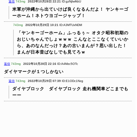
返信
743mg
2022年10月28日 22:21
ID:gzNjIwMzU
米軍が沖縄から出ていけば良くなるんだよ！
ヤンキーゴ
ーホーム！ネトウヨゴージャップ！
743mg
2022年10月29日 10:21
ID:A3MTUxNDM
「ヤンキーゴーホーム」ふっるぅ～
オタク昭和初期の
おじいちゃんでしょｗｗｗ
こんなとここなくていいか
ら、あのなんだっけ？あの古いまんが？思い出した！
まんが日本昔ばなしでも見てろｗ
返信
743mg
2022年10月28日 22:16
ID:A4Mzc5OTc
ダイヤマークが１つしかない
返信
743mg
2022年10月29日 07:39
ID:E1ODc1Nzg
ダイヤブロック ダイヤブロック
走れ機関車どこまでも
ーー