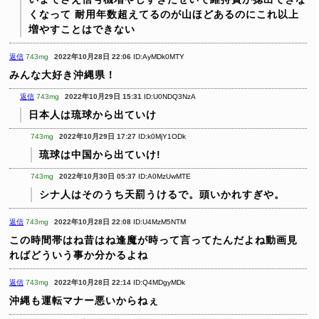
くなって
耐用年数超えてるのが山ほどあるのにこれ以上
増やすことはできない
返信
743mg
2022年10月28日 22:06
ID:AyMDk0MTY
みんな大好き沖縄県！
返信
743mg
2022年10月29日 15:31
ID:U0NDQ3NzA
日本人は琉球から出ていけ
743mg
2022年10月29日 17:27
ID:k0MjY1ODk
琉球は中国から出ていけ!
743mg
2022年10月30日 05:37
ID:A0MzUwMTE
シナ人はそのうち天罰うけるで。頭いかれすぎや。
返信
743mg
2022年10月28日 22:08
ID:U4MzM5NTM
この時間帯はね昔はね逢魔が時って言ってたんだよね動画見
ればどういう事か分かるよね
返信
743mg
2022年10月28日 22:14
ID:Q4MDgyMDk
沖縄も運転マナー悪いからねぇ