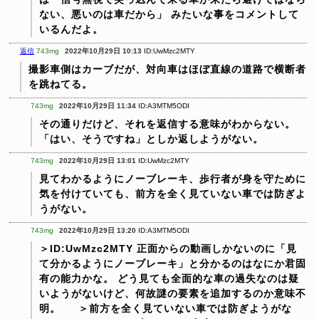
ない、悪いのは車だから」
みたいな事をコメントして
いるんだよ。
返信
743mg
2022年10月29日 10:13
ID:UwMzc2MTY
撮影車側はカーブだが、対向車はほぼ直線の道路で横断者
を跳ねてる。
743mg
2022年10月29日 11:34
ID:A3MTM5ODI
その通りだけど、それを返信する意味がわからない。
「はい、そうですね」としか返しようがない。
743mg
2022年10月29日 13:01
ID:UwMzc2MTY
見てわかるようにノーブレーキ、歩行者が身を守ために
気を付けていても、前方を全く見ていない車では防ぎよ
うがない。
743mg
2022年10月29日 13:20
ID:A3MTM5ODI
＞ID:UwMzc2MTY
正面からの動画しかないのに「見
て分かるようにノーブレーキ」と分かるのはなにか君固
有の能力かな。
どう見ても全面的な車の過失なのは疑
いようがないけど、何故謎の要素を追加するのか意味不
明。
＞前方を全く見ていない車では防ぎようがな