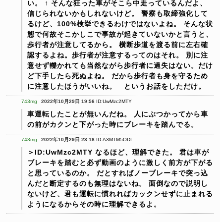
い。
↑
そんな狂った車がそこら中走っているんだよ、
信じられないかもしれないけど。
警察も取締強化して
るけど、100%検挙できるわけではないよね。
そんな状
態で何故そこかしこで事故が起きていないかと言うと、
歩行者が注意してるから。
横断歩道を渡る前に左右確
認するよね。歩行者が注意するってのはそれ。
別に注
意せず轢かれても当然ながら歩行者に過失はない。だけ
ど下手したら死ぬよね。
だから歩行者も身を守るため
に注意したほうがいいね。 というお話をしただけ。
743mg
2022年10月29日 19:56
ID:UwMzc2MTY
車運転したことが無いんだね。
人にぶつかってから車
の前がカクンと下がった時にブレーキを踏んでる。
743mg
2022年10月29日 23:18
ID:A3MTM5ODI
＞ID:UwMzc2MTY
なるほど、理解できた。
君は車が
ブレーキを踏むと必ず動画のように激しく前方が下がる
と思っているのか。
だとすればノーブレーキで突っ込
んだと断定するのも無理はないね。
面倒なので説明し
ないけど、君も運転に慣れればカックンせずに止まれる
ようになるからその時に理解できるよ。