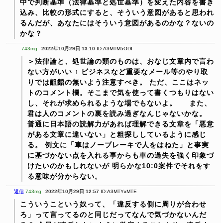
中で判断基準（法律基準と処世基準）を変えた内容を書き
込み、比較の形式にすると、そういう意図があると思われ
るんだが、あなたにはそういう意図があるのかな？ないの
かな？
743mg
2022年10月29日 13:10
ID:A3MTM5ODI
＞法律論と、処世論の類のものは、おなじ文章内で言わ
ない方がいい
↑
ビジネスなど重要なメール等のやり取
りでは齟齬の無いよう注意すべき。
ただ、ここはネッ
トのコメント欄。そこまで気を使って書くつもりはない
し、それが求められるような場でもないよ。
また、
君は人のコメントの裏を読み過ぎなんじゃないかな。
普通に日本語の読解力があれば理解できる文章を「悪意
がある文章に違いない」と粗探ししているように感じ
る。
例文に「車はノーブレーキで人をはねた」と事実
に基づかない点を入れる事からも車の過失を強く印象づ
けたいのかもしれないが
明らかな10:0案件でそれをす
る意味が分からない。
返信
743mg
2022年10月29日 12:57
ID:A3MTYxMTE
こういうこという奴って、「違反する側に周りが合わせ
ろ」って言ってるのと同じだってなんで気づかないんだ