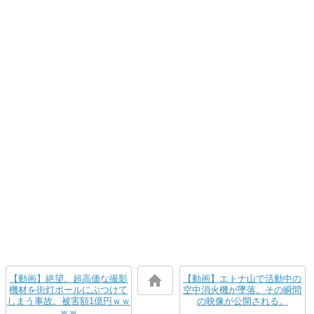
【動画】絶望。超高価な撮影
【動画】エトナ山で活動中の
機材を街灯ポールにぶつけて
空中消火機が墜落。その瞬間
しまう事故。被害額1億円ｗｗ
の映像が公開される。
ｗｗ