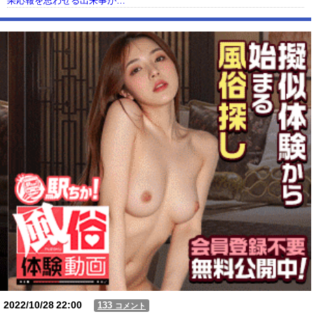
果応報を思わせる出来事が…
【動画】USJの禁止エリアに子どもたちが続々乱入 → スタッフが注意し
ても止まらない事態に
Powered by livedoor 相互RSS
2022/10/28
22:00
133
コメント