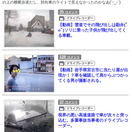
の上の横断歩道だし、対向車のライトで見えなかったのかなあ(´･_･`)
35
コメント
ドライブレコーダー
【動画】雪道でその飛び出しは勘弁(ﾟ
oﾟ)ソリに乗った子供が飛び出してく
る車載。
128
コメント
ドライブレコーダー
【動画】岩手県宮古市に当たり屋が出
現か！？車を確認して肩からぶつかっ
てくる男が撮影される。
37
コメント
ドライブレコーダー
視界の悪い高速道路で車が次々と突っ
込む。多重事故当事者のドライブレコ
ーダー。