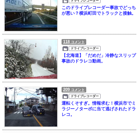
ドライブレコーダー
このドライブレコーダー事故でどっち
が悪い？横浜町田でトラックと接触。
118
コメント
ドライブレコーダー
【北海道】「だめだ」冷静なスリップ
事故のドラレコ動画。
209
コメント
ドライブレコーダー
運転くそすぎ。情報求む！横浜市でミ
ラジーノターボに当て逃げされたドラ
レコ。