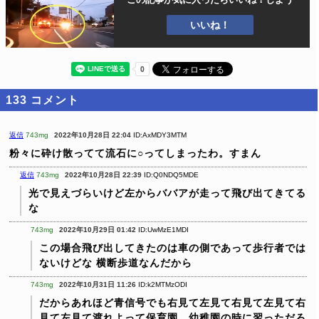
いいね！
133
コメント
返信
743mg
2022年10月28日 22:04
ID:AxMDY3MTM
粉々に砕け散ってて流石に○ってしまったわ。すまん
返信
743mg
2022年10月28日 22:39
ID:Q0NDQ5MDE
光で見えづらいけど左からババアが走って飛び出てきてる
な
743mg
2022年10月29日 01:42
ID:UwMzE1MDI
この場合飛び出してきたのは車の側であって歩行者では
ないけどな
横断歩道なんだから
743mg
2022年10月31日 11:26
ID:k2MTMzODI
だからあれほど青信号でも右見て左見て右見て左見て右
見て左見て渡れよって保育園、幼稚園の時に習っただろ