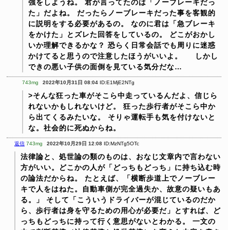
強をしようね。
君が言ってたのは「ノーブレーキだっ
た」だよね。
だったらノーブレーキだった事を客観的
に説明をする必要があるの。
なのに君は「急ブレーキ
をかけた」とズレた回答をしているの。
どこがおかし
いか理解できるかな？
恐らく日常会話でも周りに迷惑
かけてると思うので注意したほうがいいよ。
しかし
できの悪い子供の面倒を見ている気分だな…
743mg
2022年10月31日 08:04
ID:E1MjE2NTg
>そんな狂った車がそこら中走っているんだよ、信じら
れないかもしれないけど。
狂った歩行者がそこら中か
ら出てくるみたいな。
そりゃ運転手も気を付けないと
な。社会的に死ぬからね。
返信
743mg
2022年10月29日 12:08
ID:MzNTg5OTc
法律論と、処世論の類のものは、おなじ文章内で言わない
方がいい。どこかの人が「どっちもどっち」に持ち込む時
の論法だからね。
たとえば、「横断歩道上でノーブレー
キで人をはねた。自動車側が完全過失か、故意の疑いもあ
る。」
そして「こういうドライバーが混じているのだか
ら、歩行者は身を守るための用心が必要だ」とすれば、ど
っちもどっちに持って行く意思がないとわかる。
一文の