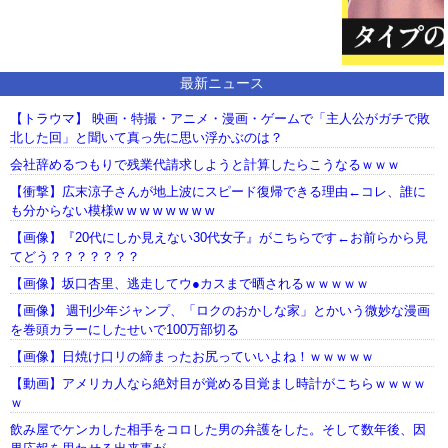
最新ニュース
【トラウマ】 映画・特撮・アニメ・漫画・ゲームで「主人公がガチで敗
北した回」と聞いて真っ先に思い浮かぶのは？
会社辞めるつもりで残業代請求しようと計算したらこうなるｗｗｗ
【衝撃】広末涼子さんが地上波にスピード復帰できる理由←コレ、誰に
も分からない模様w w w w w w w w
【画像】『20代にしか見えない30代女子』がこちらです←お前らから見
てどう？？？？？？？
【画像】坂口杏里、逃走してウ●カスまで晒されるｗｗｗｗｗ
【画像】 週刊少年ジャンプ、「ロクのおかしな家」とかいう微妙な漫画
を巻頭カラーにしたせいで100万部切る
【画像】日焼け口リの締まったお尻っていいよね！ｗｗｗｗｗ
【動画】アメリカ人なら絶対目が覚める目覚まし時計がこちらｗｗｗｗ
ｗ
飲み屋でケンカした相手をコロした男の弁護をした。そして数年後、因