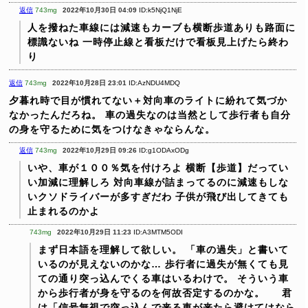
返信
743mg
2022年10月30日 04:09
ID:k5NjQ1NjE
人を撥ねた車線には減速もカーブも横断歩道ありも路面に
標識ないね
一時停止線と看板だけで看板見上げたら終わ
り
返信
743mg
2022年10月28日 23:01
ID:AzNDU4MDQ
夕暮れ時で目が慣れてない＋対向車のライトに紛れて気づか
なかったんだろね。
車の過失なのは当然として歩行者も自分
の身を守るために気をつけなきゃならんな。
返信
743mg
2022年10月29日 09:26
ID:g1ODAxODg
いや、車が１００％気を付けろよ
横断【歩道】だってい
い加減に理解しろ
対向車線が詰まってるのに減速もしな
いクソドライバーが多すぎだわ
子供が飛び出してきても
止まれるのかよ
743mg
2022年10月29日 11:23
ID:A3MTM5ODI
まず日本語を理解して欲しい。
「車の過失」と書いて
いるのが見えないのかな…
歩行者に過失が無くても見
ての通り突っ込んでくる車はいるわけで。
そういう車
から歩行者が身を守るのを何故否定するのかな。
君
は「信号無視で突っ込んで来る車が来たら避けてはなら