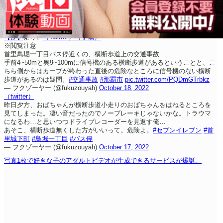
【ひ】
より。
（Twitter）
（予備）
※閲覧注意
首里鳥堀一丁目バス停近くの、横断歩道上の交通事故
手前4~50mと奥9~100mに信号機のある横断歩道があるということと、こ
ちら側からはカーブが終わった直後の危険なところに信号機のない横断
歩道があるのは疑問。
#交通事故
#那覇市
pic.twitter.com/PQDmGTrbkz
— フクゾーヤー (@fukuzouyah)
October 18, 2022
（twitter）
昨日夕方、おばちゃんが横断歩道小走りのおばちゃんをはねるところを
見てしまった。凄い音だったのでノーブレーキじゃないかな。トラウマ
になるわ…と思いつつドライブレコーダーを見返す俺…
あそこ、横断歩道無くした方がいいって。危険よ。
#セブンイレブン
#首
里城下町
#鳥堀一丁目
#バス停
— フクゾーヤー (@fukuzouyah)
October 17, 2022
写真1枚で好きな子のアダルトビデオが生成できるサービスが爆誕。