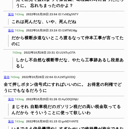
うに。
忘れちまったのかよ？
返信
743mg
2022年10月28日 23:04
ID:YxNDg5NTY
これは死んだな、いや、死んだね
返信
743mg
2022年10月28日 23:24
ID:I1MTM1Mjg
だから横断歩道ないところ渡るなって仲本工事が言ってた
のに
743mg
2022年10月28日 23:31
ID:U1NTcyOTA
しかし不自然な横断帯だな、やたら工事跡あるし段差あ
るし
返信
743mg
2022年10月28日 22:04
ID:A1MTg0ODQ
全て押しボタン信号式にすればいいのに。
お得意の利権でど
うにでもなるだろうに
返信
743mg
2022年10月29日 01:26
ID:AyODQ0NjU
まじそれ
自動車税だのガソリン税だの高い税金取ってる
んだから
そういうことに使って欲しいわ
返信
743mg
2022年10月30日 01:15
ID:gxNDY4NTE
いまでさえ信号機増やしすぎたせいで維持費が捻出できな