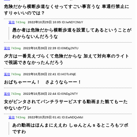
危険だから横断歩道なくせってすごい事言うな
車通行禁止に
すりゃいいのでは？
返信
743mg
2022年10月29日 10:05
ID:IwNDY2MzY
愚か者は危険だから横断歩道を設置してあるということが
わからないんだろうな
返信
743mg
2022年10月28日 22:39
ID:I0MDg2NTU
夕方は一番見えづらくて危険だからな
加えて対向車のライト
で視認できなかったんだろう
返信
743mg
2022年10月28日 22:41
ID:I4OTc4NjE
おばちゃーーん！ さようならーー！
返信
743mg
2022年10月28日 22:44
ID:I0NDg2NTY
女がビンタされてパンチラサービスする動画また観てもーた
やないかワレ
返信
743mg
2022年10月29日 01:41
ID:EwNDQxMzI
あの動画はほんまにええわ
しゅんとんｓるところもツボ
ですわ