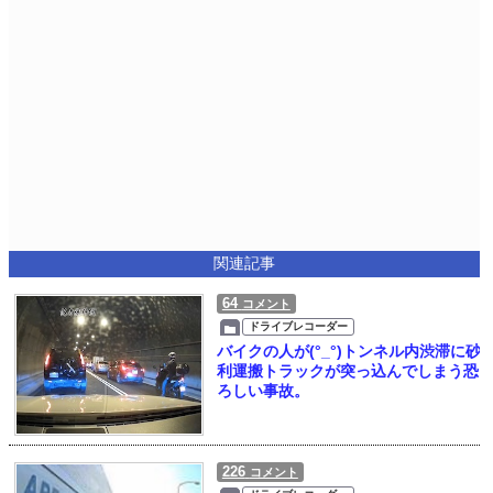
関連記事
64
コメント
ドライブレコーダー
バイクの人が(°_°)トンネル内渋滞に砂
利運搬トラックが突っ込んでしまう恐
ろしい事故。
226
コメント