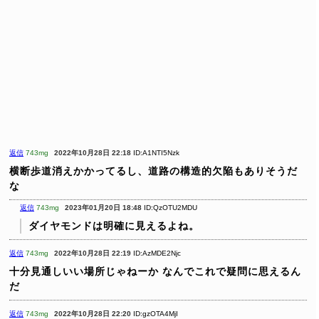
返信
743mg
2022年10月28日 22:18
ID:A1NTI5Nzk
横断歩道消えかかってるし、道路の構造的欠陥もありそうだ
な
返信
743mg
2023年01月20日 18:48
ID:QzOTU2MDU
ダイヤモンドは明確に見えるよね。
返信
743mg
2022年10月28日 22:19
ID:AzMDE2Njc
十分見通しいい場所じゃねーか
なんでこれで疑問に思えるん
だ
返信
743mg
2022年10月28日 22:20
ID:gzOTA4MjI