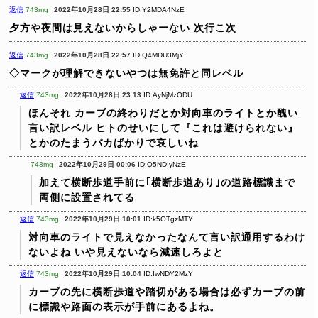
返信
743mg
2022年10月28日 22:55
ID:Y2MDA4NzE
夕方や夜間は見えないからしゃーない
次行こ次
返信
743mg
2022年10月28日 22:57
ID:Q4MDU3MjY
◇マークが理解できないやつは無免許と同レベル
返信
743mg
2022年10月28日 23:13
ID:AyNjMzODU
ほんそれ
カーブの終わりだとか対向車のライトとか醜い
言い訳レベル
ヒトのせいにして『これは避けられない』
とかのたまうバカばかりで哀しいね
743mg
2022年10月29日 00:06
ID:Q5NDIyNzE
加えて横断歩道手前に｢横断歩道あり｣の道路標識まで
両側に設置されてる
返信
743mg
2022年10月29日 10:01
ID:k5OTgzMTY
対向車のライトで見えなかったなんて言い訳通用するわけ
ないよね
いや見えないなら減速しろよと
返信
743mg
2022年10月29日 10:04
ID:IwNDY2MzY
カーブの先に横断歩道や踏切がある場合は必ずカーブの前
に標識や路面の表示が手前にあるよね。