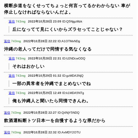
横断歩道をなくせってちょっと何言ってるかわからない
車が
停止しなければならないんだよ。
返信
743mg
2022年10月28日 23:09
ID:Q5NjgzMzk
丘になってて見にくいからズラセってことじゃない？
返信
743mg
2022年10月28日 22:22
ID:A1OTMxNDg
沖縄の老人ってだけで同情する気なくなる
返信
743mg
2022年10月28日 22:31
ID:U2NDcwODQ
それはおかしい
返信
743mg
2022年10月29日 01:32
ID:gzMDA3NjQ
一部の異常者を沖縄でまとめないでね
返信
743mg
2022年10月29日 12:49
ID:k1MDA5NTg
俺も沖縄人と聞いたら同情できんわ。
返信
743mg
2022年10月28日 22:27
ID:Q4NjY5NDQ
飲酒運転断トツ日本一を自慢するような県だから
返信
743mg
2022年10月28日 22:32
ID:AxMDY2OTU