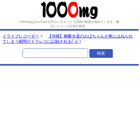
1000mgはYouTubeを中心に今ネットで話題の動画を集めています。
幅
広いジャンルを毎日更新。
ドライブレコーダー
>
【沖縄】横断歩道のおばちゃんが車にはねられ
てしまう瞬間がドラレコに記録される(ﾟoﾟ)