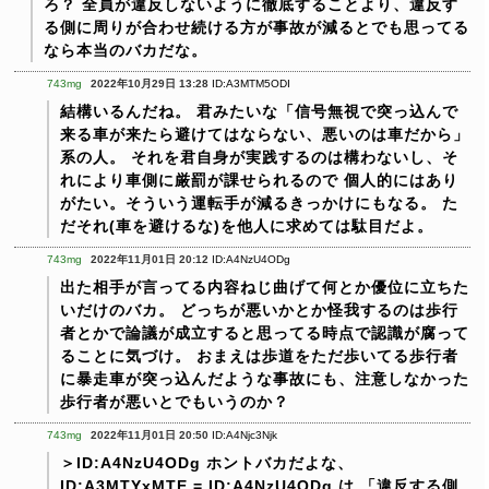
ろ？
全員が違反しないように徹底することより、違反す
る側に周りが合わせ続ける方が事故が減るとでも思ってる
なら本当のバカだな。
743mg
2022年10月29日 13:28
ID:A3MTM5ODI
結構いるんだね。
君みたいな「信号無視で突っ込んで
来る車が来たら避けてはならない、悪いのは車だから」
系の人。
それを君自身が実践するのは構わないし、そ
れにより車側に厳罰が課せられるので
個人的にはあり
がたい。そういう運転手が減るきっかけにもなる。
た
だそれ(車を避けるな)を他人に求めては駄目だよ。
743mg
2022年11月01日 20:12
ID:A4NzU4ODg
出た相手が言ってる内容ねじ曲げて何とか優位に立ちた
いだけのバカ。
どっちが悪いかとか怪我するのは歩行
者とかで論議が成立すると思ってる時点で認識が腐って
ることに気づけ。
おまえは歩道をただ歩いてる歩行者
に暴走車が突っ込んだような事故にも、注意しなかった
歩行者が悪いとでもいうのか？
743mg
2022年11月01日 20:50
ID:A4Njc3Njk
＞ID:A4NzU4ODg
ホントバカだよな、
ID:A3MTYxMTE = ID:A4NzU4ODg は
「違反する側