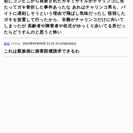
前にコンビニから発射されたガキミサイルがチャリンコに当
たってガキ骨折した事件あったな
あれはチャリンコ男も、バ
イトに遅刻しそうという理由で飛ばし気味だったし
怪我した
ガキを放置して行ったから、非難がチャリンコだけに向いて
しまったが
高齢者や障害者や幼児がゆっくり歩いてる所だっ
たらどうすんのと思うと怖い
返信
743mg
2022年09月06日 21:31
ID:A4MjU4MzQ
これは親族側に損害賠償請求できるわ