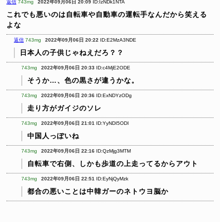
返信
743mg
2022年09月06日 20:09
ID:IzNDk1NTA
これでも悪いのは自転車や自動車の運転手なんだから笑える
よな
返信
743mg
2022年09月06日 20:22
ID:E2MzA3NDE
日本人の子供じゃねえだろ？？
743mg
2022年09月06日 20:33
ID:c4MjE2ODE
そうか…、色の黒さが違うかな。
743mg
2022年09月06日 20:36
ID:ExNDYzODg
走り方がガイジのソレ
743mg
2022年09月06日 21:01
ID:YyNDI5ODI
中国人っぽいね
743mg
2022年09月06日 22:16
ID:QzMjg3MTM
自転車で右側、しかも歩道の上走ってるからアウト
743mg
2022年09月06日 22:51
ID:EyNjQyMzk
都合の悪いことは中韓ガーのネトウヨ脳か