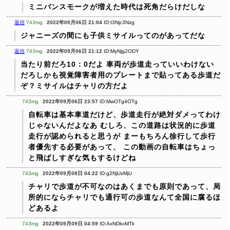
ミニバンスモークが増えた時代は死角だらけだしな
返信
743mg
2022年09月06日 21:04
ID:I3Njc3Nzg
ジャニーズの間にも子供ミサイルってのがあってだな
返信
743mg
2022年09月06日 21:12
ID:MyNjg2ODY
当たり前だろ10：0だよ
車両が歩道走っていいわけない
だろしかも視覚障害者用のプレートまで貼ってある歩道だ
ぞ？ミサイルはチャリの方だよ
743mg
2022年09月06日 23:57
ID:MwOTg4OTg
自転車は基本車道だけど、歩道走行が絶対ダメってわけ
じゃないんだよなあ
むしろ、この道路は状況的に歩道
走行が認められると思うが
まーもちろん徐行して歩行
者優先する必要があって、
この動画の自転車はちょっ
と飛ばしすぎな気もするけどね
743mg
2022年09月08日 04:22
ID:g2NjUzMjU
チャリで歩道が不可なのはあくまでも原則であって、局
所的にならチャリでも通行可の歩道なんて全国に腐るほ
どあるよ
743mg
2022年09月09日 04:59
ID:AxNDkxMTk