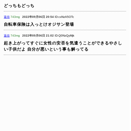
どっちもどっち
返信
743mg
2022年09月06日 20:54
ID:cxNzA5OTc
自転車保険は入っとけオジサン登場
返信
743mg
2022年09月06日 21:02
ID:Q0NzQyMjk
起き上がってすぐに女性の安否を気遣うことができるやさし
い子供だよ
自分が悪いという事も解ってる