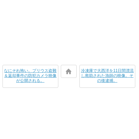
なにそれ怖い。プリウス盗難
冷凍庫で大西洋を11日間漂流
＆返却事件の防犯カメラ映像
し救助された漁師の映像。そ
が公開される。
の後逮捕。