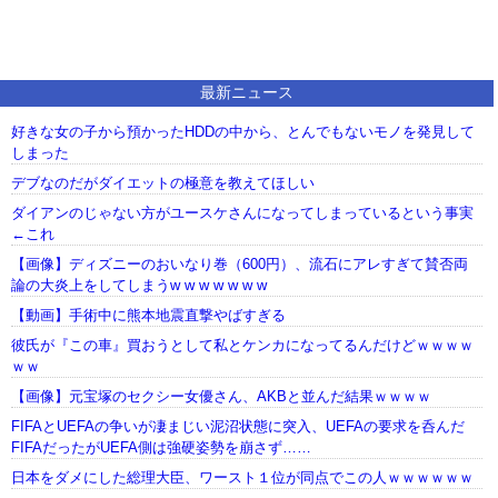
最新ニュース
好きな女の子から預かったHDDの中から、とんでもないモノを発見して
しまった
デブなのだがダイエットの極意を教えてほしい
ダイアンのじゃない方がユースケさんになってしまっているという事実
←これ
【画像】ディズニーのおいなり巻（600円）、流石にアレすぎて賛否両
論の大炎上をしてしまうw w w w w w w
【動画】手術中に熊本地震直撃やばすぎる
彼氏が『この車』買おうとして私とケンカになってるんだけどｗｗｗｗ
ｗｗ
【画像】元宝塚のセクシー女優さん、AKBと並んだ結果ｗｗｗｗ
FIFAとUEFAの争いが凄まじい泥沼状態に突入、UEFAの要求を呑んだ
FIFAだったがUEFA側は強硬姿勢を崩さず……
日本をダメにした総理大臣、ワースト１位が同点でこの人ｗｗｗｗｗｗ