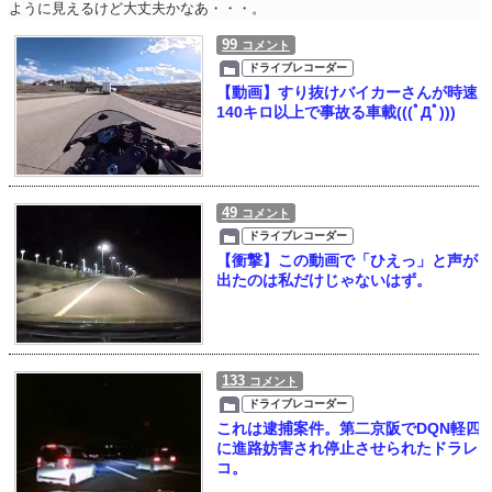
ように見えるけど大丈夫かなあ・・・。
99
コメント
ドライブレコーダー
【動画】すり抜けバイカーさんが時速
140キロ以上で事故る車載(((ﾟДﾟ)))
49
コメント
ドライブレコーダー
【衝撃】この動画で「ひえっ」と声が
出たのは私だけじゃないはず。
133
コメント
ドライブレコーダー
これは逮捕案件。第二京阪でDQN軽四
に進路妨害され停止させられたドラレ
コ。