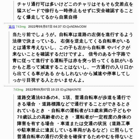
チャリ通行可は多いけどこのチャリはそもそも交差点を
猛スピードで徐行も一時停止もせずに安全確認すること
なく爆走してるから自業自得
返信
743mg
2022年09月07日 04:37
ID:QxNDMxODM
当たり前でしょうが。自転車は道路の左側を進行するよう
法律で決まっている。
右側を逆走してくる自転車がいる
とは通常考えないし、この子も左から自転車
やバイクが
来ないことを確認するだけですよ。
信号のある十字路で
青に従って進行する運転手は赤を突っ切ってくる奴がいる
かもと思って減速することはないし、一方通行の入り口か
ら出てくる車がある
かもしれないから減速や停車してし
っかり目視する人とかいませんよ。
743mg
2022年09月07日 10:15
ID:g2MjA0NTE
道路交通法63条の4、1項、普通自転車が歩道を通行で
きる場合
・道路標識などで通行することができるとさ
れているとき
・自転車の運転者が13歳未満の子どもや
70歳以上の高齢者のとき
・運転者が一定程度の身体の
障害を有する場合
・車道または交通の状況（道路工事
や駐車禁止に違反している車両があるなど）に照らして
普通自転車の通行の安全を確保するためやむを得ないと