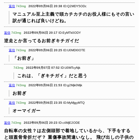
返信
743mg
2022年09月06日 20:38
ID:Q2MDY5ODc
マニュアル至上主義で頭カチカチのお役人様にもその言い
訳が通じれば良いけどね。
返信
743mg
2022年09月06日 20:17
ID:EyMTk0ODY
逆走とか言ってるお前ぎキチガイだ
返信
743mg
2022年09月06日 20:25
ID:U0MDI0OTE
「お前ぎ」
743mg
2022年09月07日 07:52
ID:U0MTcyNjk
これは、「ぎキチガイ」だと思う
返信
743mg
2022年09月06日 21:53
ID:g2Mjk0Mjk
お前ぎ
返信
743mg
2022年09月06日 23:35
ID:MyMjgyMTQ
オーマイガー
返信
743mg
2022年09月06日 20:23
ID:c4MjE2ODE
自転車の女性？は左側頭部で着地しているから、下手をする
と頭蓋骨骨折だぞ？
重傷事故間違いなし。
飛び出しの子供の