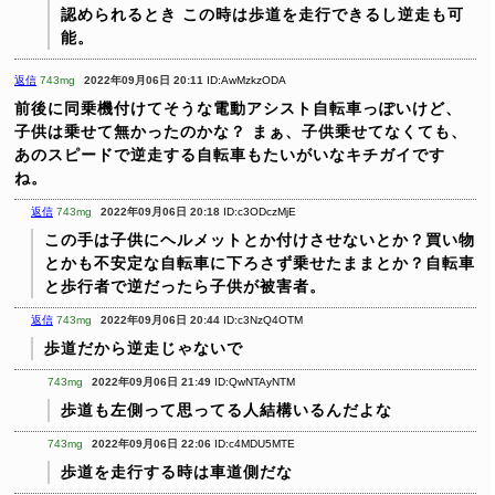
認められるとき
この時は歩道を走行できるし逆走も可
能。
返信
743mg
2022年09月06日 20:11
ID:AwMzkzODA
前後に同乗機付けてそうな電動アシスト自転車っぽいけど、
子供は乗せて無かったのかな？
まぁ、子供乗せてなくても、
あのスピードで逆走する自転車もたいがいなキチガイです
ね。
返信
743mg
2022年09月06日 20:18
ID:c3ODczMjE
この手は子供にヘルメットとか付けさせないとか？買い物
とかも不安定な自転車に下ろさず乗せたままとか？自転車
と歩行者で逆だったら子供が被害者。
返信
743mg
2022年09月06日 20:44
ID:c3NzQ4OTM
歩道だから逆走じゃないで
743mg
2022年09月06日 21:49
ID:QwNTAyNTM
歩道も左側って思ってる人結構いるんだよな
743mg
2022年09月06日 22:06
ID:c4MDU5MTE
歩道を走行する時は車道側だな