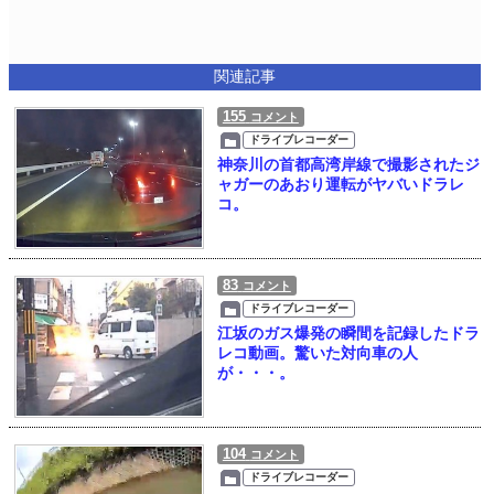
関連記事
155
コメント
ドライブレコーダー
神奈川の首都高湾岸線で撮影されたジ
ャガーのあおり運転がヤバいドラレ
コ。
83
コメント
ドライブレコーダー
江坂のガス爆発の瞬間を記録したドラ
レコ動画。驚いた対向車の人
が・・・。
104
コメント
ドライブレコーダー