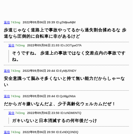
返信
743mg
2022年09月06日 20:39
ID:g5MjkwMjM
歩道じゃなく道路上で事故やってるから過失割合揉めるな
歩
道なら圧倒的に自転車に非があるけど
返信
743mg
2022年09月06日 21:03
ID:c3OTgwOTA
そうですね。
歩道上の事故ではなく交差点内の事故です
ね。
返信
743mg
2022年09月06日 20:44
ID:EyMjU5NDY
安全意識って脳みそ多くないと持て無い能力だからしゃーな
い
返信
743mg
2022年09月06日 20:44
ID:QzMjg0Mzk
だからガキ嫌いなんだよ、少子高齢化ウェルカムだぜ！
返信
743mg
2022年09月06日 23:50
ID:IzNDM0NTQ
ガキいないと日本消滅するの何年後だっけ
返信
743mg
2022年09月06日 20:50
ID:ExNDQ3NDQ