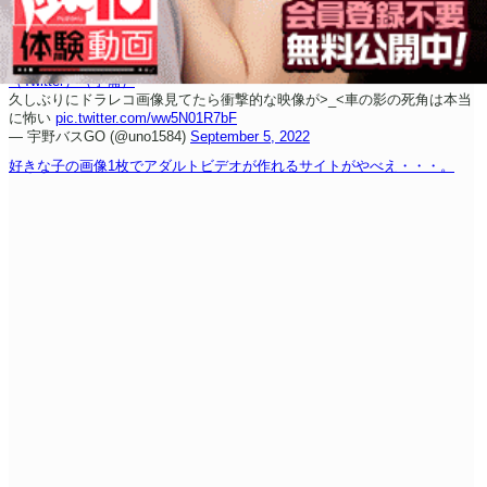
（Twitter）
（予備）
久しぶりにドラレコ画像見てたら衝撃的な
映像が>_<
車の影の死角は本当
に怖い
pic.twitter.com/ww5N01R7bF
— 宇野バスGO (@uno1584)
September 5, 2022
好きな子の画像1枚でアダルトビデオが作れるサイトがやべえ・・・。