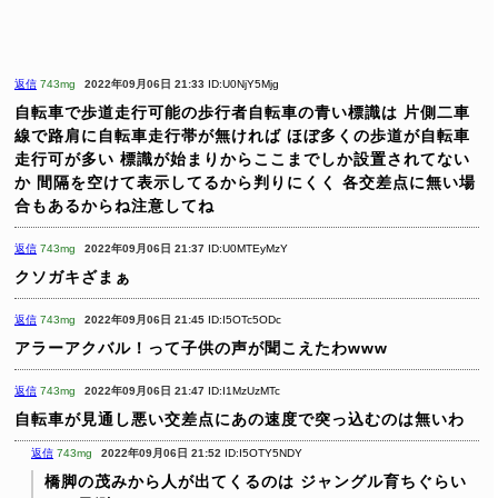
返信
743mg
2022年09月06日 21:33
ID:U0NjY5Mjg
自転車で歩道走行可能の歩行者自転車の青い標識は
片側二車
線で路肩に自転車走行帯が無ければ
ほぼ多くの歩道が自転車
走行可が多い
標識が始まりからここまでしか設置されてない
か
間隔を空けて表示してるから判りにくく
各交差点に無い場
合もあるからね注意してね
返信
743mg
2022年09月06日 21:37
ID:U0MTEyMzY
クソガキざまぁ
返信
743mg
2022年09月06日 21:45
ID:I5OTc5ODc
アラーアクバル！って子供の声が聞こえたわwww
返信
743mg
2022年09月06日 21:47
ID:I1MzUzMTc
自転車が見通し悪い交差点にあの速度で突っ込むのは無いわ
返信
743mg
2022年09月06日 21:52
ID:I5OTY5NDY
橋脚の茂みから人が出てくるのは
ジャングル育ちぐらい