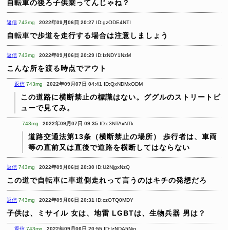
自転車の後ろ子供乗ってんじゃね？
返信
743mg
2022年09月06日 20:27
ID:gzODE4NTI
自転車で歩道を走行する場合は注意しましょう
返信
743mg
2022年09月06日 20:29
ID:IzNDY1NzM
こんな所を渡る時点でアウト
返信
743mg
2022年09月07日 04:41
ID:QxNDMxODM
この道路に横断禁止の標識はない。ググルのストリートビ
ューで見てみ。
743mg
2022年09月07日 09:35
ID:c3NTAxNTk
道路交通法第13条（横断禁止の場所）
歩行者は、車両
等の直前又は直後で道路を横断してはならない
返信
743mg
2022年09月06日 20:30
ID:U2NjgxNzQ
この道で自転車に車道側走れって言うのはキチの発想だろ
返信
743mg
2022年09月06日 20:31
ID:czOTQ0MDY
子供は、ミサイル
女は、地雷
LGBTは、生物兵器
男は？
返信
743mg
2022年09月06日 20:55
ID:IzNDA5Njg