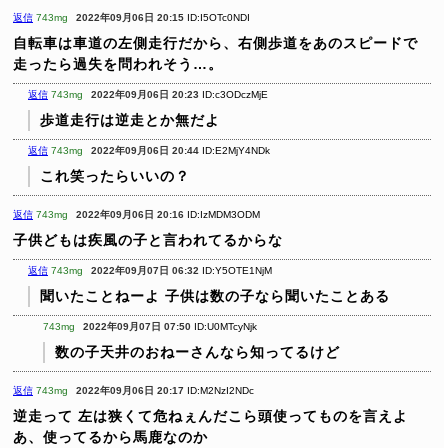
返信
743mg
2022年09月06日 20:15
ID:I5OTc0NDI
自転車は車道の左側走行だから、右側歩道をあのスピードで
走ったら過失を問われそう…。
返信
743mg
2022年09月06日 20:23
ID:c3ODczMjE
歩道走行は逆走とか無だよ
返信
743mg
2022年09月06日 20:44
ID:E2MjY4NDk
これ笑ったらいいの？
返信
743mg
2022年09月06日 20:16
ID:IzMDM3ODM
子供どもは疾風の子と言われてるからな
返信
743mg
2022年09月07日 06:32
ID:Y5OTE1NjM
聞いたことねーよ
子供は数の子なら聞いたことある
743mg
2022年09月07日 07:50
ID:U0MTcyNjk
数の子天井のおねーさんなら知ってるけど
返信
743mg
2022年09月06日 20:17
ID:M2NzI2NDc
逆走って
左は狭くて危ねぇんだこら頭使ってものを言えよ
あ、使ってるから馬鹿なのか