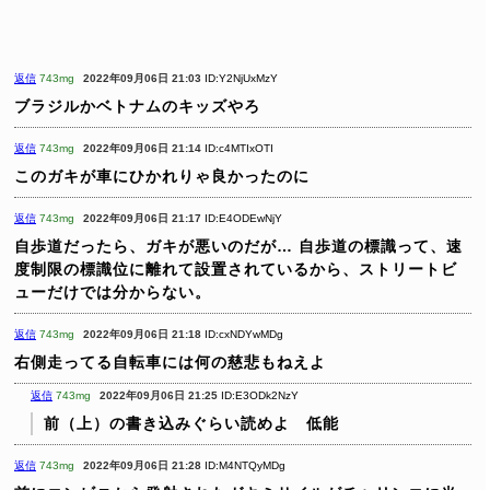
返信
743mg
2022年09月06日 21:03
ID:Y2NjUxMzY
ブラジルかベトナムのキッズやろ
返信
743mg
2022年09月06日 21:14
ID:c4MTIxOTI
このガキが車にひかれりゃ良かったのに
返信
743mg
2022年09月06日 21:17
ID:E4ODEwNjY
自歩道だったら、ガキが悪いのだが…
自歩道の標識って、速
度制限の標識位に離れて設置されているから、ストリートビ
ューだけでは分からない。
返信
743mg
2022年09月06日 21:18
ID:cxNDYwMDg
右側走ってる自転車には何の慈悲もねえよ
返信
743mg
2022年09月06日 21:25
ID:E3ODk2NzY
前（上）の書き込みぐらい読めよ 低能
返信
743mg
2022年09月06日 21:28
ID:M4NTQyMDg