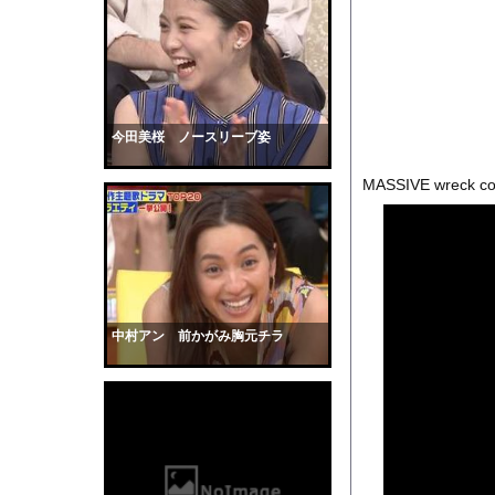
【驚愕】日本製鉄が謎
【画像】このボケて、
【衝撃】手術中に熊本
【画像】お前らこの超
【画像】「ビールと水
今田美桜 ノースリーブ姿
【動画】サーフィンで
MASSIVE wreck coll
【戦慄】指示なしで「偽
【画像】ブランチリポ
【マジで閲覧注意】 
サッカーの選手に落雷
【黒歴史】こういう昔
中村アン 前かがみ胸元チラ
韓国人「安貞桓が韓国
ケンタッキーとか言う
【画像】このAVが性
【悲報】味噌ラーメン
【中国】男の子が爆竹