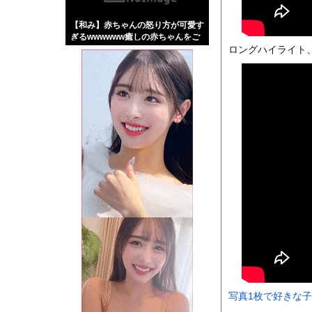
【画像】伊藤舞雪とか
【和み】赤ちゃんの怒り方が可愛す
【緊急】肛門にスティ
ぎるwwwwww癒しの赤ちゃんをご
お知らせ
覧ください
ロングハイライト、Playoff
【動画】両方馬鹿（笑
Powered by livedo
1000m
このページは
示されません。
写真1枚で好きな