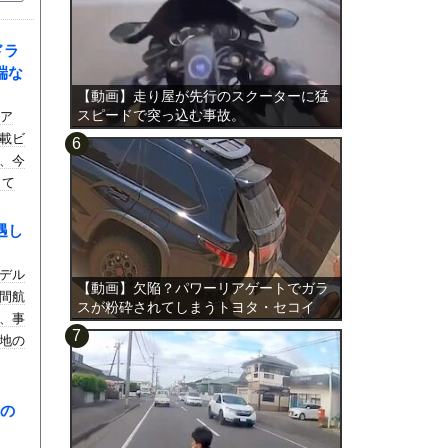
ドラ
端な
【動画】走り屋が先行のスクーターに猛
スピードで突っ込む事故。
をア
載ビ
、今
して
遇し
デル
【動画】欠陥？パワーリアゲートでガラ
民間航
スが粉砕されてしまうトヨタ・セコイ
、事
ア。
地の
の