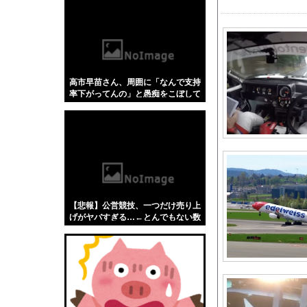
【悲報】「蕎麦」とか
【4/4】嫁が浮気を
この夏菜がシコすぎる
【速報】新メンバー6
高市早苗さん、周囲に「なんで支持
嫁「妊娠したよ。実家
率下がってんの」と愚痴をこぼして
【驚愕】名作『葬送の
いたｗｗｗｗｗｗｗ
【ガチ朗報】関東、も
ついに国産ヒューマノ
【日向坂46】月刊ジ
【悲報】桐谷さん「人
日向坂46藤嶌果歩、
【悲報】公営競技、一つだけ売り上
赤坂アカ「かぐや様、
げがヤバすぎる…←とんでもない数
字をご覧くださいw w w w w w w w
F1ドライバー達の夏
【動画】 AKB48の
スロッターさん「優遇
ロシア海軍の太平洋艦