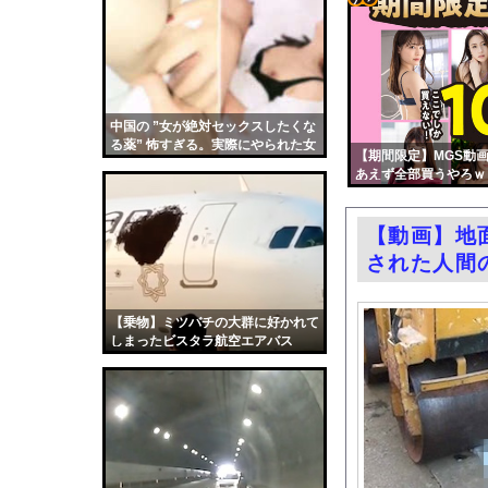
ロシア海軍の太平洋艦
コテ
絵師グラドル・百合川サ
リン
シカホワ村上宗隆、通
- 固
【画像】みい山作者「
定リ
中国の ”女が絶対セックスしたくな
エロ漫画『TSしてパパ
る薬” 怖すぎる。実際にやられた女
ンク
【期間限定】MGS動画
【悲報】玉川徹さん、8
の映像
あえず全部買うやろｗ
自動
パヨク「アジア人民、
更新
村重杏奈、写真集ヌー
【動画】地
ツー
【東京】睡眠時無呼吸
された人間
ル
日産e-power、無給
結婚式の二次会で知り
【乗物】ミツバチの大群に好かれて
しまったビスタラ航空エアバス
【朗報】大人気漫画「G
A320
中国「大洪水！」中国
韓国国会、サッカー前
日本旅行キャンセルす
うちのネコが目の前に