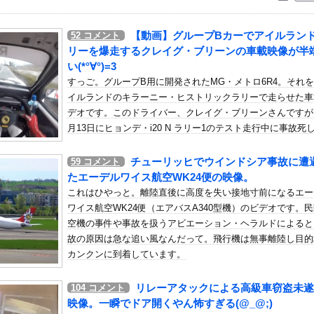
いう自炊最強のメシｗｗｗｗｗｗｗｗ
している。私の知らないスマホで連絡を取り合い、日中会ったりしてい...
【動画】グループBカーでアイルラン
52
コメント
ｗｗｗｗ
リーを爆走するクレイグ・ブリーンの車載映像が半
人の生写真『こんにちは！新メンバーです☆』
い(*°∀°)=3
すっご。グループB用に開発されたMG・メトロ6R4。それ
帰るわ。産んだら戻る」→嫁「実家快適すぎｗもう戻りません」俺「転...
イルランドのキラーニー・ヒストリックラリーで走らせた車
フリーレン』凄い事に気付いたｗｗｗｗ「ヒンメル」とか「南の勇者」...
デオです。このドライバー、クレイグ・ブリーンさんですが
う真夏の暑さが終わるかも他
月13日にヒョンデ・i20 N ラリー1のテスト走行中に事故死
イド登場、人手不足深刻化の医療・製造現場などでの活用想定！
います。
チューリッヒでウインドシア事故に遭
59
コメント
ャイアンツ公式、重大告知！
たエーデルワイス航空WK24便の映像。
生かけて7億円貯めたのにガンで死ぬかも。もっと素直に遊べばよかっ...
これはひやっと。離陸直後に高度を失い接地寸前になるエー
タンクトップお●ぱいデッカ！横乳が揺れ過ぎ最高！
ワイス航空WK24便（エアバスA340型機）のビデオです。
推しの子ヒットさせました」←この人がなぜか過小評価されてる理由
空機の事件や事故を扱うアビエーション・ヘラルドによると
故の原因は急な追い風なんだって。飛行機は無事離陸し目的
休みは「みんな海だな」「南半球にスキーしに行くやついねえのか」と...
カンクンに到着しています。
エースさんの走りｗｗｗｗｗ
冷遇はある。理由はスマスロだから、これだけで十分なんだよね」
リレーアタックによる高級車窃盗未遂
104
コメント
隊、日本海やオホーツク海で軍事演習開始…ウクライナ支援続ける日本...
映像。一瞬でドア開くやん怖すぎる(@_@;)