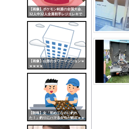
氷河期世代の非正規、
【画像】ポケモン剣盾の全国大会、
【画像】おまえらくん
32人中32人全員初手レジエレキで
【画像】この女優さん
完全にワンパターンｗｗｗ
【朗報】齋藤飛鳥、前
【画像】おまえらこう
海外「日本よ、お前が
勇気を出して白人美女
10年もの間浮気して
【画像】山形のタワーマンションｗ
ｗｗｗｗ
ウクライナ侵攻以降、
【配信者】「金バエ」
【画像】女の子「危機
私「ちょっと、人の家
【生尻画像】元NMB4
ジャンポケ斉藤「同意
【朗報】女「初めてなのに釣れ
【衝撃】韓国サッカー
た！」釣りにハマる女性が続出ｗｗ
ｗ
【画像】最新のライザ