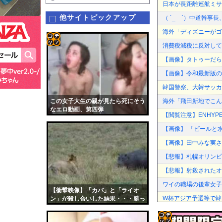
日本が長距離巡航ミサ
他サイトピックアップ
（ ´_ゝ`）中道幹事
海外「ディズニーがゴ
消費税減税に反対して
コテ
【画像】タトゥーだら
リン
【画像】令和最新版のあ
- 固
韓国警察、大韓サッカ
定リ
この女子大生の親が見たら死にそう
海外「飛田新地でこん
ンク
なエロ動画、第四弾
【閲覧注意】ENHYPE
自動
【画像】 「ビールと
更新
【画像】田中みな実さ
ツー
【悲報】札幌オリンピ
ル
【悲報】射殺されたオ
ワイの職場の後輩女子
【衝撃映像】「カバ」と「ライオ
W杯アジア予選等で韓
ン」が殺し合いした結果・・・勝っ
たのは・・・
「マスコミの立ち位置