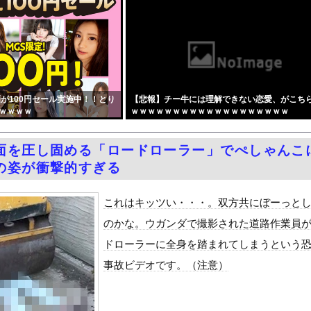
隊、日本海やオホーツク海で軍事演習開始…ウクライナ支援続ける日本...
シャのエロ漫画より優れた体 part5
訳なしで普通に会話。コーチ「今10段階で6ぐらい。来た時は0だっ...
居酒屋行く奴はバカ。ホストの初回なら居酒屋より安く飲めてイケメン...
のえっちな娘になるバイト そして娘堕ちするまでがセット』をra...
が100円セール実施中！！とり
【悲報】チー牛には理解できない恋愛、がこち
月6日の原爆の日にトンデモ持論を展開し物議… → ネット「それ...
ｗｗｗｗ
ｗｗｗｗｗｗｗｗｗｗｗｗｗｗｗｗｗｗｗ
中国人民と連帯して戦おー！悪政高市を打倒するぞー！」
ドがエロい！乳首透け、巨乳おっぱいが最高過ぎる！
面を圧し固める「ロードローラー」でぺしゃんこ
症候群診断後に死亡事故＝運転の無職男（３４）、独断で治療中断―危...
の姿が衝撃的すぎる
油で1980km走行しギネス記録を達成
合った娘達と乱交した話
これはキッツい・・・。双方共にぼーっと
ANTZ」がAmazonでなんと全巻100円ｗｗｗｗｗｗ
のかな。ウガンダで撮影された道路作業員
ダム「決壊」地元民「公式発表より死者多い！」中国政府「住民拘束！...
ドローラーに全身を踏まれてしまうという
代表監督を追及「なぜ負けたのか」
事故ビデオです。（注意）
べきか…1万年ぶり史上最大級の火山の兆し＝韓国の反応
いた。私が上に物を投げるフリをする → 猫はこうなります…