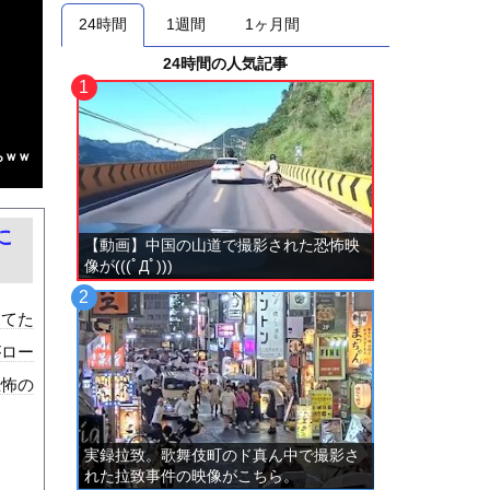
24時間
1週間
1ヶ月間
24時間の人気記事
らｗｗ
に
【動画】中国の山道で撮影された恐怖映
像が(((ﾟДﾟ)))
してた
がロー
恐怖の
実録拉致。歌舞伎町のド真ん中で撮影さ
れた拉致事件の映像がこちら。