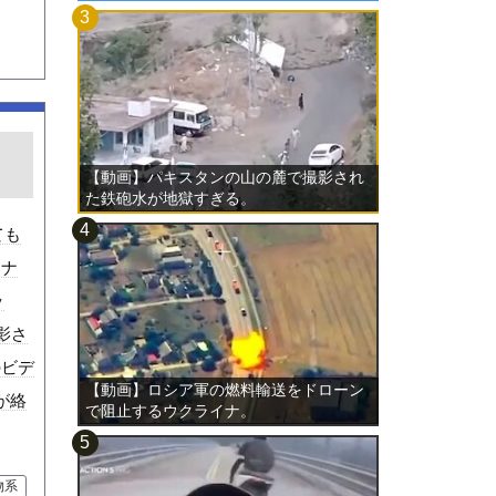
ラ
【動画】パキスタンの山の麓で撮影され
た鉄砲水が地獄すぎる。
ても
ョナ
ッ
影さ
のビデ
【動画】ロシア軍の燃料輸送をドローン
が絡
で阻止するウクライナ。
物系