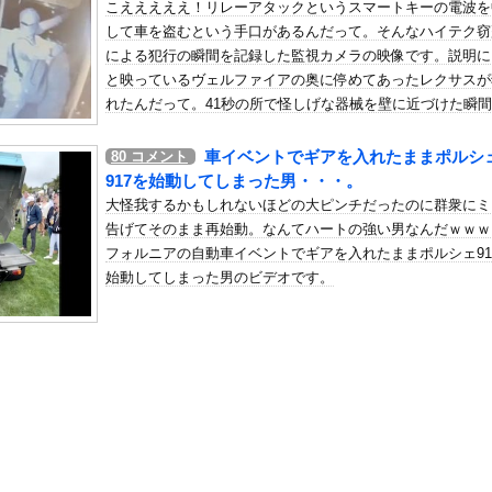
こえええええ！リレーアタックというスマートキーの電波を
年金を払っていないので11年後には生活保護に殺到、どうすんのこれ
して車を盗むという手口があるんだって。そんなハイテク窃
の机がこの女の子の椅子にされてたらｗｗｗ
による犯行の瞬間を記録した監視カメラの映像です。説明に
、可愛すぎる
と映っているヴェルファイアの奥に停めてあったレクサスが
屈みで完全に見えてる動画が拡散されてしまう…
れたんだって。41秒の所で怪しげな器械を壁に近づけた瞬
もうドアが開いてる(@_@;)アンサーバックしてライトが付
いう地雷系の女子高生って好きじゃないの？
ので確認できます。結果的にエンジンをかけるのに手間取り
車イベントでギアを入れたままポルシ
80
コメント
ナンバーワンだ」 熊本地震直後の日本の対応のスピードに世界が衝撃
に終わったそうです。やべーなこれ怖すぎる・・・。
917を始動してしまった男・・・。
にチン凸したアジア人短小男
、爆笑されてしまうｗｗｗ
大怪我するかもしれないほどの大ピンチだったのに群衆にミ
た嫁。まさかと思い長男のDNA鑑定をするがいいな？と問うと、元嫁...
告げてそのまま再始動。なんてハートの強い男なんだｗｗｗ
フォルニアの自動車イベントでギアを入れたままポルシェ91
ロシア軍兵士のHIV感染が2000％急増…ウクライナメディア！
始動してしまった男のビデオです。
のSNS更新が1週間途絶え、様々な憶測が飛び交う。1週間ぶりの投...
管理フォーーーーム！！！」
の金庫触らないでよ！」キチママ『そこに金庫があったから、開けてみ...
8原かれん、衝撃の限界露出wwwww1st写真集でパールTバッ...
があったんです。本当です。信じて下さい」 ←何でこの主張が通らな...
協会さん、W杯予選で外国人審判を性接待していたことが発覚・・・・...
、まだイケるｗｗｗｗｗ