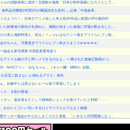
イルの試験発射に成功！北朝鮮が激怒「日本が戦争国家になろうとして...
長、食料品消費税2年間1%の閣議決定を批判 → 記者「中道改革...
ミのようだ！」日本がアニメ化した米人気SF作品に絶賛の声が殺到中
いた財務省の面目が丸潰れに、減税が決まった途端に市場が動き出した...
けの美人海鮮料理人、現る！！←コレはセクシー過ぎてワイらにブッ刺...
のちゃん、可愛過ぎてワイらにブッ刺さりまくりw w w w w...
ー協会を家宅捜索 代表監督選考巡り
なアイドル級の子と即ハメできるのかよ」⇒ 晒された無修正動画がコ...
N・NI-KIファン「みなちゃん」（キャバ嬢・MINA）自殺...
水を交互に飲まないと倒れるグラス」発売
ん、妊娠中とは思えないヒール姿で登場してしまう
ック、８割が賛成・・・・
ッサン、最近母を亡くして精神的ショックを受けていたと判明・・・
、かわいくていい匂いするけどマジでとんでもなく無能
国サッカー協会がやらかしまくりだと発覚、「いきなり共同開催になっ...
の勘違いっぷりがすごい」と報ステ大越キャスターの台詞に視聴者絶句...