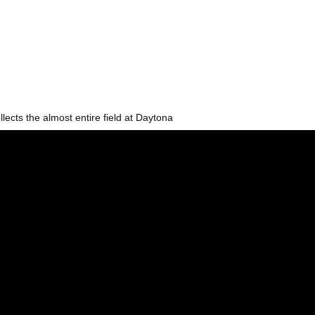
の爆上げ!!一体何が起きているのか??
破壊力ありすぎてクッソワロタｗｗｗｗｗｗｗｗｗ
地震が直撃した結果ｗｗｗｗｗ(※動画あり)
美人が整形か否か判定たのむ！！
を交互に飲まないと倒れるグラス」発売
チューブライディング、チューブの中からの映像が凄い
ects the almost entire field at Daytona
の身分」を量産… 最新AIが人間を欺き始めた！選択を迫られたA...
ーターさん、阿波踊りでワキ祭り
彼女がずっとエアコンを見上げていた。どうしたの？つけた方がいい？...
、帰らぬ人となる
の大学ヤリサーの流出エロ動画（顔出し）が一番抜ける
代表に激怒！『惨憺たる結果、徹底的な刷新が必要だ』と監督や協会を...
唐揚げ屋ｗｗｗｗｗ
癖ブッ刺さりで精子ドクドク作られるわｗｗｗｗ
で行列、出来ない
に点火 マンホールが爆発しふた吹き飛ぶ