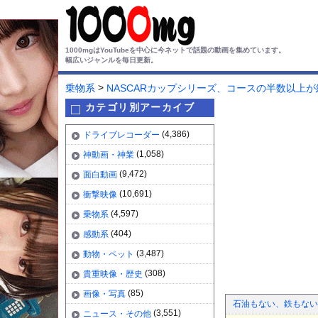
1000mgはYouTubeを中心に今ネットで話題の動画を集めています。
幅広いジャンルを毎日更新。
>
乗物系
NASCARカップシリーズ、コースの半数以上
カテゴリ別アーカイブ
(4,386)
ドライブレコーダー
(1,058)
神動画・神業
(9,472)
面白動画
(10,691)
衝撃映像
(4,597)
乗物系
(404)
感動系
(3,487)
動物・ペット
(308)
貴重映像・歴史
(85)
画像・写真
石油もない、鉄もない
(3,551)
ニュース・その他