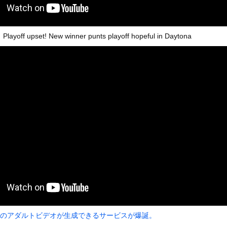
いうＡＶ女優ｗｗｗｗｗｗｗｗｗｗw
ックのり入れたけど出てこないの！！
 upset! New winner punts playoff hopeful in Daytona
）ミニストップでトラックと衝突したドラレコが（ノ∇`）
or 相互RSS
g
が管理しています。 RSS設定 更新順130件まで。それ以降の古いも
子のアダルトビデオが生成できるサービスが爆誕。