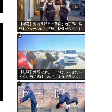
【話題】河内長野市で警官が包丁男に発
砲したシーンのモザ無し映像が公開され
る。
のは表
【動画】沖縄で激しくぶつかってきたバ
イクに当て逃げされてしまうドラレコ。