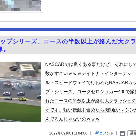
る異世界生活』60話感想 氷上のバトル！レグルスの権能とは！
番組出演タレントから性被害！？←コレマジならヤバくねーか？
シーノースリーブ脇！！
JK姿
ｗｗ
ｗ
ｗｗｗ
ｗｗｗｗｗｗ
クはサービスエリア利用有料化すればサボらず走るし流問題解決じゃね...
Rカップシリーズ、コースの半数以上が絡んだ大ク
んや
像。
ット、怖すぎる…これよく轢かずに止まれたな
4歳男性死亡 8合目付近で意識失う
NASCARでは良くある事だけど、それにし
数がすごいｗｗｗデイトナ・インターナシ
「締めのラーメン欲」の原因は？ 脳の錯覚と真実
ル・スピードウェイで行われたNASCARカ
性」、トレンド1位ｗｗｗｗｗｗ
プ・シリーズ、コークゼロシュガー400で撮
6歳）の豊満Iカップボディをお楽しみしまくりたいよな！
れたコースの半数以上が絡む大クラッシュ
ビスかと思ったら野生の炊飯器で草 ほか
オです。軽い接触も含めたら8割近いマシン
で拡散してるおっぱいポロリ動画、何故か叩かれる・・・
んでるんじゃないのｗｗｗ
」ランキング、ついに発表される
がアジア人にケンカを売った結果ｗｗｗ」 ほか
48
2022年09月01日 04:00 ┃
コメント
┃
乗