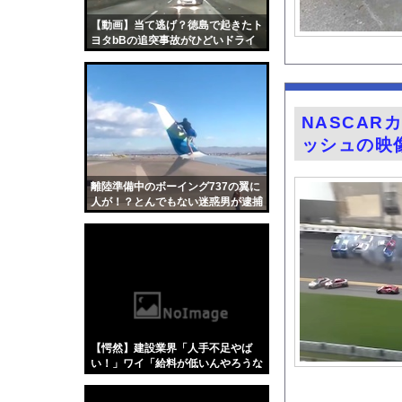
『Re：ゼロから始め
【動画】当て逃げ？徳島で起きたト
【速報】NHK職員が
ヨタbBの追突事故がひどいドライ
ブレコーダー。
田﨑さくらアナ セク
【画像】森香澄さんの
【有能】政府「トラッ
NASCA
【画像】キス釣りする
ッシュの映
【動画】クソガキロケ
富士登山ツアー中に6
離陸準備中のボーイング737の翼に
人が！？とんでもない迷惑男が逮捕
ハムスターの日
される。
【医師解説】飲酒後の
【画像】「異常独身男
グラドル山根千芽（3
【Xの車窓から】オー
【ポロリ悲話】ネット
【愕然】建設業界「人手不足やば
【衝撃】「かわいい虫
い！」ワイ「給料が低いんやろうな
ぁ」→調べた結果w w w w w w w
「アメリカのヤンキー