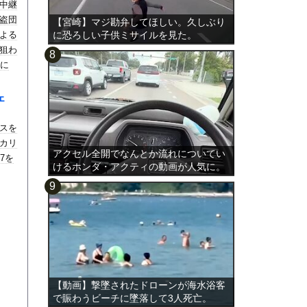
中継
盗団
【宮崎】マジ勘弁してほしい。久しぶり
よる
に恐ろしい子供ミサイルを見た。
狙わ
間に
いた
未遂
ェ
スを
カリ
アクセル全開でなんとか流れについてい
7を
けるホンダ・アクティの動画が人気に。
【動画】撃墜されたドローンが海水浴客
で賑わうビーチに墜落して3人死亡。