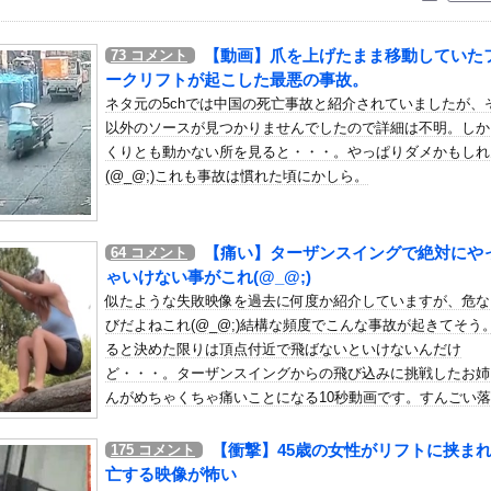
いう自炊最強のメシｗｗｗｗｗｗｗｗ
している。私の知らないスマホで連絡を取り合い、日中会ったりしてい...
【動画】爪を上げたまま移動していた
73
コメント
れ派のパヨおば、自分の家に来られたら全力で拒否るｗｗｗｗｗｗｗｗ...
ークリフトが起こした最悪の事故。
が、仕事が長続きしません。突然仕事に行くのが嫌になって...
ネタ元の5chでは中国の死亡事故と紹介されていましたが、
以外のソースが見つかりませんでしたので詳細は不明。しか
の世界に迷い込んだらどんな人が助けてくれたか、をアイドルの誕生日...
くりとも動かない所を見ると・・・。やっぱりダメかもしれ
G化したらを考えるスレ
(@_@;)これも事故は慣れた頃にかしら。
スメ
ンチも騒げない成績を残す他
【痛い】ターザンスイングで絶対にや
64
コメント
ロナの特殊すぎる後遺症に苦しんでいる模様…お前らの周りにもこんな...
ゃいけない事がこれ(@_@;)
手、ケツがデカすぎ警報ｗｗｗ
似たような失敗映像を過去に何度か紹介していますが、危な
モスやナチス軍艦など露出、熱波でドナウ川が歴史的渇水！
びだよねこれ(@_@;)結構な頻度でこんな事故が起きてそう
ンのお尻！！
ると決めた限りは頂点付近で飛ばないといけないんだけ
ど・・・。ターザンスイングからの飛び込みに挑戦したお姉
に対して）あの子売れますよ』
んがめちゃくちゃ痛いことになる10秒動画です。すんごい
警官が包丁男に発砲したシーンのモザ無し映像が公開される。
方してるし(ﾟoﾟ)
、フェルスタペンのマクラーレン加入の噂に「なぜ調和がある現体制を...
【衝撃】45歳の女性がリフトに挟ま
175
コメント
うこ（47）「こんなオバサンでいいの…？」
亡する映像が怖い