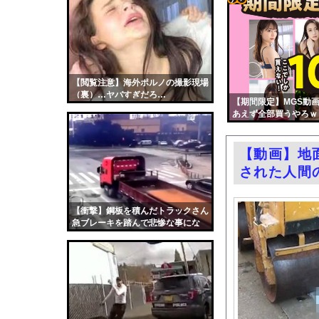
『広島燃ゆ』と『ヤク
コテ
【画像】ジャンポケ斎
リン
エロ漫画『後輩の小悪魔
- 固
【悲報】トレパク絵師
定リ
【閲覧注意】海外ポルノの撮影現場
【悲報】ショートスリ
（裏）…ヤバすぎだろ…
ンク
【期間限定】MGS動画
国税局職員（25）、税
あえず全部買うやろｗ
自動
佐藤寛子、ヌード乳首
更新
【芸能】元EXILE・
【動画】地
ツー
過給なしで420ps。
された人間
ル
嫁がいる前で半ケツ見
渡邊渚さん「私がPTS
【衝撃】鋼板を積んだトラックさん
急ブレーキを踏んで悲惨な事にな
職場の人妻と不倫をし
る。
中国「台風接近！」台
韓国国会、サッカー前
日本旅行キャンセルす
うちのネコが目の前に