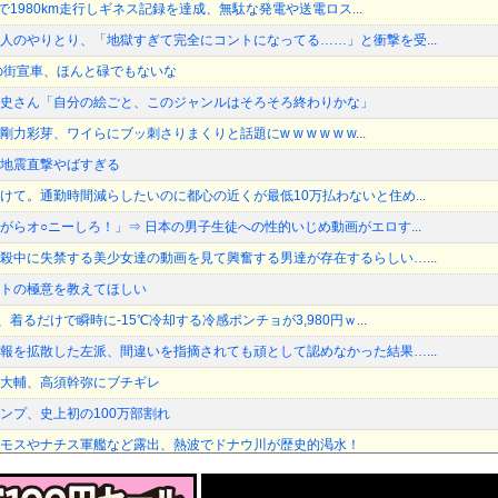
油で1980km走行しギネス記録を達成、無駄な発電や送電ロス...
人のやりとり、「地獄すぎて完全にコントになってる……」と衝撃を受...
の街宣車、ほんと碌でもないな
史さん「自分の絵ごと、このジャンルはそろそろ終わりかな」
彩芽、ワイらにブッ刺さりまくりと話題にw w w w w w...
地震直撃やばすぎる
けて。通勤時間減らしたいのに都心の近くが最低10万払わないと住め...
がらオ○ニーしろ！」⇒ 日本の男子生徒への性的いじめ動画がエロす...
殺中に失禁する美少女達の動画を見て興奮する男達が存在するらしい…...
トの極意を教えてほしい
着るだけで瞬時に-15℃冷却する冷感ポンチョが3,980円ｗ...
報を拡散した左派、間違いを指摘されても頑として認めなかった結果…...
大輔、高須幹弥にブチギレ
ンプ、史上初の100万部割れ
モスやナチス軍艦など露出、熱波でドナウ川が歴史的渇水！
党の街宣車、ほんと碌でもないな