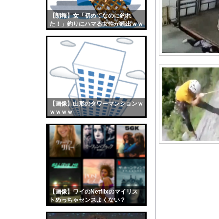
日本人女性インフルエ
【朗報】女「初めてなのに釣れ
【画像】おまえらくん
た！」釣りにハマる女性が続出ｗｗ
【画像】この女優さん
ｗ
【朗報】齋藤飛鳥、前
【画像】おまえらこう
海外「日本よ、お前が
勇気を出して白人美女
10年もの間浮気して
【画像】山形のタワーマンションｗ
ｗｗｗｗ
ウクライナ侵攻以降、
【配信者】「金バエ」
【画像】女の子「危機
私「ちょっと、人の家
【画像】はいだしょう
【号泣】初の日本代表
【画像】ワイのNetflixのマイリス
【悲報】イッヌさん、
トめっちゃセンスよくない？
wwwwwww
イメージDVD界にブレ