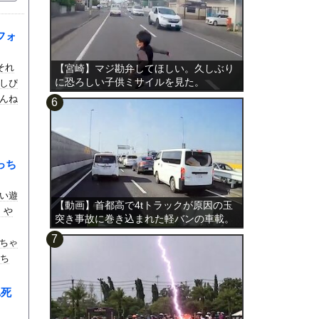
フォ
それ
【宮崎】マジ勘弁してほしい。久しぶり
に恐ろしい子供ミサイルを見た。
しぴ
んね
っち
い遊
【動画】首都高で4tトラックが原因の玉
。や
突き事故に巻き込まれた軽バンの車載。
ちゃ
落ち
れ死