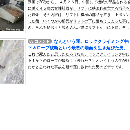
動画は20秒から。 ４月２６日、中国にて機械の部品を作る
ンサー、ライブ配信中に自殺
に働く４５歳の女性社員が、リフトに挟まれ死亡する様子を
の机がこの女の子の椅子にされてたらｗｗｗ
た映像。その内容は、リフトに機械の部品を置き、上ボタン
、可愛すぎる
した後、いくつかの部品がリフトの下に落ちてしまった事に
屈みで完全に見えてる動画が拡散されてしまう…
き、それを拾おうと覗き込んだ際にリフトが下に下降。そし
まれ死亡すると言う内容です。何故リフトが勝手に下降して
いう地雷系の女子高生って好きじゃないの？
たのかは不明で現在調査中との事。
なんという運。ロッククライミング中
69
コメント
ナンバーワンだ」 熊本地震直後の日本の対応のスピードに世界が衝撃
下＆ロープ破断という最悪の場面を生き延びた男。
にチン凸したアジア人短小男
、爆笑されてしまうｗｗｗ
これは死んだと思っただろうなあ。ロッククライミング中に
た嫁。まさかと思い長男のDNA鑑定をするがいいな？と問うと、元嫁...
下！からのロープが破断！（外れた？）というもう人生が終
たかと思われた事故を超幸運に救われた男のビデオです。
ロシア軍兵士のHIV感染が2000％急増…ウクライナメディア！
のSNS更新が1週間途絶え、様々な憶測が飛び交う。1週間ぶりの投...
管理フォーーーーム！！！」
の金庫触らないでよ！」キチママ『そこに金庫があったから、開けてみ...
こ（47）「こんなオバサンでいいの…？」
で感情爆発「使わないんだったら呼ぶな！」福田正博さんが涙の訴え・...
飼い主の『レズプレイ』を見てドン引き・・・
イク確定の超大型新人が爆誕するwwwww黒髪清純乙女・黒川結、...