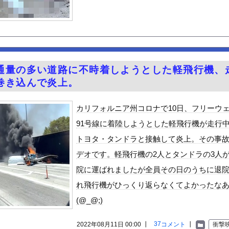
さぁ！君らがちゃんと納税してくれないとこうなっちゃうけどどうする...
、日本人離れした美貌ｗｗｗｗｗｗｗ
なみアナ 巨乳 ＆ ノースリーブ！！【GIF動画あり】
じわと逝き始める
る美味い魚教えて
通量の多い道路に不時着しようとした軽飛行機、
e Mujica』7話感想 再び集まる5人！最後のCR...
巻き込んで炎上。
のプラスチック部品強度がこちらｗｗｗｗｗｗｗｗｗ
ん 魅惑のマーメイドすぎるｗｗｗｗｗｗｗｗ
カリフォルニア州コロナで10日、フリーウ
観光地がない・・・
91号線に着陸しようとした軽飛行機が走行
0％OFFキャンペーン第4弾が始まったぞー！
トヨタ・タンドラと接触して炎上。その事
ン食べるんだけどどれがいいかな！？w
デオです。軽飛行機の2人とタンドラの3人
と実質200万円以上の支援物資を寄付してしまう・・・
院に運ばれましたが全員その日のうちに退
ビスかと思ったら野生の炊飯器で草 ほか
れ飛行機がひっくり返らなくてよかったな
で拡散してるおっぱいポロリ動画、何故か叩かれる・・・
(@_@;)
」ランキング、ついに発表される
がアジア人にケンカを売った結果ｗｗｗ」 ほか
37
2022年08月11日 00:00 ┃
コメント
┃
衝撃