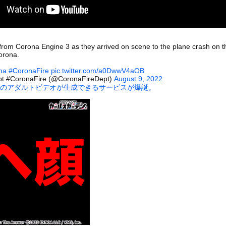
いうＡＶ女優ｗｗｗｗｗｗｗｗｗｗw
ックのり入れたけど出てこないの！！
）
rom Corona Engine 3 as they arrived on scene to the plane crash on t
ローンをネット発射装置で撃墜するウクライナ。
orona.
na
#CoronaFire
pic.twitter.com/a0DwwV4aOB
pt #CoronaFire (@CoronaFireDept)
August 9, 2022
子のアダルトビデオが生成できるサービスが爆誕。
or 相互RSS
g
が管理しています。 RSS設定 更新順130件まで。それ以降の古いも