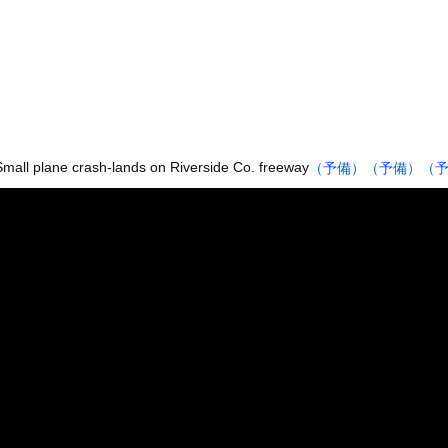
ンさん、溶けるｗｗｗｗｗｗｗｗｗｗｗｗｗｗ
たくなる「笑える画像・最高な画像」貼っていけｗｗｗｗｗ
出会った小学生と大人になってから再会し結婚した男、めちゃくちゃ叩...
』とか『社交辞令』がマジでわからなくて怖い
前を走る車に巨大な岩が直撃
「扉」が出現？ 最新パノラマ画像に写り込んだ人工物らしき地形を巡...
mall plane crash-lands on Riverside Co. freeway
（予備）
（予備）
（
に夢中なアメリカ人は迷惑?」日本人の回答が的確すぎた
ナさん、あずにゃんのあずにゃんが張ってしまう
た。今日はおひとり様で！ → 一蘭みたいなカウンターはこちらです...
ータースライダーをやるとこうなる
の大学ヤリサーの流出エロ動画（顔出し）が一番抜ける
代表に激怒！『惨憺たる結果、徹底的な刷新が必要だ』と監督や協会を...
唐揚げ屋ｗｗｗｗｗ
癖ブッ刺さりで精子ドクドク作られるわｗｗｗｗ
で行列、出来ない
に点火 マンホールが爆発しふた吹き飛ぶ