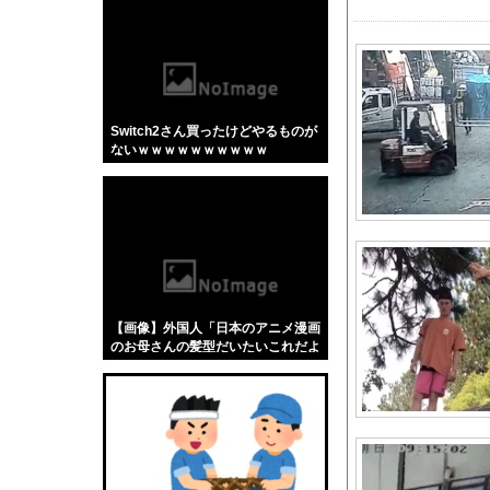
【悲報】「蕎麦」とか
【4/4】嫁が浮気を
【動画】 移民受け入
44歳バツイチなんだ
Switch2さん買ったけどやるものが
【シャニマス】人魚姫
ないｗｗｗｗｗｗｗｗｗｗ
もしも日本全土がRP
車中泊できる軽のオス
ヤク奥川、ファンもア
【悲報】ケンコバがコ
【画像】女子バレー選
川底に沈んでいたマン
【画像】外国人「日本のアニメ漫画
竹﨑由佳アナ ピタパ
のお母さんの髪型だいたいこれだよ
なwwwwwwwww」←コレは分かる
佐久間宣行『（井上和
w w w w w w w w
【話題】河内長野市で
元F1王者ハッキネン
【画像】 はいだしょ