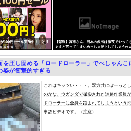
ルト燃ゆ』を比較←カープファンの反応「新井監督2年目と似ている」...
藤「性行為の許諾は取ったことありません」
地雷女子をデカチンで理解らせる話』をrawやhitomiを使わ...
の江口寿史さん、開き直って言い訳してしまう。全く反省してないと話...
ーパー堀大輔さん、リスナーから「寝たほうがいい！」と言われてガチ...
が100円セール実施中！！とり
【悲報】高市さん、熊本の救出は徹夜でやって
務調査で知り合った納税者の自宅に出入りしお小遣い1億5000万...
ｗｗｗｗ
ますと言ってしまいめっちゃ炎上してしまうw w 
濡れ場がエロ過ぎる！ヘアヌード写真集の全裸、全盛期グラビア、最高...
w w w w w
黒木啓司、妻・宮崎麗果被告へのDV事案で逮捕されていた 宮崎は...
面を圧し固める「ロードローラー」でぺしゃんこ
しかもL型エンジン…このS31Zいくらかかってるんだ…
の姿が衝撃的すぎる
せて不倫を誘う保育士の永野紬さん
Dと診断された当時、世間はまだPTSDという言葉は浸透されてい...
これはキッツい・・・。双方共にぼーっと
て、ついに、、、
のかな。ウガンダで撮影された道路作業員
風13号「三峡直撃予測」中国「上流大洪水！（三峡上流」中国都市「...
ドローラーに全身を踏まれてしまうという
代表監督を追及「なぜ負けたのか」
事故ビデオです。（注意）
べきか…1万年ぶり史上最大級の火山の兆し＝韓国の反応
いた。私が上に物を投げるフリをする → 猫はこうなります…