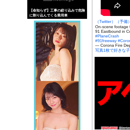
【画像】伊藤舞雪とか
【命知らず】工事の絞り込みで危険
【緊急】肛門にスティ
に割り込んでくる乗用車
お知らせ
（Twitter）
（予備
On-scene footage f
【動画】ロシア軍のド
91 Eastbound in C
#PlaneCrash
#91freeway
#Coro
— Corona Fire De
写真1枚で好きな
Powered by livedo
1000m
このページは
示されません。