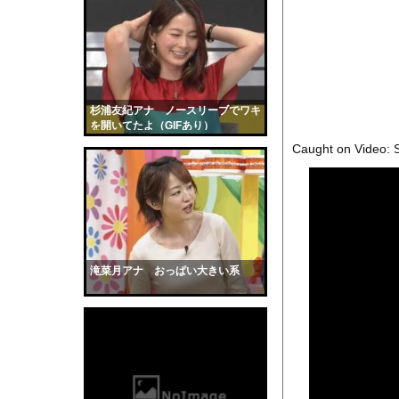
【画像】日本のライオ
【画像】思わず保存し
【衝撃】大学生の頃に
ASDなんやが『冗談
【動画】山道で落石。
杉浦友紀アナ ノースリーブでワキ
を開いてたよ（GIFあり）
またしても火星に謎の
Caught on Video: S
【仰天】外国人「日本
【画像】NHK女子ア
彼女はお腹が空いてい
全く泳げない人がウォ
【黒歴史】こういう昔
滝菜月アナ おっぱい大きい系
韓国人「安貞桓が韓国
ケンタッキーとか言う
【画像】このAVが性
【悲報】味噌ラーメン
【中国】男の子が爆竹