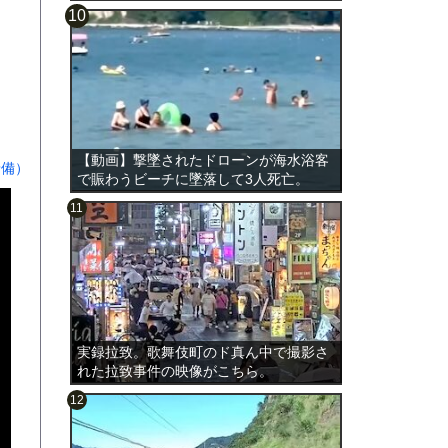
【動画】撃墜されたドローンが海水浴客
予備）
で賑わうビーチに墜落して3人死亡。
実録拉致。歌舞伎町のド真ん中で撮影さ
れた拉致事件の映像がこちら。