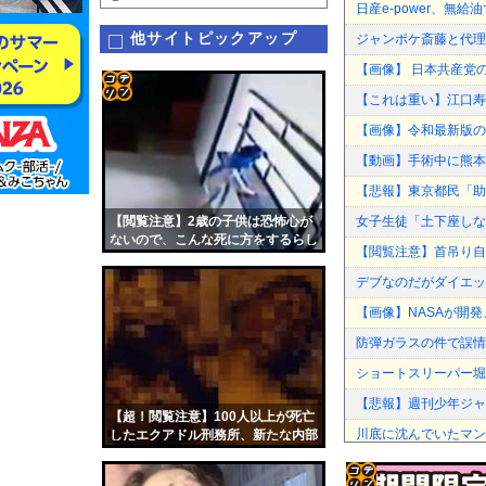
日産e-power、無給
他サイトピックアップ
ジャンポケ斎藤と代理
【画像】 日本共産党
【これは重い】江口寿
コテ
【画像】令和最新版の剛力
リン
【動画】手術中に熊本
- 固
【悲報】東京都民「助
定リ
【閲覧注意】2歳の子供は恐怖心が
女子生徒「土下座しな
ンク
ないので、こんな死に方をするらし
【閲覧注意】首吊り自
い…
自動
デブなのだがダイエッ
更新
【画像】NASAが開発、
ツー
防弾ガラスの件で誤情
ル
ショートスリーパー堀
【悲報】週刊少年ジャ
【超！閲覧注意】100人以上が死亡
川底に沈んでいたマン
したエクアドル刑務所、新たな内部
映像が流出…ヤバすぎる
【ニュース】日本共産