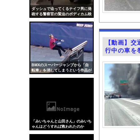
【怒報】国税庁「あの
ダッシュで迫ってくるナイフ男に発
【画像】山本未来アナ
砲する警察官の緊迫のボディカム映
像。
三山賀子アナと森山み
【悲報】ロシア、じわ
今の時期 河口で釣れ
【動画】交
『BanG Dream! Av
行中の車を
【動画】中国製自動車
【Mステ】西川貴教さ
BMXのスーパージャンプから「自
転車」を消してしまうという作品が
【悲報】埼玉県、何も
面白い。
FANZAで夏の動画5
【画像】カップラーメ
【朗報】ヒカキンなん
【Xの車窓から】オー
【ポロリ悲話】ネット
「みいちゃんと山田さん」のみいち
【衝撃】「かわいい虫
ゃんはどうすれば救われたのか
「アメリカのヤンキー