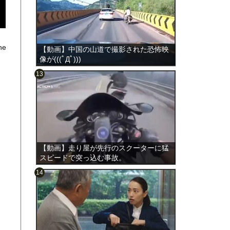
he
【動画】中国の山道で撮影された恐怖映
像が(((ﾟДﾟ)))
のは表
【動画】走り屋が先行のスクーターに猛
スピードで突っ込む事故。