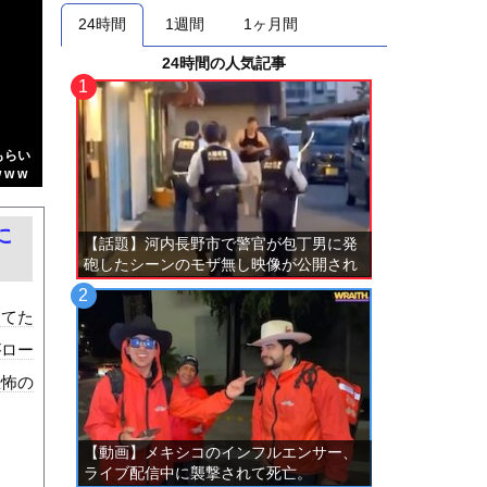
24時間
1週間
1ヶ月間
24時間の人気記事
もらい
w w
に
【話題】河内長野市で警官が包丁男に発
砲したシーンのモザ無し映像が公開され
る。
してた
がロー
恐怖の
【動画】メキシコのインフルエンサー、
ライブ配信中に襲撃されて死亡。