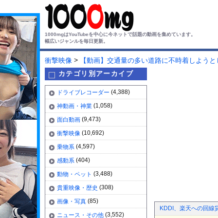
1000mgはYouTubeを中心に今ネットで話題の動画を集めています。
幅広いジャンルを毎日更新。
>
衝撃映像
【動画】交通量の多い道路に不時着しようと
カテゴリ別アーカイブ
(4,388)
ドライブレコーダー
(1,058)
神動画・神業
(9,473)
面白動画
(10,692)
衝撃映像
(4,597)
乗物系
(404)
感動系
(3,488)
動物・ペット
(308)
貴重映像・歴史
(85)
画像・写真
KDDI、楽天への回線
(3,552)
ニュース・その他