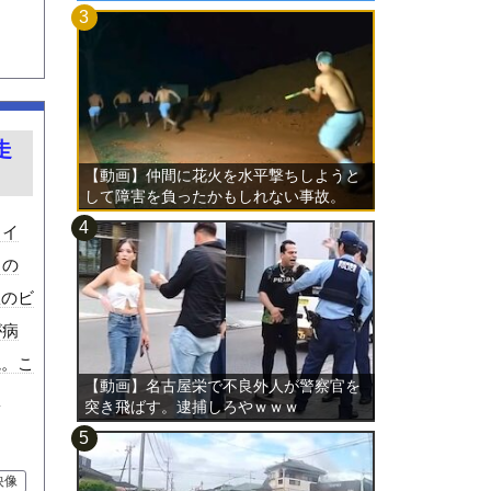
走
【動画】仲間に花火を水平撃ちしようと
して障害を負ったかもしれない事故。
ェイ
中の
故のビ
が病
院。こ
【動画】名古屋栄で不良外人が警察官を
あ
突き飛ばす。逮捕しろやｗｗｗ
映像