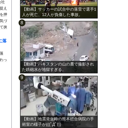
会社
捉え
【動画】サッカーの試合中の落雷で選手1
を押
人が死亡、12人が負傷した事故。
気づ
て挟
いっ
に落
落
わっ
【動画】パキスタンの山の麓で撮影され
た鉄砲水が地獄すぎる。
【動画】地震発生時の熊本総合病院の手
術室の様子が(((ﾟДﾟ)))