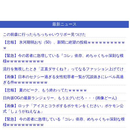
最新ニュース
この前森に行ったらちっちゃいウリボー見つけた
【悲報】 氷河期弱おぢ（50）、新聞に絶望の投稿ｗｗｗｗｗｗｗｗｗｗ
ｗ
【緊急】今の若者に急増している『コレ』依存、めちゃくちゃ深刻な模
様w w w w w w w w w w
流行を無視したとき「正直ダサくね？」ってなるファッション上げてけ
【画像】日本のセクシー過ぎる女性犯罪者一覧が冗談抜きにレベル高過
ぎる件w w w w w w w w w
【悲報】 夏のピーク、もう終わってたｗｗｗｗｗ
日向坂OGの最新ランジェリー、もうエグいだろ・・・(画像どーん)
【画像】ロッテ「アイスとコラボするポケモンをください」ポケモン公
式「しょうがねえなぁ」
【緊急】 今の若者に急増している『コレ』依存、めちゃくちゃ深刻な模
様w w w w w w w w w w