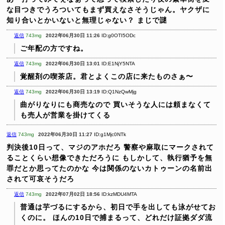
な目つきでうろついてもまず買えなさそうじゃん。ヤクザに
知り合いとかいないと無理じゃない？
まじで謎
返信
743mg
2022年06月30日 11:26
ID:g0OTI5ODc
ご年配の方ですね。
返信
743mg
2022年06月30日 13:01
ID:E1NjY5NTA
覚醒剤の喫茶店。君とよくこの店に来たものさぁ〜
返信
743mg
2022年06月30日 13:19
ID:Q1NzQwMjg
曲がりなりにも商売なので
買いそうな人には頼まなくて
も売人が営業を掛けてくる
返信
743mg
2022年06月30日 11:27
ID:g1Mjc0NTk
判決後10日って、マジのアホだろ
警察や麻取にマークされて
ることくらい想像できただろうに
もしかして、執行猶予を無
罪だとか思ってたのかな
今は関係のないカトゥーンの名前出
されて可哀そうだろ
返信
743mg
2022年07月02日 18:56
ID:kzMDU4MTA
普通は芋づるにするから、初日で手を出しても泳がせてお
くのに。
ほんの10日で捕まるって、どれだけ証拠ダダ流