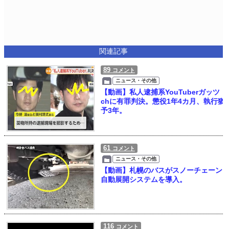
関連記事
89
コメント
ニュース・その他
【動画】私人逮捕系YouTuberガッツ
chに有罪判決。懲役1年4カ月、執行猶
予3年。
61
コメント
ニュース・その他
【動画】札幌のバスがスノーチェーン
自動展開システムを導入。
116
コメント