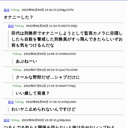
返信
743mg
2022年06月30日 10:34
ID:Q3Mjg1NTM
オナニーした？
返信
743mg
2022年06月30日 11:24
ID:M3OTc3MjQ
田代は刑務所でオナニーしようとして監視カメラに目隠し
したら自殺を警戒した刑務員がすっ飛んできたらしいぞお
前も気をつけるんだな
743mg
2022年06月30日 14:08
ID:A0MDU4ODI
あぶねーい
743mg
2022年07月01日 00:23
ID:QwOTEzODM
クールな野郎だぜ…シャブだけに
743mg
2022年07月01日 17:03
ID:MwNTY5NjQ
いい歳して発達？
返信
743mg
2022年06月30日 17:26
ID:A0NjAyNDc
わいヤニ止められないんですけど
返信
743mg
2022年06月30日 10:39
ID:g5MjIyMzk
つるんでる奴らと関係を切らないと抜け出せないンゴねえ。