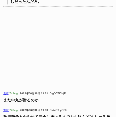
しだったんだろ。
返信
743mg
2022年06月30日 11:31
ID:g0OTI5MjE
また中丸が謝るのか
返信
743mg
2022年06月30日 11:33
ID:AxOTcyODU
執行猶予とかやめて完全に抜けるまでぶち込んどけよ
一生抜