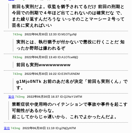
前回も実刑だよ。収監を猶予されてるだけ
前回の刑期と
今回での刑期で４年ほど出てこれないのは確実だな
で、
また繰り返すんだろうな
いっそのことマーシー２号って
芸名に変えればいい
743mg
2022年06月30日 12:33
ID:M1OTgzNjI
実刑とは、執行猶予が付かないで懲役に行くことだ
知
ったか野郎は嫌われるぞ
743mg
2022年06月30日 13:43
ID:A1OTcwMjQ
前回も実刑wwwwwwwww
743mg
2022年06月30日 16:22
ID:E3NTU0NDM
g1Mjc0NTk
お前のあだ名が決定「前回も実刑くん」で
す。
返信
743mg
2022年06月30日 16:37
ID:Q2NzY1MTM
禁断症状や使用時のハイテンションで事故や事件を起こす
可能性があるからな。
起こしてからじゃ遅いから、これでよかったんだよ。
返信
743mg
2022年06月30日 11:10
ID:g2NjQyNTM