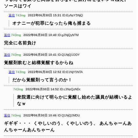
ソースはワイ
返信
743mg
2022年06月30日 15:31
ID:EyNzY5NjQ
オナニーが犯罪になったら俺も捕まる
返信
743mg
2022年06月30日 10:40
ID:g2NjQyNTM
完全に名前負け
返信
743mg
2022年06月30日 10:41
ID:Q1NjQ1ODY
覚醒剤飲むと結構覚醒するからね
返信
743mg
2022年06月30日 12:52
ID:E1NjY5NTA
だから覚醒剤って言うのか！
743mg
2022年06月30日 14:52
ID:c3NzQzNDc
衆院選に向けて明らかに覚醒し始めた議員が結構いるよ
なｗ
返信
743mg
2022年06月30日 10:46
ID:Q1NjQ2MDU
ギギギ・・・
くやしいのう、くやしいのう、
あんちゃーんあ
んちゃーんあんちゃーん