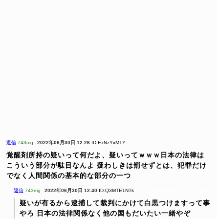
返信
743mg
2022年06月30日 12:26
ID:ExNzYxMTY
覚醒剤所持の疑いって何だよ、疑いってｗｗｗ日本の法律は
こういう部分が駄目なんよ
疑わしきは罰せずとは、犯罪だけ
でなく人間関係の基本的な部分の一つ
返信
743mg
2022年06月30日 12:40
ID:Q3MTE1NTk
疑いが有るから逮捕して裁判にかけて白黒つけますって事
やろ
日本の法律関係なく他の国もだいたい一緒やぞ