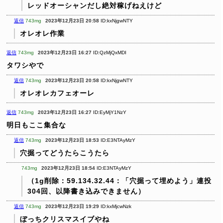
レッドオーシャンだし絶対稼げねえけど
返信
743mg
2023年12月23日 20:58
ID:kxNjgwNTY
オレオレ作業
返信
743mg
2023年12月23日 16:27
ID:QzMjQxMDI
タワシやで
返信
743mg
2023年12月23日 20:58
ID:kxNjgwNTY
オレオレカフェオーレ
返信
743mg
2023年12月23日 16:27
ID:EyMjY1NzY
明日もここ集合な
返信
743mg
2023年12月23日 18:53
ID:E3NTAyMzY
穴掘ってどうたらこうたら
743mg
2023年12月23日 18:54
ID:E3NTAyMzY
（1g削除：59.134.32.44：「穴掘って埋めよう」連投
304回、以降書き込みできません）
返信
743mg
2023年12月23日 19:29
ID:kxMjcwNzk
ぼっちクリスマスイブやね