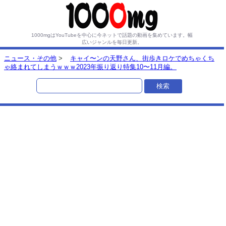
1000mgはYouTubeを中心に今ネットで話題の動画を集めています。
幅
広いジャンルを毎日更新。
ニュース・その他
>
キャイ〜ンの天野さん、街歩きロケでめちゃくち
ゃ絡まれてしまうｗｗｗ2023年振り返り特集10〜11月編。