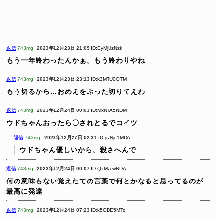
返信
743mg
2023年12月23日 21:09
ID:EyMjUzNzk
もう一年終わったんかぁ。もう終わりやね
返信
743mg
2023年12月23日 23:13
ID:k3MTU0OTM
もう切るから…おめえをぶった切りてえわ
返信
743mg
2023年12月24日 00:03
ID:MxNTA5NDM
ウドちゃんおったら〇されとるでコイツ
返信
743mg
2023年12月27日 02:31
ID:gzNjc1MDA
ウドちゃん優しいから、殺さへんで
返信
743mg
2023年12月24日 00:07
ID:QzMzcwNDA
何の意味もない覚えたての言葉で何とかなると思ってるのが
最高に発達
返信
743mg
2023年12月24日 07:23
ID:k5ODE5MTc