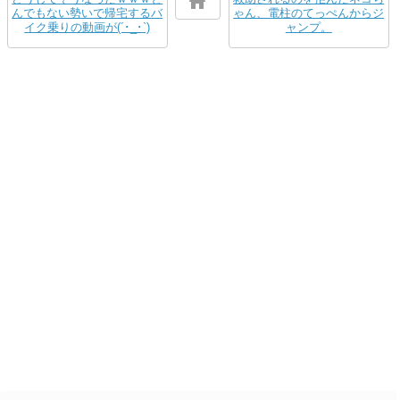
んでもない勢いで帰宅するバ
ゃん、電柱のてっぺんからジ
イク乗りの動画が(´･_･`)
ャンプ。