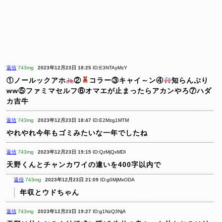
返信
743mg
2023年12月23日 18:25
ID:E3NTAyMzY
①ノールックアホ
②
コラー③キャイ～ン④
知らんぷり
ww⑤ファミマセルフ⑥オマエが止まったらアカンやろ⑦ハダ
カ吉牛
返信
743mg
2023年12月23日 18:47
ID:E2Mzg1MTM
やれやれ今年もゴミみたいな一年でしたね
返信
743mg
2023年12月23日 19:15
ID:QzMjQxMDI
天野くんとチャンカワイの違いを400字以内で
返信
743mg
2023年12月23日 21:09
ID:g0MjMxODA
年収とウドちゃん
返信
743mg
2023年12月23日 19:27
ID:g1NzQ3NjA