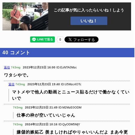
この記事が気に入ったら
いいね！しよう
いいね！
40
コメント
返信
743mg
2023年12月23日 16:00
ID:EzNTA0Mzc
ワタシやで。
返信
743mg
2023年12月23日 19:40
ID:U5Mzc4OTc
マトメやで他人の動画とニュース貼るだけで働かなくてい
いで
743mg
2023年12月23日 21:49
ID:M2MzE0ODM
仕事の枠が空いていいじゃん
743mg
2024年12月22日 10:16
ID:QyODM5MjY
嫌儲的嫉妬乙
羨ましければやりゃいいんだよ
まあ今更