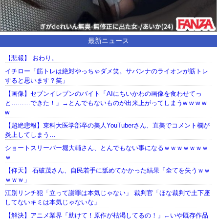
最新ニュース
【悲報】 おわり。
イチロー「筋トレは絶対やっちゃダメ笑。サバンナのライオンが筋トレ
すると思います？笑」
【画像】セブンイレブンのバイト「AIにちいかわの画像を食わせてっ
と………できた！」→とんでもないものが出来上がってしまうw w w w
w
【超絶悲報】東科大医学部卒の美人YouTuberさん、直美でコメント欄が
炎上してしまう…
ショートスリーバー堀大輔さん、とんでもない事になるｗｗｗｗｗｗｗ
ｗ
【仰天】 石破茂さん、自民若手に舐めてかかった結果「全てを失うｗｗ
ｗｗｗ」
江別リンチ犯「立って謝罪は本気じゃない」 裁判官「ほな裁判で土下座
してないキミは本気じゃないな」
【解決】アニメ業界「助けて！原作が枯渇してるの！」←いや既存作品