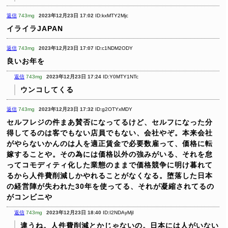
返信
743mg
2023年12月23日 17:02
ID:kxMTY2Mjc
イライラJAPAN
返信
743mg
2023年12月23日 17:07
ID:c1NDM2ODY
良いお年を
返信
743mg
2023年12月23日 17:24
ID:Y0MTY1NTc
ウンコしてくる
返信
743mg
2023年12月23日 17:32
ID:g2OTYxMDY
セルフレジの件まあ賛否になってるけど、セルフになった分
得してるのは客でもない店員でもない、会社やぞ。本来会社
がやらないかんのは人を適正賃金で必要数雇って、価格に転
嫁することや。その為には価格以外の強みがいる、それを怠
ってコモディティ化した業態のままで価格競争に明け暮れて
るから人件費削減しかやれることがなくなる。堕落した日本
の経営陣が失われた30年を使ってる、それが凝縮されてるの
がコンビニや
返信
743mg
2023年12月23日 18:40
ID:I2NDAyMjI
違うね。人件費削減とかじゃないの。日本には人がいない