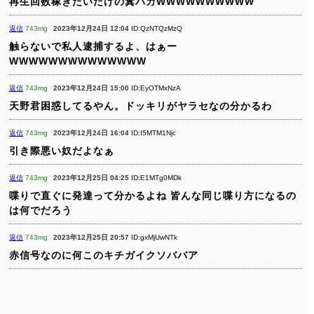
再生回数稼ぎたいだけの糞バカWWWWWWWWWW
返信
743mg
2023年12月24日 12:04
ID:QzNTQzMzQ
触らないで私人逮捕するよ、はぁー
WWWWWWWWWWWWWW
返信
743mg
2023年12月24日 15:00
ID:EyOTMxNzA
天野君困惑してるやん。ドッキリがヤラセなの分かるわ
返信
743mg
2023年12月24日 16:04
ID:I5MTM1Njc
引き際悪い奴だよなぁ
返信
743mg
2023年12月25日 04:25
ID:E1MTg0MDk
喋りで直ぐに発達って分かるよね
皆んな同じ喋り方になるの
は何でだろう
返信
743mg
2023年12月25日 20:57
ID:gxMjUwNTk
赤信号なのに何このキチガイクソババア