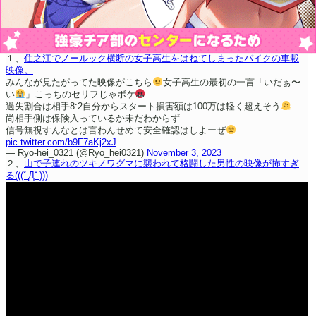
１、
住之江でノールック横断の女子高生をはねてしまったバイクの車載
映像。
みんなが見たがってた映像が
こちら
女子高生の最初の一言
「いだぁ〜
い
」
こっちのセリフじゃボケ
過失割合は相手8:2自分からスタート
損害額は100万は軽く超えそう
尚相手側は保険入っているか
未だわからず…
信号無視すんなとは言わん
せめて安全確認はしよーぜ
pic.twitter.com/b9F7aKj2xJ
— Ryo-hei_0321 (@Ryo_hei0321)
November 3, 2023
２、
山で子連れのツキノワグマに襲われて格闘した男性の映像が怖すぎ
る(((ﾟДﾟ)))