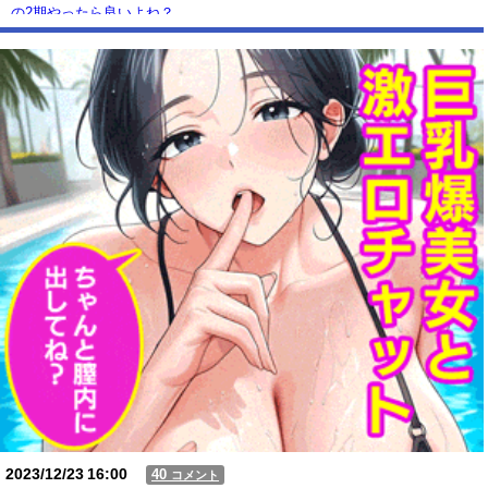
の2期やったら良いよね？
江別リンチ犯「立って謝罪は本気じゃない」 裁判官「ほな裁判で土下座
してないキミは本気じゃないな」
【動画】USJの禁止エリアに子どもたちが続々乱入 → スタッフが注意し
ても止まらない事態に
Powered by livedoor 相互RSS
2023/12/23
16:00
40
コメント