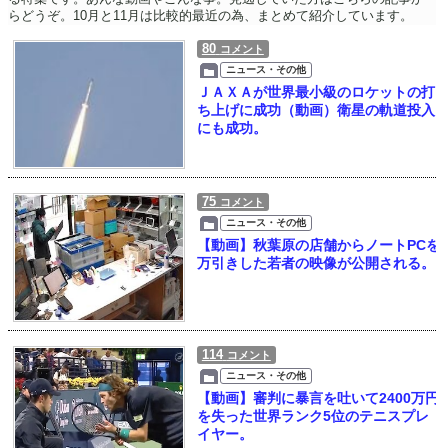
らどうぞ。10月と11月は比較的最近の為、まとめて紹介しています。
80
コメント
ニュース・その他
ＪＡＸＡが世界最小級のロケットの打
ち上げに成功（動画）衛星の軌道投入
にも成功。
75
コメント
ニュース・その他
【動画】秋葉原の店舗からノートPCを
万引きした若者の映像が公開される。
114
コメント
ニュース・その他
【動画】審判に暴言を吐いて2400万円
を失った世界ランク5位のテニスプレ
イヤー。