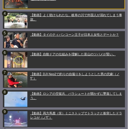
【動画】よく助けられたな。岐阜の川で外国人が溺れてしまう事
故。
【動画】タイのティパンコーン王子が日本人女性とデートか？
【動画】自動ドアの仕組みを理解した富山のツバメが賢い。
【動画】DJI Neo2で釣りの自撮りをしようとした男の悲劇（ノ
∇`）
【動画】ロシアの空挺兵、パラシュートが開かずに墜落してしま
う。
【動画】両方馬鹿（笑）ミニストップでトラックと衝突したドラ
レコが（ノ∇`）