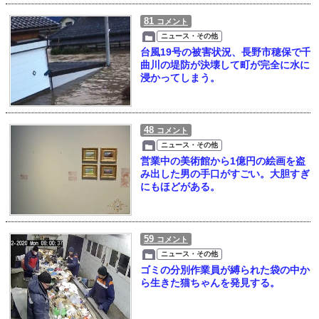
81
コメント
ニュース・その他
台風19号の被害状況、長野市穂保で千
曲川の堤防が決壊して町が完全に水に
浸かってしまう。
48
コメント
ニュース・その他
営業中の美術館から1億円の絵画を盗
み出した男の手口がすごい。大胆すぎ
にもほどがある。
59
コメント
ニュース・その他
ゴミの分別作業員が縛られた袋の中か
ら生きた猫ちゃんを発見する。