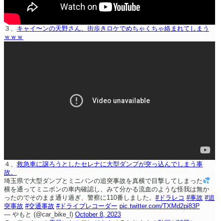
３、
キャイ〜ンの天野さん、街歩きロケでめちゃくちゃ絡まれてしまう
ｗｗｗ
４、
救急車に譲ろうとしたセレナに大型ダンプが突っ込んでしまう事
故。
埼玉県で大型ダンプとミニバンの追突事故を真横で目撃してしまった
横を通ってミニボンの車内確認し、みて分かる流血のような怪我は無か
ったのでそのまま通り過ぎ、警察に110番しました。
#ドラレコ
#事故
#追
突事故
#交通事故
#ドライブレコーダー
pic.twitter.com/TXMd2pi83P
— やもと (@car_bike_l)
October 8, 2023