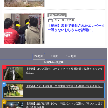
196
コメント
ニュース・その他
【動画】渋谷で撮影されたエレベータ
ー通さないおじさんが話題に。
24時間
1週間
1ヶ月間
24時間の人気記事
【動画】ロシア軍のドローンをネット発射装置で撃墜するウクラ
イナ。
【動画】これはお見事。中国重慶市で珍しい事故が撮影される。
【動画】逃げる判断はやっ！埼玉でスマホ運転のプリウスに当て
逃げされる車載。