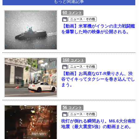
もっと関連記事
60
コメント
ニュース・その他
【動画】米軍機がイランの主力戦闘艦
を爆撃した時の映像が公開される。
160
コメント
ニュース・その他
【動画】お馬鹿なGT-R乗りさん、渋
谷でイキってタクシーを巻き込んでし
まう。
56
コメント
ニュース・その他
街灯が倒れる瞬間あり。M6.6大分南部
地震（最大震度5強）の動画まとめ。