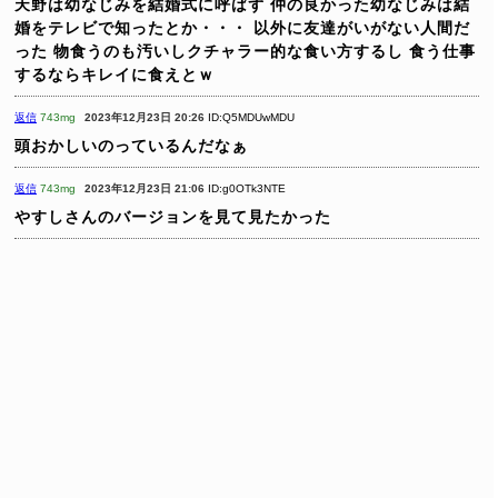
天野は幼なじみを結婚式に呼ばず
仲の良かった幼なじみは結
婚をテレビで知ったとか・・・
以外に友達がいがない人間だ
った
物食うのも汚いしクチャラー的な食い方するし
食う仕事
するならキレイに食えとｗ
返信
743mg
2023年12月23日 20:26
ID:Q5MDUwMDU
頭おかしいのっているんだなぁ
返信
743mg
2023年12月23日 21:06
ID:g0OTk3NTE
やすしさんのバージョンを見て見たかった