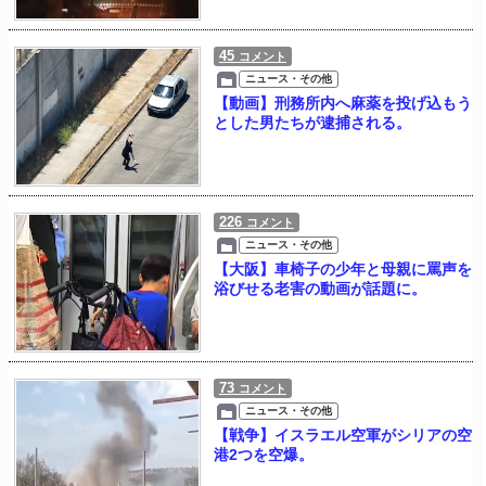
45
コメント
ニュース・その他
【動画】刑務所内へ麻薬を投げ込もう
とした男たちが逮捕される。
226
コメント
ニュース・その他
【大阪】車椅子の少年と母親に罵声を
浴びせる老害の動画が話題に。
73
コメント
ニュース・その他
【戦争】イスラエル空軍がシリアの空
港2つを空爆。