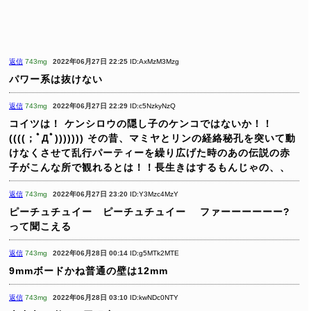
返信
743mg
2022年06月27日 22:25
ID:AxMzM3Mzg
パワー系は抜けない
返信
743mg
2022年06月27日 22:29
ID:c5NzkyNzQ
コイツは！
ケンシロウの隠し子のケンコではないか！！
((((；ﾟДﾟ)))))))
その昔、マミヤとリンの経絡秘孔を突いて動
けなくさせて乱行パーティーを繰り広げた時のあの伝説の赤
子がこんな所で観れるとは！！長生きはするもんじゃの、、
返信
743mg
2022年06月27日 23:20
ID:Y3Mzc4MzY
ピーチュチュイー ピーチュチュイー
ファーーーーーー?
って聞こえる
返信
743mg
2022年06月28日 00:14
ID:g5MTk2MTE
9mmボードかね普通の壁は12mm
返信
743mg
2022年06月28日 03:10
ID:kwNDc0NTY