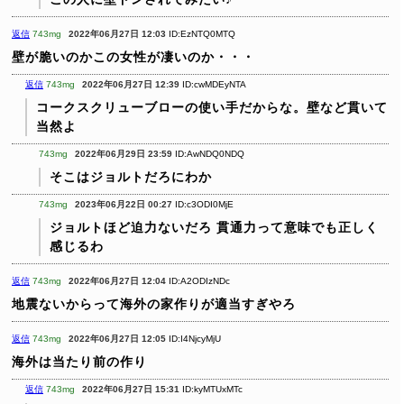
返信
743mg
2022年06月27日 12:03
ID:EzNTQ0MTQ
壁が脆いのかこの女性が凄いのか・・・
返信
743mg
2022年06月27日 12:39
ID:cwMDEyNTA
コークスクリューブローの使い手だからな。壁など貫いて
当然よ
743mg
2022年06月29日 23:59
ID:AwNDQ0NDQ
そこはジョルトだろにわか
743mg
2023年06月22日 00:27
ID:c3ODI0MjE
ジョルトほど迫力ないだろ
貫通力って意味でも正しく
感じるわ
返信
743mg
2022年06月27日 12:04
ID:A2ODIzNDc
地震ないからって海外の家作りが適当すぎやろ
返信
743mg
2022年06月27日 12:05
ID:I4NjcyMjU
海外は当たり前の作り
返信
743mg
2022年06月27日 15:31
ID:kyMTUxMTc