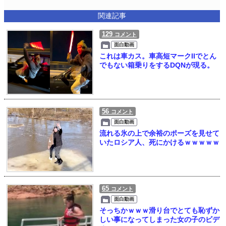
関連記事
129
コメント
面白動画
これは車カス。車高短マークIIでとん
でもない箱乗りをするDQNが現る。
56
コメント
面白動画
流れる氷の上で余裕のポーズを見せて
いたロシア人、死にかけるｗｗｗｗｗ
65
コメント
面白動画
そっちかｗｗｗ滑り台でとても恥ずか
しい事になってしまった女の子のビデ