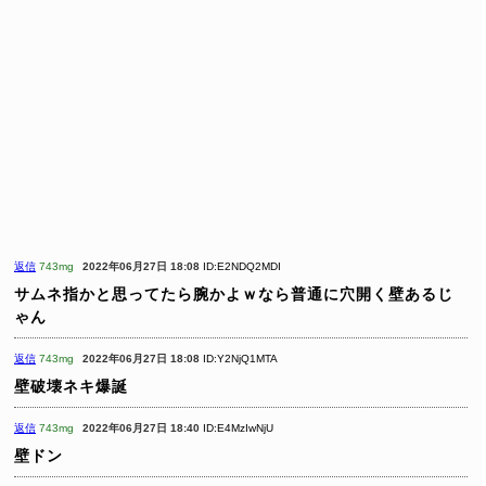
返信
743mg
2022年06月27日 18:08
ID:E2NDQ2MDI
サムネ指かと思ってたら腕かよｗなら普通に穴開く壁あるじ
ゃん
返信
743mg
2022年06月27日 18:08
ID:Y2NjQ1MTA
壁破壊ネキ爆誕
返信
743mg
2022年06月27日 18:40
ID:E4MzIwNjU
壁ドン