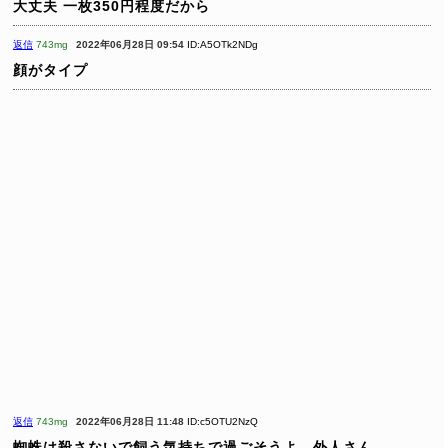
大丈夫
一枚350円程度だから
返信
743mg
2022年06月28日 09:54
ID:A5OTk2NDg
顔がタイプ
返信
743mg
2022年06月28日 11:48
ID:c5OTU2NzQ
蜘蛛は殺さないで飼う気持ちで過ごそうよ。外人さん。