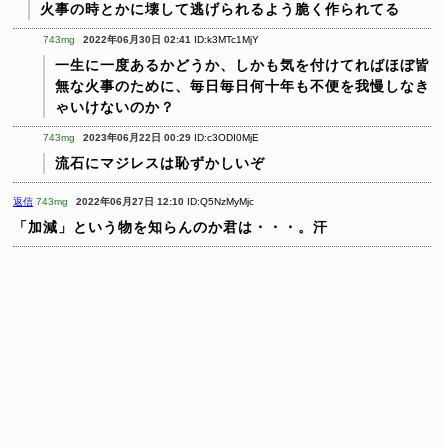
火事の時とかに壊して逃げられるよう脆く作られてる
743mg
2022年06月30日 02:41
ID:k3MTc1MjY
一生に一度あるかどうか、しかも気を付けてればほぼ皆
無な火事のために、毎日毎日何十年も不便を我慢しなき
ゃいけないのか？
743mg
2023年06月22日 00:29
ID:c3ODI0MjE
流石にマジレスは恥ずかしいぞ
返信
743mg
2022年06月27日 12:10
ID:Q5NzMyMjc
「加減」という物を知らんのか君は・・・。汗