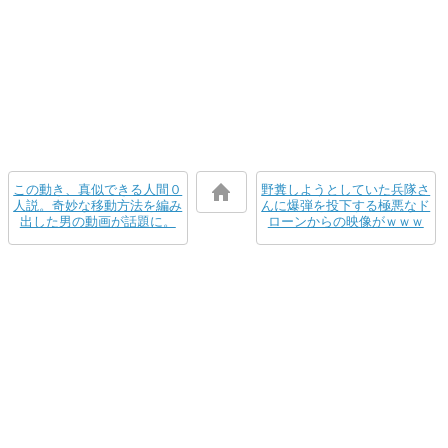
この動き、真似できる人間０
野糞しようとしていた兵隊さ
人説。奇妙な移動方法を編み
んに爆弾を投下する極悪なド
出した男の動画が話題に。
ローンからの映像がｗｗｗ