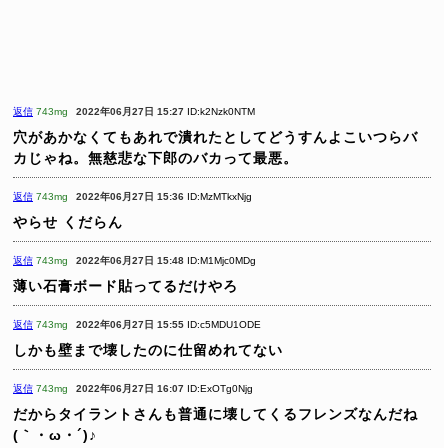
返信
743mg
2022年06月27日 15:27
ID:k2Nzk0NTM
穴があかなくてもあれで潰れたとしてどうすんよこいつらバ
カじゃね。無慈悲な下郎のバカって最悪。
返信
743mg
2022年06月27日 15:36
ID:MzMTkxNjg
やらせ
くだらん
返信
743mg
2022年06月27日 15:48
ID:M1Mjc0MDg
薄い石膏ボード貼ってるだけやろ
返信
743mg
2022年06月27日 15:55
ID:c5MDU1ODE
しかも壁まで壊したのに仕留めれてない
返信
743mg
2022年06月27日 16:07
ID:ExOTg0Njg
だからタイラントさんも普通に壊してくるフレンズなんだね
(｀・ω・´)♪