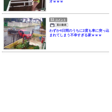
オｗｗｗ
53
コメント
面白動画
わずか4日間のうちに2度も車に突っ込
まれてしまう不幸すぎる家ｗｗｗ