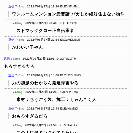
返信
743mg
2022年06月27日 18:16
ID:E5NTg4Nzg
ワンルームマンション安普請
バカしか絶対住まない物件
743mg
2022年06月27日 23:40
ID:Q3OTY4NjI
ストマッククロー正当伝承者
返信
743mg
2022年06月27日 22:54
ID:QzMDM5MTI
かわいい子やん
返信
743mg
2022年06月27日 12:01
ID:IzOTU1OTM
もろすぎるだろ
返信
743mg
2022年06月27日 14:00
ID:Q1ODU2MDI
力の加減のわからん発達障害やろ
743mg
2022年06月27日 14:26
ID:M4NDY3MjY
素材：ちうごく製、施工：くゎんこく人
返信
743mg
2022年06月27日 15:44
ID:EyNjcyNjQ
おもろすぎるだろ
743mg
2022年06月27日 21:54
ID:IxMTAxOTY
この人に壁ドンされてみたい♪