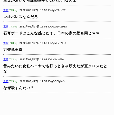
震災が無いから建築基準がガバガバなんよ
返信
743mg
2022年06月27日 16:50
ID:AyNTAxNTE
レオパレスなんだろ
返信
743mg
2022年06月27日 16:53
ID:AwODA1MDI
石膏ボードはこんな感じだぞ、日本の家の壁も同じｗｗ
返信
743mg
2022年06月27日 16:58
ID:AyMDczNDY
万聖竜王拳
返信
743mg
2022年06月27日 17:08
ID:kzNjcxMTA
昔みたいに化粧ベニヤでも打っときゃ頑丈だが直クロスだと
な
返信
743mg
2022年06月27日 17:52
ID:g0ODIyNzY
なぜ殺すんだい？