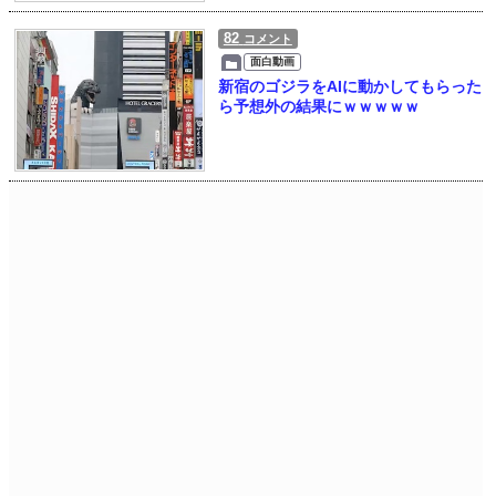
82
コメント
面白動画
新宿のゴジラをAIに動かしてもらった
ら予想外の結果にｗｗｗｗｗ