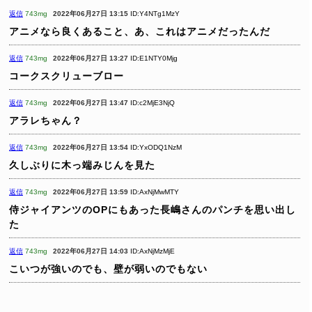
返信
743mg
2022年06月27日 13:15
ID:Y4NTg1MzY
アニメなら良くあること、あ、これはアニメだったんだ
返信
743mg
2022年06月27日 13:27
ID:E1NTY0Mjg
コークスクリューブロー
返信
743mg
2022年06月27日 13:47
ID:c2MjE3NjQ
アラレちゃん？
返信
743mg
2022年06月27日 13:54
ID:YxODQ1NzM
久しぶりに木っ端みじんを見た
返信
743mg
2022年06月27日 13:59
ID:AxNjMwMTY
侍ジャイアンツのOPにもあった長嶋さんのパンチを思い出し
た
返信
743mg
2022年06月27日 14:03
ID:AxNjMzMjE
こいつが強いのでも、壁が弱いのでもない