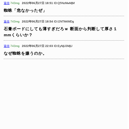
返信
743mg
2022年06月27日 18:51
ID:Q5NzMwMjM
蜘蛛「危なかったぜ」
返信
743mg
2022年06月27日 18:54
ID:I2NTM4MDg
石膏ボードにしても薄すぎだろｗ
断面から判断して厚さ１
mmくらいか？
返信
743mg
2022年06月27日 22:03
ID:EyNjU3MjU
なぜ蜘蛛を嫌うのか。