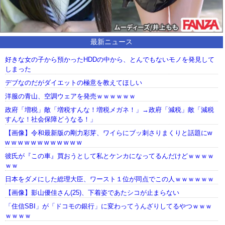
最新ニュース
好きな女の子から預かったHDDの中から、とんでもないモノを発見して
しまった
デブなのだがダイエットの極意を教えてほしい
洋服の青山、空調ウェアを発売ｗｗｗｗｗｗ
政府「増税」敵「増税すんな！増税メガネ！」→政府「減税」敵「減税
すんな！社会保障どうなる！」
【画像】令和最新版の剛力彩芽、ワイらにブッ刺さりまくりと話題にw
w w w w w w w w w w w w
彼氏が『この車』買おうとして私とケンカになってるんだけどｗｗｗｗ
ｗｗ
日本をダメにした総理大臣、ワースト１位が同点でこの人ｗｗｗｗｗｗ
【画像】影山優佳さん(25)、下着姿であたシコが止まらない
「住信SBI」が「ドコモの銀行」に変わってうんざりしてるやつｗｗｗ
ｗｗｗｗ