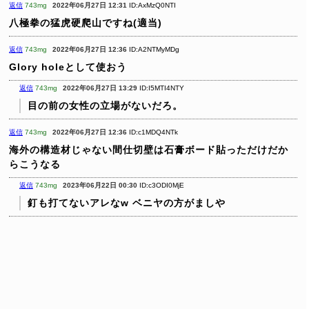
返信
743mg
2022年06月27日 12:31
ID:AxMzQ0NTI
八極拳の猛虎硬爬山ですね(適当)
返信
743mg
2022年06月27日 12:36
ID:A2NTMyMDg
Glory holeとして使おう
返信
743mg
2022年06月27日 13:29
ID:I5MTI4NTY
目の前の女性の立場がないだろ。
返信
743mg
2022年06月27日 12:36
ID:c1MDQ4NTk
海外の構造材じゃない間仕切壁は石膏ボード貼っただけだか
らこうなる
返信
743mg
2023年06月22日 00:30
ID:c3ODI0MjE
釘も打てないアレなw
ベニヤの方がましや