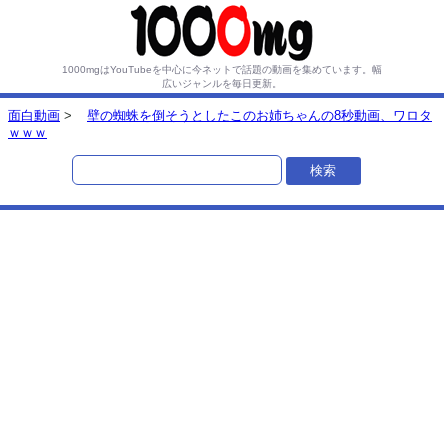
1000mgはYouTubeを中心に今ネットで話題の動画を集めています。
幅
広いジャンルを毎日更新。
面白動画
>
壁の蜘蛛を倒そうとしたこのお姉ちゃんの8秒動画、ワロタ
ｗｗｗ