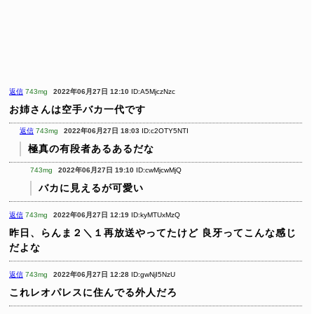
返信
743mg
2022年06月27日 12:10
ID:A5MjczNzc
お姉さんは空手バカ一代です
返信
743mg
2022年06月27日 18:03
ID:c2OTY5NTI
極真の有段者あるあるだな
743mg
2022年06月27日 19:10
ID:cwMjcwMjQ
バカに見えるが可愛い
返信
743mg
2022年06月27日 12:19
ID:kyMTUxMzQ
昨日、らんま２＼１再放送やってたけど
良牙ってこんな感じ
だよな
返信
743mg
2022年06月27日 12:28
ID:gwNjI5NzU
これレオパレスに住んでる外人だろ