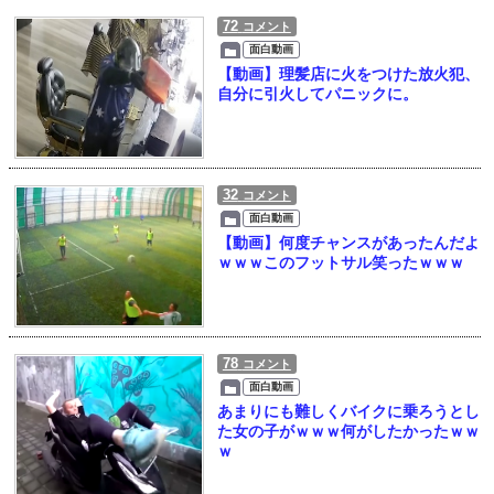
72
コメント
面白動画
【動画】理髪店に火をつけた放火犯、
自分に引火してパニックに。
32
コメント
面白動画
【動画】何度チャンスがあったんだよ
ｗｗｗこのフットサル笑ったｗｗｗ
78
コメント
面白動画
あまりにも難しくバイクに乗ろうとし
た女の子がｗｗｗ何がしたかったｗｗ
ｗ