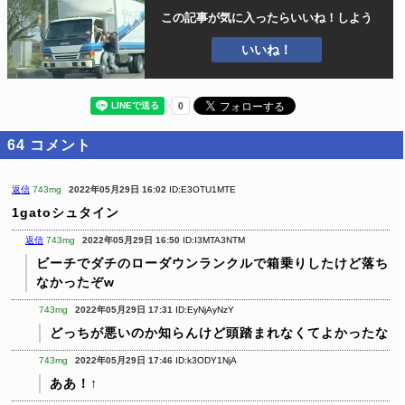
この記事が気に入ったら
いいね！しよう
いいね！
64
コメント
返信
743mg
2022年05月29日 16:02
ID:E3OTU1MTE
1gatoシュタイン
返信
743mg
2022年05月29日 16:50
ID:I3MTA3NTM
ビーチでダチのローダウンランクルで箱乗りしたけど落ち
なかったぞw
743mg
2022年05月29日 17:31
ID:EyNjAyNzY
どっちが悪いのか知らんけど頭踏まれなくてよかったな
743mg
2022年05月29日 17:46
ID:k3ODY1NjA
ああ！↑