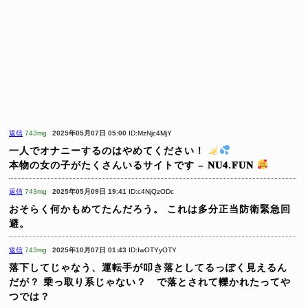
返信
743mg
2025年05月07日 05:00
ID:MzNjc4MjY
一人でオナニーするのはやめてください！
本物の女の子がたくさんいるサイトです – 𝐍𝐔𝟒.𝐅𝐔𝐍
返信
743mg
2025年05月09日 19:41
ID:c4NjQzODc
おそらく何かもめてたんだろう。
これは多分正当防衛緊急回
避。
返信
743mg
2025年10月07日 01:43
ID:IwOTYyOTY
落下してじゃなう、運転手が叩き落としてるっぽく見えるん
だが？
乗っ取り系じゃない？ で落とされて轢かれたってや
つでは？