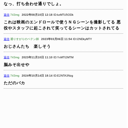
なっ、打ち合わせ通りでしょ。
返信
743mg
2022年08月10日 12:18
ID:kzMTU5ODk
これは映画のエンドロールで使うＮＧシーンを撮影してる
悪
役やスタッフに起こされて笑ってるシーンはカットされてる
返信
通りすがりのペテン師
2023年03月06日 11:54
ID:I2NDkyMTY
おじさんたち 楽しそう
返信
743mg
2023年11月10日 11:10
ID:YxMTI2MTM
脳みそ出せや
返信
743mg
2024年10月14日 18:14
ID:E2NTA3Nzg
ただのバカ