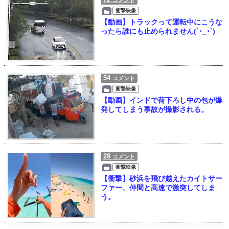
コメント
衝撃映像
【動画】トラックって運転中にこうな
ったら誰にも止められません(´･_･`)
54
コメント
衝撃映像
【動画】インドで荷下ろし中の包が爆
発してしまう事故が撮影される。
28
コメント
衝撃映像
【衝撃】砂浜を飛び越えたカイトサー
ファー、仲間と高速で激突してしま
う。