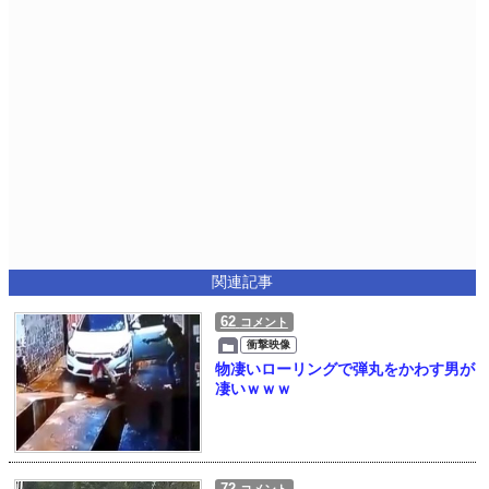
関連記事
62
コメント
衝撃映像
物凄いローリングで弾丸をかわす男が
凄いｗｗｗ
72