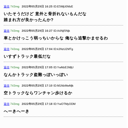
返信
743mg
2022年05月29日 16:25
ID:E5MjU0MzE
いたそうだけど
意外と骨折れないもんだな
踏まれ方が良かったんか?
返信
743mg
2022年05月29日 16:27
ID:A4NjI5Njk
車とかけっこう弱っちいからな
俺なら追撃かませるわ
返信
743mg
2022年05月29日 17:04
ID:k3NzU2MTg
いすずトラック最低だな
返信
743mg
2022年05月29日 17:05
ID:YwMzE3MjU
なんかトラック盗難っぽいっぽい
返信
743mg
2022年05月29日 17:10
ID:M1MzMwMjk
空トラックならワンチャン歩けるか
返信
743mg
2022年05月29日 17:18
ID:YwOTMyODM
へーきへーき