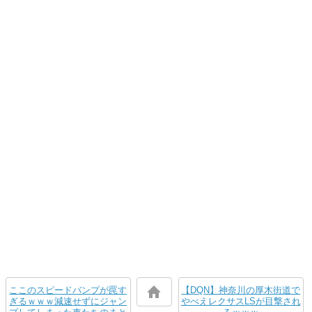
ここのスピードバンプが罠す
【DQN】神奈川の厚木街道で
ぎるｗｗｗ減速せずにジャン
やべえレクサスLSが目撃され