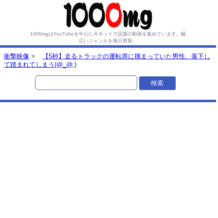
1000mgはYouTubeを中心に今ネットで話題の動画を集めています。
幅
広いジャンルを毎日更新。
衝撃映像
>
【5秒】走るトラックの運転席に掴まっていた男性、落下し
て踏まれてしまう(@_@;)