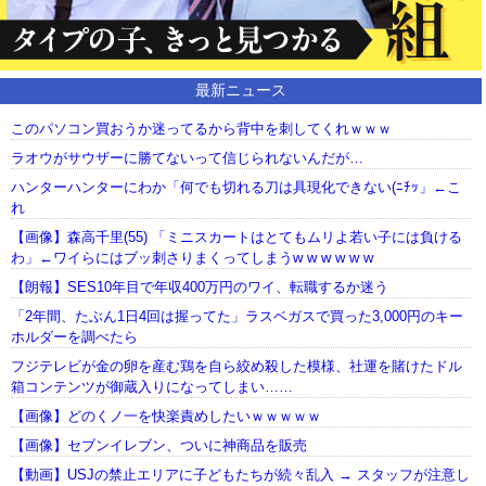
最新ニュース
このパソコン買おうか迷ってるから背中を刺してくれｗｗｗ
ラオウがサウザーに勝てないって信じられないんだが…
ハンターハンターにわか「何でも切れる刀は具現化できない(ﾆﾁｯ」←こ
れ
【画像】森高千里(55) 「ミニスカートはとてもムリよ若い子には負ける
わ」←ワイらにはブッ刺さりまくってしまうw w w w w w
【朗報】SES10年目で年収400万円のワイ、転職するか迷う
「2年間、たぶん1日4回は握ってた」ラスベガスで買った3,000円のキー
ホルダーを調べたら
フジテレビが金の卵を産む鶏を自ら絞め殺した模様、社運を賭けたドル
箱コンテンツが御蔵入りになってしまい……
【画像】どのくノ一を快楽責めしたいｗｗｗｗｗ
【画像】セブンイレブン、ついに神商品を販売
【動画】USJの禁止エリアに子どもたちが続々乱入 → スタッフが注意し