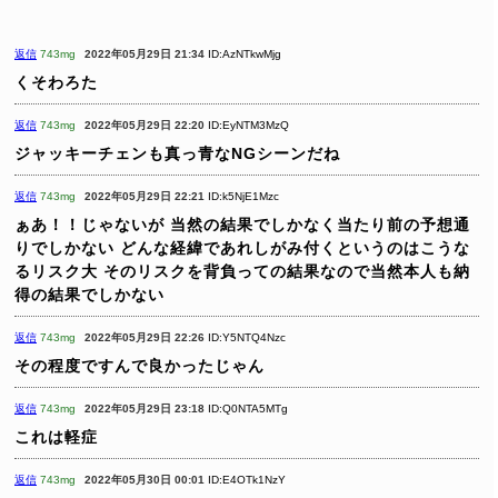
返信
743mg
2022年05月29日 21:34
ID:AzNTkwMjg
くそわろた
返信
743mg
2022年05月29日 22:20
ID:EyNTM3MzQ
ジャッキーチェンも真っ青なNGシーンだね
返信
743mg
2022年05月29日 22:21
ID:k5NjE1Mzc
ぁあ！！じゃないが
当然の結果でしかなく当たり前の予想通
りでしかない
どんな経緯であれしがみ付くというのはこうな
るリスク大
そのリスクを背負っての結果なので当然本人も納
得の結果でしかない
返信
743mg
2022年05月29日 22:26
ID:Y5NTQ4Nzc
その程度ですんで良かったじゃん
返信
743mg
2022年05月29日 23:18
ID:Q0NTA5MTg
これは軽症
返信
743mg
2022年05月30日 00:01
ID:E4OTk1NzY