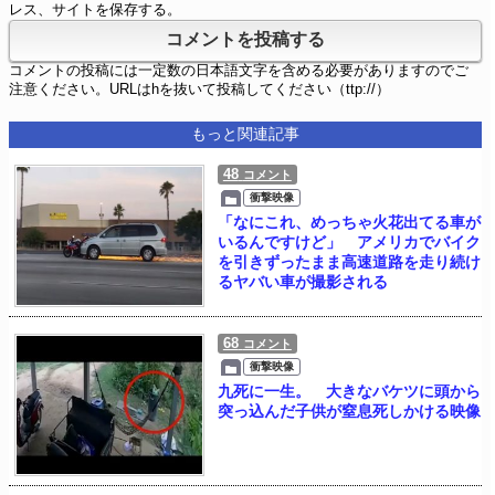
レス、サイトを保存する。
コメントの投稿には一定数の日本語文字を含める必要がありますのでご
注意ください。URLはhを抜いて投稿してください（ttp://）
もっと関連記事
48
コメント
衝撃映像
「なにこれ、めっちゃ火花出てる車が
いるんですけど」 アメリカでバイク
を引きずったまま高速道路を走り続け
るヤバい車が撮影される
68
コメント
衝撃映像
九死に一生。 大きなバケツに頭から
突っ込んだ子供が窒息死しかける映像