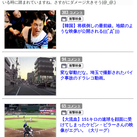
いる時に踏まれていますね。さすがにダメージ大きそう(@_@;)
383
コメント
衝撃映像
【韓国】将棋倒しの最前線。地獄のよ
うな映像が公開される(((ﾟДﾟ)))
94
コメント
衝撃映像
変な挙動だな。埼玉で撮影されたバイ
ク事故のドラレコ動画。
65
コメント
衝撃映像
【大流血】151キロの速球を顔面に受
けてしまったケビン・ピラーさんの映
像がエグい。（大リーグ）