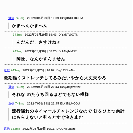
返信
743mg
2022年05月29日 19:39
ID:Q0NDE0ODM
かまへんかまへん
743mg
2022年05月29日 19:43
ID:YxNTc0OTk
んだんだ、さすけねぇ
743mg
2022年05月30日 08:25
ID:A4NjIxMDE
師匠、なんかすんません
返信
743mg
2022年05月29日 16:07
ID:g1ODkwNzc
最期軽くストレッチしてるみたいやから大丈夫やろ
返信
743mg
2022年05月29日 20:44
ID:Q3MjMwNzk
それな
のたうち回るほどでもない模様
返信
743mg
2022年05月29日 22:45
ID:k3NjUxODU
流行遅れのネイマールチャレンジなので
餅をひとつ余計
にもらえないと判るとすぐ泣き止む
返信
743mg
2022年05月29日 16:11
ID:Q0NTI2Mzc