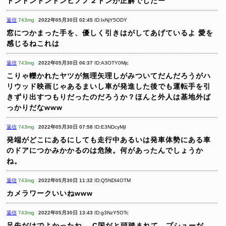
トントントントンヒノノ２トンが正解でしたー
返信
743mg
2022年05月30日 02:45
ID:IxNjY5ODY
窓につかまった手を、優しく引きはがしてあげているよ
愛を
感じるねこれは
返信
743mg
2022年05月30日 06:37
ID:A3OTY0Mjc
こりゃ轢かれたヤツが無理矢理しがみついてだんだろうがハ
リウッド映画じゃあるまいし車が発進した後でも運転手を引
きずり出すつもりだったのだろうか？ほんと外人は基地外ば
っかりだなwww
返信
743mg
2022年05月30日 07:58
ID:E3NDcyMjI
発端がどこにあるにしても走行中あるいは発車体勢にある車
のドアにつかみかかるのは危険。何があったんでしょうか
ね。
返信
743mg
2022年05月30日 11:32
ID:Q5NDI4OTM
カメラワークいいねwww
返信
743mg
2022年05月30日 13:43
ID:g3NzY5OTc
足先だけでよかったね。
C国だと頭踏まれて、プシューだ