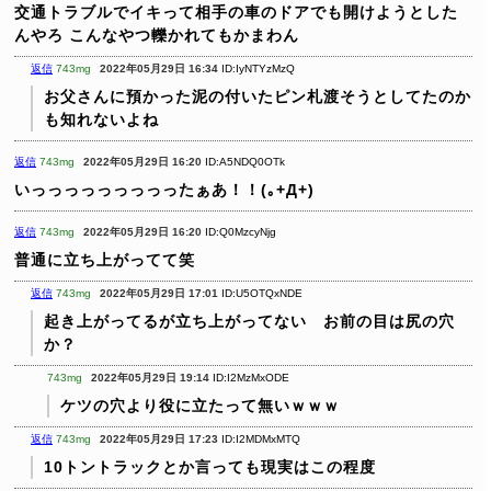
交通トラブルでイキって相手の車のドアでも開けようとした
んやろ
こんなやつ轢かれてもかまわん
返信
743mg
2022年05月29日 16:34
ID:IyNTYzMzQ
お父さんに預かった泥の付いたピン札渡そうとしてたのか
も知れないよね
返信
743mg
2022年05月29日 16:20
ID:A5NDQ0OTk
いっっっっっっっっったぁあ！！(｡+Д+)
返信
743mg
2022年05月29日 16:20
ID:Q0MzcyNjg
普通に立ち上がってて笑
返信
743mg
2022年05月29日 17:01
ID:U5OTQxNDE
起き上がってるが立ち上がってない お前の目は尻の穴
か？
743mg
2022年05月29日 19:14
ID:I2MzMxODE
ケツの穴より役に立たって無いｗｗｗ
返信
743mg
2022年05月29日 17:23
ID:I2MDMxMTQ
10トントラックとか言っても現実はこの程度