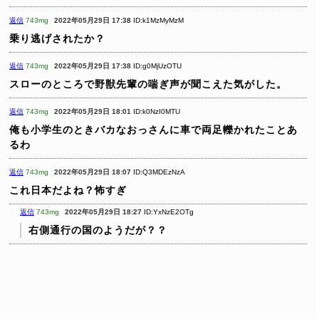
返信
743mg
2022年05月29日 17:38
ID:k1MzMyMzM
乗り逃げされたか？
返信
743mg
2022年05月29日 17:38
ID:g0MjUzOTU
スローのところで野獣先輩の喘ぎ声が聞こえた気がした。
返信
743mg
2022年05月29日 18:01
ID:k0NzI0MTU
俺も小学生のときバカなおっさんに車で両足轢かれたことあ
るわ
返信
743mg
2022年05月29日 18:07
ID:Q3MDEzNzA
これ日本だよね？怖すぎ
返信
743mg
2022年05月29日 18:27
ID:YxNzE2OTg
右側通行の国のようだが？？