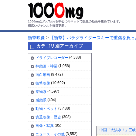
1000mgはYouTubeを中心に今ネットで話題の動画を集めています。
幅広いジャンルを毎日更新。
>
衝撃映像
【衝撃】パラグライダースキーで重傷を負っ
カテゴリ別アーカイブ
(4,388)
ドライブレコーダー
(1,058)
神動画・神業
(9,472)
面白動画
(10,692)
衝撃映像
(4,597)
乗物系
(404)
感動系
(3,488)
動物・ペット
(308)
貴重映像・歴史
(85)
画像・写真
中国「大洪水！」三峡
(3,552)
ニュース・その他