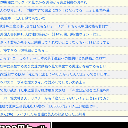
ーター20機種にバックドア見つかる 外部から完全制御のおそれ
人のやりとり、「地獄すぎて完全にコントになってる……」と衝撃を受...
の街宣車、ほんと碌でもないな
原爆を二度と使わせてはならない」→リプ「もちろん中国の核も非難す...
国人審判約10人に性的接待か 計1496回、約2億ウォン（約2...
さぁ！君らがちゃんと納税してくれないとこうなっちゃうけどどうする...
、怖すぎる→御尊顔がこちら…
がらオ○ニーしろ！」⇒ 日本の男子生徒への性的いじめ動画がエロす...
殺中に失禁する美少女達の動画を見て興奮する男達が存在するらしい…...
画で退部する奴が「俺たちは楽しくやりたかったんだよ」って言い出す...
をバスローブ＆喫煙スタイルで対応してしまい大炎上ｗ
て取り残された中道議員が絶体絶命の窮地、「今度は宏池会に矛先を向...
ーパー堀大輔さん、リスナーから「寝たほうがいい！」と言われてガチ...
続で国家公務員月給3%増の「1万5056円」引き上げ勧告 2年...
さん(36)、メイクしたら普通に美人の部類だったと判明
ドラクエ12』を発売中止にしないといけなかった理由ってガチでなに...