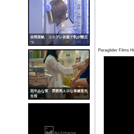
【動画】アンドロイド
【動画】山道で落石。
またしても火星に謎の
【衝撃】アラフォーワ
【驚愕】ベンチプレス1
吉岡里帆 コスプレ衣装で乳が際立
つ
【仰天】外国人「日本
Paraglider Films H
【速報】睡眠時無呼吸
【画像】NHK女子ア
彼女はお腹が空いてい
全く泳げない人がウォ
【黒歴史】こういう昔
田中みな実 雰囲気エロな保健室先
韓国人「安貞桓が韓国
生役
ケンタッキーとか言う
【画像】このAVが性
【悲報】味噌ラーメン
【中国】男の子が爆竹