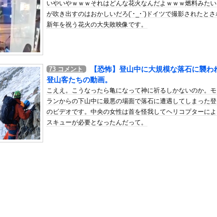
いやいやｗｗｗそれはどんな花火なんだよｗｗｗ燃料みたい
た」検事「嘘では？」女性「傷ついたので訴えます」
が吹き出すのはおかしいだろ(´･_･`)ドイツで撮影されたと
の机がこの女の子の椅子にされてたらｗｗｗ
新年を祝う花火の大失敗映像です。
、可愛すぎる
屈みで完全に見えてる動画が拡散されてしまう…
いう地雷系の女子高生って好きじゃないの？
【恐怖】登山中に大規模な落石に襲わ
73
コメント
ナンバーワンだ」 熊本地震直後の日本の対応のスピードに世界が衝撃
登山客たちの動画。
にチン凸したアジア人短小男
、爆笑されてしまうｗｗｗ
こええ。こうなったら亀になって神に祈るしかないのか。モ
た嫁。まさかと思い長男のDNA鑑定をするがいいな？と問うと、元嫁...
ランからの下山中に最悪の場面で落石に遭遇してしまった登
のビデオです。中央の女性は首を怪我してヘリコプターによ
ロシア軍兵士のHIV感染が2000％急増…ウクライナメディア！
スキューが必要となったんだって。
のSNS更新が1週間途絶え、様々な憶測が飛び交う。1週間ぶりの投...
管理フォーーーーム！！！」
の金庫触らないでよ！」キチママ『そこに金庫があったから、開けてみ...
ど凶暴な動物「カバ」「アフリカゾウ」「バッファロー」「コーカサス...
事、東京駅近くに「地下シェルター」整備を正式表明ｗｗｗｗｗｗｗｗ...
シが死去 31歳
wtypeボディー”をご覧くださいwwwww小倉あずさ、下着...