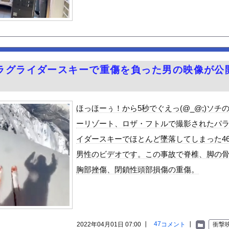
彩芽、ワイらにブッ刺さりまくりと話題にw w w w w w...
くっきりぴちぴちパンツ姿をスーパーで見るのは不快」発言に反論が殺...
タ衣装でインタビュー、胸くっきり！！【GIF動画あり】
観光地がない・・・
去最多ペースで倒産へ
ラグライダースキーで重傷を負った男の映像が公
0％OFFキャンペーン第4弾が始まったぞー！
ないっていうやつなんなの
ン食べるんだけどどれがいいかな！？w
ほっほーぅ！から5秒でぐえっ(@_@;)ソチ
と実質200万円以上の支援物資を寄付してしまう・・・
ーリゾート、ロザ・フトルで撮影されたパ
がん転移」を促すと判明
イダースキーでほとんど墜落してしまった4
る異世界生活』60話感想 氷上のバトル！レグルスの権能とは！
男性のビデオです。この事故で脊椎、脚の
んや
胸部挫傷、閉鎖性頭部損傷の重傷。
ビスかと思ったら野生の炊飯器で草 ほか
で拡散してるおっぱいポロリ動画、何故か叩かれる・・・
」ランキング、ついに発表される
がアジア人にケンカを売った結果ｗｗｗ」 ほか
47
2022年04月01日 07:00 ┃
コメント
┃
衝撃