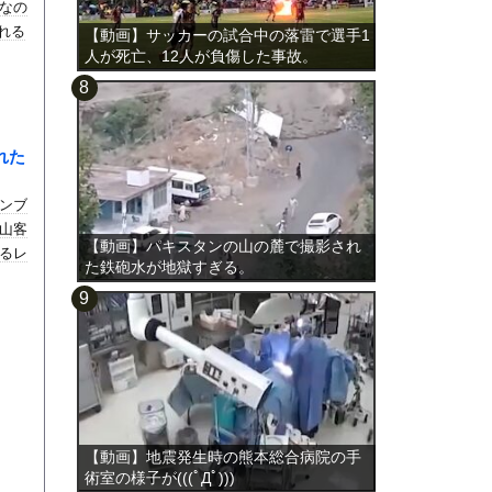
なの
される
【動画】サッカーの試合中の落雷で選手1
人が死亡、12人が負傷した事故。
れた
ンブ
山客
【動画】パキスタンの山の麓で撮影され
るレ
た鉄砲水が地獄すぎる。
【動画】地震発生時の熊本総合病院の手
術室の様子が(((ﾟДﾟ)))