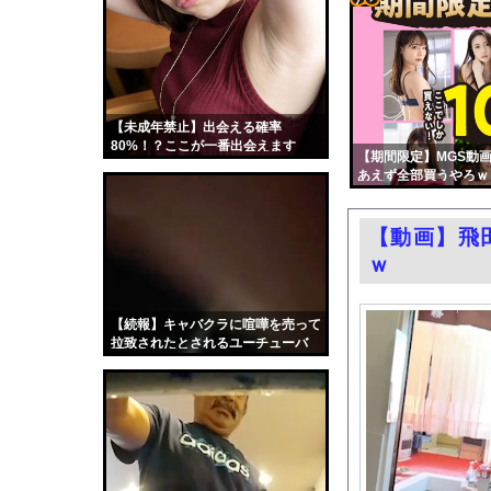
国税局職員（25）、税
コテ
【画像】ビビアン・ス
リン
「盗人たけだけしい」
- 固
エロ漫画『子種が通貨
定リ
【未成年禁止】出会える確率
【芸能】元EXILE・
80%！？ここが一番出会えます
ンク
【期間限定】MGS動画
【朗報】八田與一容疑者
あえず全部買うやろｗ
自動
過給なしで420ps。
更新
【動画】広島記念公園
【動画】飛
ツー
嫁がいる前で半ケツ見
ｗ
ル
【動画】若手女優「兄
渡邊渚さん「私がPTS
【続報】キャバクラに喧嘩を売って
拉致されたとされるユーチューバ
職場の人妻と不倫をし
ー、生きてた（笑）
中国「台風接近！」台
韓国国会、サッカー前
日本旅行キャンセルす
うちのネコが目の前に