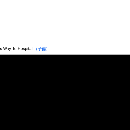
みたいな女子小学生が発見される
前を走る車に巨大な岩が直撃
「扉」が出現？ 最新パノラマ画像に写り込んだ人工物らしき地形を巡...
イ、仕事をやめる決心をするｗｗｗｗｗ
00キロ1回と懸垂10回ってどっちがすごいんや？ｗｗｗｗｗｗｗ...
に夢中なアメリカ人は迷惑?」日本人の回答が的確すぎた
is Way To Hospital.
（予備）
症候群の男「マジでいつ居眠りするかわからん…けど車運転しなきゃ…...
ナさん、あずにゃんのあずにゃんが張ってしまう
た。今日はおひとり様で！ → 一蘭みたいなカウンターはこちらです...
ータースライダーをやるとこうなる
の大学ヤリサーの流出エロ動画（顔出し）が一番抜ける
代表に激怒！『惨憺たる結果、徹底的な刷新が必要だ』と監督や協会を...
唐揚げ屋ｗｗｗｗｗ
癖ブッ刺さりで精子ドクドク作られるわｗｗｗｗ
で行列、出来ない
に点火 マンホールが爆発しふた吹き飛ぶ