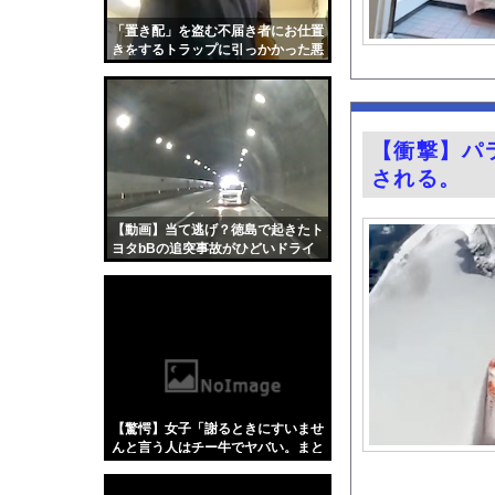
【画像】令和最新版の剛力
「置き配」を盗む不届き者にお仕置
「デリケートゾーンも
きをするトラップに引っかかった悪
人たちの動画。
姫野美南アナ ピタピ
【悲報】埼玉県、何も
賃上げしない企業 過
【衝撃】パ
FANZAで夏の動画5
される。
ランクルが高級車じゃ
【画像】カップラーメ
【動画】当て逃げ？徳島で起きたト
ヨタbBの追突事故がひどいドライ
【朗報】ヒカキンなん
ブレコーダー。
【悲報】「果糖」が「
『Re：ゼロから始め
【画像】キス釣りする
【Xの車窓から】オー
【ポロリ悲話】ネット
【驚愕】女子「謝るときにすいませ
【衝撃】「かわいい虫
んと言う人はチー牛でヤバい。まと
もな人はごめんなさいって言う」←
「アメリカのヤンキー
これ合ってると思う？？？？？？？