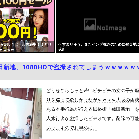
務調査で知り合った納税者の自宅に出入りしお小遣い1億5000万...
ー(51)とかいう台湾の宮沢りえがレベチでえっちすぎるｗｗｗ
中国国防省が防衛白書に反発…日本の新型軍国主義と批判！
として流通する種付け特区に モブ男子の俺が引っ越した結果』をra...
黒木啓司、妻・宮崎麗果被告へのDV事案で逮捕されていた 宮崎は...
が100円セール実施中！！とり
へずまりゅう、またインプ稼ぎのために被災地
、詰む 情報提供が累計1万3600件超え 目撃情報は「関東」が...
ｗｗｗｗ
込む
しかもL型エンジン…このS31Zいくらかかってるんだ…
を追い出された左翼さん、流石にキモすぎて炎上
田新地、1080HDで盗撮されてしまうｗｗｗｗｗ
せて不倫を誘う保育士の永野紬さん
とセ○クスシーンするんですか？分かりました…」
Dと診断された当時、世間はまだPTSDという言葉は浸透されてい...
どうせならもっと若いピチピチの女の子が
て、ついに、、、
りを巡って欲しかったがｗｗｗｗ大阪の西
風13号「三峡直撃予測」中国「上流大洪水！（三峡上流」中国都市「...
ある本番行為が行える風俗街「飛田新地」
代表監督を追及「なぜ負けたのか」
人旅行者が盗撮したビデオです。削除の可
べきか…1万年ぶり史上最大級の火山の兆し＝韓国の反応
ありますのでお早めに。
いた。私が上に物を投げるフリをする → 猫はこうなります…