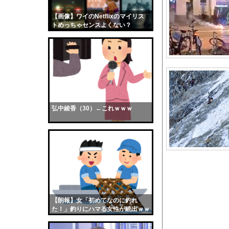
女性「レイプされまし
【画像】ワイのNetflixのマイリス
【画像】おまえらくん
トめっちゃセンスよくない？
【画像】この女優さん
wwwwwww
【朗報】齋藤飛鳥、前
【画像】おまえらこう
海外「日本よ、お前が
勇気を出して白人美女
10年もの間浮気して
弘中綾香（30）←これｗｗｗ
ウクライナ侵攻以降、
【配信者】「金バエ」
【画像】女の子「危機
私「ちょっと、人の家
５大、肉食じゃないけ
【衝撃】小池百合子知
【朗報】女「初めてなのに釣れ
【訃報】ツルマルツヨ
た！」釣りにハマる女性が続出ｗｗ
ｗ
【画像】“令和最高のNe