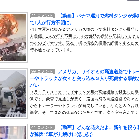
いう自炊最強のメシｗｗｗｗｗｗｗｗ
している。私の知らないスマホで連絡を取り合い、日中会ったりしてい...
【動画】パナマ運河で燃料タンクが爆
44
コメント
「本日から1週間ほど里に帰省してくるやよ～。久々に京都満喫してく...
て1人が行方不明に。
×鹿島】 鹿島が劇的すぎる逆転勝利で国立での開幕戦制す！後半A...
パナマ運河に掛かるアメリカス橋の下で燃料タンクが爆発し
人負傷、1人が行方不明に。その爆発の瞬間を記録していた
子さん、わずか3,000円をもらうために大人のチ●ポをしゃぶっ...
つかのビデオです。現在、橋は構造的損傷の評価をするため
55億円騙し取られた…」 ワイ「はえーかわいそう…会社滅茶苦茶や...
時不通となっています。
クラスの担任が結婚。「お祝いに行こう！」と結婚式場に突撃した結果...
の女性と再婚
アメリカ、ワイオミの高速道路でトレ
99
コメント
角田裕毅、ケイナさんと一緒に酒蔵巡りをしている模様他
ーやトラックが次々と突っ込み３人が死傷する事故
ャンSUGIZOさん、『爆弾発言』キタァアアアアアーーーーーー...
バい
３月１日アメイカ、ワイオミング州の高速道路で発生した事
熱、感染3600人…過去最大の流行に
像です。豪雪で見通しが悪く、路面も滑る高速道路で次々と
からトレーラーやトラックが衝突していき、なんと３０台以
んでもない格好でファミレスに入店してしまう
衝突。そして３名の死者が出たそうです。次々突っ込んでく
スリーブの巨乳！！
像が凄まじすぎる(°_°)豪雪だとこうも連鎖するのか。
の最終兵器『無限大アナンタ』遂にサービス開始へwwww
【動画】どんな花火だよ。新年を祝う
44
コメント
大爆笑wwwwww
が原因で車が丸焼けに(@_@;)