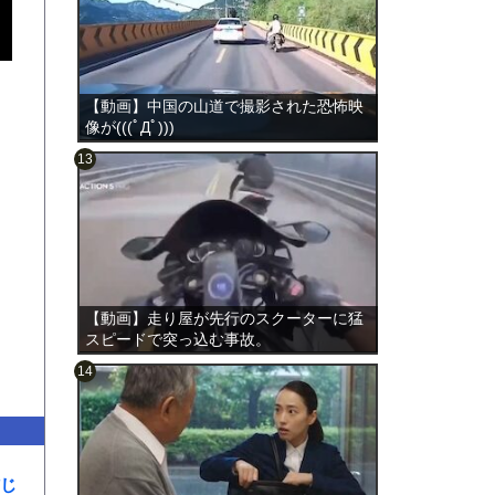
【動画】中国の山道で撮影された恐怖映
像が(((ﾟДﾟ)))
のは表
【動画】走り屋が先行のスクーターに猛
スピードで突っ込む事故。
じ