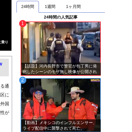
24時間
1週間
1ヶ月間
24時間の人気記事
に乗り
ｗ
【話題】河内長野市で警官が包丁男に発
砲したシーンのモザ無し映像が公開され
る。
座る通
成区に
を外国
能性が
【動画】メキシコのインフルエンサー、
ライブ配信中に襲撃されて死亡。