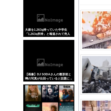
【悲報】「蕎麦」とか
【4/4】嫁が浮気を
【にじさんじ】 笹木
【J1第1節 横浜FM
大麻を1.263g持っていた中学生
【投稿動画】 トー横女
「1,263g所持」と報道されて売人
積水ハウス「地面師に
みたいにされてしまう
高校の頃、担任と隣の
久保優太(38)、10代
レッドブルリザーブの
【悲報】大物ミュージシ
連れて行かれた
【画像】DJ SODAさんの整形前と
【コンゴ】エボラ出血
噂の写真が出回っていると話題に→
ご覧ください！！！！！
【画像】JKさん、と
刈川くるみアナ ノー
【朗報】ソシャゲ本気
【悲報】阪神ドリスの