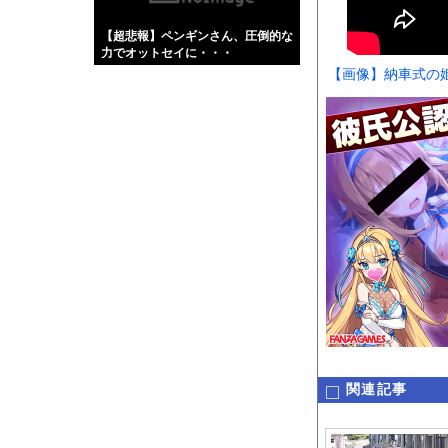
【画像】伊藤舞雪とか
【超悲報】ペンギンさん、圧倒的な
【緊急】肛門にスティ
力でオットセイに・・・
お知らせ
【画像】納車式の
【動画】逃げる判断は
Powered by livedo
1000m
このページは
示されません。
関連記事