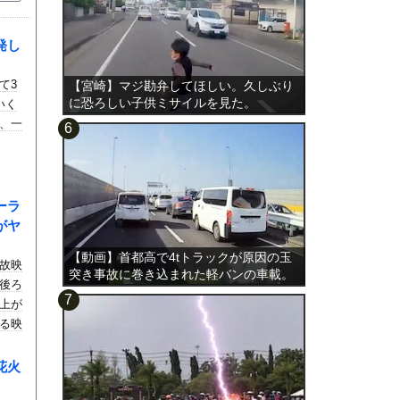
発し
て3
【宮崎】マジ勘弁してほしい。久しぶり
に恐ろしい子供ミサイルを見た。
いく
、一
ーラ
がヤ
【動画】首都高で4tトラックが原因の玉
故映
突き事故に巻き込まれた軽バンの車載。
後ろ
上が
る映
花火