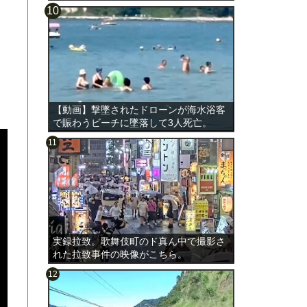
【動画】撃墜されたドローンが海水浴客
で賑わうビーチに墜落して3人死亡。
実録拉致。歌舞伎町のド真ん中で撮影さ
れた拉致事件の映像がこちら。