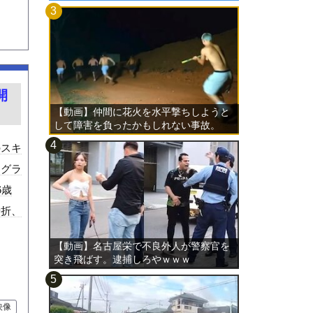
開
【動画】仲間に花火を水平撃ちしようと
して障害を負ったかもしれない事故。
のスキ
ラグラ
6歳
骨折、
【動画】名古屋栄で不良外人が警察官を
突き飛ばす。逮捕しろやｗｗｗ
映像