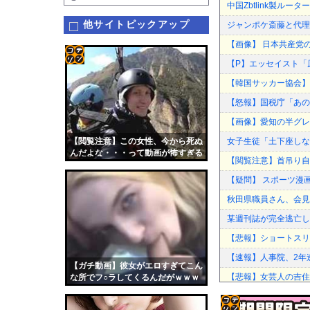
中国Zbtlink製ル
他サイトピックアップ
ジャンポケ斎藤と代理
【画像】 日本共産党
【P】エッセイスト「
コテ
【韓国サッカー協会】外
リン
【怒報】国税庁「あの
- 固
【画像】愛知の半グレ
定リ
【閲覧注意】この女性、今から死ぬ
女子生徒「土下座しな
ンク
んだよな・・・って動画が怖すぎる
【閲覧注意】首吊り自
自動
【疑問】 スポーツ漫
更新
秋田県職員さん、会見
ツー
某週刊誌が完全逃亡し
ル
【悲報】ショートスリ
【速報】人事院、2年連
【ガチ動画】彼女がエロすぎてこん
【悲報】女芸人の吉住
な所でフ○ラしてくるんだがｗｗｗ
ｗｗ
【謎】『ダーク路線の