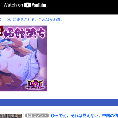
いうＡＶ女優ｗｗｗｗｗｗｗｗｗｗw
ックのり入れたけど出てこないの！！
姫、ついに発見される。これはかわヨ。
やっ！埼玉でスマホ運転のプリウスに当て逃げされる車載。
or 相互RSS
g
が管理しています。 RSS設定 更新順130件まで。それ以降の古いも
ひっでえ。それは見えない。中国の信
102
コメント