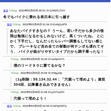
返信
743mg
2022年03月05日 00:01
ID:Q3MDE1ODY
冬でもバイクに乗れる表日本に引っ越す
返信
743mg
2022年03月05日 01:34
ID:EwNjQyMTA
あなたバイクすきなの？
うーん、若い子だから多少の怪
我は勉強になるかもしれないけど、高くついたね。
とに
かく下手だし、なんだったらレバー調整もしてない感じ
で、
ブレーキなど含め全ての挙動が何テンポも遅れてそ
う、
バイクが曲がりやすいタイプだから調子乗ったな！
743mg
2022年03月05日 19:29
ID:UwNjA4OTc
僕のリード９０に勝てるかな？
743mg
2022年03月05日 20:00
ID:I5MjgyMjc
（1g削除：59.134.32.44：「穴掘って埋めよう」連投
304回、以降書き込みできません）
743mg
2022年03月08日 01:08
ID:g3OTkyMTc
穴掘って埋めよう！
返信
743mg
2022年03月05日 03:30
ID:M2NjI3MTQ