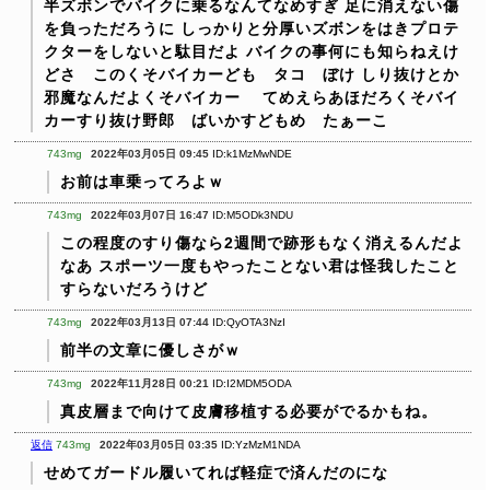
半ズボンでバイクに乗るなんてなめすぎ
足に消えない傷
を負っただろうに
しっかりと分厚いズボンをはきプロテ
クターをしないと駄目だよ
バイクの事何にも知らねえけ
どさ このくそバイカーども タコ ぼけ
しり抜けとか
邪魔なんだよくそバイカー
てめえらあほだろくそバイ
カーすり抜け野郎 ばいかすどもめ たぁーこ
743mg
2022年03月05日 09:45
ID:k1MzMwNDE
お前は車乗ってろよｗ
743mg
2022年03月07日 16:47
ID:M5ODk3NDU
この程度のすり傷なら2週間で跡形もなく消えるんだよ
なあ
スポーツ一度もやったことない君は怪我したこと
すらないだろうけど
743mg
2022年03月13日 07:44
ID:QyOTA3NzI
前半の文章に優しさがｗ
743mg
2022年11月28日 00:21
ID:I2MDM5ODA
真皮層まで向けて皮膚移植する必要がでるかもね。
返信
743mg
2022年03月05日 03:35
ID:YzMzM1NDA
せめてガードル履いてれば軽症で済んだのにな