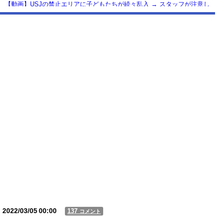
【動画】USJの禁止エリアに子どもたちが続々乱入 → スタッフが注意し
ても止まらない事態に
Powered by livedoor 相互RSS
2022/03/05
00:00
137
コメント