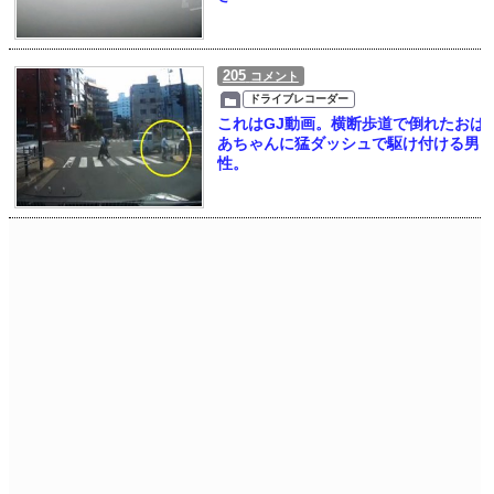
205
コメント
ドライブレコーダー
これはGJ動画。横断歩道で倒れたおば
あちゃんに猛ダッシュで駆け付ける男
性。