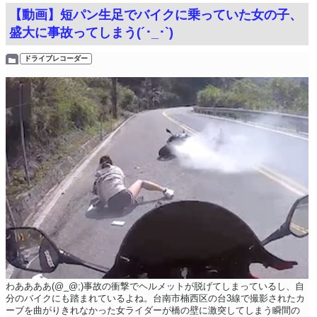
【動画】短パン生足でバイクに乗っていた女の子、
盛大に事故ってしまう(´･_･`)
ドライブレコーダー
わああああ(@_@;)事故の衝撃でヘルメットが脱げてしまっているし、自
分のバイクにも踏まれているよね。台南市楠西区の台3線で撮影されたカ
ーブを曲がりきれなかった女ライダーが橋の壁に激突してしまう瞬間の