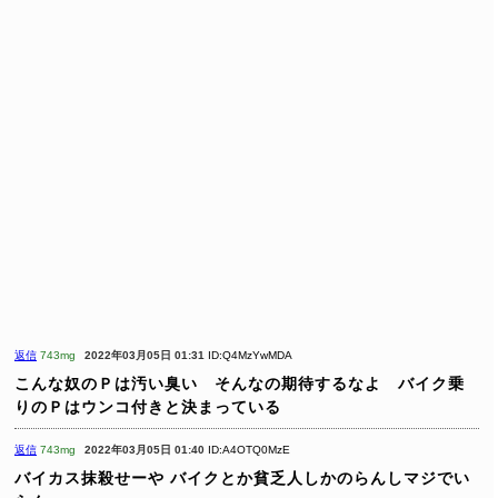
返信
743mg
2022年03月05日 01:31
ID:Q4MzYwMDA
こんな奴のＰは汚い臭い そんなの期待するなよ バイク乗
りのＰはウンコ付きと決まっている
返信
743mg
2022年03月05日 01:40
ID:A4OTQ0MzE
バイカス抹殺せーや
バイクとか貧乏人しかのらんしマジでい