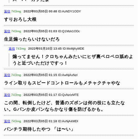
返信
743mg
2022年03月05日 00:48
ID:AzNDY1ODY
すりおろし大根
返信
743mg
2022年03月05日 01:03
ID:Q1Mzk1ODc
生足煽ったらいけないだろ
返信
743mg
2022年03月10日 13:45
ID:MxMjAyMDE
煽ってません！クロちゃんみたいにヒザ裏ペロペロ舐めよ
うと近づいただけですっ！
返信
743mg
2022年03月05日 01:15
ID:AwNjAxNzI
ライン取りもスピードコントロールもメチャクチャやな
返信
743mg
2022年03月05日 01:17
ID:QxNzIzMTE
この間、転倒したけど、普通のズボンは何の役にも立たな
い。Gパンか皮パンならかなり傷を防げるかも。
返信
743mg
2022年03月05日 01:18
ID:AxNjA4MDI
パンチラ期待したやつ
「は〜い」