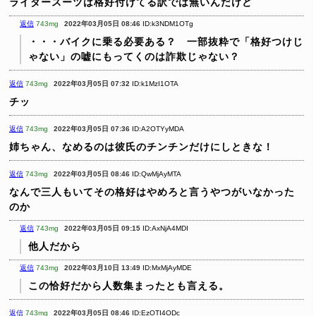
ライダースーツは格好付けてる訳では無いんだけど
返信
743mg
2022年03月05日 08:46
ID:k3NDM1OTg
・・・バイクに乗る必要ある？ 一部抜粋で「格好つけじ
ゃない」の嘘にもってくのは詐欺じゃない？
返信
743mg
2022年03月05日 07:32
ID:k1MzI1OTA
チッ
返信
743mg
2022年03月05日 07:36
ID:A2OTYyMDA
姉ちゃん、なめるのは彼氏のチンチンだけにしときな！
返信
743mg
2022年03月05日 08:46
ID:QwMjAyMTA
なんで三人もいてその格好はやめろと言うやつがいなかった
のか
返信
743mg
2022年03月05日 09:15
ID:AxNjA4MDI
他人だから
返信
743mg
2022年03月10日 13:49
ID:MxMjAyMDE
この恰好だから人数集まったとも言える。
返信
743mg
2022年03月05日 08:46
ID:EzOTI4ODc