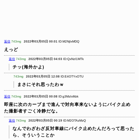
返信
743mg
2022年03月05日 00:01
ID:M2NjIxMDQ
えっど
返信
743mg
2022年03月05日 04:03
ID:QxNzI1MTk
チッ(海外かよ)
743mg
2022年03月05日 12:08
ID:E4OTYxOTU
まさにそれ思ったわｗ
返信
743mg
2022年03月05日 00:08
ID:g3MzIxMzk
即座に次のカーブまで進んで対向車来ないようにバイク止め
た撮影者すごく冷静だな。
返信
743mg
2022年03月05日 00:19
ID:M2OTAzMzQ
なんでわざわざ反対車線にバイク止めたんだろって思った
ら、そういうことか