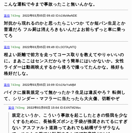
こんな運転で今まで事故ったこと無いんかな。
返信
743mg
2022年03月05日 09:43
ID:k1MzMwNDE
対抗から現れるのかと思ったらこいつか
てか短パン生足とか
普通だろ
フル厨は消えろきもいんだよお前らずっと車に乗っ
てろ
返信
743mg
2022年03月05日 09:49
ID:c3OTAyNTQ
程よい距離で前方を走ってコース取りを教えてやりゃいいの
に。まあここはセンスだからそう簡単にはいかないか。女性
ライダーは動画映えするから後ろで撮ってたんかな。格好も
格好だしな。
返信
743mg
2022年03月05日 10:09
ID:k1NzYwMjM
バイクに服装規定って無かったか？生足は違反やろ？
転倒し
て、シリンダー・マフラーに当たったら大火傷、切断やぞ
返信
743mg
2022年03月05日 15:04
ID:E4NTM2Mzc
規定というか、こういう事故を起こしたときの怪我を少な
くするために、長袖長ズボンと手袋が推奨されてるにすぎ
ない
アスファルト道路ってあれでも結構ザラザラなん