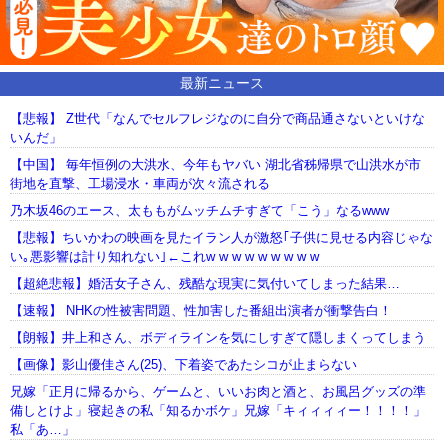
最新ニュース
【悲報】 Z世代「なんでセルフレジなのに自分で商品通さないといけな
いんだ」
【中国】 毎年恒例の大洪水、今年もヤバい 湖北省秭帰県で山洪水が市
街地を直撃、工場浸水・車両が次々流される
乃木坂46のエース、太ももがムッチムチすぎて「こう」なるwww
【悲報】ちいかわの映画を見たイラン人が激怒｢子供に見せる内容じゃな
い｡悪影響は計り知れない｣←これw w w w w w w w w
【超絶悲報】婚活女子さん、残酷な現実に気付いてしまった結果…
【速報】 NHKの性被害問題、性加害した番組出演者が衝撃告白！
【朗報】井上和さん、ボディラインを気にしすぎて隠しまくってしまう
【画像】影山優佳さん(25)、下着姿であたシコが止まらない
兄嫁「正月に帰るから、ゲームと、いいお肉と酒と、お風呂グッズの準
備しとけよ」寝起きの私「知るかボケ」兄嫁「キィィィィー！！！！」
私「あ…」