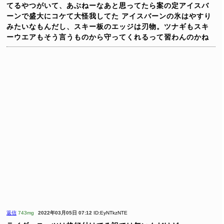
てるやつがいて、あぶねーなあと思ってたら案の定アイスバ
ーンで盛大にコケて大怪我してた
アイスバーンの氷はやすり
みたいなもんだし、スキー板のエッジは刃物。ツナギもスキ
ーウエアもそう言うものから守ってくれるって習わんのかね
返信
743mg
2022年03月05日 07:12
ID:EyNTkzNTE