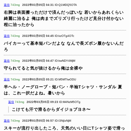
返信
743mg
2022年03月05日 04:31
ID:Q1MDQ5OTA
右脚は表面擦っただけで済んだっぽいな
若いからあれくらい
綺麗に治るよ
俺は肉までズリズリ行ったけど見分け付かない
程に治ったから
返信
743mg
2022年03月05日 04:45
ID:kzOTg4OTc
バイカーって基本短パンだよな
なんで長ズボン履かないんだ
ろ
返信
743mg
2022年03月05日 04:47
ID:kwNDY4MjM
守られてると気が抜けるから俺は全裸や
返信
743mg
2022年03月05日 05:21
ID:M5MTIwODU
半ヘル・ノーグローブ・短パン・半袖Tシャツ・サンダル
夏
は、これ一択だよね。暑いから
返信
743mg
2022年03月05日 09:23
ID:M4NzM5OTg
こけても汗で滑るからダイジョブヨネ〜
返信
743mg
2022年03月05日 06:57
ID:I3NjIzNjM
スキーが流行り出したころ、天気のいい日にTシャツ姿で滑っ