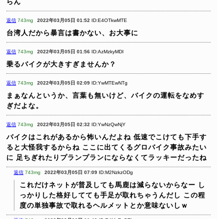
らん
返信
743mg
2022年03月05日 01:52
ID:E4OTkwMTE
台湾人だから暴言は書かない、お大事に
返信
743mg
2022年03月05日 01:56
ID:AzMzkyMDI
乗るバイクが大きすぎませんか？
返信
743mg
2022年03月05日 02:09
ID:YwMTEwNTg
まぁなんというか、言葉も無いけど、バイクの運転をなめす
ぎだよな。
返信
743mg
2022年03月05日 02:32
ID:YwNzQwNjY
バイクはこれがあるから怖いんだよね
低速でこけても下手す
ると大怪我するからね
ここに出てくるグロバイク事故みたい
に
足ちぎれたりプランプランにならなくてラッキーだったね
返信
743mg
2022年03月05日 07:09
ID:M2NzkzODg
これだけネットが普及しても馬鹿は減らないからなー
し
っかりした格好してても手足が取れちゃうんだし
この程
度の単独事故で取れるヘルメットとか意味ないしｗ