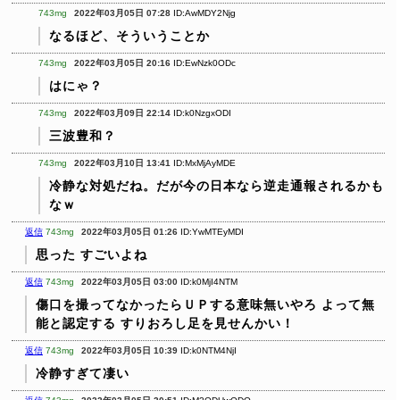
743mg
2022年03月05日 07:28
ID:AwMDY2Njg
なるほど、そういうことか
743mg
2022年03月05日 20:16
ID:EwNzk0ODc
はにゃ？
743mg
2022年03月09日 22:14
ID:k0NzgxODI
三波豊和？
743mg
2022年03月10日 13:41
ID:MxMjAyMDE
冷静な対処だね。だが今の日本なら逆走通報されるかも
なｗ
返信
743mg
2022年03月05日 01:26
ID:YwMTEyMDI
思った
すごいよね
返信
743mg
2022年03月05日 03:00
ID:k0MjI4NTM
傷口を撮ってなかったらＵＰする意味無いやろ
よって無
能と認定する
すりおろし足を見せんかい！
返信
743mg
2022年03月05日 10:39
ID:k0NTM4NjI
冷静すぎて凄い