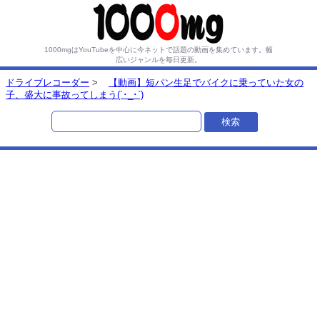
1000mgはYouTubeを中心に今ネットで話題の動画を集めています。
幅
広いジャンルを毎日更新。
ドライブレコーダー
>
【動画】短パン生足でバイクに乗っていた女の
子、盛大に事故ってしまう(´･_･`)