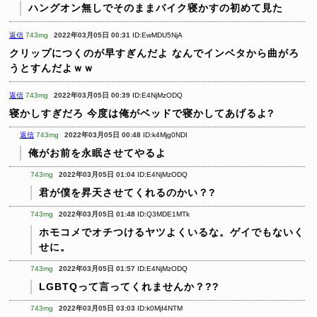
ハングオン無しでそのままバイク寝かすの初めて見た
返信
743mg
2022年03月05日 00:31
ID:EwMDU5NjA
クリップにつくのが早すぎんだよ
なんでインベタから曲がろ
うとすんだよｗｗ
返信
743mg
2022年03月05日 00:39
ID:E4NjMzODQ
寝かしすぎだろ
今度は俺がベッドで寝かしてあげるよ?
返信
743mg
2022年03月05日 00:48
ID:k4Mjg0NDI
俺がお前を永眠させてやるよ
743mg
2022年03月05日 01:04
ID:E4NjMzODQ
君が僕を昇天させてくれるのかい？?
743mg
2022年03月05日 01:48
ID:Q3MDE1MTk
ホモコメでオチつけるヤツよくいるな。ゲイでもないく
せに。
743mg
2022年03月05日 01:57
ID:E4NjMzODQ
LGBTQって言ってくれませんか？?️‍?
743mg
2022年03月05日 03:03
ID:k0MjI4NTM