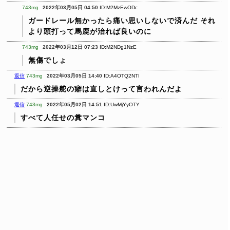
743mg
2022年03月05日 04:50
ID:M2MzEwODc
ガードレール無かったら痛い思いしないで済んだ
それ
より頭打って馬鹿が治れば良いのに
743mg
2022年03月12日 07:23
ID:M2NDg1NzE
無傷でしょ
返信
743mg
2022年03月05日 14:40
ID:A4OTQ2NTI
だから逆操舵の癖は直しとけって言われんだよ
返信
743mg
2022年05月02日 14:51
ID:UwMjYyOTY
すべて人任せの糞マンコ