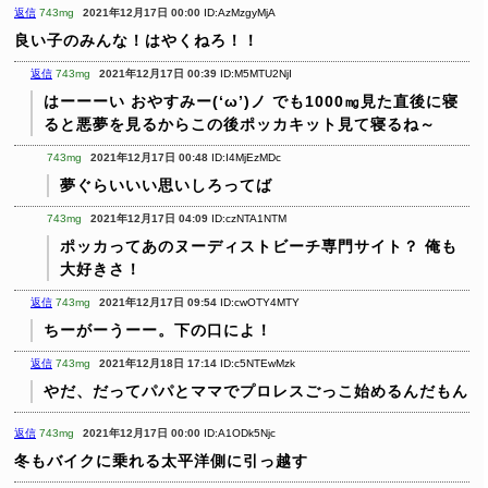
返信
743mg
2021年12月17日 00:00
ID:AzMzgyMjA
良い子のみんな！はやくねろ！！
返信
743mg
2021年12月17日 00:39
ID:M5MTU2NjI
はーーーい
おやすみー(‘ω’)ノ
でも1000㎎見た直後に寝
ると悪夢を見るからこの後ポッカキット見て寝るね～
743mg
2021年12月17日 00:48
ID:I4MjEzMDc
夢ぐらいいい思いしろってば
743mg
2021年12月17日 04:09
ID:czNTA1NTM
ポッカってあのヌーディストビーチ専門サイト？
俺も
大好きさ！
返信
743mg
2021年12月17日 09:54
ID:cwOTY4MTY
ちーがーうーー。下の口によ！
返信
743mg
2021年12月18日 17:14
ID:c5NTEwMzk
やだ、だってパパとママでプロレスごっこ始めるんだもん
返信
743mg
2021年12月17日 00:00
ID:A1ODk5Njc
冬もバイクに乗れる太平洋側に引っ越す