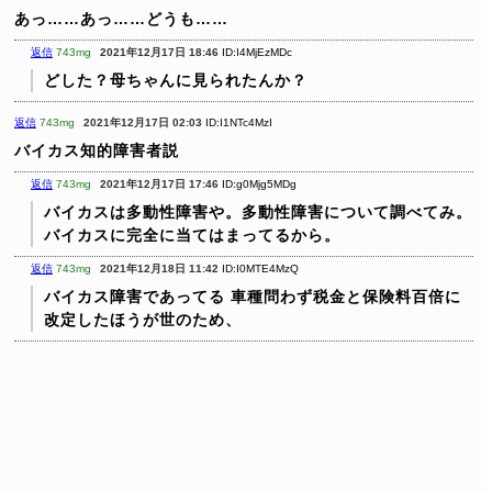
あっ……あっ……どうも……
返信
743mg
2021年12月17日 18:46
ID:I4MjEzMDc
どした？母ちゃんに見られたんか？
返信
743mg
2021年12月17日 02:03
ID:I1NTc4MzI
バイカス知的障害者説
返信
743mg
2021年12月17日 17:46
ID:g0Mjg5MDg
バイカスは多動性障害や。多動性障害について調べてみ。
バイカスに完全に当てはまってるから。
返信
743mg
2021年12月18日 11:42
ID:I0MTE4MzQ
バイカス障害であってる
車種問わず税金と保険料百倍に
改定したほうが世のため、