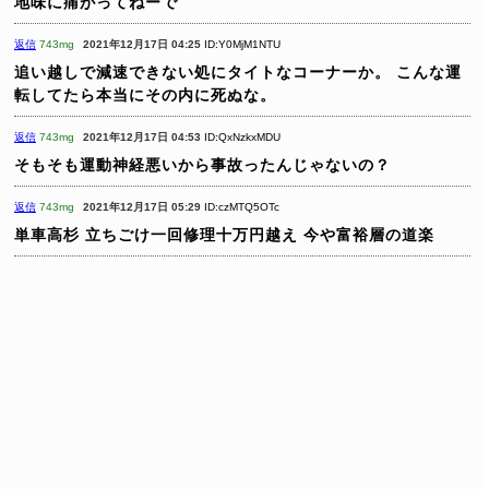
地味に痛がってねーで
返信
743mg
2021年12月17日 04:25
ID:Y0MjM1NTU
追い越しで減速できない処にタイトなコーナーか。
こんな運
転してたら本当にその内に死ぬな。
返信
743mg
2021年12月17日 04:53
ID:QxNzkxMDU
そもそも運動神経悪いから事故ったんじゃないの？
返信
743mg
2021年12月17日 05:29
ID:czMTQ5OTc
単車高杉
立ちごけ一回修理十万円越え
今や富裕層の道楽