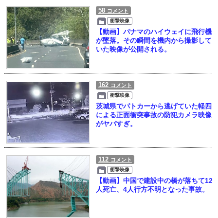
58
コメント
衝撃映像
【動画】パナマのハイウェイに飛行機
が墜落。その瞬間を機内から撮影して
いた映像が公開される。
162
コメント
衝撃映像
茨城県でパトカーから逃げていた軽四
による正面衝突事故の防犯カメラ映像
がヤバすぎ。
112
コメント
衝撃映像
【動画】中国で建設中の橋が落ちて12
人死亡、4人行方不明となった事故。