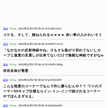
返信
743mg
2021年12月17日 06:34
ID:EzMjY0ODc
コケる、そして、跳ねられるｗｗｗｗ
赤い車の人かわいそう
返信
743mg
2021年12月17日 06:46
ID:M5MTYzOTU
「なかなかの反射神経やね」そもそも曲がり切れてないしカ
ーブと速度の見通しが出来てないだけで無能な神経ですがなw
返信
743mg
2021年12月17日 08:10
ID:A3NDY2MDg
存在自体が害悪
返信
743mg
2021年12月17日 08:39
ID:g0ODA5MTI
こんな程度のコーナーでなんで外に膨らむんや？？
ワイのズ
ーマー50キャブ仕様ならイン-イン-インで抜けれるコーナー
やでほんまダセえ。
返信
743mg
2021年12月17日 09:05
ID:MyMzQyNDk