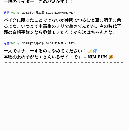
一般のライダー「このバ活かす！！」
返信
743mg
2022年04月21日 21:05
ID:UyNTg3MDY
バイクに限ったことではないが仲間でつるむと更に調子に乗
るよな。いつまで中高生のノリで生きてんだか。今の時代下
郎の自損事故シなら称賛モノだろうから次はちゃんとな。
返信
743mg
2025年05月07日 06:09
ID:M4Mzc1NDY
一人でオナニーするのはやめてください！
本物の女の子がたくさんいるサイトです – 𝐍𝐔𝟒.𝐅𝐔𝐍