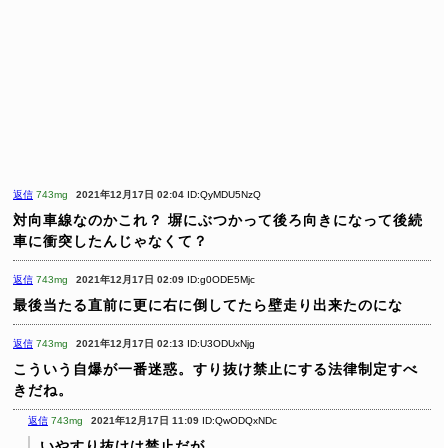
返信
743mg
2021年12月17日 02:04
ID:QyMDU5NzQ
対向車線なのかこれ？
塀にぶつかって後ろ向きになって後続
車に衝突したんじゃなくて？
返信
743mg
2021年12月17日 02:09
ID:g0ODE5Mjc
最後当たる直前に更に右に倒してたら壁走り出来たのにな
返信
743mg
2021年12月17日 02:13
ID:U3ODUxNjg
こういう自爆が一番迷惑。すり抜け禁止にする法律制定すべ
きだね。
返信
743mg
2021年12月17日 11:09
ID:QwODQxNDc
いやすり抜けは禁止だが