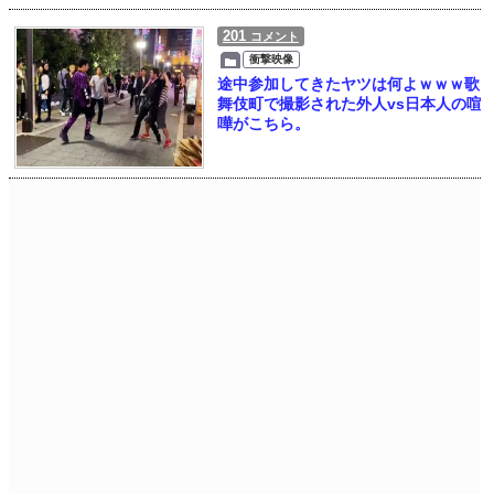
201
コメント
衝撃映像
途中参加してきたヤツは何よｗｗｗ歌
舞伎町で撮影された外人vs日本人の喧
嘩がこちら。