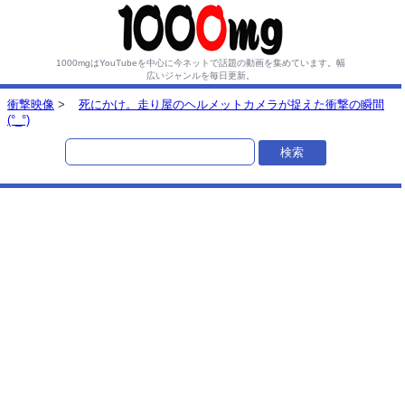
1000mgはYouTubeを中心に今ネットで話題の動画を集めています。
幅
広いジャンルを毎日更新。
衝撃映像
>
死にかけ。走り屋のヘルメットカメラが捉えた衝撃の瞬間
(°_°)