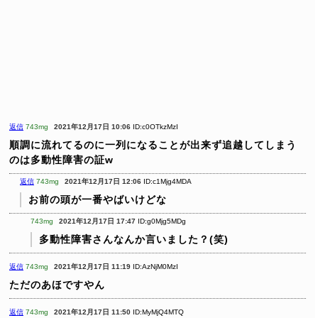
返信
743mg
2021年12月17日 10:06
ID:c0OTkzMzI
順調に流れてるのに一列になることが出来ず追越してしまう
のは多動性障害の証w
返信
743mg
2021年12月17日 12:06
ID:c1Mjg4MDA
お前の頭が一番やばいけどな
743mg
2021年12月17日 17:47
ID:g0Mjg5MDg
多動性障害さんなんか言いました？(笑)
返信
743mg
2021年12月17日 11:19
ID:AzNjM0MzI
ただのあほですやん
返信
743mg
2021年12月17日 11:50
ID:MyMjQ4MTQ