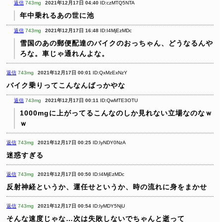
返信
743mg
2021年12月17日 04:40
ID:czMTQ5NTA
年中乗れるあの世に池
返信
743mg
2021年12月17日 16:48
ID:I4MjEzMDc
雪国のあの郵便配達のバイクのおっちゃん、どうなるんや
ろな。車じゃ通れんよな。
返信
743mg
2021年12月17日 00:01
ID:QxMzExNzY
バイク乗りってこんなんばっかやな
返信
743mg
2021年12月17日 00:11
ID:QwMTE3OTU
1000mgに上がってるこんなのしか見れない立場なのなｗ
ｗ
返信
743mg
2021年12月17日 00:25
ID:IyNDY0NzA
迷惑すぎる
返信
743mg
2021年12月17日 00:50
ID:I4MjEzMDc
反射神経というか、運任せというか、時の流れに身をまかせ
返信
743mg
2021年12月17日 00:54
ID:IyMDY5NjU
そんな速度じゃな…次は失敗しないでちゃんと逝って