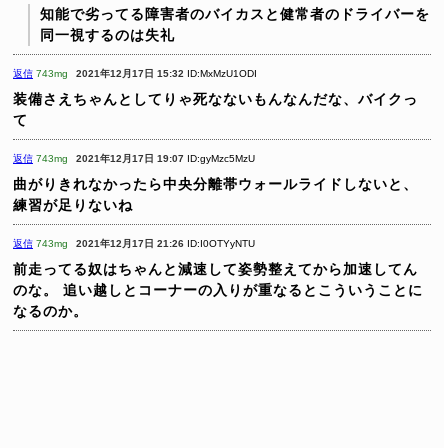
知能で劣ってる障害者のバイカスと健常者のドライバーを
同一視するのは失礼
返信
743mg
2021年12月17日 15:32
ID:MxMzU1ODI
装備さえちゃんとしてりゃ死なないもんなんだな、バイクっ
て
返信
743mg
2021年12月17日 19:07
ID:gyMzc5MzU
曲がりきれなかったら中央分離帯ウォールライドしないと、
練習が足りないね
返信
743mg
2021年12月17日 21:26
ID:I0OTYyNTU
前走ってる奴はちゃんと減速して姿勢整えてから加速してん
のな。
追い越しとコーナーの入りが重なるとこういうことに
なるのか。