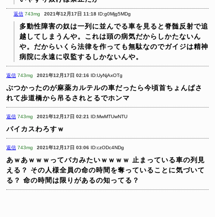
返信
743mg
2021年12月17日 11:18
ID:g0Mjg5MDg
多動性障害の奴は一列に並んでる車を見ると脊髄反射で追
越してしまうんや。これは頭の病気だからしかたないん
や。だからいくら法律を作っても無駄なのでガイジは精神
病院に永遠に収監するしかないんや。
返信
743mg
2021年12月17日 02:16
ID:UyNjAxOTg
ぶつかったのが麻薬カルテルの車だったら今頃首ちょんぱさ
れて歩道橋から吊るされとるでホンマ
返信
743mg
2021年12月17日 02:21
ID:MwMTUwNTU
バイカスわろすｗ
返信
743mg
2021年12月17日 03:06
ID:czODc4NDg
あｗあｗｗｗってバカみたいｗｗｗｗ
止まっている車の列見
える？
その人様全員の命の時間を奪っていることに気づいて
る？
命の時間は限りがあるの知ってる？