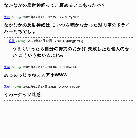
なかなかの反射神経って、褒めるとこあったか？
返信
743mg
2021年12月17日 12:22
ID:kxMTYyNTY
なかなかの反射神経は
こいつを轢かなかった対向車のドライ
バーたちでしょ
返信
743mg
2021年12月17日 17:48
ID:g0Mjg5MDg
うまくいったら自分の努力のおかげ
失敗したら他人のせ
い
こういう奴いるよねw
返信
743mg
2021年12月17日 13:04
ID:I3NTkxNzU
あっあっじゃねぇよアホWWW
返信
743mg
2021年12月17日 13:25
ID:QyOTk4ODM
うわークッソ迷惑