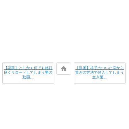
【話題】とにかく何でも格好
【動画】格子のついた窓から
良くリロードしてしまう男の
驚きの方法で侵入してしまう
動画。
空き巣。