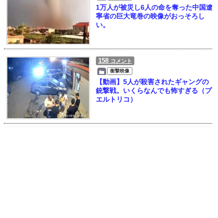
1万人が被災し6人の命を奪った中国遼
寧省の巨大竜巻の映像がおっそろし
い。
158
コメント
衝撃映像
【動画】5人が殺害されたギャングの
銃撃戦。いくらなんでも怖すぎる（プ
エルトリコ）