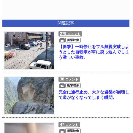
関連記事
279
コメント
衝撃映像
【衝撃】一時停止をフル無視突破しよ
うとした自転車が車に突っ込んでしま
う激しい事故。
38
コメント
衝撃映像
完全に通行止め。大きな岩盤が崩壊し
て道がなくなってしまう瞬間。
47
コメント
衝撃映像