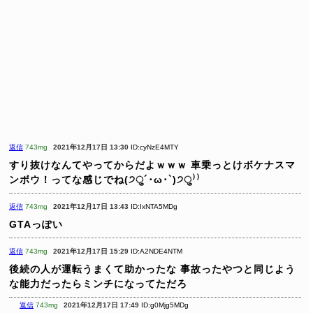
返信
743mg
2021年12月17日 13:30
ID:cyNzE4MTY
すり抜けなんてやってからだよｗｗｗ
車乗っとけボケナスマ
ンボウ！ってな感じでね(੭ु´･ω･`)੭ु⁾⁾
返信
743mg
2021年12月17日 13:43
ID:IxNTA5MDg
GTAっぽい
返信
743mg
2021年12月17日 15:29
ID:A2NDE4NTM
後続の人が運転うまくて助かったな
事故ったやつと同じよう
な能力だったらミンチになってただろ
返信
743mg
2021年12月17日 17:49
ID:g0Mjg5MDg