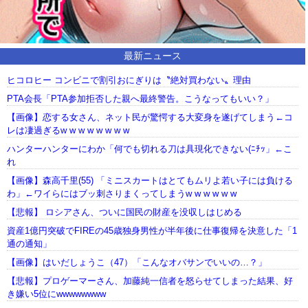
最新ニュース
ヒコロヒー コンビニで割引おにぎりは〝絶対買わない〟理由
PTA会長「PTA参加拒否した親へ最終警告。こうなってもいい？」
【画像】恋する女さん、ネット民が驚愕する大変身を遂げてしまう←コ
レは凄過ぎるw w w w w w w w
ハンターハンターにわか「何でも切れる刀は具現化できない(ﾆﾁｯ」←こ
れ
【画像】森高千里(55) 「ミニスカートはとてもムリよ若い子には負ける
わ」←ワイらにはブッ刺さりまくってしまうw w w w w w
【悲報】 ロシアさん、ついに国民の財産を没収しはじめる
資産1億円突破でFIREの45歳独身男性が半年後に仕事復帰を決意した「1
通の通知」
【画像】はいだしょうこ（47）「こんなオバサンでいいの…？」
【悲報】プロゲーマーさん、加藤純一信者を怒らせてしまった結果、好
き嫌い5位にwwwwwwww