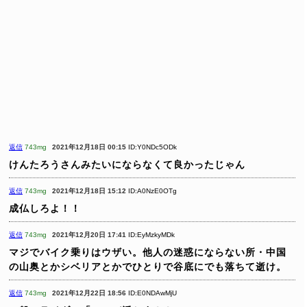
返信
743mg
2021年12月18日 00:15
ID:Y0NDc5ODk
けんたろうさんみたいにならなくて良かったじゃん
返信
743mg
2021年12月18日 15:12
ID:A0NzE0OTg
成仏しろよ！！
返信
743mg
2021年12月20日 17:41
ID:EyMzkyMDk
マジでバイク乗りはウザい。他人の迷惑にならない所・中国
の山奥とかシベリアとかでひとりで谷底にでも落ちて逝け。
返信
743mg
2021年12月22日 18:56
ID:E0NDAwMjU