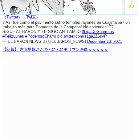
（Twitter）
（Twi直）
? Así fue como el pavimento sufrió terribles rayones en Cuajimalpa? un
trabajito más para Pomadita de la Campana! No entienden! ??
SIGUE AL BARÓN Y TE SIGO ANTI AMLO
#LigaDeGuerreros
#FelizLunes
#PoderosoCharro
pic.twitter.com/s1ga2Z6svP
— EL BARÓN NEWS  (@ELBARON_NEWS)
December 13, 2021
【朗報】 吉岡里帆さんのぷにぷにモリマン画像ｗｗｗｗｗ