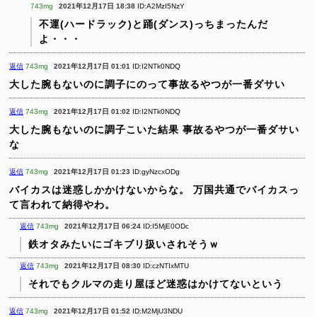
743mg
2021年12月17日 18:38
ID:A2MzI5NzY
不運(ハードラック)と踊(ダンス)っちまったんだ
よ・・・
返信
743mg
2021年12月17日 01:01
ID:I2NTk0NDQ
大した腕もないのに調子にのって事故るやつが一番ダサい
返信
743mg
2021年12月17日 01:02
ID:I2NTk0NDQ
大した腕もないのに調子こいた結果
事故るやつが一番ダサい
な
返信
743mg
2021年12月17日 01:23
ID:gyNzcxODg
バイカスは迷惑しかかけないからな。
万国共通でバイカスっ
て言われて納得やわ。
返信
743mg
2021年12月17日 06:24
ID:I5MjE0ODc
鉄オタみたいにゴキブリ扱いされそうｗ
返信
743mg
2021年12月17日 08:30
ID:czNTIxMTU
それでもクルマの走り屋ほど迷惑はかけてないという
返信
743mg
2021年12月17日 01:52
ID:M2MjU3NDU