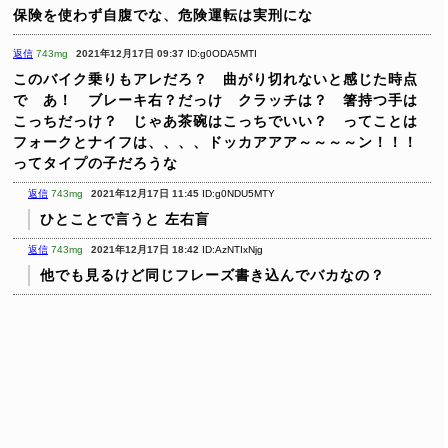
保険を使わず自腹でな、危険運転は実刑にな
返信
743mg
2021年12月17日 09:37
ID:g0ODA5MTI
このバイク乗りもアレだろ？ 曲がり切れないと感じた時点
で あ！ ブレーキ右？だっけ クラッチは？ 箸持つ手は
こっちだっけ？ じゃあ茶碗はこっちでいい？ ってことは
フォークとナイフは、、、、ドッカアアア～～～～ン！！！
ってタイプの子だろうな
返信
743mg
2021年12月17日 11:45
ID:g0NDU5MTY
ひとことで言うと
左右盲
返信
743mg
2021年12月17日 18:42
ID:AzNTIxNjg
他でも見るけど同じフレーズ書き込んでバカなの？