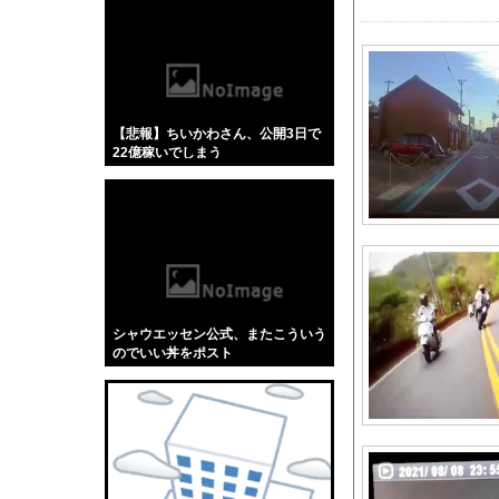
【悲報】「蕎麦」とか
【4/4】嫁が浮気を
左翼市民団体、広島で
もう先が長くないと2
【悲報】ちいかわさん、公開3日で
【衝撃】「ガンダムシ
22億稼いでしまう
【J2第1節 札幌×徳
【COBRA】ストーム
【ワンピース】ゾロ「
【動画】両方馬鹿（笑
【朗報】冨里奈央のバ
【恐怖】手術中に熊本
シャウエッセン公式、またこういう
PCA、WAR8.0ｗ
のでいい丼をポスト
【悲報】ワンピースの
【画像】実写版みいち
キャデラックF1、致
【画像】 テレ朝の気