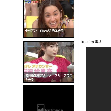
PTA会長「PTA参
【唖然】フォークリフ
【動画】「壁キャラは
彼女がカヤックの先端
【衝撃】移民さんの価
中村アン 前かがみ胸元チラ
【衝撃】34歳ニート
ice burn 事故
地面に空いた深さ約4m
【動画】ヒョウ2頭が
【画像】吉川愛さん(
道路脇で男性が缶切断
【黒歴史】こういう昔
岩田絵里奈アナ ノースリーブでワ
韓国人「安貞桓が韓国
キチラ
ケンタッキーとか言う
【画像】このAVが性
【悲報】味噌ラーメン
【中国】男の子が爆竹