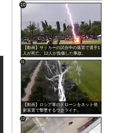
載。
【動画】サッカーの試合中の落雷で選手1
人が死亡、12人が負傷した事故。
【動画】ロシア軍のドローンをネット発
射装置で撃墜するウクライナ。