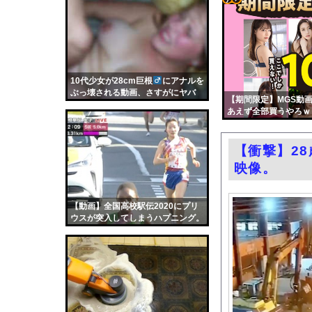
コメ卸大手さん、営業
コテ
ソクミルが夏休みおばちゃ
リン
【動画】戦犯はどっち
- 固
税務署職員(25) 、
定リ
10代少女が28cm巨根
にアナルを
【60時間⇒150円】
ぶっ壊される動画、さすがにヤバ
ンク
【期間限定】MGS動画
【動画】エアコン業者
い・・・（動画）
あえず全部買うやろｗ
自動
「私は入りません、 
更新
"テレビ大好き"高齢
【衝撃】2
ツー
お前らがメイドイン韓
映像。
ル
エロ漫画『冥婚の花嫁』
路上駐車経験率が過去
【動画】全国高校駅伝2020にプリ
ウスが突入してしまうハプニング。
中国「大洪水！」三峡
職場の人妻と不倫をし
韓国国会、サッカー前
日本旅行キャンセルす
うちのネコが目の前に