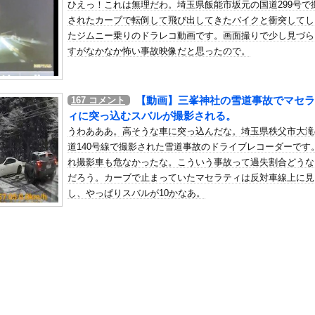
ひえっ！これは無理だわ。埼玉県飯能市坂元の国道299号で
加拒否した親へ最終警告。こうなってもいい？」
されたカーブで転倒して飛び出してきたバイクと衝突してし
の机がこの女の子の椅子にされてたらｗｗｗ
たジムニー乗りのドラレコ動画です。画面撮りで少し見づら
、可愛すぎる
すがなかなか怖い事故映像だと思ったので。
屈みで完全に見えてる動画が拡散されてしまう…
いう地雷系の女子高生って好きじゃないの？
【動画】三峯神社の雪道事故でマセラ
167
コメント
ナンバーワンだ」 熊本地震直後の日本の対応のスピードに世界が衝撃
ィに突っ込むスバルが撮影される。
にチン凸したアジア人短小男
、爆笑されてしまうｗｗｗ
うわあああ。高そうな車に突っ込んだな。埼玉県秩父市大滝
た嫁。まさかと思い長男のDNA鑑定をするがいいな？と問うと、元嫁...
道140号線で撮影された雪道事故のドライブレコーダーです
れ撮影車も危なかったな。こういう事故って過失割合どうな
ロシア軍兵士のHIV感染が2000％急増…ウクライナメディア！
だろう。カーブで止まっていたマセラティは反対車線上に見
のSNS更新が1週間途絶え、様々な憶測が飛び交う。1週間ぶりの投...
し、やっぱりスバルが10かなあ。
管理フォーーーーム！！！」
の金庫触らないでよ！」キチママ『そこに金庫があったから、開けてみ...
0万！Z世代のカリスマ、水着写真集の発売決定wwwwwさくら、...
のルール 外国人は笑うらしいな
コンビニの『割引おにぎり』を買わない理由がこちらｗｗｗｗ
ーパー堀大輔さん、実は仮眠を取っていたｗｗｗｗｗｗｗｗｗｗｗｗｗ...