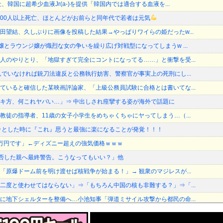
、韓国に超希少血液Jr(a-)を提供「韓国内では適合する血液を...
,000人以上死亡、ほとんどがお前らと同年代で若者は元気
田望結、久しぶりに画像を投稿した結果→やっぱりワイらの姫だったw...
嬢とラウンジ嬢が熾烈な女の争いを繰り広げ対戦型になってしまうw ...
人のやりとり、「地獄すぎて完全にコントになってる……」と衝撃を受...
んでいなければ銃刀法違反と公務執行妨害、警察官が事実上の死刑にし...
ていると確信した某映画評論家、「上級公務員試験に合格とは書いてな...
キ方、何これヤバい…」⇒ 中出しされ痙攣する姿が海外で話題に
教徒の指導者、11歳の女子小学生をめちゃくちゃにヤってしまう…（...
ッとした時に『これ』思うと最強に楽になることが発覚！！！
万円です」←ディズニー超えの強気価格ｗｗｗ
加拒否した親へ最終警告。こうなってもいい？」他
「原爆ドーム前を明け渡せば核戦争が始まる！」→ 観衆のマジレスが...
二度と使わせてはならない」⇒「もちろん中国の核も非難する？」⇒「...
に地下シェルターを整備へ…小池知事「弾道ミサイル攻撃から都民の命...
ゃんを家に住ませてあげた結果wwwwwwww