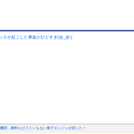
クが起こした事故がひどすぎ(@_@;)
機関…燃料もピストンもない量子エンジンが回った！