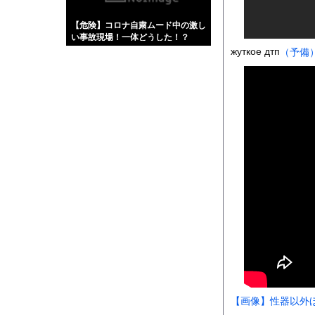
【画像】伊藤舞雪とか
【危険】コロナ自粛ムード中の激し
【緊急】肛門にスティ
い事故現場！一体どうした！？
お知らせ
жуткое дтп
（予備
【動画】タイのティパ
Powered by livedo
1000m
このページは
示されません。
【画像】性器以外