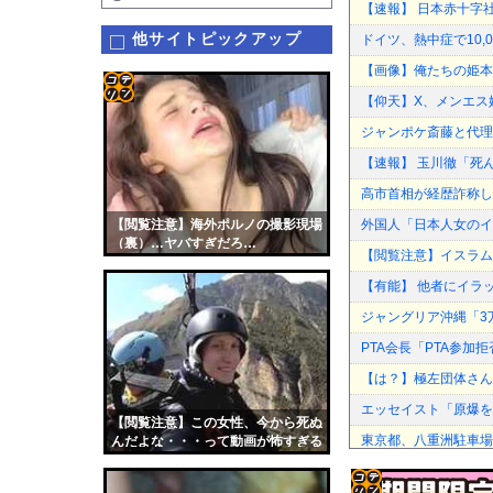
【速報】 日本赤十字社
他サイトピックアップ
ドイツ、熱中症で10
【画像】俺たちの姫本
【仰天】X、メンエス
コテ
ジャンポケ斎藤と代理
リン
【速報】 玉川徹「死
- 固
高市首相が経歴詐称し
定リ
【閲覧注意】海外ポルノの撮影現場
外国人「日本人女のイ
ンク
（裏）…ヤバすぎだろ…
【閲覧注意】イスラム
自動
【有能】 他者にイラ
更新
ジャングリア沖縄「3
ツー
PTA会長「PTA参
ル
【は？】極左団体さん
エッセイスト「原爆を
【閲覧注意】この女性、今から死ぬ
東京都、八重洲駐車場
んだよな・・・って動画が怖すぎる
【画像】実写版みいち