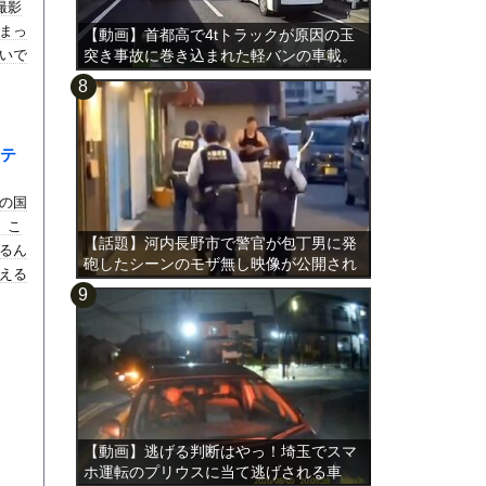
撮影
まっ
【動画】首都高で4tトラックが原因の玉
いで
突き事故に巻き込まれた軽バンの車載。
テ
の国
。こ
【話題】河内長野市で警官が包丁男に発
るん
砲したシーンのモザ無し映像が公開され
える
る。
【動画】逃げる判断はやっ！埼玉でスマ
ホ運転のプリウスに当て逃げされる車