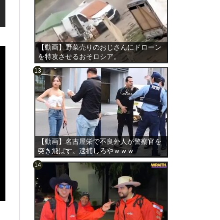
【動画】野菜売りのおじさんにドローン
を特攻させるおそロシア。
のは表
【動画】名古屋栄で不良外人が警察官を
突き飛ばす。逮捕しろやｗｗｗ