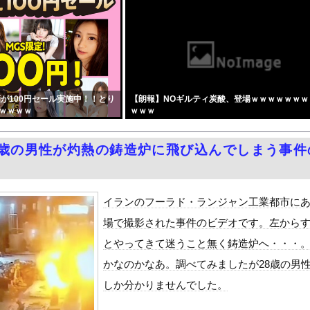
利益83％減 高値で買い込んだ米が売れず「損切り祭り」開幕へ
んAV70％OFFセールを開催 part2
？ｗｗｗｗｗｗｗｗｗｗｗｗｗｗｗｗｗｗｗｗ
おばちゃんから貰った小遣い（1億5000万）を競艇に全ツッパし...
コスパ最強50タイトル3526分収録発見！グラドル流出ほかがセ...
が100円セール実施中！！とり
【朗報】NOギルティ炭酸、登場ｗｗｗｗｗｗｗ
「エアコンスプレー使っても室内に風を送り込んでるファンは汚いまま...
ｗｗｗｗ
ｗｗｗ
事故起こさなきゃいい」と保険加入を勧められた推し活民が反発、保険...
者の｢テレビ離れ｣が始まった…10代後半～20代の約7割が"...
8歳の男性が灼熱の鋳造炉に飛び込んでしまう事件
国で認めてるもの 「キムチ」あと3つは？
をrawやhitomiを使わずに無料で読む方法│五梅
最少の21%へ低下！タイムズ会員にアンケート
イランのフーラド・ランジャン工業都市に
ダム「9門開放！（全力放流」中国都市「三峡沿線の道路水没」中国政...
場で撮影された事件のビデオです。左から
て、ついに、、、
とやってきて迷うこと無く鋳造炉へ・・・
代表監督を追及「なぜ負けたのか」
かなのかなあ。調べてみましたが28歳の男
べきか…1万年ぶり史上最大級の火山の兆し＝韓国の反応
しか分かりませんでした。
いた。私が上に物を投げるフリをする → 猫はこうなります…