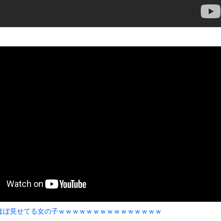
いうＡＶ女優ｗｗｗｗｗｗｗｗｗｗw
ックのり入れたけど出てこないの！！
）
ンコーン王子が日本人女性とデートか？
or 相互RSS
g
が管理しています。 RSS設定 更新順130件まで。それ以降の古いも
ほぼ見せてる女の子ｗｗｗｗｗｗｗｗｗｗｗｗｗｗｗ