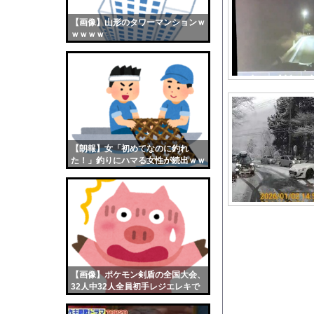
PTA会長「PTA参
【画像】山形のタワーマンションｗ
【画像】おまえらくん
ｗｗｗｗ
【画像】この女優さん
【朗報】齋藤飛鳥、前
【画像】おまえらこう
海外「日本よ、お前が
勇気を出して白人美女
10年もの間浮気して
【朗報】女「初めてなのに釣れ
た！」釣りにハマる女性が続出ｗｗ
ウクライナ侵攻以降、
ｗ
【配信者】「金バエ」
【画像】女の子「危機
私「ちょっと、人の家
【画像】フォロワー58
◉★日本の結婚式のこ
【画像】ポケモン剣盾の全国大会、
【衝撃】ヒコロヒーが
32人中32人全員初手レジエレキで
完全にワンパターンｗｗｗ
【悲報】ショートスリ