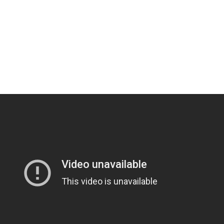
加拒否した親へ最終警告。こうなってもいい？」
トの免許、返納してきたんやが・・・・・・・・・
ダサい」と言って超激レア出し続ける脳キンw
に乗っていた。前方クリア、進路よ～し♪ → だがこうなる…
値、発表されるｗｗｗｗｗ(※画像あり)
、『エロ漫画』で人生逆転
の穴、そこには「謎の文字が刻まれた宇宙服の遺体」が…… 196...
木に登って激しい戦い
26)、縛られてムチムチお乳が強調されてしまう
していたドラム缶が爆発
の大学ヤリサーの流出エロ動画（顔出し）が一番抜ける
代表に激怒！『惨憺たる結果、徹底的な刷新が必要だ』と監督や協会を...
唐揚げ屋ｗｗｗｗｗ
癖ブッ刺さりで精子ドクドク作られるわｗｗｗｗ
で行列、出来ない
に点火 マンホールが爆発しふた吹き飛ぶ