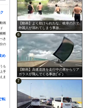
ク
動画
【動画】よく助けられたな。岐阜の川で
外国人が溺れてしまう事故。
ード
横断
べき
分の
攻め
うも
【動画】高速道路を走行中の車からリア
上手
ガラスが飛んでくる事故(ﾟoﾟ)
えま
で転