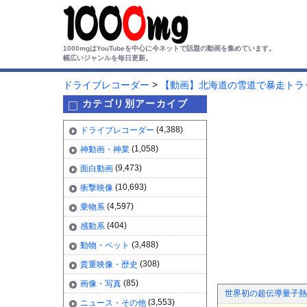
1000mgはYouTubeを中心に今ネットで話題の動画を集めています。
幅広いジャンルを毎日更新。
>
ドライブレコーダー
【動画】北海道の雪道で暴走トラッ
カテゴリ別アーカイブ
(4,388)
ドライブレコーダー
(1,058)
神動画・神業
(9,473)
面白動画
(10,693)
衝撃映像
(4,597)
乗物系
(404)
感動系
(3,488)
動物・ペット
(308)
貴重映像・歴史
(85)
画像・写真
世界初の超伝導量子熱
(3,553)
ニュース・その他