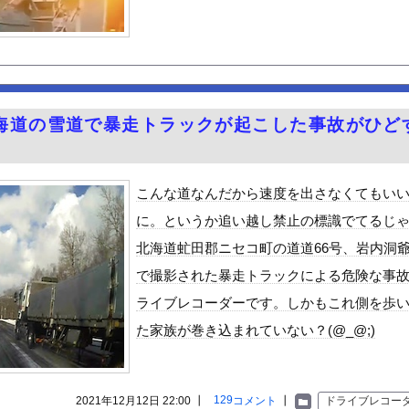
生殺人事件、主犯格の川口被告(19)に無期懲役の判決←これ、妥...
来たったｗｗｗｗｗｗｗ
スープだったら飲み干すわ
「キモッ」と言われたお父さん、グレる・・・
やオリンピック等で外国人審判員に女性を派遣し性的サービスで買収し...
海道の雪道で暴走トラックが起こした事故がひど
1)のミニスカ生脚姿が意外とエロいと話題
ーポーズ！！
ん』6話感想 モブ令嬢に絡まれるアンナ！
こんな道なんだから速度を出さなくてもい
、札束披露するもネット民から新社会人の初ボーナスくらいしかないと...
に。というか追い越し禁止の標識でてるじ
Vラッコを自動車評論家が褒めてる日本、中国人からは馬鹿にされてる...
北海道虻田郡ニセコ町の道道66号、岩内洞
めルーキー”三園響子にがん攻めされたいよな！
で撮影された暴走トラックによる危険な事
る美味い魚教えて
ライブレコーダーです。しかもこれ側を歩
ビスかと思ったら野生の炊飯器で草 ほか
た家族が巻き込まれていない？(@_@;)
で拡散してるおっぱいポロリ動画、何故か叩かれる・・・
」ランキング、ついに発表される
がアジア人にケンカを売った結果ｗｗｗ」 ほか
129
2021年12月12日 22:00 ┃
コメント
┃
ドライブレコー