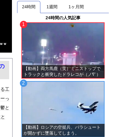
24時間
1週間
1ヶ月間
24時間の人気記事
ｗｗ
の
【動画】両方馬鹿（笑）ミニストップで
トラックと衝突したドラレコが（ノ∇`）
ある工
すーっ
。鬱と
性と
【動画】ロシアの空挺兵、パラシュート
が開かずに墜落してしまう。