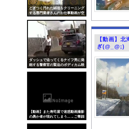
【速報】北海道江別大学
どぎつく汚れた絨毯をクリーニング
【画像】謎の中華料理
する専門業者さんのお仕事動画が空
前の大ヒット。
山でカップラーメンの
【画像】思春期の娘に
韓国サッカー界 W杯
【動画】北
【画像】のんさん(3
ぎ(@_@;)
安藤萌々アナ セクシ
『悪役令嬢転生おじさ
ダッシュで迫ってくるナイフ男に発
砲する警察官の緊迫のボディカム映
【悲報】ラッパーさん
像。
【悲報】BYDの軽E
グラビア界の“がん攻
今の時期 河口で釣れ
【Xの車窓から】オー
【ポロリ悲話】ネット
【動画】また寿司屋で迷惑動画撮影
【衝撃】「かわいい虫
の愚か者が現れてしまう…→ご尊顔
がこちら
「アメリカのヤンキー