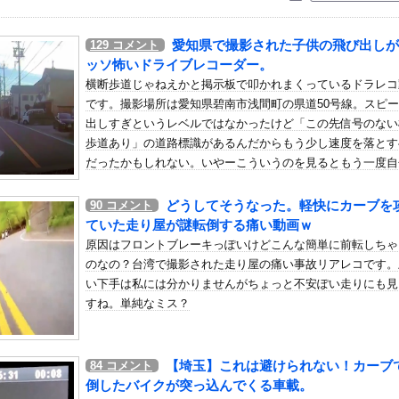
いう自炊最強のメシｗｗｗｗｗｗｗｗ
している。私の知らないスマホで連絡を取り合い、日中会ったりしてい...
愛知県で撮影された子供の飛び出しが
129
コメント
は通用せず「人殺しの汚い足で広島の土を踏むな！」→広島県民「お前...
ッソ怖いドライブレコーダー。
0代で宣告された友達A。「会いに来てほしい」と言うので彼女の好き...
横断歩道じゃねえかと掲示板で叩かれまくっているドラレコ
です。撮影場所は愛知県碧南市浅間町の県道50号線。スピ
リーズ史上1番不人気だと思う主人公」がこちらｗｗｗｗこの主人公は...
出しすぎというレベルではなかったけど「この先信号のない
島】札幌がホームでの開幕戦を制し5年ぶり白星発進！新加入のペイ...
歩道あり」の道路標識があるんだからもう少し速度を落とす
コレクティブルズ「コブラ スペシャルエディション」アクションフ...
だったかもしれない。いやーこういうのを見るともう一度自
女だぞ」エネル「見ればわかる」←ここ好きすぎるｗｗｗｗｗｗｗｗｗ...
運転を見直さなきゃと思うよね。
どうしてそうなった。軽快にカーブを
90
コメント
）ミニストップでトラックと衝突したドラレコが（ノ∇`）
ていた走り屋が謎転倒する痛い動画ｗ
スト、もう大変なことになってるって...
原因はフロントブレーキっぽいけどこんな簡単に前転しちゃ
地震直撃した映像がやばすぎ・・・
のなの？台湾で撮影された走り屋の痛い事故リアレコです。
ｗｗｗｗｗｗｗｗｗｗｗ
い下手は私には分かりませんがちょっと不安ぽい走りにも見
すね。単純なミス？
「ニカニカの実」を未だに受け入れられてない奴ｗｗｗｗｗ
ゃんを家に住ませてあげた結果wwwwwwww
命的なブレーキ問題の原因が明らかになるも解決には至っておらずめど...
【埼玉】これは避けられない！カーブ
84
コメント
象予報士さん、意外と小さかった
倒したバイクが突っ込んでくる車載。