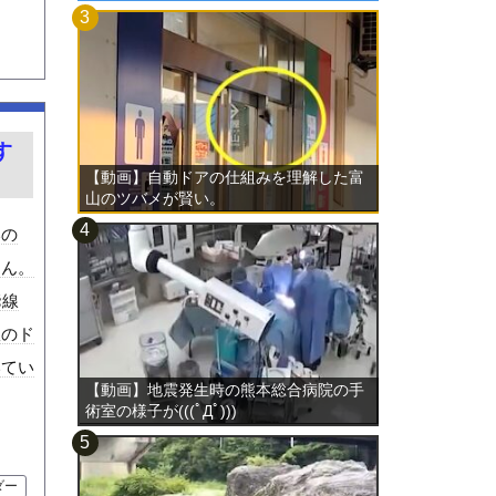
す
【動画】自動ドアの仕組みを理解した富
山のツバメが賢い。
いの
ゃん。
爺線
故のド
いてい
【動画】地震発生時の熊本総合病院の手
術室の様子が(((ﾟДﾟ)))
ダー