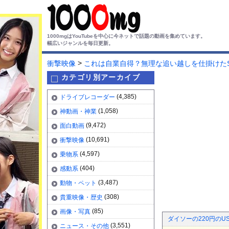
1000mgはYouTubeを中心に今ネットで話題の動画を集めています。
幅広いジャンルを毎日更新。
>
衝撃映像
これは自業自得？無理な追い越しを仕掛けたSU
カテゴリ別アーカイブ
(4,385)
ドライブレコーダー
(1,058)
神動画・神業
(9,472)
面白動画
(10,691)
衝撃映像
(4,597)
乗物系
(404)
感動系
(3,487)
動物・ペット
(308)
貴重映像・歴史
(85)
画像・写真
ダイソーの220円の
(3,551)
ニュース・その他