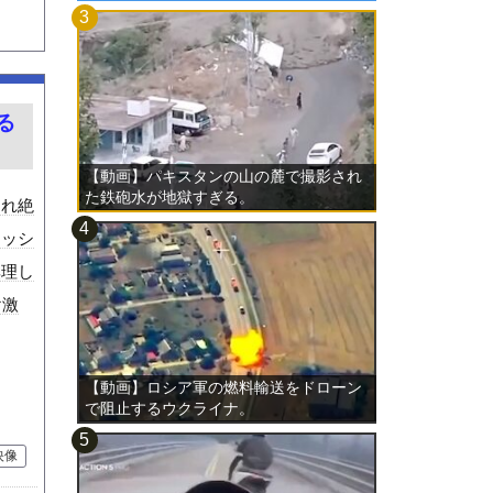
る
【動画】パキスタンの山の麓で撮影され
た鉄砲水が地獄すぎる。
これ絶
ィッシ
無理し
け激
【動画】ロシア軍の燃料輸送をドローン
で阻止するウクライナ。
映像