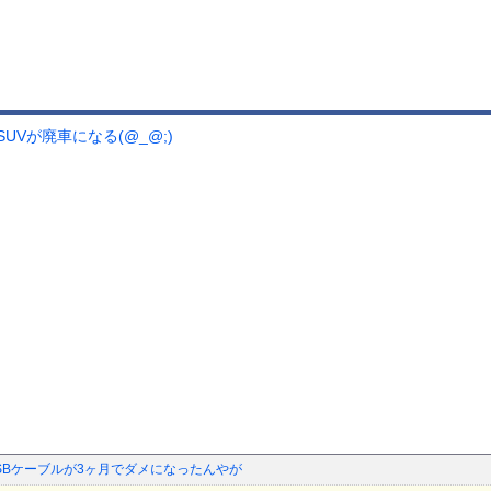
Vが廃車になる(@_@;)
USBケーブルが3ヶ月でダメになったんやが