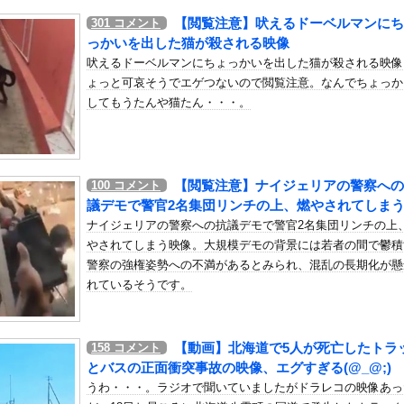
いう自炊最強のメシｗｗｗｗｗｗｗｗ
【閲覧注意】吠えるドーベルマンにち
301
コメント
している。私の知らないスマホで連絡を取り合い、日中会ったりしてい...
っかいを出した猫が殺される映像
イラストレーターの人が『AIに仕事を奪われる』って言ってるけど、...
吠えるドーベルマンにちょっかいを出した猫が殺される映像
ょっと可哀そうでエゲつないので閲覧注意。なんでちょっか
4歳男性死亡 8合目付近で意識失う
してもうたんや猫たん・・・。
ぽっちゃりボディが限界突破してしまう
番好き」上田綺世、プレミア移籍が浮上！現地サポが大興奮！獲得を望...
ーン車からご退出ください」乗客「…」→注意されても動かない乗客を...
さん「いのちの党」に改名ｗｗｗｗｗｗｗｗ
【閲覧注意】ナイジェリアの警察への
100
コメント
議デモで警官2名集団リンチの上、燃やされてしま
ってなんなの？
ナイジェリアの警察への抗議デモで警官2名集団リンチの上
戻れるなら売上金庫に戻して 無理なら全然いいです イオンが戻って...
やされてしまう映像。大規模デモの背景には若者の間で鬱積
1の契約は2026年の1年のみ、2027年に向けてウィリアムズ...
警察の強権姿勢への不満があるとみられ、混乱の長期化が懸
れているそうです。
イド登場、人手不足深刻化の医療・製造現場などでの活用想定！
いにこの6つに絞られる！！！
緋杏の写真集売上、0.12万部wwwwwwwwww
【動画】北海道で5人が死亡したトラ
158
コメント
合中の落雷で選手1人が死亡、12人が負傷した事故。
とバスの正面衝突事故の映像、エグすぎる(@_@;)
らせOKだってよ3
うわ・・・。ラジオで聞いていましたがドラレコの映像あっ