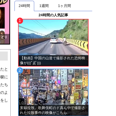
24時間
1週間
1ヶ月間
24時間の人気記事
！とり
【動画】中国の山道で撮影された恐怖映
像が(((ﾟДﾟ)))
れたと
に磔に
人たち
かのよ
理をし
実録拉致。歌舞伎町のド真ん中で撮影さ
れた拉致事件の映像がこちら。