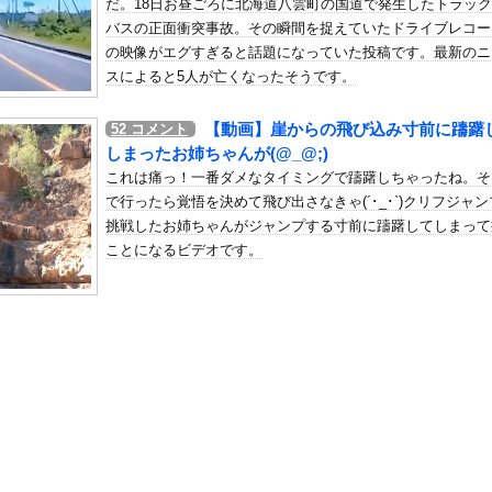
だ。18日お昼ごろに北海道八雲町の国道で発生したトラッ
円高に協力してほしそうにこっちを見ている
バスの正面衝突事故。その瞬間を捉えていたドライブレコー
の机がこの女の子の椅子にされてたらｗｗｗ
の映像がエグすぎると話題になっていた投稿です。最新のニ
、可愛すぎる
スによると5人が亡くなったそうです。
屈みで完全に見えてる動画が拡散されてしまう…
【動画】崖からの飛び込み寸前に躊躇
52
コメント
いう地雷系の女子高生って好きじゃないの？
しまったお姉ちゃんが(@_@;)
ナンバーワンだ」 熊本地震直後の日本の対応のスピードに世界が衝撃
これは痛っ！一番ダメなタイミングで躊躇しちゃったね。そ
にチン凸したアジア人短小男
、爆笑されてしまうｗｗｗ
で行ったら覚悟を決めて飛び出さなきゃ(´･_･`)クリフジャ
た嫁。まさかと思い長男のDNA鑑定をするがいいな？と問うと、元嫁...
挑戦したお姉ちゃんがジャンプする寸前に躊躇してしまって
ことになるビデオです。
ロシア軍兵士のHIV感染が2000％急増…ウクライナメディア！
のSNS更新が1週間途絶え、様々な憶測が飛び交う。1週間ぶりの投...
管理フォーーーーム！！！」
の金庫触らないでよ！」キチママ『そこに金庫があったから、開けてみ...
ハーフ美女、水着グラビアが大迫力すぎるwwwwww美澄衿依がむっ...
ライうめー」ワイ「ほーい（ケチャップ取り上げる）」ｗｗｗｗｗｗｗ...
(40)、パンパンすぎてノーバン始球式ならず
て日本に漂着した白人だった説