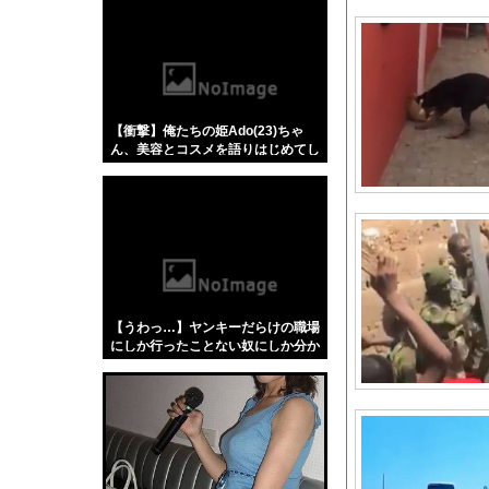
w w w w
【悲報】「蕎麦」とか
【4/4】嫁が浮気を
野田クリスタルさん「
富士登山ツアー中に6
【衝撃】俺たちの姫Ado(23)ちゃ
美人工学研究者さん、
ん、美容とコスメを語りはじめてし
英国人「日本代表で一
まった結果w w w w w w w w w
新幹線で。車掌「グリ
【速報】れいわ新選組
一番面白いギャグ漫画
【画像】ハビタ部長「
ペレスとキャデラックF
【うわっ…】ヤンキーだらけの職場
ついに国産ヒューマノ
にしか行ったことない奴にしか分か
らないことを集めてみたら闇が深過
漫画史上最高傑作、つ
ぎた件w w w w w w w w w w
CANDYTUNEの村川
【動画】サッカーの試
細井くんの彼女、寝取