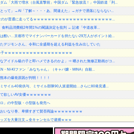
ダム「大雨で増水（台風直撃前」中国ダム「緊急放流！」中国鉄道「列...
とって」→AI「了解～・・・あ、間違えた」→ガチで洒落にならない...
なのが普通に走ってるｗｗｗｗｗｗｗｗｗｗｗｗｗｗｗｗｗｗｗｗｗｗ...
長、食料品消費税2年間1%の閣議決定を批判 → 記者「中道改革...
は酷い…京都市でマイナンバーカードを持たない29万人がポイント給...
たデジモンさん、令和に全盛期を超える利益を生み出していた
い子ｗｗｗｗｗｗｗｗｗｗｗｗｗｗｗｗｗｗｗ
なアイドル級の子と即ハメできるのかよ」⇒ 晒された無修正動画がコ...
N・NI-KIファン「みなちゃん」（キャバ嬢・MINA）自殺...
熊本の爆発原因が判明！！！！
サイル40発供与、ミサイル部隊90人派遣開始…さらに80発見通...
て欲しいAV女優ｗｗｗｗｗｗｗ
ロ」の中型版・小型版も発売へ
おいなり巻、卑猥すぎて賛否両論ｗｗｗｗｗｗｗｗ
ッズを大量注文→全キャンセルで逮捕ｗｗｗ
イド登場、人手不足深刻化の医療・製造現場などでの活用想定！他