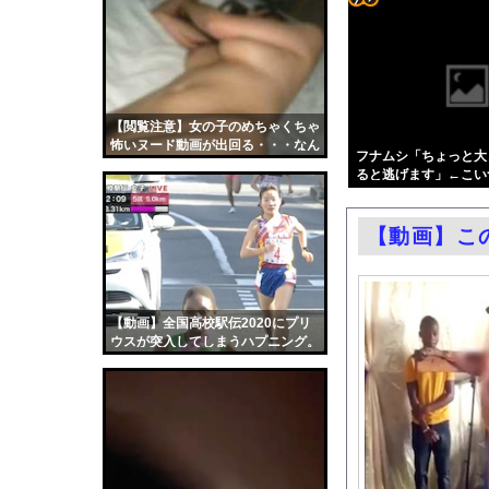
【ゲーム脳】昔は多く
コテ
クマが害獣扱いされる
リン
【悲報】玉川徹さん、8
- 固
パヨク「アジア人民、
定リ
【閲覧注意】女の子のめちゃくちゃ
村重杏奈、写真集ヌー
怖いヌード動画が出回る・・・なん
ンク
フナムシ「ちょっと大
【悲報】週間少年ジャ
だこれ・・・
ると逃げます」←こい
自動
エロ漫画『怪物の寵愛』
更新
【東京】睡眠時無呼吸
【動画】こ
ツー
日産e-power、無給
ル
混浴露天風呂の女性客見
結婚式の二次会で知り
【動画】全国高校駅伝2020にプリ
ウスが突入してしまうハプニング。
【朗報】大人気漫画「G
中国「大洪水！」中国
韓国国会、サッカー前
日本旅行キャンセルす
うちのネコが目の前に