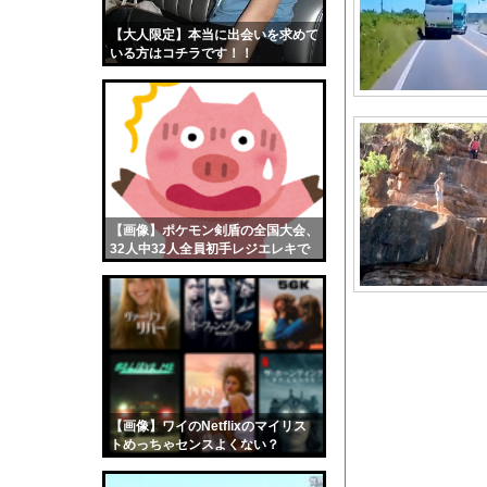
ベッセント財務長官は
【大人限定】本当に出会いを求めて
【画像】おまえらくん
いる方はコチラです！！
【画像】この女優さん
【朗報】齋藤飛鳥、前
【画像】おまえらこう
海外「日本よ、お前が
勇気を出して白人美女
10年もの間浮気して
【画像】ポケモン剣盾の全国大会、
32人中32人全員初手レジエレキで
ウクライナ侵攻以降、
完全にワンパターンｗｗｗ
【配信者】「金バエ」
【画像】女の子「危機
私「ちょっと、人の家
【画像】爆乳アメリカ
【悲報】バカ「アジフ
【画像】ワイのNetflixのマイリス
【動画像】上戸彩さん
トめっちゃセンスよくない？
wwwwwww
鬼の正体、船で難破し