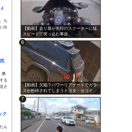
ょ
。ち
い出
【動画】走り屋が先行のスクーターに猛
スピードで突っ込む事故。
抗
う
、燃
する
【動画】欠陥？パワーリアゲートでガラ
念さ
スが粉砕されてしまうトヨタ・セコイ
ア。
ック
たん