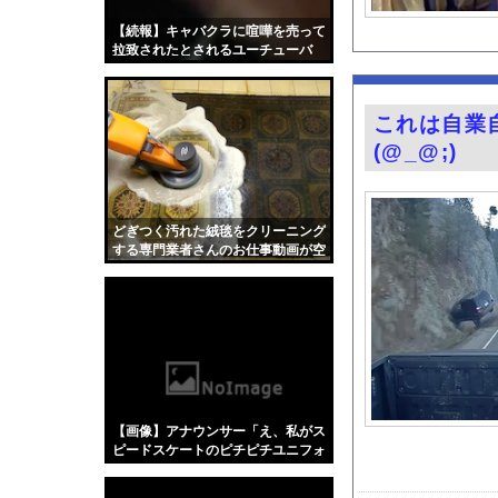
【画像】キス釣りする
【続報】キャバクラに喧嘩を売って
【速報】れいわ新選組
拉致されたとされるユーチューバ
ー、生きてた（笑）
【動画】クソガキロケ
【画像】絶対にハニト
これは自業
河出奈都美アナ ノー
(@_@;)
富士登山ツアー中に6
ハムスターの日
【医師解説】飲酒後の
どぎつく汚れた絨毯をクリーニング
する専門業者さんのお仕事動画が空
【画像】「異常独身男
前の大ヒット。
専門家「日本車はダサ
グラドル山根千芽（3
【Xの車窓から】オー
『君のことが大大大大大
【ポロリ悲話】ネット
【画像】アナウンサー「え、私がス
【衝撃】「かわいい虫
ピードスケートのピチピチユニフォ
ーム着るんですか…？ﾑﾁｨ！！」←
「アメリカのヤンキー
これはお前らに刺さるやろw w w w