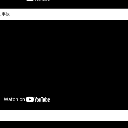
いうＡＶ女優ｗｗｗｗｗｗｗｗｗｗw
ックのり入れたけど出てこないの！！
た事故
本総合病院の手術室の様子が(((ﾟДﾟ)))
or 相互RSS
g
が管理しています。 RSS設定 更新順130件まで。それ以降の古いも