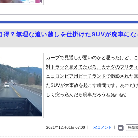
んや
さん「いのちの党」に改名ｗｗｗｗｗｗｗｗ
ット、怖すぎる…これよく轢かずに止まれたな
ラに引っかかってしまう爆美女中国人が話題に…
自得？無理な追い越しを仕掛けたSUVが廃車にな
スリニットの巨乳、横乳、脇！！【GIF動画あり】
4歳男性死亡 8合目付近で意識失う
カーブで見通しが悪いのかと思ったけど、
「締めのラーメン欲」の原因は？ 脳の錯覚と真実
対トラック見えてただろ。カナダのブリテ
性」、トレンド1位ｗｗｗｗｗｗ
ュコロンビア州ピーチランドで撮影された
い、見てて恥ずかしい」
たSUVが大事故を起こす瞬間です。あれだ
6歳）の豊満Iカップボディをお楽しみしまくりたいよな！
しく突っ込んだら廃車だろうね(@_@;)
ビスかと思ったら野生の炊飯器で草 ほか
好きな100人の彼女』17話感想 須藤育登場！ストイックな野球...
で拡散してるおっぱいポロリ動画、何故か叩かれる・・・
」ランキング、ついに発表される
62
2021年12月01日 07:00 ┃
コメント
┃
衝撃
がアジア人にケンカを売った結果ｗｗｗ」 ほか