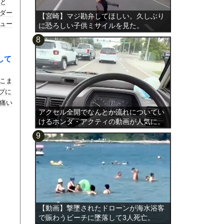
クと
ダー
【宮崎】マジ勘弁してほしい。久しぶり
ュー
に恐ろしい子供ミサイルを見た。
して
こま
ンプに
痛い
アクセル全開でなんとか流れについてい
けるホンダ・アクティの動画が人気に。
【動画】撃墜されたドローンが海水浴客
で賑わうビーチに墜落して3人死亡。