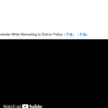
性の自信喪失の原因に… 6割超が「人生の敗者」自認
チューブライディング、チューブの中からの映像が凄い
K性加害の出演者は「今も普通の顔して芸能活動してる」ネット「受信...
の身分」を量産… 最新AIが人間を欺き始めた！選択を迫られたA...
50g×2丁で250円か…高いけど美味そうだし一丁買ってみるか...
dside While Attempting to Outrun Police
（予備）
（予備）
6号、3安打3打点の活躍も一歩及ばず…それでも希望を見出すLA...
Gカップ女子高生「知らないオジさんに襲われてオッパイ揉まれた」
ーターさん、阿波踊りでワキ祭り
彼女がずっとエアコンを見上げていた。どうしたの？つけた方がいい？...
、帰らぬ人となる
の大学ヤリサーの流出エロ動画（顔出し）が一番抜ける
代表に激怒！『惨憺たる結果、徹底的な刷新が必要だ』と監督や協会を...
唐揚げ屋ｗｗｗｗｗ
癖ブッ刺さりで精子ドクドク作られるわｗｗｗｗ
で行列、出来ない
に点火 マンホールが爆発しふた吹き飛ぶ