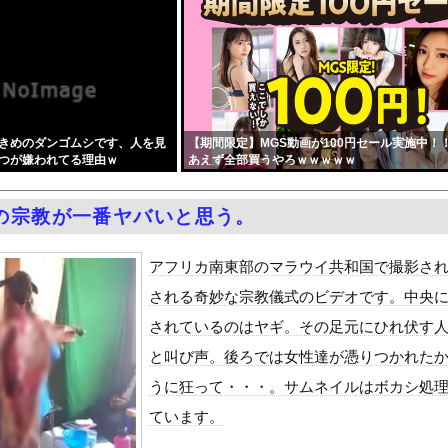
あった「ゲーム叩き」が世の中から殆ど消えてしまった理由wwwww...
風潮にドラマ脚本家が不快感、「何度もクマに会ったことがあるけど全...
月6日の原爆の日にトンデモ持論を展開し物議… → ネット「それ...
中国人民と連帯して戦おー！悪政高市を打倒するぞー！」
ドがエロい！乳首透け、巨乳おっぱいが最高過ぎる！
きめのダンゴムシです、人を見
【期間限定】MGS動画が100円セール実施中！
ンプのグッズ(43億円分)を注文し全てキャンセルした女逮捕・・・
つが嫌われてる理由ｗ
あえず全部買うやろｗｗｗｗｗ
をrawやhitomiを使わずに無料で読む方法│揚げ三昧
症候群診断後に死亡事故＝運転の無職男（３４）、独断で治療中断―危...
の宗教が一番ヤバいと思う。
油で1980km走行しギネス記録を達成
て甥っ子がフル勃起してしまう事案が発生 part4
アフリカ南東部のマラウイ共和国で撮影さ
合った娘達と乱交した話
される奇妙な宗教儀式のビデオです。中央
ANTZ」がAmazonでなんと全巻100円ｗｗｗｗｗｗ
されているのはヤギ。その足元にひれ伏す
ダム「決壊」地元民「公式発表より死者多い！」中国政府「住民拘束！...
と叫び声。後ろでは女性達が憑りつかれた
代表監督を追及「なぜ負けたのか」
うに狂って・・・。サムネイルはボカシ処
べきか…1万年ぶり史上最大級の火山の兆し＝韓国の反応
ています。
いた。私が上に物を投げるフリをする → 猫はこうなります…