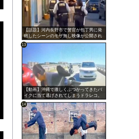
【話題】河内長野市で警官が包丁男に発
砲したシーンのモザ無し映像が公開され
る。
のは表
【動画】沖縄で激しくぶつかってきたバ
イクに当て逃げされてしまうドラレコ。