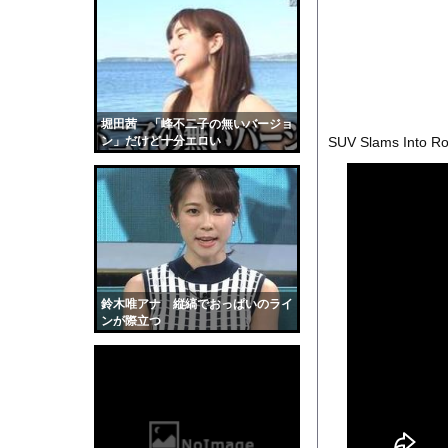
【警告】株式投資、男
【動画】サーフィンで
【悲報】5年前のNH
【戦慄】指示なしで「偽
【衝撃】ワイ「豆腐、1
堀田茜 「峰不二子の無いバージョ
ン」だけど十分エロい
SUV Slams Into Roa
【衝撃】大谷25号&2
【動画】小池栄子似の
【画像】ブランチリポ
【マジで閲覧注意】 
サッカーの選手に落雷
【黒歴史】こういう昔
鈴木唯アナ 縦縞でおっぱいのライ
韓国人「安貞桓が韓国
ンが際立つ
ケンタッキーとか言う
【画像】このAVが性
【悲報】味噌ラーメン
【中国】男の子が爆竹