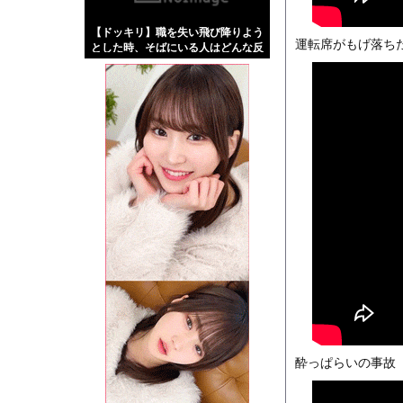
【画像】伊藤舞雪とか
【ドッキリ】職を失い飛び降りよう
【緊急】肛門にスティ
運転席がもげ落ち
とした時、そばにいる人はどんな反
お知らせ
応をする？
【動画】地震発生時の熊
Powered by livedo
1000m
このページは
示されません。
酔っぱらいの事故