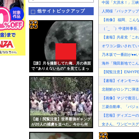
中国「大洪水！」三峡
他サイトピックアップ
人間様「バックアップ
【画像】 福岡、こん
（ ´_ゝ`）中道幹事
コテ
【速報】共産党「これ
リン
オワコン扱いされてい
- 固
乃木坂で一番顔が●●
定リ
【謎】月を撮影してた俺、月の表面
海外「飛田新地でこん
ンク
で ”ありえないもの” を見てしまっ
【閲覧注意】ENHYPE
た…（動画あり）
自動
【速報】イオンモール
更新
北朝鮮がロシアに弾道ミ
ツー
【画像】マジで復活し
ル
三菱自動車、「パジェ
【悲報】ディズニーの
【超！閲覧注意】世界最強ギャング
女さん、ワンピースグ
が20人の捕虜を並べた。今から何
が起こるか（動画あり）
ついに国産ヒューマノ